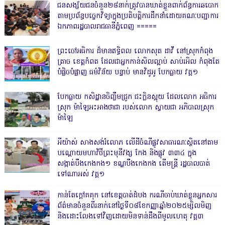
ជនសង្ស័យជនចំនួន២៨នាក់ត្រូវបានឃាត់ខ្លួនពាក់ព័ន្ធការឆបោក
តាមប្រព័ន្ធបច្ចេកវិទ្យាក្នុងប្រតិបត្តិការដឹកនាំដោយគណៈបញ្ជាការ
ឯកភាពរដ្ឋបាលរាជធានីភ្នំពេញ ‎=====
ព្រះចៅអធិការ ដ៏មានឥទ្ធិពល លោកសុត ដាវី នៅស្រុកកំពុង
ត្រាច ខេត្តកំពត ដែលជាអ្នកកាន់សិលល្អាប់ សាប់រអិល កំពុងតែ
បំផ្លិចបំផ្លាញ ធម៌វិន័យ បន្ទាប់ មានវិដូអូ បែកធ្លាយ វគ្គ១
បែកធ្លាយ កសិដ្ឋានចិញ្ចឹមជ្រូក ជះក្លិនស្អុយ ដែលលោក អធិការ
ស្រុក ម៉ាឡៃអះអាងថាជា របស់លោក ស្វាយជា អភិបាលស្រុក
ម៉ាឡៃ
អីយ៉ាស់ សាងសង់រំលោភ លើដីចំណីផ្លូវសាធារណៈស្ថិតនៅតាម
បណ្ដោយមហាវិថីព្រះមុនីវង្ស កែង និងផ្លូវ ៣៣៤ ក្នុង
សង្កាត់បឹងកេងកង១ ខណ្ឌបឹងកេងកង តើមន្ត្រី រដ្ឋបាលបាត់
ទៅណាអស់ វគ្គ១
កាន់តែក្តៅគគុក នៅខេត្តបាត់ដំបង ករណីចាប់ឃាត់ខ្លួនអ្នកសារ
ព័ត៌មានចំនួនពីរនាក់នៅថ្ងៃទី០៨ខែកញ្ញាឆ្នាំ២០២៥ម្សិលមិញ
និងដោះលែងទៅវិញដោយមិនទាន់ដឹងពីមូលហេតុ វគ្គ៣