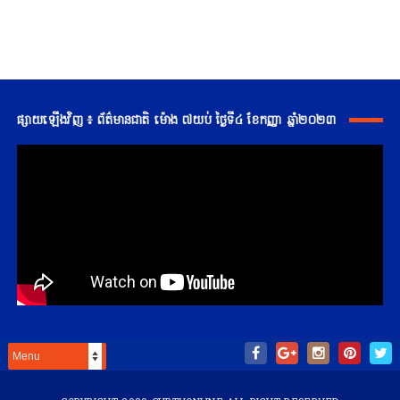
ផ្សាយឡើងវិញ ៖ ព័ត៌មានជាតិ ម៉ោង ៧យប់ ថ្ងៃទី៤ ខែកញ្ញា ឆ្នាំ២០២៣