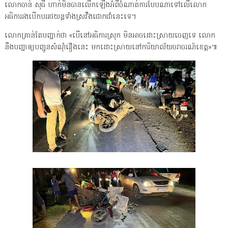
លោក​ចាន់ សុធី ហាក់​មិន​បាន​លើក​ឡើង​អំពី​ចំណាត់ការ​បែប​ណា​ទៅ​លើ​លោក​
អធិការរង​បើកបរ​រថយន្ត​ទាំង​ស្រវឹង​ជោកជាំ​នេះ​ទេ​។
​លោក​គ្រាន់តែ​បញ្ជាក់​ថា «​បើ​នៅ​អធិការ​ស្រុក មិន​អាច​ដោះស្រាយ​ចេញ​ទេ លោក​
នឹង​បញ្ជា​ឲ្យ​បញ្ជូន​សំណុំរឿង​នេះ មក​ដោះស្រាយ​នៅ​ការិយាល័យ​ចរាចរ​ណ៍​ខេត្ត​»៕