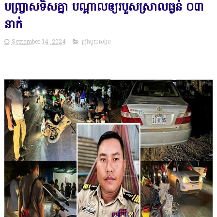
បញ្ច្រាសទិស​គ្នា បណ្ដាល​ឲ្យ​របួសស្រាលធ្ងន់​ ​០៣​
នាក់
September 14, 2024
ជ្រុងមួយសង្គម