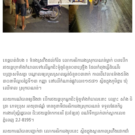
​ខេត្តបាត់ដំបង ​៖ ទំនង​ស្រវឹង​ដល់​កំរិត លោក​អធិការរង​ស្រុក​បាណ​ន់​ម្នាក់ បាន​បើក
រថយន្ត​បុក​ទាំង​កំរោល​ទៅ​លើ​អ្នក​ជិះ​ម៉ូតូ​ចំនួន​០៣​គ្រឿង ដែល​កំពុង​ធ្វើ​ដំណើរ​
បញ្ច្រាសទិស​គ្នា បណ្ដាល​ឲ្យ​របួសស្រាលធ្ងន់​ចំនួន​០៣​នាក់ កាលពី​វេលា​ម៉ោង​៥​និង​
៣០​នាទី​ល្ងាច​ថ្ងៃ​ទី១៣ កញ្ញា នៅ​លើ​កំណាត់​ផ្លូវ​លេខ​១៥៧១ ស្ថិត​ក្នុងភូមិ​ខ្នារ ឃុំ​
ឈើទាល ស្រុក​បាណ​ន់​។
​របាយ​ការ​ណ៍​បាន​ឲ្យ​ដឹង​ថា បើករថយន្ត​បុក​អ្នក​ជិះ​ម៉ូតូ​ទាំង​កំរោល​នោះ ឈ្មោះ សាំង ចិ​
ត្រា ភេទ​ប្រុស​ អាយុ​៣៨​ឆ្នាំ មាន​តូ​នាទីជាអធិការរង​ស្រុក​បាណ​ន់ ទ​ទូល​ផែន​កិច្ច​
ការងារ​ប៉ុ​ស្ដ៏​រដ្ឋបាល ជិះ​រថយន្ត​ម៉ាក​កា​មេ​រី (​បា​ឡែ​ន​) ព​ណ៏​ទឹកប្រាក់​ពាក់​ស្លាក​លេខ
ភ្នំពេញ 2J-8195​។
របាយ​ការ​ណ៍​បាន​បញ្ជាក់​ថា លោក​អធិការរង​រូប​នេះ ស្ថិត​ក្នុង​ស្ថានភាព​ស្រវឹង​ជោក​ជាំ