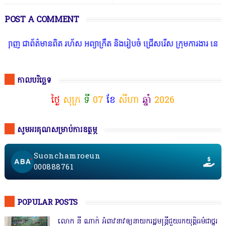
POST A COMMENT
ាព័ត៌មានពិត រហ័ស អព្យាក្រឹត និងរៀបចំ ជ្រើសរើស ក្រុមការងារ នៅតាមបណ្
កាលបរិច្ឆេទ
ថ្ងៃ
សុក្រ
ទី
07
ខែ
សីហា
ឆ្នាំ
2026
សូមអរគុណសម្រាប់ការឧត្ថម្ភ
Suonchamroeun
000888761
POPULAR POSTS
លោក នី ណាក់ អំពាវនាវឲ្យនាយករដ្ឋមន្ត្រីជួយរកយុត្តិធម៌ជាថ្នូរ