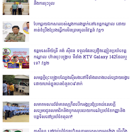
នឹងការចុះចូល
បែកធ្លាយឯកសាររបស់ស្នងការរងម្នាក់នៅខេត្តកណ្ដាល ដោយ
គាត់ខំប្រឹងប្រែងធ្វើការមិនព្រមចូលនិវត្តន៍ វគ្គ១
ឧត្តមសេនីយ៍ត្រី គង់ ស៊ីដន ទទួលផែនគ្រឿងញៀនប្រចាំខេត្ត
កណ្តាល ហ៊ានចុះបង្ក្រាប ទីតាំង KTV Galaxy 142ដែលឬ
ទេ? វគ្គ២
សមត្ថកិ្ចចុះបង្ក្រាបល្បែងស៊ីសងនៅទីតាំងតារាងបាល់ជ្រោយចង្វារ
ដោយឃាត់ខ្លួនបានចំនួន០៩នាក់
សមាគមសារព័ត៌មានសុក្រឹតបើកអង្គប្រជុំប្រគល់សេចក្តី
សម្រេចជូនសមាជិកនិងបូកសរុបរបាយការណ៍ប្រចាំខែកញ្ញានិង
បន្តទិសដៅប្រចាំខែតុលា!!
កាសុីណូ នៅជាប់ព្រំដែនវៀតណាមច្រកស្វាយអាង៉ោង ធ្វើហ្នឹង