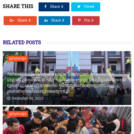
SHARE THIS
Share it
Tweet
Share it
Share it
Pin it
RELATED POSTS
ជ្រុងមួយសង្គម
កងរាជឣាវុធហត្ថខេត្តបញ្ជូនជនសង្ស័យ ចំនួន១៤នាក់ ទៅសាលាដំបូង
ខេត្តឣនុវត្តតាមនីតិវិធី ពាក់ព័ន្ធ ករណីជួញដូរ រក្សាទុក និងប្រើប្រាស់ដោយខុស
ច្បាប់នូវសារធាតុញៀន, កាន់កាប់ ឬដឹកជញ្ជូនអាវុធដោយគ្មានការអនុញ្ញាត,
រួមភេទជាមួយអនីតិជនក្រោមអាយុ១៥ឆ្នាំ ...
December 01, 2025
ជ្រុងមួយសង្គម