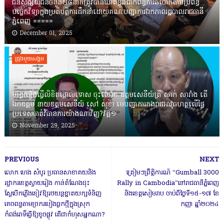
ជនសង្ស័យជនចំនួន២៨នាក់ត្រូវបានឃាត់ខ្លួនពាក់ព័ន្ធការឆបោកតាមប្រព័ន្ធ
បច្ចេកវិទ្យាក្នុងប្រតិបត្តិការដឹកនាំដោយគណៈបញ្ជាការឯកភាពរដ្ឋបាលរាជធានី
ភ្នំពេញ ‎=====
December 01, 2025
ជ្រុងមួយសង្គម
បង្វែររឿងធ្វើលិខិតថ្កោលទោស ចុះលោក ឧត្តមសេនីយ៍ត្រី សាក់ សារាំង តើ
ឯកឧត្តម នាយឧត្តមសេនីយ៍ សៅ សុខា មេបញ្ជាការកងរាជអាវុធហត្ថលើផ្ទៃ
ប្រទេសចាត់វិធានការយ៉ាងណាវិញ?វគ្គ១
November 29, 2025
PREVIOUS
NEXT
លោក ហេង សំបូរ ប្រធានសាខាគយនិង
ត្រៀមៗព្រឹត្តិការណ៍ “Gumball 3000
រដ្ឋាករខេត្តស្វាយរៀង កាន់តំណែងដុះ
Rally in Cambodia”នៅរាជធានីភ្នំពេញ
ស្លែបើកភ្លើងខៀវឱ្យរថយន្តខ្នាតយក្សទំនិញ
និងខេត្តសៀមរាប ចាប់ពីថ្ងៃទី១៥-១៧ ខែ
គេចពន្ធតាមច្រករបៀងធ្លកថ្មីក្នុងស្រុក
កញ្ញា ឆ្នាំ២០២៤
កំពង់រោទិ៍ធ្វើឱ្យខូចផ្លូវ តើជាកំហុសអ្នកណា?