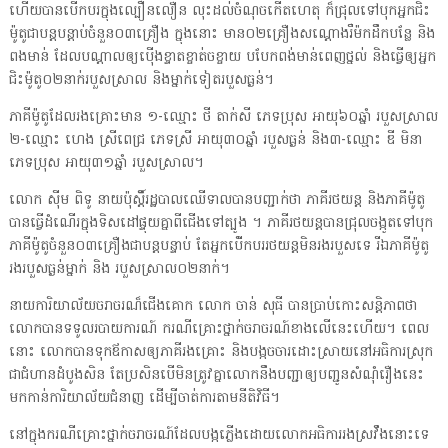
ហើយ​បាន​បើកបរ​ក្នុង​ល្បឿន​លឿន លុះដល់​ចំណុច​កើតហេតុ ក៏​ជ្រុល​ទៅ​បុក​អ្នក​ជិះ​
ម៉ូតូ​ជា​បន្ត​បន្តា​ប់​ចំនួន​០៣​គ្រឿង ក្នុង​នោះ ​មាន​០២​គ្រឿង​សណ្ដោង​រឺ​ម៉ក​ដឹក​បន្លែ និង
ពងមាន់ ដែល​បណ្ដាល​ឲ្យ​ប៉ើង​ខ្ទាត​ខ្ចាត់​ច​ខ្ចាយ ប​បែក​ពង់​មាន់​ពេញ​ថ្នល់ និងធ្វើ​ឲ្យ​អ្នក​
ជិះ​ម៉ូតូ​០២​នាក់​របួសស្រាល និងម្នាក់​ទៀត​របួសធ្ងន់​។
ភាគី​ម៉ូតូ​ដែល​រង​គ្រោះ​មាន ១​-ឈ្មោះ ថី តាក់​សី ភេទប្រុស ​អាយុ​៦០​ឆ្នាំ របួសស្រាល
២​-ឈ្មោះ ហេង ស្រី​ពេជ្រ ភេទស្រី​ អាយុ​៣០​ឆ្នាំ របួសធ្ងន់ និង៣-​ឈ្មោះ ឌី មិ​នា
ភេទប្រុស ​អាយុ​៣១​ឆ្នាំ របួសស្រាល​។
លោក ស៊ី​ម ពិ​ទូ នាយ​ប៉ុ​ស្តិ៍​រដ្ឋបាលឈើទាលបាន​បញ្ជាក់​ថា ភាគី​រថយន្ត និងភាគី​ម៉ូតូ
បាន​ធ្វើ​ដំណើរ​ក្នុង​ទិស​ដៅ​ផ្ទុយ​គ្នា​ពី​ជើង​ទៅ​ត្បូង​ ។ ភាគី​រថយន្ត​បាន​ជ្រុល​ចង្កូត​ទៅ​បុក​
ភាគី​ម៉ូតូ​ចំនួន​០៣​គ្រឿង​ជា​បន្តបន្ទាប់ តែ​អ្នកបើ់កបរ​រថយន្ត​មិន​រង​របួស​ទេ រីឯ​ភាគី​ម៉ូតូ​
រង​របួសធ្ងន់​ម្នាក់ និង របួសស្រាល​០២​នាក់​។
នាយការិយាល័យ​ចរាចរ​ណ៏​ជើង​គោក លោក ចាន់ សុធី បាន​ប្រាប់​កោះសន្តិភាព​ថា
លោក​បាន​ទ​ទូល​របាយ​ការ​ណ៍ ​ករណី​គ្រោះថ្នាក់​ចរាចរ​ណ៍ខាងលើ​នេះ​ហើយ​។ ពេល​
នោះ ​លោក​បាន​ទុក​ឪ​កាស​ឲ្យ​ភាគី​រង​គ្រោះ និងបង្ក​ច​ចារ​ដោះស្រាយ​នៅ​អធិការ​ស្រុក​
ជា​ជំហានដំបូង​សិន តែ​ប្រសិនបើ​មិន​ត្រូវ​គ្នា​លោក​នឹង​បញ្ជា​ឲ្យ​បញ្ជូន​សំណុំរឿង​នេះ
មក​កាន់​ការិយាល័យ​ជំនាញ ដើម្បី​ចាត់ការ​តាម​នីតិវិធី​។
នៅ​ក្នុង​ករណី​គ្រោះថ្នាក់​ចរាចរ​ណ៍​ដែល​បង្ក​ភ្លើង​ដោយ​លោក​អធិការរង​ស្រវឹង​នោះ​ទេ