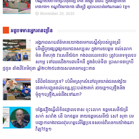
បណ្ដោយមហាវិថីព្រះមុនីវង្ស កែង និងផ្លូវ ៣៣៤ ក្នុងសង្កាត់បឹង
កេងកង១ ខណ្ឌបឹងកេងកង តើមន្ត្រី រដ្ឋបាលបាត់ទៅណាអស់ វគ្គ១
November 29, 2025
អត្ថបទមានអ្នកអានច្រើន
អង្គភាពសារេព័ត៌មានយោងតាមការស្នើសុំរបស់ប្អូនស្រី
ដើម្បីជួយផ្សព្វផ្សាយរកជនសប្បុរស ក្នុងការឧបត្ថម ដល់លោក
ម៉ន គឹមហុង វរសេនីយ៍ឯក កងពលលេខ៧០ ត្រូវបានទទួលបេ
សកម្ម ទៅឈរជើងការពារទឹកដី ក្នុងតំបន់ទី៣ ប្រាសាទតាក្របី
ថ្មដូន តាំងពីខែមិថុនា ឆ្នាំ២០២៥ដោយសារមានការខ្វះខាត
តើពិតដែលឬទេ? ប៉េអឹមស្រុកសំពៅលូនឃាត់ជនសង្ស័យ
៧នាក់បញ្ជូនដល់ខេត្ត,ជ្រុះបាត់២នាក់ រថយន្ត១គ្រឿងនិង
ម៉ូតូ១គ្រឿង,អត់ដឹងទៅណា?
បង្វែររឿងធ្វើលិខិតថ្កោលទោស ចុះលោក ឧត្តមសេនីយ៍ត្រី
សាក់ សារាំង តើ ឯកឧត្តម នាយឧត្តមសេនីយ៍ សៅ សុខា មេ
បញ្ជាការកងរាជអាវុធហត្ថលើផ្ទៃប្រទេសចាត់វិធានការយ៉ាងណា
វិញ?វគ្គ១