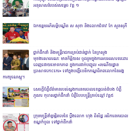
អនុសាសន៍របស់សម្ដេច វគ្គ ១
ឯកឧត្តមអភិសន្តិបណ្ឌិត ស សុខា និងលោកជំទាវ កែ សួនសុភី
ថ្នាក់ដឹកនាំ និងមន្ត្រីរាជការគ្រប់ជាន់ថ្នាក់ នៃក្រសួង
មុខងារសាធារណៈ មានកិត្តិយស ចូលរួមក្នុងការអបអរសារទរពោរ
ពេញដោយមោទកភាព ក្នុងការដាក់បញ្ចូល «រមណីយដ្ឋាន
ប្រាសាទកោះកេរ» ទៅក្នុងបញ្ជីបេតិកភណ្ឌពិភពលោកនៃអង្គ
ការយូណេស្កូ។
សេចក្តីបំភ្លឺព័ត៌មានរបស់ស្នងការនគរបាលខេត្តបាត់ដំបង បំភ្លឺ
ភូតភរ កុហសថ្នាក់ដឹកនាំ បំភ្លឺបែបបន្ត្រីគ្រាប់ល្ពៅ វគ្គ៥
ក្រុមមន្ត្រីនាំគ្នាផ្ដិតមេដៃ ប្ដឹងលោក ហុង ពិសិដ្ឋ អធិការនគរបាល
ខណ្ឌកំបូល ទៅថ្នាក់ដឹកនាំ