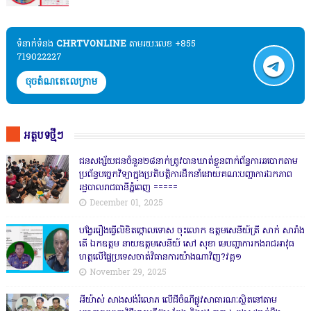
ទំនាក់ទំនង​​
CHRTVONLINE
តាមរយៈលេខ +855
719022227
ចុចតំណតេលេក្រាម
អត្ថបទថ្មីៗ
ជនសង្ស័យជនចំនួន២៨នាក់ត្រូវបានឃាត់ខ្លួនពាក់ព័ន្ធការឆបោកតាម
ប្រព័ន្ធបច្ចេកវិទ្យាក្នុងប្រតិបត្តិការដឹកនាំដោយគណៈបញ្ជាការឯកភាព
រដ្ឋបាលរាជធានីភ្នំពេញ ‎=====
December 01, 2025
បង្វែររឿងធ្វើលិខិតថ្កោលទោស ចុះលោក ឧត្តមសេនីយ៍ត្រី សាក់ សារាំង
តើ ឯកឧត្តម នាយឧត្តមសេនីយ៍ សៅ សុខា មេបញ្ជាការកងរាជអាវុធ
ហត្ថលើផ្ទៃប្រទេសចាត់វិធានការយ៉ាងណាវិញ?វគ្គ១
November 29, 2025
អីយ៉ាស់ សាងសង់រំលោភ លើដីចំណីផ្លូវសាធារណៈស្ថិតនៅតាម