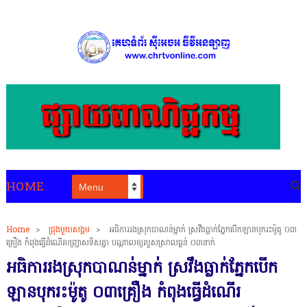
HOME
Home
>
ជ្រុងមួយសង្គម
>
អធិការរង​ស្រុក​បាណ​ន់ម្នាក់ ​ស្រវឹង​ធ្លាក់​ភ្នែក​បើក​ឡាន​បុក​រះម៉ូតូ​ ​០៣​
គ្រឿង ​កំពុង​ធ្វើ​ដំណើរ​បញ្ច្រាសទិស​គ្នា បណ្ដាល​ឲ្យ​របួសស្រាលធ្ងន់​ ​០៣​នាក់
អធិការរង​ស្រុក​បាណ​ន់ម្នាក់ ​ស្រវឹង​ធ្លាក់​ភ្នែក​បើក​
ឡាន​បុក​រះម៉ូតូ​ ​០៣​គ្រឿង ​កំពុង​ធ្វើ​ដំណើរ​