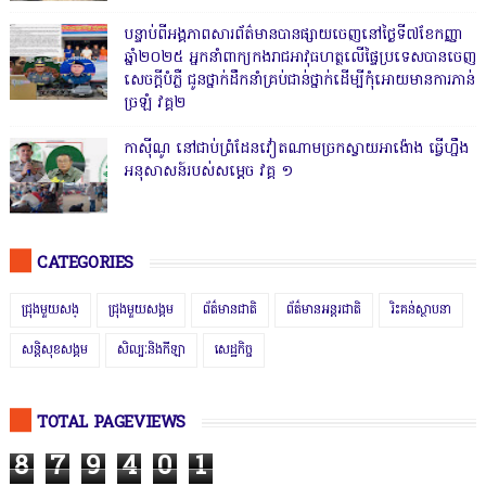
បន្ទាប់ពីអង្គភាពសារព័ត៌មានបានផ្សាយចេញនៅថ្ងៃទី៧ខែកញ្ញា
ឆ្នាំ២០២៥ អ្នកនាំពាក្យកងរាជអាវុធហត្ថលើផ្ទៃប្រទេសបានចេញ
សេចក្តីបំភ្លឺ ជូនថ្នាក់ដឹកនាំគ្រប់ជាន់ថ្នាក់ដើម្បីកុំអោយមានការភាន់
ច្រឡំ វគ្គ២
កាសុីណូ នៅជាប់ព្រំដែនវៀតណាមច្រកស្វាយអាង៉ោង ធ្វើហ្នឹង
អនុសាសន៍របស់សម្ដេច វគ្គ ១
CATEGORIES
ជ្រុងមួយសង្
ជ្រុងមួយសង្គម
ព័ត៌មានជាតិ
ព័ត៌មានអន្តរជាតិ
រិះគន់ស្ថាបនា
សន្តិសុខសង្គម
សិល្បៈនិងកីឡា
សេដ្ឋកិច្ច
TOTAL PAGEVIEWS
8
7
9
4
0
1