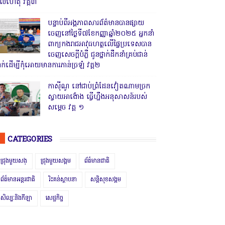
ូលហេតុ វគ្គ៣
បន្ទាប់ពីអង្គភាពសារព័ត៌មានបានផ្សាយ
ចេញនៅថ្ងៃទី៧ខែកញ្ញាឆ្នាំ២០២៥ អ្នកនាំ
ពាក្យកងរាជអាវុធហត្ថលើផ្ទៃប្រទេសបាន
ចេញសេចក្តីបំភ្លឺ ជូនថ្នាក់ដឹកនាំគ្រប់ជាន់
្នាក់ដើម្បីកុំអោយមានការភាន់ច្រឡំ វគ្គ២
កាសុីណូ នៅជាប់ព្រំដែនវៀតណាមច្រក
ស្វាយអាង៉ោង ធ្វើហ្នឹងអនុសាសន៍របស់
សម្ដេច វគ្គ ១
CATEGORIES
ជ្រុងមួយសង្
ជ្រុងមួយសង្គម
ព័ត៌មានជាតិ
ព័ត៌មានអន្តរជាតិ
រិះគន់ស្ថាបនា
សន្តិសុខសង្គម
សិល្បៈនិងកីឡា
សេដ្ឋកិច្ច