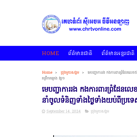
HOME
ព័ត៌មានជាតិ
ព័ត៌មានអន្តរជាតិ
Home
>
ជ្រុងមួយសង្គម
>
មេបញ្ជាការរង កងការពារព្រំដែនលេខ៥
គគ្រឹកគគ្រេង វគ្គ១
មេបញ្ជាការរង កងការពារព្រំដែនលេ
នាំចូលទំនិញទាំងថ្ងៃទាំងយប់ពីប្រទេ
September 14, 2024
ជ្រុងមួយសង្គម