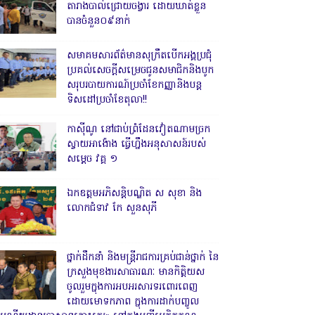
តារាងបាល់ជ្រោយចង្វារ ដោយឃាត់ខ្លួន
បានចំនួន០៩នាក់
សមាគមសារព័ត៌មានសុក្រឹតបើកអង្គប្រជុំ
ប្រគល់សេចក្តីសម្រេចជូនសមាជិកនិងបូក
សរុបរបាយការណ៍ប្រចាំខែកញ្ញានិងបន្ត
ទិសដៅប្រចាំខែតុលា!!
កាសុីណូ នៅជាប់ព្រំដែនវៀតណាមច្រក
ស្វាយអាង៉ោង ធ្វើហ្នឹងអនុសាសន៍របស់
សម្ដេច វគ្គ ១
ឯកឧត្តមអភិសន្តិបណ្ឌិត ស សុខា និង
លោកជំទាវ កែ សួនសុភី
ថ្នាក់ដឹកនាំ និងមន្ត្រីរាជការគ្រប់ជាន់ថ្នាក់ នៃ
ក្រសួងមុខងារសាធារណៈ មានកិត្តិយស
ចូលរួមក្នុងការអបអរសារទរពោរពេញ
ដោយមោទកភាព ក្នុងការដាក់បញ្ចូល