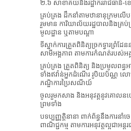
២.៦ សាខាគយនិងរដ្ឋាកររាជធានី-ខេត
គ្រប់គ្រង ដឹកនាំតាមឋានានុក្រមល
រួមមាន ការិយាល័យរដ្ឋបាលនិងគ្រប
មូលដ្ឋាន ឬតាមបណ្តា
ទីស្នាក់ការត្រួតពិនិត្យច្រកទ្វារព្រ
សាមីអង្គភាព តាមការកំណត់របស់អគ្គ
គ្រប់គ្រង ត្រួតពិនិត្យ និងប្រមូលពន
ទាំងឥវ៉ាន់អ្នកដំណើរ រូបិយប័ណ្ណ លោ
ភណ្ឌិការប្រៃសណីយ៍
ចូលរួមកសាង និងអនុវត្តនូវគោលនយោបា
ព្រមទាំង
បទប្បញ្ញត្តិនានា ពាក់ព័ន្ធនឹងការនាំច
ពាណិជ្ជកម្ម តាមការអនុវត្តល្អជាអន្តរ