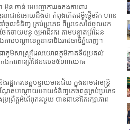
៊ុន ចាន់ មេបញ្ជាការរងកងការពារ
ូរ៣ជាន់អោយដឹងថា កំពុងកើតជម្ងឺថ្លើមរីក ហ៊ាន
 នាំចូលទំនិញ គ្រប់ប្រភេទ ពីប្រទេសថៃចូលមក
់ចែកចាយបន្ត ឲ្យអាជីវករ តាមបន្ទាត់ព្រំដែន
និងតាមបណ្តាខេត្តនានានិងរាជធានីភ្នំពេញ។
ជ្រៅ ជាភូមិសាស្ត្រដែលយោធភូមិភាគទី៥ប្រគល់
រង កងការពារព្រំដែនលេខ៥០៣យោធ
ដ្ឋាករខេត្តបន្ទាយមានជ័យ ក្នុងនាមជាមន្ត្រី
 និងបណ្តែតបណ្តោយអោយទំនិញគេចពន្ធគ្រប់ប្រភេទ
ងប្រព្រឹត្តអំពើពុករលួយ បានជានៅតែរក្សាភាព