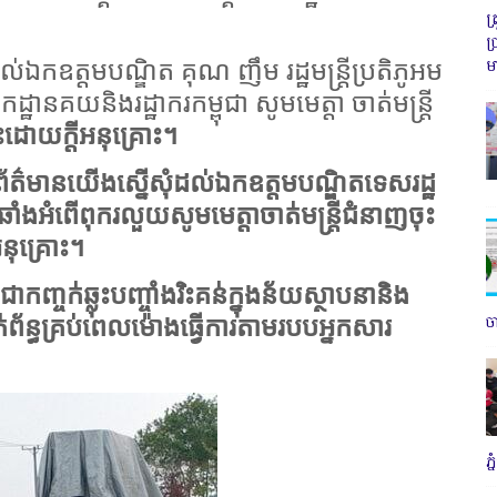
ត
ប
ម
់ឯកឧត្តមបណ្ឌិត គុណ ញឹម រដ្ឋមន្ត្រីប្រតិភូអម
្ឋានគយនិងរដ្ឋាករកម្ពុជា សូមមេត្តា ចាត់មន្ត្រី
ះដោយក្តីអនុគ្រោះ។
ព័ត៌មានយើងស្នើសុំដល់ឯកឧត្តមបណ្ឌិតទេសរដ្ឋ
ឆាំងអំពើពុករលួយសូមមេត្តាចាត់មន្ត្រីជំនាញចុះ
អនុគ្រោះ។
កញ្ចក់ឆ្លុះបញ្ចាំងរិះគន់ក្នុងន័យស្ថាបនានិង
ច
ពាក់ព័ន្ធគ្រប់ពេលម៉ោងធ្វើការតាមរបបអ្នកសារ
ភ