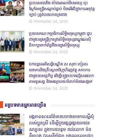
ព្រះបរមរាជវាំង យ៉ាងអាណាធិបតេយ្យ ដុះ
ស្លែតែមន្ត្រីសណ្តាប់ធ្នាប់ មិនអើពើក្នុងការអនុវត្ត
ច្បាប់ ត្រូវបានលាតត្រដាង
November 24, 2025
ប្រធានគណៈកម្មាធិការសិទ្ធិមនុស្សកម្ពុជា ជួប
ជាមួយរដ្ឋមន្ត្រីក្រសួងសិទ្ធិមនុស្សឥណ្ឌូណេស៊ី
ពិភាក្សាពាក់ព័ន្ធនឹងបញ្ហាសិទ្ធិមនុស្ស
November 24, 2025
ឯកឧត្តមអភិសន្តិបណ្ឌិត ស សុខា កៀរគរ
ធនាគារនិងគ្រឹះស្ថានមីក្រូហិរញ្ញវត្ថុ សហការ
ជាមួយសមត្ថកិច្ច ដើម្បីបង្ក្រាបបទល្មើសឆបោក
តាមទូរសព្ទ និងមធ្យោបាយទំនាក់ទំនងសង្គម!
November 24, 2025
អត្ថបទមានអ្នកអានច្រើន
អង្គភាពសារេព័ត៌មានយោងតាមការស្នើសុំ
របស់ប្អូនស្រី ដើម្បីជួយផ្សព្វផ្សាយរកជន
សប្បុរស ក្នុងការឧបត្ថម ដល់លោក ម៉ន
គឹមហុង វរសេនីយ៍ឯក កងពលលេខ៧០