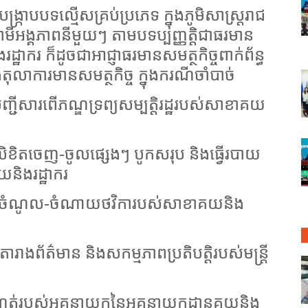
បង្ក្រាបបទល្មើសគ្រប់ប្រភេទ ក្នុងភូមិសាស្រ្តរាជ
សាមីអង្គភាពនីមួយៗ តាមបទប្បញ្ញត្តិជាធរមាន
រ ក៏ដូចជាអាជ្ញាធរមានសមត្ថកិច្ចពាក់ព័ន្ធ
តុលាការមានសមត្ថកិច្ច ក្នុងករណីចាំបាច់
បញ្ជីសារពើភណ្ឌទ្រព្យសម្បត្តិរដ្ឋរបស់សាខាគយ
លិខិតចេញ-ចូលផ្សេងៗ បូកសរុប និងធ្វើរបាយ
និងរដ្ឋាករ
ារចំណូល-ចំណាយថវិការបស់សាខាគយនិង
តារាងព័ត៌មាន និងសកម្មភាពប្រតិបត្តិរបស់មន្ត្រី
ំណត់របស់អគ្គនាយកនៃអគ្គនាយកដ្ឋានគយនិង