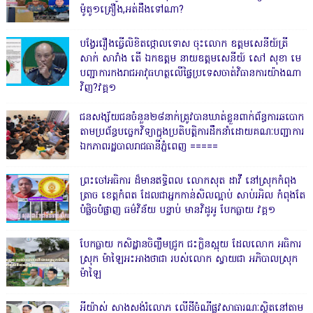
ម៉ូតូ១គ្រឿង,អត់ដឹងទៅណា?
បង្វែររឿងធ្វើលិខិតថ្កោលទោស ចុះលោក ឧត្តមសេនីយ៍ត្រី
សាក់ សារាំង តើ ឯកឧត្តម នាយឧត្តមសេនីយ៍ សៅ សុខា មេ
បញ្ជាការកងរាជអាវុធហត្ថលើផ្ទៃប្រទេសចាត់វិធានការយ៉ាងណា
វិញ?វគ្គ១
ជនសង្ស័យជនចំនួន២៨នាក់ត្រូវបានឃាត់ខ្លួនពាក់ព័ន្ធការឆបោក
តាមប្រព័ន្ធបច្ចេកវិទ្យាក្នុងប្រតិបត្តិការដឹកនាំដោយគណៈបញ្ជាការ
ឯកភាពរដ្ឋបាលរាជធានីភ្នំពេញ ‎=====
ព្រះចៅអធិការ ដ៏មានឥទ្ធិពល លោកសុត ដាវី នៅស្រុកកំពុង
ត្រាច ខេត្តកំពត ដែលជាអ្នកកាន់សិលល្អាប់ សាប់រអិល កំពុងតែ
បំផ្លិចបំផ្លាញ ធម៌វិន័យ បន្ទាប់ មានវិដូអូ បែកធ្លាយ វគ្គ១
បែកធ្លាយ កសិដ្ឋានចិញ្ចឹមជ្រូក ជះក្លិនស្អុយ ដែលលោក អធិការ
ស្រុក ម៉ាឡៃអះអាងថាជា របស់លោក ស្វាយជា អភិបាលស្រុក
ម៉ាឡៃ
អីយ៉ាស់ សាងសង់រំលោភ លើដីចំណីផ្លូវសាធារណៈស្ថិតនៅតាម