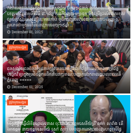
កងរាជឣាវុធហត្ថខេត្តបញ្ជូនជនសង្ស័យ ចំនួន១៤នាក់ ទៅសាលាដំបូង
ខេត្តឣនុវត្តតាមនីតិវិធី ពាក់ព័ន្ធ ករណីជួញដូរ រក្សាទុក និងប្រើប្រាស់ដោយខុស
ច្បាប់នូវសារធាតុញៀន, កាន់កាប់ ឬដឹកជញ្ជូនអាវុធដោយគ្មានការអនុញ្ញាត,
រួមភេទជាមួយអនីតិជនក្រោមអាយុ១៥ឆ្នាំ ...
December 01, 2025
ជ្រុងមួយសង្គម
ជនសង្ស័យជនចំនួន២៨នាក់ត្រូវបានឃាត់ខ្លួនពាក់ព័ន្ធការឆបោកតាមប្រព័ន្ធ
បច្ចេកវិទ្យាក្នុងប្រតិបត្តិការដឹកនាំដោយគណៈបញ្ជាការឯកភាពរដ្ឋបាលរាជធានី
ភ្នំពេញ ‎=====
December 01, 2025
ជ្រុងមួយសង្គម
បង្វែររឿងធ្វើលិខិតថ្កោលទោស ចុះលោក ឧត្តមសេនីយ៍ត្រី សាក់ សារាំង តើ
ឯកឧត្តម នាយឧត្តមសេនីយ៍ សៅ សុខា មេបញ្ជាការកងរាជអាវុធហត្ថលើផ្ទៃ