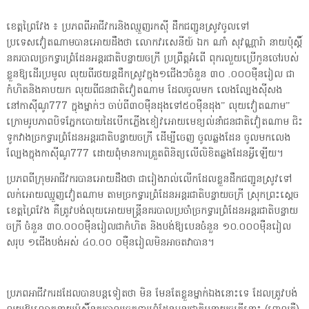
ខេត្តព្រៃវែង ៖ ប្រភពពីអាជីវករនិងឈ្មួញរកស៊ី ដឹកជញ្ជូនស្រូវចូលទៅ
ប្រទេសវៀតណាមបានអោយដឹងថា លោកវរសេនីយ៍ ឯក ណាំ សុវណ្ណារ៉ា នាយប៉ុស្តិ៍
នគរបាលច្រកទ្វារព្រំដែនអន្តរជាតិបន្ទាយចក្រី ប្រព្រឹត្តអំពើ ពុករលួយប្រើកូនចៅរបស់
ខ្លួនឱ្យដើរប្រមូល លុយពីរថយន្តដឹកស្រូវក្នុង១ជើងៗចំនួន ៣០ .០០០ម៉ឺនរៀល ជា
កំហិតនិងគាបយក លុយពីជនជាតិវៀតណាម ដែលចូលមក លេងល្បែងស៊ីសង
នៅកាស៊ីណូ777 ក្នុងម្នាក់ៗ ចាប់ពី៣០ម៉ឺនដុងទៅ៥០ម៉ឺនដុង” លុយវៀតណាម”
ក្រោមរូបភាពបិទភ្នែកបោយដៃបើកភ្លើងខៀវអោយមេខ្យល់នាំជនជាតិវៀតណាម ជិះ
ទូកវាងច្រកទ្វារព្រំដែនអន្តរជាតិបន្ទាយចក្រី ដើម្បីចេញ ចូលឆ្លងដែន ចូលមកលេង
ល្បែងក្នុងកាស៊ីណូ777 ដោយពុំមានការត្រួតពិនិត្យលើលិខិតឆ្លងដែនអ្វីឡើយ។
ប្រភពពីក្រុមអាជីវករបានអោយដឹងថា ជារៀងរាល់លើកដែលខ្លួនដឹកជញ្ជូនស្រូវទៅ
លក់អោយឈ្មួញវៀតណាម តាមច្រកទ្វារព្រំដែនអន្តរជាតិបន្ទាយចក្រី ស្រុកព្រះស្ដេច
ខេត្តព្រៃវែង គឺត្រូវបង់លុយអោយមន្ត្រីនគរបាលប្រចាំច្រកទ្វារព្រំដែនអន្តរជាតិបន្ទាយ
ចក្រី ចំនួន ៣០.០០០ម៉ឺនរៀលជាកំហិត និងបង់ឱ្យបេនចំនួន ១០.០០០ម៉ឺនរៀល
សរុប ១ជើងបង់អស់ ៤០.០០ ០ម៉ឺនរៀលមិនអាចតវាបាន។
ប្រភពអាជីវករដដែលបានបន្តទៀតថា មិន មែនតែខ្លួនម្នាក់ឯងនោះទេ ដែលត្រូវបង់