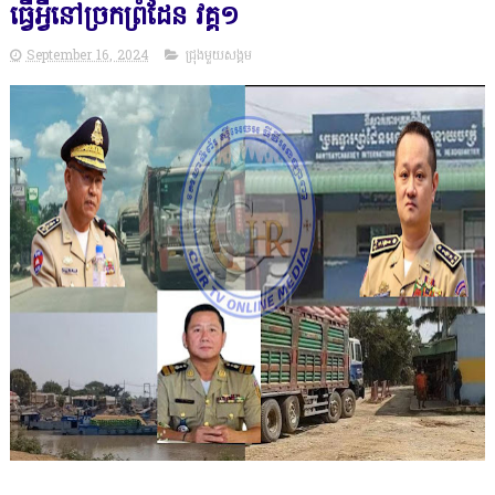
ធ្វើអ្វីនៅច្រកព្រំដែន វគ្គ១
September 16, 2024
ជ្រុងមួយសង្គម