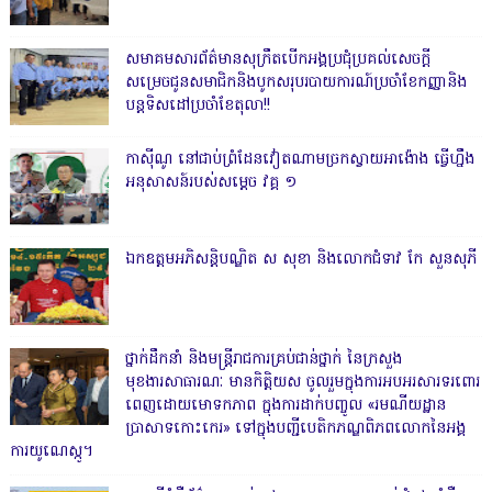
សមាគមសារព័ត៌មានសុក្រឹតបើកអង្គប្រជុំប្រគល់សេចក្តី
សម្រេចជូនសមាជិកនិងបូកសរុបរបាយការណ៍ប្រចាំខែកញ្ញានិង
បន្តទិសដៅប្រចាំខែតុលា!!
កាសុីណូ នៅជាប់ព្រំដែនវៀតណាមច្រកស្វាយអាង៉ោង ធ្វើហ្នឹង
អនុសាសន៍របស់សម្ដេច វគ្គ ១
ឯកឧត្តមអភិសន្តិបណ្ឌិត ស សុខា និងលោកជំទាវ កែ សួនសុភី
ថ្នាក់ដឹកនាំ និងមន្ត្រីរាជការគ្រប់ជាន់ថ្នាក់ នៃក្រសួង
មុខងារសាធារណៈ មានកិត្តិយស ចូលរួមក្នុងការអបអរសារទរពោរ
ពេញដោយមោទកភាព ក្នុងការដាក់បញ្ចូល «រមណីយដ្ឋាន
ប្រាសាទកោះកេរ» ទៅក្នុងបញ្ជីបេតិកភណ្ឌពិភពលោកនៃអង្គ
ការយូណេស្កូ។