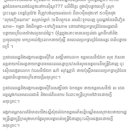
ក្នុងនោះបើជនជាតិ វៀតណាម ដែលនៅឆ្ងាយពីព្រំដែន ឬខេត្តផ្សេងៗ ហើយ
ឆ្លងដែនមកលេងល្បែងនៅកាស៊ីណូ777 លើដីខ្មែរ ក្នុងឃុំបន្ទាយចក្រី ស្រុក
ព្រះស្ដេច ខេត្តព្រៃវែង គឺត្រូវបង់លុយអស់ចាប់ ពី៣០ម៉ឺនដុងទៅ ៥០ម៉ឺនដុង
“លុយវៀតណាម” សម្រាប់ម្នាក់ ៗទើបពួកគេ អាចជិះទូកចេញ ចូលឆ្លងដែនពីវៀត
ណាម~ កម្ពុជា និងពីកម្ពុជា~ទៅវៀតណាម ដោយវាងច្រកទ្វារព្រំដែនអន្តរជាតិ
បន្ទាយចក្រីបានយ៉ាងរលូនរាល់ថ្ងៃ។ ប៉ុន្តែក្នុងនោះមានមេខ្យល់ជា អ្នកដឹកនាំនិង
ប្រមូលលុយ មកប្រគល់ឱ្យលោកនាយប៉ុស្តិ៍ នគរបាលច្រកទ្វារព្រំដែនអន្តរ ជាតិបន្ទាយ
ចក្រី ។
ប្រជាពលរដ្ឋនិងអង្គការសង្គមស៊ីវិល សង្ឃឹមថាលោក ឧត្តមសេនីយ៍ឯក សុខ វាសនា
អគ្គនាយកនៃអគ្គនាយកដ្ឋាននគរបាលអន្តោប្រវេសន៍សូមមេត្តាចាតើមន្ត្រីជំនាញ ចុះ
ស៊ើបអង្គេតលោក វរសេនីយ៍ឯក ណាំ សុវណ្ណារ៉ា នាយប៉ុស្តិ៍នគរបាលច្រកទ្វារព្រំដែន
អន្តរជាតិបន្ទាយចក្រីដោយក្តីអនុគ្រោះ។
ប្រជាពលរដ្ឋនិងអង្គការសង្គមស៊ីវិលសង្ឃឹមថា ឯកឧត្តម នាយឧត្តមសេនីយ៍ ស ថេត
អគ្គស្នងការនគរបាលជាតិ និងចាត់វិធានការ ចំពោះមន្ត្រីក្រោមឱវាទដោយក្តី
អនុគ្រោះ។
អង្គភាពអ្នកសារព័ត៌មានយើងស្នើសុំដល់ឯកឧត្តមអភិសន្តិបណ្ឌិតសសុខាឧបនាយករដ្ឋ
មន្ត្រីរដ្ឋមន្ត្រីក្រសួងមហាផ្ទៃសូមមេត្តាចាត់មន្ត្រីជំនាញចុះស៊ើបអង្កេតដោយក្តី
អនុគ្រោះ។