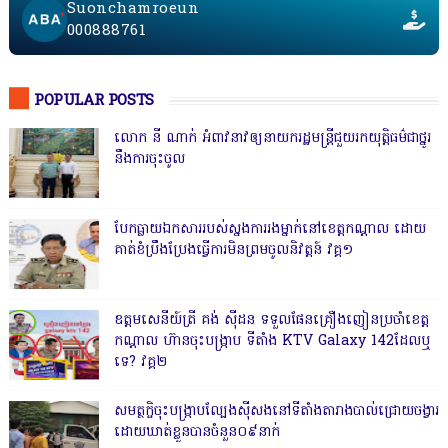
Suonchamroeun
000888761
POPULAR POSTS
លោក នី ណាក់ អំពាវនាវឲ្យនាយករដ្ឋមន្ត្រីជួយរកយុត្តិធម៌ជាថ្នូរ
នឹងការចុះចូល
បែកធ្លាយឯកសាររបស់ស្នងការរងម្នាក់នៅខេត្តកណ្ដាល ដោយ
គាត់ខំប្រឹងប្រែងធ្វើការមិនព្រមចូលនិវត្តន៍ វគ្គ១
ឧត្តមសេនីយ៍ត្រី គង់ ស៊ីដន ទទួលផែនគ្រឿងញៀនប្រចាំខេត្ត
កណ្តាល ហ៊ានចុះបង្ក្រាប ទីតាំង KTV Galaxy 142ដែលឬ
ទេ? វគ្គ២
សមត្ថកិ្ចចុះបង្ក្រាបល្បែងស៊ីសងនៅទីតាំងតារាងបាល់ជ្រោយចង្វារ
ដោយឃាត់ខ្លួនបានចំនួន០៩នាក់