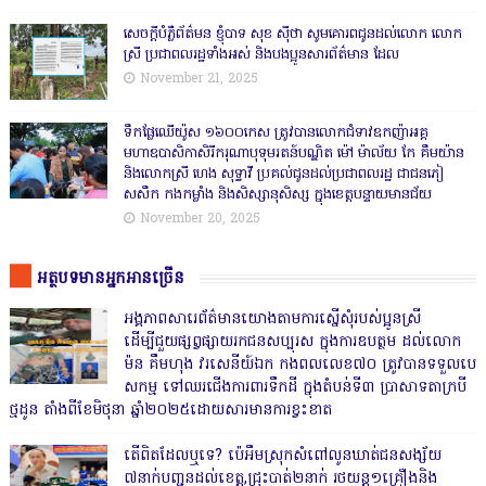
សេចក្តីបំភ្លឺព័ត៌មន ខ្ញុំបាទ សុខ សុីថា សូមគោរពជូនដល់លោក លោក
ស្រី ប្រជាពលរដ្ឋទាំងអស់ និងបងប្អូនសារព័ត៌មាន ដែល
November 21, 2025
ទឹកផ្លែឈើយ៉ូស ១៦០០កេស ត្រូវបានលោកជំទាវឧកញ៉ាអគ្គ
មហាឧបាសិកាសិរីករុណាបុទុមរតន៍បណ្ឌិត ម៉ៅ ម៉ាល័យ កែ គឹមយ៉ាន
និងលោកស្រី ហេង សុទ្ធាវី ប្រគល់ជូនដល់ប្រជាពលរដ្ឋ ជាជនភៀ
សសឹក កងកម្លាំង និងសិស្សានុសិស្ស ក្នុងខេត្តបន្ទាយមានជ័យ
November 20, 2025
អត្ថបទមានអ្នកអានច្រើន
អង្គភាពសារេព័ត៌មានយោងតាមការស្នើសុំរបស់ប្អូនស្រី
ដើម្បីជួយផ្សព្វផ្សាយរកជនសប្បុរស ក្នុងការឧបត្ថម ដល់លោក
ម៉ន គឹមហុង វរសេនីយ៍ឯក កងពលលេខ៧០ ត្រូវបានទទួលបេ
សកម្ម ទៅឈរជើងការពារទឹកដី ក្នុងតំបន់ទី៣ ប្រាសាទតាក្របី
ថ្មដូន តាំងពីខែមិថុនា ឆ្នាំ២០២៥ដោយសារមានការខ្វះខាត
តើពិតដែលឬទេ? ប៉េអឹមស្រុកសំពៅលូនឃាត់ជនសង្ស័យ
៧នាក់បញ្ជូនដល់ខេត្ត,ជ្រុះបាត់២នាក់ រថយន្ត១គ្រឿងនិង