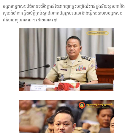
អង្គភាពអ្នកសារព័ត៌មានយើងគ្រាន់តែជាកញ្ចក់ឆ្លុះបញ្ចាំងរិះគន់ក្នុងន័យស្ថាបនានិង
សូមរង់ចាំការឆ្លើយបំភ្លឺគ្រប់ស្ថាប័នពាក់ព័ន្ធគ្រប់ពេលម៉ោងធ្វើការតាមរបបអ្នកសារ
ព័ត៌មានសូមអរគុណ។ដោយនាគខ្មៅ