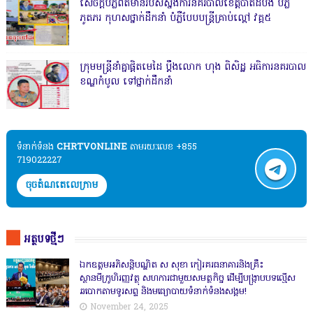
សេចក្តីបំភ្លឺព័ត៌មានរបស់ស្នងការនគរបាលខេត្តបាត់ដំបង បំភ្លឺ
ភូតភរ កុហសថ្នាក់ដឹកនាំ បំភ្លឺបែបបន្ត្រីគ្រាប់ល្ពៅ វគ្គ៥
ក្រុមមន្ត្រីនាំគ្នាផ្ដិតមេដៃ ប្ដឹងលោក ហុង ពិសិដ្ឋ អធិការនគរបាល
ខណ្ឌកំបូល ទៅថ្នាក់ដឹកនាំ
ទំនាក់ទំនង​​
CHRTVONLINE
តាមរយៈលេខ +855
719022227
ចុចតំណតេលេក្រាម
អត្ថបទថ្មីៗ
ឯកឧត្តមអភិសន្តិបណ្ឌិត ស សុខា កៀរគរធនាគារនិងគ្រឹះ
ស្ថានមីក្រូហិរញ្ញវត្ថុ សហការជាមួយសមត្ថកិច្ច ដើម្បីបង្ក្រាបបទល្មើស
ឆបោកតាមទូរសព្ទ និងមធ្យោបាយទំនាក់ទំនងសង្គម!
November 24, 2025