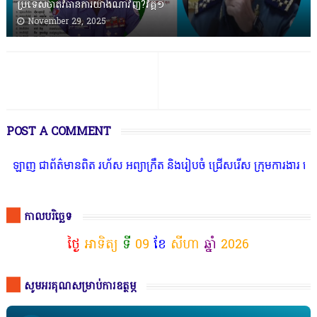
ប្រទេសចាត់វិធានការយ៉ាងណាវិញ?វគ្គ១
November 29, 2025
POST A COMMENT
ត៌មានពិត រហ័ស អព្យាក្រឹត និងរៀបចំ ជ្រើសរើស ក្រុមការងារ នៅតាមបណ្តាល
កាលបរិច្ឆេទ
ថ្ងៃ
អាទិត្យ
ទី
09
ខែ
សីហា
ឆ្នាំ
2026
សូមអរគុណសម្រាប់ការឧត្ថម្ភ