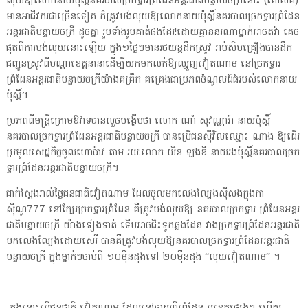
លុយឱ្យលោកនាយប៉ុស្តិ៍នគរបាលច្រកទ្វារព្រំដែនអន្តរជាតិបន្ទាយចក្រីនោះ (ពោលគឺ)
មានអាជីវករជាច្រើនទៀត ក៏ត្រូវបង់លុយឱ្យលោកនាយប៉ុស្តិ៍នគរបាលច្រកទ្វារព្រំដែន
អន្តរជាតិបន្ទាយចក្រី ដូចគ្នា រួមទាំងរូបគាត់ផងដែរ!ដោយគ្មាននរណាម្នាក់អាចតវ៉ា គេច
ផុតពីការបង់លុយនោះឡើយ ក្នុង១ថ្ងៃៗមានរថយន្តដឹកស្រូវ រាប់សិបគ្រឿងបានដឹក
ជញ្ជូនស្រូវពីបណ្ដាខេត្តនានាដើម្បីយកមកលក់ឱ្យឈ្មួញវៀតណាម នៅច្រកទ្វារ
ព្រំដែនអន្តរជាតិបន្ទាយចក្រីយ៉ាងគគ្រឹក គគ្រេងជាប្រភពចំណូលដ៍ធំរបស់លោកនាយ
ប៉ុស្តិ៍។
ប្រភពពីមន្ត្រីក្រោមឱវាទបានលួចបង្ហើបថា លោក ណាំ សុវណ្ណារ៉ា នាយប៉ុស្តិ៍
នគរបាលច្រកទ្វារព្រំដែនអន្តរជាតិបន្ទាយចក្រី បានប្រើជនស៊ីវិលឈ្មោះ ណាង ឱ្យដើរ
ប្រមូលសេដ្ឋកិច្ចចូលហោប៉ាវ តាម រយៈលោក យិន ឡងឌី នាយរងប៉ុស្តិ៍នគរបាលច្រក
ទ្វារព្រំដែនអន្តរជាតិបន្ទាយចក្រី។
ជាក់ស្ដែងរាល់ថ្ងៃជនជាតិវៀតណាម ដែលចូលមកលេងល្បែងស៊ីសងក្នុងកា
ស៊ីណូ777 នៅក្បែរច្រកទ្វារព្រំដែន គឺត្រូវបង់លុយឱ្យ នគរបាលច្រកទ្វារ ព្រំដែនអន្តរ
ជាតិបន្ទាយចក្រី យ៉ាងទៀងទាត់ ទើបអាចជិះទូកឆ្លងដែន វាងច្រកទ្វារព្រំដែនអន្តរជាតិ
មកលេងល្បែងដោយសេរី បានគឺត្រូវបង់លុយឱ្យនគរបាលច្រកទ្វារព្រំដែនអន្តរជាតិ
បន្ទាយចក្រី ក្នុងម្នាក់ៗចាប់ពី ១០ម៉ឺនដុងទៅ ២០ម៉ឺនដុង “លុយវៀតណាម” ។