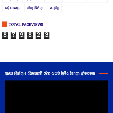
សន្តិសុខសង្គម
សិល្បៈនិងកីឡា
សេដ្ឋកិច្ច
TOTAL PAGEVIEWS
8
7
9
8
2
3
ផ្សាយឡើងវិញ ៖ ព័ត៌មានជាតិ ម៉ោង ៧យប់ ថ្ងៃទី៤ ខែកញ្ញា ឆ្នាំ២០២៣