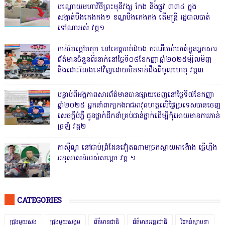
បណ្ដោយមហាវិថីព្រះមុនីវង្ស កែង និងផ្លូវ ៣៣៤ ក្នុង
សង្កាត់បឹងកេងកង១ ខណ្ឌបឹងកេងកង តើមន្ត្រី រដ្ឋបាលបាត់
ទៅណាអស់ វគ្គ១
កាន់តែក្តៅគគុក នៅខេត្តបាត់ដំបង ករណីចាប់ឃាត់ខ្លួនអ្នកសារ
ព័ត៌មានចំនួនពីរនាក់នៅថ្ងៃទី០៨ខែកញ្ញាឆ្នាំ២០២៥ម្សិលមិញ
និងដោះលែងទៅវិញដោយមិនទាន់ដឹងពីមូលហេតុ វគ្គ៣
បន្ទាប់ពីអង្គភាពសារព័ត៌មានបានផ្សាយចេញនៅថ្ងៃទី៧ខែកញ្ញា
ឆ្នាំ២០២៥ អ្នកនាំពាក្យកងរាជអាវុធហត្ថលើផ្ទៃប្រទេសបានចេញ
សេចក្តីបំភ្លឺ ជូនថ្នាក់ដឹកនាំគ្រប់ជាន់ថ្នាក់ដើម្បីកុំអោយមានការភាន់
ច្រឡំ វគ្គ២
កាសុីណូ នៅជាប់ព្រំដែនវៀតណាមច្រកស្វាយអាង៉ោង ធ្វើហ្នឹង
អនុសាសន៍របស់សម្ដេច វគ្គ ១
CATEGORIES
ជ្រុងមួយសង្
ជ្រុងមួយសង្គម
ព័ត៌មានជាតិ
ព័ត៌មានអន្តរជាតិ
រិះគន់ស្ថាបនា