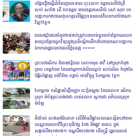
បង្វែររឿងធ្វើលិខិតថ្កោលទោស ចុះលោក ឧត្តមសេនីយ៍ត្រី
សាក់ សារាំង តើ ឯកឧត្តម នាយឧត្តមសេនីយ៍ សៅ សុខា មេ
បញ្ជាការកងរាជអាវុធហត្ថលើផ្ទៃប្រទេសចាត់វិធានការយ៉ាងណា
វិញ?វគ្គ១
ជនសង្ស័យជនចំនួន២៨នាក់ត្រូវបានឃាត់ខ្លួនពាក់ព័ន្ធការឆបោក
តាមប្រព័ន្ធបច្ចេកវិទ្យាក្នុងប្រតិបត្តិការដឹកនាំដោយគណៈបញ្ជាការ
ឯកភាពរដ្ឋបាលរាជធានីភ្នំពេញ ‎=====
ព្រះចៅអធិការ ដ៏មានឥទ្ធិពល លោកសុត ដាវី នៅស្រុកកំពុង
ត្រាច ខេត្តកំពត ដែលជាអ្នកកាន់សិលល្អាប់ សាប់រអិល កំពុងតែ
បំផ្លិចបំផ្លាញ ធម៌វិន័យ បន្ទាប់ មានវិដូអូ បែកធ្លាយ វគ្គ១
បែកធ្លាយ កសិដ្ឋានចិញ្ចឹមជ្រូក ជះក្លិនស្អុយ ដែលលោក អធិការ
ស្រុក ម៉ាឡៃអះអាងថាជា របស់លោក ស្វាយជា អភិបាលស្រុក
ម៉ាឡៃ
អីយ៉ាស់ សាងសង់រំលោភ លើដីចំណីផ្លូវសាធារណៈស្ថិតនៅតាម
បណ្ដោយមហាវិថីព្រះមុនីវង្ស កែង និងផ្លូវ ៣៣៤ ក្នុង
សង្កាត់បឹងកេងកង១ ខណ្ឌបឹងកេងកង តើមន្ត្រី រដ្ឋបាលបាត់