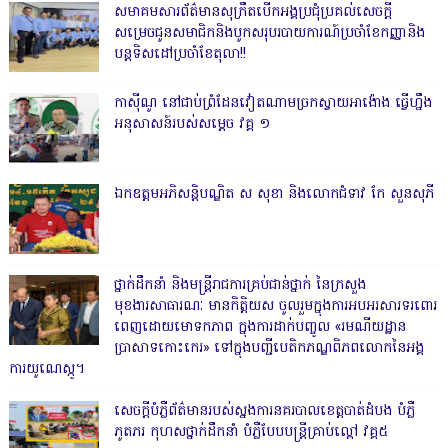
សមាគមសារព័ត៌មានសុក្រឹតបើកអង្គប្រជុំប្រគល់សេចក្តី
សម្រេចជូនសមាជិកនិងបូកសរុបរបាយការណ៍ប្រចាំខែកញ្ញានិង
បន្តទិសដៅប្រចាំខែតុលា!!
កាសុីណូ នៅជាប់ព្រំដែនវៀតណាមច្រកស្វាយអាង៉ោង ធ្វើហ្នឹង
អនុសាសន៍របស់សម្ដេច វគ្គ ១
ឯកឧត្តមអភិសន្តិបណ្ឌិត ស សុខា និងលោកជំទាវ កែ សួនសុភី
ថ្នាក់ដឹកនាំ និងមន្ត្រីរាជការគ្រប់ជាន់ថ្នាក់ នៃក្រសួង
មុខងារសាធារណៈ មានកិត្តិយស ចូលរួមក្នុងការអបអរសារទរពោរ
ពេញដោយមោទកភាព ក្នុងការដាក់បញ្ចូល «រមណីយដ្ឋាន
ប្រាសាទកោះកេរ» ទៅក្នុងបញ្ជីបេតិកភណ្ឌពិភពលោកនៃអង្គ
ការយូណេស្កូ។
សេចក្តីបំភ្លឺព័ត៌មានរបស់ស្នងការនគរបាលខេត្តបាត់ដំបង បំភ្លឺ
ភូតភរ កុហសថ្នាក់ដឹកនាំ បំភ្លឺបែបបន្ត្រីគ្រាប់ល្ពៅ វគ្គ៥