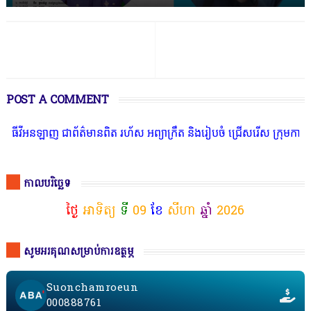
POST A COMMENT
នឡាញ ជាព័ត៌មានពិត រហ័ស អព្យាក្រឹត និងរៀបចំ ជ្រើសរើស ក្រុមការងារ នៅ
កាលបរិច្ឆេទ
ថ្ងៃ
អាទិត្យ
ទី
09
ខែ
សីហា
ឆ្នាំ
2026
សូមអរគុណសម្រាប់ការឧត្ថម្ភ
Suonchamroeun
000888761