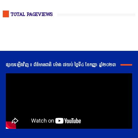
TOTAL PAGEVIEWS
ផ្សាយឡើងវិញ ៖ ព័ត៌មានជាតិ ម៉ោង ៧យប់ ថ្ងៃទី៤ ខែកញ្ញា ឆ្នាំ២០២៣