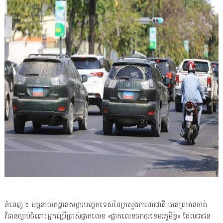
នំពេញ ៖ អគ្គនាយកដ្ឋានសម្ភារបច្ចេកទេសនៃក្រសួងការពារជាតិ បានព្រមានចាត់
វិធានច្បាប់ចំពោះអ្នកប្រើប្រាស់ផ្លាកលេខ «ផ្លាកលេខចរាចរខេមរភូមិន្ទ» ដែលជាជន