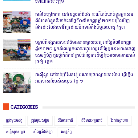
ទៅណាអស់ វគ្គ១
កាន់តែក្តៅគគុក នៅខេត្តបាត់ដំបង ករណីចាប់ឃាត់ខ្លួនអ្នកសារ
ព័ត៌មានចំនួនពីរនាក់នៅថ្ងៃទី០៨ខែកញ្ញាឆ្នាំ២០២៥ម្សិលមិញ
និងដោះលែងទៅវិញដោយមិនទាន់ដឹងពីមូលហេតុ វគ្គ៣
បន្ទាប់ពីអង្គភាពសារព័ត៌មានបានផ្សាយចេញនៅថ្ងៃទី៧ខែកញ្ញា
ឆ្នាំ២០២៥ អ្នកនាំពាក្យកងរាជអាវុធហត្ថលើផ្ទៃប្រទេសបានចេញ
សេចក្តីបំភ្លឺ ជូនថ្នាក់ដឹកនាំគ្រប់ជាន់ថ្នាក់ដើម្បីកុំអោយមានការភាន់
ច្រឡំ វគ្គ២
កាសុីណូ នៅជាប់ព្រំដែនវៀតណាមច្រកស្វាយអាង៉ោង ធ្វើហ្នឹង
អនុសាសន៍របស់សម្ដេច វគ្គ ១
CATEGORIES
ជ្រុងមួយសង្
ជ្រុងមួយសង្គម
ព័ត៌មានជាតិ
ព័ត៌មានអន្តរជាតិ
រិះគន់ស្ថាបនា
សន្តិសុខសង្គម
សិល្បៈនិងកីឡា
សេដ្ឋកិច្ច