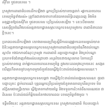
ស៊ីវិល ឬជនបរទេស ។
ក្រសួងការពារជាតិបានលើកឡើងថា អ្នកប្រើប្រាស់យានយន្តពាក់ «ផ្លាកលេខចរាចរ
ខេមរភូមិន្ទទាំងអស់» ត្រូវតែជានាយទាហានដែលមានសិទ្ធិពេញលេញ និងមិន
អនុញ្ញាតឱ្យជនស៊ីវិល ឬជនបរទេស ប្រើប្រាស់បានឡើយ ។ នេះបើតាមរយៈ
សេចក្ដីជូនដំណឹងរបស់អគ្គនាយកដ្ឋានសម្ភារៈបច្ចេកទេសក្រសួងការ ពារជាតិនាពេល
ថ្មីៗនេះ។
ប្រភពបានលើកឡើងថា យោងតាមអនុក្រឹត្យស្តីពីការចេញផ្លាកលេខសម្គាល់យាន
ជំនិះអគ្គនាយកដ្ឋានសម្ភារបច្ចេកទេសក្រសួងការពារជាតិបានជូនដំណឹងដល់បណ្តា
ស្ថាប័ន កងឯកភាពចំណុះក្រសួង ការពារជាតិ អគ្គបញ្ជាការដ្ឋាន និងគ្រប់បណ្តា
ប្រភេទទ័ពជំនាញទាំងអស់បានជ្រាបថា អាស្រ័យដោយស្ថានភាព នៃការប្រើ
ប្រាស់យានយន្ត ពាក់ផ្លាកលេខចរាចរខេមរភូមិន្ទ ក្នុងរយៈពេលចុងក្រោយនេះ សង្កេត
ឃើញកើតមាននូវបាតុភាពមួយចំនួនដែលធ្វើឱ្យប៉ះពាល់ដល់សង្គមសាធារណៈ។
អគ្គនាយកដ្ឋានសម្ភារបច្ចេកទេសបន្ដថា ការធ្វើឱ្យប៉ះពាល់ដល់សង្គមសាធារណៈ ដូចជា
បញ្ហាគ្រោះ ថ្នាក់ចរាចរណ៍ បុគ្គលអ្នកប្រើប្រាស់មួយចំនួនមានភាពក្រអឺតក្រទម មិន
ស័ក្តិសមជាមន្ត្រីយោធា ធ្វើឱ្យមានការវាយតម្លៃ និងទទួលការរិះគន់ពីសាធារណជន ជា
ពិសេស ប៉ះពាល់ដល់កិត្តិយសនៃកងយោធពល ខេមរភូមិន្ទទាំងមូល ។
ទន្ទឹមនឹងនេះ អគ្គនាយកដ្ឋានសម្ភារបច្ចេកទេស ក្រសួងការពារជាតិ ក៏បានបញ្ជាក់