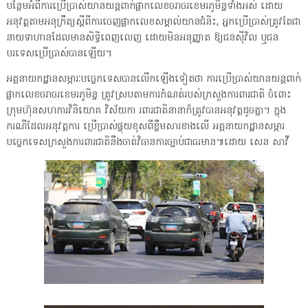
បន្ថែមអំពីការប្រើប្រាស់យានយន្តពាក់ផ្លាកលេខចរាចរខេមរភូមិន្ទទាំងអស់ ដោយ
អនុវត្តតាមអនុក្រឹត្យស្តីពីការចេញផ្លាកលេខសម្គាល់យានជំនិះ, អ្នកប្រើប្រាស់ត្រូវតែជា
នាយទាហានដែលមានសិទ្ធិពេញលេញ ដោយមិនអនុញ្ញាត ឱ្យជនស៊ីវិល ឬជន
បរទេសប្រើប្រាស់បានឡើយ។
អគ្គនាយកដ្ឋានសម្ភារៈបច្ចេកទេសបានលើកឡើងទៀតថា ការប្រើប្រាស់យានយន្តពាក់
ផ្លាកលេខចរាចរខេមរភូមិន្ទ ត្រូវស្របតាមការកំណត់របស់ក្រសួងការពារជាតិ ចំពោះ
ក្រុមហ៊ុនសហការវិនិយោគ វិស័យកា រពារជាតិនានាក៏ត្រូវបានអនុវត្តដូចគ្នា។ ក្នុង
ករណីដែលអនុវត្តការ ប្រើប្រាស់ផ្ទុយខុសពីខ្លឹមសារខាងលើ អគ្គនាយកដ្ឋានសម្ភារ
បច្ចេកទេសក្រសួងការពារជាតិនឹងចាត់វិធានការច្បាប់ជាធរមាន៕ដោយ សេន សាវី