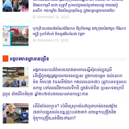
និងលោកស្រី ហេង សុទ្ធាវី ប្រគល់ជូនដល់ប្រជាពលរដ្ឋ ជាជនភៀ
សសឹក កងកម្លាំង និងសិស្សានុសិស្ស ក្នុងខេត្តបន្ទាយមានជ័យ
November 20, 2025
បុកគ្រិះសាងសង់សំណង់រំលោភ ដីច្រាំងទន្លេ នៅក្រុងសំពៅពូន ចំណែក
មន្ត្រី ប្រចាំតំបន់ មិនគួរមើលរំលង វគ្គ២
November 19, 2025
អត្ថបទមានអ្នកអានច្រើន
អង្គភាពសារេព័ត៌មានយោងតាមការស្នើសុំរបស់ប្អូនស្រី
ដើម្បីជួយផ្សព្វផ្សាយរកជនសប្បុរស ក្នុងការឧបត្ថម ដល់លោក
ម៉ន គឹមហុង វរសេនីយ៍ឯក កងពលលេខ៧០ ត្រូវបានទទួលបេ
សកម្ម ទៅឈរជើងការពារទឹកដី ក្នុងតំបន់ទី៣ ប្រាសាទតាក្របី
ថ្មដូន តាំងពីខែមិថុនា ឆ្នាំ២០២៥ដោយសារមានការខ្វះខាត
តើពិតដែលឬទេ? ប៉េអឹមស្រុកសំពៅលូនឃាត់ជនសង្ស័យ
៧នាក់បញ្ជូនដល់ខេត្ត,ជ្រុះបាត់២នាក់ រថយន្ត១គ្រឿងនិង
ម៉ូតូ១គ្រឿង,អត់ដឹងទៅណា?