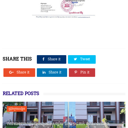
SHARE THIS
Share it
Tweet
Share it
Share it
Pin it
RELATED POSTS
ជ្រុងមួយសង្គម
កងរាជឣាវុធហត្ថខេត្តបញ្ជូនជនសង្ស័យ ចំនួន១៤នាក់ ទៅសាលាដំបូង