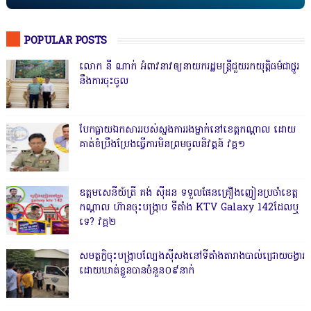
POPULAR POSTS
លោក នី ណាក់ អំពាវនាវឲ្យនាយករដ្ឋមន្ត្រីជួយរកយុត្តិធម៌ជាថ្នូរ
នឹងការចុះចូល
បែកធ្លាយឯកសាររបស់ស្នងការរងម្នាក់នៅខេត្តកណ្ដាល ដោយ
គាត់ខំប្រឹងប្រែងធ្វើការមិនព្រមចូលនិវត្តន៍ វគ្គ១
ឧត្តមសេនីយ៍ត្រី គង់ ស៊ីដន ទទួលផែនគ្រឿងញៀនប្រចាំខេត្ត
កណ្តាល ហ៊ានចុះបង្ក្រាប ទីតាំង KTV Galaxy 142ដែលឬ
ទេ? វគ្គ២
សមត្ថកិ្ចចុះបង្ក្រាបល្បែងស៊ីសងនៅទីតាំងតារាងបាល់ជ្រោយចង្វារ
ដោយឃាត់ខ្លួនបានចំនួន០៩នាក់