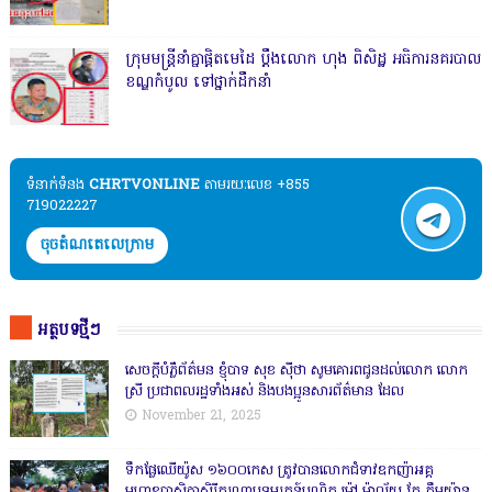
ក្រុមមន្ត្រីនាំគ្នាផ្ដិតមេដៃ ប្ដឹងលោក ហុង ពិសិដ្ឋ អធិការនគរបាល
ខណ្ឌកំបូល ទៅថ្នាក់ដឹកនាំ
ទំនាក់ទំនង​​
CHRTVONLINE
តាមរយៈលេខ +855
719022227
ចុចតំណតេលេក្រាម
អត្ថបទថ្មីៗ
សេចក្តីបំភ្លឺព័ត៌មន ខ្ញុំបាទ សុខ សុីថា សូមគោរពជូនដល់លោក លោក
ស្រី ប្រជាពលរដ្ឋទាំងអស់ និងបងប្អូនសារព័ត៌មាន ដែល
November 21, 2025
ទឹកផ្លែឈើយ៉ូស ១៦០០កេស ត្រូវបានលោកជំទាវឧកញ៉ាអគ្គ
មហាឧបាសិកាសិរីករុណាបុទុមរតន៍បណ្ឌិត ម៉ៅ ម៉ាល័យ កែ គឹមយ៉ាន