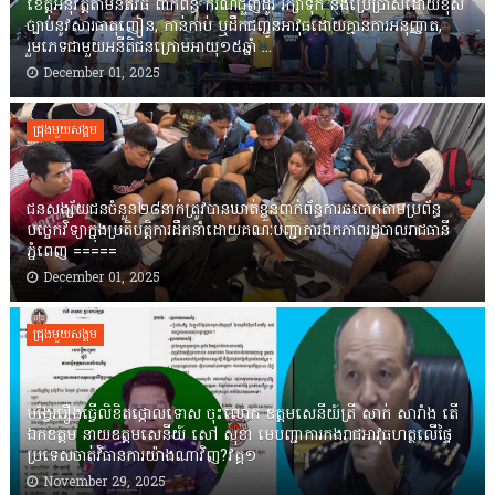
ខេត្តឣនុវត្តតាមនីតិវិធី ពាក់ព័ន្ធ ករណីជួញដូរ រក្សាទុក និងប្រើប្រាស់ដោយខុស
ច្បាប់នូវសារធាតុញៀន, កាន់កាប់ ឬដឹកជញ្ជូនអាវុធដោយគ្មានការអនុញ្ញាត,
រួមភេទជាមួយអនីតិជនក្រោមអាយុ១៥ឆ្នាំ ...
December 01, 2025
ជ្រុងមួយសង្គម
ជនសង្ស័យជនចំនួន២៨នាក់ត្រូវបានឃាត់ខ្លួនពាក់ព័ន្ធការឆបោកតាមប្រព័ន្ធ
បច្ចេកវិទ្យាក្នុងប្រតិបត្តិការដឹកនាំដោយគណៈបញ្ជាការឯកភាពរដ្ឋបាលរាជធានី
ភ្នំពេញ ‎=====
December 01, 2025
ជ្រុងមួយសង្គម
បង្វែររឿងធ្វើលិខិតថ្កោលទោស ចុះលោក ឧត្តមសេនីយ៍ត្រី សាក់ សារាំង តើ
ឯកឧត្តម នាយឧត្តមសេនីយ៍ សៅ សុខា មេបញ្ជាការកងរាជអាវុធហត្ថលើផ្ទៃ
ប្រទេសចាត់វិធានការយ៉ាងណាវិញ?វគ្គ១
November 29, 2025