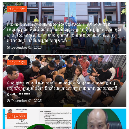
ជ្រុងមួយសង្គម
កងរាជឣាវុធហត្ថខេត្តបញ្ជូនជនសង្ស័យ ចំនួន១៤នាក់ ទៅសាលាដំបូង
ខេត្តឣនុវត្តតាមនីតិវិធី ពាក់ព័ន្ធ ករណីជួញដូរ រក្សាទុក និងប្រើប្រាស់ដោយខុស
ច្បាប់នូវសារធាតុញៀន, កាន់កាប់ ឬដឹកជញ្ជូនអាវុធដោយគ្មានការអនុញ្ញាត,
រួមភេទជាមួយអនីតិជនក្រោមអាយុ១៥ឆ្នាំ ...
December 01, 2025
ជ្រុងមួយសង្គម
ជនសង្ស័យជនចំនួន២៨នាក់ត្រូវបានឃាត់ខ្លួនពាក់ព័ន្ធការឆបោកតាមប្រព័ន្ធ
បច្ចេកវិទ្យាក្នុងប្រតិបត្តិការដឹកនាំដោយគណៈបញ្ជាការឯកភាពរដ្ឋបាលរាជធានី
ភ្នំពេញ ‎=====
December 01, 2025
ជ្រុងមួយសង្គម