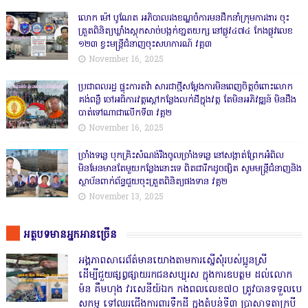
លោក ម៉ៅ បូណែត អភិបាលរងខណ្ឌចំការមនដឹកនាំក្រុមការងារ ចុះ
ត្រួតពិនិត្យឃ្លាំងស្តុកសាច់បង្កក់ខា្នតយក្ស នៅផ្លូវ៤៧៤ កែងផ្លូវលេខ
១២៣ ខ្វះមន្ត្រីជំនាញចុះសហការណ៍ វគ្គ៣
November 16, 2025
ប្រជាពលរដ្ឋ ផ្ទុះការតវ៉ា សារជាថ្មីសម្តែងការមិនពេញចិត្តចំពោះលោក
គង់ពន្លឺ ចៅអធិការវត្តស្ដៅកន្លែងលក់ដីក្នុងវត្ត តែមិនអភិវឌ្ឍន៍ មិនដឹង
បាត់ទៅណាជាលើកទី៣ វគ្គ២
November 16, 2025
ច្រាំងទន្លេ បុកគ្រិះសំណង់រឹងចូលច្រាំងទន្លេ នៅសង្កាត់ព្រែកអំពិល
មិនមែនមានតែមួយកន្លែងនោះទេ ពិតជារីកដូចផ្សិត សូមមន្ត្រីជំនាញនិង
ស្ថាប័នពាក់ព័ន្ធជួយចុះត្រួតពិនិត្យផងទាន វគ្គ២
November 13, 2025
អត្ថបទមានអ្នកអានច្រើន
អង្គភាពសារេព័ត៌មានយោងតាមការស្នើសុំរបស់ប្អូនស្រី
ដើម្បីជួយផ្សព្វផ្សាយរកជនសប្បុរស ក្នុងការឧបត្ថម ដល់លោក
ម៉ន គឹមហុង វរសេនីយ៍ឯក កងពលលេខ៧០ ត្រូវបានទទួលបេ
សកម្ម ទៅឈរជើងការពារទឹកដី ក្នុងតំបន់ទី៣ ប្រាសាទតាក្របី