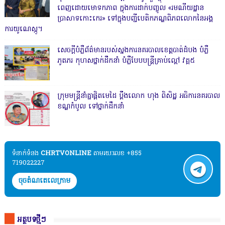
ពេញដោយមោទកភាព ក្នុងការដាក់បញ្ចូល «រមណីយដ្ឋាន
ប្រាសាទកោះកេរ» ទៅក្នុងបញ្ជីបេតិកភណ្ឌពិភពលោកនៃអង្គ
ការយូណេស្កូ។
សេចក្តីបំភ្លឺព័ត៌មានរបស់ស្នងការនគរបាលខេត្តបាត់ដំបង បំភ្លឺ
ភូតភរ កុហសថ្នាក់ដឹកនាំ បំភ្លឺបែបបន្ត្រីគ្រាប់ល្ពៅ វគ្គ៥
ក្រុមមន្ត្រីនាំគ្នាផ្ដិតមេដៃ ប្ដឹងលោក ហុង ពិសិដ្ឋ អធិការនគរបាល
ខណ្ឌកំបូល ទៅថ្នាក់ដឹកនាំ
ទំនាក់ទំនង​​
CHRTVONLINE
តាមរយៈលេខ +855
719022227
ចុចតំណតេលេក្រាម
អត្ថបទថ្មីៗ