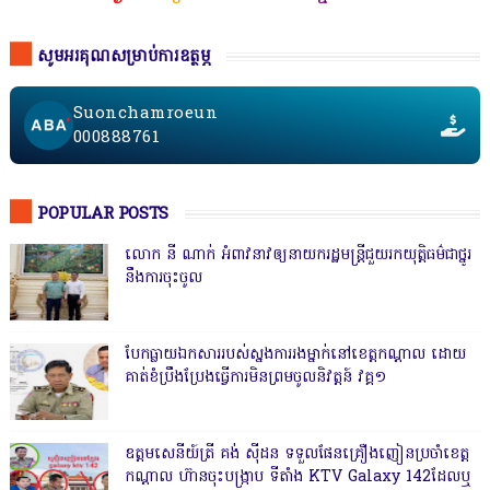
សូមអរគុណសម្រាប់ការឧត្ថម្ភ
Suonchamroeun
000888761
POPULAR POSTS
លោក នី ណាក់ អំពាវនាវឲ្យនាយករដ្ឋមន្ត្រីជួយរកយុត្តិធម៌ជាថ្នូរ
នឹងការចុះចូល
បែកធ្លាយឯកសាររបស់ស្នងការរងម្នាក់នៅខេត្តកណ្ដាល ដោយ
គាត់ខំប្រឹងប្រែងធ្វើការមិនព្រមចូលនិវត្តន៍ វគ្គ១
ឧត្តមសេនីយ៍ត្រី គង់ ស៊ីដន ទទួលផែនគ្រឿងញៀនប្រចាំខេត្ត
កណ្តាល ហ៊ានចុះបង្ក្រាប ទីតាំង KTV Galaxy 142ដែលឬ