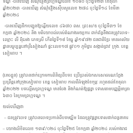
ទណ្ឌ -បានឃើញ សំណុំរឿងព្រហ្មទណ្ឌលេខ ១០៨០ ចុះថ្ងៃទី២៣ ខែតុលា
ឆ្នាំ២០២៣ -បានឃើញ សំណុំរឿងស៊ើបសួរលេខ ២៧៤ ចុះថ្ងៃទី១៤ ខែមីនា
ឆ្នាំ២០២៤
-បានឃើញដីកាបញ្ជូនឱ្យឆ្លើយលេខ ៤៦៧០ ពស. ព្រះស/ឧ ចុះថ្ងៃទី៣១ ខែ
កក្កដា ឆ្នាំ២០២៤ និង មតិយោបល់របស់តំណាងអយ្យការ ពាក់ព័ន្ធនឹងជនត្រូវចោទ÷
ឈ្មោះ លី អ៊ុំអេង ភេទស្រី កើតថ្ងៃទី១៨ ខែធ្នូ ឆ្នាំ១៩៧២ ជនជាតិខ្មែរ មានអាស័យ
ដ្ឋានបច្ចុប្បន្ននៅបុរីសៀងណាំ ផ្ទះលេខ១៧ ផ្លូវ០១ ភូមិខ្នារ សង្កាត់ជ្រាវ ក្រុង. ខេត្ត
សៀមរាប ។
(គេចខ្លួន) ត្រូវបានដាក់ក្រោមការពិនិត្យពីបទ៖ ប្រើប្រាស់ឯកសារសាធារណៈក្លែង
ប្រព្រឹត្តនៅក្រុងសៀមរាប ខេត្ត សៀមរាប កាលពីអំឡុងខែកុម្ភៈ រហូតដល់ខែតុលា
ឆ្នាំ២០២២ បទល្មើសព្រហ្មទណ្ឌ មានចែង និងកំណត់ឱ្យផ្តន្ទា ទោសតាមបញ្ញត្តិមាត្រា
៦៣០ នៃក្រមព្រហ្មទណ្ឌ ។
យល់ឃើញថា
– ជនត្រូវចោទ ត្រូវបានចោទប្រកាន់ពីបទមជ្ឈិម ដែលត្រូវផ្តន្ទាទោសដាក់ពន្ធនាគារ
– យោងលិខិតលេខ ១៣៩/០២៤ ចុះថ្ងៃទី២៥ ខែកក្កដា ឆ្នាំ២០២៤ របស់កងរាជ