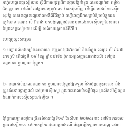
អាវុធហត្ថខេត្តសៀមរាប ស្ដីពីការអនុវត្តដីកាបង្គាប់ឱ្យនាំខ្លួន បានបញ្ជាក់ថា កម្លាំង
ជំនាញបានចុះដល់លំនៅដ្ឋានជនត្រូវចោទ តែរកពុំឃើញ ដើម្បីធានាដល់ការស៊ើប
សួរឱ្យ បានពេញលេញទៅតាមនីតិវិធីច្បាប់ គប្បីចេញដីកាបង្គាប់ឱ្យចាប់ខ្លួនជន
ត្រូវចោទ ឈ្មោះ លី អ៊ុំអេង មកបង្ហាញខ្លួនចំពោះមុខចៅក្រមស៊ើបសួរនៃសាលា
ដំបូងខេត្តសៀមរាប ដើម្បី ចាត់ការបន្តតាមនីតិវិធី។
ហេតុដូច្នេះសម្រេច
១-បញ្ហាដល់កងកម្លាំងសាធារណៈ ឱ្យស្រាវជ្រាវរកចាប់ និងនាំខ្លួន ឈ្មោះ លី អ៊ុំអេង
ភេទស្រី កើតថ្ងៃទី ១៨ ខែធ្នូ ឆ្នាំ១៩៧២ (មានអត្តសញ្ញាណខាងលើ) ទៅក្នុង
ពន្ធនាគារ ឬមណ្ឌលឃុំខ្លួន។
២- បញ្ហាដល់ប្រធានពន្ធនាគារ ឬមណ្ឌលឃុំខ្លួនឱ្យទទួល និងឃុំខ្លួនបុគ្គលនេះ និង
ត្រូវនាំទៅបង្ហាញដល់ ចៅក្រមស៊ើបសួរ ក្នុងរយៈពេលយ៉ាងខ្លីបំផុត ប្រសិនបើស្ថិតក្នុង
ដំណាក់កាលស៊ើបសួរនៅឡើយ ។
ប៉ុន្តែការឡោមពទ្ធ័ជាច្រើនម៉ោងនាថ្ងៃទី១៩ ខែសីហា ២០២៤នោះ នៅមិនទាន់ចាប់
ខ្លួននៅឡើយទេ ដោយកម្លាំងអាវុធហត្ថខាងលើ នាំគ្នាឡើងឡានចាកចេញ ដោយ