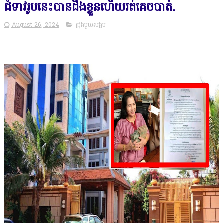
ជំទាវរូបនេះបានដឹងខ្លួនហើយរត់គេចបាត់់.
August 26, 2024
ជ្រុងមួយសង្គម