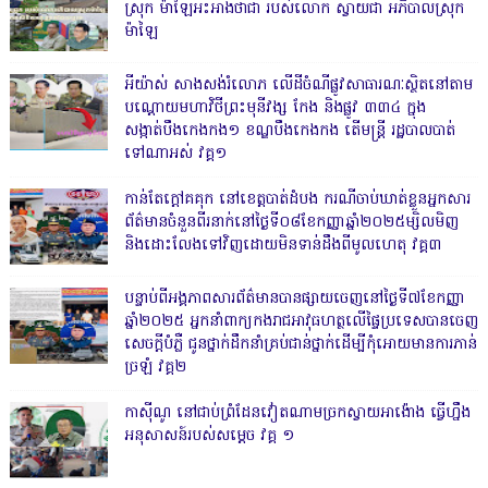
ស្រុក ម៉ាឡៃអះអាងថាជា របស់លោក ស្វាយជា អភិបាលស្រុក
ម៉ាឡៃ
អីយ៉ាស់ សាងសង់រំលោភ លើដីចំណីផ្លូវសាធារណៈស្ថិតនៅតាម
បណ្ដោយមហាវិថីព្រះមុនីវង្ស កែង និងផ្លូវ ៣៣៤ ក្នុង
សង្កាត់បឹងកេងកង១ ខណ្ឌបឹងកេងកង តើមន្ត្រី រដ្ឋបាលបាត់
ទៅណាអស់ វគ្គ១
កាន់តែក្តៅគគុក នៅខេត្តបាត់ដំបង ករណីចាប់ឃាត់ខ្លួនអ្នកសារ
ព័ត៌មានចំនួនពីរនាក់នៅថ្ងៃទី០៨ខែកញ្ញាឆ្នាំ២០២៥ម្សិលមិញ
និងដោះលែងទៅវិញដោយមិនទាន់ដឹងពីមូលហេតុ វគ្គ៣
បន្ទាប់ពីអង្គភាពសារព័ត៌មានបានផ្សាយចេញនៅថ្ងៃទី៧ខែកញ្ញា
ឆ្នាំ២០២៥ អ្នកនាំពាក្យកងរាជអាវុធហត្ថលើផ្ទៃប្រទេសបានចេញ
សេចក្តីបំភ្លឺ ជូនថ្នាក់ដឹកនាំគ្រប់ជាន់ថ្នាក់ដើម្បីកុំអោយមានការភាន់
ច្រឡំ វគ្គ២
កាសុីណូ នៅជាប់ព្រំដែនវៀតណាមច្រកស្វាយអាង៉ោង ធ្វើហ្នឹង
អនុសាសន៍របស់សម្ដេច វគ្គ ១