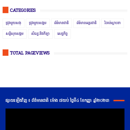
CATEGORIES
ជ្រុងមួយសង្
ជ្រុងមួយសង្គម
ព័ត៌មានជាតិ
ព័ត៌មានអន្តរជាតិ
រិះគន់ស្ថាបនា
សន្តិសុខសង្គម
សិល្បៈនិងកីឡា
សេដ្ឋកិច្ច
TOTAL PAGEVIEWS
ផ្សាយឡើងវិញ ៖ ព័ត៌មានជាតិ ម៉ោង ៧យប់ ថ្ងៃទី៤ ខែកញ្ញា ឆ្នាំ២០២៣