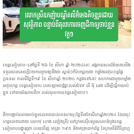
ខេត្តសៀមរាប÷នៅថ្ងៃទី ២៦ ខែ សីហា ឆ្នាំ ២០២៤នេះ អង្គភាពសារព័ត៌មានយើង
ទទួលបានសេចក្តីរាយការមួយឲ្យដឹងថា ស្ងាត់ៗក៏បែកធ្លាយថា កម្លាំងអាវុធហត្ថផ្ទៃ
ប្រទេស កាលពីថ្ងៃទី១៩ ខែ សីហាឆ្នាំ ២០២៤ កន្លងទៅនេះ សហការជាមួយកម្លាំង
អាវុធហត្ថ ខេត្តសៀមរាប បានឡោមពទ្ធ័ផ្ទះរបស់ជំទាវ លី អ៊ុំ អេង ដើម្បីធ្វើការចាប់
ខ្លួន ទៅតាមអំណាចដីកា របស់តុលាការខេត្តសៀមរាប។
ដីកាបង្គាប់អោយចាប់ខ្លួនលេខ៣៣៤ចខស/ឌចុះថ្ងៃទី៧ខែសីហាឆ្នាំ២០២៤ ដែលចុះ
ហត្ថលេខាដោយ លោក( ហេង លៀងគ្រី) ចៅក្រមស៊ើបសួរសាលាដំបូងខេត្ត
សៀមរាបបង្ហាញថា បានឃើញ មាត្រា ១៩៥ និងមាត្រាពាក់ព័ន្ធ នៃក្រមនីតិវិធីព្រហ្ម