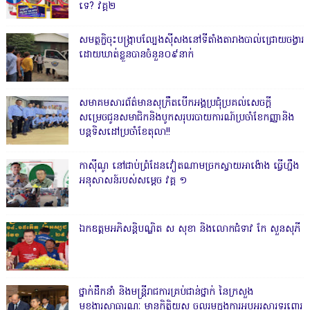
ទេ? វគ្គ២
សមត្ថកិ្ចចុះបង្ក្រាបល្បែងស៊ីសងនៅទីតាំងតារាងបាល់ជ្រោយចង្វារ
ដោយឃាត់ខ្លួនបានចំនួន០៩នាក់
សមាគមសារព័ត៌មានសុក្រឹតបើកអង្គប្រជុំប្រគល់សេចក្តី
សម្រេចជូនសមាជិកនិងបូកសរុបរបាយការណ៍ប្រចាំខែកញ្ញានិង
បន្តទិសដៅប្រចាំខែតុលា!!
កាសុីណូ នៅជាប់ព្រំដែនវៀតណាមច្រកស្វាយអាង៉ោង ធ្វើហ្នឹង
អនុសាសន៍របស់សម្ដេច វគ្គ ១
ឯកឧត្តមអភិសន្តិបណ្ឌិត ស សុខា និងលោកជំទាវ កែ សួនសុភី
ថ្នាក់ដឹកនាំ និងមន្ត្រីរាជការគ្រប់ជាន់ថ្នាក់ នៃក្រសួង
មុខងារសាធារណៈ មានកិត្តិយស ចូលរួមក្នុងការអបអរសារទរពោរ