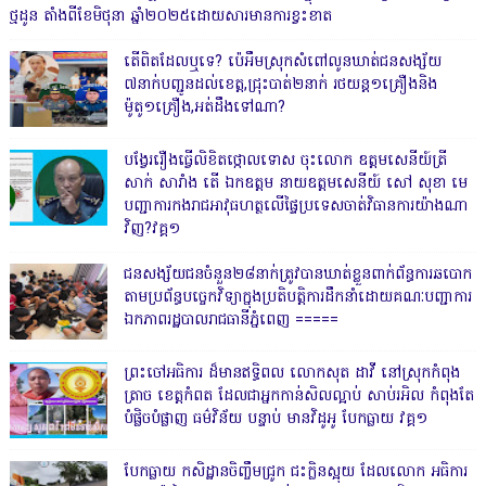
ថ្មដូន តាំងពីខែមិថុនា ឆ្នាំ២០២៥ដោយសារមានការខ្វះខាត
តើពិតដែលឬទេ? ប៉េអឹមស្រុកសំពៅលូនឃាត់ជនសង្ស័យ
៧នាក់បញ្ជូនដល់ខេត្ត,ជ្រុះបាត់២នាក់ រថយន្ត១គ្រឿងនិង
ម៉ូតូ១គ្រឿង,អត់ដឹងទៅណា?
បង្វែររឿងធ្វើលិខិតថ្កោលទោស ចុះលោក ឧត្តមសេនីយ៍ត្រី
សាក់ សារាំង តើ ឯកឧត្តម នាយឧត្តមសេនីយ៍ សៅ សុខា មេ
បញ្ជាការកងរាជអាវុធហត្ថលើផ្ទៃប្រទេសចាត់វិធានការយ៉ាងណា
វិញ?វគ្គ១
ជនសង្ស័យជនចំនួន២៨នាក់ត្រូវបានឃាត់ខ្លួនពាក់ព័ន្ធការឆបោក
តាមប្រព័ន្ធបច្ចេកវិទ្យាក្នុងប្រតិបត្តិការដឹកនាំដោយគណៈបញ្ជាការ
ឯកភាពរដ្ឋបាលរាជធានីភ្នំពេញ ‎=====
ព្រះចៅអធិការ ដ៏មានឥទ្ធិពល លោកសុត ដាវី នៅស្រុកកំពុង
ត្រាច ខេត្តកំពត ដែលជាអ្នកកាន់សិលល្អាប់ សាប់រអិល កំពុងតែ
បំផ្លិចបំផ្លាញ ធម៌វិន័យ បន្ទាប់ មានវិដូអូ បែកធ្លាយ វគ្គ១
បែកធ្លាយ កសិដ្ឋានចិញ្ចឹមជ្រូក ជះក្លិនស្អុយ ដែលលោក អធិការ