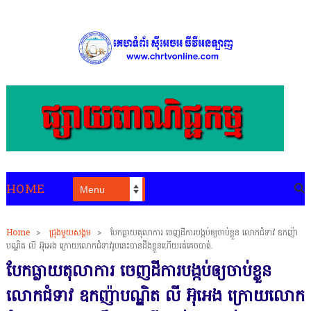
HOME
Home
>
ជ្រុងមួយសង្គម
>
បែកធ្លាយតុលាការ ចេញដីការបង្កប់ឲ្យចាប់ខ្លួន លោកជំទាវ ឧកញ៉ា
បណ្ឌិត លី អ៊ុអេង ក្រោយលោកជំទាវរូបនេះបានដឹងខ្លួនហើយរត់គេចបាត់់.
បែកធ្លាយតុលាការ ចេញដីការបង្កប់ឲ្យចាប់ខ្លួន
លោកជំទាវ ឧកញ៉ាបណ្ឌិត លី អ៊ុអេង ក្រោយលោក