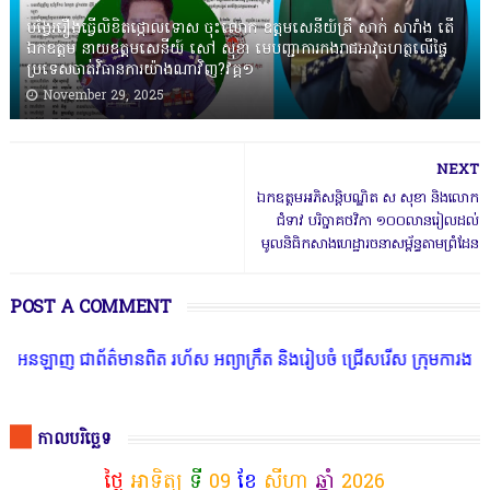
បង្វែររឿងធ្វើលិខិតថ្កោលទោស ចុះលោក ឧត្តមសេនីយ៍ត្រី សាក់ សារាំង តើ
ឯកឧត្តម នាយឧត្តមសេនីយ៍ សៅ សុខា មេបញ្ជាការកងរាជអាវុធហត្ថលើផ្ទៃ
ប្រទេសចាត់វិធានការយ៉ាងណាវិញ?វគ្គ១
November 29, 2025
NEXT
ឯកឧត្តមអភិសន្តិបណ្ឌិត ស សុខា និងលោក
ជំទាវ បរិច្ចាគថវិកា ១០០លានរៀលដល់
មូលនិធិកសាងហេដ្ឋារចនាសម្ព័ន្ធតាមព្រំដែន
POST A COMMENT
ព័ត៌មានពិត រហ័ស អព្យាក្រឹត និងរៀបចំ ជ្រើសរើស ក្រុមការងារ នៅតាមបណ្ត
កាលបរិច្ឆេទ
ថ្ងៃ
អាទិត្យ
ទី
09
ខែ
សីហា
ឆ្នាំ
2026