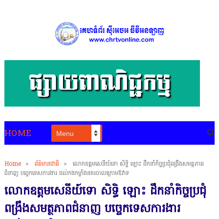
HOME
Home
>
ព័ត៌មានជាតិ
>
លោកឧត្តមសេនីយ៍ទោ សិទ្ធិ ឡោះ ដឹកនាំកិច្ចប្រជុំពង្រឹងសមត្ថភាព
ជំនាញ បច្ចេកទេសការងារ ដល់កងកម្លាំងនគរបាលក្រោមឱវាទ
លោកឧត្តមសេនីយ៍ទោ សិទ្ធិ ឡោះ ដឹកនាំកិច្ចប្រជុំ
ពង្រឹងសមត្ថភាពជំនាញ បច្ចេកទេសការងារ