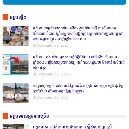
អត្ថបទថ្មីៗ
អភិបាលខណ្ឌសែនសុខដែលទើបទទួលតំណែងថ្មី ចាត់វិធានការ
យ៉ាងណា ចំពោះ ឃ្លាំងស្តុកសាច់បង្កក់គ្មានស្លាកយីហោខា្នតយក្ស នៅ
តាមបណ្តោយផ្លូវ<ឧកញ៉ាទ្រីហេង២០១១
November 19, 2025
អភិបាលក្រុង សំពៅពូន សេចក្តីបំភ្លឺព័ត៌មាន នៅថ្ងៃទី១០ខែតុលា
ឆ្នាំ២០២៥ ធ្វើអោយប្រជាពលរដ្ឋ ដាក់ការសង្ស័យថា មិនទាន់អស់ជាតិ
ងងុយវគ្គ១
November 17, 2025
ការដ្ឋានបូមខ្សាច់ នៅសង្កាត់ព្រែកអំពិល ក្រុងអរិយក្សត្រ ឡើងដុះស្លែ
ប្រចាំតំបន់ តើមានអាជ្ញាប័ណ្ណ ដែរឬទេ?
November 16, 2025
អត្ថបទមានអ្នកអានច្រើន
អង្គភាពសារេព័ត៌មានយោងតាមការស្នើសុំរបស់ប្អូនស្រី