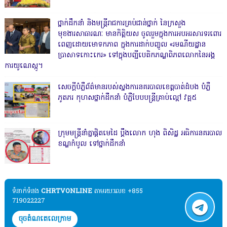
ថ្នាក់ដឹកនាំ និងមន្ត្រីរាជការគ្រប់ជាន់ថ្នាក់ នៃក្រសួង
មុខងារសាធារណៈ មានកិត្តិយស ចូលរួមក្នុងការអបអរសារទរពោរ
ពេញដោយមោទកភាព ក្នុងការដាក់បញ្ចូល «រមណីយដ្ឋាន
ប្រាសាទកោះកេរ» ទៅក្នុងបញ្ជីបេតិកភណ្ឌពិភពលោកនៃអង្គ
ការយូណេស្កូ។
សេចក្តីបំភ្លឺព័ត៌មានរបស់ស្នងការនគរបាលខេត្តបាត់ដំបង បំភ្លឺ
ភូតភរ កុហសថ្នាក់ដឹកនាំ បំភ្លឺបែបបន្ត្រីគ្រាប់ល្ពៅ វគ្គ៥
ក្រុមមន្ត្រីនាំគ្នាផ្ដិតមេដៃ ប្ដឹងលោក ហុង ពិសិដ្ឋ អធិការនគរបាល
ខណ្ឌកំបូល ទៅថ្នាក់ដឹកនាំ
ទំនាក់ទំនង​​
CHRTVONLINE
តាមរយៈលេខ +855
719022227
ចុចតំណតេលេក្រាម