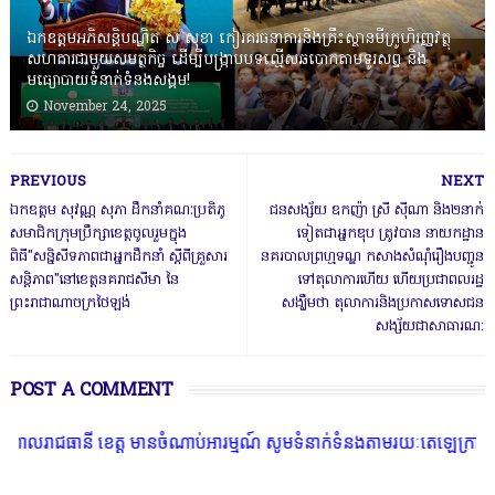
ឯកឧត្តមអភិសន្តិបណ្ឌិត ស សុខា កៀរគរធនាគារនិងគ្រឹះស្ថានមីក្រូហិរញ្ញវត្ថុ
សហការជាមួយសមត្ថកិច្ច ដើម្បីបង្ក្រាបបទល្មើសឆបោកតាមទូរសព្ទ និង
មធ្យោបាយទំនាក់ទំនងសង្គម!
November 24, 2025
PREVIOUS
NEXT
ឯកឧត្តម សុវណ្ណ សុភា ដឹកនាំគណៈប្រតិភូ
ជនសង្ស័យ ឧកញ៉ា ស្រី ស៉ីណា និង២នាក់
សមាជិកក្រុមប្រឹក្សាខេត្តចូលរួមក្នុង
ទៀតជាអ្នកឌុប ត្រូវបាន នាយកដ្ឋាន
ពិធី"សន្និសីទភាពជាអ្នកដឹកនាំ ស្តីពីគ្រួសារ
នគរបាលព្រហ្មទណ្ឌ កសាងសំណុំរឿងបញ្ជូន
សន្តិភាព"នៅខេត្តនគរាជសីមា នៃ
ទៅតុលាការហើយ ហើយប្រជាពលរដ្ឋ
ព្រះរាជាណាចក្រថៃឡង់
សង្ឃឹមថា តុលាការនិងប្រកាសទោសជន
សង្ស័យជាសាធារណ:
POST A COMMENT
ានី ខេត្ត មានចំណាប់អារម្មណ៍ សូមទំនាក់ទំនងតាមរយៈតេឡេក្រាមលេខ 077 83