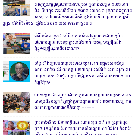
ដើម្បីជួយផ្សព្វផ្សាយរកជនសប្បុរស ក្នុងការឧបត្ថម ដល់លោក
ម៉ន គឹមហុង វរសេនីយ៍ឯក កងពលលេខ៧០ ត្រូវបានទទួលបេ
សកម្ម ទៅឈរជើងការពារទឹកដី ក្នុងតំបន់ទី៣ ប្រាសាទតាក្របី
ថ្មដូន តាំងពីខែមិថុនា ឆ្នាំ២០២៥ដោយសារមានការខ្វះខាត
តើពិតដែលឬទេ? ប៉េអឹមស្រុកសំពៅលូនឃាត់ជនសង្ស័យ
៧នាក់បញ្ជូនដល់ខេត្ត,ជ្រុះបាត់២នាក់ រថយន្ត១គ្រឿងនិង
ម៉ូតូ១គ្រឿង,អត់ដឹងទៅណា?
បង្វែររឿងធ្វើលិខិតថ្កោលទោស ចុះលោក ឧត្តមសេនីយ៍ត្រី
សាក់ សារាំង តើ ឯកឧត្តម នាយឧត្តមសេនីយ៍ សៅ សុខា មេ
បញ្ជាការកងរាជអាវុធហត្ថលើផ្ទៃប្រទេសចាត់វិធានការយ៉ាងណា
វិញ?វគ្គ១
ជនសង្ស័យជនចំនួន២៨នាក់ត្រូវបានឃាត់ខ្លួនពាក់ព័ន្ធការឆបោក
តាមប្រព័ន្ធបច្ចេកវិទ្យាក្នុងប្រតិបត្តិការដឹកនាំដោយគណៈបញ្ជាការ
ឯកភាពរដ្ឋបាលរាជធានីភ្នំពេញ ‎=====
ព្រះចៅអធិការ ដ៏មានឥទ្ធិពល លោកសុត ដាវី នៅស្រុកកំពុង
ត្រាច ខេត្តកំពត ដែលជាអ្នកកាន់សិលល្អាប់ សាប់រអិល កំពុងតែ