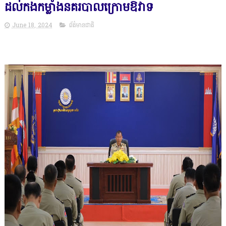
ដល់កងកម្លាំងនគរបាលក្រោមឱវាទ
June 18, 2024
ព័ត៌មានជាតិ