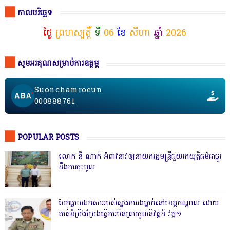
កាលបរិច្ឆេទ
ថ្ងៃ
ព្រហស្បត្តិ៍
ទី
06
ខែ
សីហា
ឆ្នាំ
2026
សូមអរគុណសម្រាប់ការឧត្ថម្ភ
Suonchamroeun
000888761
POPULAR POSTS
លោក នី ណាក់ អំពាវនាវឲ្យនាយករដ្ឋមន្ត្រីជួយរកយុត្តិធម៌ជាថ្នូរ
នឹងការចុះចូល
បែកធ្លាយឯកសាររបស់ស្នងការរងម្នាក់នៅខេត្តកណ្ដាល ដោយ
គាត់ខំប្រឹងប្រែងធ្វើការមិនព្រមចូលនិវត្តន៍ វគ្គ១