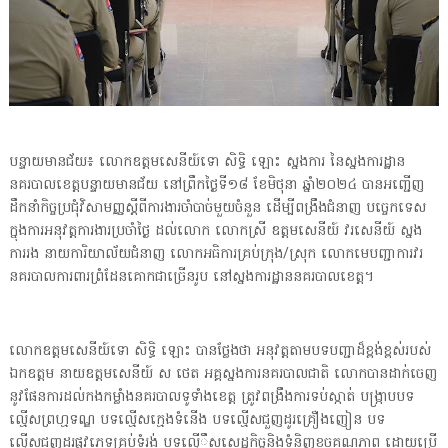
បន្ទាយមានជ័យ៖ លោកឧត្តមសេនីយ៍ទោ សិទ្ធិ ឡោះ ស្នងការ នៃស្នងការដ្ឋាន
នគរបាលខេត្តបន្ទាយមានជ័យ នៅព្រឹកថ្ងៃទី១៨ ខែមិថុនា ឆ្នាំ២០២៤ បានអញ្ជើញ
ដឹកនាំកិច្ចប្រជុំវិសាមញ្ញស្តីពីការងារចាំបាច់មួយចំនួន ដើម្បីពង្រឹងជំនាញ បច្ចេកទេស
ក្នុងការអនុវត្តការងារប្រចាំថ្ងៃ ដល់លោក លោកស្រី ឧត្តមសេនីយ៍ វរសេនីយ៍ ស្នង
ការរង នាយការិយាល័យជំនាញ លោកអធិការគ្រប់ក្រុង/ស្រុក លោកមេបញ្ជាការវរ
នគរបាលការពារព្រំដែនគោកជាច្រើនរូប នៅស្នងការដ្ឋាននគរបាលខេត្ត។
លោកឧត្តមសេនីយ៍ទោ សិទ្ធិ ឡោះ បានថ្លែងថា អនុវត្តតាមបទបញ្ជាដ៏ខ្ពង់ខ្ពស់របស់
ឯកឧត្តម នាយឧត្តមសេនីយ៍ ស ថេត អគ្គស្នងការនគរបាលជាតិ លោកបានដាក់ចេញ
នូវផែនការដល់កងកម្លាំងនគរបាលទូទាំងខេត្ត ត្រូវពង្រឹងការទប់ស្កាត់ បង្ក្រាបបទ
ល្មើសព្រហ្មទណ្ឌ បទល្មើសក្មេងទំនើង បទល្មើសជួញដូរគ្រឿងញៀន បទ
ល្មើសជួញដួរផ្លូវភេទគ្រប់ទំរង់ បទល្មើឹសសេដ្ឋកិច្ចនិងទំនិញខូចគុណភាព ដោយប្រើ