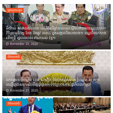
ជ្រុងមួយសង្គម
អីយ៉ាស់ សាងសង់រំលោភ លើដីចំណីផ្លូវសាធារណៈស្ថិតនៅតាមបណ្ដោយមហា
វិថីព្រះមុនីវង្ស កែង និងផ្លូវ ៣៣៤ ក្នុងសង្កាត់បឹងកេងកង១ ខណ្ឌបឹងកេងកង
តើមន្ត្រី រដ្ឋបាលបាត់ទៅណាអស់ វគ្គ១
November 29, 2025
ព័ត៌មានជាតិ
ឯកឧត្តមសន្តិបណ្ឌិត នេត សាវឿន និងឯកឧត្តមអភិសន្តិបណ្ឌិត ស សុខា
អញ្ជើញជាសហអធិបតីផ្សព្វផ្សាយបទបញ្ជារបស់រាជរដ្ឋាភិបាលកម្ពុជា
November 27, 2025
ព័ត៌មានជាតិ