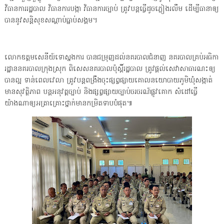
វិធានការរដ្ឋបាល វិធានការបង្កា វិធានការច្បាប់ ត្រូវបន្តធ្វើដូចភ្លៀងរលឹម ដើម្បីធានាឲ្យ
បាននូវសន្តិសុខសណ្តាប់ធ្នាប់សង្គម។
លោកឧត្តមសេនីយ៍ទោស្នងការ បានជម្រុញដល់នគរបាលជំនាញ នគរបាលគ្រប់អធិកា
រដ្ឋាននគរបាលក្រុងស្រុក ពិសេសនគរបាលប៉ុស្តិ៍រដ្ឋបាល ត្រូវផ្តល់សេវាសាធារណះឲ្យ
បានល្អ ទាន់ពេលវេលា ត្រូវបន្តពង្រឹងចុះផ្សព្វផ្សាយគោលនយោបាយភូមិឃុំសង្កាត់
មានសុវត្ថិភាព បន្តអនុវត្តច្បាប់ និងផ្សព្វផ្សាយច្បាប់ចរចរណ៍ផ្លូវគោក សំដៅធ្វើ
យ៉ាងណាឲ្យអត្រាគ្រោះថ្នាក់មានកម្រិតទាបបំផុត៕