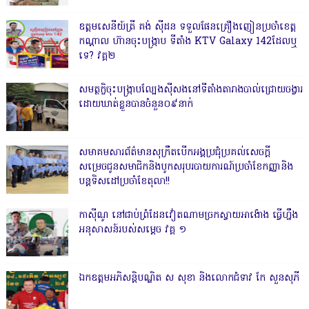
ឧត្តមសេនីយ៍ត្រី គង់ ស៊ីដន ទទួលផែនគ្រឿងញៀនប្រចាំខេត្ត
កណ្តាល ហ៊ានចុះបង្ក្រាប ទីតាំង KTV Galaxy 142ដែលឬ
ទេ? វគ្គ២
សមត្ថកិ្ចចុះបង្ក្រាបល្បែងស៊ីសងនៅទីតាំងតារាងបាល់ជ្រោយចង្វារ
ដោយឃាត់ខ្លួនបានចំនួន០៩នាក់
សមាគមសារព័ត៌មានសុក្រឹតបើកអង្គប្រជុំប្រគល់សេចក្តី
សម្រេចជូនសមាជិកនិងបូកសរុបរបាយការណ៍ប្រចាំខែកញ្ញានិង
បន្តទិសដៅប្រចាំខែតុលា!!
កាសុីណូ នៅជាប់ព្រំដែនវៀតណាមច្រកស្វាយអាង៉ោង ធ្វើហ្នឹង
អនុសាសន៍របស់សម្ដេច វគ្គ ១
ឯកឧត្តមអភិសន្តិបណ្ឌិត ស សុខា និងលោកជំទាវ កែ សួនសុភី