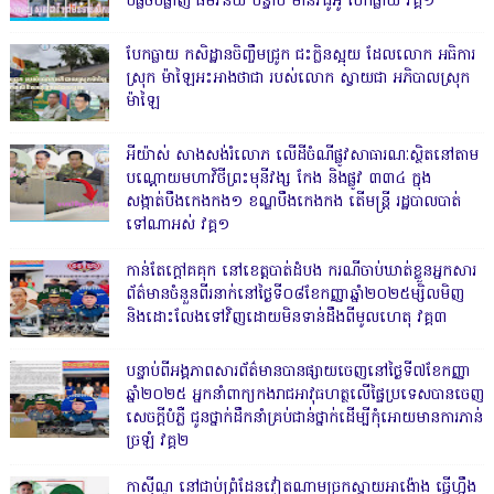
បំផ្លិចបំផ្លាញ ធម៌វិន័យ បន្ទាប់ មានវិដូអូ បែកធ្លាយ វគ្គ១
បែកធ្លាយ កសិដ្ឋានចិញ្ចឹមជ្រូក ជះក្លិនស្អុយ ដែលលោក អធិការ
ស្រុក ម៉ាឡៃអះអាងថាជា របស់លោក ស្វាយជា អភិបាលស្រុក
ម៉ាឡៃ
អីយ៉ាស់ សាងសង់រំលោភ លើដីចំណីផ្លូវសាធារណៈស្ថិតនៅតាម
បណ្ដោយមហាវិថីព្រះមុនីវង្ស កែង និងផ្លូវ ៣៣៤ ក្នុង
សង្កាត់បឹងកេងកង១ ខណ្ឌបឹងកេងកង តើមន្ត្រី រដ្ឋបាលបាត់
ទៅណាអស់ វគ្គ១
កាន់តែក្តៅគគុក នៅខេត្តបាត់ដំបង ករណីចាប់ឃាត់ខ្លួនអ្នកសារ
ព័ត៌មានចំនួនពីរនាក់នៅថ្ងៃទី០៨ខែកញ្ញាឆ្នាំ២០២៥ម្សិលមិញ
និងដោះលែងទៅវិញដោយមិនទាន់ដឹងពីមូលហេតុ វគ្គ៣
បន្ទាប់ពីអង្គភាពសារព័ត៌មានបានផ្សាយចេញនៅថ្ងៃទី៧ខែកញ្ញា
ឆ្នាំ២០២៥ អ្នកនាំពាក្យកងរាជអាវុធហត្ថលើផ្ទៃប្រទេសបានចេញ
សេចក្តីបំភ្លឺ ជូនថ្នាក់ដឹកនាំគ្រប់ជាន់ថ្នាក់ដើម្បីកុំអោយមានការភាន់
ច្រឡំ វគ្គ២
កាសុីណូ នៅជាប់ព្រំដែនវៀតណាមច្រកស្វាយអាង៉ោង ធ្វើហ្នឹង