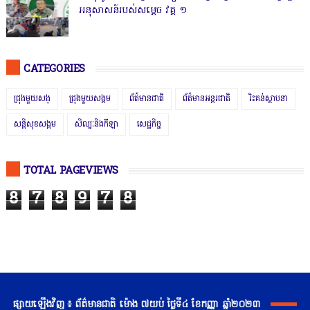
អនុសាសន៍របស់សម្ដេច វគ្គ ១
CATEGORIES
ជ្រុងមួយសង្
ជ្រុងមួយសង្គម
ព័ត៌មានជាតិ
ព័ត៌មានអន្តរជាតិ
រិះគន់ស្ថាបនា
សន្តិសុខសង្គម
សិល្បៈនិងកីឡា
សេដ្ឋកិច្ច
TOTAL PAGEVIEWS
8
7
8
9
7
8
ផ្សាយឡើងវិញ ៖ ព័ត៌មានជាតិ ម៉ោង ៧យប់ ថ្ងៃទី៤ ខែកញ្ញា ឆ្នាំ២០២៣