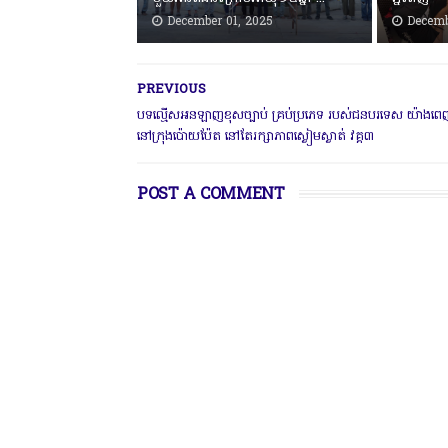
December 01, 2025
Decemb
PREVIOUS
បទល្មើសអនឡាញខុសច្បាប់ គ្រប់ប្រភេទ របស់ជនបរទេស យ៉ាងពេញ
នៅក្រុងប៉ោយប៉ែត នៅតែរក្សាភាពស្ងៀមស្ងាត់ វគ្គ៣
POST A COMMENT