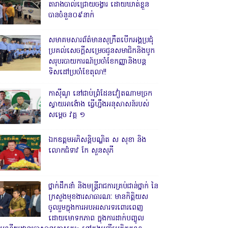
តារាងបាល់ជ្រោយចង្វារ ដោយឃាត់ខ្លួន
បានចំនួន០៩នាក់
សមាគមសារព័ត៌មានសុក្រឹតបើកអង្គប្រជុំ
ប្រគល់សេចក្តីសម្រេចជូនសមាជិកនិងបូក
សរុបរបាយការណ៍ប្រចាំខែកញ្ញានិងបន្ត
ទិសដៅប្រចាំខែតុលា!!
កាសុីណូ នៅជាប់ព្រំដែនវៀតណាមច្រក
ស្វាយអាង៉ោង ធ្វើហ្នឹងអនុសាសន៍របស់
សម្ដេច វគ្គ ១
ឯកឧត្តមអភិសន្តិបណ្ឌិត ស សុខា និង
លោកជំទាវ កែ សួនសុភី
ថ្នាក់ដឹកនាំ និងមន្ត្រីរាជការគ្រប់ជាន់ថ្នាក់ នៃ
ក្រសួងមុខងារសាធារណៈ មានកិត្តិយស
ចូលរួមក្នុងការអបអរសារទរពោរពេញ
ដោយមោទកភាព ក្នុងការដាក់បញ្ចូល