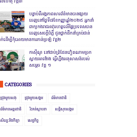
ូលហេតុ វគ្គ៣
បន្ទាប់ពីអង្គភាពសារព័ត៌មានបានផ្សាយ
ចេញនៅថ្ងៃទី៧ខែកញ្ញាឆ្នាំ២០២៥ អ្នកនាំ
ពាក្យកងរាជអាវុធហត្ថលើផ្ទៃប្រទេសបាន
ចេញសេចក្តីបំភ្លឺ ជូនថ្នាក់ដឹកនាំគ្រប់ជាន់
្នាក់ដើម្បីកុំអោយមានការភាន់ច្រឡំ វគ្គ២
កាសុីណូ នៅជាប់ព្រំដែនវៀតណាមច្រក
ស្វាយអាង៉ោង ធ្វើហ្នឹងអនុសាសន៍របស់
សម្ដេច វគ្គ ១
CATEGORIES
ជ្រុងមួយសង្
ជ្រុងមួយសង្គម
ព័ត៌មានជាតិ
ព័ត៌មានអន្តរជាតិ
រិះគន់ស្ថាបនា
សន្តិសុខសង្គម
សិល្បៈនិងកីឡា
សេដ្ឋកិច្ច