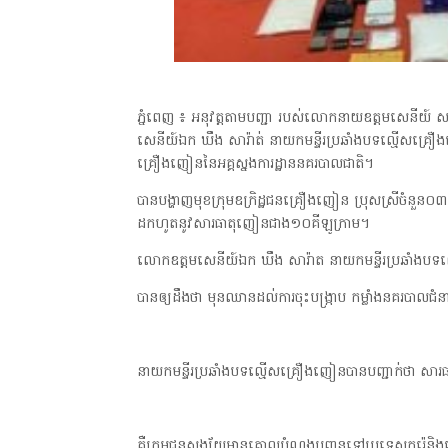
ភ្នំពេញ ៖ អនុវត្តតាមបញ្ជា របស់លោកនាយឧត្ដមសេនីយ៍ ស 
សេនីយ៍ឯក ឃឹង សារ៉ាត់ នាយកមន្ទីរប្រឆាំងបទល្មើសគ្រឿ
គ្រឿងញៀននៃអគ្គស្នងការដ្ឋាននគរបាលជាតិ។
បានបង្ហាញមុខក្រុមឧក្រិដ្ឋជនគ្រឿងញៀន ប្រុសស្រីចំនួន
ដកហូតនូវសារធាតុញៀនជាង១០គីឡូក្រាម។
លោកឧត្តមសេនីយ៍ឯក ឃឹង សារ៉ាត នាយកមន្ទីរប្រឆាំងប
បានឲ្យដឹងថា មុនឈានដល់ការចុះបង្ក្រាប កម្លាំងនគរបាលជំន
នាយកមន្ទីរប្រឆាំងបទល្មើសគ្រឿងញៀនបានបញ្ជាក់ថា សា
គឺក្រុមជនសង្ស័យមានគោលបំណងបញ្ជូនទៅប្រទេសកូរ៉េនិងធ្វើច