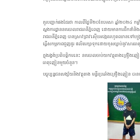
គួរបញ្ជាក់ផងដែរថា កាលពីថ្ងៃទី២០ខែមេសា ឆ្នាំ២០២៤ កម
ស្នងការដ្ឋាននគរបាលរាជធានីភ្នំពេញ ដោយមានការដឹកនាំនិ
រាជធានីភ្នំពេញ បានស្រាវជ្រាវស៊ើបអង្កេតរហូតឈានទៅបង្
ធ្វើសកម្មភាពជួញដូរ ផលិតរក្សាទុកដោយខុសច្បាប់នូវសារ
ក្នុងរង្វង់ប្រតិបត្តិការនេះ នគរបាលចាប់យកវត្ថុតាងគ្រឿងញ
ធាតុញៀនមួយចំនួន។
បច្ចុប្បន្នជនសង្ស័យនិងវត្ថុតាង មន្ទីរប្រឆាំងគ្រឿងញៀន