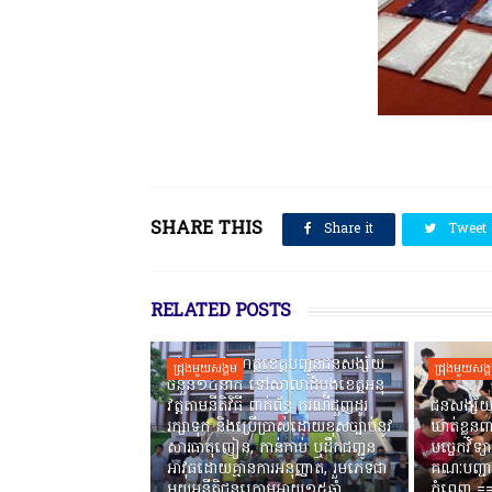
SHARE THIS
Share it
Tweet
RELATED POSTS
កងរាជឣាវុធហត្ថខេត្តបញ្ជូនជនសង្ស័យ
ជ្រុងមួយសង្គម
ជ្រុងមួយសង្
ចំនួន១៤នាក់ ទៅសាលាដំបូងខេត្តឣនុ
វត្តតាមនីតិវិធី ពាក់ព័ន្ធ ករណីជួញដូរ
ជនសង្ស័យ
រក្សាទុក និងប្រើប្រាស់ដោយខុសច្បាប់នូវ
ឃាត់ខ្លួនព
សារធាតុញៀន, កាន់កាប់ ឬដឹកជញ្ជូន
បច្ចេកវិទ្យ
អាវុធដោយគ្មានការអនុញ្ញាត, រួមភេទជា
គណៈបញ្ជា
មួយអនីតិជនក្រោមអាយុ១៥ឆ្នាំ ...
ភ្នំពេញ ‎