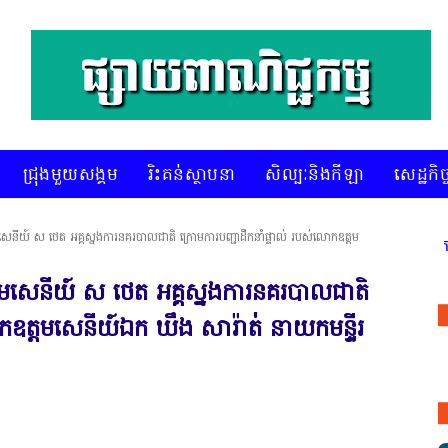
ជ្រុងមួយសង្គម
រិះគន់ស្ថាបនា
សិល្បៈនិងកីឡា
សេដ្ឋកិច្
េនីយ៍ ស ថេត អគ្គស្នងការនគរបាលជាតិ ក្រោមការបញ្ជាដឹកនាំផ្ទាល់ របស់លោកឧត្ដម
នឡាញ ជាព័ត៌មានពិត រហ័ស អព្យាក្រឹត និងរៀបចំ ជ្រើសរើស ក្រុមការងារ នៅ
ដមសេនីយ៍ ស ថេត អគ្គស្នងការនគរបាលជាតិ
ោកឧត្ដមសេនីយ៍ឯក ឃឹង សារ៉ាត់ នាយកមន្ទីរ