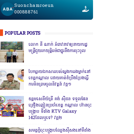
Suonchamroeun
000888761
POPULAR POSTS
លោក នី ណាក់ អំពាវនាវឲ្យនាយករដ្ឋ
មន្ត្រីជួយរកយុត្តិធម៌ជាថ្នូរនឹងការចុះចូល
បែកធ្លាយឯកសាររបស់ស្នងការរងម្នាក់នៅ
ខេត្តកណ្ដាល ដោយគាត់ខំប្រឹងប្រែងធ្វើ
ការមិនព្រមចូលនិវត្តន៍ វគ្គ១
ឧត្តមសេនីយ៍ត្រី គង់ ស៊ីដន ទទួលផែន
គ្រឿងញៀនប្រចាំខេត្ត កណ្តាល ហ៊ានចុះ
បង្ក្រាប ទីតាំង KTV Galaxy
142ដែលឬទេ? វគ្គ២
សមត្ថកិ្ចចុះបង្ក្រាបល្បែងស៊ីសងនៅទីតាំង