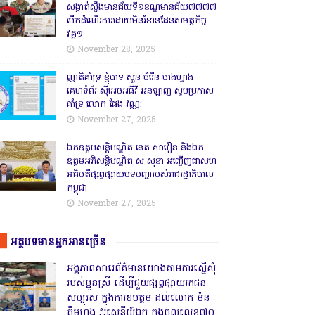
សង្កាត់សឹ្ចងមានជ័យទី១ខណ្ឌមានជ័យ៧៧៧៧
បើកដំណើរការដោយមិនរំខានដែនសមត្ថកិច្ច
វគ្គ១
November 28, 2025
ញាតិគាំទ្រ ខ្ញុំបាទ សួន ចំរើន ចាងហ្វាង
គេហទំព័រ ស៊ីអេចអធីវី អនឡាញ សូមប្រកាស
គាំទ្រ លោក ផែង វណ្ណ:
November 27, 2025
ឯកឧត្តមសន្តិបណ្ឌិត នេត សាវឿន និងឯក
ឧត្តមអភិសន្តិបណ្ឌិត ស សុខា អញ្ជើញជាសហ
អធិបតីផ្សព្វផ្សាយបទបញ្ជារបស់រាជរដ្ឋាភិបាល
កម្ពុជា
November 27, 2025
អត្ថបទមានអ្នកអានច្រើន
អង្គភាពសារេព័ត៌មានយោងតាមការស្នើសុំ
របស់ប្អូនស្រី ដើម្បីជួយផ្សព្វផ្សាយរកជន
សប្បុរស ក្នុងការឧបត្ថម ដល់លោក ម៉ន
គឹមហុង វរសេនីយ៍ឯក កងពលលេខ៧០