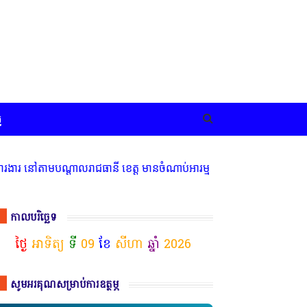
ច
តាមបណ្តាលរាជធានី ខេត្ត មានចំណាប់អារម្មណ៍ សូមទំនាក់ទំនងតាមរយៈតេឡេក្
កាលបរិច្ឆេទ
ថ្ងៃ
អាទិត្យ
ទី
09
ខែ
សីហា
ឆ្នាំ
2026
សូមអរគុណសម្រាប់ការឧត្ថម្ភ