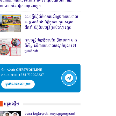
រមណីយដ្ឋានប្រាសាទកោះកេរ» ទៅក្នុងបញ្ជីបេតិកភណ្ឌ
ិភពលោកនៃអង្គការយូណេស្កូ។
សេចក្តីបំភ្លឺព័ត៌មានរបស់ស្នងការនគរបាល
ខេត្តបាត់ដំបង បំភ្លឺភូតភរ កុហសថ្នាក់
ដឹកនាំ បំភ្លឺបែបបន្ត្រីគ្រាប់ល្ពៅ វគ្គ៥
ក្រុមមន្ត្រីនាំគ្នាផ្ដិតមេដៃ ប្ដឹងលោក ហុង
ពិសិដ្ឋ អធិការនគរបាលខណ្ឌកំបូល ទៅ
ថ្នាក់ដឹកនាំ
ទំនាក់ទំនង​​
CHRTVONLINE
តាមរយៈលេខ +855 719022227
ចុចតំណតេលេក្រាម
អត្ថបទថ្មីៗ
ទីតាំង ល្បែងស៊ីសងអនឡាញខុសច្បាប់នៅ