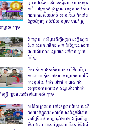
ព្រះចៅអធិការ ដ៏មានឥទ្ធិពល លោកសុត
ដាវី នៅស្រុកកំពុងត្រាច ខេត្តកំពត ដែល
ជាអ្នកកាន់សិលល្អាប់ សាប់រអិល កំពុងតែ
បំផ្លិចបំផ្លាញ ធម៌វិន័យ បន្ទាប់ មានវិដូអូ
ែកធ្លាយ វគ្គ១
បែកធ្លាយ កសិដ្ឋានចិញ្ចឹមជ្រូក ជះក្លិនស្អុយ
ដែលលោក អធិការស្រុក ម៉ាឡៃអះអាងថា
ជា របស់លោក ស្វាយជា អភិបាលស្រុក
ម៉ាឡៃ
អីយ៉ាស់ សាងសង់រំលោភ លើដីចំណីផ្លូវ
សាធារណៈស្ថិតនៅតាមបណ្ដោយមហាវិថី
ព្រះមុនីវង្ស កែង និងផ្លូវ ៣៣៤ ក្នុង
សង្កាត់បឹងកេងកង១ ខណ្ឌបឹងកេងកង
ើមន្ត្រី រដ្ឋបាលបាត់ទៅណាអស់ វគ្គ១
កាន់តែក្តៅគគុក នៅខេត្តបាត់ដំបង ករណី
ចាប់ឃាត់ខ្លួនអ្នកសារព័ត៌មានចំនួនពីរនាក់
នៅថ្ងៃទី០៨ខែកញ្ញាឆ្នាំ២០២៥ម្សិលមិញ
និងដោះលែងទៅវិញដោយមិនទាន់ដឹងពី