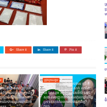
ត
ប
ម
Share it
Share it
Pin it
ច
គម
ជ្រុងមួយសង្គម
បង្វែររឿងធ្វើលិខិតថ្កោលទោស ចុះ
ជនចំនួន២៨នាក់ត្រូវបាន
លោក ឧត្តមសេនីយ៍ត្រី សាក់ សារាំង
ាក់ព័ន្ធការឆបោកតាមប្រព័ន្ធ
តើ ឯកឧត្តម នាយឧត្តមសេនីយ៍ សៅ
ាក្នុងប្រតិបត្តិការដឹកនាំដោយ
សុខា មេបញ្ជាការកងរាជអាវុធហត្ថលើផ្ទៃ
ភ
ការឯកភាពរដ្ឋបាលរាជធានី
ប្រទេសចាត់វិធានការយ៉ាងណាវិញ?
=====
វគ្គ១