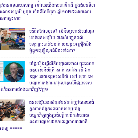
្រូវបានទទួលបេសកម្ម ទៅឈរជើងការពារទឹកដី ក្នុងតំបន់ទី៣
្រាសាទតាក្របី ថ្មដូន តាំងពីខែមិថុនា ឆ្នាំ២០២៥ដោយសារ
ានការខ្វះខាត
តើពិតដែលឬទេ? ប៉េអឹមស្រុកសំពៅលូន
ឃាត់ជនសង្ស័យ ៧នាក់បញ្ជូនដល់
ខេត្ត,ជ្រុះបាត់២នាក់ រថយន្ត១គ្រឿងនិង
ម៉ូតូ១គ្រឿង,អត់ដឹងទៅណា?
បង្វែររឿងធ្វើលិខិតថ្កោលទោស ចុះលោក
ឧត្តមសេនីយ៍ត្រី សាក់ សារាំង តើ ឯក
ឧត្តម នាយឧត្តមសេនីយ៍ សៅ សុខា មេ
បញ្ជាការកងរាជអាវុធហត្ថលើផ្ទៃប្រទេស
ាត់វិធានការយ៉ាងណាវិញ?វគ្គ១
ជនសង្ស័យជនចំនួន២៨នាក់ត្រូវបានឃាត់
ខ្លួនពាក់ព័ន្ធការឆបោកតាមប្រព័ន្ធ
បច្ចេកវិទ្យាក្នុងប្រតិបត្តិការដឹកនាំដោយ
គណៈបញ្ជាការឯកភាពរដ្ឋបាលរាជធានី
្នំពេញ ‎=====