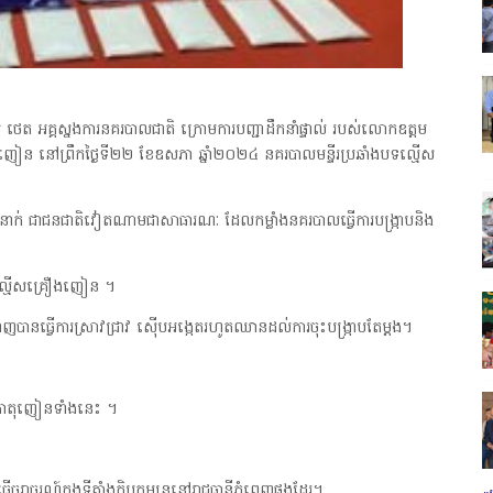
ថេត អគ្គស្នងការនគរបាលជាតិ ក្រោមការបញ្ជាដឹកនាំផ្ទាល់ របស់លោកឧត្ដម
ងញៀន នៅព្រឹកថ្ងៃទី២២ ខែឧសភា ឆ្នាំ២០២៤ នគរបាលមន្ទីរប្រឆាំងបទល្មើស
០៣នាក់ ជាជនជាតិវៀតណាមជាសាធារណៈ ដែលកម្លាំងនគរបាលធ្វើការបង្ក្រាបនិង
ទល្មើសគ្រឿងញៀន ។
ាញបានធ្វើការស្រាវជ្រាវ ស៉ើបអង្កេតរហូតឈានដល់ការចុះបង្ក្រាបតែម្ដង។
រធាតុញៀនទាំងនេះ ។
រាចរណ៍ក្នុងទីតាំងក្លិបកម្សន្តនៅរាជធានីភ្នំពេញផងដែរ។