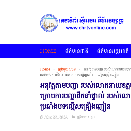
HOME
ព័ត៌មានជាតិ
ព័ត៌មានអន្តរជាតិ
Home
>
ជ្រុងមួយសង្គម
>
អនុវត្តតាមបញ្ជា របស់លោកនាយឧត្ដមស
* គេហទំព័រ ស៊ីអេចអធីវីអ
សេនីយ៍ឯក ឃឹង សារ៉ាត់ នាយកមន្ទីរប្រឆាំងបទល្មើសគ្រឿងញៀន
អនុវត្តតាមបញ្ជា របស់លោកនាយឧត្
ក្រោមការបញ្ជាដឹកនាំផ្ទាល់ របស់ល
ប្រឆាំងបទល្មើសគ្រឿងញៀន
May 22, 2024
ជ្រុងមួយសង្គម