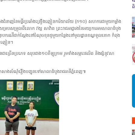
«
ព
្លាំងជំនាញនៃមន្ទីរប្រឆាំងគ្រឿងញៀនការិយាល័យ (ក១០) សហការជាមួយកម្លាំង
ងសម្របសម្រួលពីលោក វង្ស សាវ៉ាត ព្រះរាជអាជ្ញារងនៃអយ្យការអមសាលាដំបូង
ក្រាបករណីជាក់ស្តែងនៅចំណុចខុនដូមួយកន្លែងនៅមូលដ្ឋានខណ្ឌទួលគោក កំពុង
ធាតុញៀន។
ៀនជាច្រើនប្រភេទ សរុបជាង១០គីឡូក្រាម រួមទាំងសម្ភារៈផលិត និងផ្សំនូវសា
 បានកសាងសំណុំរឿងបញ្ជូនទៅសាលាដំបូងរាជធានីភ្នំពេញ៕