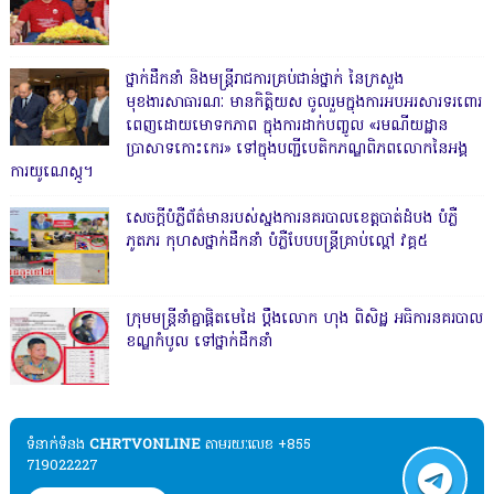
ថ្នាក់ដឹកនាំ និងមន្ត្រីរាជការគ្រប់ជាន់ថ្នាក់ នៃក្រសួង
មុខងារសាធារណៈ មានកិត្តិយស ចូលរួមក្នុងការអបអរសារទរពោរ
ពេញដោយមោទកភាព ក្នុងការដាក់បញ្ចូល «រមណីយដ្ឋាន
ប្រាសាទកោះកេរ» ទៅក្នុងបញ្ជីបេតិកភណ្ឌពិភពលោកនៃអង្គ
ការយូណេស្កូ។
សេចក្តីបំភ្លឺព័ត៌មានរបស់ស្នងការនគរបាលខេត្តបាត់ដំបង បំភ្លឺ
ភូតភរ កុហសថ្នាក់ដឹកនាំ បំភ្លឺបែបបន្ត្រីគ្រាប់ល្ពៅ វគ្គ៥
ក្រុមមន្ត្រីនាំគ្នាផ្ដិតមេដៃ ប្ដឹងលោក ហុង ពិសិដ្ឋ អធិការនគរបាល
ខណ្ឌកំបូល ទៅថ្នាក់ដឹកនាំ
ទំនាក់ទំនង​​
CHRTVONLINE
តាមរយៈលេខ +855
719022227