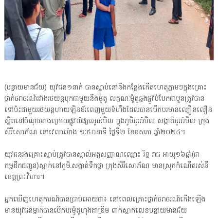
(បន្ទាយមានជ័យ) យុវជន១នាក់ បានស្លាប់នៅនឹងកន្លែងកើតហេតុភ្លាមៗក្នុងគ្រោះ
ថ្នាក់ចរាចរណ៍រវាងរថយន្តបុកជាមួយនឹងម៉ូតូ លក្ខណៈម៉ូតូឆ្លងផ្លូវបំបែកជាបួនត្រូវបាន
ទៅប៉ះជាមួយរថយន្តហាយឡិនឌ័រពេញមួយទំហឹងដែលបានបើកបរមានល្បឿនលឿន
ស្ថិតនៅចំណុចខាងក្រោយផ្លូវលំផ្សារអូរអំបិល ក្នុងភូមិអូរអំបិល សង្កាត់អូរអំបិល ក្រុង
សិរីសោភ័ណ នៅវេលាម៉ោង ១ៈ៥០នាទី ថ្ងៃទី២ ខែឧសភា ឆ្នាំ២០២៤។
យុវជនរងគ្រោះស្លាប់ត្រូវបានស្គាល់អត្តសញ្ញាណឈ្មោះ រិទ្ធ រាជ អាយុ១៦ឆ្នាំ(ជា
កម្មដឹកជញ្ជូន)ស្នាក់នៅភូមិ.សង្កាត់ទឹកថ្លា ក្រុងសិរីសោភ័ណ មានស្រុកកំណើតរស់នី
ខេត្តព្រះវិហារ។
អ្នកឃើញហេតុការណ៍បានប្រាប់អោយថា៖ នៅពេលគ្រោះថ្នាក់ចរាចរណ៍កើងឡើង
មានយុវជនម្នាក់បានបើកបរម៉ូតូហុងដាឌ្រីម ពាក់ស្លាកលេខបន្ទាយមានជ័យ