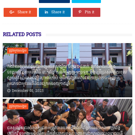
Share it
Share it
Pin it
RELATED POSTS
ជ្រុងមួយសង្គម
កងរាជឣាវុធហត្ថខេត្តបញ្ជូនជនសង្ស័យ ចំនួន១៤នាក់ ទៅសាលាដំបូង
ខេត្តឣនុវត្តតាមនីតិវិធី ពាក់ព័ន្ធ ករណីជួញដូរ រក្សាទុក និងប្រើប្រាស់ដោយខុស
ច្បាប់នូវសារធាតុញៀន, កាន់កាប់ ឬដឹកជញ្ជូនអាវុធដោយគ្មានការអនុញ្ញាត,
រួមភេទជាមួយអនីតិជនក្រោមអាយុ១៥ឆ្នាំ ...
December 01, 2025
ជ្រុងមួយសង្គម
ជនសង្ស័យជនចំនួន២៨នាក់ត្រូវបានឃាត់ខ្លួនពាក់ព័ន្ធការឆបោកតាមប្រព័ន្ធ
បច្ចេកវិទ្យាក្នុងប្រតិបត្តិការដឹកនាំដោយគណៈបញ្ជាការឯកភាពរដ្ឋបាលរាជធានី