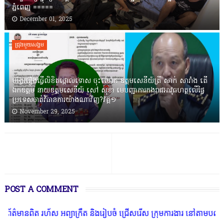
ភ្នំពេញ ‎=====
December 01, 2025
ជ្រុងមួយសង្គម
បង្វែររឿងធ្វើលិខិតថ្កោលទោស ចុះលោក ឧត្តមសេនីយ៍ត្រី សាក់ សារាំង តើ
ឯកឧត្តម នាយឧត្តមសេនីយ៍ សៅ សុខា មេបញ្ជាការកងរាជអាវុធហត្ថលើផ្ទៃ
ប្រទេសចាត់វិធានការយ៉ាងណាវិញ?វគ្គ១
November 29, 2025
POST A COMMENT
រហ័ស អព្យាក្រឹត និងរៀបចំ ជ្រើសរើស ក្រុមការងារ នៅតាមបណ្តាលរាជធានី ខ