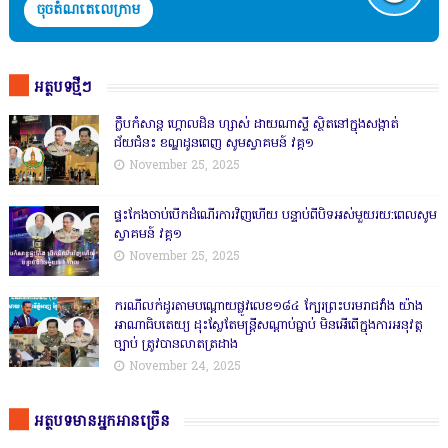
ចុចតំណតេលេក្រាម
អត្ថបទថ្មីៗ
ក្លឹបកំសាន្ត ហ្គោលដិន ហ្សាស់ ដាយណាស្ទី ស្ថិតនៅក្នុងសង្កាត់
ជ័យជំនះ ខណ្ឌដូនពេញ សូមស្វាគមន៍ វគ្គ១
November 25, 2025
ផ្ទះកែងចាប់បើកដំណើរការវិញហើយ បន្ទាប់ពីបិទអស់មួយរយ:ពេលសូម
ស្វាគមន៍ វគ្គ១
November 25, 2025
ករណីលក់ដូរតាមបណ្តោយផ្លូវលេខ១៨៤ ក្បែរព្រះបរមរាជវាំង យ៉ាង
អាណាធិបតេយ្យ ដុះស្លែតែមន្ត្រីសណ្តាប់ធ្នាប់ មិនអើពើក្នុងការអនុវត្ត
ច្បាប់ ត្រូវបានលាតត្រដាង
November 24, 2025
អត្ថបទមានអ្នកអានច្រើន