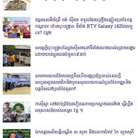
ឧត្តមសេនីយ៍ត្រី គង់ ស៊ីដន ទទួលផែនគ្រឿងញៀនប្រចាំខេត្ត
កណ្តាល ហ៊ានចុះបង្ក្រាប ទីតាំង KTV Galaxy 142ដែលឬ
ទេ? វគ្គ២
សមត្ថកិ្ចចុះបង្ក្រាបល្បែងស៊ីសងនៅទីតាំងតារាងបាល់ជ្រោយចង្វារ
ដោយឃាត់ខ្លួនបានចំនួន០៩នាក់
សមាគមសារព័ត៌មានសុក្រឹតបើកអង្គប្រជុំប្រគល់សេចក្តី
សម្រេចជូនសមាជិកនិងបូកសរុបរបាយការណ៍ប្រចាំខែកញ្ញានិង
បន្តទិសដៅប្រចាំខែតុលា!!
កាសុីណូ នៅជាប់ព្រំដែនវៀតណាមច្រកស្វាយអាង៉ោង ធ្វើហ្នឹង
អនុសាសន៍របស់សម្ដេច វគ្គ ១
ឯកឧត្តមអភិសន្តិបណ្ឌិត ស សុខា និងលោកជំទាវ កែ សួនសុភី