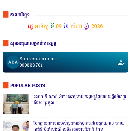
កាលបរិច្ឆេទ
ថ្ងៃ
អាទិត្យ
ទី
09
ខែ
សីហា
ឆ្នាំ
2026
សូមអរគុណសម្រាប់ការឧត្ថម្ភ
Suonchamroeun
000888761
POPULAR POSTS
លោក នី ណាក់ អំពាវនាវឲ្យនាយករដ្ឋមន្ត្រីជួយរកយុត្តិធម៌ជាថ្នូរ
នឹងការចុះចូល
បែកធ្លាយឯកសាររបស់ស្នងការរងម្នាក់នៅខេត្តកណ្ដាល ដោយ
គាត់ខំប្រឹងប្រែងធ្វើការមិនព្រមចូលនិវត្តន៍ វគ្គ១