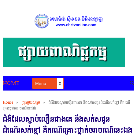
HOME
Home
>
ជ្រុងមួយសង្គម
>
ជំងឺដែលស្លាប់លឿនជាងគេ នឹងសក់សជូនដំណើរសក់ខ្មៅ គឺករណី
គ្រោះថ្នាក់ចរាចរណ៍នេះឯង
ជំងឺដែលស្លាប់លឿនជាងគេ នឹងសក់សជូន
ដំណើរសក់ខ្មៅ គឺករណីគ្រោះថ្នាក់ចរាចរណ៍នេះឯង