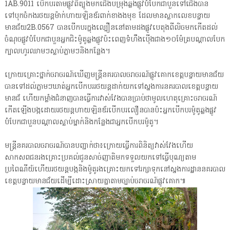
1AB.9011 បើកបរតាមផ្លូវពីត្បូងមកជើងបម្រុងឆ្លងផ្លូវបំបែកជាបួនទៅជើងបាន
ទៅបុកចំកងរថយន្តម៉ាក់ហាយឡិនឌ័រពាក់ខាងងមុខ ដែលមានស្លាកលេខបន្ទាយ
មានជ័យ2B.0567 បានបើកបរក្នុងល្បឿននៅតាមដងផ្លូវបេតុងពីលិចមកកើតដល់
ចំណុចផ្លូវបំបែកជាបួនអ្នកជិះម៉ូតូឆ្លងផ្លូវប៉ះពេញទំហឹងប៉ើងជាង១០ម៉ែត្របណ្តាលបែក
ក្បាលហូរឈាមៗស្លាប់ភ្លាមៗនិងកន្លែង។
ក្រោយគ្រោះថ្នាក់ចរាចរណ៍ឃើញមន្ត្រីនគរបាលចរាចរណ៍ផ្លូវគោកខេត្តបន្ទាយមានជ័យ
បានទៅដល់ភ្លាមៗឃាត់អ្នកបើកបររថយន្តដាក់យកទៅស្នងការនគរបាលខេត្តបន្ទាយ
មានជ័ ហើយកម្លាំងជំនាញបានធ្វើការវាស់វែងបានប្រាប់ថាមូលហេតុគ្រោះចរាចរណ៍
កើតឡើងបង្កដោយរថយន្តហាយឡិនឌ័របើកបរលឿនបានប៉ះអ្នកបើកបរម៉ូតូឆ្លងផ្លូវ
បំបែកជាបួនបណ្តាលស្លាប់ម្នាក់និងកន្លែងជាអ្នកបើកបរម៉ូតូ។
មន្ត្រីនគរបាលចរាចរណ៍បានបញ្ជាក់ថា៖ក្រោយធ្វើការពិនិត្យវាស់វែងហើយ
សាកសពជនរងគ្រោះប្រគល់ជូនសាច់ញាតិមកទទួលយកទៅធ្វើបុណ្យតាម
ប្រពៃណីយ៍ហើយរថយន្តបង្កនិងម៉ូតូរងគ្រោះយកទៅរក្សាទុកនៅស្នងការដ្ឋាននគរបាល
ខេត្តបន្ទាយមានជ័យដើម្បីដោះស្រាយគ្នាតាមច្បាប់ចរាចរណ៍ផ្លូវគោក៕