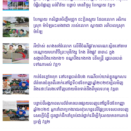
បំផ្លិចបំផ្លាញ ធម៌វិន័យ បន្ទាប់ មានវិដូអូ បែកធ្លាយ វគ្គ១
បែកធ្លាយ កសិដ្ឋានចិញ្ចឹមជ្រូក ជះក្លិនស្អុយ ដែលលោក អធិការ
ស្រុក ម៉ាឡៃអះអាងថាជា របស់លោក ស្វាយជា អភិបាលស្រុក
ម៉ាឡៃ
អីយ៉ាស់ សាងសង់រំលោភ លើដីចំណីផ្លូវសាធារណៈស្ថិតនៅតាម
បណ្ដោយមហាវិថីព្រះមុនីវង្ស កែង និងផ្លូវ ៣៣៤ ក្នុង
សង្កាត់បឹងកេងកង១ ខណ្ឌបឹងកេងកង តើមន្ត្រី រដ្ឋបាលបាត់
ទៅណាអស់ វគ្គ១
កាន់តែក្តៅគគុក នៅខេត្តបាត់ដំបង ករណីចាប់ឃាត់ខ្លួនអ្នកសារ
ព័ត៌មានចំនួនពីរនាក់នៅថ្ងៃទី០៨ខែកញ្ញាឆ្នាំ២០២៥ម្សិលមិញ
និងដោះលែងទៅវិញដោយមិនទាន់ដឹងពីមូលហេតុ វគ្គ៣
បន្ទាប់ពីអង្គភាពសារព័ត៌មានបានផ្សាយចេញនៅថ្ងៃទី៧ខែកញ្ញា
ឆ្នាំ២០២៥ អ្នកនាំពាក្យកងរាជអាវុធហត្ថលើផ្ទៃប្រទេសបានចេញ
សេចក្តីបំភ្លឺ ជូនថ្នាក់ដឹកនាំគ្រប់ជាន់ថ្នាក់ដើម្បីកុំអោយមានការភាន់
ច្រឡំ វគ្គ២