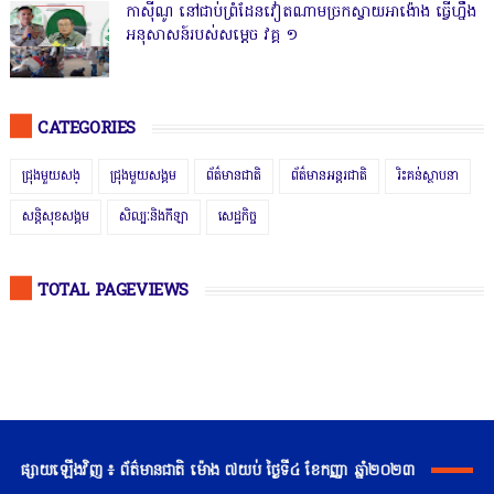
កាសុីណូ នៅជាប់ព្រំដែនវៀតណាមច្រកស្វាយអាង៉ោង ធ្វើហ្នឹង
អនុសាសន៍របស់សម្ដេច វគ្គ ១
CATEGORIES
ជ្រុងមួយសង្
ជ្រុងមួយសង្គម
ព័ត៌មានជាតិ
ព័ត៌មានអន្តរជាតិ
រិះគន់ស្ថាបនា
សន្តិសុខសង្គម
សិល្បៈនិងកីឡា
សេដ្ឋកិច្ច
TOTAL PAGEVIEWS
ផ្សាយឡើងវិញ ៖ ព័ត៌មានជាតិ ម៉ោង ៧យប់ ថ្ងៃទី៤ ខែកញ្ញា ឆ្នាំ២០២៣