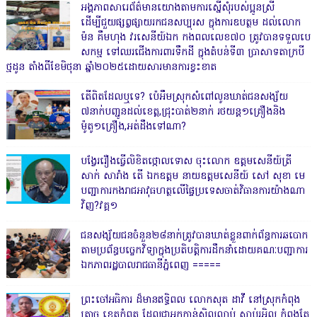
អង្គភាពសារេព័ត៌មានយោងតាមការស្នើសុំរបស់ប្អូនស្រី
ដើម្បីជួយផ្សព្វផ្សាយរកជនសប្បុរស ក្នុងការឧបត្ថម ដល់លោក
ម៉ន គឹមហុង វរសេនីយ៍ឯក កងពលលេខ៧០ ត្រូវបានទទួលបេ
សកម្ម ទៅឈរជើងការពារទឹកដី ក្នុងតំបន់ទី៣ ប្រាសាទតាក្របី
ថ្មដូន តាំងពីខែមិថុនា ឆ្នាំ២០២៥ដោយសារមានការខ្វះខាត
តើពិតដែលឬទេ? ប៉េអឹមស្រុកសំពៅលូនឃាត់ជនសង្ស័យ
៧នាក់បញ្ជូនដល់ខេត្ត,ជ្រុះបាត់២នាក់ រថយន្ត១គ្រឿងនិង
ម៉ូតូ១គ្រឿង,អត់ដឹងទៅណា?
បង្វែររឿងធ្វើលិខិតថ្កោលទោស ចុះលោក ឧត្តមសេនីយ៍ត្រី
សាក់ សារាំង តើ ឯកឧត្តម នាយឧត្តមសេនីយ៍ សៅ សុខា មេ
បញ្ជាការកងរាជអាវុធហត្ថលើផ្ទៃប្រទេសចាត់វិធានការយ៉ាងណា
វិញ?វគ្គ១
ជនសង្ស័យជនចំនួន២៨នាក់ត្រូវបានឃាត់ខ្លួនពាក់ព័ន្ធការឆបោក
តាមប្រព័ន្ធបច្ចេកវិទ្យាក្នុងប្រតិបត្តិការដឹកនាំដោយគណៈបញ្ជាការ
ឯកភាពរដ្ឋបាលរាជធានីភ្នំពេញ ‎=====
ព្រះចៅអធិការ ដ៏មានឥទ្ធិពល លោកសុត ដាវី នៅស្រុកកំពុង
ត្រាច ខេត្តកំពត ដែលជាអ្នកកាន់សិលល្អាប់ សាប់រអិល កំពុងតែ