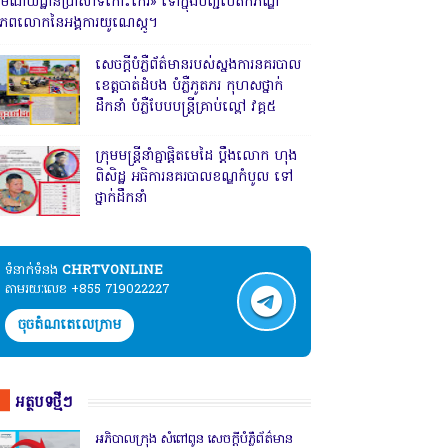
រមណីយដ្ឋានប្រាសាទកោះកេរ» ទៅក្នុងបញ្ជីបេតិកភណ្ឌ
ិភពលោកនៃអង្គការយូណេស្កូ។
សេចក្តីបំភ្លឺព័ត៌មានរបស់ស្នងការនគរបាល
ខេត្តបាត់ដំបង បំភ្លឺភូតភរ កុហសថ្នាក់
ដឹកនាំ បំភ្លឺបែបបន្ត្រីគ្រាប់ល្ពៅ វគ្គ៥
ក្រុមមន្ត្រីនាំគ្នាផ្ដិតមេដៃ ប្ដឹងលោក ហុង
ពិសិដ្ឋ អធិការនគរបាលខណ្ឌកំបូល ទៅ
ថ្នាក់ដឹកនាំ
ទំនាក់ទំនង​​
CHRTVONLINE
តាមរយៈលេខ +855 719022227
ចុចតំណតេលេក្រាម
អត្ថបទថ្មីៗ
អភិបាលក្រុង សំពៅពូន សេចក្តីបំភ្លឺព័ត៌មាន