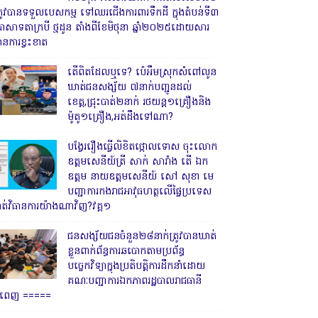
្រូវបានទទួលបេសកម្ម ទៅឈរជើងការពារទឹកដី ក្នុងតំបន់ទី៣
្រាសាទតាក្របី ថ្មដូន តាំងពីខែមិថុនា ឆ្នាំ២០២៥ដោយសារ
ានការខ្វះខាត
តើពិតដែលឬទេ? ប៉េអឹមស្រុកសំពៅលូន
ឃាត់ជនសង្ស័យ ៧នាក់បញ្ជូនដល់
ខេត្ត,ជ្រុះបាត់២នាក់ រថយន្ត១គ្រឿងនិង
ម៉ូតូ១គ្រឿង,អត់ដឹងទៅណា?
បង្វែររឿងធ្វើលិខិតថ្កោលទោស ចុះលោក
ឧត្តមសេនីយ៍ត្រី សាក់ សារាំង តើ ឯក
ឧត្តម នាយឧត្តមសេនីយ៍ សៅ សុខា មេ
បញ្ជាការកងរាជអាវុធហត្ថលើផ្ទៃប្រទេស
ាត់វិធានការយ៉ាងណាវិញ?វគ្គ១
ជនសង្ស័យជនចំនួន២៨នាក់ត្រូវបានឃាត់
ខ្លួនពាក់ព័ន្ធការឆបោកតាមប្រព័ន្ធ
បច្ចេកវិទ្យាក្នុងប្រតិបត្តិការដឹកនាំដោយ
គណៈបញ្ជាការឯកភាពរដ្ឋបាលរាជធានី
្នំពេញ ‎=====