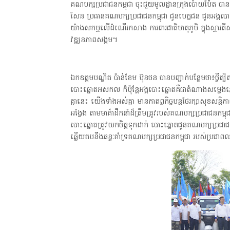
គណបក្សប្រជាជនកម្ពុជា ចុះជួយមូលដ្ឋានក្រុងប៉ោយប៉ែត បានន
សែន ប្រធានគណបក្សប្រជាជនកម្ពុជា ជូនបេក្ខជន ជូនអង្គប
យ៉ាងសកម្មលេីដំណេីរកសាង ការពារជាតិមាតុភូមិ ក្នុងស្មារតីសា
វឌ្ឍនភាពសង្គម។
ឯកឧត្តមបណ្ឌិត ប៉ាន់ខែម ប៊ុនថន បានបញ្ជាក់បន្ថែមថា៖ថ្វីត្បិ
បោះឆ្នោតអសកល ក៏ប៉ុន្តែអង្គបោះឆ្នោតគឺជាតំណាងសម្លេង
គ្នានេះ យេីងទាំងអស់គ្នា មានកាតព្វកិច្ចបន្តថែរក្សាសុខសន្តិ
អង្វែង តាមមាគ៌ាដឹកនាំដ៏ត្រឹមត្រូវរបស់គណបក្សប្រជាជនកម្
បោះឆ្នោតត្រូវយកចិត្តទុកដាក់ បោះឆ្នោតជូនគណបក្សប្រជាជនកម
ឆ្លេីយតបនឹងឆន្ទៈគាំទ្រគណបក្សប្រជាជនកម្ពុជា របស់ប្រជាពលរ