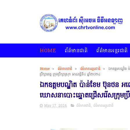
HOME
ព័ត៌មានជាតិ
ព័ត៌មានអន្តរជាតិ
Home
>
ព័ត៌មានជាតិ
>
ព័ត៌មានអន្តរជាតិ
>
ឯកឧត្តមបណ្ឌិត ប
ប្រឹក្សាខេត្ត ក្រុមប្រឹក្សាស្រុក អាណត្តិទី៤ ឆ្នាំ២០២៤
ឯកឧត្តមបណ្ឌិត ប៉ាន់ខែម ប៊ុនថន អញ្
ឃោសនាបោះឆ្នោតជ្រើសរើសក្រុមប្រឹក្សា
May 17, 2024
ព័ត៌មានជាតិ
,
ព័ត៌មានអន្តរជាតិ