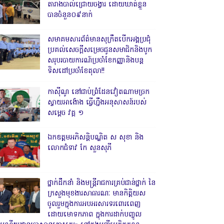
តារាងបាល់ជ្រោយចង្វារ ដោយឃាត់ខ្លួន
បានចំនួន០៩នាក់
សមាគមសារព័ត៌មានសុក្រឹតបើកអង្គប្រជុំ
ប្រគល់សេចក្តីសម្រេចជូនសមាជិកនិងបូក
សរុបរបាយការណ៍ប្រចាំខែកញ្ញានិងបន្ត
ទិសដៅប្រចាំខែតុលា!!
កាសុីណូ នៅជាប់ព្រំដែនវៀតណាមច្រក
ស្វាយអាង៉ោង ធ្វើហ្នឹងអនុសាសន៍របស់
សម្ដេច វគ្គ ១
ឯកឧត្តមអភិសន្តិបណ្ឌិត ស សុខា និង
លោកជំទាវ កែ សួនសុភី
ថ្នាក់ដឹកនាំ និងមន្ត្រីរាជការគ្រប់ជាន់ថ្នាក់ នៃ
ក្រសួងមុខងារសាធារណៈ មានកិត្តិយស
ចូលរួមក្នុងការអបអរសារទរពោរពេញ
ដោយមោទកភាព ក្នុងការដាក់បញ្ចូល