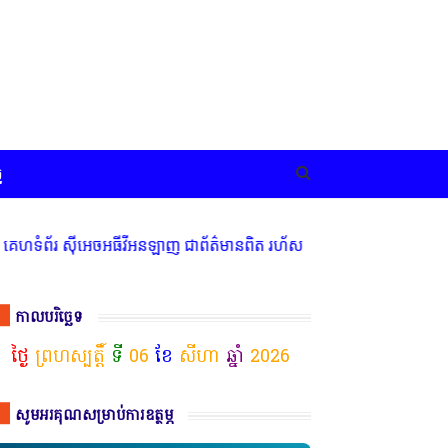
ច
ស៊ីអេចអធីវីអនឡាញ ជាព័ត៌មានពិត រហ័ស អព្យាក្រឹត និងរៀបចំ ជ្រើសរើស ក្
កាលបរិច្ឆេទ
ថ្ងៃ
ព្រហស្បត្តិ៍
ទី
06
ខែ
សីហា
ឆ្នាំ
2026
សូមអរគុណសម្រាប់ការឧត្ថម្ភ