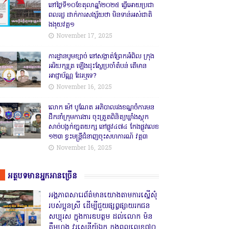
នៅថ្ងៃទី១០ខែតុលាឆ្នាំ២០២៥ ធ្វើអោយប្រជា
ពលរដ្ឋ ដាក់ការសង្ស័យថា មិនទាន់អស់ជាតិ
ងងុយវគ្គ១
November 17, 2025
ការដ្ឋានបូមខ្សាច់ នៅសង្កាត់ព្រែកអំពិល ក្រុង
អរិយក្សត្រ ឡើងដុះស្លែប្រចាំតំបន់ តើមាន
អាជ្ញាប័ណ្ណ ដែរឬទេ?
November 16, 2025
លោក ម៉ៅ បូណែត អភិបាលរងខណ្ឌចំការមន
ដឹកនាំក្រុមការងារ ចុះត្រួតពិនិត្យឃ្លាំងស្តុក
សាច់បង្កក់ខា្នតយក្ស នៅផ្លូវ៤៧៤ កែងផ្លូវលេខ
១២៣ ខ្វះមន្ត្រីជំនាញចុះសហការណ៍ វគ្គ៣
November 16, 2025
អត្ថបទមានអ្នកអានច្រើន
អង្គភាពសារេព័ត៌មានយោងតាមការស្នើសុំ
របស់ប្អូនស្រី ដើម្បីជួយផ្សព្វផ្សាយរកជន
សប្បុរស ក្នុងការឧបត្ថម ដល់លោក ម៉ន
គឹមហុង វរសេនីយ៍ឯក កងពលលេខ៧០