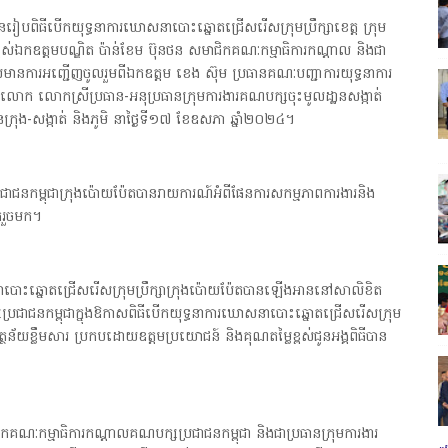
រៀបពិធីបើកយុទ្ធនាការឃោសនាបោះឆ្នោតជ្រើសរើសក្រុមប្រឹក្សាខេត្ត ក្រុម
ង់ខ្ពស់ឯកឧត្តមបណ្ឌិត ប៉ាន់ខែម ប៊ុនថន សមាជិកគណៈកម្មាធិការកណ្ដាល និងជា
យមានការអញ្ជើញចូលរួមពីឯកឧត្តម ខេង ស៊ុម ប្រធានគណៈបញ្ជាការយុទ្ធនាការ
ងលោក លោកស្រីប្រធាន-អនុប្រធានក្រុមការងារគណបក្សចុះមូលដា្ឋនសង្កាត់
ក្រុង-សង្កាត់ និងភូមិ នាថ្ងៃទី១៧ ខែឧសភា ឆ្នាំ២០២៤។
ជាជនកម្ពុជាក្រុងប៉ោយប៉ែតបានរាយការណ៍អំពីផែនការសកម្មភាពការងារនិង
តរួចមក។
ាបោះឆ្នោតជ្រើសរើសក្រុមប្រឹក្សាក្រុងប៉ោយប៉ែតបានឡើងអាននៅសាលិខិត
រជាជនកម្ពុជាក្នុងឱកាសពិធីបើកយុទ្ធនាការឃោសនាបោះឆ្នោតជ្រើសរើសក្រុម
មានអត្ថន័យខ្លឹមសារ ប្រកបដោយឧត្តមប្រយោជន៍ និងគុណតម្លៃខ្ពស់ជូនអង្គពិធីបាន
គណៈកម្មាធិការកណ្តាលគណបក្សប្រជាជនកម្ពុជា និងជាប្រធានក្រុមការងារ