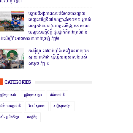
ូលហេតុ វគ្គ៣
បន្ទាប់ពីអង្គភាពសារព័ត៌មានបានផ្សាយ
ចេញនៅថ្ងៃទី៧ខែកញ្ញាឆ្នាំ២០២៥ អ្នកនាំ
ពាក្យកងរាជអាវុធហត្ថលើផ្ទៃប្រទេសបាន
ចេញសេចក្តីបំភ្លឺ ជូនថ្នាក់ដឹកនាំគ្រប់ជាន់
្នាក់ដើម្បីកុំអោយមានការភាន់ច្រឡំ វគ្គ២
កាសុីណូ នៅជាប់ព្រំដែនវៀតណាមច្រក
ស្វាយអាង៉ោង ធ្វើហ្នឹងអនុសាសន៍របស់
សម្ដេច វគ្គ ១
CATEGORIES
ជ្រុងមួយសង្
ជ្រុងមួយសង្គម
ព័ត៌មានជាតិ
ព័ត៌មានអន្តរជាតិ
រិះគន់ស្ថាបនា
សន្តិសុខសង្គម
សិល្បៈនិងកីឡា
សេដ្ឋកិច្ច