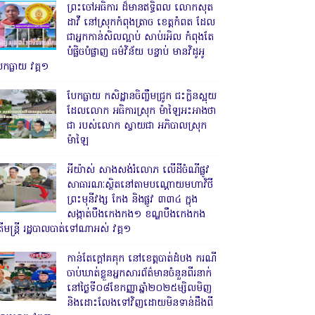
ព្រះចៅអធិការ ដ៏មានឥទ្ធិពល លោកសុត
ដាវី នៅស្រុកកំពុងត្រាច ខេត្តកំពត ដែល
ជាអ្នកកាន់សិលល្អាប់ សាប់រអិល កំពុងតែ
បំផ្លិចបំផ្លាញ ធម៌វិន័យ បន្ទាប់ មានវិដូអូ
ែកធ្លាយ វគ្គ១
បែកធ្លាយ កសិដ្ឋានចិញ្ចឹមជ្រូក ជះក្លិនស្អុយ
ដែលលោក អធិការស្រុក ម៉ាឡៃអះអាងថា
ជា របស់លោក ស្វាយជា អភិបាលស្រុក
ម៉ាឡៃ
អីយ៉ាស់ សាងសង់រំលោភ លើដីចំណីផ្លូវ
សាធារណៈស្ថិតនៅតាមបណ្ដោយមហាវិថី
ព្រះមុនីវង្ស កែង និងផ្លូវ ៣៣៤ ក្នុង
សង្កាត់បឹងកេងកង១ ខណ្ឌបឹងកេងកង
ើមន្ត្រី រដ្ឋបាលបាត់ទៅណាអស់ វគ្គ១
កាន់តែក្តៅគគុក នៅខេត្តបាត់ដំបង ករណី
ចាប់ឃាត់ខ្លួនអ្នកសារព័ត៌មានចំនួនពីរនាក់
នៅថ្ងៃទី០៨ខែកញ្ញាឆ្នាំ២០២៥ម្សិលមិញ
និងដោះលែងទៅវិញដោយមិនទាន់ដឹងពី