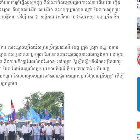
«
ាំយកការផ្តាំផ្ញេីសួរសុខទុក្ខ ពីសំណាក់សម្តេចអគ្គមហាសេនាបតីតេជោ ហ៊ុន
ព
ោះឆ្នោត និងជូនសមាជិក សមាជិកា គណបក្សប្រជាជនកម្ពុជា ដែលបានចូលរួម
មគ្គីភាព ដេីម្បីឯករាជ្យ សន្តិភាព សេរីភាព ប្រជាធិបតេយ្យ អព្យាក្រឹត និង
តការ បោះឆ្នោតជ្រើសរើសក្រុមប្រឹក្សារាជធានី ខេត្ត ក្រុង ស្រុក ខណ្ឌ ជាការ
ឆ្នោតរបស់ប្រជាពលរដ្ឋកម្ពុជា ដែលបានបោះឆ្នោតជូននាពេលកន្លងមក។ ជាមួយ
ភាព និងការអភិវឌ្ឍដែលកំពុងតែមាន នៅកម្ពុជា ឱ្យស្ថិតស្ថិរ និងរីកចម្រេីនជាយូរ
ពុជា ដែលតែងតែតម្កល់ឧត្តមប្រយោជន៍ជាតិ និងប្រជាជនជាធំ ហេីយអង្គ
្ពុជា ដែលមានរូបសញ្ញាទេវតាបាចផ្កាជាសញ្ញាសម្គាល់ឱ្យបានត្រឹមត្រូវ ដេីម្បី
ដ្ឋកម្ពុជា៕