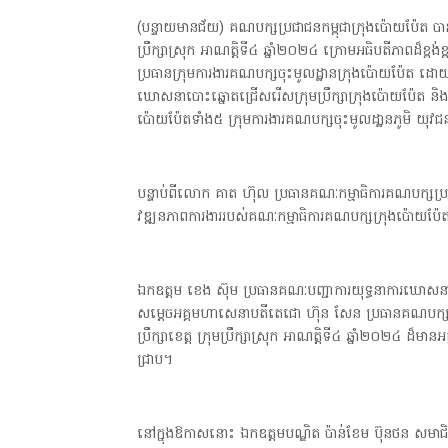
(បន្ទាយមានជ័យ) គណបក្សប្រជាជនកម្ពុជាក្រុងប៉ោយប៉ែត បាន
ប្រឹក្សាស្រុក អាណត្តិទី៤ ឆ្នាំ២០២៤ ក្រោមអធិបតីភាពដ៏ខ្ព
ប្រធានក្រុមការងារគណបក្សចុះមូលដ្ឋានក្រុងប៉ោយប៉ែត ដោ
ឃោសនាបោះឆ្នោតជ្រើសរើសក្រុមប្រឹក្សាក្រុងប៉ោយប៉ែត និ
ប៉ោយប៉ែតទាំង៥ ក្រុមការងារគណបក្សចុះមូលដា្ឋនភូមិ យុវជន
បន្ទាប់ពីលោក គាត ហ៊ុល ប្រធានគណៈកម្មាធិការគណបក្សប្រ
វឌ្ឍនភាពការងាររបស់គណៈកម្មាធិការគណបក្សក្រុងប៉ោយប៉ែ
ឯកឧត្តម ខេង ស៊ុម ប្រធានគណៈបញ្ជាការយុទ្ធនាការឃោសន
សម្ដេចអគ្គមហាសេនាបតីតេជោ ហ៊ុន សែន ប្រធានគណបក្សប្
ប្រឹក្សាខេត្ត ក្រុមប្រឹក្សាស្រុក អាណត្តិទី៤ ឆ្នាំ២០២៤ ដ៏
ជ្រាប។
នៅក្នុងឱកាសនោះ ឯកឧត្តមបណ្ឌិត ប៉ាន់ខែម ប៊ុនថន សមាជិក