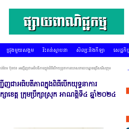
ជ្រុងមួយសង្គម
រិះគន់ស្ថាបនា
សិល្បៈនិងកីឡា
សេដ្ឋកិច្
៉ាន់ខែម ប៊ុនថន អញ្ជើញជាអធិបតីភាពក្នុងពិធីបើកយុទ្ធនាការឃោសនាបោះឆ្នោតជ្រើសរើសក្រុម
* គេហទំព័រ 
ជើញជាអធិបតីភាពក្នុងពិធីបើកយុទ្ធនាការ
ខេត្ត ក្រុមប្រឹក្សាស្រុក អាណត្តិទី៤ ឆ្នាំ២០២៤