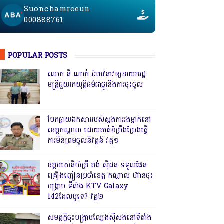
Suonchamroeun
000888761
POPULAR POSTS
លោក នី ណាក់ អំពាវនាវឲ្យនាយករដ្ឋ
មន្ត្រីជួយរកយុត្តិធម៌ជាថ្នូរនឹងការចុះចូល
បែកធ្លាយឯកសាររបស់ស្នងការរងម្នាក់នៅ
ខេត្តកណ្ដាល ដោយគាត់ខំប្រឹងប្រែងធ្វើ
ការមិនព្រមចូលនិវត្តន៍ វគ្គ១
ឧត្តមសេនីយ៍ត្រី គង់ ស៊ីដន ទទួលផែន
គ្រឿងញៀនប្រចាំខេត្ត កណ្តាល ហ៊ានចុះ
បង្ក្រាប ទីតាំង KTV Galaxy
142ដែលឬទេ? វគ្គ២
សមត្ថកិ្ចចុះបង្ក្រាបល្បែងស៊ីសងនៅទីតាំង