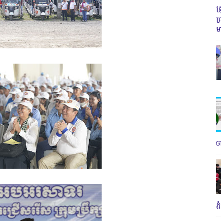
ត
ប
ម
ច
ភ