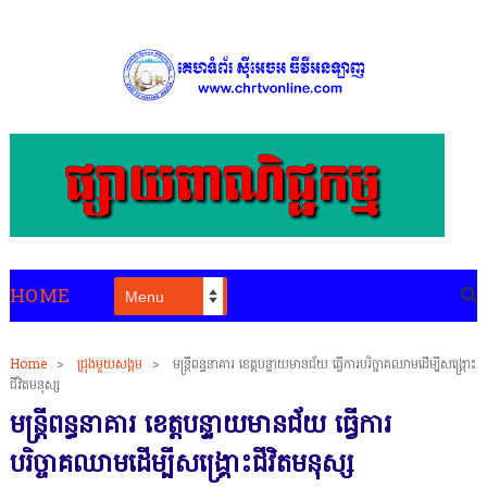
HOME
Home
>
ជ្រុងមួយសង្គម
>
មន្រ្តីពន្ធនាគារ ខេត្តបន្ទាយមានជ័យ ធ្វើការបរិច្ចាគឈាមដើម្បីសង្គ្រោះ
ជីវិតមនុស្ស
មន្រ្តីពន្ធនាគារ ខេត្តបន្ទាយមានជ័យ ធ្វើការ
បរិច្ចាគឈាមដើម្បីសង្គ្រោះជីវិតមនុស្ស