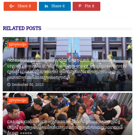
Share it
Share it
Pin it
RELATED POSTS
ជ្រុងមួយសង្គម
កងរាជឣាវុធហត្ថខេត្តបញ្ជូនជនសង្ស័យ ចំនួន១៤នាក់ ទៅសាលាដំបូង
ខេត្តឣនុវត្តតាមនីតិវិធី ពាក់ព័ន្ធ ករណីជួញដូរ រក្សាទុក និងប្រើប្រាស់ដោយខុស
ច្បាប់នូវសារធាតុញៀន, កាន់កាប់ ឬដឹកជញ្ជូនអាវុធដោយគ្មានការអនុញ្ញាត,
រួមភេទជាមួយអនីតិជនក្រោមអាយុ១៥ឆ្នាំ ...
December 01, 2025
ជ្រុងមួយសង្គម
ជនសង្ស័យជនចំនួន២៨នាក់ត្រូវបានឃាត់ខ្លួនពាក់ព័ន្ធការឆបោកតាមប្រព័ន្ធ
បច្ចេកវិទ្យាក្នុងប្រតិបត្តិការដឹកនាំដោយគណៈបញ្ជាការឯកភាពរដ្ឋបាលរាជធានី
ភ្នំពេញ ‎=====