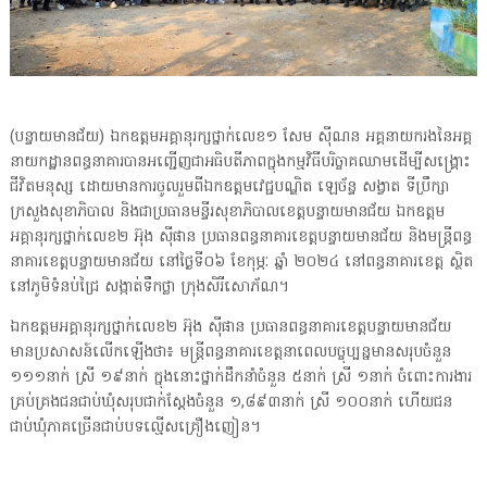
(បន្ទាយមានជ័យ) ឯកឧត្តមអគ្គានុរក្សថ្នាក់លេខ១ សែម សុីណន អគ្គនាយករងនៃអគ្គ
នាយកដ្ឋានពន្ធនាគារបានអញ្ជើញជាអធិបតីភាពក្នុងកម្មវិធីបរិច្ចាគឈាមដើម្បីសង្គ្រោះ
ជីវិតមនុស្ស ដោយមានការចូលរួមពីឯកឧត្តមវេជ្ជបណ្ឌិត ឡេច័ន្ទ សង្វាត ទីប្រឹក្សា
ក្រសួងសុខាភិបាល និងជាប្រធានមន្ទីរសុខាភិបាលខេត្តបន្ទាយមានជ័យ ឯកឧត្តម
អគ្គានុរក្សថ្នាក់លេខ២ អ៊ុង សុីផាន ប្រធានពន្ធនាគារខេត្តបន្ទាយមានជ័យ និងមន្ត្រីពន្ធ
នាគារខេត្តបន្ទាយមានជ័យ នៅថ្ងៃទី០៦ ខែកុម្ភៈ ឆ្នាំ ២០២៤ នៅពន្ធនាគារខេត្ត ស្ថិត
នៅភូមិទំនប់ជ្រៃ សង្កាត់ទឹកថ្លា ក្រុងសិរីសោភ័ណ។
ឯកឧត្តមអគ្គានុរក្សថ្នាក់លេខ២ អ៊ុង សុីផាន ប្រធានពន្ធនាគារខេត្តបន្ទាយមានជ័យ
មានប្រសាសន៍លើកឡើងថា៖ មន្ត្រីពន្ធនាគារខេត្តនាពេលបច្ចុប្បន្នមានសរុបចំនួន
១១១នាក់ ស្រី ១៩នាក់ ក្នុងនោះថ្នាក់ដឹកនាំចំនួន ៥នាក់ ស្រី ១នាក់ ចំពោះការងារ
គ្រប់គ្រងជនជាប់ឃុំសរុបជាក់ស្ដែងចំនួន ១,៨៩៣នាក់ ស្រី ១០០នាក់ ហើយជន
ជាប់ឃុំភាគច្រើនជាប់បទល្មើសគ្រឿងញៀន។