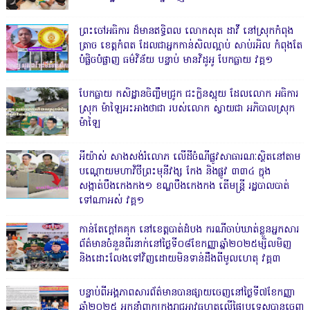
ព្រះចៅអធិការ ដ៏មានឥទ្ធិពល លោកសុត ដាវី នៅស្រុកកំពុង
ត្រាច ខេត្តកំពត ដែលជាអ្នកកាន់សិលល្អាប់ សាប់រអិល កំពុងតែ
បំផ្លិចបំផ្លាញ ធម៌វិន័យ បន្ទាប់ មានវិដូអូ បែកធ្លាយ វគ្គ១
បែកធ្លាយ កសិដ្ឋានចិញ្ចឹមជ្រូក ជះក្លិនស្អុយ ដែលលោក អធិការ
ស្រុក ម៉ាឡៃអះអាងថាជា របស់លោក ស្វាយជា អភិបាលស្រុក
ម៉ាឡៃ
អីយ៉ាស់ សាងសង់រំលោភ លើដីចំណីផ្លូវសាធារណៈស្ថិតនៅតាម
បណ្ដោយមហាវិថីព្រះមុនីវង្ស កែង និងផ្លូវ ៣៣៤ ក្នុង
សង្កាត់បឹងកេងកង១ ខណ្ឌបឹងកេងកង តើមន្ត្រី រដ្ឋបាលបាត់
ទៅណាអស់ វគ្គ១
កាន់តែក្តៅគគុក នៅខេត្តបាត់ដំបង ករណីចាប់ឃាត់ខ្លួនអ្នកសារ
ព័ត៌មានចំនួនពីរនាក់នៅថ្ងៃទី០៨ខែកញ្ញាឆ្នាំ២០២៥ម្សិលមិញ
និងដោះលែងទៅវិញដោយមិនទាន់ដឹងពីមូលហេតុ វគ្គ៣
បន្ទាប់ពីអង្គភាពសារព័ត៌មានបានផ្សាយចេញនៅថ្ងៃទី៧ខែកញ្ញា
ឆ្នាំ២០២៥ អ្នកនាំពាក្យកងរាជអាវុធហត្ថលើផ្ទៃប្រទេសបានចេញ