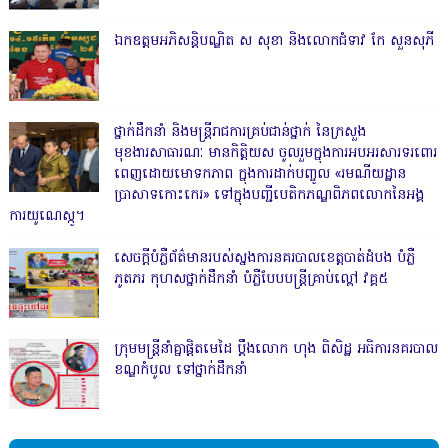
ឯកឧត្តមអភិសន្តិបណ្ឌិត ស សុខា និងលោកជំទាវ កែ សួនសុភី
ថ្នាក់ដឹកនាំ និងមន្ត្រីរាជការគ្រប់ជាន់ថ្នាក់ នៃក្រសួង
មុខងារសាធារណៈ មានកិត្តិយស ចូលរួមក្នុងការអបអរសារទរពោរ
ពេញដោយមោទកភាព ក្នុងការដាក់បញ្ចូល «រមណីយដ្ឋាន
ប្រាសាទកោះកេរ» ទៅក្នុងបញ្ជីបេតិកភណ្ឌពិភពលោកនៃអង្គ
ការយូណេស្កូ។
សេចក្តីបំភ្លឺព័ត៌មានរបស់ស្នងការនគរបាលខេត្តបាត់ដំបង បំភ្លឺ
ភូតភរ កុហសថ្នាក់ដឹកនាំ បំភ្លឺបែបបន្ត្រីគ្រាប់ល្ពៅ វគ្គ៥
ក្រុមមន្ត្រីនាំគ្នាផ្ដិតមេដៃ ប្ដឹងលោក ហុង ពិសិដ្ឋ អធិការនគរបាល
ខណ្ឌកំបូល ទៅថ្នាក់ដឹកនាំ