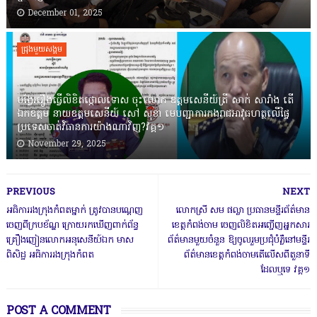
December 01, 2025
ជ្រុងមួយសង្គម
បង្វែររឿងធ្វើលិខិតថ្កោលទោស ចុះលោក ឧត្តមសេនីយ៍ត្រី សាក់ សារាំង តើ
ឯកឧត្តម នាយឧត្តមសេនីយ៍ សៅ សុខា មេបញ្ជាការកងរាជអាវុធហត្ថលើផ្ទៃ
ប្រទេសចាត់វិធានការយ៉ាងណាវិញ?វគ្គ១
November 29, 2025
PREVIOUS
NEXT
អធិការរងក្រុងកំពតម្នាក់ ត្រូវបានបណ្តេញ
លោកស្រី សម ផល្លា ប្រធានមន្ទីរព័ត៌មាន
ចេញពីក្របខ័ណ្ឌ ក្រោយរកឃើញពាក់ព័ន្ធ
ខេត្តកំពង់ចាម ចេញលិខិតអញ្ជើញអ្នកសារ
គ្រឿងញៀនលោកអនុសេនីយ៍ឯក មាស
ព័ត៌មានមួយចំនួន ឱ្យចូលរួមប្រជុំបំភ្លឺនៅមន្ទីរ
ពិសិដ្ឋ អធិការរងក្រុងកំពត
ព័ត៌មានខេត្តកំពង់ចាមតើលើសពីតួនាទី
ដែលឬទេ វគ្គ១
POST A COMMENT