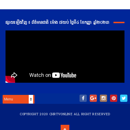
ផ្សាយឡើងវិញ ៖ ព័ត៌មានជាតិ ម៉ោង ៧យប់ ថ្ងៃទី៤ ខែកញ្ញា ឆ្នាំ២០២៣
COPYRIGHT 2020
CHRTVONLINE
ALL RIGHT RESERVED