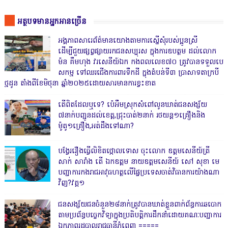
អត្ថបទមានអ្នកអានច្រើន
អង្គភាពសារេព័ត៌មានយោងតាមការស្នើសុំរបស់ប្អូនស្រី
ដើម្បីជួយផ្សព្វផ្សាយរកជនសប្បុរស ក្នុងការឧបត្ថម ដល់លោក
ម៉ន គឹមហុង វរសេនីយ៍ឯក កងពលលេខ៧០ ត្រូវបានទទួលបេ
សកម្ម ទៅឈរជើងការពារទឹកដី ក្នុងតំបន់ទី៣ ប្រាសាទតាក្របី
ថ្មដូន តាំងពីខែមិថុនា ឆ្នាំ២០២៥ដោយសារមានការខ្វះខាត
តើពិតដែលឬទេ? ប៉េអឹមស្រុកសំពៅលូនឃាត់ជនសង្ស័យ
៧នាក់បញ្ជូនដល់ខេត្ត,ជ្រុះបាត់២នាក់ រថយន្ត១គ្រឿងនិង
ម៉ូតូ១គ្រឿង,អត់ដឹងទៅណា?
បង្វែររឿងធ្វើលិខិតថ្កោលទោស ចុះលោក ឧត្តមសេនីយ៍ត្រី
សាក់ សារាំង តើ ឯកឧត្តម នាយឧត្តមសេនីយ៍ សៅ សុខា មេ
បញ្ជាការកងរាជអាវុធហត្ថលើផ្ទៃប្រទេសចាត់វិធានការយ៉ាងណា
វិញ?វគ្គ១
ជនសង្ស័យជនចំនួន២៨នាក់ត្រូវបានឃាត់ខ្លួនពាក់ព័ន្ធការឆបោក
តាមប្រព័ន្ធបច្ចេកវិទ្យាក្នុងប្រតិបត្តិការដឹកនាំដោយគណៈបញ្ជាការ
ឯកភាពរដ្ឋបាលរាជធានីភ្នំពេញ ‎=====