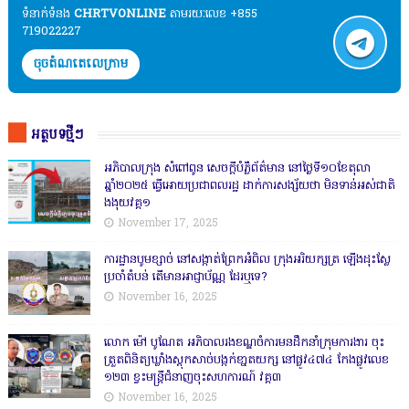
ទំនាក់ទំនង​​
CHRTVONLINE
តាមរយៈលេខ +855
719022227
ចុចតំណតេលេក្រាម
អត្ថបទថ្មីៗ
អភិបាលក្រុង សំពៅពូន សេចក្តីបំភ្លឺព័ត៌មាន នៅថ្ងៃទី១០ខែតុលា
ឆ្នាំ២០២៥ ធ្វើអោយប្រជាពលរដ្ឋ ដាក់ការសង្ស័យថា មិនទាន់អស់ជាតិ
ងងុយវគ្គ១
November 17, 2025
ការដ្ឋានបូមខ្សាច់ នៅសង្កាត់ព្រែកអំពិល ក្រុងអរិយក្សត្រ ឡើងដុះស្លែ
ប្រចាំតំបន់ តើមានអាជ្ញាប័ណ្ណ ដែរឬទេ?
November 16, 2025
លោក ម៉ៅ បូណែត អភិបាលរងខណ្ឌចំការមនដឹកនាំក្រុមការងារ ចុះ
ត្រួតពិនិត្យឃ្លាំងស្តុកសាច់បង្កក់ខា្នតយក្ស នៅផ្លូវ៤៧៤ កែងផ្លូវលេខ
១២៣ ខ្វះមន្ត្រីជំនាញចុះសហការណ៍ វគ្គ៣
November 16, 2025