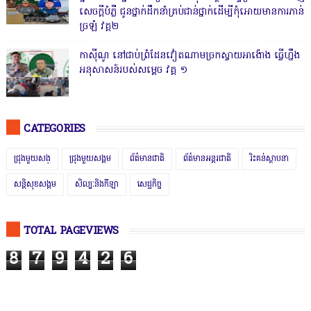
សេចក្តីបំភ្លឺ ជូនថ្នាក់ដឹកនាំគ្រប់ជាន់ថ្នាក់ដើម្បីកុំអោយមានការភាន់
ច្រឡំ វគ្គ២
កាសុីណូ នៅជាប់ព្រំដែនវៀតណាមច្រកស្វាយអាង៉ោង ធ្វើហ្នឹង
អនុសាសន៍របស់សម្ដេច វគ្គ ១
CATEGORIES
ជ្រុងមួយសង្
ជ្រុងមួយសង្គម
ព័ត៌មានជាតិ
ព័ត៌មានអន្តរជាតិ
រិះគន់ស្ថាបនា
សន្តិសុខសង្គម
សិល្បៈនិងកីឡា
សេដ្ឋកិច្ច
TOTAL PAGEVIEWS
8
7
9
4
2
6