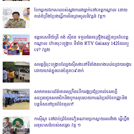
បែកធ្លាយឯកសាររបស់ស្នងការរងម្នាក់នៅខេត្តកណ្ដាល ដោយ
គាត់ខំប្រឹងប្រែងធ្វើការមិនព្រមចូលនិវត្តន៍ វគ្គ១
ឧត្តមសេនីយ៍ត្រី គង់ ស៊ីដន ទទួលផែនគ្រឿងញៀនប្រចាំខេត្ត
កណ្តាល ហ៊ានចុះបង្ក្រាប ទីតាំង KTV Galaxy 142ដែលឬ
ទេ? វគ្គ២
សមត្ថកិ្ចចុះបង្ក្រាបល្បែងស៊ីសងនៅទីតាំងតារាងបាល់ជ្រោយចង្វារ
ដោយឃាត់ខ្លួនបានចំនួន០៩នាក់
សមាគមសារព័ត៌មានសុក្រឹតបើកអង្គប្រជុំប្រគល់សេចក្តី
សម្រេចជូនសមាជិកនិងបូកសរុបរបាយការណ៍ប្រចាំខែកញ្ញានិង
បន្តទិសដៅប្រចាំខែតុលា!!
កាសុីណូ នៅជាប់ព្រំដែនវៀតណាមច្រកស្វាយអាង៉ោង ធ្វើហ្នឹង
អនុសាសន៍របស់សម្ដេច វគ្គ ១