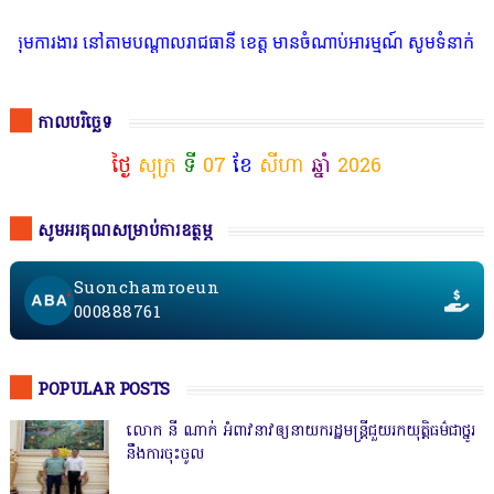
 នៅតាមបណ្តាលរាជធានី ខេត្ត មានចំណាប់អារម្មណ៍ សូមទំនាក់ទំនងតាមរយៈតេឡ
កាលបរិច្ឆេទ
ថ្ងៃ
សុក្រ
ទី
07
ខែ
សីហា
ឆ្នាំ
2026
សូមអរគុណសម្រាប់ការឧត្ថម្ភ
Suonchamroeun
000888761
POPULAR POSTS
លោក នី ណាក់ អំពាវនាវឲ្យនាយករដ្ឋមន្ត្រីជួយរកយុត្តិធម៌ជាថ្នូរ
នឹងការចុះចូល