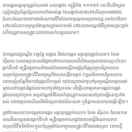
ឯកឧត្តមអគ្គានុរក្សថ្នាក់លេខ២ បានបន្តថា៖ មន្ត្រីទាំង ១១១នាក់ នេះគឺយើងព្រម
ព្រៀងស្ម័គ្រចិត្តបរិច្ចាគឈាមទាំងអស់គ្នា តែសង្ខាន់យោងទៅលើសុខភាពផងដែរ
ចំពោះអំណោយឈាមជាអំណោយជីវិតដែលមនុស្សមានសុខភាពល្អ អាចចែករំលែក
ទៅបានចំពោះមនុស្សទាំងឡាយក្នុងសហគមន៍ នៅពេលមានអ្នកជំងឺឬមានគ្រោះថ្នាក់
ហើយត្រូវការសង្គ្រោះដោយការចាក់បញ្ចូលឈាម។
ឯកឧត្តមវេជ្ជបណ្ឌិត ឡេច័ន្ទ សង្វាត និងឯកឧត្តម អគ្គានុរក្សថ្នាក់លេខ១ សែម
សុីណន បានមានប្រសាសន៍ថ្លែងនៅការកោតសរសើរនិងអរគុណដោយស្មោះចំពោះ
ថ្នាក់ដឹកនាំ មន្ត្រីពន្ធនាគារទាំងអស់ដែលបានធ្វើការស្ម័គ្រចិត្តចូលរួមបរិច្ចាគឈាម
សម្រាប់ជួយសង្គ្រោះជីវិតមនុស្សនិងបានបង្កើតទម្លាប់ វប្បធម៌នៃការបរិច្ចាគឈាម
ដោយស្ម័គ្រចិត្តគឺជាការជំរុញលើកកម្ពស់ យុវជនប្រជាជនទូទៅចូលរួមធ្វើសកម្មភាពជា
មួយសេវាកម្មជាតិផ្ដល់ឈាមនៅទូទាំងប្រទេស ដើម្បីធានាឲ្យមានការផ្ដល់ការផ្គត់
ផ្គង់ឈាមគ្រប់គ្រាន់ សម្រាប់អ្នកជំងឺដែលកំពុងត្រូវការឈាមនៅគ្រប់មន្ទីរពេទ្យទាំង
អស់ ដោយគ្មានការរើសអើងមិនប្រកាន់ជាតិសាសនា ឬនិន្នាការនយោបាយអ្វីឡើយ។
ក្នុងឱកាសនោះឯកឧត្តមឯកឧត្តម អគ្គានុរក្សថ្នាក់លេខ១ សែម សុីណន ក៏បានកោត
សរសើរសប្បុរសជនថ្នាក់ដឹកនាំ មន្ត្រីពន្ធនាគារខេត្តដែលបានធ្វើអំណោយទាន
សម្រាប់ជីវិតនិងមិនទទួលកម្រៃរួមចំណែកជួយសង្គ្រោះជីវិតជនរងគ្រោះ ដោយក្ដី