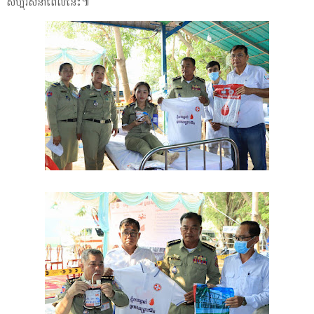
សប្បុរសនាពេលនេះ៕