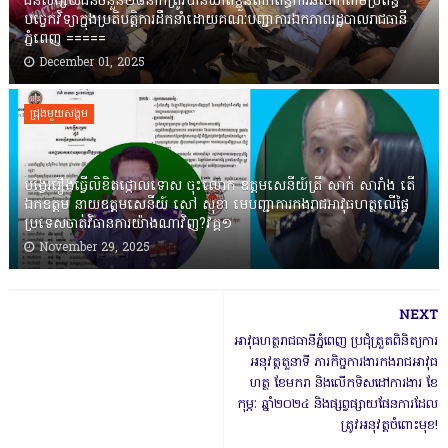
ជនសង្ស័យជនចំនួន២៨នាក់ត្រូវបានឃាត់ខ្លួនពាក់ព័ន្ធការឆបោកតាមប្រព័ន្ធ
បច្ចេកវិទ្យាក្នុងប្រតិបត្តិការដឹកនាំដោយគណៈបញ្ជាការឯកភាពរដ្ឋបាលរាជធានី
ភ្នំពេញ ‎=====
December 01, 2025
ជ្រុងមួយសង្គម
បង្វែររឿងធ្វើលិខិតថ្កោលទោស ចុះលោក ឧត្តមសេនីយ៍ត្រី សាក់ សារាំង តើ
ឯកឧត្តម នាយឧត្តមសេនីយ៍ សៅ សុខា មេបញ្ជាការកងរាជអាវុធហត្ថលើផ្ទៃ
ប្រទេសចាត់វិធានការយ៉ាងណាវិញ?វគ្គ១
November 29, 2025
NEXT
អាវុធហត្ថរាជធានីភ្នំពេញ ប្រជុំត្រួតពិនិត្យការ
អនុវត្តតួនាទី ភារកិច្ចការងារកងរាជអាវុធ
ហត្ថ ខែមករា និងលើកទិសដៅការងារ ខែ
កុម្ភៈ ឆ្នាំ២០២៤ និងផ្សព្វផ្សាយផែនការដែល
ត្រូវអនុវត្តចំពោះមុខ!