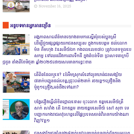
November 16, 2025
អត្ថបទមានអ្នកអានច្រើន
អង្គភាពសារេព័ត៌មានយោងតាមការស្នើសុំរបស់ប្អូនស្រី
ដើម្បីជួយផ្សព្វផ្សាយរកជនសប្បុរស ក្នុងការឧបត្ថម ដល់លោក
ម៉ន គឹមហុង វរសេនីយ៍ឯក កងពលលេខ៧០ ត្រូវបានទទួលបេ
សកម្ម ទៅឈរជើងការពារទឹកដី ក្នុងតំបន់ទី៣ ប្រាសាទតាក្របី
ថ្មដូន តាំងពីខែមិថុនា ឆ្នាំ២០២៥ដោយសារមានការខ្វះខាត
តើពិតដែលឬទេ? ប៉េអឹមស្រុកសំពៅលូនឃាត់ជនសង្ស័យ
៧នាក់បញ្ជូនដល់ខេត្ត,ជ្រុះបាត់២នាក់ រថយន្ត១គ្រឿងនិង
ម៉ូតូ១គ្រឿង,អត់ដឹងទៅណា?
បង្វែររឿងធ្វើលិខិតថ្កោលទោស ចុះលោក ឧត្តមសេនីយ៍ត្រី
សាក់ សារាំង តើ ឯកឧត្តម នាយឧត្តមសេនីយ៍ សៅ សុខា មេ
បញ្ជាការកងរាជអាវុធហត្ថលើផ្ទៃប្រទេសចាត់វិធានការយ៉ាងណា
វិញ?វគ្គ១
ជនសង្ស័យជនចំនួន២៨នាក់ត្រូវបានឃាត់ខ្លួនពាក់ព័ន្ធការឆបោក