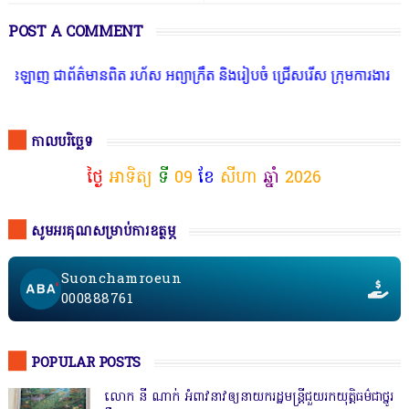
POST A COMMENT
ាព័ត៌មានពិត រហ័ស អព្យាក្រឹត និងរៀបចំ ជ្រើសរើស ក្រុមការងារ នៅតាមបណ្
កាលបរិច្ឆេទ
ថ្ងៃ
អាទិត្យ
ទី
09
ខែ
សីហា
ឆ្នាំ
2026
សូមអរគុណសម្រាប់ការឧត្ថម្ភ
Suonchamroeun
000888761
POPULAR POSTS
លោក នី ណាក់ អំពាវនាវឲ្យនាយករដ្ឋមន្ត្រីជួយរកយុត្តិធម៌ជាថ្នូរ