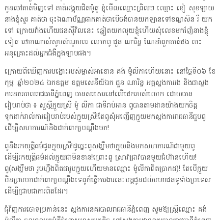
កូនចៅគាត់មិញទៅ គាត់អង្គុយជិតម៉ូតូ ខ្ញុំមើលឈ្មោះព្រិលៗ ឈ្មោះ ខៀ សុខឡាយ
នាងខ្ញុំសួរ គាត់ថា ចុះឯណាប័ណ្ណផាកគាត់ថាបើចង់បានយកឡានទៅខណ្ឌសិន រឺ យក
ទៅ ក្រោយវាំងហើយជនសុីវិលនេះ ឆ្លៀតយកលុយខ្ញុំហើយសុំលេខមកញ៉ែនាងខ្ញុំ
ទៀត ថោកណាស់សូមសំណូមពរ លោកពូ ជួន ណារិន្ទ ណែនាំពួកគាត់ផង ចេះ
អនុគ្រោះដល់អ្នកជំងឺក្នុងឡាបផង។
ក្រោយពីឃើញការបង្ហោះរបស់ម្ចាស់អាខោន គង់ ម៉ូលីកាហើយនោះ នៅថ្ងៃទី០៦ ខែ
កុម្ភៈ ឆ្នាំ២០២៤ ឯកឧត្តម ឧត្តមសេនីយ៍ឯក ជួន ណារិន្ទ អគ្គស្នងការរង និងជាស្នង
ការនគរបាលរាជធានីភ្នំពេញ បានសរសេរនៅលើផេករបស់លោក ដោយបាន
រៀបរាប់ថា ៖ សួស្ដីក្មួយស្រី ម៉ូ លីកា ជាទីរាប់អាន ពូបានតាមដានយ៉ាងយកចិត្ត
ទុកដាក់រាល់ការរៀបរាប់របស់ក្មួយស្រី!តែពូសុំអញ្ជើញក្មួយមកស្នងការរាជធានីជួបពូ
ដើម្បីសហការណ៍និងដាក់ពាក្យបណ្ដឹងមក!
ពូនឹងរកយុត្តិធម៌ជូនក្មួយស្រី!ដូច្នេះពូសង្ឃឹមថាក្មួយនិងមកសហការណ៍ជាមួយពូ
ដើម្បីរកយុត្តិធម៌ដល់ក្មួយជាមិនខាន!ព្រោះពូ ស្រាវជ្រាវបានមួយជំហ៊ានហើយ!
ពូ(សង្ឃឹមថា រូបហ្នឹងពិតជារូបក្មួយហើយមានឈ្មោះ ម៉ូលីកាពិតប្រាកដ)! តែបើក្មួយ
មិនព្រមមកដាក់ពាក្យបណ្ដឹងទេពូក៏ធ្វើការងារនេះបន្តជូនដល់មហាជនទូទាំងប្រទេស
ដើម្បីជ្រាបជាការពិតដែរ។
ជុំវិញការចោទប្រកាន់នេះ ស្នងការនគរបាលរាជធានីភ្នំពេញ សូមឱ្យស្ត្រីឈ្មោះ គង់