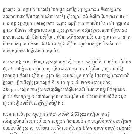
ភ្នំពេញ៖ ឯកឧត្តម ឧត្តមសេនីយ៍ឯក ជួន ណារិន្ទ អគ្គស្នងការរង និងជាស្នងការ
នគរបាលរាជធានីភ្នំពេញ បានអំពាវនាវឱ្យស្ត្រីឈ្មោះ គង់ ម៉ូលីកា ដែលបានសរសេរ
សារបង្ហោះក្នុងគ្រុប Telegram ឈ្មោះ សុវត្ថិភាពចរាចរណ៍យើង ហើយត្រូវបាន
អ្នកសារព័ត៌មាន និងអ្នកលេងបណ្តាញសង្គមយកមកបង្ហោះខ្លឹមសារពាក់ព័ន្ធទៅនឹង
នគរបាលចរាចរណ៍ និងជនស៊ីវិល នៅចំណុចភ្លើងស្តុបក្តាន់ពីរ ខណ្ឌដូនពេញ បានផាក
ពិន័យយកប្រាក់ បង់តាម ABA ទៅឱ្យជនស៊ីវិល ចំនួន២០ដុល្លារ ពីគាត់ខណៈ
គាត់ជូនម្តាយទៅមន្ទីរពេទ្យជាបន្ទាន់។
តាមការបង្ហោះនៅលើបណ្តាញសង្គមរបស់ស្រ្តី ឈ្មោះ គង់ ម៉ូលីកា បានរៀបរាប់យ៉ាង
ដូច្នះថា នាងខ្ញុំឈ្មោះ ម៉ូលីកាសូមប្តឹងទៅលោកពូ ៗ មេ ប៉ូលីស ក្រសួងមហាផ្ទៃ
លោកពូ អភិសន្តិបណ្ឌិត ស សុខា និង លោកអ៊ុ ជួន ណារិន្ទ ដែលជាស្នងការរាជធានី
ភ្នំពេញ ម្សិលមិញថ្ងៃព្រហស្បត៍ ទី ១ ខែ កុម្ភះ ឆ្នាំ ២០២៤វេលាម៉ោង
2:00pmរសៀលនាងខ្ញុំបានចេញពីរផ្ទះនៅស្ទឹងមានជ័យដែលនាងខ្ញុំបើកឡានជូន
ម្តាយទៅពេទ្យបន្ទាន់ ដោយសារម្តាយ ថប់ដណ្ហើម ដោយសារគាត់មានជំងឺបេះដូង
ញុំាអត់ទៀងទាត់ក៏បានធ្វើទុក្ខគាត់ខ្លាំង។
លុះមកដល់ចំណុច ស្តុបក្តាន់ នៅវេលាម៉ោង 2:53pmរសៀល នាងខ្ញុំ
ឃើញស្តប់ពណ៌លោតហើយ ឡានខ្ញុំជ្រុង ក៏បានឈប់ គោរពច្បាប់មិនទៅមុខទៀតទេ
ខ្ញុំឈប់លើគំនូស សរ ហើយពេលភ្លើងលោតបៃតង ខ្ញុំក៏ទៅមុខទៅមុខទៀតឆ្លងកាត់