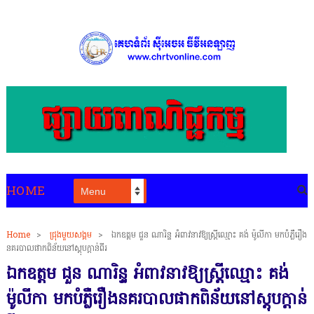
HOME
Home
>
ជ្រុងមួយសង្គម
>
ឯកឧត្តម ជួន ណារិន្ទ អំពាវនាវឱ្យស្ត្រីឈ្មោះ គង់ ម៉ូលីកា មកបំភ្លឺរឿង
នគរបាលផាកពិន័យនៅស្តុបក្តាន់ពីរ
ឯកឧត្តម ជួន ណារិន្ទ អំពាវនាវឱ្យស្ត្រីឈ្មោះ គង់
ម៉ូលីកា មកបំភ្លឺរឿងនគរបាលផាកពិន័យនៅស្តុបក្តាន់