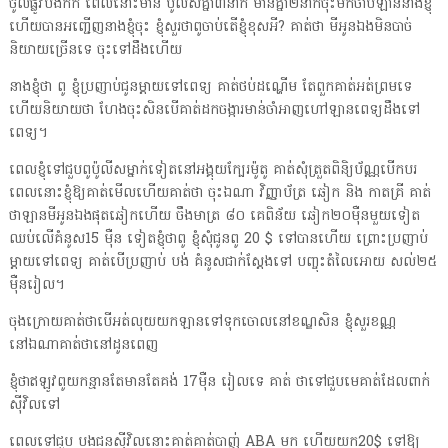
ចូលផ្លូវបឹងកក់ ពេលនោះមាន ប៉ូលីសគ្នា៣នាក់ មានគ្នា២នាក់ចុះមកចាប់ឡាននាងខ្ញុំ
ហើយបានអញ្ជើញនាងខ្ញុំចុះ ខ្ញុំសួរថាពូចាប់តើខ្ញុំខុសអី? គាត់ថា មីអូនឯងមិនបាច់
និយាយច្រើនទេ ចុះទៅដឹងហើយ
នាងខ្ញុំថា ពូ ខ្ញុំប្រញាប់ជូនម្តាយទៅពេទ្យ គាត់ថប់ដណ្ហើម តែពួកគាត់អត់ព្រមទេ
ហើយនិយាយថា ហែងចុះសិនបើគាត់ដកចង្ការមាន់ចាំអាញហៅឡានពេទ្យដឹងទៅ
ពេទ្យ។
ពេលខ្ញុំទៅជួបពូប៉ូលីសម្នាក់ទៀតនៅអង្គុយក្បែរម៉ូតូ គាត់សុំត្រួតពិនិ្យប័ណ្ណបើកបរ
ពេលនោះខ្ញុំឱ្យគាត់មើលហើយគាត់ថា ចុះឯណា វិញ្ញាប័ត្រ ឆៀក និង កាតគ្រី គាត់
ថាឡានមីអូនឯងផុតឆៀកហើយ ចឹងមាត្រ ៨០ គេពិន័យ ឆៀក២០មុឺនមួយទៀត
ឈប់លើគំនូស15 មុឺន ទៀតខ្ញុំថាពូ ខ្ញុំសុំជូនពូ 20 $ ទៅបានហើយ ព្រោះប្រញាប់
ម្តាយទៅពេទ្យ គាត់បើប្រញាប់ បង់ គំនូសជាក់ស្តែងទៅ បញ្ចុះតំលៃអោយ សល់២៥
មុឺនរៀល។
ចុងក្រោយគាត់ថាបើអត់លុយយកឡានទៅទុកចោលនៅខណ្ឌសិន ខ្ញុំសួរខណ្ណ
នៅឯណាគាត់ថានៅដូនពេញ
ខ្ញុំថាឥឡូវពូយកន្មានតែមានតែគង់ 17មុឺន រៀលទេ គាត់ ថាទៅជួបមេគាត់ដែលពាក់
សុីវិលទៅ
ពេលទៅជួប បងជនសុីវិលនោះគាត់គាត់បាញ់ ABA មក ហើយយក20$ ទៅឱ្យ