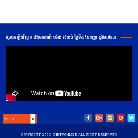
ផ្សាយឡើងវិញ ៖ ព័ត៌មានជាតិ ម៉ោង ៧យប់ ថ្ងៃទី៤ ខែកញ្ញា ឆ្នាំ២០២៣
COPYRIGHT 2020
CHRTVONLINE
ALL RIGHT RESERVED