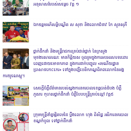
អនុសាសន៍របស់សម្ដេច វគ្គ ១
ឯកឧត្តមអភិសន្តិបណ្ឌិត ស សុខា និងលោកជំទាវ កែ សួនសុភី
ថ្នាក់ដឹកនាំ និងមន្ត្រីរាជការគ្រប់ជាន់ថ្នាក់ នៃក្រសួង
មុខងារសាធារណៈ មានកិត្តិយស ចូលរួមក្នុងការអបអរសារទរពោរ
ពេញដោយមោទកភាព ក្នុងការដាក់បញ្ចូល «រមណីយដ្ឋាន
ប្រាសាទកោះកេរ» ទៅក្នុងបញ្ជីបេតិកភណ្ឌពិភពលោកនៃអង្គ
ការយូណេស្កូ។
សេចក្តីបំភ្លឺព័ត៌មានរបស់ស្នងការនគរបាលខេត្តបាត់ដំបង បំភ្លឺ
ភូតភរ កុហសថ្នាក់ដឹកនាំ បំភ្លឺបែបបន្ត្រីគ្រាប់ល្ពៅ វគ្គ៥
ក្រុមមន្ត្រីនាំគ្នាផ្ដិតមេដៃ ប្ដឹងលោក ហុង ពិសិដ្ឋ អធិការនគរបាល
ខណ្ឌកំបូល ទៅថ្នាក់ដឹកនាំ