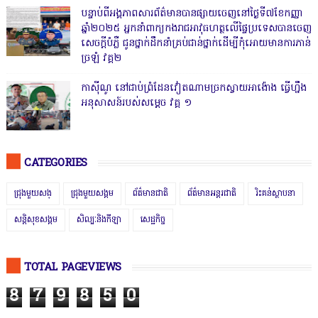
បន្ទាប់ពីអង្គភាពសារព័ត៌មានបានផ្សាយចេញនៅថ្ងៃទី៧ខែកញ្ញា
ឆ្នាំ២០២៥ អ្នកនាំពាក្យកងរាជអាវុធហត្ថលើផ្ទៃប្រទេសបានចេញ
សេចក្តីបំភ្លឺ ជូនថ្នាក់ដឹកនាំគ្រប់ជាន់ថ្នាក់ដើម្បីកុំអោយមានការភាន់
ច្រឡំ វគ្គ២
កាសុីណូ នៅជាប់ព្រំដែនវៀតណាមច្រកស្វាយអាង៉ោង ធ្វើហ្នឹង
អនុសាសន៍របស់សម្ដេច វគ្គ ១
CATEGORIES
ជ្រុងមួយសង្
ជ្រុងមួយសង្គម
ព័ត៌មានជាតិ
ព័ត៌មានអន្តរជាតិ
រិះគន់ស្ថាបនា
សន្តិសុខសង្គម
សិល្បៈនិងកីឡា
សេដ្ឋកិច្ច
TOTAL PAGEVIEWS
8
7
9
8
5
0