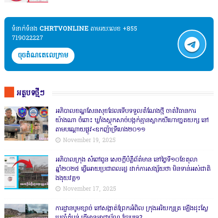
ទំនាក់ទំនង​​
CHRTVONLINE
តាមរយៈលេខ +855
719022227
ចុចតំណតេលេក្រាម
អត្ថបទថ្មីៗ
អភិបាលខណ្ឌសែនសុខដែលទើបទទួលតំណែងថ្មី ចាត់វិធានការ
យ៉ាងណា ចំពោះ ឃ្លាំងស្តុកសាច់បង្កក់គ្មានស្លាកយីហោខា្នតយក្ស នៅ
តាមបណ្តោយផ្លូវ<ឧកញ៉ាទ្រីហេង២០១១
November 19, 2025
អភិបាលក្រុង សំពៅពូន សេចក្តីបំភ្លឺព័ត៌មាន នៅថ្ងៃទី១០ខែតុលា
ឆ្នាំ២០២៥ ធ្វើអោយប្រជាពលរដ្ឋ ដាក់ការសង្ស័យថា មិនទាន់អស់ជាតិ
ងងុយវគ្គ១
November 17, 2025
ការដ្ឋានបូមខ្សាច់ នៅសង្កាត់ព្រែកអំពិល ក្រុងអរិយក្សត្រ ឡើងដុះស្លែ
ប្រចាំតំបន់ តើមានអាជ្ញាប័ណ្ណ ដែរឬទេ?