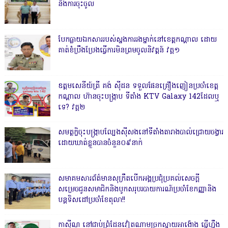
នឹងការចុះចូល
បែកធ្លាយឯកសាររបស់ស្នងការរងម្នាក់នៅខេត្តកណ្ដាល ដោយ
គាត់ខំប្រឹងប្រែងធ្វើការមិនព្រមចូលនិវត្តន៍ វគ្គ១
ឧត្តមសេនីយ៍ត្រី គង់ ស៊ីដន ទទួលផែនគ្រឿងញៀនប្រចាំខេត្ត
កណ្តាល ហ៊ានចុះបង្ក្រាប ទីតាំង KTV Galaxy 142ដែលឬ
ទេ? វគ្គ២
សមត្ថកិ្ចចុះបង្ក្រាបល្បែងស៊ីសងនៅទីតាំងតារាងបាល់ជ្រោយចង្វារ
ដោយឃាត់ខ្លួនបានចំនួន០៩នាក់
សមាគមសារព័ត៌មានសុក្រឹតបើកអង្គប្រជុំប្រគល់សេចក្តី
សម្រេចជូនសមាជិកនិងបូកសរុបរបាយការណ៍ប្រចាំខែកញ្ញានិង
បន្តទិសដៅប្រចាំខែតុលា!!
កាសុីណូ នៅជាប់ព្រំដែនវៀតណាមច្រកស្វាយអាង៉ោង ធ្វើហ្នឹង