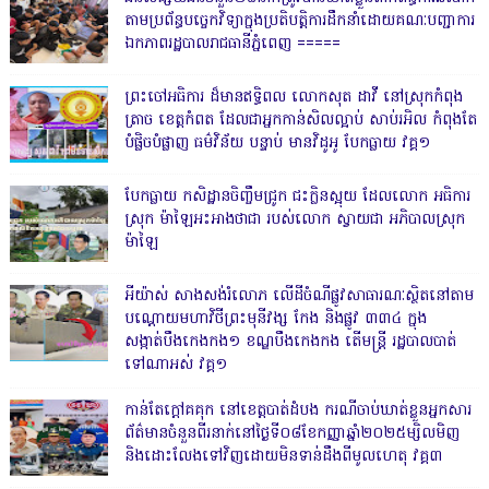
តាមប្រព័ន្ធបច្ចេកវិទ្យាក្នុងប្រតិបត្តិការដឹកនាំដោយគណៈបញ្ជាការ
ឯកភាពរដ្ឋបាលរាជធានីភ្នំពេញ ‎=====
ព្រះចៅអធិការ ដ៏មានឥទ្ធិពល លោកសុត ដាវី នៅស្រុកកំពុង
ត្រាច ខេត្តកំពត ដែលជាអ្នកកាន់សិលល្អាប់ សាប់រអិល កំពុងតែ
បំផ្លិចបំផ្លាញ ធម៌វិន័យ បន្ទាប់ មានវិដូអូ បែកធ្លាយ វគ្គ១
បែកធ្លាយ កសិដ្ឋានចិញ្ចឹមជ្រូក ជះក្លិនស្អុយ ដែលលោក អធិការ
ស្រុក ម៉ាឡៃអះអាងថាជា របស់លោក ស្វាយជា អភិបាលស្រុក
ម៉ាឡៃ
អីយ៉ាស់ សាងសង់រំលោភ លើដីចំណីផ្លូវសាធារណៈស្ថិតនៅតាម
បណ្ដោយមហាវិថីព្រះមុនីវង្ស កែង និងផ្លូវ ៣៣៤ ក្នុង
សង្កាត់បឹងកេងកង១ ខណ្ឌបឹងកេងកង តើមន្ត្រី រដ្ឋបាលបាត់
ទៅណាអស់ វគ្គ១
កាន់តែក្តៅគគុក នៅខេត្តបាត់ដំបង ករណីចាប់ឃាត់ខ្លួនអ្នកសារ
ព័ត៌មានចំនួនពីរនាក់នៅថ្ងៃទី០៨ខែកញ្ញាឆ្នាំ២០២៥ម្សិលមិញ
និងដោះលែងទៅវិញដោយមិនទាន់ដឹងពីមូលហេតុ វគ្គ៣