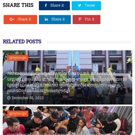
SHARE THIS
Share it
Tweet
Share it
Share it
Pin it
RELATED POSTS
ជ្រុងមួយសង្គម
កងរាជឣាវុធហត្ថខេត្តបញ្ជូនជនសង្ស័យ ចំនួន១៤នាក់ ទៅសាលាដំបូង
ខេត្តឣនុវត្តតាមនីតិវិធី ពាក់ព័ន្ធ ករណីជួញដូរ រក្សាទុក និងប្រើប្រាស់ដោយខុស
ច្បាប់នូវសារធាតុញៀន, កាន់កាប់ ឬដឹកជញ្ជូនអាវុធដោយគ្មានការអនុញ្ញាត,
រួមភេទជាមួយអនីតិជនក្រោមអាយុ១៥ឆ្នាំ ...
December 01, 2025
ជ្រុងមួយសង្គម