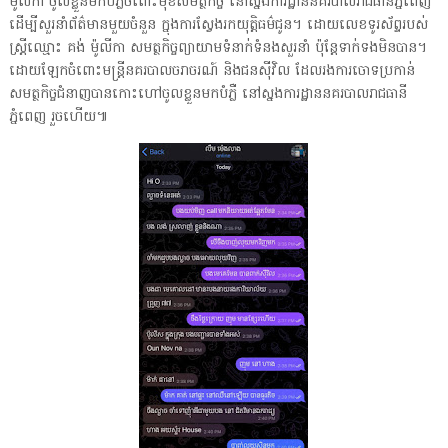
ម៉ូលីកា ចូលខ្លួនមកបំភ្លឺចំពោះមុខសមត្ថកិច្ច នៅស្នងការដ្ឋាននគរបាលរាជធានីភ្នំពេញ
ដើម្បីសួរនាំព័ត៌មានមួយចំនួន ក្នុងការស្វែងរកយុត្តិធម៌ជូន។ ដោយលេខទូរស័ព្ទរបស់
ស្ត្រីឈ្មោះ គង់ ម៉ូលីកា សមត្ថកិច្ចព្យាយាមទំនាក់ទំនងសួរនាំ ប៉ុន្តែទាក់ទងមិនបាន។
ដោយឡែកចំពោះមន្ត្រីនគរបាលចរាចរណ៍ និងជនស៊ីវិល ដែលរងការចោទប្រកាន់
សមត្ថកិច្ចជំនាញបានកោះហៅចូលខ្លួនមកបំភ្លឺ នៅស្នងការដ្ឋាននគរបាលរាជធានី
ភ្នំពេញ រួចហើយ៕