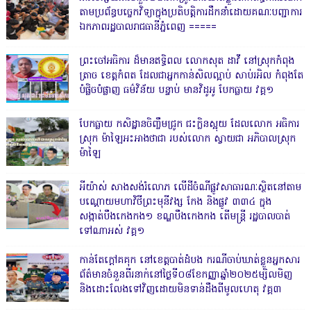
តាមប្រព័ន្ធបច្ចេកវិទ្យាក្នុងប្រតិបត្តិការដឹកនាំដោយគណៈបញ្ជាការ
ឯកភាពរដ្ឋបាលរាជធានីភ្នំពេញ ‎=====
ព្រះចៅអធិការ ដ៏មានឥទ្ធិពល លោកសុត ដាវី នៅស្រុកកំពុង
ត្រាច ខេត្តកំពត ដែលជាអ្នកកាន់សិលល្អាប់ សាប់រអិល កំពុងតែ
បំផ្លិចបំផ្លាញ ធម៌វិន័យ បន្ទាប់ មានវិដូអូ បែកធ្លាយ វគ្គ១
បែកធ្លាយ កសិដ្ឋានចិញ្ចឹមជ្រូក ជះក្លិនស្អុយ ដែលលោក អធិការ
ស្រុក ម៉ាឡៃអះអាងថាជា របស់លោក ស្វាយជា អភិបាលស្រុក
ម៉ាឡៃ
អីយ៉ាស់ សាងសង់រំលោភ លើដីចំណីផ្លូវសាធារណៈស្ថិតនៅតាម
បណ្ដោយមហាវិថីព្រះមុនីវង្ស កែង និងផ្លូវ ៣៣៤ ក្នុង
សង្កាត់បឹងកេងកង១ ខណ្ឌបឹងកេងកង តើមន្ត្រី រដ្ឋបាលបាត់
ទៅណាអស់ វគ្គ១
កាន់តែក្តៅគគុក នៅខេត្តបាត់ដំបង ករណីចាប់ឃាត់ខ្លួនអ្នកសារ
ព័ត៌មានចំនួនពីរនាក់នៅថ្ងៃទី០៨ខែកញ្ញាឆ្នាំ២០២៥ម្សិលមិញ
និងដោះលែងទៅវិញដោយមិនទាន់ដឹងពីមូលហេតុ វគ្គ៣