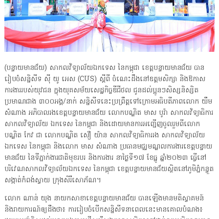
(បន្ទាយមានជ័យ) សាកលវិទ្យាល័យឯកទេស នៃកម្ពុជា ខេត្តបន្ទាយមានជ័យ បាន
រៀបចំសន្និសីទ សុី យូ អេស (CUS) ស្តីពី ចំណេះដឹងនៅឧត្តមសិក្សា និងឱកាស
ការងាររបស់យុវជន ក្នុងយុគសម័យសេដ្ឋកិច្ចឌីជីថល ជូនដល់ប្អូនៗសិស្សនិស្សិត
ប្រមាណជាង ៣០០អង្គ/នាក់ សន្និសីទនេះប្រព្រឹត្តទៅក្រោមអធិបតីភាពលោក យឹម
សំណាង អភិបាលរងខេត្តបន្ទាយមានជ័យ លោកបណ្ឌិត មាស បូរ៉ា សាកលវិទ្យាធិការ
សាកលវិទ្យាល័យ ឯកទេស នៃកម្ពុជា និងដោយមានការអញ្ជើញចូលរួមពីលោក
បណ្ឌិត កែវ ជា លោកបណ្ឌិត សឿ យ៉ាន សាកលវិទ្យាធិការរង សាកលវិទ្យាល័យ
ឯកទេស នៃកម្ពុជា និងលោក មាស សំណាង ប្រធានមជ្ឈមណ្ឌលការងារខេត្តបន្ទាយ
មានជ័យ នៃទីភ្នាក់ងារជាតិមុខរបរ និងការងារ នាថ្ងៃទី១៧ ខែធ្នូ ឆ្នាំ២០២៣ ធ្វើនៅ
បរិវេណសាកលវិទ្យាល័យឯកទេស នៃកម្ពុជា ខេត្តបន្ទាយមានជ័យស្ថិតនៅភូមិភ្នំកន្ទួត
សង្កាត់កំពង់ស្វាយ ក្រុងសិរីសោភ័ណ។
លោក ណាន់ យុង នាយកសាខាខេត្តបន្ទាយមានជ័យ បានឡើងមានមតិស្វាគមន៍
និងរាយការណ៍ឲ្យដឹងថា៖ ការរៀបចំបើកសន្និសីទនាពេលនេះមានគោលបំណង៖