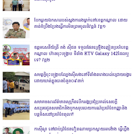
បែកធ្លាយឯកសាររបស់ស្នងការរងម្នាក់នៅខេត្តកណ្ដាល ដោយ
គាត់ខំប្រឹងប្រែងធ្វើការមិនព្រមចូលនិវត្តន៍ វគ្គ១
ឧត្តមសេនីយ៍ត្រី គង់ ស៊ីដន ទទួលផែនគ្រឿងញៀនប្រចាំខេត្ត
កណ្តាល ហ៊ានចុះបង្ក្រាប ទីតាំង KTV Galaxy 142ដែលឬ
ទេ? វគ្គ២
សមត្ថកិ្ចចុះបង្ក្រាបល្បែងស៊ីសងនៅទីតាំងតារាងបាល់ជ្រោយចង្វារ
ដោយឃាត់ខ្លួនបានចំនួន០៩នាក់
សមាគមសារព័ត៌មានសុក្រឹតបើកអង្គប្រជុំប្រគល់សេចក្តី
សម្រេចជូនសមាជិកនិងបូកសរុបរបាយការណ៍ប្រចាំខែកញ្ញានិង
បន្តទិសដៅប្រចាំខែតុលា!!
កាសុីណូ នៅជាប់ព្រំដែនវៀតណាមច្រកស្វាយអាង៉ោង ធ្វើហ្នឹង