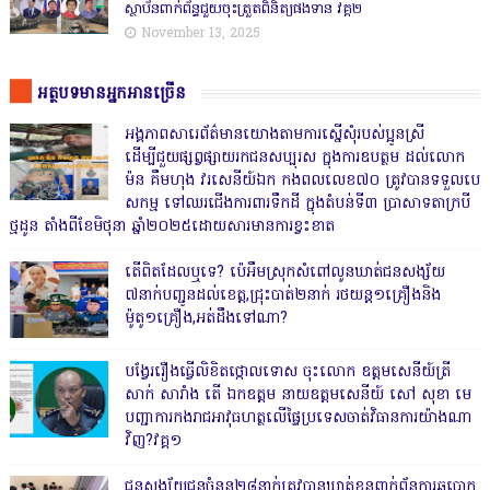
ស្ថាប័នពាក់ព័ន្ធជួយចុះត្រួតពិនិត្យផងទាន វគ្គ២
November 13, 2025
អត្ថបទមានអ្នកអានច្រើន
អង្គភាពសារេព័ត៌មានយោងតាមការស្នើសុំរបស់ប្អូនស្រី
ដើម្បីជួយផ្សព្វផ្សាយរកជនសប្បុរស ក្នុងការឧបត្ថម ដល់លោក
ម៉ន គឹមហុង វរសេនីយ៍ឯក កងពលលេខ៧០ ត្រូវបានទទួលបេ
សកម្ម ទៅឈរជើងការពារទឹកដី ក្នុងតំបន់ទី៣ ប្រាសាទតាក្របី
ថ្មដូន តាំងពីខែមិថុនា ឆ្នាំ២០២៥ដោយសារមានការខ្វះខាត
តើពិតដែលឬទេ? ប៉េអឹមស្រុកសំពៅលូនឃាត់ជនសង្ស័យ
៧នាក់បញ្ជូនដល់ខេត្ត,ជ្រុះបាត់២នាក់ រថយន្ត១គ្រឿងនិង
ម៉ូតូ១គ្រឿង,អត់ដឹងទៅណា?
បង្វែររឿងធ្វើលិខិតថ្កោលទោស ចុះលោក ឧត្តមសេនីយ៍ត្រី
សាក់ សារាំង តើ ឯកឧត្តម នាយឧត្តមសេនីយ៍ សៅ សុខា មេ
បញ្ជាការកងរាជអាវុធហត្ថលើផ្ទៃប្រទេសចាត់វិធានការយ៉ាងណា
វិញ?វគ្គ១
ជនសង្ស័យជនចំនួន២៨នាក់ត្រូវបានឃាត់ខ្លួនពាក់ព័ន្ធការឆបោក