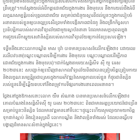
ជួយតម្រង់ទិសដល់ប្អូនៗក្នុងការជ្រើសរើសឯកទេសសិក្សានៅថ្នាក់ឧត្តមសិក្សាឲ្យបាន
ត្រឹមត្រូវ។ការស្វែងយល់អំពីកត្តាជោគជ័យក្នុងការងារ និងមុខរបរ នឹងការយល់ដឹងអំពី
លក្ខណសម្បត្តិរបស់បុគ្គលជោគជ័យ សម្រាប់ជាជំនួយស្មារតីដល់ប្អូនៗក្នុងការរៀបចំ
អនាគតរបស់ខ្លួនឲ្យបានល្អប្រសើរព្រមទាំងបង្កើនភាពជាដៃគូ និងពង្រីកកិច្ចសហ
ប្រតិបត្តិការរបស់សាកលវិទ្យាល័យជាមួយស្ថាប័ននានា ដែលមានសក្តានុពលក្នុង
ការជួយលើកស្ទួយសេវានិស្សិតរបស់សាកលវិទ្យាល័យឲ្យកាន់តែប្រសារឡើង។
ទន្ទឹមនឹងនោះលោកបណ្ឌិត មាស បូរ៉ា បាទមានប្រសាសន៍លើកឡើងថា៖ ដោយឈ
រលើបាវចនា(បណ្ដុះបណ្ដាលដើម្បីការងារ និងមុខរបរ បណ្ដុះបណ្ដាលដើម្បីភាព
ជោគជ័យក្នុងការងារ និងមុខរបរ)។ជាក់ស្ដែងតាមរយៈសន្និសីទ ស៊ី យូ អេស
២០២៣នេះ សបញ្ជាក់ឲ្យឃើញថាសាកលវិទ្យាល័យពិតជាបានត្រៀមចិត្តត្រៀមកាយ
និងលក្ខណៈសម្បត្តិរួចជាស្រេចក្នុងការអភិវឌ្ឍន៍សមត្ថភាពរបស់ខ្លួន ក៏ដូចជានិស្សិត
របស់ខ្លួនដើម្បីឆ្លើយតបទៅនឹងតម្រូវការទីផ្សារការងារនាពេលអនាគត។
ថ្លែងនៅក្នុងឱកាសនោះលោក យឹម សំណាង បានមានប្រសាសន៍លើកឡើងថា៖
គោលបំណងនៃសន្និសីទស៊ី យូ អេស ២០២៣នេះ ពិតជាមានអត្ថប្រយោជន៍ជាច្រើន
សម្រាប់ប្អូនៗនិស្សិត ដែលមានវត្តមាននៅទីនេះ។ដូច្នេះហើយសូមព្យាយាមយកចិត្ត
ទុកដាក់ស្ដាប់ និងរៀនសូត្រពី លោកបណ្ឌិត និងវាលគ្មិនទាំងអស់ ដែលបានធ្វើបទ
បង្ហាញដ៏មានសារៈសំខាន់ក្នុងថ្ងៃនេះ។