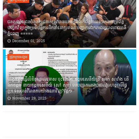
ជនសង្ស័យជនចំនួន២៨នាក់ត្រូវបានឃាត់ខ្លួនពាក់ព័ន្ធការឆបោកតាមប្រព័ន្ធ
បច្ចេកវិទ្យាក្នុងប្រតិបត្តិការដឹកនាំដោយគណៈបញ្ជាការឯកភាពរដ្ឋបាលរាជធានី
ភ្នំពេញ ‎=====
December 01, 2025
ជ្រុងមួយសង្គម
បង្វែររឿងធ្វើលិខិតថ្កោលទោស ចុះលោក ឧត្តមសេនីយ៍ត្រី សាក់ សារាំង តើ
ឯកឧត្តម នាយឧត្តមសេនីយ៍ សៅ សុខា មេបញ្ជាការកងរាជអាវុធហត្ថលើផ្ទៃ
ប្រទេសចាត់វិធានការយ៉ាងណាវិញ?វគ្គ១
November 29, 2025