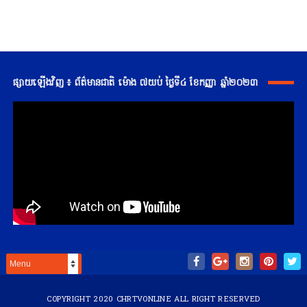
ផ្សាយឡើងវិញ ៖ ព័ត៌មានជាតិ ម៉ោង ៧យប់ ថ្ងៃទី៤ ខែកញ្ញា ឆ្នាំ២០២៣
COPYRIGHT 2020
CHRTVONLINE
ALL RIGHT RESERVED