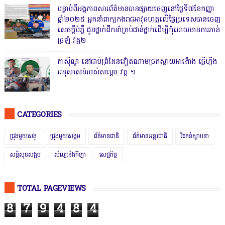
បន្ទាប់ពីអង្គភាពសារព័ត៌មានបានផ្សាយចេញនៅថ្ងៃទី៧ខែកញ្ញា
ឆ្នាំ២០២៥ អ្នកនាំពាក្យកងរាជអាវុធហត្ថលើផ្ទៃប្រទេសបានចេញ
សេចក្តីបំភ្លឺ ជូនថ្នាក់ដឹកនាំគ្រប់ជាន់ថ្នាក់ដើម្បីកុំអោយមានការភាន់
ច្រឡំ វគ្គ២
កាសុីណូ នៅជាប់ព្រំដែនវៀតណាមច្រកស្វាយអាង៉ោង ធ្វើហ្នឹង
អនុសាសន៍របស់សម្ដេច វគ្គ ១
CATEGORIES
ជ្រុងមួយសង្
ជ្រុងមួយសង្គម
ព័ត៌មានជាតិ
ព័ត៌មានអន្តរជាតិ
រិះគន់ស្ថាបនា
សន្តិសុខសង្គម
សិល្បៈនិងកីឡា
សេដ្ឋកិច្ច
TOTAL PAGEVIEWS
8
7
9
4
8
4