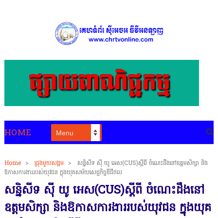
HOME
Home
>
ជ្រុងមួយសង្គម
>
សន្និសីទ សុី យូ អេស(CUS)ស្តីពី ចំណេះដឹងនៅឧត្តមសិក្សា និង
ឱកាសការងាររបស់យុវជន ក្នុងយុគសម័យសេដ្ឋកិច្ចឌីជីថល
សន្និសីទ សុី យូ អេស(CUS)ស្តីពី ចំណេះដឹងនៅ
ឧត្តមសិក្សា និងឱកាសការងាររបស់យុវជន ក្នុងយុគ