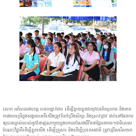
លោក អភិបាលរងខេត្ត បានបញ្ជាក់ថា៖ ដើម្បីក្លាយខ្លួនជាយុវជនពិតប្រាកដ និងមាន
ការងារបម្រើក្នុងសង្គមបានគឺយើងត្រូវខិតខំប្រឹងសិក្សា និងស្រាវជ្រាវ ដាក់នៅផែនការ
ឲ្យបានច្បាស់លាស់នូវជំនាញណាមួយក្នុងគោលបំណងជីវិតនាថ្ងៃអនាគត។ជាពិសេស
ចំណេះវិជ្ជាគឺដើម្បីខ្លួនយើង ដើម្បីគ្រួសារ និងដើម្បីប្រទេសជាតិ ត្រូវជ្រើសរើសយក