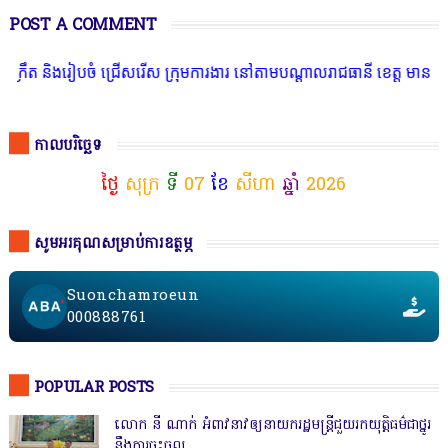
POST A COMMENT
ចំ ជ្រើសរើស ក្រុមការងារ នៅតាមបណ្តាលរាជធានី ខេត្ត មានចំណាប់អារម្មណ៍
កាលបរិច្ឆេទ
ថ្ងៃ
សុក្រ
ទី
07
ខែ
សីហា
ឆ្នាំ
2026
សូមអរគុណសម្រាប់ការឧត្ថម្ភ
Suonchamroeun
000888761
POPULAR POSTS
លោក នី ណាក់ អំពាវនាវឲ្យនាយករដ្ឋមន្ត្រីជួយរកយុត្តិធម៌ជាថ្នូរ
នឹងការចុះចូល