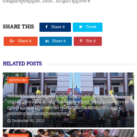
ជំនាញណាមួយឱ្យច្បាស់...ពោល....ចេះអ្វីចេះឱ្យប្រាកដ៕
SHARE THIS
Share it
Tweet
Share it
Share it
Pin it
RELATED POSTS
ជ្រុងមួយសង្គម
កងរាជឣាវុធហត្ថខេត្តបញ្ជូនជនសង្ស័យ ចំនួន១៤នាក់ ទៅសាលាដំបូង
ខេត្តឣនុវត្តតាមនីតិវិធី ពាក់ព័ន្ធ ករណីជួញដូរ រក្សាទុក និងប្រើប្រាស់ដោយខុស
ច្បាប់នូវសារធាតុញៀន, កាន់កាប់ ឬដឹកជញ្ជូនអាវុធដោយគ្មានការអនុញ្ញាត,
រួមភេទជាមួយអនីតិជនក្រោមអាយុ១៥ឆ្នាំ ...
December 01, 2025
ជ្រុងមួយសង្គម