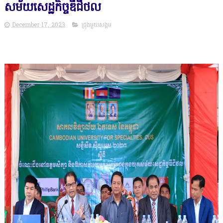
សម័យសេដ្ឋកិច្ចឌីជីថល
December 17, 2023
ជ្រុងមួយសង្គម