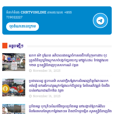
ទំនាក់ទំនង​​
CHRTVONLINE
តាមរយៈលេខ +855
719022227
ចុចតំណតេលេក្រាម
អត្ថបទថ្មីៗ
លោក ម៉ៅ បូណែត អភិបាលរងខណ្ឌចំការមនដឹកនាំក្រុមការងារ ចុះ
ត្រួតពិនិត្យឃ្លាំងស្តុកសាច់បង្កក់ខា្នតយក្ស នៅផ្លូវ៤៧៤ កែងផ្លូវលេខ
១២៣ ខ្វះមន្ត្រីជំនាញចុះសហការណ៍ វគ្គ៣
November 16, 2025
ប្រជាពលរដ្ឋ ផ្ទុះការតវ៉ា សារជាថ្មីសម្តែងការមិនពេញចិត្តចំពោះលោក
គង់ពន្លឺ ចៅអធិការវត្តស្ដៅកន្លែងលក់ដីក្នុងវត្ត តែមិនអភិវឌ្ឍន៍ មិនដឹង
បាត់ទៅណាជាលើកទី៣ វគ្គ២
November 16, 2025
ច្រាំងទន្លេ បុកគ្រិះសំណង់រឹងចូលច្រាំងទន្លេ នៅសង្កាត់ព្រែកអំពិល
មិនមែនមានតែមួយកន្លែងនោះទេ ពិតជារីកដូចផ្សិត សូមមន្ត្រីជំនាញនិង