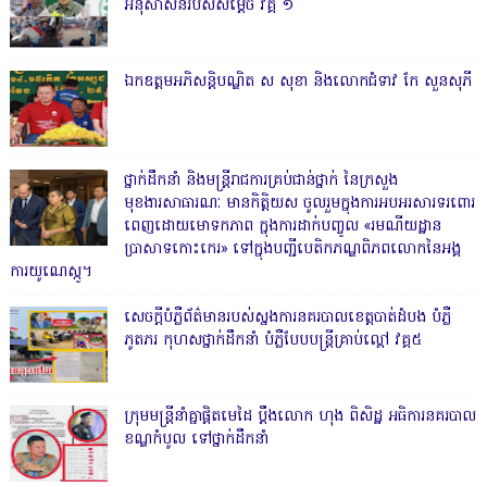
អនុសាសន៍របស់សម្ដេច វគ្គ ១
ឯកឧត្តមអភិសន្តិបណ្ឌិត ស សុខា និងលោកជំទាវ កែ សួនសុភី
ថ្នាក់ដឹកនាំ និងមន្ត្រីរាជការគ្រប់ជាន់ថ្នាក់ នៃក្រសួង
មុខងារសាធារណៈ មានកិត្តិយស ចូលរួមក្នុងការអបអរសារទរពោរ
ពេញដោយមោទកភាព ក្នុងការដាក់បញ្ចូល «រមណីយដ្ឋាន
ប្រាសាទកោះកេរ» ទៅក្នុងបញ្ជីបេតិកភណ្ឌពិភពលោកនៃអង្គ
ការយូណេស្កូ។
សេចក្តីបំភ្លឺព័ត៌មានរបស់ស្នងការនគរបាលខេត្តបាត់ដំបង បំភ្លឺ
ភូតភរ កុហសថ្នាក់ដឹកនាំ បំភ្លឺបែបបន្ត្រីគ្រាប់ល្ពៅ វគ្គ៥
ក្រុមមន្ត្រីនាំគ្នាផ្ដិតមេដៃ ប្ដឹងលោក ហុង ពិសិដ្ឋ អធិការនគរបាល
ខណ្ឌកំបូល ទៅថ្នាក់ដឹកនាំ