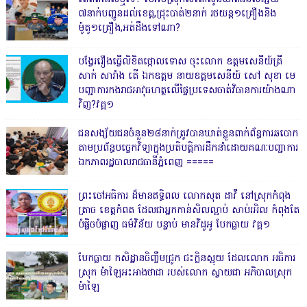
៧នាក់បញ្ជូនដល់ខេត្ត,ជ្រុះបាត់២នាក់ រថយន្ត១គ្រឿងនិង
ម៉ូតូ១គ្រឿង,អត់ដឹងទៅណា?
បង្វែររឿងធ្វើលិខិតថ្កោលទោស ចុះលោក ឧត្តមសេនីយ៍ត្រី
សាក់ សារាំង តើ ឯកឧត្តម នាយឧត្តមសេនីយ៍ សៅ សុខា មេ
បញ្ជាការកងរាជអាវុធហត្ថលើផ្ទៃប្រទេសចាត់វិធានការយ៉ាងណា
វិញ?វគ្គ១
ជនសង្ស័យជនចំនួន២៨នាក់ត្រូវបានឃាត់ខ្លួនពាក់ព័ន្ធការឆបោក
តាមប្រព័ន្ធបច្ចេកវិទ្យាក្នុងប្រតិបត្តិការដឹកនាំដោយគណៈបញ្ជាការ
ឯកភាពរដ្ឋបាលរាជធានីភ្នំពេញ ‎=====
ព្រះចៅអធិការ ដ៏មានឥទ្ធិពល លោកសុត ដាវី នៅស្រុកកំពុង
ត្រាច ខេត្តកំពត ដែលជាអ្នកកាន់សិលល្អាប់ សាប់រអិល កំពុងតែ
បំផ្លិចបំផ្លាញ ធម៌វិន័យ បន្ទាប់ មានវិដូអូ បែកធ្លាយ វគ្គ១
បែកធ្លាយ កសិដ្ឋានចិញ្ចឹមជ្រូក ជះក្លិនស្អុយ ដែលលោក អធិការ
ស្រុក ម៉ាឡៃអះអាងថាជា របស់លោក ស្វាយជា អភិបាលស្រុក
ម៉ាឡៃ