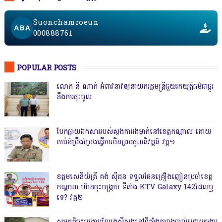
Suonchamroeun
000888761
POPULAR POSTS
លោក នី ណាក់ អំពាវនាវឲ្យនាយករដ្ឋមន្ត្រីជួយរកយុត្តិធម៌ជាថ្នូរ
នឹងការចុះចូល
បែកធ្លាយឯកសាររបស់ស្នងការរងម្នាក់នៅខេត្តកណ្ដាល ដោយ
គាត់ខំប្រឹងប្រែងធ្វើការមិនព្រមចូលនិវត្តន៍ វគ្គ១
ឧត្តមសេនីយ៍ត្រី គង់ ស៊ីដន ទទួលផែនគ្រឿងញៀនប្រចាំខេត្ត
កណ្តាល ហ៊ានចុះបង្ក្រាប ទីតាំង KTV Galaxy 142ដែលឬ
ទេ? វគ្គ២