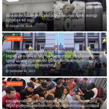
ព័ត៌មានបឋម ករណីបង្ក្រាប ជនជាតិ សិង្ហបុរី និងប្រមូល វត្ថុតាង មានកញ្ឆា
ក្រៀមចំនួន 60 កញ្ចប់
August 09, 2026
ជ្រុងមួយសង្គម
កងរាជឣាវុធហត្ថខេត្តបញ្ជូនជនសង្ស័យ ចំនួន១៤នាក់ ទៅសាលាដំបូង
ខេត្តឣនុវត្តតាមនីតិវិធី ពាក់ព័ន្ធ ករណីជួញដូរ រក្សាទុក និងប្រើប្រាស់ដោយខុស
ច្បាប់នូវសារធាតុញៀន, កាន់កាប់ ឬដឹកជញ្ជូនអាវុធដោយគ្មានការអនុញ្ញាត,
រួមភេទជាមួយអនីតិជនក្រោមអាយុ១៥ឆ្នាំ ...
December 01, 2025
ជ្រុងមួយសង្គម
ជនសង្ស័យជនចំនួន២៨នាក់ត្រូវបានឃាត់ខ្លួនពាក់ព័ន្ធការឆបោកតាមប្រព័ន្ធ
បច្ចេកវិទ្យាក្នុងប្រតិបត្តិការដឹកនាំដោយគណៈបញ្ជាការឯកភាពរដ្ឋបាលរាជធានី