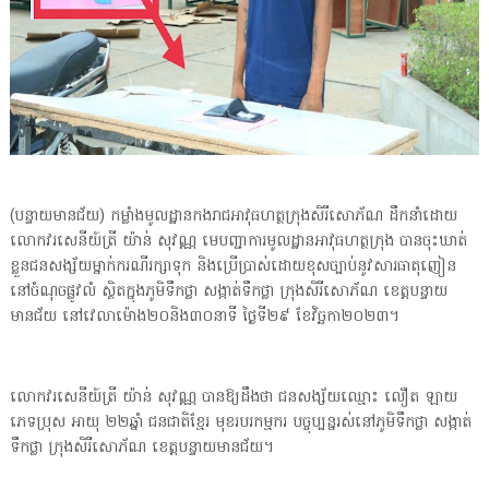
(បន្ទាយមានជ័យ) កម្លាំងមូលដ្ឋានកងរាជអាវុធហត្ថក្រុងសិរីសោភ័ណ ដឹកនាំដោយ
លោកវរសេនីយ៍ត្រី យ៉ាន់ សុវណ្ណ មេបញ្ជាការមូលដ្ឋានអាវុធហត្ថក្រុង បានចុះឃាត់
ខ្លួនជនសង្ស័យម្នាក់ករណីរក្សាទុក និងប្រើប្រាស់ដោយខុសច្បាប់នូវសារធាតុញៀន
នៅចំណុចផ្លូវលំ ស្ថិតក្នុងភូមិទឹកថ្លា សង្កាត់ទឹកថ្លា ក្រុងសិរីសោភ័ណ ខេត្តបន្ទាយ
មានជ័យ នៅវេលាម៉ោង២០និង៣០នាទី ថ្ងៃទី២៩ ខែវិច្ឆកា២០២៣។
លោកវរសេនីយ៍ត្រី យ៉ាន់ សុវណ្ណ បានឱ្យដឹងថា ជនសង្ស័យឈ្មោះ លឿត ឡាយ
ភេទប្រុស អាយុ ២២ឆ្នាំ ជនជាតិខ្មែរ មុខរបរកម្មករ បច្ចុប្បន្នរស់នៅភូមិទឹកថ្លា សង្កាត់
ទឹកថ្លា ក្រុងសិរីសោភ័ណ ខេត្តបន្ទាយមានជ័យ។