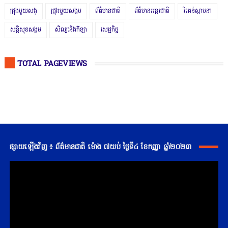
ជ្រុងមួយសង្
ជ្រុងមួយសង្គម
ព័ត៌មានជាតិ
ព័ត៌មានអន្តរជាតិ
រិះគន់ស្ថាបនា
សន្តិសុខសង្គម
សិល្បៈនិងកីឡា
សេដ្ឋកិច្ច
TOTAL PAGEVIEWS
ផ្សាយឡើងវិញ ៖ ព័ត៌មានជាតិ ម៉ោង ៧យប់ ថ្ងៃទី៤ ខែកញ្ញា ឆ្នាំ២០២៣