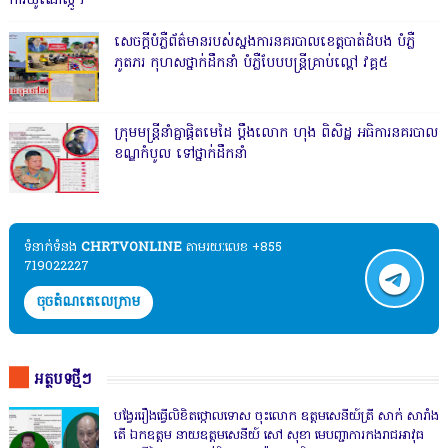
ការយូណេស្កូ។
សេចក្តីបំភ្លឺព័ត៌មានរបស់ស្នងការនគរបាលខេត្តបាត់ដំបង បំភ្លឺ
ភូតភរ កុហសថ្នាក់ដឹកនាំ បំភ្លឺបែបបន្ត្រីគ្រាប់ល្ពៅ វគ្គ៥
ក្រុមមន្ត្រីនាំគ្នាផ្ដិតមេដៃ ប្ដឹងលោក ហុង ពិសិដ្ឋ អធិការនគរបាល
ខណ្ឌកំបូល ទៅថ្នាក់ដឹកនាំ
ទំនាក់ទំនង​​
CHRTVONLINE
តាមរយៈលេខ +855
719022227
ចុចតំណតេលេក្រាម
អត្ថបទថ្មីៗ
បង្វែររឿងធ្វើលិខិតថ្កោលទោស ចុះលោក ឧត្តមសេនីយ៍ត្រី សាក់ សារាំង
តើ ឯកឧត្តម នាយឧត្តមសេនីយ៍ សៅ សុខា មេបញ្ជាការកងរាជអាវុធ