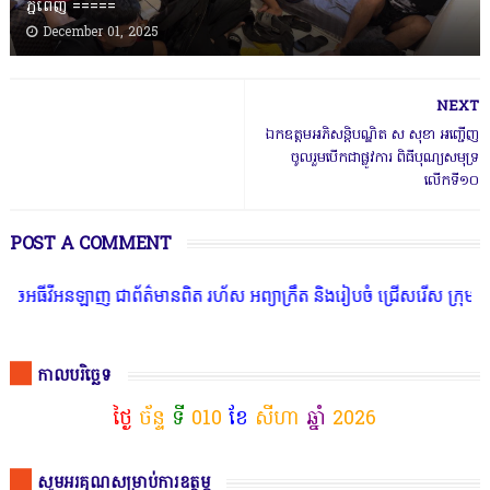
ភ្នំពេញ ‎=====
December 01, 2025
NEXT
ឯកឧត្តមអភិសន្តិបណ្ឌិត ស សុខា អញ្ជេីញ
ចូលរួមបើកជាផ្លូវការ ពិធីបុណ្យសមុទ្រ
លើកទី១០
POST A COMMENT
ធីវីអនឡាញ ជាព័ត៌មានពិត រហ័ស អព្យាក្រឹត និងរៀបចំ ជ្រើសរើស ក្រុមការង
កាលបរិច្ឆេទ
ថ្ងៃ
ច័ន្ទ
ទី
010
ខែ
សីហា
ឆ្នាំ
2026
សូមអរគុណសម្រាប់ការឧត្ថម្ភ