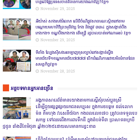
ហត្ថលើផ្ទៃប្រទេសចាត់វិធានការយ៉ាងណាវិញ?វគ្គ១
November 29, 2025
អីយ៉ាស់ សាងសង់រំលោភ លើដីចំណីផ្លូវសាធារណៈស្ថិតនៅតាម
បណ្ដោយមហាវិថីព្រះមុនីវង្ស កែង និងផ្លូវ ៣៣៤ ក្នុងសង្កាត់បឹង
កេងកង១ ខណ្ឌបឹងកេងកង តើមន្ត្រី រដ្ឋបាលបាត់ទៅណាអស់ វគ្គ១
November 29, 2025
ទីតាំង ល្បែងស៊ីសងអនឡាញខុសច្បាប់នៅសង្កាត់សឹ្ចង
មានជ័យទី១ខណ្ឌមានជ័យ៧៧៧៧ បើកដំណើរការដោយមិនរំខានដែន
សមត្ថកិច្ចវគ្គ១
November 28, 2025
អត្ថបទមានអ្នកអានច្រើន
អង្គភាពសារេព័ត៌មានយោងតាមការស្នើសុំរបស់ប្អូនស្រី
ដើម្បីជួយផ្សព្វផ្សាយរកជនសប្បុរស ក្នុងការឧបត្ថម ដល់លោក
ម៉ន គឹមហុង វរសេនីយ៍ឯក កងពលលេខ៧០ ត្រូវបានទទួលបេ
សកម្ម ទៅឈរជើងការពារទឹកដី ក្នុងតំបន់ទី៣ ប្រាសាទតាក្របី
ថ្មដូន តាំងពីខែមិថុនា ឆ្នាំ២០២៥ដោយសារមានការខ្វះខាត
តើពិតដែលឬទេ? ប៉េអឹមស្រុកសំពៅលូនឃាត់ជនសង្ស័យ