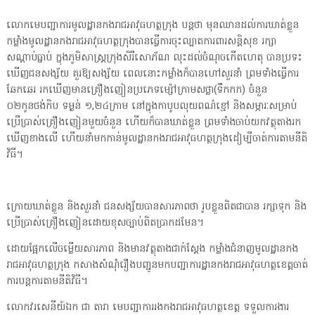
លោកមេបញ្ជាការមូលដ្ឋានកងរាជអាវុធហត្ថក្រុង បន្តថា មុនឈានដល់ការឃាត់ខ្លួន
កម្លាំងមូលដ្ឋានកងរាជអាវុធហត្ថក្រុងបានធ្វើការចុះល្បាតការពារសន្តិសុខ រក្សា
សណ្តាប់ធ្នាប់ ក្នុងភូមិសាស្ត្រក្រុងសិរីសោភ័ណ លុះដល់ចំណុចកេីតហេតុ បានប្រទះ
ឃើញជនសង្ស័យ គួរឱ្យសង្ស័យ ពេលនោះកម្លាំងក៏បានហៅសួរនាំ ព្រមទាំងធ្វើការ
ឆែកឆេរ រកឃើញមានគ្រឿងញៀនប្រភេទម្ស៉ៅក្រាមសថ្លា(ទឹកកក) ចំនួន
០២កូនថង់កិប ទម្ងន់ ១,២៤ក្រាម នៅក្នុងកាបូបលុយពណ៌ខ្មៅ និងសម្ភារៈសម្រាប់
ប្រើប្រាស់គ្រឿងញៀនមួយចំនួន ហើយក៏បានឃាត់ខ្លួន ព្រមទាំងចាប់យកវត្ថុតាងរក
ឃើញខាងលើ ហើយនាំមកកាន់មូលដ្ឋានកងរាជអាវុធហត្ថក្រុងដៀម្បីចាត់ការតាមនីតិ
វិធី។
ក្រោយឃាត់ខ្លួន និងសួរនាំ ជនសង្ស័យបានសារភាពថា រូបខ្លួនពិតជាបាន រក្សាទុក និង
ប្រើប្រាស់គ្រឿងញៀនដោយខុសច្បាប់ពិតប្រាកដមែន។
ដោយផ្អែកលេីចម្លេីយសារភាព និងមានវត្ថុតាងជាក់ស្តែង កម្លាំងជំនាញមូលដ្ឋានកង
រាជអាវុធហត្ថក្រុង កសាងសំណុំរឿងបញ្ជូនមកបញ្ជាការដ្ឋានកងរាជអាវុធហត្ថខេត្តចាត់
ការបន្តការតាមនីតិវិធី។
លោកវរសេនីយ៍ឯក ជា តារា មេបញ្ជាការរងកងរាជអាវុធហត្ថខេត្ត ទទួលការងារ