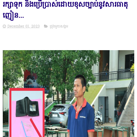
រក្សាទុក និងប្រើប្រាស់ដោយខុសច្បាប់នូវសារធាតុ
ញៀន...
December 01, 2023
ជ្រុងមួយសង្គម