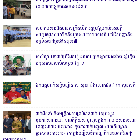
សមត្ថកិ្ចចុះបង្ក្រាបល្បែងស៊ីសងនៅទីតាំងតារាងបាល់ជ្រោយចង្វារ
ដោយឃាត់ខ្លួនបានចំនួន០៩នាក់
សមាគមសារព័ត៌មានសុក្រឹតបើកអង្គប្រជុំប្រគល់សេចក្តី
សម្រេចជូនសមាជិកនិងបូកសរុបរបាយការណ៍ប្រចាំខែកញ្ញានិង
បន្តទិសដៅប្រចាំខែតុលា!!
កាសុីណូ នៅជាប់ព្រំដែនវៀតណាមច្រកស្វាយអាង៉ោង ធ្វើហ្នឹង
អនុសាសន៍របស់សម្ដេច វគ្គ ១
ឯកឧត្តមអភិសន្តិបណ្ឌិត ស សុខា និងលោកជំទាវ កែ សួនសុភី
ថ្នាក់ដឹកនាំ និងមន្ត្រីរាជការគ្រប់ជាន់ថ្នាក់ នៃក្រសួង
មុខងារសាធារណៈ មានកិត្តិយស ចូលរួមក្នុងការអបអរសារទរពោរ
ពេញដោយមោទកភាព ក្នុងការដាក់បញ្ចូល «រមណីយដ្ឋាន
ប្រាសាទកោះកេរ» ទៅក្នុងបញ្ជីបេតិកភណ្ឌពិភពលោកនៃអង្គ