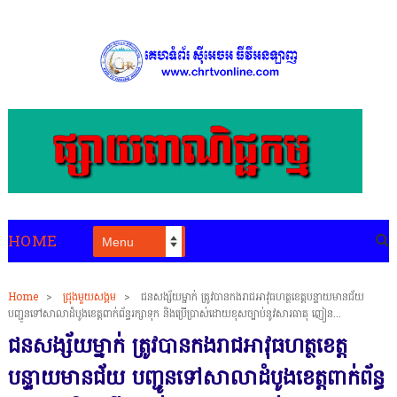
HOME
Home
>
ជ្រុងមួយសង្គម
>
ជនសង្ស័យម្នាក់ ត្រូវបានកងរាជអាវុធហត្ថខេត្តបន្ទាយមានជ័យ
បញ្ជូនទៅសាលាដំបូងខេត្តពាក់ព័ន្ធរក្សាទុក និងប្រើប្រាស់ដោយខុសច្បាប់នូវសារធាតុ ញៀន...
ជនសង្ស័យម្នាក់ ត្រូវបានកងរាជអាវុធហត្ថខេត្ត
បន្ទាយមានជ័យ បញ្ជូនទៅសាលាដំបូងខេត្តពាក់ព័ន្ធ