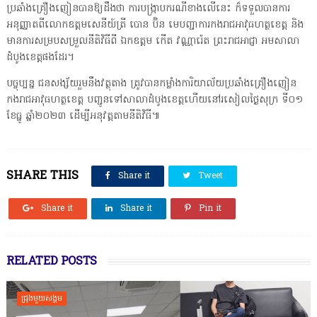
ប្រឆាំងគ្រឿងញៀនបានឱ្យដឹងថា ការបង្ក្រាបករណីខាងលើនេះ ក៏ទទួលបានការ
អនុញ្ញាតពីលោកឧត្តមសេនីយ៍ត្រី បោន ប៊ិន មេបញ្ជាការកងរាជអាវុធហត្ថខេត្ត និង
មានការសម្របសម្រួលនីតិវិធីពី ឯកឧត្តម កើត វណ្ណារ៉េត ព្រះរាជអាជ្ញា អមសាលា
ដំបូងខេត្តផងដែរ។
បច្ចុប្បន្ន ជនសង្ស័យរួមនឹងវត្ថុតាង ត្រូវបានកម្លាំងការិយាល័យប្រឆាំងគ្រឿងញៀន
កងរាជអាវុធហត្ថខេត្ត បញ្ជូនទៅសាលាដំបូងខេត្តហើយនៅរសៀលថ្ងៃសុក្រ ទី០១
ខែធ្នូ ឆ្នាំ២០២៣ ដើម្បីអនុវត្តតាមនីតិវិធី៕
SHARE THIS
Share it
Tweet
Share it
Share it
Pin it
RELATED POSTS
ជ្រុងមួយសង្គម