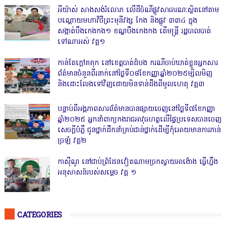
អីយ៉ាស់ សាងសង់រំលោភ លើដីចំណីផ្លូវសាធារណៈស្ថិតនៅតាម
បណ្ដោយមហាវិថីព្រះមុនីវង្ស កែង និងផ្លូវ ៣៣៤ ក្នុង
សង្កាត់បឹងកេងកង១ ខណ្ឌបឹងកេងកង តើមន្ត្រី រដ្ឋបាលបាត់
ទៅណាអស់ វគ្គ១
កាន់តែក្តៅគគុក នៅខេត្តបាត់ដំបង ករណីចាប់ឃាត់ខ្លួនអ្នកសារ
ព័ត៌មានចំនួនពីរនាក់នៅថ្ងៃទី០៨ខែកញ្ញាឆ្នាំ២០២៥ម្សិលមិញ
និងដោះលែងទៅវិញដោយមិនទាន់ដឹងពីមូលហេតុ វគ្គ៣
បន្ទាប់ពីអង្គភាពសារព័ត៌មានបានផ្សាយចេញនៅថ្ងៃទី៧ខែកញ្ញា
ឆ្នាំ២០២៥ អ្នកនាំពាក្យកងរាជអាវុធហត្ថលើផ្ទៃប្រទេសបានចេញ
សេចក្តីបំភ្លឺ ជូនថ្នាក់ដឹកនាំគ្រប់ជាន់ថ្នាក់ដើម្បីកុំអោយមានការភាន់
ច្រឡំ វគ្គ២
កាសុីណូ នៅជាប់ព្រំដែនវៀតណាមច្រកស្វាយអាង៉ោង ធ្វើហ្នឹង
អនុសាសន៍របស់សម្ដេច វគ្គ ១
CATEGORIES