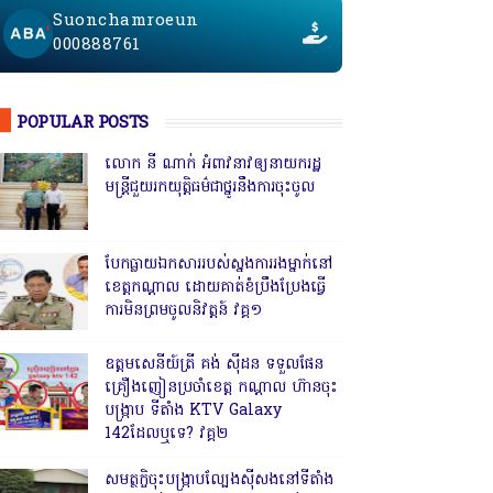
Suonchamroeun
000888761
POPULAR POSTS
លោក នី ណាក់ អំពាវនាវឲ្យនាយករដ្ឋ
មន្ត្រីជួយរកយុត្តិធម៌ជាថ្នូរនឹងការចុះចូល
បែកធ្លាយឯកសាររបស់ស្នងការរងម្នាក់នៅ
ខេត្តកណ្ដាល ដោយគាត់ខំប្រឹងប្រែងធ្វើ
ការមិនព្រមចូលនិវត្តន៍ វគ្គ១
ឧត្តមសេនីយ៍ត្រី គង់ ស៊ីដន ទទួលផែន
គ្រឿងញៀនប្រចាំខេត្ត កណ្តាល ហ៊ានចុះ
បង្ក្រាប ទីតាំង KTV Galaxy
142ដែលឬទេ? វគ្គ២
សមត្ថកិ្ចចុះបង្ក្រាបល្បែងស៊ីសងនៅទីតាំង