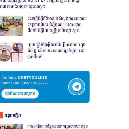
រមណីយដ្ឋានប្រាសាទកោះកេរ» ទៅក្នុងបញ្ជីបេតិកភណ្ឌ
ិភពលោកនៃអង្គការយូណេស្កូ។
សេចក្តីបំភ្លឺព័ត៌មានរបស់ស្នងការនគរបាល
ខេត្តបាត់ដំបង បំភ្លឺភូតភរ កុហសថ្នាក់
ដឹកនាំ បំភ្លឺបែបបន្ត្រីគ្រាប់ល្ពៅ វគ្គ៥
ក្រុមមន្ត្រីនាំគ្នាផ្ដិតមេដៃ ប្ដឹងលោក ហុង
ពិសិដ្ឋ អធិការនគរបាលខណ្ឌកំបូល ទៅ
ថ្នាក់ដឹកនាំ
ទំនាក់ទំនង​​
CHRTVONLINE
តាមរយៈលេខ +855 719022227
ចុចតំណតេលេក្រាម
អត្ថបទថ្មីៗ
ជនសង្ស័យជនចំនួន២៨នាក់ត្រូវបានឃាត់ខ្លួន