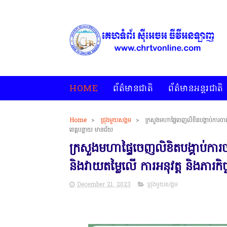
HOME
ព័ត៌មានជាតិ
ព័ត៌មានអន្តរជាតិ
Home
>
ជ្រុងមួយសង្គម
>
ក្រសួងមហាផ្ទៃចេញលិខិតបង្គាប់ការចាត់ត
ខេត្តបន្ទាយ មានជ័យ
ក្រសួងមហាផ្ទៃចេញលិខិតបង្គាប់ការចាត
និងវាយតម្លៃលើ ការអនុវត្ត និងភារកិ
December 21, 2023
ជ្រុងមួយសង្គម