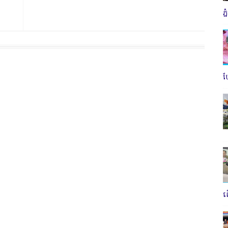
ភ
ប
ត