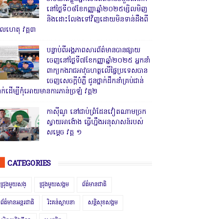
នៅថ្ងៃទី០៨ខែកញ្ញាឆ្នាំ២០២៥ម្សិលមិញ
និងដោះលែងទៅវិញដោយមិនទាន់ដឹងពី
ូលហេតុ វគ្គ៣
បន្ទាប់ពីអង្គភាពសារព័ត៌មានបានផ្សាយ
ចេញនៅថ្ងៃទី៧ខែកញ្ញាឆ្នាំ២០២៥ អ្នកនាំ
ពាក្យកងរាជអាវុធហត្ថលើផ្ទៃប្រទេសបាន
ចេញសេចក្តីបំភ្លឺ ជូនថ្នាក់ដឹកនាំគ្រប់ជាន់
្នាក់ដើម្បីកុំអោយមានការភាន់ច្រឡំ វគ្គ២
កាសុីណូ នៅជាប់ព្រំដែនវៀតណាមច្រក
ស្វាយអាង៉ោង ធ្វើហ្នឹងអនុសាសន៍របស់
សម្ដេច វគ្គ ១
CATEGORIES
ជ្រុងមួយសង្
ជ្រុងមួយសង្គម
ព័ត៌មានជាតិ
ព័ត៌មានអន្តរជាតិ
រិះគន់ស្ថាបនា
សន្តិសុខសង្គម