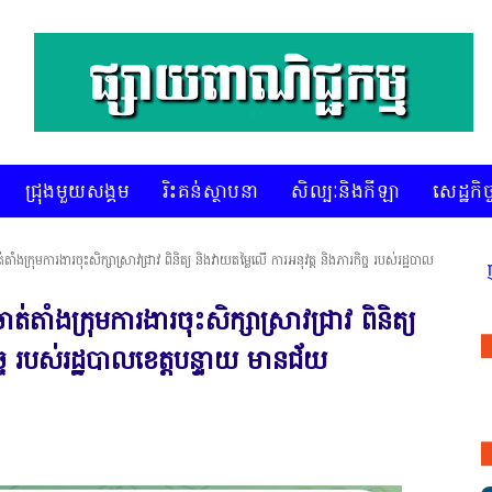
ជ្រុងមួយសង្គម
រិះគន់ស្ថាបនា
សិល្បៈនិងកីឡា
សេដ្ឋកិច្
ាំងក្រុមការងារចុះសិក្សាស្រាវជ្រាវ ពិនិត្យ និងវាយតម្លៃលើ ការអនុវត្ត និងភារកិច្ច របស់រដ្ឋបាល
* គេហទំព័រ ស៊ីអេចអធីវីអនឡាញ ជាព័ត៌មានព
់តាំងក្រុមការងារចុះសិក្សាស្រាវជ្រាវ ពិនិត្យ
ច្ច របស់រដ្ឋបាលខេត្តបន្ទាយ មានជ័យ