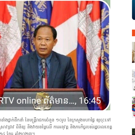
ំងថ្នាក់ដឹកនាំ នៃមន្ត្រីរាជការចំនួន ១០រូប នៃក្រសួងមហាផ្ទៃ ឲ្យចុះទៅ
វជ្រាវ ពិនិត្យ និងវាយតម្លៃលើ ការអនុវត្ត និងភារកិច្ចរបស់រដ្ឋបាលខេត្ត
២៤ ខែធ្នូ ឆ្នាំ២០២៣។