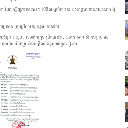
២០២៣ ដែលរស្មីញូវទទួលបាន។ លិខិតបង្គាប់ការនេះ ចុះហត្ថលេខាដោយលោក អ៊ុ
្រធាន ក្រុមប្រឹក្សាខេត្តបន្ទាយមានជ័យ
្តចំនួន ១០រូប , សមាជិកក្រុម ប្រឹក្សាខេត្ត , លោក សាន ស៊ានហូ ប្រធាន
រុងប៉ោយប៉ែត រួមទាំងមន្ត្រីពាក់ព័ន្ធមួយចំនួនទៀត៕