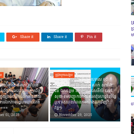
ត
ប
ម
Share it
Share it
Pin it
គម
ជ្រុងមួយសង្គម
បង្វែររឿងធ្វើលិខិតថ្កោលទោស ចុះ
ជនចំនួន២៨នាក់ត្រូវបាន
លោក ឧត្តមសេនីយ៍ត្រី សាក់ សារាំង
ាក់ព័ន្ធការឆបោកតាមប្រព័ន្ធ
តើ ឯកឧត្តម នាយឧត្តមសេនីយ៍ សៅ
ាក្នុងប្រតិបត្តិការដឹកនាំដោយ
សុខា មេបញ្ជាការកងរាជអាវុធហត្ថលើផ្ទៃ
ការឯកភាពរដ្ឋបាលរាជធានី
ប្រទេសចាត់វិធានការយ៉ាងណាវិញ?
ច
=====
វគ្គ១
er 01, 2025
November 29, 2025