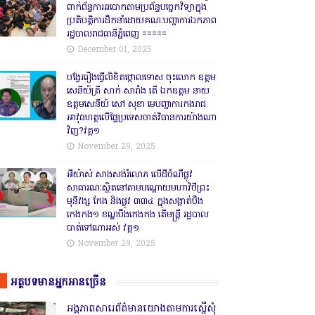
ពាក់ព័ន្ធការឆបោកតាមប្រព័ន្ធបច្ចេកវិទ្យាក្នុង
ប្រតិបត្តិការដឹកនាំដោយគណៈបញ្ជាការឯកភាព
រដ្ឋបាលរាជធានីភ្នំពេញ ‎=====
December 01, 2025
បង្វែររឿងធ្វើលិខិតថ្កោលទោស ចុះលោក ឧត្តម
សេនីយ៍ត្រី សាក់ សារាំង តើ ឯកឧត្តម នាយ
ឧត្តមសេនីយ៍ សៅ សុខា មេបញ្ជាការកងរាជ
អាវុធហត្ថលើផ្ទៃប្រទេសចាត់វិធានការយ៉ាងណា
វិញ?វគ្គ១
November 29, 2025
អីយ៉ាស់ សាងសង់រំលោភ លើដីចំណីផ្លូវ
សាធារណៈស្ថិតនៅតាមបណ្ដោយមហាវិថីព្រះ
មុនីវង្ស កែង និងផ្លូវ ៣៣៤ ក្នុងសង្កាត់បឹង
កេងកង១ ខណ្ឌបឹងកេងកង តើមន្ត្រី រដ្ឋបាល
បាត់ទៅណាអស់ វគ្គ១
November 29, 2025
អត្ថបទមានអ្នកអានច្រើន
អង្គភាពសារេព័ត៌មានយោងតាមការស្នើសុំ