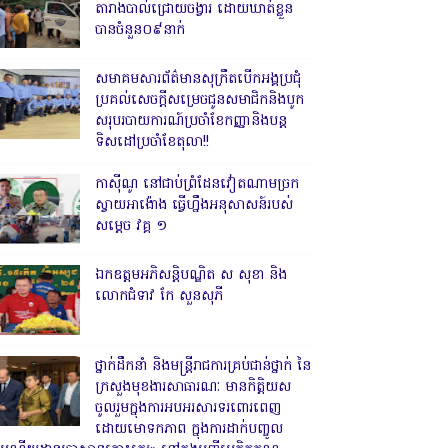
តារាងបាល់ជ្រោយចង្វារ ដោយឃាត់ខ្លួន
បានចំនួន០៩នាក់
សមាគមសារព័ត៌មានសុក្រឹតបើកអង្គប្រជុំ
ប្រគល់សេចក្តីសម្រេចជូនសមាជិកនិងបូក
សរុបរបាយការណ៍ប្រចាំខែកញ្ញានិងបន្ត
ទិសដៅប្រចាំខែតុលា!!
កាសុីណូ នៅជាប់ព្រំដែនវៀតណាមច្រក
ស្វាយអាង៉ោង ធ្វើហ្នឹងអនុសាសន៍របស់
សម្ដេច វគ្គ ១
ឯកឧត្តមអភិសន្តិបណ្ឌិត ស សុខា និង
លោកជំទាវ កែ សួនសុភី
ថ្នាក់ដឹកនាំ និងមន្ត្រីរាជការគ្រប់ជាន់ថ្នាក់ នៃ
ក្រសួងមុខងារសាធារណៈ មានកិត្តិយស
ចូលរួមក្នុងការអបអរសារទរពោរពេញ
ដោយមោទកភាព ក្នុងការដាក់បញ្ចូល