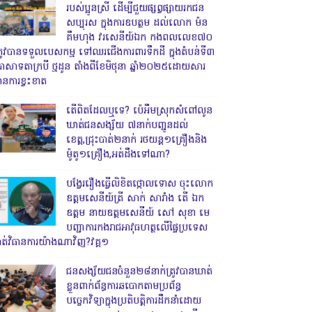
របស់ប្អូនស្រី ដើម្បីជួយផ្សព្វផ្សាយរកជន
សប្បុរស ក្នុងការឧបត្ថម ដល់លោក ម៉ន
គឹមហុង វរសេនីយ៍ឯក កងពលលេខ៧០
្រូវបានទទួលបេសកម្ម ទៅឈរជើងការពារទឹកដី ក្នុងតំបន់ទី៣
្រាសាទតាក្របី ថ្មដូន តាំងពីខែមិថុនា ឆ្នាំ២០២៥ដោយសារ
ានការខ្វះខាត
តើពិតដែលឬទេ? ប៉េអឹមស្រុកសំពៅលូន
ឃាត់ជនសង្ស័យ ៧នាក់បញ្ជូនដល់
ខេត្ត,ជ្រុះបាត់២នាក់ រថយន្ត១គ្រឿងនិង
ម៉ូតូ១គ្រឿង,អត់ដឹងទៅណា?
បង្វែររឿងធ្វើលិខិតថ្កោលទោស ចុះលោក
ឧត្តមសេនីយ៍ត្រី សាក់ សារាំង តើ ឯក
ឧត្តម នាយឧត្តមសេនីយ៍ សៅ សុខា មេ
បញ្ជាការកងរាជអាវុធហត្ថលើផ្ទៃប្រទេស
ាត់វិធានការយ៉ាងណាវិញ?វគ្គ១
ជនសង្ស័យជនចំនួន២៨នាក់ត្រូវបានឃាត់
ខ្លួនពាក់ព័ន្ធការឆបោកតាមប្រព័ន្ធ
បច្ចេកវិទ្យាក្នុងប្រតិបត្តិការដឹកនាំដោយ