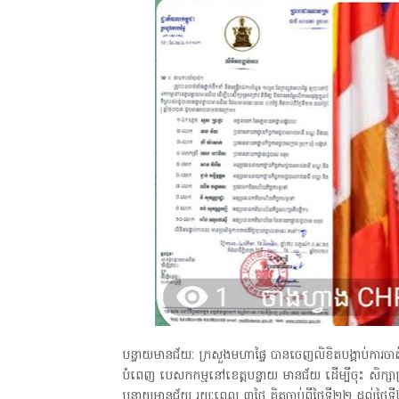
បន្ទាយមានជ័យ: ក្រសួងមហាផ្ទៃ បានចេញលិខិតបង្គាប់ការចាត់តា
បំពេញ បេសកកម្មនៅខេត្តបន្ទាយ មានជ័យ ដើម្បីចុះ សិក្សាស្រា
បន្ទាយមានជ័យ រយៈពេល ៣ថ្ងៃ គិតចាប់ពីថ្ងៃទី២២ ដល់ថ្ងៃទី