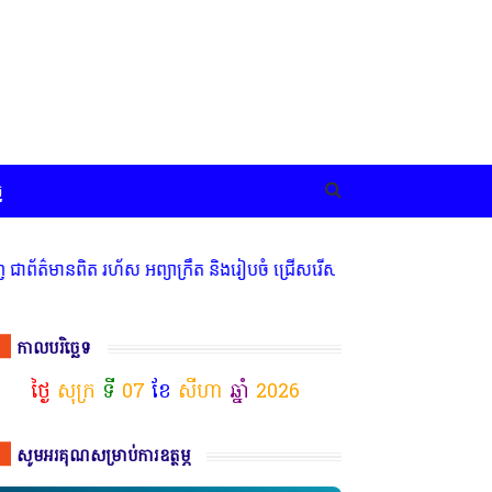
ច
ិត រហ័ស អព្យាក្រឹត និងរៀបចំ ជ្រើសរើស ក្រុមការងារ នៅតាមបណ្តាលរាជធាន
កាលបរិច្ឆេទ
ថ្ងៃ
សុក្រ
ទី
07
ខែ
សីហា
ឆ្នាំ
2026
សូមអរគុណសម្រាប់ការឧត្ថម្ភ