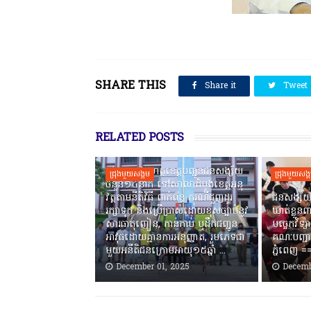
SHARE THIS
Share it
Tweet
RELATED POSTS
កងរាជឣាវុធហត្ថខេត្តបញ្ជូនជនសង្ស័យ
ជ្រុងមួយសង្គម
ជ្រុងមួយសង្
ចំនួន១៤នាក់ ទៅសាលាដំបូងខេត្តឣនុ
វត្តតាមនីតិវិធី ពាក់ព័ន្ធ ករណីជួញដូរ
ជនសង្ស័យ
រក្សាទុក និងប្រើប្រាស់ដោយខុសច្បាប់នូវ
ឃាត់ខ្លួនព
សារធាតុញៀន, កាន់កាប់ ឬដឹកជញ្ជូន
បច្ចេកវិទ្យ
អាវុធដោយគ្មានការអនុញ្ញាត, រួមភេទជា
គណៈបញ្ជា
មួយអនីតិជនក្រោមអាយុ១៥ឆ្នាំ ...
ភ្នំពេញ ‎
December 01, 2025
Decemb