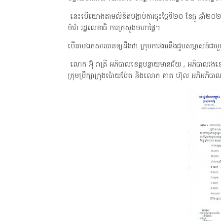
នេះបើយោងតាមលិខិតបង្គាប់ការចុះថ្ងៃទី២០ ខែធ្នូ ឆ្នាំ
ម៉ារ៉ា រដ្ឋលេខាធិ ការក្រសួងមហាផ្ទៃ។
បើតាមឯកសារបានឲ្យដឹងថា ក្រុមការងារនឹងជួបសម្ភាសន៍ជាមួយប
លោក អ៊ុំ រាត្រី អភិបាលខេត្តបន្ទាយមានជ័យ , អភិបាលរងខេត
ក្រុមប្រឹក្សាក្រុងប៉ោយប៉ែត និងលោក គាត ហ៊ុល អភិអភិបាលក្