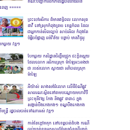
គណៈបញ្ជាការឯកភាពរដ្ឋបាលរាជធានី
្នំពេញ ‎=====
ព្រះចៅអធិការ ដ៏មានឥទ្ធិពល លោកសុត
ដាវី នៅស្រុកកំពុងត្រាច ខេត្តកំពត ដែល
ជាអ្នកកាន់សិលល្អាប់ សាប់រអិល កំពុងតែ
បំផ្លិចបំផ្លាញ ធម៌វិន័យ បន្ទាប់ មានវិដូអូ
ែកធ្លាយ វគ្គ១
បែកធ្លាយ កសិដ្ឋានចិញ្ចឹមជ្រូក ជះក្លិនស្អុយ
ដែលលោក អធិការស្រុក ម៉ាឡៃអះអាងថា
ជា របស់លោក ស្វាយជា អភិបាលស្រុក
ម៉ាឡៃ
អីយ៉ាស់ សាងសង់រំលោភ លើដីចំណីផ្លូវ
សាធារណៈស្ថិតនៅតាមបណ្ដោយមហាវិថី
ព្រះមុនីវង្ស កែង និងផ្លូវ ៣៣៤ ក្នុង
សង្កាត់បឹងកេងកង១ ខណ្ឌបឹងកេងកង
ើមន្ត្រី រដ្ឋបាលបាត់ទៅណាអស់ វគ្គ១
កាន់តែក្តៅគគុក នៅខេត្តបាត់ដំបង ករណី
ចាប់ឃាត់ខ្លួនអ្នកសារព័ត៌មានចំនួនពីរនាក់