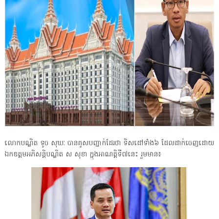
លោកបណ្ឌិត ទូច សុឃៈ បានគូសបញ្ជាក់ដែរថា ទិសដៅទាំង៦ ដែលដាក់ចេញដោយ
ឯកឧត្ដមអភិសន្តិបណ្ឌិត ស សុខា ក្នុងអាណត្តិទី៧នេះ រួមមាន៖