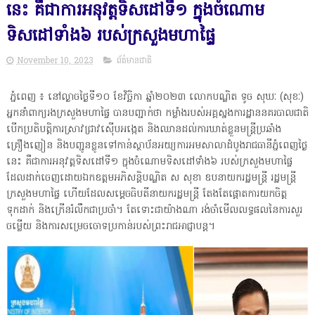
នេះ គឺជាការអនុវត្តទិសដៅទី១ ក្នុងចំណោម
ទិសដៅទាំង៦ របស់ក្រសួងមហាផ្ទៃ
November 10, 2023
ព័ត៌មានជាតិ
ភ្នំពេញ ៖ នៅល្ងាចថ្ងៃទី១០ ខែវិច្ឆិកា ឆ្នាំ២០២៣ លោកបណ្ឌិត ទូច សុឃៈ (សុខៈ)
អ្នកនាំពាក្យរងក្រសួងមហាផ្ទៃ បានបញ្ជាក់ថា កម្លាំងរបស់អគ្គស្នងការដ្ឋាននគរបាលជាតិ
បើកប្រតិបត្តិការស្រាវជ្រាវស៊ើបអង្កេត និងឈានដល់ការឃាត់ខ្លួនមន្ត្រីប្រឆាំង
គ្រឿងញៀន និងបញ្ជូនខ្លូនទៅកាន់ស្ថាប័នអយ្យការអមសាលាដំបូងរាជធានីភ្នំពេញថ្ងៃ
នេះ គឺជាការអនុវត្តទិសដៅទី១ ក្នុងចំណោមទិសដៅទាំង៦ របស់ក្រសួងមហាផ្ទៃ
ដែលដាក់ចេញដោយឯកឧត្ដមអភិសន្តិបណ្ឌិត ស សុខា ឧបនាយករដ្ឋមន្ត្រី រដ្ឋមន្ត្រី
ក្រសួងមហាផ្ទៃ ហើយដែលសម្ដេចធិបតីនាយករដ្ឋមន្ត្រី តែងតែផ្តោតការយកចិត្ត
ទុកដាក់ និងក្រើនរំលឹកជាប្រចាំ។ តែទោះជាយ៉ាងណា រង់ចាំមើលលទ្ធផលនៃការសួរ
ចម្លើយ និងការសម្រេចចោទប្រកាន់របស់ព្រះរាជអាជ្ញាបន្ត។