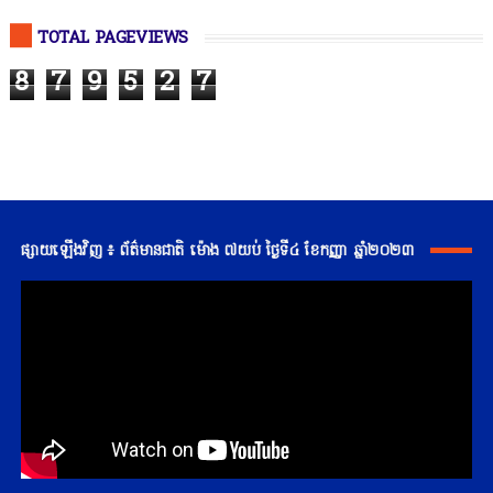
TOTAL PAGEVIEWS
8
7
9
5
2
7
ផ្សាយឡើងវិញ ៖ ព័ត៌មានជាតិ ម៉ោង ៧យប់ ថ្ងៃទី៤ ខែកញ្ញា ឆ្នាំ២០២៣