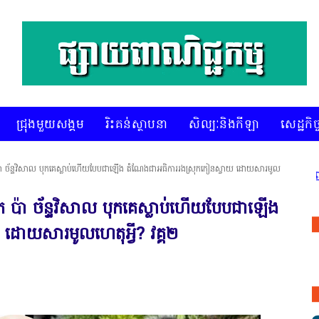
ជ្រុងមួយសង្គម
រិះគន់ស្ថាបនា
សិល្បៈនិងកីឡា
សេដ្ឋកិច្
 ប៉ា ច័ន្ទវិសាល បុកគេស្លាប់ហើយបែបជាឡើង តំណែងជាអធិការរងស្រុកកៀនស្វាយ ដោយសារមូល
* គេហទំព័រ ស៊ីអេចអធីវីអនឡាញ ជាព័ត៌មានព
ក ប៉ា ច័ន្ទវិសាល បុកគេស្លាប់ហើយបែបជាឡើង
ដោយសារមូលហេតុអ្វី? វគ្គ២