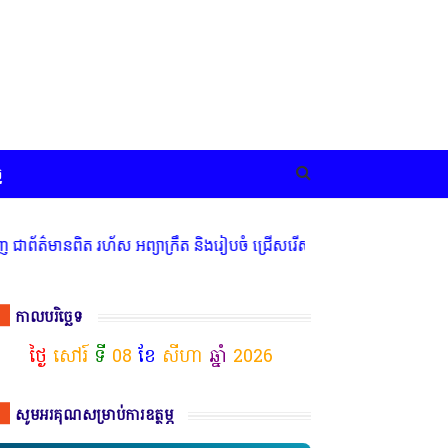
ច
ិត រហ័ស អព្យាក្រឹត និងរៀបចំ ជ្រើសរើស ក្រុមការងារ នៅតាមបណ្តាលរាជធាន
កាលបរិច្ឆេទ
ថ្ងៃ
សៅរ៍
ទី
08
ខែ
សីហា
ឆ្នាំ
2026
សូមអរគុណសម្រាប់ការឧត្ថម្ភ