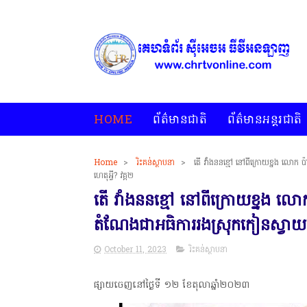
HOME
ព័ត៌មានជាតិ
ព័ត៌មានអន្តរជាតិ
Home
>
រិះគន់ស្ថាបនា
>
តើ វាំងននខ្មៅ នៅពីក្រោយខ្នង លោក
ហេតុអ្វី? វគ្គ២
តើ វាំងននខ្មៅ នៅពីក្រោយខ្នង លោ
តំណែងជាអធិការរងស្រុកកៀនស្វាយ 
October 11, 2023
រិះគន់ស្ថាបនា
ផ្សាយចេញនៅថ្ងៃទី ១២ ខែតុលាឆ្នាំ២០២៣