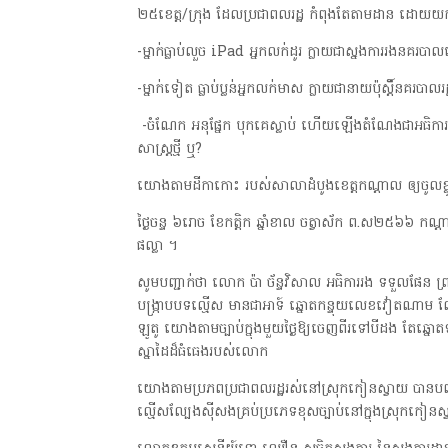
២៥ខេត្ត/ក្រុង ដែលប្រជាពលរដ្ឋ កំពុងតែតាមដាន ដោយយកចិ
-ម្នាក់ធ្លាប់លួច iPad អ្នកលក់ដូរ ក្លាយជាស្នងការរងនគរបាល
-ម្នាក់ទៀត ធ្លាប់ប្លន់អ្នកលក់មាស ក្លាយជានាយប៉ុស្តិ៍នគរបា
-ចំណែក អនុផ្នែក បុកគេស្លាប់ ហើយឡើងតំណែងជាអធិការ
សាស្ត្រថ្មី ឬ?
យោងតាមដីកាកោះ របស់សាលាដំបូងខេត្តកណ្តាល ឲ្យចូលខ្លួន
ថ្ងៃចន្ទ ៦រោច ខែកត្តិក ឆ្នាំខាល ចត្វាស័ក ព.ស២៥៦៦ កណ្
ផល្លា ។
សូមបញ្ជាក់ថា លោក ប៉ា ច័ន្ទវិសាល អធិការរង ទទួលផែន ព
បង្ក្រាបបទល្មើស មានជាអាទ៍ ឆ្នោតកន្ទុយលេខវៀតណាម ល្
ឡូតូ យោងតាមច្បាប់ក្នុងមួយថ្ងៃឱ្យចេញពីរទៅបីដង តែឆ្ន
ស្នាដៃដ៏ធំធេងរបស់លោក
យោងតាមប្រភពប្រជាពលរដ្ឋរស់នៅស្រុកកៀនស្វាយ បានបញ្ជាក់យ
ល្មើសល្បែងស៊ីសងគ្រប់ប្រភេទខុសច្បាប់នៅក្នុងស្រុកកៀន