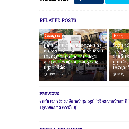
RELATED POSTS
រិះគន់ស្ថាបនា
រិះគន់ស្ថាបន
ប្រតិបត្តិការបង្រ្កាបការឆបោកតាមប្រព័ន្ធ
ជិតខួប ល
បច្ចេកវិទ្យា ដោយគណៈបញ្ជាការឯកភាព
ជាតិ! នគ
ខេត្តកណ្តាល ក្នុងកិច្ចសហការជាមួយ
ជ័យធ្វើរឿង
សមត្ថកិច្ច និងអាជ្ញាធរពាក់ព័ន្ធក្នុងខេត្ត
ឬមួយជាច្បា
បង្ក្រាបបីទីតាំង
មេត្តាត្រួត
July 18, 2025
May 06
PREVIOUS
ឧកញ៉ា ឈាង រ័ត្ន ស្វាមីអ្នកស្រី នួន ស៊ុន្ទរី (ស្រីអូនសម្រស់ធម្មជាតិ 
ទទួលមរណភាព (មានវីដេអូ)