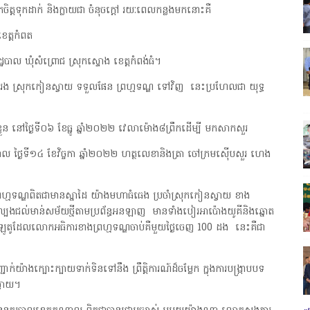
ត្តទុកដាក់ និងក្លាយជា ចំនុចក្តៅ រយៈពេលកន្លងមកនោះគឺ
ខេត្តកំពត
លរដ្ឋបាល ឃុំសំព្រោជ ស្រុកស្ទោង ខេត្តកំពង់ធំ។
រង ស្រុកកៀនស្វាយ ទទួលផែន ព្រហ្មទណ្ឌ ទៅវិញ នេះប្រហែលជា យុទ្ធ
 នៅថ្ងៃទី០៦ ខែធ្នូ ឆ្នាំ២០២២ វេលាម៉ោង៨ព្រឹកដើម្បី មកសាកសួរ
តាល ថ្ងៃទី១៤ ខែវិច្ចកា ឆ្នាំ២០២២ ហត្ថលេខានិងត្រា ចៅក្រមស៊ើបសួរ ហេង
្រហ្មទណ្ឌពិតជាមានស្នាដៃ យ៉ាងមហាធំធេង ប្រចាំស្រុកកៀនស្វាយ ខាង
បែងជល់មាន់សម័យថ្មីតាមប្រព័ន្ធអនឡាញ មានទាំងបៀរអាប៉ោងយូគីនិងឆ្នោត
ោតឡូតូដែលលោកអធិការខាងព្រហ្មទណ្ឌចាប់គឺមួយថ្ងៃចេញ 100 ដង នេះគឺជា
៉ាងក្បោះក្បាយទាក់ទិនទៅនឹង ព្រឹត្តិការណ៍ដ៏ចម្លែក ក្នុងការបង្ក្រាបបទ
ស្វាយ។