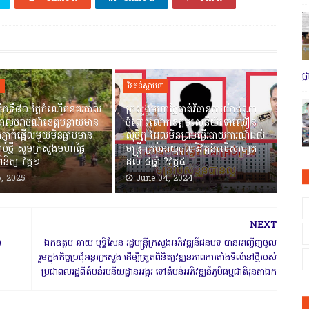
ថ
ា
រិះគន់ស្ថាបនា
ើកទី៨០ ថ្ងៃកំណើតនគរបាល
ក្រសួងមហាផ្ទៃចាត់វិធានការយ៉ាងណា
របាលចរាចណ៍ខេត្តបន្ទាយមាន
ចំពោះលោកឧត្តមសេនីយ៍ទោឈឿន
ភ្ញាក់ផ្អើលមួយមិនធ្លាប់មាន
សុចិត្ត ដែលមិនព្រមធ្វើរបាយការណ៍ដល់
ប់ថ្មី សូមក្រសួងមហាផ្ទៃ
មន្ត្រី គ្រប់អាយុចូលនិវត្តន៍លើសរហូត
ពិនិត្យ វគ្គ១
ដល់ ៤ឆ្នាំ ?វគ្គ៤
, 2025
June 04, 2024
NEXT
)
ឯកឧត្តម ឆាយ ឫទ្ធិសែន រដ្ឋមន្រ្ដីក្រសួងអភិវឌ្ឍន៍ជនបទ បានអញ្ជើញចូល
រួមក្នុងកិច្ចប្រជុំអន្ដរក្រសួង ដើម្បីត្រួតពិនិត្យវឌ្ឍនភាពការតាំងទីលំនៅថ្មីរបស់
ប្រជាពលរដ្ឋពីតំបន់រមនីយដ្ឋានអង្គរ ទៅតំបន់អភិវឌ្ឍន៍ភូមិធម្មជាតិរុនតាឯក