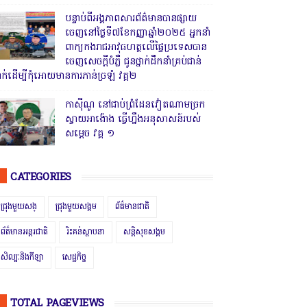
បន្ទាប់ពីអង្គភាពសារព័ត៌មានបានផ្សាយ
ចេញនៅថ្ងៃទី៧ខែកញ្ញាឆ្នាំ២០២៥ អ្នកនាំ
ពាក្យកងរាជអាវុធហត្ថលើផ្ទៃប្រទេសបាន
ចេញសេចក្តីបំភ្លឺ ជូនថ្នាក់ដឹកនាំគ្រប់ជាន់
្នាក់ដើម្បីកុំអោយមានការភាន់ច្រឡំ វគ្គ២
កាសុីណូ នៅជាប់ព្រំដែនវៀតណាមច្រក
ស្វាយអាង៉ោង ធ្វើហ្នឹងអនុសាសន៍របស់
សម្ដេច វគ្គ ១
CATEGORIES
ជ្រុងមួយសង្
ជ្រុងមួយសង្គម
ព័ត៌មានជាតិ
ព័ត៌មានអន្តរជាតិ
រិះគន់ស្ថាបនា
សន្តិសុខសង្គម
សិល្បៈនិងកីឡា
សេដ្ឋកិច្ច
TOTAL PAGEVIEWS