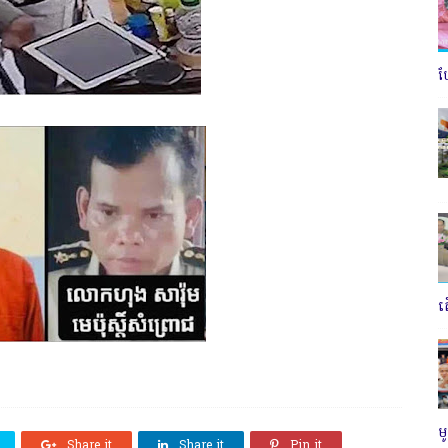
ប
ត
ម
Share it
Share it
Pin it