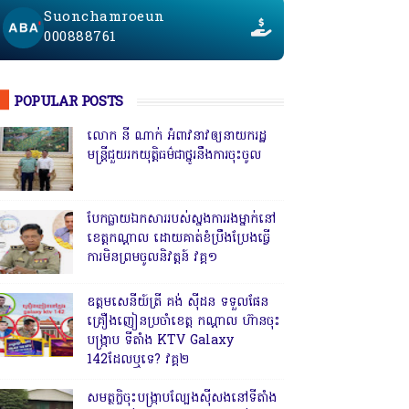
Suonchamroeun
000888761
POPULAR POSTS
លោក នី ណាក់ អំពាវនាវឲ្យនាយករដ្ឋ
មន្ត្រីជួយរកយុត្តិធម៌ជាថ្នូរនឹងការចុះចូល
បែកធ្លាយឯកសាររបស់ស្នងការរងម្នាក់នៅ
ខេត្តកណ្ដាល ដោយគាត់ខំប្រឹងប្រែងធ្វើ
ការមិនព្រមចូលនិវត្តន៍ វគ្គ១
ឧត្តមសេនីយ៍ត្រី គង់ ស៊ីដន ទទួលផែន
គ្រឿងញៀនប្រចាំខេត្ត កណ្តាល ហ៊ានចុះ
បង្ក្រាប ទីតាំង KTV Galaxy
142ដែលឬទេ? វគ្គ២
សមត្ថកិ្ចចុះបង្ក្រាបល្បែងស៊ីសងនៅទីតាំង