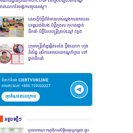
រមណីយដ្ឋានប្រាសាទកោះកេរ» ទៅក្នុងបញ្ជីបេតិកភណ្ឌ
ិភពលោកនៃអង្គការយូណេស្កូ។
សេចក្តីបំភ្លឺព័ត៌មានរបស់ស្នងការនគរបាល
ខេត្តបាត់ដំបង បំភ្លឺភូតភរ កុហសថ្នាក់
ដឹកនាំ បំភ្លឺបែបបន្ត្រីគ្រាប់ល្ពៅ វគ្គ៥
ក្រុមមន្ត្រីនាំគ្នាផ្ដិតមេដៃ ប្ដឹងលោក ហុង
ពិសិដ្ឋ អធិការនគរបាលខណ្ឌកំបូល ទៅ
ថ្នាក់ដឹកនាំ
ទំនាក់ទំនង​​
CHRTVONLINE
តាមរយៈលេខ +855 719022227
ចុចតំណតេលេក្រាម
អត្ថបទថ្មីៗ
ប្រធានគណៈកម្មាធិការសិទ្ធិមនុស្សកម្ពុជា ជួប