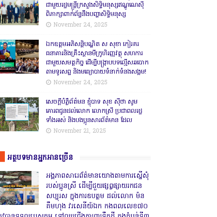
ជាមួយរដ្ឋមន្ត្រីក្រសួងសិទ្ធិមនុស្សឥណ្ឌូណេស៊ី
ពិភាក្សាពាក់ព័ន្ធនឹងបញ្ហាសិទ្ធិមនុស្ស
November 24, 2025
ឯកឧត្តមអភិសន្តិបណ្ឌិត ស សុខា កៀរគរ
ធនាគារនិងគ្រឹះស្ថានមីក្រូហិរញ្ញវត្ថុ សហការ
ជាមួយសមត្ថកិច្ច ដើម្បីបង្ក្រាបបទល្មើសឆបោក
តាមទូរសព្ទ និងមធ្យោបាយទំនាក់ទំនងសង្គម!
November 24, 2025
សេចក្តីបំភ្លឺព័ត៌មន ខ្ញុំបាទ សុខ សុីថា សូម
គោរពជូនដល់លោក លោកស្រី ប្រជាពលរដ្ឋ
ទាំងអស់ និងបងប្អូនសារព័ត៌មាន ដែល
November 21, 2025
អត្ថបទមានអ្នកអានច្រើន
អង្គភាពសារេព័ត៌មានយោងតាមការស្នើសុំ
របស់ប្អូនស្រី ដើម្បីជួយផ្សព្វផ្សាយរកជន
សប្បុរស ក្នុងការឧបត្ថម ដល់លោក ម៉ន
គឹមហុង វរសេនីយ៍ឯក កងពលលេខ៧០
្រូវបានទទួលបេសកម្ម ទៅឈរជើងការពារទឹកដី ក្នុងតំបន់ទី៣