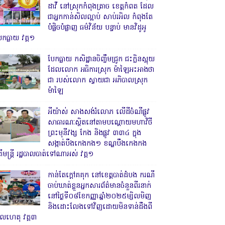
ដាវី នៅស្រុកកំពុងត្រាច ខេត្តកំពត ដែល
ជាអ្នកកាន់សិលល្អាប់ សាប់រអិល កំពុងតែ
បំផ្លិចបំផ្លាញ ធម៌វិន័យ បន្ទាប់ មានវិដូអូ
ែកធ្លាយ វគ្គ១
បែកធ្លាយ កសិដ្ឋានចិញ្ចឹមជ្រូក ជះក្លិនស្អុយ
ដែលលោក អធិការស្រុក ម៉ាឡៃអះអាងថា
ជា របស់លោក ស្វាយជា អភិបាលស្រុក
ម៉ាឡៃ
អីយ៉ាស់ សាងសង់រំលោភ លើដីចំណីផ្លូវ
សាធារណៈស្ថិតនៅតាមបណ្ដោយមហាវិថី
ព្រះមុនីវង្ស កែង និងផ្លូវ ៣៣៤ ក្នុង
សង្កាត់បឹងកេងកង១ ខណ្ឌបឹងកេងកង
ើមន្ត្រី រដ្ឋបាលបាត់ទៅណាអស់ វគ្គ១
កាន់តែក្តៅគគុក នៅខេត្តបាត់ដំបង ករណី
ចាប់ឃាត់ខ្លួនអ្នកសារព័ត៌មានចំនួនពីរនាក់
នៅថ្ងៃទី០៨ខែកញ្ញាឆ្នាំ២០២៥ម្សិលមិញ
និងដោះលែងទៅវិញដោយមិនទាន់ដឹងពី
ូលហេតុ វគ្គ៣