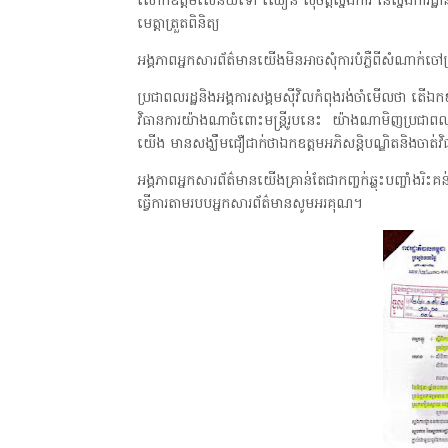
លោកឧត្តមសេនីយ៍ទោ ឈឿន សុចិត្តស្នងការ នៃស្នងការដ្ឋ
មេត្តាត្រួតពិនិត្យ
អង្គភាពអ្នកសារព័ត៌មានយើងមិនអាចសុំការបំភ្លឺពីសំណាក់
ប្រជាពលរដ្ឋនិងអង្គការសង្គមស៊ីវិលកំពុងរង់ចាំមើលថា តើឯកឧត្
វិធានការយ៉ាងណាចំពោះមន្ត្រីរូបនេះ យ៉ាងណាមិញប្រជាពល
យើង មានសង្ឃឹមជឿជាក់ថាឯកឧត្តមអភិសន្តិបណ្ឌិតនិងចាត់វិ
អង្គភាពអ្នកសារព័ត៌មានយើងគ្រាន់តែជាកញ្ចក់ឆ្លុះបញ្ចាំងរិះគន់
ធ្វើការតាមរបបអ្នកសារព័ត៌មានសូមអរគុណ។