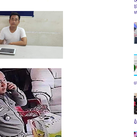
ប
ម
ច
ភ