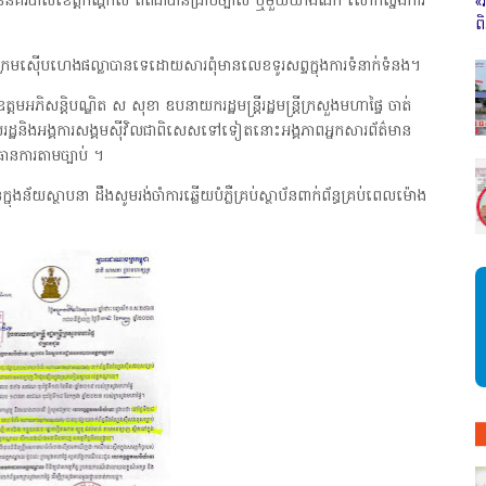
ាននគរបាលខេត្តកណ្ដាល ពិតជាបានជ្រាបច្បាស់ ឬមួយយ៉ាងណា លោកស្នងការ
«
ព
ចៅក្រមស៊ើបហេងផល្លាបានទេដោយសារពុំមានលេខទូរសព្ទក្នុងការទំនាក់ទំនង។
តមអភិសន្តិបណ្ឌិត ស សុខា ឧបនាយករដ្ឋមន្ត្រីរដ្ឋមន្ត្រីក្រសួងមហាផ្ទៃ ចាត់
រដ្ឋនិងអង្គការសង្គមស៊ីវិលជាពិសេសទៅទៀតនោះអង្គភាពអ្នកសារព័ត៌មាន
ធានការតាមច្បាប់ ។
ក្នុងន័យស្ថាបនា ដឹងសូមរង់ចាំការឆ្លើយបំភ្លឺគ្រប់ស្ថាប័នពាក់ព័ន្ធគ្រប់ពេលម៉ោង