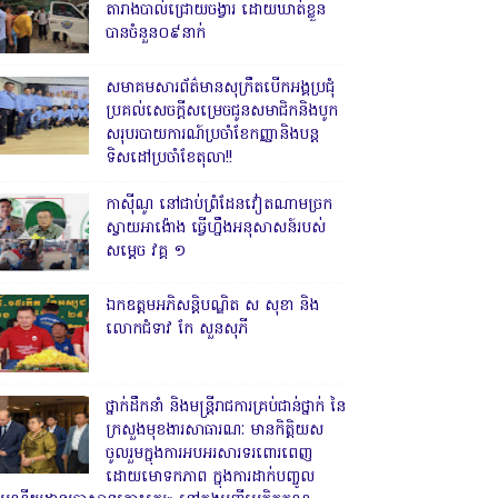
តារាងបាល់ជ្រោយចង្វារ ដោយឃាត់ខ្លួន
បានចំនួន០៩នាក់
សមាគមសារព័ត៌មានសុក្រឹតបើកអង្គប្រជុំ
ប្រគល់សេចក្តីសម្រេចជូនសមាជិកនិងបូក
សរុបរបាយការណ៍ប្រចាំខែកញ្ញានិងបន្ត
ទិសដៅប្រចាំខែតុលា!!
កាសុីណូ នៅជាប់ព្រំដែនវៀតណាមច្រក
ស្វាយអាង៉ោង ធ្វើហ្នឹងអនុសាសន៍របស់
សម្ដេច វគ្គ ១
ឯកឧត្តមអភិសន្តិបណ្ឌិត ស សុខា និង
លោកជំទាវ កែ សួនសុភី
ថ្នាក់ដឹកនាំ និងមន្ត្រីរាជការគ្រប់ជាន់ថ្នាក់ នៃ
ក្រសួងមុខងារសាធារណៈ មានកិត្តិយស
ចូលរួមក្នុងការអបអរសារទរពោរពេញ
ដោយមោទកភាព ក្នុងការដាក់បញ្ចូល