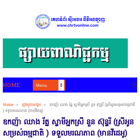
HOME
Home
>
ជ្រុងមួយសង្គម
>
ឧកញ៉ា ឈាង រ័ត្ន ស្វាមីអ្នកស្រី នួន ស៊ុន្ទរី (ស្រីអូនសម្រស់ធម្មជាតិ
) ទទួលមរណភាព (មានវីដេអូ)
ឧកញ៉ា ឈាង រ័ត្ន ស្វាមីអ្នកស្រី នួន ស៊ុន្ទរី (ស្រីអូន
សម្រស់ធម្មជាតិ ) ទទួលមរណភាព (មានវីដេអូ)