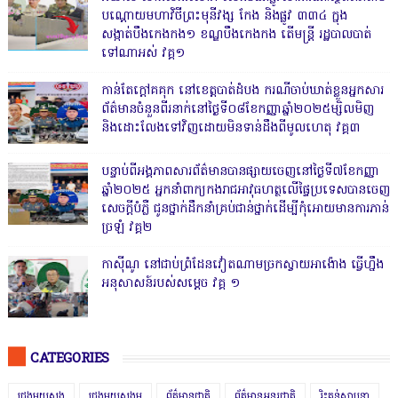
បណ្ដោយមហាវិថីព្រះមុនីវង្ស កែង និងផ្លូវ ៣៣៤ ក្នុង
សង្កាត់បឹងកេងកង១ ខណ្ឌបឹងកេងកង តើមន្ត្រី រដ្ឋបាលបាត់
ទៅណាអស់ វគ្គ១
កាន់តែក្តៅគគុក នៅខេត្តបាត់ដំបង ករណីចាប់ឃាត់ខ្លួនអ្នកសារ
ព័ត៌មានចំនួនពីរនាក់នៅថ្ងៃទី០៨ខែកញ្ញាឆ្នាំ២០២៥ម្សិលមិញ
និងដោះលែងទៅវិញដោយមិនទាន់ដឹងពីមូលហេតុ វគ្គ៣
បន្ទាប់ពីអង្គភាពសារព័ត៌មានបានផ្សាយចេញនៅថ្ងៃទី៧ខែកញ្ញា
ឆ្នាំ២០២៥ អ្នកនាំពាក្យកងរាជអាវុធហត្ថលើផ្ទៃប្រទេសបានចេញ
សេចក្តីបំភ្លឺ ជូនថ្នាក់ដឹកនាំគ្រប់ជាន់ថ្នាក់ដើម្បីកុំអោយមានការភាន់
ច្រឡំ វគ្គ២
កាសុីណូ នៅជាប់ព្រំដែនវៀតណាមច្រកស្វាយអាង៉ោង ធ្វើហ្នឹង
អនុសាសន៍របស់សម្ដេច វគ្គ ១
CATEGORIES
ជ្រុងមួយសង្
ជ្រុងមួយសង្គម
ព័ត៌មានជាតិ
ព័ត៌មានអន្តរជាតិ
រិះគន់ស្ថាបនា