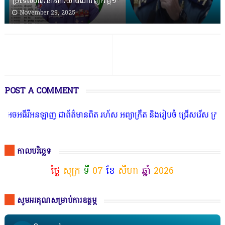
ប្រទេសចាត់វិធានការយ៉ាងណាវិញ?វគ្គ១
November 29, 2025
POST A COMMENT
ធីវីអនឡាញ ជាព័ត៌មានពិត រហ័ស អព្យាក្រឹត និងរៀបចំ ជ្រើសរើស ក្រុមការង
កាលបរិច្ឆេទ
ថ្ងៃ
សុក្រ
ទី
07
ខែ
សីហា
ឆ្នាំ
2026
សូមអរគុណសម្រាប់ការឧត្ថម្ភ