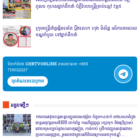
សេចក្តីបំភ្លឺព័ត៌មានរបស់ស្នងការនគរបាលខេត្តបាត់ដំបង បំភ្លឺ
ភូតភរ កុហសថ្នាក់ដឹកនាំ បំភ្លឺបែបបន្ត្រីគ្រាប់ល្ពៅ វគ្គ៥
ក្រុមមន្ត្រីនាំគ្នាផ្ដិតមេដៃ ប្ដឹងលោក ហុង ពិសិដ្ឋ អធិការនគរបាល
ខណ្ឌកំបូល ទៅថ្នាក់ដឹកនាំ
ទំនាក់ទំនង​​
CHRTVONLINE
តាមរយៈលេខ +855
719022227
ចុចតំណតេលេក្រាម
អត្ថបទថ្មីៗ
កងរាជឣាវុធហត្ថខេត្តបញ្ជូនជនសង្ស័យ ចំនួន១៤នាក់ ទៅសាលាដំបូង
ខេត្តឣនុវត្តតាមនីតិវិធី ពាក់ព័ន្ធ ករណីជួញដូរ រក្សាទុក និងប្រើប្រាស់
ដោយខុសច្បាប់នូវសារធាតុញៀន, កាន់កាប់ ឬដឹកជញ្ជូនអាវុធដោយ
គ្មានការអនុញ្ញាត, រួមភេទជាមួយអនីតិជនក្រោមអាយុ១៥ឆ្នាំ ...