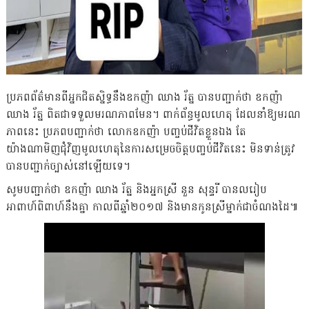
ប្រភពព័ត៌មានពីអ្នកជិតស្និទ្ធនឹងឧកញ៉ា ឈាង រ័ត្ន បានបញ្ជាក់ថា ឧកញ៉ា
ឈាង រ័ត្ន ពិតជាទទួលមរណភាពមែន។ ពាក់ព័ន្ធមូលហេតុ ដែលនាំឱ្យមរណ
ភាពនេះ ប្រភពបញ្ជាក់ថា លោកឧកញ៉ា បញ្ចប់ជីវិតខ្លួនឯង តែ
យ៉ាងណាមិញជុំវិញមូលហេតុនៃការសម្រេចចិត្តបញ្ចប់ជីវិតនេះ មិនទាន់ត្រូវ
បានបញ្ជាក់ច្បាស់នៅឡើយទេ។
សូមបញ្ជាក់ថា ឧកញ៉ា ឈាង រ័ត្ន និងអ្នកស្រី នួន សុន្ទរី បានលរៀប
អាពាហ៍ពិពាហ៍នឹងគ្នា កាលពីឆ្នាំ២០១៧ និងមានកូនស្រីម្នាក់ជាចំណងដៃ៕