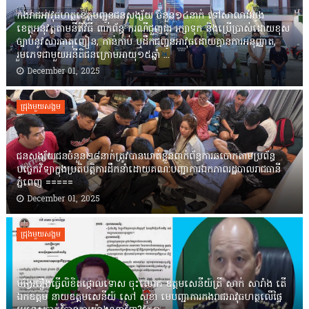
កងរាជឣាវុធហត្ថខេត្តបញ្ជូនជនសង្ស័យ ចំនួន១៤នាក់ ទៅសាលាដំបូង
ខេត្តឣនុវត្តតាមនីតិវិធី ពាក់ព័ន្ធ ករណីជួញដូរ រក្សាទុក និងប្រើប្រាស់ដោយខុស
ច្បាប់នូវសារធាតុញៀន, កាន់កាប់ ឬដឹកជញ្ជូនអាវុធដោយគ្មានការអនុញ្ញាត,
រួមភេទជាមួយអនីតិជនក្រោមអាយុ១៥ឆ្នាំ ...
December 01, 2025
ជ្រុងមួយសង្គម
ជនសង្ស័យជនចំនួន២៨នាក់ត្រូវបានឃាត់ខ្លួនពាក់ព័ន្ធការឆបោកតាមប្រព័ន្ធ
បច្ចេកវិទ្យាក្នុងប្រតិបត្តិការដឹកនាំដោយគណៈបញ្ជាការឯកភាពរដ្ឋបាលរាជធានី
ភ្នំពេញ ‎=====
December 01, 2025
ជ្រុងមួយសង្គម
បង្វែររឿងធ្វើលិខិតថ្កោលទោស ចុះលោក ឧត្តមសេនីយ៍ត្រី សាក់ សារាំង តើ
ឯកឧត្តម នាយឧត្តមសេនីយ៍ សៅ សុខា មេបញ្ជាការកងរាជអាវុធហត្ថលើផ្ទៃ