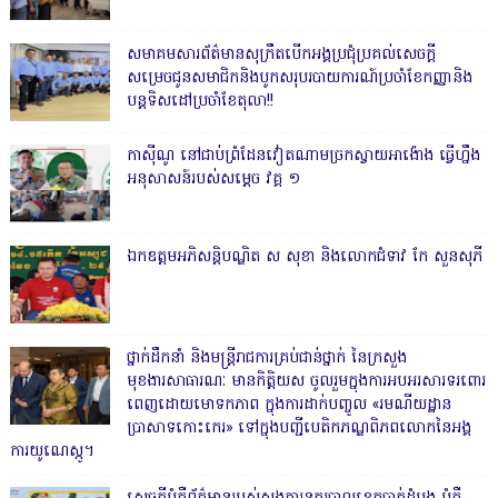
សមាគមសារព័ត៌មានសុក្រឹតបើកអង្គប្រជុំប្រគល់សេចក្តី
សម្រេចជូនសមាជិកនិងបូកសរុបរបាយការណ៍ប្រចាំខែកញ្ញានិង
បន្តទិសដៅប្រចាំខែតុលា!!
កាសុីណូ នៅជាប់ព្រំដែនវៀតណាមច្រកស្វាយអាង៉ោង ធ្វើហ្នឹង
អនុសាសន៍របស់សម្ដេច វគ្គ ១
ឯកឧត្តមអភិសន្តិបណ្ឌិត ស សុខា និងលោកជំទាវ កែ សួនសុភី
ថ្នាក់ដឹកនាំ និងមន្ត្រីរាជការគ្រប់ជាន់ថ្នាក់ នៃក្រសួង
មុខងារសាធារណៈ មានកិត្តិយស ចូលរួមក្នុងការអបអរសារទរពោរ
ពេញដោយមោទកភាព ក្នុងការដាក់បញ្ចូល «រមណីយដ្ឋាន
ប្រាសាទកោះកេរ» ទៅក្នុងបញ្ជីបេតិកភណ្ឌពិភពលោកនៃអង្គ
ការយូណេស្កូ។