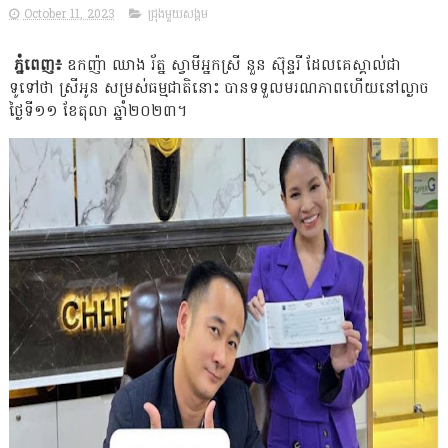
October 11, 2023
ជ្រុងមួយសង្គម
ភ្នំពេញ៖
ឧកញ៉ា ឈាង រ័ត្ន ស្វាមីអ្នកស្រី នួន ស៊ុន្ទរី ដែលគេស្គាល់ជា
ទូទៅថា ស្រីអូន សម្រស់ធម្មជាតិនោះ បានទទួលមរណភាពហើយនៅល្ងាច
ថ្ងៃទី១១ ខែតុលា ឆ្នាំ២០២៣។