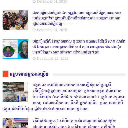
December 01, 2025
ជនសង្ស័យជនចំនួន២៨នាក់ត្រូវបានឃាត់ខ្លួនពាក់ព័ន្ធការឆបោកតាម
ប្រព័ន្ធបច្ចេកវិទ្យាក្នុងប្រតិបត្តិការដឹកនាំដោយគណៈបញ្ជាការឯកភាព
រដ្ឋបាលរាជធានីភ្នំពេញ ‎=====
December 01, 2025
បង្វែររឿងធ្វើលិខិតថ្កោលទោស ចុះលោក ឧត្តមសេនីយ៍ត្រី សាក់ សារាំង
តើ ឯកឧត្តម នាយឧត្តមសេនីយ៍ សៅ សុខា មេបញ្ជាការកងរាជអាវុធ
ហត្ថលើផ្ទៃប្រទេសចាត់វិធានការយ៉ាងណាវិញ?វគ្គ១
November 29, 2025
អត្ថបទមានអ្នកអានច្រើន
អង្គភាពសារេព័ត៌មានយោងតាមការស្នើសុំរបស់ប្អូនស្រី
ដើម្បីជួយផ្សព្វផ្សាយរកជនសប្បុរស ក្នុងការឧបត្ថម ដល់លោក
ម៉ន គឹមហុង វរសេនីយ៍ឯក កងពលលេខ៧០ ត្រូវបានទទួលបេ
សកម្ម ទៅឈរជើងការពារទឹកដី ក្នុងតំបន់ទី៣ ប្រាសាទតាក្របី
ថ្មដូន តាំងពីខែមិថុនា ឆ្នាំ២០២៥ដោយសារមានការខ្វះខាត
តើពិតដែលឬទេ? ប៉េអឹមស្រុកសំពៅលូនឃាត់ជនសង្ស័យ
៧នាក់បញ្ជូនដល់ខេត្ត,ជ្រុះបាត់២នាក់ រថយន្ត១គ្រឿងនិង