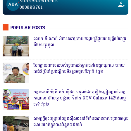
Suonchamroeun
000888761
POPULAR POSTS
លោក នី ណាក់ អំពាវនាវឲ្យនាយករដ្ឋមន្ត្រីជួយរកយុត្តិធម៌ជាថ្នូរ
នឹងការចុះចូល
បែកធ្លាយឯកសាររបស់ស្នងការរងម្នាក់នៅខេត្តកណ្ដាល ដោយ
គាត់ខំប្រឹងប្រែងធ្វើការមិនព្រមចូលនិវត្តន៍ វគ្គ១
ឧត្តមសេនីយ៍ត្រី គង់ ស៊ីដន ទទួលផែនគ្រឿងញៀនប្រចាំខេត្ត
កណ្តាល ហ៊ានចុះបង្ក្រាប ទីតាំង KTV Galaxy 142ដែលឬ
ទេ? វគ្គ២
សមត្ថកិ្ចចុះបង្ក្រាបល្បែងស៊ីសងនៅទីតាំងតារាងបាល់ជ្រោយចង្វារ
ដោយឃាត់ខ្លួនបានចំនួន០៩នាក់