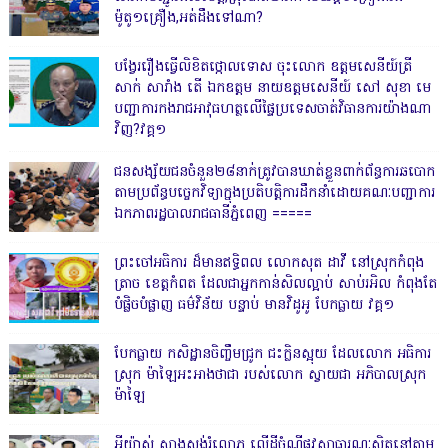
ម៉ូតូ១គ្រឿង,អត់ដឹងទៅណា?
បង្វែររឿងធ្វើលិខិតថ្កោលទោស ចុះលោក ឧត្តមសេនីយ៍ត្រី
សាក់ សារាំង តើ ឯកឧត្តម នាយឧត្តមសេនីយ៍ សៅ សុខា មេ
បញ្ជាការកងរាជអាវុធហត្ថលើផ្ទៃប្រទេសចាត់វិធានការយ៉ាងណា
វិញ?វគ្គ១
ជនសង្ស័យជនចំនួន២៨នាក់ត្រូវបានឃាត់ខ្លួនពាក់ព័ន្ធការឆបោក
តាមប្រព័ន្ធបច្ចេកវិទ្យាក្នុងប្រតិបត្តិការដឹកនាំដោយគណៈបញ្ជាការ
ឯកភាពរដ្ឋបាលរាជធានីភ្នំពេញ ‎=====
ព្រះចៅអធិការ ដ៏មានឥទ្ធិពល លោកសុត ដាវី នៅស្រុកកំពុង
ត្រាច ខេត្តកំពត ដែលជាអ្នកកាន់សិលល្អាប់ សាប់រអិល កំពុងតែ
បំផ្លិចបំផ្លាញ ធម៌វិន័យ បន្ទាប់ មានវិដូអូ បែកធ្លាយ វគ្គ១
បែកធ្លាយ កសិដ្ឋានចិញ្ចឹមជ្រូក ជះក្លិនស្អុយ ដែលលោក អធិការ
ស្រុក ម៉ាឡៃអះអាងថាជា របស់លោក ស្វាយជា អភិបាលស្រុក
ម៉ាឡៃ
អីយ៉ាស់ សាងសង់រំលោភ លើដីចំណីផ្លូវសាធារណៈស្ថិតនៅតាម