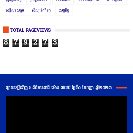
សន្តិសុខសង្គម
សិល្បៈនិងកីឡា
សេដ្ឋកិច្ច
TOTAL PAGEVIEWS
8
7
9
2
7
3
ផ្សាយឡើងវិញ ៖ ព័ត៌មានជាតិ ម៉ោង ៧យប់ ថ្ងៃទី៤ ខែកញ្ញា ឆ្នាំ២០២៣