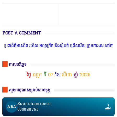
POST A COMMENT
ិត រហ័ស អព្យាក្រឹត និងរៀបចំ ជ្រើសរើស ក្រុមការងារ នៅតាមបណ្តាលរាជធាន
កាលបរិច្ឆេទ
ថ្ងៃ
សុក្រ
ទី
07
ខែ
សីហា
ឆ្នាំ
2026
សូមអរគុណសម្រាប់ការឧត្ថម្ភ
Suonchamroeun
000888761