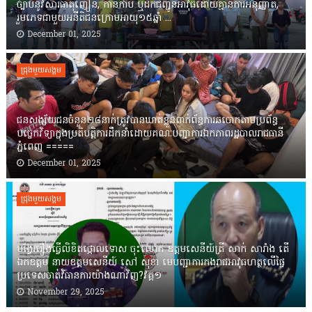
ច្បាប់នូវសារធាតុញៀន, កាន់កាប់ ឬដឹកជញ្ជូនអាវុធដោយគ្មានការអនុញ្ញាត,
រួមភេទជាមួយអនីតិជនក្រោមអាយុ១៥ឆ្នាំ ...
December 01, 2025
ជ្រុងមួយសង្គម
ជនសង្ស័យជនចំនួន២៨នាក់ត្រូវបានឃាត់ខ្លួនពាក់ព័ន្ធការឆបោកតាមប្រព័ន្ធ
បច្ចេកវិទ្យាក្នុងប្រតិបត្តិការដឹកនាំដោយគណៈបញ្ជាការឯកភាពរដ្ឋបាលរាជធានី
ភ្នំពេញ ‎=====
December 01, 2025
ជ្រុងមួយសង្គម
បង្វែររឿងធ្វើលិខិតថ្កោលទោស ចុះលោក ឧត្តមសេនីយ៍ត្រី សាក់ សារាំង តើ
ឯកឧត្តម នាយឧត្តមសេនីយ៍ សៅ សុខា មេបញ្ជាការកងរាជអាវុធហត្ថលើផ្ទៃ
ប្រទេសចាត់វិធានការយ៉ាងណាវិញ?វគ្គ១
November 29, 2025