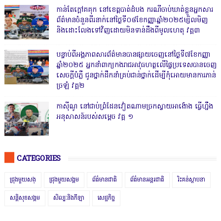
កាន់តែក្តៅគគុក នៅខេត្តបាត់ដំបង ករណីចាប់ឃាត់ខ្លួនអ្នកសារ
ព័ត៌មានចំនួនពីរនាក់នៅថ្ងៃទី០៨ខែកញ្ញាឆ្នាំ២០២៥ម្សិលមិញ
និងដោះលែងទៅវិញដោយមិនទាន់ដឹងពីមូលហេតុ វគ្គ៣
បន្ទាប់ពីអង្គភាពសារព័ត៌មានបានផ្សាយចេញនៅថ្ងៃទី៧ខែកញ្ញា
ឆ្នាំ២០២៥ អ្នកនាំពាក្យកងរាជអាវុធហត្ថលើផ្ទៃប្រទេសបានចេញ
សេចក្តីបំភ្លឺ ជូនថ្នាក់ដឹកនាំគ្រប់ជាន់ថ្នាក់ដើម្បីកុំអោយមានការភាន់
ច្រឡំ វគ្គ២
កាសុីណូ នៅជាប់ព្រំដែនវៀតណាមច្រកស្វាយអាង៉ោង ធ្វើហ្នឹង
អនុសាសន៍របស់សម្ដេច វគ្គ ១
CATEGORIES
ជ្រុងមួយសង្
ជ្រុងមួយសង្គម
ព័ត៌មានជាតិ
ព័ត៌មានអន្តរជាតិ
រិះគន់ស្ថាបនា
សន្តិសុខសង្គម
សិល្បៈនិងកីឡា
សេដ្ឋកិច្ច