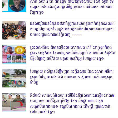
សាក់ សារាំង តើ ឯកឧត្តម នាយឧត្តមសេនីយ៍ សៅ សុខា មេ
បញ្ជាការកងរាជអាវុធហត្ថលើផ្ទៃប្រទេសចាត់វិធានការយ៉ាងណា
វិញ?វគ្គ១
ជនសង្ស័យជនចំនួន២៨នាក់ត្រូវបានឃាត់ខ្លួនពាក់ព័ន្ធការឆបោក
តាមប្រព័ន្ធបច្ចេកវិទ្យាក្នុងប្រតិបត្តិការដឹកនាំដោយគណៈបញ្ជាការ
ឯកភាពរដ្ឋបាលរាជធានីភ្នំពេញ ‎=====
ព្រះចៅអធិការ ដ៏មានឥទ្ធិពល លោកសុត ដាវី នៅស្រុកកំពុង
ត្រាច ខេត្តកំពត ដែលជាអ្នកកាន់សិលល្អាប់ សាប់រអិល កំពុងតែ
បំផ្លិចបំផ្លាញ ធម៌វិន័យ បន្ទាប់ មានវិដូអូ បែកធ្លាយ វគ្គ១
បែកធ្លាយ កសិដ្ឋានចិញ្ចឹមជ្រូក ជះក្លិនស្អុយ ដែលលោក អធិការ
ស្រុក ម៉ាឡៃអះអាងថាជា របស់លោក ស្វាយជា អភិបាលស្រុក
ម៉ាឡៃ
អីយ៉ាស់ សាងសង់រំលោភ លើដីចំណីផ្លូវសាធារណៈស្ថិតនៅតាម
បណ្ដោយមហាវិថីព្រះមុនីវង្ស កែង និងផ្លូវ ៣៣៤ ក្នុង
សង្កាត់បឹងកេងកង១ ខណ្ឌបឹងកេងកង តើមន្ត្រី រដ្ឋបាលបាត់
ទៅណាអស់ វគ្គ១