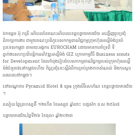
ឯកឧត្តម អ៊ុ រាត្រី អភិបាលនៃគណៈអភិបាលខេត្តបន្ទាយមានជ័យ អញ្ជើញជួបប្រជុំ
ពិភាក្សាការងារ ជាមួយគណៈប្រតិភូបេសកកម្មពាណិជ្ជកម្មក្រុមហ៊ុនអាល្លឺម៉ង់ប្រចាំ
ប្រទេសកម្ពុជា តាមរយៈអង្គការ EUROCHAM ដោយមានការគាំទ្រពី ទី
ភ្នាក់ងារសហប្រតិបត្តិការអភិវឌ្ឍអាល្លឺម៉ង់ GIZ ក្រោមកម្មវិធី Business scouts
for Development ដែលកំពុងរៀបចំបេសកកម្មពាណិជ្ជកម្មរបស់ក្រុមហ៊ុនអាល្លឺ
ម៉ង់ចំនួន៧នៅកម្ពុជាហើយ កិច្ចប្រជុំនេះស្តីអំពីការគ្រប់គ្រងកាកសំណល់ និងការស្ដារ
ធនធាននៅកម្ពុជា។
នៅសណ្ឋាគារ Pyramid Hotel & spa ក្រុងសិរីសោភ័ណ ខេត្តបន្ទាយមានជ័យ
។
រសៀល.ថ្ងៃព្រហស្បតិ៍ ១២កើត ខែអស្សុជ ឆ្នាំថោះ បញ្ចស័ក ព.ស ២៥៦៧
បន្ទាយមានជ័យ,ថ្ងៃទី២៦ ខែតុលា ឆ្នាំ២០២៣