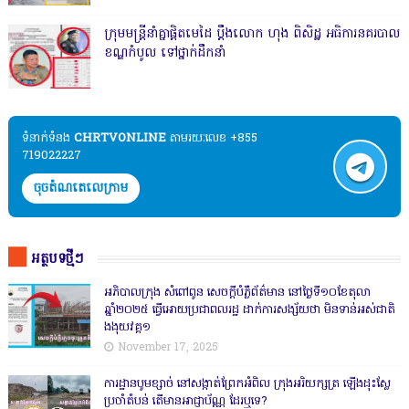
ក្រុមមន្ត្រីនាំគ្នាផ្ដិតមេដៃ ប្ដឹងលោក ហុង ពិសិដ្ឋ អធិការនគរបាល
ខណ្ឌកំបូល ទៅថ្នាក់ដឹកនាំ
ទំនាក់ទំនង​​
CHRTVONLINE
តាមរយៈលេខ +855
719022227
ចុចតំណតេលេក្រាម
អត្ថបទថ្មីៗ
អភិបាលក្រុង សំពៅពូន សេចក្តីបំភ្លឺព័ត៌មាន នៅថ្ងៃទី១០ខែតុលា
ឆ្នាំ២០២៥ ធ្វើអោយប្រជាពលរដ្ឋ ដាក់ការសង្ស័យថា មិនទាន់អស់ជាតិ
ងងុយវគ្គ១
November 17, 2025
ការដ្ឋានបូមខ្សាច់ នៅសង្កាត់ព្រែកអំពិល ក្រុងអរិយក្សត្រ ឡើងដុះស្លែ
ប្រចាំតំបន់ តើមានអាជ្ញាប័ណ្ណ ដែរឬទេ?