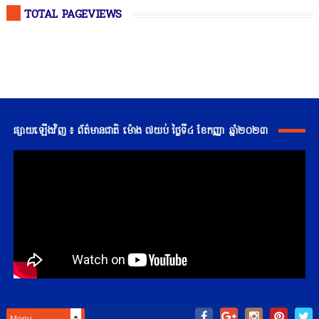
TOTAL PAGEVIEWS
ផ្សាយឡើងវិញ ៖ ព័ត៌មានជាតិ ម៉ោង ៧យប់ ថ្ងៃទី៤ ខែកញ្ញា ឆ្នាំ២០២៣