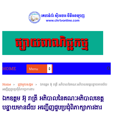
HOME
Home
>
ជ្រុងមួយសង្គម
>
ឯកឧត្តម អ៊ុ រាត្រី អភិបាលនៃគណៈអភិបាលខេត្តបន្ទាយមានជ័យ
អញ្ជើញជួបប្រជុំពិភាក្សាការងារ
ឯកឧត្តម អ៊ុ រាត្រី អភិបាលនៃគណៈអភិបាលខេត្ត
បន្ទាយមានជ័យ អញ្ជើញជួបប្រជុំពិភាក្សាការងារ