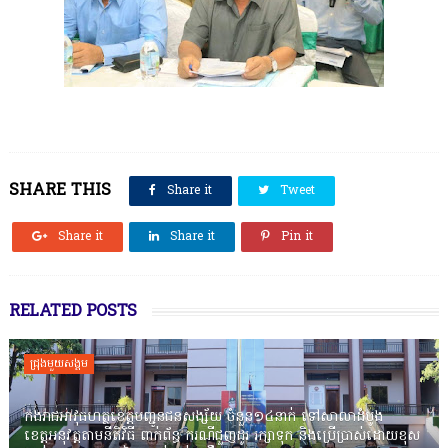
SHARE THIS
Share it
Tweet
Share it
Share it
Pin it
RELATED POSTS
ជ្រុងមួយសង្គម
កងរាជឣាវុធហត្ថខេត្តបញ្ជូនជនសង្ស័យ ចំនួន១៤នាក់ ទៅសាលាដំបូង
ខេត្តឣនុវត្តតាមនីតិវិធី ពាក់ព័ន្ធ ករណីជួញដូរ រក្សាទុក និងប្រើប្រាស់ដោយខុស