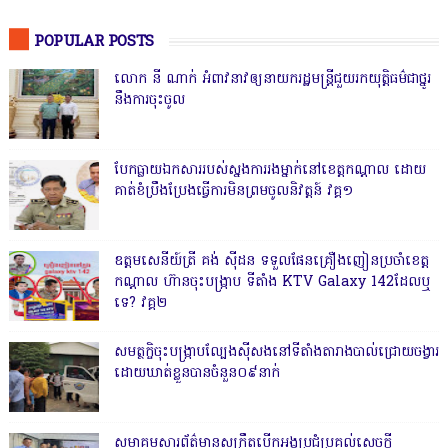
POPULAR POSTS
លោក នី ណាក់ អំពាវនាវឲ្យនាយករដ្ឋមន្ត្រីជួយរកយុត្តិធម៌ជាថ្នូរ
នឹងការចុះចូល
បែកធ្លាយឯកសាររបស់ស្នងការរងម្នាក់នៅខេត្តកណ្ដាល ដោយ
គាត់ខំប្រឹងប្រែងធ្វើការមិនព្រមចូលនិវត្តន៍ វគ្គ១
ឧត្តមសេនីយ៍ត្រី គង់ ស៊ីដន ទទួលផែនគ្រឿងញៀនប្រចាំខេត្ត
កណ្តាល ហ៊ានចុះបង្ក្រាប ទីតាំង KTV Galaxy 142ដែលឬ
ទេ? វគ្គ២
សមត្ថកិ្ចចុះបង្ក្រាបល្បែងស៊ីសងនៅទីតាំងតារាងបាល់ជ្រោយចង្វារ
ដោយឃាត់ខ្លួនបានចំនួន០៩នាក់
សមាគមសារព័ត៌មានសុក្រឹតបើកអង្គប្រជុំប្រគល់សេចក្តី