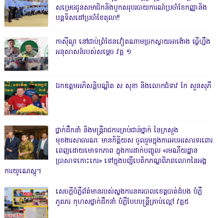
សម្រេចជូនសមាជិកនិងបូកសរុបរបាយការណ៍ប្រចាំខែកញ្ញានិង
បន្តទិសដៅប្រចាំខែតុលា!!
កាសុីណូ នៅជាប់ព្រំដែនវៀតណាមច្រកស្វាយអាង៉ោង ធ្វើហ្នឹង
អនុសាសន៍របស់សម្ដេច វគ្គ ១
ឯកឧត្តមអភិសន្តិបណ្ឌិត ស សុខា និងលោកជំទាវ កែ សួនសុភី
ថ្នាក់ដឹកនាំ និងមន្ត្រីរាជការគ្រប់ជាន់ថ្នាក់ នៃក្រសួង
មុខងារសាធារណៈ មានកិត្តិយស ចូលរួមក្នុងការអបអរសារទរពោរ
ពេញដោយមោទកភាព ក្នុងការដាក់បញ្ចូល «រមណីយដ្ឋាន
ប្រាសាទកោះកេរ» ទៅក្នុងបញ្ជីបេតិកភណ្ឌពិភពលោកនៃអង្គ
ការយូណេស្កូ។
សេចក្តីបំភ្លឺព័ត៌មានរបស់ស្នងការនគរបាលខេត្តបាត់ដំបង បំភ្លឺ
ភូតភរ កុហសថ្នាក់ដឹកនាំ បំភ្លឺបែបបន្ត្រីគ្រាប់ល្ពៅ វគ្គ៥