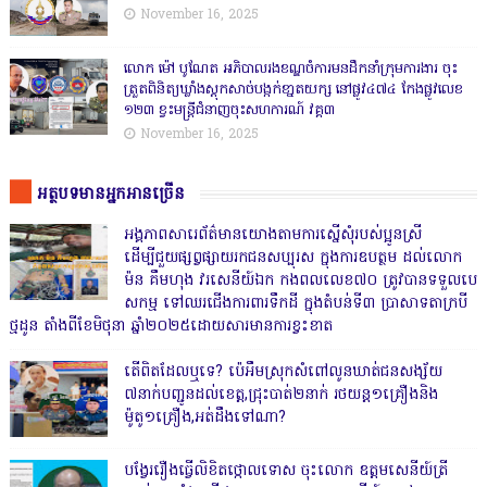
November 16, 2025
លោក ម៉ៅ បូណែត អភិបាលរងខណ្ឌចំការមនដឹកនាំក្រុមការងារ ចុះ
ត្រួតពិនិត្យឃ្លាំងស្តុកសាច់បង្កក់ខា្នតយក្ស នៅផ្លូវ៤៧៤ កែងផ្លូវលេខ
១២៣ ខ្វះមន្ត្រីជំនាញចុះសហការណ៍ វគ្គ៣
November 16, 2025
អត្ថបទមានអ្នកអានច្រើន
អង្គភាពសារេព័ត៌មានយោងតាមការស្នើសុំរបស់ប្អូនស្រី
ដើម្បីជួយផ្សព្វផ្សាយរកជនសប្បុរស ក្នុងការឧបត្ថម ដល់លោក
ម៉ន គឹមហុង វរសេនីយ៍ឯក កងពលលេខ៧០ ត្រូវបានទទួលបេ
សកម្ម ទៅឈរជើងការពារទឹកដី ក្នុងតំបន់ទី៣ ប្រាសាទតាក្របី
ថ្មដូន តាំងពីខែមិថុនា ឆ្នាំ២០២៥ដោយសារមានការខ្វះខាត
តើពិតដែលឬទេ? ប៉េអឹមស្រុកសំពៅលូនឃាត់ជនសង្ស័យ
៧នាក់បញ្ជូនដល់ខេត្ត,ជ្រុះបាត់២នាក់ រថយន្ត១គ្រឿងនិង
ម៉ូតូ១គ្រឿង,អត់ដឹងទៅណា?
បង្វែររឿងធ្វើលិខិតថ្កោលទោស ចុះលោក ឧត្តមសេនីយ៍ត្រី