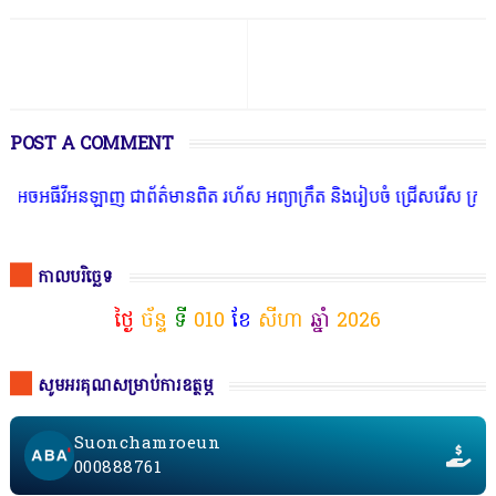
POST A COMMENT
ធីវីអនឡាញ ជាព័ត៌មានពិត រហ័ស អព្យាក្រឹត និងរៀបចំ ជ្រើសរើស ក្រុមការ
កាលបរិច្ឆេទ
ថ្ងៃ
ច័ន្ទ
ទី
010
ខែ
សីហា
ឆ្នាំ
2026
សូមអរគុណសម្រាប់ការឧត្ថម្ភ
Suonchamroeun
000888761