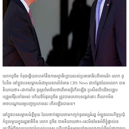
លោកពូទីន កំពុងឆ្លើយតបទៅនឹងការអត្ថាធិប្បាយរបស់ប្រធានាធិបតីអាមេរិក លោក ចូ
បៃដិន នៅក្នុងបទសម្ភាសន៍ជាមួយសារព័ត៌មាន CBS News ជាកន្លែងដែលលោក បាន
និយាយថា៖«ជាការពិត ចូរស្រមៃមើលថាតើមានអ្វីកើតឡើង ប្រសិនបើយើងបង្រួប
បង្រួមអឺរ៉ុបទាំងអស់ ហើយទីបំផុតពូទីន ត្រូវបានគេគាបសង្កត់នោះ គឺលោកមិន
អាចបណ្តោយឲ្យបញ្ហាប្រភេទនេះ កើតឡើងបានទេ។
នៅក្នុងបទសម្ភាសន៍ខ្លីមួយ ដែលចាក់ផ្សាយតាមកញ្ចក់ទូរទស្សន៍រដ្ឋ អំឡុងពេលកិច្ចប្រជុំ
កំពូលមួយក្នុងរដ្ឋធានីចិន លោក ពូទីន បាននិយាយថា៖«នេះមិនមែនអំពីខ្ញុំផ្ទាល់ទេ
នេះគឺអំពីផលប្រយោជន៍របស់ប្រទេស ហើយវាមិនអាចទៅរួចទេក្នុងការបំផ្លិចបំផ្លាញផល