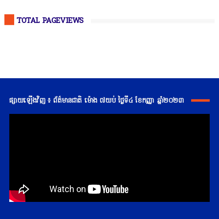
TOTAL PAGEVIEWS
ផ្សាយឡើងវិញ ៖ ព័ត៌មានជាតិ ម៉ោង ៧យប់ ថ្ងៃទី៤ ខែកញ្ញា ឆ្នាំ២០២៣