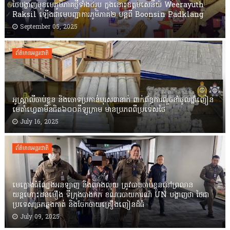
ថៃបង្ហាញមុខមេភូមិភាគថ្មីទាំង៤រូប ក្នុងនោះឧត្តមសេនីយ៍ Weerayuth
Raksil ឡើងជាមេបញ្ជាការភូមិភាគ២ បន្តពី Boonsin Padklang
September 05, 2025
ព័ត៌មានអន្តរជាតិ
អូស្រ្តាលីចាប់ខ្លួន និងចោទប្រកាន់បុរស៣នាក់ ពាក់ព័ន្ធការលួចនាំចូលថ្នាំញៀន
មេតាំហ្វេតាមីនជិត៦០០គីឡូក្រាម មានប្រភពពីប្រទេសថៃ
July 16, 2025
ព័ត៌មានអន្តរជាតិ
មេក្លោងធំល្បែងអនឡាញ និងលាងលុយ ត្រូវបានចាប់ខ្លួននៅព្រលាន
យន្តហោះដនមឿង ទីក្រុងបាងកក ខណៈរបាយការណ៍ UN បង្ហាញថា ថៃជា
ប្រទេសច្រកឆ្លងកាត់ និងចែកចាយគ្រឿងញៀនដ៏ធំ
July 09, 2025