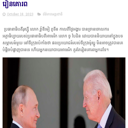
រៀនគោរព
October 18, 2023
ព័ត៌មានអន្តរជាតិ
ប្រធានាធិបតីរុស្ស៊ី លោក វ្ល៉ាឌីមៀ ពូទីន កាលពីថ្ងៃអង្គារ បានច្រានចោលការ
អត្ថាធិប្បាយរបស់ប្រធានាធិបតីអាមេរិក លោក ចូ បៃដិន ដោយបាននិយាយនៅក្នុងបទ
សម្ភាសន៍មួយ នៅទីក្រុងប៉េកាំងថា ផលប្រយោជន៍របស់ទីក្រុងម៉ូស្គូ មិនអាចត្រូវបានគេ
បំផ្លិចបំផ្លាញបានទេ ហើយអ្នកនយោបាយអាមេរិក គួរតែរៀនគោរពអ្នកដទៃ។