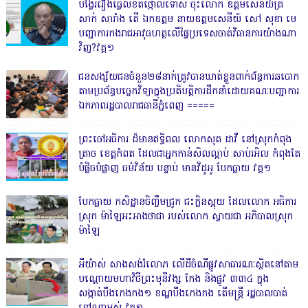
បង្វែររឿងធ្វើលិខិតថ្កោលទោស ចុះលោក ឧត្តមសេនីយ៍ត្រី
សាក់ សារាំង តើ ឯកឧត្តម នាយឧត្តមសេនីយ៍ សៅ សុខា មេ
បញ្ជាការកងរាជអាវុធហត្ថលើផ្ទៃប្រទេសចាត់វិធានការយ៉ាងណា
វិញ?វគ្គ១
ជនសង្ស័យជនចំនួន២៨នាក់ត្រូវបានឃាត់ខ្លួនពាក់ព័ន្ធការឆបោក
តាមប្រព័ន្ធបច្ចេកវិទ្យាក្នុងប្រតិបត្តិការដឹកនាំដោយគណៈបញ្ជាការ
ឯកភាពរដ្ឋបាលរាជធានីភ្នំពេញ ‎=====
ព្រះចៅអធិការ ដ៏មានឥទ្ធិពល លោកសុត ដាវី នៅស្រុកកំពុង
ត្រាច ខេត្តកំពត ដែលជាអ្នកកាន់សិលល្អាប់ សាប់រអិល កំពុងតែ
បំផ្លិចបំផ្លាញ ធម៌វិន័យ បន្ទាប់ មានវិដូអូ បែកធ្លាយ វគ្គ១
បែកធ្លាយ កសិដ្ឋានចិញ្ចឹមជ្រូក ជះក្លិនស្អុយ ដែលលោក អធិការ
ស្រុក ម៉ាឡៃអះអាងថាជា របស់លោក ស្វាយជា អភិបាលស្រុក
ម៉ាឡៃ
អីយ៉ាស់ សាងសង់រំលោភ លើដីចំណីផ្លូវសាធារណៈស្ថិតនៅតាម
បណ្ដោយមហាវិថីព្រះមុនីវង្ស កែង និងផ្លូវ ៣៣៤ ក្នុង
សង្កាត់បឹងកេងកង១ ខណ្ឌបឹងកេងកង តើមន្ត្រី រដ្ឋបាលបាត់