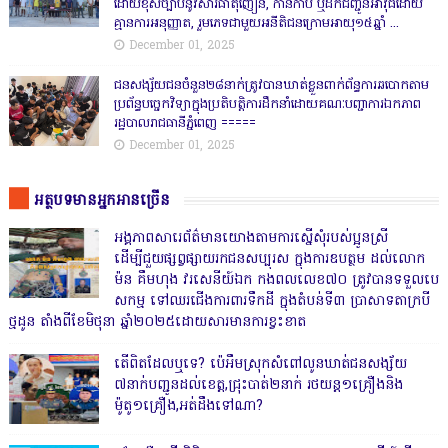
ដោយខុសច្បាប់នូវសារធាតុញៀន, កាន់កាប់ ឬដឹកជញ្ជូនអាវុធដោយ
គ្មានការអនុញ្ញាត, រួមភេទជាមួយអនីតិជនក្រោមអាយុ១៥ឆ្នាំ ...
December 01, 2025
ជនសង្ស័យជនចំនួន២៨នាក់ត្រូវបានឃាត់ខ្លួនពាក់ព័ន្ធការឆបោកតាម
ប្រព័ន្ធបច្ចេកវិទ្យាក្នុងប្រតិបត្តិការដឹកនាំដោយគណៈបញ្ជាការឯកភាព
រដ្ឋបាលរាជធានីភ្នំពេញ ‎=====
December 01, 2025
អត្ថបទមានអ្នកអានច្រើន
អង្គភាពសារេព័ត៌មានយោងតាមការស្នើសុំរបស់ប្អូនស្រី
ដើម្បីជួយផ្សព្វផ្សាយរកជនសប្បុរស ក្នុងការឧបត្ថម ដល់លោក
ម៉ន គឹមហុង វរសេនីយ៍ឯក កងពលលេខ៧០ ត្រូវបានទទួលបេ
សកម្ម ទៅឈរជើងការពារទឹកដី ក្នុងតំបន់ទី៣ ប្រាសាទតាក្របី
ថ្មដូន តាំងពីខែមិថុនា ឆ្នាំ២០២៥ដោយសារមានការខ្វះខាត
តើពិតដែលឬទេ? ប៉េអឹមស្រុកសំពៅលូនឃាត់ជនសង្ស័យ
៧នាក់បញ្ជូនដល់ខេត្ត,ជ្រុះបាត់២នាក់ រថយន្ត១គ្រឿងនិង
ម៉ូតូ១គ្រឿង,អត់ដឹងទៅណា?