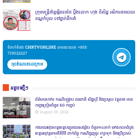
ក្រុមមន្ត្រីនាំគ្នាផ្ដិតមេដៃ ប្ដឹងលោក ហុង ពិសិដ្ឋ អធិការនគរបាល
ខណ្ឌកំបូល ទៅថ្នាក់ដឹកនាំ
ទំនាក់ទំនង​​
CHRTVONLINE
តាមរយៈលេខ +855
719022227
ចុចតំណតេលេក្រាម
អត្ថបទថ្មីៗ
ព័ត៌មានបឋម ករណីបង្ក្រាប ជនជាតិ សិង្ហបុរី និងប្រមូល វត្ថុតាង មាន
កញ្ឆាក្រៀមចំនួន 60 កញ្ចប់
August 09, 2026
កងរាជឣាវុធហត្ថខេត្តបញ្ជូនជនសង្ស័យ ចំនួន១៤នាក់ ទៅសាលាដំបូង
ខេត្តឣនុវត្តតាមនីតិវិធី ពាក់ព័ន្ធ ករណីជួញដូរ រក្សាទុក និងប្រើប្រាស់