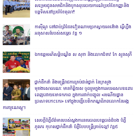
សម្រេចជូនសមាជិកនិងបូកសរុបរបាយការណ៍ប្រចាំខែកញ្ញានិង
បន្តទិសដៅប្រចាំខែតុលា!!
កាសុីណូ នៅជាប់ព្រំដែនវៀតណាមច្រកស្វាយអាង៉ោង ធ្វើហ្នឹង
អនុសាសន៍របស់សម្ដេច វគ្គ ១
ឯកឧត្តមអភិសន្តិបណ្ឌិត ស សុខា និងលោកជំទាវ កែ សួនសុភី
ថ្នាក់ដឹកនាំ និងមន្ត្រីរាជការគ្រប់ជាន់ថ្នាក់ នៃក្រសួង
មុខងារសាធារណៈ មានកិត្តិយស ចូលរួមក្នុងការអបអរសារទរពោរ
ពេញដោយមោទកភាព ក្នុងការដាក់បញ្ចូល «រមណីយដ្ឋាន
ប្រាសាទកោះកេរ» ទៅក្នុងបញ្ជីបេតិកភណ្ឌពិភពលោកនៃអង្គ
ការយូណេស្កូ។
សេចក្តីបំភ្លឺព័ត៌មានរបស់ស្នងការនគរបាលខេត្តបាត់ដំបង បំភ្លឺ
ភូតភរ កុហសថ្នាក់ដឹកនាំ បំភ្លឺបែបបន្ត្រីគ្រាប់ល្ពៅ វគ្គ៥