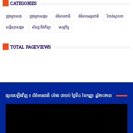
CATEGORIES
ជ្រុងមួយសង្
ជ្រុងមួយសង្គម
ព័ត៌មានជាតិ
ព័ត៌មានអន្តរជាតិ
រិះគន់ស្ថាបនា
សន្តិសុខសង្គម
សិល្បៈនិងកីឡា
សេដ្ឋកិច្ច
TOTAL PAGEVIEWS
ផ្សាយឡើងវិញ ៖ ព័ត៌មានជាតិ ម៉ោង ៧យប់ ថ្ងៃទី៤ ខែកញ្ញា ឆ្នាំ២០២៣