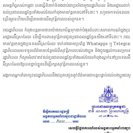
សមត្ថកិច្ចរបស់កម្ពុជា បានធ្វើទំនាក់ទំនងជាប់ជាប្រចាំជាមួយរដ្ឋាភិបាល និងអាជ្ញាធរពាក់ព
ដល់ប្រជាពលរដ្ឋខ្មែរទាំងអស់ដែលកំពុងមានវត្តមាននៅទីនោះ។ រហូតមកទល់ពេលនេះ 
ច្រើនរួចហើយដើម្បីតាមដានពីសុវត្ថិភាពរបស់ពួកគេ។
រាជរដ្ឋាភិបាល កំពុងបន្តតាមដានយ៉ាងយកចិត្តទុកដាក់បំផុតចំពោះសភាពការណ៍ក្នុងប្
អាជ្ញាធរអ៊ីស្រាអែល ដើម្បីការពារសុវត្ថិភាពជូនប្រជាពលរដ្ឋខ្មែរយើងនៅទីនោះ។ រាជរដ
មានវត្តមានក្នុងប្រទេសអ៊ីស្រាអែល ទាក់ទងតាមប្រព័ន្ធ Whatapps ឬ Telegra
រដ្ឋាភិបាលអាចទទួលព័ត៌មានបន្ថែមអំពីសុវត្ថិភាពរបស់បងប្អូន និងជួយផ្ដល់ការសម្រប
រដ្ឋាភិបាល ក៏សូមអំពាវនាវដល់ប្រជាពលរដ្ឋខ្មែរទាំងអស់ដែលកំពុងស្នាក់នៅប្រទេសអ៊ី
អ៊ីស្រាអែលឱ្យបានខ្ជាប់ខ្ជួនដើម្បីរក្សាសុវត្ថិភាពរបស់ខ្លួន។
អង្គភាពអ្នកនាំពាក្យរាជរដ្ឋាភិបាលនឹងជម្រាបជូននូវព័ត៌មានជាបន្តបន្ទាប់ដល់បងប្អូនជន