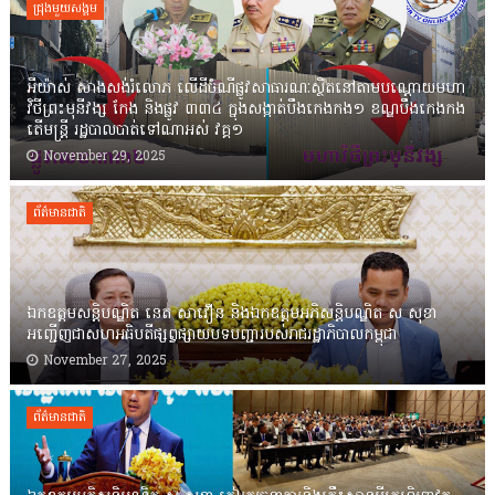
ជ្រុងមួយសង្គម
អីយ៉ាស់ សាងសង់រំលោភ លើដីចំណីផ្លូវសាធារណៈស្ថិតនៅតាមបណ្ដោយមហា
វិថីព្រះមុនីវង្ស កែង និងផ្លូវ ៣៣៤ ក្នុងសង្កាត់បឹងកេងកង១ ខណ្ឌបឹងកេងកង
តើមន្ត្រី រដ្ឋបាលបាត់ទៅណាអស់ វគ្គ១
November 29, 2025
ព័ត៌មានជាតិ
ឯកឧត្តមសន្តិបណ្ឌិត នេត សាវឿន និងឯកឧត្តមអភិសន្តិបណ្ឌិត ស សុខា
អញ្ជើញជាសហអធិបតីផ្សព្វផ្សាយបទបញ្ជារបស់រាជរដ្ឋាភិបាលកម្ពុជា
November 27, 2025
ព័ត៌មានជាតិ