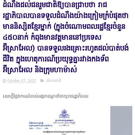
ដំណឹងដល់ជនរួមជាតិឱ្យបានជ្រាបថា រាជ
រដ្ឋាភិបាលបានទទួលដំណឹងយ៉ាងក្រៀមក្រំបំផុតថា
មាននិស្សិតខ្មែរម្នាក់ (ក្នុងចំណោមពលរដ្ឋខ្មែរចំនួន
៤៥០នាក់ កំពុងមានវត្តមាននៅប្រទេស
អ៊ីស្រាអែល) បានទទួលរងគ្រោះរហូតដល់បាត់បង់
ជីវិត ក្នុងហេតុការណ៍ប្រយុទ្ធគ្នារវាងកងទ័ព
អ៊ីស្រាអែល និងក្រុមហាម៉ាស់
October 07, 2023
ព័ត៌មានជាតិ
សេចក្តីថ្លែងការណ៍របស់អង្គភាពអ្នកនាំពាក្យរាជរដ្ឋាភិបាល