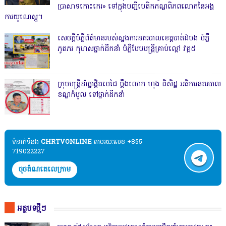
ប្រាសាទកោះកេរ» ទៅក្នុងបញ្ជីបេតិកភណ្ឌពិភពលោកនៃអង្គ
ការយូណេស្កូ។
សេចក្តីបំភ្លឺព័ត៌មានរបស់ស្នងការនគរបាលខេត្តបាត់ដំបង បំភ្លឺ
ភូតភរ កុហសថ្នាក់ដឹកនាំ បំភ្លឺបែបបន្ត្រីគ្រាប់ល្ពៅ វគ្គ៥
ក្រុមមន្ត្រីនាំគ្នាផ្ដិតមេដៃ ប្ដឹងលោក ហុង ពិសិដ្ឋ អធិការនគរបាល
ខណ្ឌកំបូល ទៅថ្នាក់ដឹកនាំ
ទំនាក់ទំនង​​
CHRTVONLINE
តាមរយៈលេខ +855
719022227
ចុចតំណតេលេក្រាម
អត្ថបទថ្មីៗ