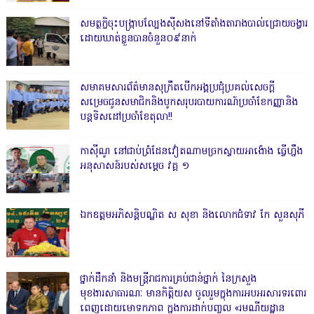
សមត្ថកិ្ចចុះបង្ក្រាបល្បែងស៊ីសងនៅទីតាំងតារាងបាល់ជ្រោយចង្វារ
ដោយឃាត់ខ្លួនបានចំនួន០៩នាក់
សមាគមសារព័ត៌មានសុក្រឹតបើកអង្គប្រជុំប្រគល់សេចក្តី
សម្រេចជូនសមាជិកនិងបូកសរុបរបាយការណ៍ប្រចាំខែកញ្ញានិង
បន្តទិសដៅប្រចាំខែតុលា!!
កាសុីណូ នៅជាប់ព្រំដែនវៀតណាមច្រកស្វាយអាង៉ោង ធ្វើហ្នឹង
អនុសាសន៍របស់សម្ដេច វគ្គ ១
ឯកឧត្តមអភិសន្តិបណ្ឌិត ស សុខា និងលោកជំទាវ កែ សួនសុភី
ថ្នាក់ដឹកនាំ និងមន្ត្រីរាជការគ្រប់ជាន់ថ្នាក់ នៃក្រសួង
មុខងារសាធារណៈ មានកិត្តិយស ចូលរួមក្នុងការអបអរសារទរពោរ
ពេញដោយមោទកភាព ក្នុងការដាក់បញ្ចូល «រមណីយដ្ឋាន