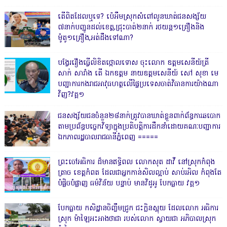
តើពិតដែលឬទេ? ប៉េអឹមស្រុកសំពៅលូនឃាត់ជនសង្ស័យ
៧នាក់បញ្ជូនដល់ខេត្ត,ជ្រុះបាត់២នាក់ រថយន្ត១គ្រឿងនិង
ម៉ូតូ១គ្រឿង,អត់ដឹងទៅណា?
បង្វែររឿងធ្វើលិខិតថ្កោលទោស ចុះលោក ឧត្តមសេនីយ៍ត្រី
សាក់ សារាំង តើ ឯកឧត្តម នាយឧត្តមសេនីយ៍ សៅ សុខា មេ
បញ្ជាការកងរាជអាវុធហត្ថលើផ្ទៃប្រទេសចាត់វិធានការយ៉ាងណា
វិញ?វគ្គ១
ជនសង្ស័យជនចំនួន២៨នាក់ត្រូវបានឃាត់ខ្លួនពាក់ព័ន្ធការឆបោក
តាមប្រព័ន្ធបច្ចេកវិទ្យាក្នុងប្រតិបត្តិការដឹកនាំដោយគណៈបញ្ជាការ
ឯកភាពរដ្ឋបាលរាជធានីភ្នំពេញ ‎=====
ព្រះចៅអធិការ ដ៏មានឥទ្ធិពល លោកសុត ដាវី នៅស្រុកកំពុង
ត្រាច ខេត្តកំពត ដែលជាអ្នកកាន់សិលល្អាប់ សាប់រអិល កំពុងតែ
បំផ្លិចបំផ្លាញ ធម៌វិន័យ បន្ទាប់ មានវិដូអូ បែកធ្លាយ វគ្គ១
បែកធ្លាយ កសិដ្ឋានចិញ្ចឹមជ្រូក ជះក្លិនស្អុយ ដែលលោក អធិការ
ស្រុក ម៉ាឡៃអះអាងថាជា របស់លោក ស្វាយជា អភិបាលស្រុក