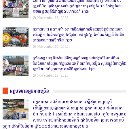
លោក ម៉ៅ បូណែត អភិបាលរងខណ្ឌចំការមនដឹកនាំក្រុមការងារ ចុះ
ត្រួតពិនិត្យឃ្លាំងស្តុកសាច់បង្កក់ខា្នតយក្ស នៅផ្លូវ៤៧៤ កែងផ្លូវលេខ
១២៣ ខ្វះមន្ត្រីជំនាញចុះសហការណ៍ វគ្គ៣
November 16, 2025
ប្រជាពលរដ្ឋ ផ្ទុះការតវ៉ា សារជាថ្មីសម្តែងការមិនពេញចិត្តចំពោះលោក
គង់ពន្លឺ ចៅអធិការវត្តស្ដៅកន្លែងលក់ដីក្នុងវត្ត តែមិនអភិវឌ្ឍន៍ មិនដឹង
បាត់ទៅណាជាលើកទី៣ វគ្គ២
November 16, 2025
ច្រាំងទន្លេ បុកគ្រិះសំណង់រឹងចូលច្រាំងទន្លេ នៅសង្កាត់ព្រែកអំពិល
មិនមែនមានតែមួយកន្លែងនោះទេ ពិតជារីកដូចផ្សិត សូមមន្ត្រីជំនាញនិង
ស្ថាប័នពាក់ព័ន្ធជួយចុះត្រួតពិនិត្យផងទាន វគ្គ២
November 13, 2025
អត្ថបទមានអ្នកអានច្រើន
អង្គភាពសារេព័ត៌មានយោងតាមការស្នើសុំរបស់ប្អូនស្រី
ដើម្បីជួយផ្សព្វផ្សាយរកជនសប្បុរស ក្នុងការឧបត្ថម ដល់លោក
ម៉ន គឹមហុង វរសេនីយ៍ឯក កងពលលេខ៧០ ត្រូវបានទទួលបេ
សកម្ម ទៅឈរជើងការពារទឹកដី ក្នុងតំបន់ទី៣ ប្រាសាទតាក្របី
ថ្មដូន តាំងពីខែមិថុនា ឆ្នាំ២០២៥ដោយសារមានការខ្វះខាត