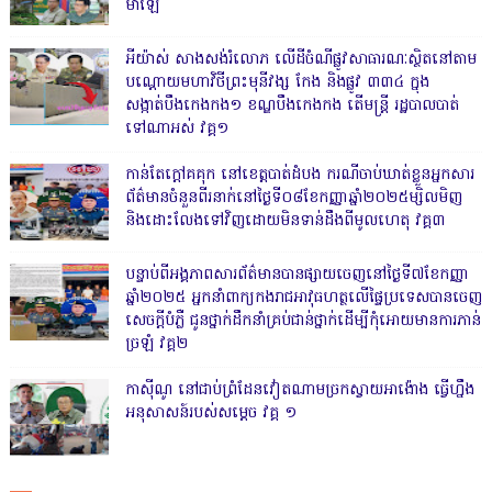
ម៉ាឡៃ
អីយ៉ាស់ សាងសង់រំលោភ លើដីចំណីផ្លូវសាធារណៈស្ថិតនៅតាម
បណ្ដោយមហាវិថីព្រះមុនីវង្ស កែង និងផ្លូវ ៣៣៤ ក្នុង
សង្កាត់បឹងកេងកង១ ខណ្ឌបឹងកេងកង តើមន្ត្រី រដ្ឋបាលបាត់
ទៅណាអស់ វគ្គ១
កាន់តែក្តៅគគុក នៅខេត្តបាត់ដំបង ករណីចាប់ឃាត់ខ្លួនអ្នកសារ
ព័ត៌មានចំនួនពីរនាក់នៅថ្ងៃទី០៨ខែកញ្ញាឆ្នាំ២០២៥ម្សិលមិញ
និងដោះលែងទៅវិញដោយមិនទាន់ដឹងពីមូលហេតុ វគ្គ៣
បន្ទាប់ពីអង្គភាពសារព័ត៌មានបានផ្សាយចេញនៅថ្ងៃទី៧ខែកញ្ញា
ឆ្នាំ២០២៥ អ្នកនាំពាក្យកងរាជអាវុធហត្ថលើផ្ទៃប្រទេសបានចេញ
សេចក្តីបំភ្លឺ ជូនថ្នាក់ដឹកនាំគ្រប់ជាន់ថ្នាក់ដើម្បីកុំអោយមានការភាន់
ច្រឡំ វគ្គ២
កាសុីណូ នៅជាប់ព្រំដែនវៀតណាមច្រកស្វាយអាង៉ោង ធ្វើហ្នឹង
អនុសាសន៍របស់សម្ដេច វគ្គ ១