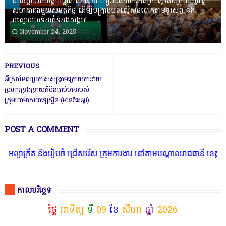
ឯកឧត្តមអភិសន្តិបណ្ឌិត ស សុខា កៀរគរធនាគារនិងគ្រឹះស្ថានមីក្រូហិរញ្ញវត្ថុ
សហការជាមួយសមត្ថកិច្ច ដើម្បីបង្ក្រាបបទល្មើសឆបោកតាមទូរសព្ទ និង
មធ្យោបាយទំនាក់ទំនងសង្គម!
November 24, 2025
PREVIOUS
អ៊ីស្រាអែលប្រកាសសង្រ្គាមក្រោយការវាយ
ប្រហារទ្រង់ទ្រាយធំមិនធ្លាប់មានរបស់
ក្រុមហាម៉ាសប៉ាឡេស្ទីន (មានវីដេអូរ)
POST A COMMENT
ក្រឹត និងរៀបចំ ជ្រើសរើស ក្រុមការងារ នៅតាមបណ្តាលរាជធានី ខេត្ត មានចំ
កាលបរិច្ឆេទ
ថ្ងៃ
អាទិត្យ
ទី
09
ខែ
សីហា
ឆ្នាំ
2026