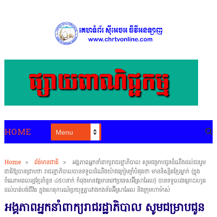
HOME
Home
>
ព័ត៌មានជាតិ
>
អង្គភាពអ្នកនាំពាក្យរាជរដ្ឋាភិបាល សូមជម្រាបជូនដំណឹងដល់ជនរួម
ជាតិឱ្យបានជ្រាបថា រាជរដ្ឋាភិបាលបានទទួលដំណឹងយ៉ាងក្រៀមក្រំបំផុតថា មាននិស្សិតខ្មែរម្នាក់ (ក្នុង
ចំណោមពលរដ្ឋខ្មែរចំនួន ៤៥០នាក់ កំពុងមានវត្តមាននៅប្រទេសអ៊ីស្រាអែល) បានទទួលរងគ្រោះរហូត
ដល់បាត់បង់ជីវិត ក្នុងហេតុការណ៍ប្រយុទ្ធគ្នារវាងកងទ័ពអ៊ីស្រាអែល និងក្រុមហាម៉ាស់
អង្គភាពអ្នកនាំពាក្យរាជរដ្ឋាភិបាល សូមជម្រាបជូន