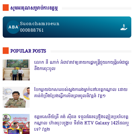
សូមអរគុណសម្រាប់ការឧត្ថម្ភ
Suonchamroeun
000888761
POPULAR POSTS
លោក នី ណាក់ អំពាវនាវឲ្យនាយករដ្ឋមន្ត្រីជួយរកយុត្តិធម៌ជាថ្នូរ
នឹងការចុះចូល
បែកធ្លាយឯកសាររបស់ស្នងការរងម្នាក់នៅខេត្តកណ្ដាល ដោយ
គាត់ខំប្រឹងប្រែងធ្វើការមិនព្រមចូលនិវត្តន៍ វគ្គ១
ឧត្តមសេនីយ៍ត្រី គង់ ស៊ីដន ទទួលផែនគ្រឿងញៀនប្រចាំខេត្ត
កណ្តាល ហ៊ានចុះបង្ក្រាប ទីតាំង KTV Galaxy 142ដែលឬ
ទេ? វគ្គ២