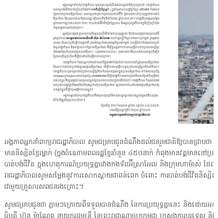
អង្គភាពអ្នកនាំពាក្យរាជរដ្ឋាភិបាល សូមជម្រាបជូនដំណឹងដល់ជនរួមជាតិឱ្យបានជ្រាបថា 
មាននិស្សិតខ្មែរម្នាក់ (ក្នុងចំណោមពលរដ្ឋខ្មែរចំនួន ៤៥០នាក់ កំពុងមានវត្តមានន
បាត់បង់ជីវិត ក្នុងហេតុការណ៍ប្រយុទ្ធគ្នារវាងកងទ័ពអ៊ីស្រាអែល និងក្រុមហាម៉ាស់ ដ
រាជរដ្ឋាភិបាលសូមសម្តែងនូវការសោកស្តាយជាពន់ពេក ចំពោះ ការបាត់បង់ជីវិតនិស្សិតខ្មែ
ជាមួយគ្រួសារសពជនរងគ្រោះ។
សូមជម្រាបជូនថា ភ្លាមៗក្រោយពីទទួលបានដំណឹង នៃការប្រយុទ្ធគ្នានេះ និងដោយអនុវ
ធិបតី ហ៊ុន ម៉ាណែត នាយករដ្ឋមន្ត្រី នៃព្រះរាជាណាចក្រកម្ពុជា ក្រសួងការបរទេស និងស