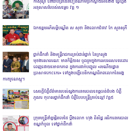
កាសុីណូ នៅជាប់ព្រំដែនវៀតណាមច្រកស្វាយអាង៉ោង ធ្វើហ្នឹង
អនុសាសន៍របស់សម្ដេច វគ្គ ១
ឯកឧត្តមអភិសន្តិបណ្ឌិត ស សុខា និងលោកជំទាវ កែ សួនសុភី
ថ្នាក់ដឹកនាំ និងមន្ត្រីរាជការគ្រប់ជាន់ថ្នាក់ នៃក្រសួង
មុខងារសាធារណៈ មានកិត្តិយស ចូលរួមក្នុងការអបអរសារទរពោរ
ពេញដោយមោទកភាព ក្នុងការដាក់បញ្ចូល «រមណីយដ្ឋាន
ប្រាសាទកោះកេរ» ទៅក្នុងបញ្ជីបេតិកភណ្ឌពិភពលោកនៃអង្គ
ការយូណេស្កូ។
សេចក្តីបំភ្លឺព័ត៌មានរបស់ស្នងការនគរបាលខេត្តបាត់ដំបង បំភ្លឺ
ភូតភរ កុហសថ្នាក់ដឹកនាំ បំភ្លឺបែបបន្ត្រីគ្រាប់ល្ពៅ វគ្គ៥
ក្រុមមន្ត្រីនាំគ្នាផ្ដិតមេដៃ ប្ដឹងលោក ហុង ពិសិដ្ឋ អធិការនគរបាល
ខណ្ឌកំបូល ទៅថ្នាក់ដឹកនាំ