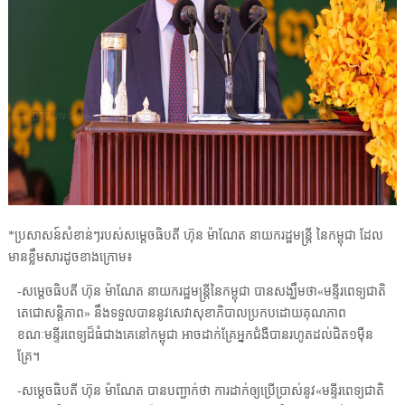
*ប្រសាសន៍សំខាន់ៗរបស់សម្ដេចធិបតី ហ៊ុន ម៉ាណែត នាយករដ្ឋមន្ត្រី នៃកម្ពុជា ដែល
មានខ្លឹមសារដូចខាងក្រោម៖
-សម្តេចធិបតី ហ៊ុន ម៉ាណែត នាយករដ្ឋមន្រ្តីនៃកម្ពុជា បានសង្ឃឹមថា«មន្ទីរពេទ្យជាតិ
តេជោសន្តិភាព» នឹងទទួលបាននូវសេវាសុខាភិបាលប្រកបដោយគុណភាព
ខណៈមន្ទីរពេទ្យដ៏ធំជាងគេនៅកម្ពុជា អាចដាក់គ្រែអ្នកជំងឺបានរហូតដល់ជិត១ម៉ឺន
គ្រែ។
-សម្តេចធិបតី ហ៊ុន ម៉ាណែត បានបញ្ជាក់ថា ការដាក់ឲ្យប្រើប្រាស់នូវ«មន្ទីរពេទ្យជាតិ