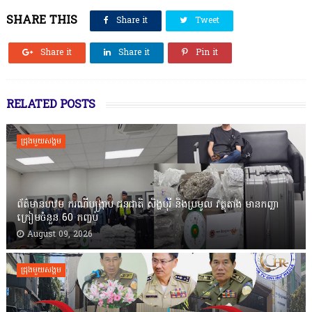
SHARE THIS
Share it
Tweet
Share it
Share it
Pin it
RELATED POSTS
ជ្រុងមួយសង្គម
ព័ត៌មានបឋម ករណីបង្ក្រាប ជនជាតិ សិង្ហបុរី និងប្រមូល វត្ថុតាង មានកញ្ឆា
ក្រៀមចំនួន 60 កញ្ចប់
August 09, 2026
ជ្រុងមួយសង្គម