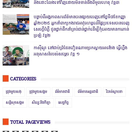
និងដោះលែងទៅវិញដោយមិនទាន់ដឹងពីមូលហេតុ វគ្គ៣
បន្ទាប់ពីអង្គភាពសារព័ត៌មានបានផ្សាយចេញនៅថ្ងៃទី៧ខែកញ្ញា
ឆ្នាំ២០២៥ អ្នកនាំពាក្យកងរាជអាវុធហត្ថលើផ្ទៃប្រទេសបានចេញ
សេចក្តីបំភ្លឺ ជូនថ្នាក់ដឹកនាំគ្រប់ជាន់ថ្នាក់ដើម្បីកុំអោយមានការភាន់
ច្រឡំ វគ្គ២
កាសុីណូ នៅជាប់ព្រំដែនវៀតណាមច្រកស្វាយអាង៉ោង ធ្វើហ្នឹង
អនុសាសន៍របស់សម្ដេច វគ្គ ១
CATEGORIES
ជ្រុងមួយសង្
ជ្រុងមួយសង្គម
ព័ត៌មានជាតិ
ព័ត៌មានអន្តរជាតិ
រិះគន់ស្ថាបនា
សន្តិសុខសង្គម
សិល្បៈនិងកីឡា
សេដ្ឋកិច្ច
TOTAL PAGEVIEWS