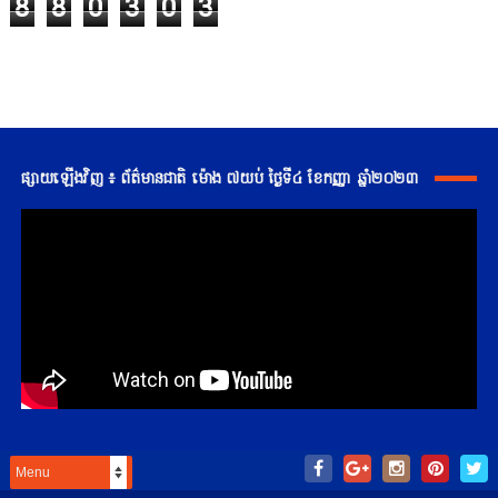
8
8
0
3
0
3
ផ្សាយឡើងវិញ ៖ ព័ត៌មានជាតិ ម៉ោង ៧យប់ ថ្ងៃទី៤ ខែកញ្ញា ឆ្នាំ២០២៣