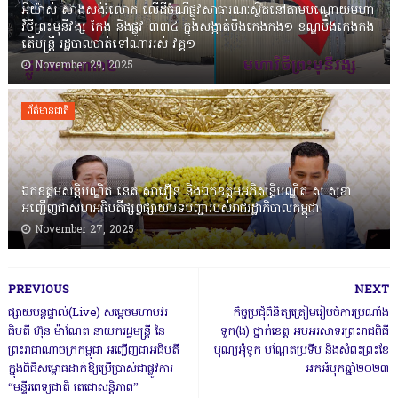
អីយ៉ាស់ សាងសង់រំលោភ លើដីចំណីផ្លូវសាធារណៈស្ថិតនៅតាមបណ្ដោយមហា
វិថីព្រះមុនីវង្ស កែង និងផ្លូវ ៣៣៤ ក្នុងសង្កាត់បឹងកេងកង១ ខណ្ឌបឹងកេងកង
តើមន្ត្រី រដ្ឋបាលបាត់ទៅណាអស់ វគ្គ១
November 29, 2025
ព័ត៌មានជាតិ
ឯកឧត្តមសន្តិបណ្ឌិត នេត សាវឿន និងឯកឧត្តមអភិសន្តិបណ្ឌិត ស សុខា
អញ្ជើញជាសហអធិបតីផ្សព្វផ្សាយបទបញ្ជារបស់រាជរដ្ឋាភិបាលកម្ពុជា
November 27, 2025
PREVIOUS
NEXT
ផ្សាយបន្តផ្ទាល់(Live) សម្តេចមហាបវរ
កិច្ចប្រជុំពិនិត្យត្រៀមរៀបចំការប្រណាំង
ធិបតី ហ៊ុន ម៉ាណែត នាយករដ្ឋមន្ត្រី នៃ
ទូក(ង) ថ្នាក់ខេត្ត អបអរសាទរព្រះរាជពិធី
ព្រះរាជាណាចក្រកម្ពុជា អញ្ជើញជាអធិបតី
បុណ្យអុំទូក បណ្ដែតប្រទីប និងសំពះព្រះខែ
ក្នុងពិធីសម្ពោធដាក់ឱ្យប្រើប្រាស់ជាផ្លូវការ
អកអំបុកឆ្នាំ២០២៣
“មន្ទីរពេទ្យជាតិ​ តេជោសន្តិភាព”​