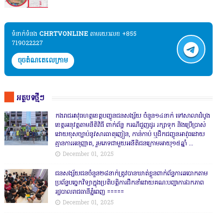
ទំនាក់ទំនង​​
CHRTVONLINE
តាមរយៈលេខ +855
719022227
ចុចតំណតេលេក្រាម
អត្ថបទថ្មីៗ
កងរាជឣាវុធហត្ថខេត្តបញ្ជូនជនសង្ស័យ ចំនួន១៤នាក់ ទៅសាលាដំបូង
ខេត្តឣនុវត្តតាមនីតិវិធី ពាក់ព័ន្ធ ករណីជួញដូរ រក្សាទុក និងប្រើប្រាស់
ដោយខុសច្បាប់នូវសារធាតុញៀន, កាន់កាប់ ឬដឹកជញ្ជូនអាវុធដោយ
គ្មានការអនុញ្ញាត, រួមភេទជាមួយអនីតិជនក្រោមអាយុ១៥ឆ្នាំ ...
December 01, 2025
ជនសង្ស័យជនចំនួន២៨នាក់ត្រូវបានឃាត់ខ្លួនពាក់ព័ន្ធការឆបោកតាម
ប្រព័ន្ធបច្ចេកវិទ្យាក្នុងប្រតិបត្តិការដឹកនាំដោយគណៈបញ្ជាការឯកភាព
រដ្ឋបាលរាជធានីភ្នំពេញ ‎=====
December 01, 2025