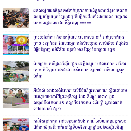
ជនសង្ស័យជនចំនួន២៨នាក់ត្រូវបានឃាត់ខ្លួនពាក់ព័ន្ធការឆបោក
តាមប្រព័ន្ធបច្ចេកវិទ្យាក្នុងប្រតិបត្តិការដឹកនាំដោយគណៈបញ្ជាការ
ឯកភាពរដ្ឋបាលរាជធានីភ្នំពេញ ‎=====
ព្រះចៅអធិការ ដ៏មានឥទ្ធិពល លោកសុត ដាវី នៅស្រុកកំពុង
ត្រាច ខេត្តកំពត ដែលជាអ្នកកាន់សិលល្អាប់ សាប់រអិល កំពុងតែ
បំផ្លិចបំផ្លាញ ធម៌វិន័យ បន្ទាប់ មានវិដូអូ បែកធ្លាយ វគ្គ១
បែកធ្លាយ កសិដ្ឋានចិញ្ចឹមជ្រូក ជះក្លិនស្អុយ ដែលលោក អធិការ
ស្រុក ម៉ាឡៃអះអាងថាជា របស់លោក ស្វាយជា អភិបាលស្រុក
ម៉ាឡៃ
អីយ៉ាស់ សាងសង់រំលោភ លើដីចំណីផ្លូវសាធារណៈស្ថិតនៅតាម
បណ្ដោយមហាវិថីព្រះមុនីវង្ស កែង និងផ្លូវ ៣៣៤ ក្នុង
សង្កាត់បឹងកេងកង១ ខណ្ឌបឹងកេងកង តើមន្ត្រី រដ្ឋបាលបាត់
ទៅណាអស់ វគ្គ១
កាន់តែក្តៅគគុក នៅខេត្តបាត់ដំបង ករណីចាប់ឃាត់ខ្លួនអ្នកសារ
ព័ត៌មានចំនួនពីរនាក់នៅថ្ងៃទី០៨ខែកញ្ញាឆ្នាំ២០២៥ម្សិលមិញ