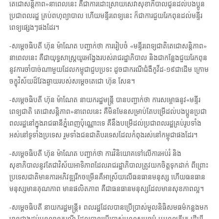
តេជោសន្តិភាព»នាពេលនេះ គឺជាការដោះស្រាយសេវាសុខាភិបាលជូនដល់បងប្អូន
ប្រជាពលរដ្ឋ គ្រប់ពហុព្យាបាល ហើយមន្ទីរពេទ្យនេះ ក៏ជាការជួយរែកពុនដល់មន្ទីរ
ពេទ្យផ្សេងៗផងដែរ។
-សម្ដេចធិបតី ហ៊ុន ម៉ាណែត បញ្ជាក់ថា ការរៀបចំ «មន្ទីរពេទ្យជាតិតេជោសន្តិភាព»
នាពេលនេះ គឺជាយុទ្ធសាស្រ្ដយូរអង្វែងរបស់រាជរដ្ឋាភិបាល និងជាកន្លែងជួយរែកពុន
នូវការចាំបាច់ណាមួយដែលកម្ពុជាជួបប្រទះ ដូចជាករណីជំងឺកូវីដ-១៩ជាដើម ក្រោម
ចក្ខុវិស័យដ៏វែងឆ្ងាយរបស់សម្ដេចតេជោ ហ៊ុន សែន។
-សម្តេចធិបតី ហ៊ុន ម៉ាណែត នាយករដ្ឋមន្រ្តី បានបញ្ជាក់ថា ការសម្ពោធនូវ«មន្ទីរ
ពេទ្យជាតិ តេជោសន្តិភាព»នាពេលនេះ គឺមិនមែនសម្រាប់តែបម្រើដល់បងប្អូនប្រជា
ពលរដ្ឋនៅក្នុងរាជធានីភ្នំពេញប៉ុណ្ណោះទេ គឺនឹងបម្រើដល់ប្រជាពលរដ្ឋគ្រប់រូបទាំង
អស់នៅទូទាំងប្រទេស រួមទាំងជនជាតិបរទេសដែលកំពុងរស់នៅកម្ពុជាផងដែរ។
-សម្ដេចធិបតី ហ៊ុន ម៉ាណែត បញ្ជាក់ថា ការវិនិយោគទៅលើការអប់រំ និង
សុខាភិបាលនូវតែជាវិស័យអាទិភាពដែលរាជរដ្ឋាភិបាលត្រូវយកចិត្តទុកដាក់ ពីព្រោះ
ប្រទេសជាតិមានការអភិវឌ្ឍរីកចម្រើនគឺអាស្រ័យលើធនធានមនុស្ស ហើយធនធាន
មនុស្សមានគុណភាព មានផលិតភាព គឺជាធនធានមនុស្សដែលមានសុខភាពល្អ។
-សម្ដេចធិបតី នាយករដ្ឋមន្ត្រី៖ ពលរដ្ឋដែលបានប្រើប្រាស់មូលនិធិសមធម៌កន្លងមក