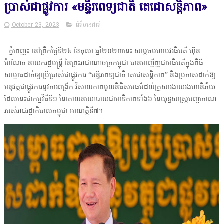
ប្រាស់ជាផ្លូវការ «មន្ទីរពេទ្យជាតិ តេជោសន្តិភាព»
October 23, 2023
ព័ត៌មានជាតិ
ភ្នំពេញ៖ នៅព្រឹកថ្ងៃទី២៤ ខែតុលា ឆ្នាំ២០២៣នេះ សម្តេចមហាបវរធិបតី ហ៊ុន
ម៉ាណែត នាយករដ្ឋមន្ត្រី នៃព្រះរាជាណាចក្រកម្ពុជា បានអញ្ជើញជាអធិបតីក្នុងពិធី
សម្ពោធដាក់ឲ្យប្រើប្រាស់ជាផ្លូវការ “មន្ទីរពេទ្យជាតិ តេជោសន្តិភាព” និងប្រកាសដាក់ឱ្យ
អនុវត្តជាផ្លូវការនូវការពង្រីក វិសាលភាពមូលនិធិសមធម៌ដល់គ្រួសារងាយរងហានិភ័យ
ដែលនេះជាកម្មវិធីទី១ នៃគោលនយោបាយជាអាទិភាពទាំង៦ នៃយុទ្ធសាស្ត្របញ្ចកោណ
របស់រាជរដ្ឋាភិបាលកម្ពុជា អាណត្តិទី៧។