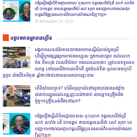
បង្វែររឿងធ្វើលិខិតថ្កោលទោស ចុះលោក ឧត្តមសេនីយ៍ត្រី សាក់ សារាំង
តើ ឯកឧត្តម នាយឧត្តមសេនីយ៍ សៅ សុខា មេបញ្ជាការកងរាជអាវុធ
ហត្ថលើផ្ទៃប្រទេសចាត់វិធានការយ៉ាងណាវិញ?វគ្គ១
November 29, 2025
អត្ថបទមានអ្នកអានច្រើន
អង្គភាពសារេព័ត៌មានយោងតាមការស្នើសុំរបស់ប្អូនស្រី
ដើម្បីជួយផ្សព្វផ្សាយរកជនសប្បុរស ក្នុងការឧបត្ថម ដល់លោក
ម៉ន គឹមហុង វរសេនីយ៍ឯក កងពលលេខ៧០ ត្រូវបានទទួលបេ
សកម្ម ទៅឈរជើងការពារទឹកដី ក្នុងតំបន់ទី៣ ប្រាសាទតាក្របី
ថ្មដូន តាំងពីខែមិថុនា ឆ្នាំ២០២៥ដោយសារមានការខ្វះខាត
តើពិតដែលឬទេ? ប៉េអឹមស្រុកសំពៅលូនឃាត់ជនសង្ស័យ
៧នាក់បញ្ជូនដល់ខេត្ត,ជ្រុះបាត់២នាក់ រថយន្ត១គ្រឿងនិង
ម៉ូតូ១គ្រឿង,អត់ដឹងទៅណា?
បង្វែររឿងធ្វើលិខិតថ្កោលទោស ចុះលោក ឧត្តមសេនីយ៍ត្រី
សាក់ សារាំង តើ ឯកឧត្តម នាយឧត្តមសេនីយ៍ សៅ សុខា មេ
បញ្ជាការកងរាជអាវុធហត្ថលើផ្ទៃប្រទេសចាត់វិធានការយ៉ាងណា
វិញ?វគ្គ១