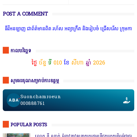
POST A COMMENT
នឡាញ ជាព័ត៌មានពិត រហ័ស អព្យាក្រឹត និងរៀបចំ ជ្រើសរើស ក្រុមការងារ នៅ
កាលបរិច្ឆេទ
ថ្ងៃ
ច័ន្ទ
ទី
010
ខែ
សីហា
ឆ្នាំ
2026
សូមអរគុណសម្រាប់ការឧត្ថម្ភ
Suonchamroeun
000888761
POPULAR POSTS
លោក នី ណាក់ អំពាវនាវឲ្យនាយករដ្ឋមន្ត្រីជួយរកយុត្តិធម៌ជាថ្នូរ