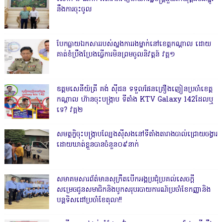
នឹងការចុះចូល
បែកធ្លាយឯកសាររបស់ស្នងការរងម្នាក់នៅខេត្តកណ្ដាល ដោយ
គាត់ខំប្រឹងប្រែងធ្វើការមិនព្រមចូលនិវត្តន៍ វគ្គ១
ឧត្តមសេនីយ៍ត្រី គង់ ស៊ីដន ទទួលផែនគ្រឿងញៀនប្រចាំខេត្ត
កណ្តាល ហ៊ានចុះបង្ក្រាប ទីតាំង KTV Galaxy 142ដែលឬ
ទេ? វគ្គ២
សមត្ថកិ្ចចុះបង្ក្រាបល្បែងស៊ីសងនៅទីតាំងតារាងបាល់ជ្រោយចង្វារ
ដោយឃាត់ខ្លួនបានចំនួន០៩នាក់
សមាគមសារព័ត៌មានសុក្រឹតបើកអង្គប្រជុំប្រគល់សេចក្តី
សម្រេចជូនសមាជិកនិងបូកសរុបរបាយការណ៍ប្រចាំខែកញ្ញានិង
បន្តទិសដៅប្រចាំខែតុលា!!