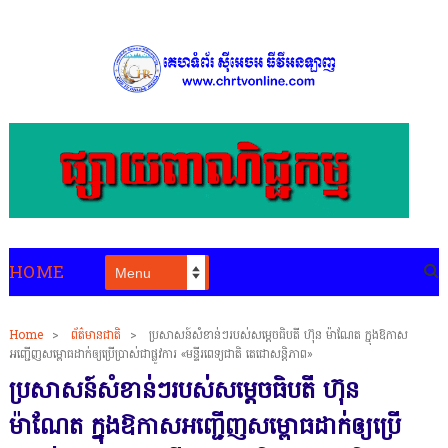
HOME
Home
>
ព័ត៌មានជាតិ
>
ប្រសាសន៍សំខាន់ៗរបស់សម្ដេចធិបតី ហ៊ុន ម៉ាណែត ក្នុងឱកាស
អញ្ជើញសម្ពោធដាក់ឲ្យប្រើប្រាស់ជាផ្លូវការ «មន្ទីរពេទ្យជាតិ តេជោសន្តិភាព»
ប្រសាសន៍សំខាន់ៗរបស់សម្ដេចធិបតី ហ៊ុន
ម៉ាណែត ក្នុងឱកាសអញ្ជើញសម្ពោធដាក់ឲ្យប្រើ