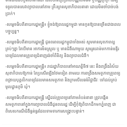
មានជាងដប់បួនលានករណី ដែលបានប្រើប្រាស់បណ្ណសមធម៌ ឬបណ្ណក្រីក្រ ដើម្បី
ទទួលបានសេវាព្យាបាលនៅតាម គ្រឹះស្ថានសុខាភិបាលនានា ដោយមិនចាំបាច់បង់
ប្រាក់។
-សម្ដេចធិបតីនាយករដ្ឋមន្ត្រី៖ ខ្ញុំចង់ឱ្យពលរដ្ឋកម្ពុជា មានកូនឱ្យបានច្រើនជាងពេល
បច្ចុប្បន្ន។
-សម្ដេចធិបតីនាយករដ្ឋមន្ត្រី ជូនពរពលរដ្ឋកម្ពុជាទាំងអស់ សូមមានសុខភាពល្អ
គ្រប់ៗគ្នា តែបើមាន អាការមិនស្រួល ឬ មានជំងឺណាមួយ សូមរួសរាន់មកកាន់មន្ទីរ
ពេទ្យដែលមានគ្រូពេទ្យជំនាញរង់ចាំពិនិត្យ និងព្យាបាលជំងឺ។
-សម្ដេចធិបតីនាយករដ្ឋមន្ត្រី៖ រាជរដ្ឋាភិបាលនៅអាណត្តិទី៧ នេះ នឹងពង្រឹងវិស័យ
សុខាភិបាលឱ្យកាន់ តែប្រសើរឡើងថែមទៀត តាមរយៈការពង្រឹងសមត្ថភាពគ្រូពេទ្យ
ពង្រាយបុគ្គលិកពេទ្យដែលមានសមត្ថភាព និងក្រមសីលធម៌វិជ្ជាជីវៈ ទៅដល់គ្រប់
មូលដ្ឋានភូមិ ឃុំ។
-សម្ដេចធិបតីនាយករដ្ឋមន្ត្រី ស្នើដល់គ្រូពេទ្យនៅតាមតំបន់នានា ត្រូវបង្កើន
សមត្ថភាពនៅក្នុងការព្យាបាលជំងឺជូនពលរដ្ឋ ដើម្បីកុំឱ្យពិបាកដឹកមកភ្នំពេញ ជា
ពិសេសករណីជំងឺធ្ងន់ធ្ងរដែលទាមទារការសង្គ្រោះបន្ទាន់។