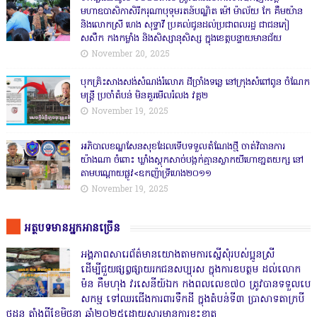
មហាឧបាសិកាសិរីករុណាបុទុមរតន៍បណ្ឌិត ម៉ៅ ម៉ាល័យ កែ គឹមយ៉ាន
និងលោកស្រី ហេង សុទ្ធាវី ប្រគល់ជូនដល់ប្រជាពលរដ្ឋ ជាជនភៀ
សសឹក កងកម្លាំង និងសិស្សានុសិស្ស ក្នុងខេត្តបន្ទាយមានជ័យ
November 20, 2025
បុកគ្រិះសាងសង់សំណង់រំលោភ ដីច្រាំងទន្លេ នៅក្រុងសំពៅពូន ចំណែក
មន្ត្រី ប្រចាំតំបន់ មិនគួរមើលរំលង វគ្គ២
November 19, 2025
អភិបាលខណ្ឌសែនសុខដែលទើបទទួលតំណែងថ្មី ចាត់វិធានការ
យ៉ាងណា ចំពោះ ឃ្លាំងស្តុកសាច់បង្កក់គ្មានស្លាកយីហោខា្នតយក្ស នៅ
តាមបណ្តោយផ្លូវ<ឧកញ៉ាទ្រីហេង២០១១
November 19, 2025
អត្ថបទមានអ្នកអានច្រើន
អង្គភាពសារេព័ត៌មានយោងតាមការស្នើសុំរបស់ប្អូនស្រី
ដើម្បីជួយផ្សព្វផ្សាយរកជនសប្បុរស ក្នុងការឧបត្ថម ដល់លោក
ម៉ន គឹមហុង វរសេនីយ៍ឯក កងពលលេខ៧០ ត្រូវបានទទួលបេ
សកម្ម ទៅឈរជើងការពារទឹកដី ក្នុងតំបន់ទី៣ ប្រាសាទតាក្របី
ថ្មដូន តាំងពីខែមិថុនា ឆ្នាំ២០២៥ដោយសារមានការខ្វះខាត