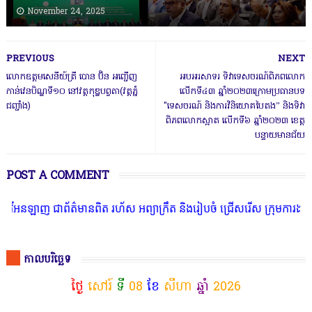
November 24, 2025
PREVIOUS
NEXT
លោកឧត្តមសេនីយ៍ត្រី​ បោន​ ប៊ិន​ អញ្ជេីញ​
អបអរសាទរ ទិវាទេសចរណ៍ពិភពលោក
កាន់វេនបិណ្ឌទី១០​ នៅវត្តកុឌ្ឌបព្វតា​(វត្តភ្នំ
លើកទី៤៣ ឆ្នាំ២០២៣ក្រោមប្រធានបទ
ជញ្ជាំង)​
"ទេសចរណ៍ និងការវិនិយោគបៃតង” និងទិវា
ពិភពលោកស្អាត លេីកទី៦ ឆ្នាំ២០២៣ ខេត្ត
បន្ទាយមានជ័យ
POST A COMMENT
ឡាញ ជាព័ត៌មានពិត រហ័ស អព្យាក្រឹត និងរៀបចំ ជ្រើសរើស ក្រុមការងារ នៅត
កាលបរិច្ឆេទ
ថ្ងៃ
សៅរ៍
ទី
08
ខែ
សីហា
ឆ្នាំ
2026