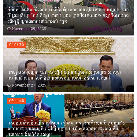
អីយ៉ាស់ សាងសង់រំលោភ លើដីចំណីផ្លូវសាធារណៈស្ថិតនៅតាមបណ្ដោយមហា
វិថីព្រះមុនីវង្ស កែង និងផ្លូវ ៣៣៤ ក្នុងសង្កាត់បឹងកេងកង១ ខណ្ឌបឹងកេងកង
តើមន្ត្រី រដ្ឋបាលបាត់ទៅណាអស់ វគ្គ១
November 29, 2025
ព័ត៌មានជាតិ
ឯកឧត្តមសន្តិបណ្ឌិត នេត សាវឿន និងឯកឧត្តមអភិសន្តិបណ្ឌិត ស សុខា
អញ្ជើញជាសហអធិបតីផ្សព្វផ្សាយបទបញ្ជារបស់រាជរដ្ឋាភិបាលកម្ពុជា
November 27, 2025
ព័ត៌មានជាតិ
ឯកឧត្តមអភិសន្តិបណ្ឌិត ស សុខា កៀរគរធនាគារនិងគ្រឹះស្ថានមីក្រូហិរញ្ញវត្ថុ
សហការជាមួយសមត្ថកិច្ច ដើម្បីបង្ក្រាបបទល្មើសឆបោកតាមទូរសព្ទ និង
មធ្យោបាយទំនាក់ទំនងសង្គម!