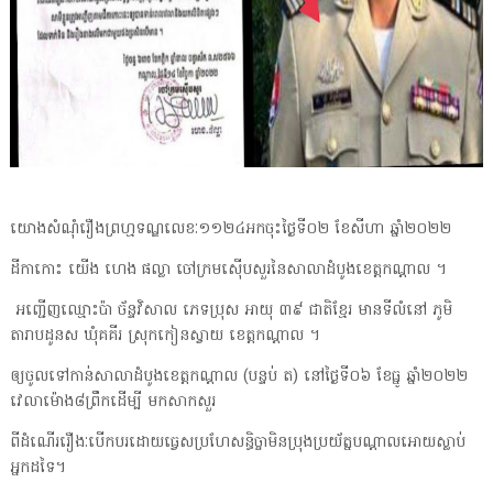
យោងសំណុំរឿងព្រហ្មទណ្ឌលេខៈ១១២៤អកចុះថ្ងៃទី០២ ខែសីហា ឆ្នាំ២០២២
ដីកាកោះ យើង ហេង ផល្លា ចៅក្រមស៊ើបសួរនៃសាលាដំបូងខេត្តកណ្តាល ។
អញ្ជើញឈ្មោះប៉ា ច័ន្ទវិសាល ភេទប្រុស អាយុ ៣៩ ជាតិខ្មែរ មានទីលំនៅ ភូមិ
តារាបដូនស ឃុំគគីរ ស្រុកកៀនស្វាយ ខេត្តកណ្តាល ។
ឲ្យចូលទៅកាន់សាលាដំបូងខេត្តកណ្តាល (បន្ទប់ ត) នៅថ្ងៃទី០៦ ខែធ្នូ ឆ្នាំ២០២២
វេលាម៉ោង៨ព្រឹកដើម្បី មកសាកសួរ
ពីដំណើររឿងៈបើកបរដោយធ្វេសប្រហែសន្ធិច្ចាមិនប្រុងប្រយ័ត្នបណ្ដាលអោយស្លាប់
អ្នកដទៃ។