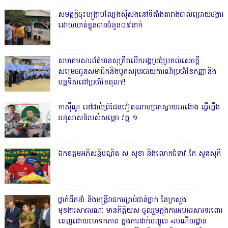
សមត្ថកិ្ចចុះបង្ក្រាបល្បែងស៊ីសងនៅទីតាំងតារាងបាល់ជ្រោយចង្វារ
ដោយឃាត់ខ្លួនបានចំនួន០៩នាក់
សមាគមសារព័ត៌មានសុក្រឹតបើកអង្គប្រជុំប្រគល់សេចក្តី
សម្រេចជូនសមាជិកនិងបូកសរុបរបាយការណ៍ប្រចាំខែកញ្ញានិង
បន្តទិសដៅប្រចាំខែតុលា!!
កាសុីណូ នៅជាប់ព្រំដែនវៀតណាមច្រកស្វាយអាង៉ោង ធ្វើហ្នឹង
អនុសាសន៍របស់សម្ដេច វគ្គ ១
ឯកឧត្តមអភិសន្តិបណ្ឌិត ស សុខា និងលោកជំទាវ កែ សួនសុភី
ថ្នាក់ដឹកនាំ និងមន្ត្រីរាជការគ្រប់ជាន់ថ្នាក់ នៃក្រសួង
មុខងារសាធារណៈ មានកិត្តិយស ចូលរួមក្នុងការអបអរសារទរពោរ
ពេញដោយមោទកភាព ក្នុងការដាក់បញ្ចូល «រមណីយដ្ឋាន