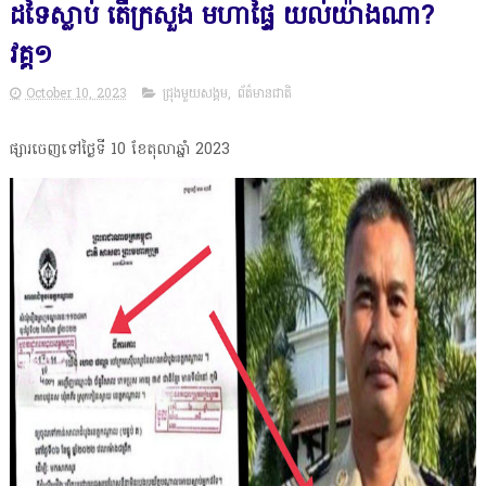
ដទៃស្លាប់ តើក្រសួង មហាផ្ទៃ យល់យ៉ាងណា?
វគ្គ១
October 10, 2023
ជ្រុងមួយសង្គម
,
ព័ត៌មានជាតិ
ផ្សារចេញទៅថ្ងៃទី 10 ខែតុលាឆ្នាំ 2023