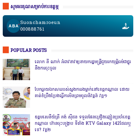
សូមអរគុណសម្រាប់ការឧត្ថម្ភ
Suonchamroeun
000888761
POPULAR POSTS
លោក នី ណាក់ អំពាវនាវឲ្យនាយករដ្ឋមន្ត្រីជួយរកយុត្តិធម៌ជាថ្នូរ
នឹងការចុះចូល
បែកធ្លាយឯកសាររបស់ស្នងការរងម្នាក់នៅខេត្តកណ្ដាល ដោយ
គាត់ខំប្រឹងប្រែងធ្វើការមិនព្រមចូលនិវត្តន៍ វគ្គ១
ឧត្តមសេនីយ៍ត្រី គង់ ស៊ីដន ទទួលផែនគ្រឿងញៀនប្រចាំខេត្ត
កណ្តាល ហ៊ានចុះបង្ក្រាប ទីតាំង KTV Galaxy 142ដែលឬ
ទេ? វគ្គ២