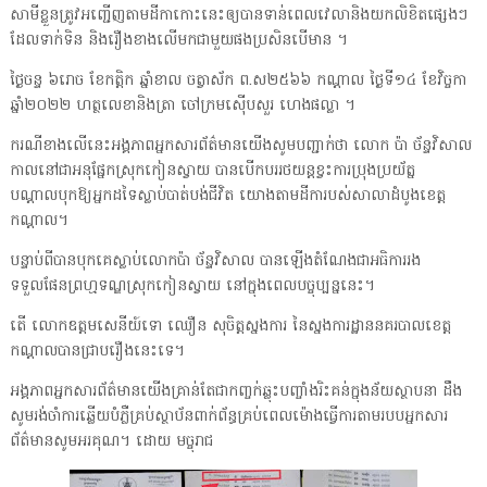
សាមីខ្លួនត្រូវអញ្ជើញតាមដីកាកោះនេះឲ្យបានទាន់ពេលវេលានិងយកលិខិតផ្សេងៗ
ដែលទាក់ទិន និងរឿងខាងលើមកជាមួយផងប្រសិនបើមាន ។
ថ្ងៃចន្ទ ៦រោច ខែកត្តិក ឆ្នាំខាល ចត្វាស័ក ព.ស២៥៦៦ កណ្តាល ថ្ងៃទី១៤ ខែវិច្ចកា
ឆ្នាំ២០២២ ហត្ថលេខានិងត្រា ចៅក្រមស៊ើបសួរ ហេងផល្លា ។
ករណីខាងលើនេះអង្គភាពអ្នកសារព័ត៌មានយើងសូមបញ្ជាក់ថា លោក ប៉ា ច័ន្ទវិសាល
កាលនៅជាអនុផ្នែកស្រុកកៀនស្វាយ បានបើកបររថយន្តខ្វះការប្រុងប្រយ័ត្ន
បណ្ដាលបុកឱ្យអ្នកដទៃស្លាប់បាត់បង់ជីវិត យោងតាមដីការបស់សាលាដំបូងខេត្ត
កណ្ដាល។
បន្ទាប់ពីបានបុកគេស្លាប់លោកប៉ា ច័ន្ទវិសាល បានឡើងតំណែងជាអធិការរង
ទទួលផែនព្រហ្មទណ្ឌស្រុកកៀនស្វាយ នៅក្នុងពេលបច្ចុប្បន្ននេះ។
តើ លោកឧត្តមសេនីយ៍ទោ ឈឿន សុចិត្តស្នងការ នៃស្នងការដ្ឋាននគរបាលខេត្ត
កណ្ដាលបានជ្រាបរឿងនេះទេ។
អង្គភាពអ្នកសារព័ត៌មានយើងគ្រាន់តែជាកញ្ចក់ឆ្លុះបញ្ចាំងរិះគន់ក្នុងន័យស្ថាបនា ដឹង
សូមរង់ចាំការឆ្លើយបំភ្លឺគ្រប់ស្ថាប័នពាក់ព័ន្ធគ្រប់ពេលម៉ោងធ្វើការតាមរបបអ្នកសារ
ព័ត៌មានសូមអរគុណ។ ដោយ មច្ចុរាជ