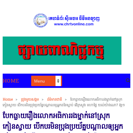
HOME
Home
>
ជ្រុងមួយសង្គម
>
ព័ត៌មានជាតិ
>
បែកធ្លាយរឿងលោកអធិការរងម្នាក់នៅស្រុក
កៀនស្វាយ បើកបរមិនប្រុងប្រយ័ត្នបណ្ដាលឲ្យអ្នកដទៃស្លាប់ តើក្រសួង មហាផ្ទៃ យល់យ៉ាងណា? វគ្គ១
បែកធ្លាយរឿងលោកអធិការរងម្នាក់នៅស្រុក
កៀនស្វាយ បើកបរមិនប្រុងប្រយ័ត្នបណ្ដាលឲ្យអ្នក