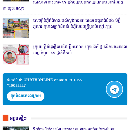
ប្រាសាទកោះកេរ» ទៅក្នុងបញ្ជីបេតិកភណ្ឌពិភពលោកនៃអង្គ
ការយូណេស្កូ។
សេចក្តីបំភ្លឺព័ត៌មានរបស់ស្នងការនគរបាលខេត្តបាត់ដំបង បំភ្លឺ
ភូតភរ កុហសថ្នាក់ដឹកនាំ បំភ្លឺបែបបន្ត្រីគ្រាប់ល្ពៅ វគ្គ៥
ក្រុមមន្ត្រីនាំគ្នាផ្ដិតមេដៃ ប្ដឹងលោក ហុង ពិសិដ្ឋ អធិការនគរបាល
ខណ្ឌកំបូល ទៅថ្នាក់ដឹកនាំ
ទំនាក់ទំនង​​
CHRTVONLINE
តាមរយៈលេខ +855
719022227
ចុចតំណតេលេក្រាម
អត្ថបទថ្មីៗ
ទឹកផ្លែឈើយ៉ូស ១៦០០កេស ត្រូវបានលោកជំទាវឧកញ៉ាអគ្គ