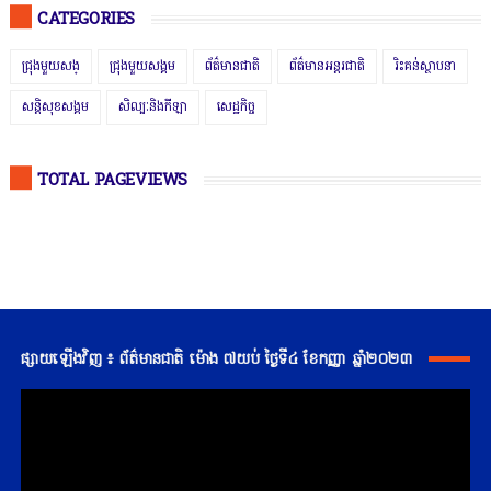
CATEGORIES
ជ្រុងមួយសង្
ជ្រុងមួយសង្គម
ព័ត៌មានជាតិ
ព័ត៌មានអន្តរជាតិ
រិះគន់ស្ថាបនា
សន្តិសុខសង្គម
សិល្បៈនិងកីឡា
សេដ្ឋកិច្ច
TOTAL PAGEVIEWS
ផ្សាយឡើងវិញ ៖ ព័ត៌មានជាតិ ម៉ោង ៧យប់ ថ្ងៃទី៤ ខែកញ្ញា ឆ្នាំ២០២៣