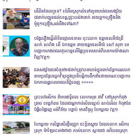
តើពិតដែលឬទេ? ប៉េអឹមស្រុកសំពៅលូនឃាត់ជនសង្ស័យ
៧នាក់បញ្ជូនដល់ខេត្ត,ជ្រុះបាត់២នាក់ រថយន្ត១គ្រឿងនិង
ម៉ូតូ១គ្រឿង,អត់ដឹងទៅណា?
បង្វែររឿងធ្វើលិខិតថ្កោលទោស ចុះលោក ឧត្តមសេនីយ៍ត្រី
សាក់ សារាំង តើ ឯកឧត្តម នាយឧត្តមសេនីយ៍ សៅ សុខា មេ
បញ្ជាការកងរាជអាវុធហត្ថលើផ្ទៃប្រទេសចាត់វិធានការយ៉ាងណា
វិញ?វគ្គ១
ជនសង្ស័យជនចំនួន២៨នាក់ត្រូវបានឃាត់ខ្លួនពាក់ព័ន្ធការឆបោក
តាមប្រព័ន្ធបច្ចេកវិទ្យាក្នុងប្រតិបត្តិការដឹកនាំដោយគណៈបញ្ជាការ
ឯកភាពរដ្ឋបាលរាជធានីភ្នំពេញ ‎=====
ព្រះចៅអធិការ ដ៏មានឥទ្ធិពល លោកសុត ដាវី នៅស្រុកកំពុង
ត្រាច ខេត្តកំពត ដែលជាអ្នកកាន់សិលល្អាប់ សាប់រអិល កំពុងតែ
បំផ្លិចបំផ្លាញ ធម៌វិន័យ បន្ទាប់ មានវិដូអូ បែកធ្លាយ វគ្គ១
បែកធ្លាយ កសិដ្ឋានចិញ្ចឹមជ្រូក ជះក្លិនស្អុយ ដែលលោក អធិការ
ស្រុក ម៉ាឡៃអះអាងថាជា របស់លោក ស្វាយជា អភិបាលស្រុក