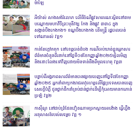
ម៉ាឡៃ
អីយ៉ាស់ សាងសង់រំលោភ លើដីចំណីផ្លូវសាធារណៈស្ថិតនៅតាម
បណ្ដោយមហាវិថីព្រះមុនីវង្ស កែង និងផ្លូវ ៣៣៤ ក្នុង
សង្កាត់បឹងកេងកង១ ខណ្ឌបឹងកេងកង តើមន្ត្រី រដ្ឋបាលបាត់
ទៅណាអស់ វគ្គ១
កាន់តែក្តៅគគុក នៅខេត្តបាត់ដំបង ករណីចាប់ឃាត់ខ្លួនអ្នកសារ
ព័ត៌មានចំនួនពីរនាក់នៅថ្ងៃទី០៨ខែកញ្ញាឆ្នាំ២០២៥ម្សិលមិញ
និងដោះលែងទៅវិញដោយមិនទាន់ដឹងពីមូលហេតុ វគ្គ៣
បន្ទាប់ពីអង្គភាពសារព័ត៌មានបានផ្សាយចេញនៅថ្ងៃទី៧ខែកញ្ញា
ឆ្នាំ២០២៥ អ្នកនាំពាក្យកងរាជអាវុធហត្ថលើផ្ទៃប្រទេសបានចេញ
សេចក្តីបំភ្លឺ ជូនថ្នាក់ដឹកនាំគ្រប់ជាន់ថ្នាក់ដើម្បីកុំអោយមានការភាន់
ច្រឡំ វគ្គ២
កាសុីណូ នៅជាប់ព្រំដែនវៀតណាមច្រកស្វាយអាង៉ោង ធ្វើហ្នឹង
អនុសាសន៍របស់សម្ដេច វគ្គ ១