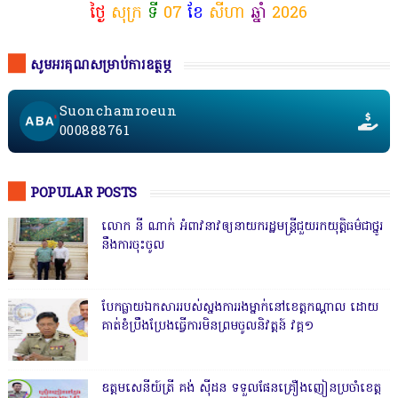
ថ្ងៃ
សុក្រ
ទី
07
ខែ
សីហា
ឆ្នាំ
2026
សូមអរគុណសម្រាប់ការឧត្ថម្ភ
Suonchamroeun
000888761
POPULAR POSTS
លោក នី ណាក់ អំពាវនាវឲ្យនាយករដ្ឋមន្ត្រីជួយរកយុត្តិធម៌ជាថ្នូរ
នឹងការចុះចូល
បែកធ្លាយឯកសាររបស់ស្នងការរងម្នាក់នៅខេត្តកណ្ដាល ដោយ
គាត់ខំប្រឹងប្រែងធ្វើការមិនព្រមចូលនិវត្តន៍ វគ្គ១
ឧត្តមសេនីយ៍ត្រី គង់ ស៊ីដន ទទួលផែនគ្រឿងញៀនប្រចាំខេត្ត