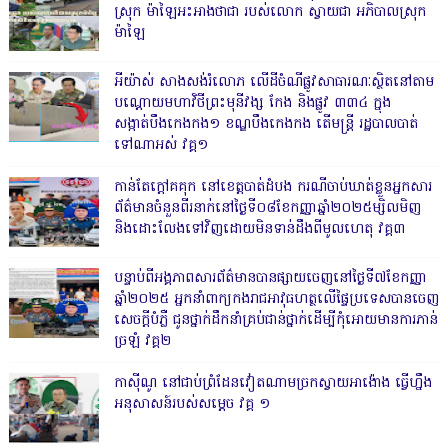
ស្រុក ម៉ាឡៃអះអាងថាជា របស់លោក ស្វាយជា អភិបាលស្រុក
ម៉ាឡៃ
អីយ៉ាស់ សាងសង់រំលោភ លើដីចំណីផ្លូវសាធារណៈស្ថិតនៅតាម
បណ្ដោយមហាវិថីព្រះមុនីវង្ស កែង និងផ្លូវ ៣៣៤ ក្នុង
សង្កាត់បឹងកេងកង១ ខណ្ឌបឹងកេងកង តើមន្ត្រី រដ្ឋបាលបាត់
ទៅណាអស់ វគ្គ១
កាន់តែក្តៅគគុក នៅខេត្តបាត់ដំបង ករណីចាប់ឃាត់ខ្លួនអ្នកសារ
ព័ត៌មានចំនួនពីរនាក់នៅថ្ងៃទី០៨ខែកញ្ញាឆ្នាំ២០២៥ម្សិលមិញ
និងដោះលែងទៅវិញដោយមិនទាន់ដឹងពីមូលហេតុ វគ្គ៣
បន្ទាប់ពីអង្គភាពសារព័ត៌មានបានផ្សាយចេញនៅថ្ងៃទី៧ខែកញ្ញា
ឆ្នាំ២០២៥ អ្នកនាំពាក្យកងរាជអាវុធហត្ថលើផ្ទៃប្រទេសបានចេញ
សេចក្តីបំភ្លឺ ជូនថ្នាក់ដឹកនាំគ្រប់ជាន់ថ្នាក់ដើម្បីកុំអោយមានការភាន់
ច្រឡំ វគ្គ២
កាសុីណូ នៅជាប់ព្រំដែនវៀតណាមច្រកស្វាយអាង៉ោង ធ្វើហ្នឹង
អនុសាសន៍របស់សម្ដេច វគ្គ ១