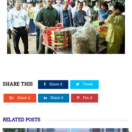
SHARE THIS
Share it
Tweet
Share it
Share it
Pin it
RELATED POSTS