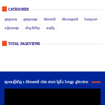
CATEGORIES
ជ្រុងមួយសង្
ជ្រុងមួយសង្គម
ព័ត៌មានជាតិ
ព័ត៌មានអន្តរជាតិ
រិះគន់ស្ថាបនា
សន្តិសុខសង្គម
សិល្បៈនិងកីឡា
សេដ្ឋកិច្ច
TOTAL PAGEVIEWS
ផ្សាយឡើងវិញ ៖ ព័ត៌មានជាតិ ម៉ោង ៧យប់ ថ្ងៃទី៤ ខែកញ្ញា ឆ្នាំ២០២៣