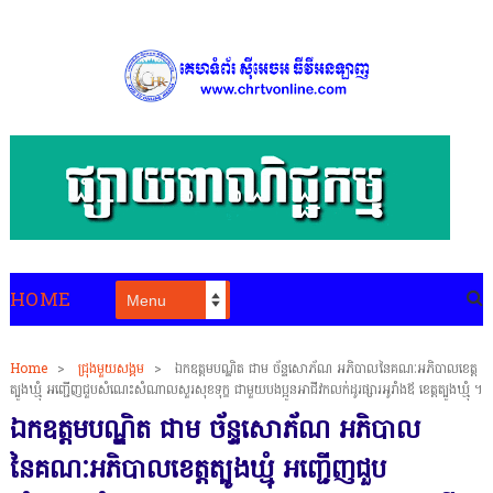
HOME
Home
>
ជ្រុងមួយសង្គម
>
ឯកឧត្តមបណ្ឌិត ជាម ច័ន្ទសោភ័ណ អភិបាលនៃគណៈអភិបាលខេត្ត
ត្បូងឃ្មុំ អញ្ជើញជួបសំណេះសំណាលសួរសុខទុក្ខ ជាមួយបងប្អូនអាជីវកលក់ដូរផ្សារអូរាំងឪ ខេត្តត្បូងឃ្មុំ ។
ឯកឧត្តមបណ្ឌិត ជាម ច័ន្ទសោភ័ណ អភិបាល
នៃគណៈអភិបាលខេត្តត្បូងឃ្មុំ អញ្ជើញជួប