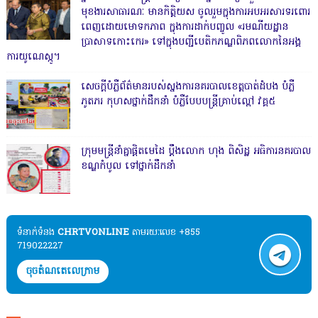
មុខងារសាធារណៈ មានកិត្តិយស ចូលរួមក្នុងការអបអរសារទរពោរ
ពេញដោយមោទកភាព ក្នុងការដាក់បញ្ចូល «រមណីយដ្ឋាន
ប្រាសាទកោះកេរ» ទៅក្នុងបញ្ជីបេតិកភណ្ឌពិភពលោកនៃអង្គ
ការយូណេស្កូ។
សេចក្តីបំភ្លឺព័ត៌មានរបស់ស្នងការនគរបាលខេត្តបាត់ដំបង បំភ្លឺ
ភូតភរ កុហសថ្នាក់ដឹកនាំ បំភ្លឺបែបបន្ត្រីគ្រាប់ល្ពៅ វគ្គ៥
ក្រុមមន្ត្រីនាំគ្នាផ្ដិតមេដៃ ប្ដឹងលោក ហុង ពិសិដ្ឋ អធិការនគរបាល
ខណ្ឌកំបូល ទៅថ្នាក់ដឹកនាំ
ទំនាក់ទំនង​​
CHRTVONLINE
តាមរយៈលេខ +855
719022227
ចុចតំណតេលេក្រាម