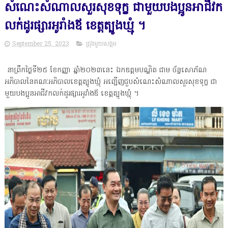
សំណេះសំណាលសួរសុខទុក្ខ ជាមួយបងប្អូនអាជីវក
លក់ដូរផ្សារអូរាំងឪ ខេត្តត្បូងឃ្មុំ ។
September 25, 2023
ជ្រុងមួយសង្គម
នាព្រឹកថ្ងៃទី២៥ ខែកញ្ញា ឆ្នាំ២០២៣នេះ ឯកឧត្តមបណ្ឌិត ជាម ច័ន្ទសោភ័ណ
អភិបាលនៃគណៈអភិបាលខេត្តត្បូងឃ្មុំ អញ្ជើញជួបសំណេះសំណាលសួរសុខទុក្ខ ជា
មួយបងប្អូនអាជីវកលក់ដូរផ្សារអូរាំងឪ ខេត្តត្បូងឃ្មុំ ។