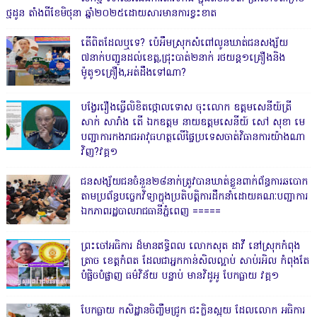
ថ្មដូន តាំងពីខែមិថុនា ឆ្នាំ២០២៥ដោយសារមានការខ្វះខាត
តើពិតដែលឬទេ? ប៉េអឹមស្រុកសំពៅលូនឃាត់ជនសង្ស័យ
៧នាក់បញ្ជូនដល់ខេត្ត,ជ្រុះបាត់២នាក់ រថយន្ត១គ្រឿងនិង
ម៉ូតូ១គ្រឿង,អត់ដឹងទៅណា?
បង្វែររឿងធ្វើលិខិតថ្កោលទោស ចុះលោក ឧត្តមសេនីយ៍ត្រី
សាក់ សារាំង តើ ឯកឧត្តម នាយឧត្តមសេនីយ៍ សៅ សុខា មេ
បញ្ជាការកងរាជអាវុធហត្ថលើផ្ទៃប្រទេសចាត់វិធានការយ៉ាងណា
វិញ?វគ្គ១
ជនសង្ស័យជនចំនួន២៨នាក់ត្រូវបានឃាត់ខ្លួនពាក់ព័ន្ធការឆបោក
តាមប្រព័ន្ធបច្ចេកវិទ្យាក្នុងប្រតិបត្តិការដឹកនាំដោយគណៈបញ្ជាការ
ឯកភាពរដ្ឋបាលរាជធានីភ្នំពេញ ‎=====
ព្រះចៅអធិការ ដ៏មានឥទ្ធិពល លោកសុត ដាវី នៅស្រុកកំពុង
ត្រាច ខេត្តកំពត ដែលជាអ្នកកាន់សិលល្អាប់ សាប់រអិល កំពុងតែ
បំផ្លិចបំផ្លាញ ធម៌វិន័យ បន្ទាប់ មានវិដូអូ បែកធ្លាយ វគ្គ១
បែកធ្លាយ កសិដ្ឋានចិញ្ចឹមជ្រូក ជះក្លិនស្អុយ ដែលលោក អធិការ