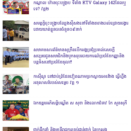
កណ្តាល ហ៊ានចុះបង្ក្រាប ទីតាំង KTV Galaxy 142ដែលឬ
ទេ? វគ្គ២
សមត្ថកិ្ចចុះបង្ក្រាបល្បែងស៊ីសងនៅទីតាំងតារាងបាល់ជ្រោយចង្វារ
ដោយឃាត់ខ្លួនបានចំនួន០៩នាក់
សមាគមសារព័ត៌មានសុក្រឹតបើកអង្គប្រជុំប្រគល់សេចក្តី
សម្រេចជូនសមាជិកនិងបូកសរុបរបាយការណ៍ប្រចាំខែកញ្ញានិង
បន្តទិសដៅប្រចាំខែតុលា!!
កាសុីណូ នៅជាប់ព្រំដែនវៀតណាមច្រកស្វាយអាង៉ោង ធ្វើហ្នឹង
អនុសាសន៍របស់សម្ដេច វគ្គ ១
ឯកឧត្តមអភិសន្តិបណ្ឌិត ស សុខា និងលោកជំទាវ កែ សួនសុភី
ថ្នាក់ដឹកនាំ និងមន្ត្រីរាជការគ្រប់ជាន់ថ្នាក់ នៃក្រសួង