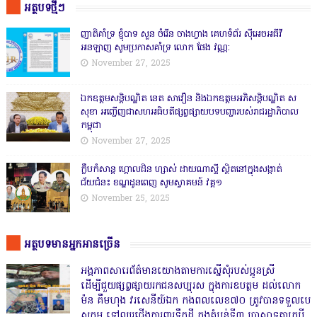
អត្ថបទថ្មីៗ
ញាតិគាំទ្រ ខ្ញុំបាទ សួន ចំរើន ចាងហ្វាង គេហទំព័រ ស៊ីអេចអធីវី
អនឡាញ សូមប្រកាសគាំទ្រ លោក ផែង វណ្ណ:
November 27, 2025
ឯកឧត្តមសន្តិបណ្ឌិត នេត សាវឿន និងឯកឧត្តមអភិសន្តិបណ្ឌិត ស
សុខា អញ្ជើញជាសហអធិបតីផ្សព្វផ្សាយបទបញ្ជារបស់រាជរដ្ឋាភិបាល
កម្ពុជា
November 27, 2025
ក្លឹបកំសាន្ត ហ្គោលដិន ហ្សាស់ ដាយណាស្ទី ស្ថិតនៅក្នុងសង្កាត់
ជ័យជំនះ ខណ្ឌដូនពេញ សូមស្វាគមន៍ វគ្គ១
November 25, 2025
អត្ថបទមានអ្នកអានច្រើន
អង្គភាពសារេព័ត៌មានយោងតាមការស្នើសុំរបស់ប្អូនស្រី
ដើម្បីជួយផ្សព្វផ្សាយរកជនសប្បុរស ក្នុងការឧបត្ថម ដល់លោក
ម៉ន គឹមហុង វរសេនីយ៍ឯក កងពលលេខ៧០ ត្រូវបានទទួលបេ
សកម្ម ទៅឈរជើងការពារទឹកដី ក្នុងតំបន់ទី៣ ប្រាសាទតាក្របី