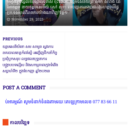
បង្វែររឿងធ្វើលិខិតថ្កោលទោស ចុះលោក ឧត្តមសេនីយ៍ត្រី សាក់ សារាំង តើ
ឯកឧត្តម នាយឧត្តមសេនីយ៍ សៅ សុខា មេបញ្ជាការកងរាជអាវុធហត្ថលើផ្ទៃ
ប្រទេសចាត់វិធានការយ៉ាងណាវិញ?វគ្គ១
November 29, 2025
PREVIOUS
ឧត្ដមសេនីយ៍ទោ សម សាមួន ស្នងការ
នគរបាលខេត្ដកំពង់ស្ពឺ អញ្ជើញដឹកនាំកិច្ច
ប្រជុំបូកសរុប លទ្ធផលយុទ្ធនាការ
បង្រ្កាបបទល្មេីស និងសកម្មភាពក្មេងទំនេីង
សប្ដាហ៍ទី២ ក្នុងខែកញ្ញា ឆ្នាំ២០២៣
POST A COMMENT
ម្មណ៍ សូមទំនាក់ទំនងតាមរយៈតេឡេក្រាមលេខ 077 83 66 11
កាលបរិច្ឆេទ