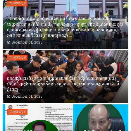
ជ្រុងមួយសង្គម
កងរាជឣាវុធហត្ថខេត្តបញ្ជូនជនសង្ស័យ ចំនួន១៤នាក់ ទៅសាលាដំបូង
ខេត្តឣនុវត្តតាមនីតិវិធី ពាក់ព័ន្ធ ករណីជួញដូរ រក្សាទុក និងប្រើប្រាស់ដោយខុស
ច្បាប់នូវសារធាតុញៀន, កាន់កាប់ ឬដឹកជញ្ជូនអាវុធដោយគ្មានការអនុញ្ញាត,
រួមភេទជាមួយអនីតិជនក្រោមអាយុ១៥ឆ្នាំ ...
December 01, 2025
ជ្រុងមួយសង្គម
ជនសង្ស័យជនចំនួន២៨នាក់ត្រូវបានឃាត់ខ្លួនពាក់ព័ន្ធការឆបោកតាមប្រព័ន្ធ
បច្ចេកវិទ្យាក្នុងប្រតិបត្តិការដឹកនាំដោយគណៈបញ្ជាការឯកភាពរដ្ឋបាលរាជធានី
ភ្នំពេញ ‎=====
December 01, 2025
ជ្រុងមួយសង្គម