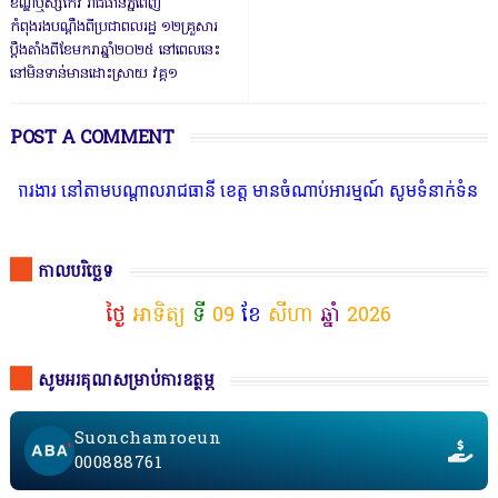
ខណ្ឌឬស្សីកែវ រាជធានីភ្នំពេញ
កំពុងរងបណ្តឹងពីប្រជាពលរដ្ឋ ១២គ្រួសារ
ប្តឹងតាំងពីខែមករាឆ្នាំ២០២៥ នៅពេលនេះ
នៅមិនទាន់មានដោះស្រាយ វគ្គ១
POST A COMMENT
នៅតាមបណ្តាលរាជធានី ខេត្ត មានចំណាប់អារម្មណ៍ សូមទំនាក់ទំនងតាមរយៈតេឡេ
កាលបរិច្ឆេទ
ថ្ងៃ
អាទិត្យ
ទី
09
ខែ
សីហា
ឆ្នាំ
2026
សូមអរគុណសម្រាប់ការឧត្ថម្ភ
Suonchamroeun
000888761