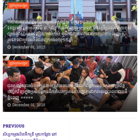
ជ្រុងមួយសង្គម
កងរាជឣាវុធហត្ថខេត្តបញ្ជូនជនសង្ស័យ ចំនួន១៤នាក់ ទៅសាលាដំបូង
ខេត្តឣនុវត្តតាមនីតិវិធី ពាក់ព័ន្ធ ករណីជួញដូរ រក្សាទុក និងប្រើប្រាស់ដោយខុស
ច្បាប់នូវសារធាតុញៀន, កាន់កាប់ ឬដឹកជញ្ជូនអាវុធដោយគ្មានការអនុញ្ញាត,
រួមភេទជាមួយអនីតិជនក្រោមអាយុ១៥ឆ្នាំ ...
December 01, 2025
ជ្រុងមួយសង្គម
ជនសង្ស័យជនចំនួន២៨នាក់ត្រូវបានឃាត់ខ្លួនពាក់ព័ន្ធការឆបោកតាមប្រព័ន្ធ
បច្ចេកវិទ្យាក្នុងប្រតិបត្តិការដឹកនាំដោយគណៈបញ្ជាការឯកភាពរដ្ឋបាលរាជធានី
ភ្នំពេញ ‎=====
December 01, 2025
PREVIOUS
សិប្បកម្មផលិតទឹកត្រី មួយកន្លែង នៅ