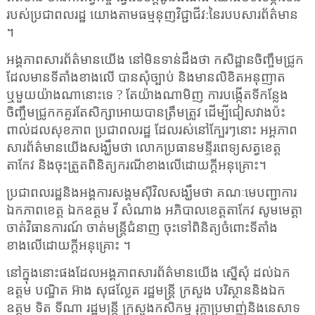
របស់ប្រជាពលរដ្ឋ យោងតាមធម្មនុញវិជ្ជាជីវ
:
នៃរបបសារព័ត៌មាន
។
អង្គភាពសារព័ត៌មានយើង នៅមិនទាន់ដឹងថា កសិដ្ឋានចិញ្ចឹមជ្រូក
ដែលមានទីតាំងខាងលើ បានសុំច្បាប់ និងមានលិខិតអនុញាត
ឬមួយយ៉ាងណានោះទេ
?
តែយ៉ាងណាមិញ ការបង្កើតទីកន្លែង
ចិញ្ចឹមជ្រូកកគួរតែសិក្សាអោយបានត្រឹមត្រូវ ដើម្បីជៀសវាងប៉ះ
ពាល់ដលសុខភាព ប្រជាពលរដ្ឋ
ដែលរស់នៅក្បែរៗនោះ អអ្គភាព
សារព័ត៌មានយើងសង្ឃឹមថា លោកប្រធានមន្ទីរពេទ្យសត្វខេត្ត
តាកែវ និងចុះត្រួតពិនិត្យករណីខាងលើដោយក្តីអនុគ្រោះ។
ប្រជាពលរដ្ឋនិងអង្គការសង្គមស៊ីវិលសង្ឃឹមថា គណៈមេបញ្ជាការ
ឯកភាពខេត្ត ឯកឧត្តម វី សំណាង អភិបាលខេត្តតាកែវ សូមមេត្តា
ចាត់វិធានការណ៍ ចាត់មន្ត្រីជំនាញ ចុះទៅពិនិត្យចំពោះទីតាំង
ខាងលើដោយក្តីអនុគ្រោះ ។
នៅក្នុងនោះផងដែលអង្គភាពសារព័ត៌មានយើង ស្នើសុំ ដល់
ឯក
ឧត្តម បណ្ឌិត អ៊ាង សុផល្លែត រដ្ឋមន្ត្រី ក្រសួង បរិស្ថាន
និង
ឯក
ឧត្តម ទិត ទីណា រដ្ឋមន្ត្រី ក្រសួងកសិកម្ម រុក្ខាប្រមាញ់និងនេសាទ