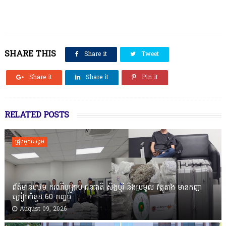
SHARE THIS
Share it
Tweet
Share it
Share it
Pin it
RELATED POSTS
ជ្រុងមួយសង្គម
ព័ត៌មានបឋម ករណីបង្ក្រាប ជនជាតិ សិង្ហបុរី និងប្រមូល វត្ថុតាង មានកញ្ឆា
ក្រៀមចំនួន 60 កញ្ចប់
August 09, 2026