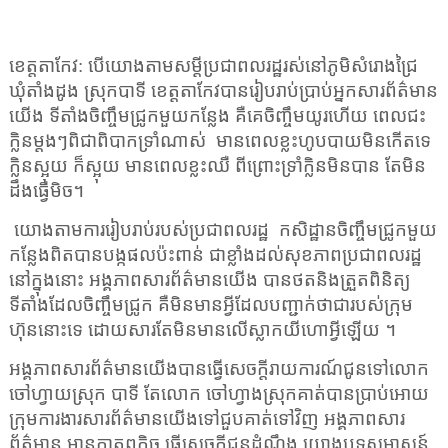
ខេត្តតាកែវ: បើយោងតាមសម្តីប្រជាពលរដ្ឋរស់នៅភូមិសំរោងជ្រៃ
ឃុំតាំងដូង ស្រុកបាទី ខេត្តតាកែវបានរៀបរាប់ប្រាប់អ្នកសារព័ត៌មាន
យើង ទីតាំងចិញ្ចឹមជ្រូកមួយកន្លែង គឺគេចិញ្ចឹមយូរហើយ ពេលជះ
ក្លិនម្តងៗពិជាពិបាកទ្រាំណាស់
មានពេលខ្លះហូបបាយមិនកើតទេ
ក្លិនស្អុយ ក៏ស្អុយ មានពេលខ្លះឈឺ ពីព្រោះទ្រាំក្លិនមិនបាន តែមិន
ដឹងធ្វើមិច។
យោងតាមការរៀបរាប់
របស់ប្រជាពលរដ្ឋ
កសិដ្ឋានចិញ្ចឹមជ្រូកមួយ
កន្លែងពិតបានបង្កផលប៉ះពាន់ ជាខ្លាំងដល់សុខភាពប្រជាពលរដ្ឋ
នៅក្នុងនោះ អង្គភាពសារព័ត៌មានយើង បានថតនិងត្រួតពិនិត្យ
ទីតាំងដែលចិញ្ចឹមជ្រូក គឺមិនមានអ្វីដែលបញ្ជាក់ថាជារបស់ក្រុម
ហ៊ុននោះទេ ដោយសារតែមិនមានលើស្លាកយីហោអ្វីឡើយ ។
អង្គភាពសារព័ត៌មានយើងបានធ្វើសេចក្តីរាយការណ៍ជូនទៅលោក
ចៅហ្វាយស្រុក បាទី តែលោក ចៅហ្វាងស្រុកគាត់បានប្រាប់អោយ
ក្រុមការងារសារព័ត៌មានយើងទៅ
ជួប
គាត់ទៅវិញ អង្គភាពសារ
ព័ត៌មាន មានកាតព្វកិច្ច ធ្វើសេចក្តីជូនដំណឹង យោងបទសម្ភាសន៍