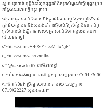
សូមមេត្តាចាត់មន្ត្រីជំនាញចុះត្រួតពិនិត្យកសិដ្ឋានចិញ្ចឹមជ្រូកមួយ
កន្លែងនេះដោយក្តីអនុគ្រោះ។
អង្គភាពអ្នកសារព័ត៌មានយើងគ្រាន់តែជាកញ្ចក់ឆ្លុះបញ្ចាំងរិះគន់
ក្នុងន័យស្ថាបនានិងសូមរង់ចាំការឆ្លើយបំភ្លឺគ្រប់ស្ថាប័នពាក់ព័ន្ធ
គ្រប់ពេលម៉ោងធ្វើការតាមរបបអ្នកសារព័ត៌មានសូមអរគុណ។
ដោយនាគខ្មៅ
👉
https://t.me/+H0S010ecMsIxNjE1
👉
https://t.me/chrtvonline
👉
@nakreach789
បារមីនាគខ្មៅ
👉
ទំនាក់ទំនងផ្សាយ ពាណិជ្ជកម្ម
តេឡេក្រាម
0766493660
👉
ទំនាក់ទំនង ប្រឹក្សាយោបល់ តាមរយៈតេឡេក្រាម
0719022227
សូមអរគុណ។