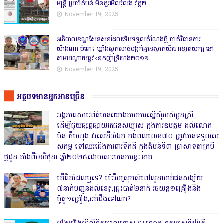
មន្ត្រី ប្រចាំតំបន់ មិនគួរមើលរំលង វគ្គ២
November 19, 2025
អភិបាលខណ្ឌសែនសុខដែលទើបទទួលតំណែងថ្មី ចាត់វិធានការ
យ៉ាងណា ចំពោះ ឃ្លាំងស្តុកសាច់បង្កក់គ្មានស្លាកយីហោខា្នតយក្ស នៅ
តាមបណ្តោយផ្លូវ<ឧកញ៉ាទ្រីហេង២០១១
November 19, 2025
អត្ថបទមានអ្នកអានច្រើន
អង្គភាពសារេព័ត៌មានយោងតាមការស្នើសុំរបស់ប្អូនស្រី
ដើម្បីជួយផ្សព្វផ្សាយរកជនសប្បុរស ក្នុងការឧបត្ថម ដល់លោក
ម៉ន គឹមហុង វរសេនីយ៍ឯក កងពលលេខ៧០ ត្រូវបានទទួលបេ
សកម្ម ទៅឈរជើងការពារទឹកដី ក្នុងតំបន់ទី៣ ប្រាសាទតាក្របី
ថ្មដូន តាំងពីខែមិថុនា ឆ្នាំ២០២៥ដោយសារមានការខ្វះខាត
តើពិតដែលឬទេ? ប៉េអឹមស្រុកសំពៅលូនឃាត់ជនសង្ស័យ
៧នាក់បញ្ជូនដល់ខេត្ត,ជ្រុះបាត់២នាក់ រថយន្ត១គ្រឿងនិង
ម៉ូតូ១គ្រឿង,អត់ដឹងទៅណា?