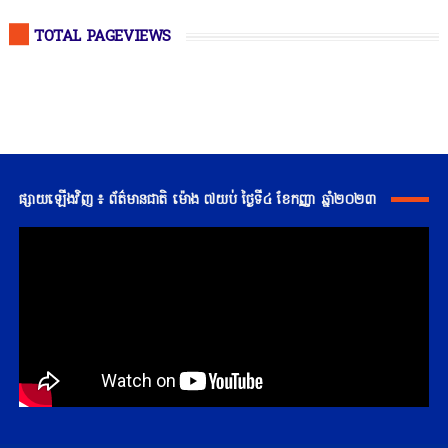
TOTAL PAGEVIEWS
ផ្សាយឡើងវិញ ៖ ព័ត៌មានជាតិ ម៉ោង ៧យប់ ថ្ងៃទី៤ ខែកញ្ញា ឆ្នាំ២០២៣