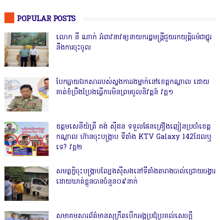
POPULAR POSTS
លោក នី ណាក់ អំពាវនាវឲ្យនាយករដ្ឋមន្ត្រីជួយរកយុត្តិធម៌ជាថ្នូរ
នឹងការចុះចូល
បែកធ្លាយឯកសាររបស់ស្នងការរងម្នាក់នៅខេត្តកណ្ដាល ដោយ
គាត់ខំប្រឹងប្រែងធ្វើការមិនព្រមចូលនិវត្តន៍ វគ្គ១
ឧត្តមសេនីយ៍ត្រី គង់ ស៊ីដន ទទួលផែនគ្រឿងញៀនប្រចាំខេត្ត
កណ្តាល ហ៊ានចុះបង្ក្រាប ទីតាំង KTV Galaxy 142ដែលឬ
ទេ? វគ្គ២
សមត្ថកិ្ចចុះបង្ក្រាបល្បែងស៊ីសងនៅទីតាំងតារាងបាល់ជ្រោយចង្វារ
ដោយឃាត់ខ្លួនបានចំនួន០៩នាក់
សមាគមសារព័ត៌មានសុក្រឹតបើកអង្គប្រជុំប្រគល់សេចក្តី