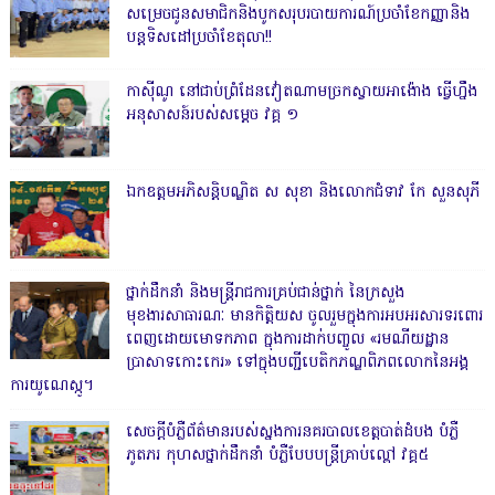
សម្រេចជូនសមាជិកនិងបូកសរុបរបាយការណ៍ប្រចាំខែកញ្ញានិង
បន្តទិសដៅប្រចាំខែតុលា!!
កាសុីណូ នៅជាប់ព្រំដែនវៀតណាមច្រកស្វាយអាង៉ោង ធ្វើហ្នឹង
អនុសាសន៍របស់សម្ដេច វគ្គ ១
ឯកឧត្តមអភិសន្តិបណ្ឌិត ស សុខា និងលោកជំទាវ កែ សួនសុភី
ថ្នាក់ដឹកនាំ និងមន្ត្រីរាជការគ្រប់ជាន់ថ្នាក់ នៃក្រសួង
មុខងារសាធារណៈ មានកិត្តិយស ចូលរួមក្នុងការអបអរសារទរពោរ
ពេញដោយមោទកភាព ក្នុងការដាក់បញ្ចូល «រមណីយដ្ឋាន
ប្រាសាទកោះកេរ» ទៅក្នុងបញ្ជីបេតិកភណ្ឌពិភពលោកនៃអង្គ
ការយូណេស្កូ។
សេចក្តីបំភ្លឺព័ត៌មានរបស់ស្នងការនគរបាលខេត្តបាត់ដំបង បំភ្លឺ
ភូតភរ កុហសថ្នាក់ដឹកនាំ បំភ្លឺបែបបន្ត្រីគ្រាប់ល្ពៅ វគ្គ៥