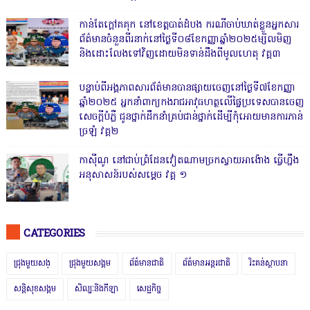
កាន់តែក្តៅគគុក នៅខេត្តបាត់ដំបង ករណីចាប់ឃាត់ខ្លួនអ្នកសារ
ព័ត៌មានចំនួនពីរនាក់នៅថ្ងៃទី០៨ខែកញ្ញាឆ្នាំ២០២៥ម្សិលមិញ
និងដោះលែងទៅវិញដោយមិនទាន់ដឹងពីមូលហេតុ វគ្គ៣
បន្ទាប់ពីអង្គភាពសារព័ត៌មានបានផ្សាយចេញនៅថ្ងៃទី៧ខែកញ្ញា
ឆ្នាំ២០២៥ អ្នកនាំពាក្យកងរាជអាវុធហត្ថលើផ្ទៃប្រទេសបានចេញ
សេចក្តីបំភ្លឺ ជូនថ្នាក់ដឹកនាំគ្រប់ជាន់ថ្នាក់ដើម្បីកុំអោយមានការភាន់
ច្រឡំ វគ្គ២
កាសុីណូ នៅជាប់ព្រំដែនវៀតណាមច្រកស្វាយអាង៉ោង ធ្វើហ្នឹង
អនុសាសន៍របស់សម្ដេច វគ្គ ១
CATEGORIES
ជ្រុងមួយសង្
ជ្រុងមួយសង្គម
ព័ត៌មានជាតិ
ព័ត៌មានអន្តរជាតិ
រិះគន់ស្ថាបនា
សន្តិសុខសង្គម
សិល្បៈនិងកីឡា
សេដ្ឋកិច្ច