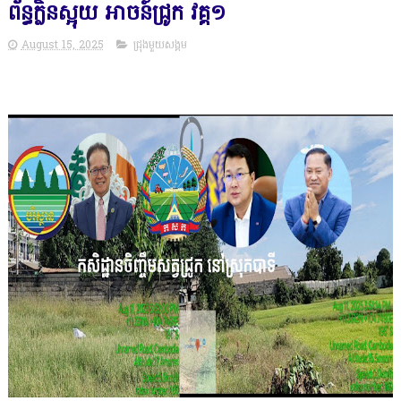
ព័ន្ធក្លិនស្អុយ អាចន៍ជ្រូក វគ្គ១
August 15, 2025
ជ្រុងមួយសង្គម