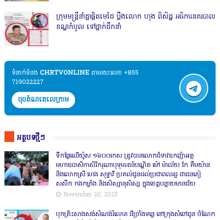
ក្រុមមន្ត្រីនាំគ្នាផ្ដិតមេដៃ ប្ដឹងលោក ហុង ពិសិដ្ឋ អធិការនគរបាល
ខណ្ឌកំបូល ទៅថ្នាក់ដឹកនាំ
ទំនាក់ទំនង​​
CHRTVONLINE
តាមរយៈលេខ +855
719022227
ចុចតំណតេលេក្រាម
អត្ថបទថ្មីៗ
ទឹកផ្លែឈើយ៉ូស ១៦០០កេស ត្រូវបានលោកជំទាវឧកញ៉ាអគ្គ
មហាឧបាសិកាសិរីករុណាបុទុមរតន៍បណ្ឌិត ម៉ៅ ម៉ាល័យ កែ គឹមយ៉ាន
និងលោកស្រី ហេង សុទ្ធាវី ប្រគល់ជូនដល់ប្រជាពលរដ្ឋ ជាជនភៀ
សសឹក កងកម្លាំង និងសិស្សានុសិស្ស ក្នុងខេត្តបន្ទាយមានជ័យ
November 20, 2025
បុកគ្រិះសាងសង់សំណង់រំលោភ ដីច្រាំងទន្លេ នៅក្រុងសំពៅពូន ចំណែក