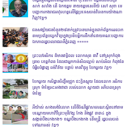
បង្វែររឿងធ្វើលិខិតថ្កោលទោស ចុះលោក ឧត្តមសេនីយ៍ត្រី
សាក់ សារាំង តើ ឯកឧត្តម នាយឧត្តមសេនីយ៍ សៅ សុខា មេ
បញ្ជាការកងរាជអាវុធហត្ថលើផ្ទៃប្រទេសចាត់វិធានការយ៉ាងណា
វិញ?វគ្គ១
ជនសង្ស័យជនចំនួន២៨នាក់ត្រូវបានឃាត់ខ្លួនពាក់ព័ន្ធការឆបោក
តាមប្រព័ន្ធបច្ចេកវិទ្យាក្នុងប្រតិបត្តិការដឹកនាំដោយគណៈបញ្ជាការ
ឯកភាពរដ្ឋបាលរាជធានីភ្នំពេញ ‎=====
ព្រះចៅអធិការ ដ៏មានឥទ្ធិពល លោកសុត ដាវី នៅស្រុកកំពុង
ត្រាច ខេត្តកំពត ដែលជាអ្នកកាន់សិលល្អាប់ សាប់រអិល កំពុងតែ
បំផ្លិចបំផ្លាញ ធម៌វិន័យ បន្ទាប់ មានវិដូអូ បែកធ្លាយ វគ្គ១
បែកធ្លាយ កសិដ្ឋានចិញ្ចឹមជ្រូក ជះក្លិនស្អុយ ដែលលោក អធិការ
ស្រុក ម៉ាឡៃអះអាងថាជា របស់លោក ស្វាយជា អភិបាលស្រុក
ម៉ាឡៃ
អីយ៉ាស់ សាងសង់រំលោភ លើដីចំណីផ្លូវសាធារណៈស្ថិតនៅតាម
បណ្ដោយមហាវិថីព្រះមុនីវង្ស កែង និងផ្លូវ ៣៣៤ ក្នុង
សង្កាត់បឹងកេងកង១ ខណ្ឌបឹងកេងកង តើមន្ត្រី រដ្ឋបាលបាត់
ទៅណាអស់ វគ្គ១