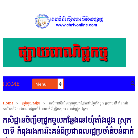
HOME
Home
>
ជ្រុងមួយសង្គម
>
កសិដ្ឋានចិញ្ចឹមជ្រូកមួយកន្លែងនៅឃុំតាំងដួង ស្រុកបាទី កំពុងរង
ការរិះគន់ពីប្រជាពលរដ្ឋប្រចាំតំបន់ពាក់ព័ន្ធក្លិនស្អុយ អាចន៍ជ្រូក វគ្គ១
កសិដ្ឋានចិញ្ចឹមជ្រូកមួយកន្លែងនៅឃុំតាំងដួង ស្រុក
បាទី កំពុងរងការរិះគន់ពីប្រជាពលរដ្ឋប្រចាំតំបន់ពាក់