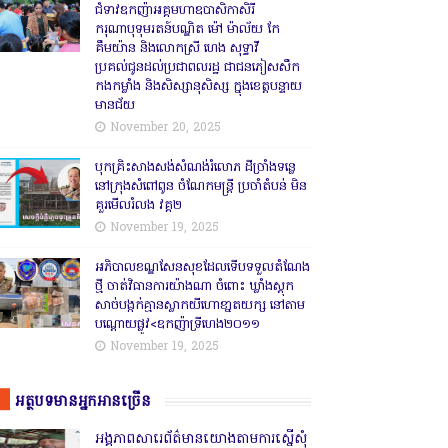
ជំទាវឧកញ៉ាអគ្គមហាឧបាសិកាសិរី
ករុណាបុទុមរតន៍បណ្ឌិត ម៉ៅ ម៉ាល័យ កែ
គឹមយ៉ាន និងលោកស្រី ហេង សុទ្ធាវី
ប្រគល់ជូនដល់ប្រជាពលរដ្ឋ ជាជនភៀសសឹក
កងកម្លាំង និងសិស្សានុសិស្ស ក្នុងខេត្តបន្ទាយ
មានជ័យ
November 20, 2025
បុកគ្រិះសាងសង់សំណង់រំលោភ ដីច្រាំងទន្លេ
នៅក្រុងសំពៅពូន ចំណែកមន្ត្រី ប្រចាំតំបន់ មិន
គួរមើលរំលង វគ្គ២
November 19, 2025
អភិបាលខណ្ឌសែនសុខដែលទើបទទួលតំណែង
ថ្មី ចាត់វិធានការយ៉ាងណា ចំពោះ ឃ្លាំងស្តុក
សាច់បង្កក់គ្មានស្លាកយីហោខា្នតយក្ស នៅតាម
បណ្តោយផ្លូវ<ឧកញ៉ាទ្រីហេង២០១១
November 19, 2025
អត្ថបទមានអ្នកអានច្រើន
អង្គភាពសារេព័ត៌មានយោងតាមការស្នើសុំ