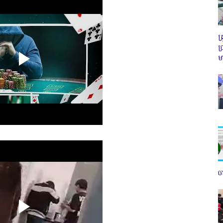
ត
ប
ម
ច