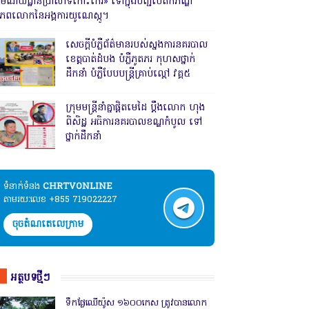
រមណីយដ្ឋានប្រាសាទកោះកេរ» ទៅក្នុងបញ្ជីបេតិកភណ្ឌ
ិភពលោកនៃអង្គការយូណេស្កូ។
សេចក្តីបំភ្លឺព័ត៌មានរបស់ស្នងការនគរបាល
ខេត្តបាត់ដំបង បំភ្លឺភូតភរ កុហសថ្នាក់
ដឹកនាំ បំភ្លឺបែបបន្ត្រីគ្រាប់ល្ពៅ វគ្គ៥
ក្រុមមន្ត្រីនាំគ្នាផ្ដិតមេដៃ ប្ដឹងលោក ហុង
ពិសិដ្ឋ អធិការនគរបាលខណ្ឌកំបូល ទៅ
ថ្នាក់ដឹកនាំ
ទំនាក់ទំនង​​
CHRTVONLINE
តាមរយៈលេខ +855 719022227
ចុចតំណតេលេក្រាម
អត្ថបទថ្មីៗ
ទឹកផ្លែឈើយ៉ូស ១៦០០កេស ត្រូវបានលោក