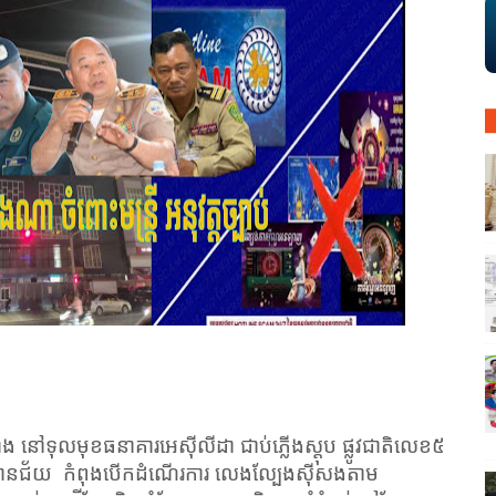
 នៅទុលមុខធនាគារអេស៊ីលីដា ជាប់ភ្លើងស្តុប ផ្លូវជាតិលេខ៥
យមានជ័យ
កំពុងបើកដំណើរការ លេងល្បែងស៊ីសងតាម