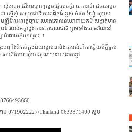
ាព ស៊ីអេចអ ធីវីអនឡាញសូមធ្វើសេចក្តីរាយការណ៍ ជូនសម្តេច
ជា ស្នើសុំ សម្តេចជាទីគោរពដ៏ខ្ពង់ ខ្ពស់ បំផុត នៃខ្ញុំ សូមស
អាត មន្ត្រីមិនអនុវត្តច្បាប់ យោងគោលនយោបាយភូមិ សង្កាត់មាន
ង ០០៦ របស់អគ្គស្នងការនគរបាលជាតិ ព្រមទាំងចរាចរណែនាំ
ច្បាប់ដោយក្តីអនុគ្រោះ ។
បញ្ចាំងរិះគន់ក្នុងន័យស្ថាបនានិងសូមរង់ចាំការឆ្លើយបំភ្លឺគ្រប់
បបអ្នកសារព័ត៌មានសូមអរគុណ។ដោយនាគខ្មៅ
ម
0766493660
្រាម
0719022227/Thailand 0633871400
សូម