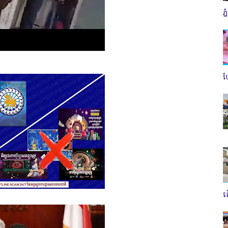
ភ
ប
ត