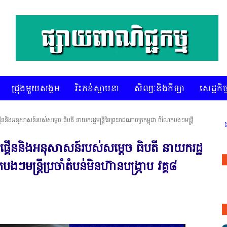
ជ្រុងមួយសង្គម
រិះគន់ស្ថាបនា
សិល្បៈនិងកីឡា
សេដ្ឋកិច្
ើននិងអនុសាសន៍របស់សម្តេច ធិបតី នាយករដ្ឋមន្ត្រីនៃព្រះរាជណាចក្រកម្ពុជា ចំណែកបងៗមន្ត្រី
* គេហទំព័រ ស៊ីអេចអធីវីអនឡាញ ជាព័ត៌ម
ផ្គើននិងអនុសាសន៍របស់សម្តេច ធិបតី នាយករដ្ឋ
ងៗមន្ត្រីប្រចាំតំបន់មិនហ៊ានបង្រ្កាប វគ្គ៨