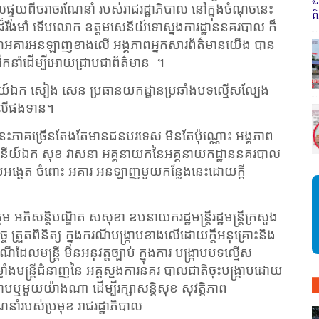
«
ផ្ទុយពីចរាចរណែនាំ របស់រាជរដ្ឋាភិបាល នៅក្នុងចំណុចនេះ
ព
កដ៏រឹងមាំ ទើបលោក ឧត្តមសេនីយ៍ទោស្នងការដ្ឋាននគរបាល ក៏
ណីអគារអនឡាញខាងលើ អង្គភាពអ្នកសារព័ត៌មានយើង បាន
ក់ដឹកនាំដើម្បីអោយជ្រាបជាព័ត៌មាន
។
ីយ៍ឯក សៀង សេន ប្រធានយកដ្ឋានប្រឆាំងបទល្មើសល្បែង
ខាងលើផងទាន។
នេះភាគច្រើនតែងតែមានជនបរទេស មិនតែប៉ុណ្ណោះ អង្គភាព
េនីយ៍ឯក សុខ វាសនា អគ្គនាយកនៃអគ្គនាយកដ្ឋាននគរបាល
ះស៊ើបអង្គេត ចំពោះ អគារ អនឡាញមួយកន្លែងនេះដោយក្តី
អភិសន្តិបណ្ឌិត សសុខា ឧបនាយករដ្ឋមន្ត្រីរដ្ឋមន្ត្រីក្រសួង
ិច្ច ត្រួតពិនិត្យ ក្នុងករណីបង្ក្រាបខាងលើដោយក្តីអនុគ្រោះនិង
ដែលមន្ត្រី មិនអនុវត្តច្បាប់ ក្នុងការ បង្ក្រាបបទល្មើស
ងមន្ត្រីជំនាញនៃ អគ្គស្នងការនគរ បាលជាតិចុះបង្រ្កាបដោយ
្ក្រាបឬមួយយ៉ាងណា ដើម្បីរក្សាសន្តិសុខ សុវត្តិភាព
ំរបស់ប្រមុខ រាជរដ្ឋាភិបាល