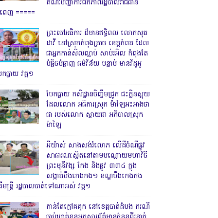
គណៈបញ្ជាការឯកភាពរដ្ឋបាលរាជធានី
្នំពេញ ‎=====
ព្រះចៅអធិការ ដ៏មានឥទ្ធិពល លោកសុត
ដាវី នៅស្រុកកំពុងត្រាច ខេត្តកំពត ដែល
ជាអ្នកកាន់សិលល្អាប់ សាប់រអិល កំពុងតែ
បំផ្លិចបំផ្លាញ ធម៌វិន័យ បន្ទាប់ មានវិដូអូ
ែកធ្លាយ វគ្គ១
បែកធ្លាយ កសិដ្ឋានចិញ្ចឹមជ្រូក ជះក្លិនស្អុយ
ដែលលោក អធិការស្រុក ម៉ាឡៃអះអាងថា
ជា របស់លោក ស្វាយជា អភិបាលស្រុក
ម៉ាឡៃ
អីយ៉ាស់ សាងសង់រំលោភ លើដីចំណីផ្លូវ
សាធារណៈស្ថិតនៅតាមបណ្ដោយមហាវិថី
ព្រះមុនីវង្ស កែង និងផ្លូវ ៣៣៤ ក្នុង
សង្កាត់បឹងកេងកង១ ខណ្ឌបឹងកេងកង
ើមន្ត្រី រដ្ឋបាលបាត់ទៅណាអស់ វគ្គ១
កាន់តែក្តៅគគុក នៅខេត្តបាត់ដំបង ករណី
ចាប់ឃាត់ខ្លួនអ្នកសារព័ត៌មានចំនួនពីរនាក់