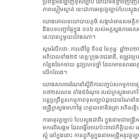
ប្រព័ន្ធអនឡាញខុសច្បាប់ ដោយមិនខ្លាចញញើតច្បា
ភាពស្ងៀមស្ងាត់ នេះជាការអនុវត្តច្បាប់បែបស្
យោងគោលនយោបាយភូមិ សង្កាត់មានសមត្ថិភ
និងបទបញ្ជាផ្ទៃក្នុង ០០៦ របស់អគ្គស្នងការនគ
នេះបានឬមួយយ៉ាងណា។
សូមរំលឹកថា: កាលពីថ្ងៃ ទី១៨ ខែកុម្ភៈ ឆ្នាំ២
អភិបាលទាំង២៥ ខេត្ត/ក្រុង/រាជធានី
,
តម្រូវឲ្
កន្លែងចែកចាយ នូវប្រភេទថ្នាំ ដែលមានសារធាតុ
លើកលែង។
យោងសារាចរណែនាំស្តីពីការបញ្ជប់សកម្មភាពផ្
០៧២សណន ទាំង៥ចំណុច របស់ក្រសួងមហាផ្ទៃនិ
បន្តប្រព្រឹត្តសកម្មភាពខុសច្បាប់ដូចបានណែនាំខា
មន្ត្រីក្រសួងមហាផ្ទៃ ហត្ថលេខានិងត្រា អភិសន្
ការអនុវត្តច្បាប់ បែបស្តុងដាពីរ ក្នុងនាមជាមន្ត្រ
មកលើសង្គម ដែលធ្វើអោយប៉ះពាល់កិត្តិយស សេចក្ត
ស្អំ នៅក្នុងនោះ កាតព្វកិច្ចក្នុងនាមមន្ត្រីអ