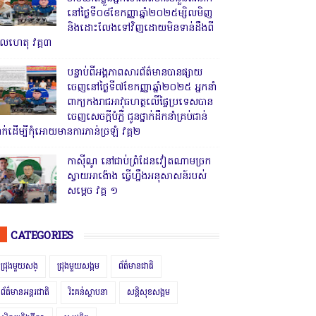
នៅថ្ងៃទី០៨ខែកញ្ញាឆ្នាំ២០២៥ម្សិលមិញ
និងដោះលែងទៅវិញដោយមិនទាន់ដឹងពី
ូលហេតុ វគ្គ៣
បន្ទាប់ពីអង្គភាពសារព័ត៌មានបានផ្សាយ
ចេញនៅថ្ងៃទី៧ខែកញ្ញាឆ្នាំ២០២៥ អ្នកនាំ
ពាក្យកងរាជអាវុធហត្ថលើផ្ទៃប្រទេសបាន
ចេញសេចក្តីបំភ្លឺ ជូនថ្នាក់ដឹកនាំគ្រប់ជាន់
្នាក់ដើម្បីកុំអោយមានការភាន់ច្រឡំ វគ្គ២
កាសុីណូ នៅជាប់ព្រំដែនវៀតណាមច្រក
ស្វាយអាង៉ោង ធ្វើហ្នឹងអនុសាសន៍របស់
សម្ដេច វគ្គ ១
CATEGORIES
ជ្រុងមួយសង្
ជ្រុងមួយសង្គម
ព័ត៌មានជាតិ
ព័ត៌មានអន្តរជាតិ
រិះគន់ស្ថាបនា
សន្តិសុខសង្គម