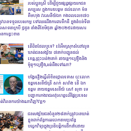
របស់ប្អូនស្រី ដើម្បីជួយផ្សព្វផ្សាយរកជន
សប្បុរស ក្នុងការឧបត្ថម ដល់លោក ម៉ន
គឹមហុង វរសេនីយ៍ឯក កងពលលេខ៧០
្រូវបានទទួលបេសកម្ម ទៅឈរជើងការពារទឹកដី ក្នុងតំបន់ទី៣
្រាសាទតាក្របី ថ្មដូន តាំងពីខែមិថុនា ឆ្នាំ២០២៥ដោយសារ
ានការខ្វះខាត
តើពិតដែលឬទេ? ប៉េអឹមស្រុកសំពៅលូន
ឃាត់ជនសង្ស័យ ៧នាក់បញ្ជូនដល់
ខេត្ត,ជ្រុះបាត់២នាក់ រថយន្ត១គ្រឿងនិង
ម៉ូតូ១គ្រឿង,អត់ដឹងទៅណា?
បង្វែររឿងធ្វើលិខិតថ្កោលទោស ចុះលោក
ឧត្តមសេនីយ៍ត្រី សាក់ សារាំង តើ ឯក
ឧត្តម នាយឧត្តមសេនីយ៍ សៅ សុខា មេ
បញ្ជាការកងរាជអាវុធហត្ថលើផ្ទៃប្រទេស
ាត់វិធានការយ៉ាងណាវិញ?វគ្គ១
ជនសង្ស័យជនចំនួន២៨នាក់ត្រូវបានឃាត់
ខ្លួនពាក់ព័ន្ធការឆបោកតាមប្រព័ន្ធ
បច្ចេកវិទ្យាក្នុងប្រតិបត្តិការដឹកនាំដោយ