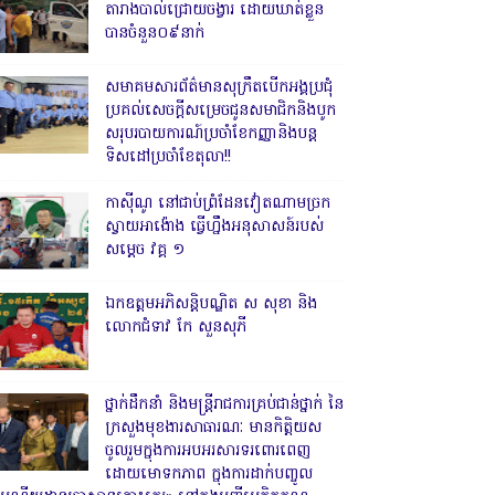
តារាងបាល់ជ្រោយចង្វារ ដោយឃាត់ខ្លួន
បានចំនួន០៩នាក់
សមាគមសារព័ត៌មានសុក្រឹតបើកអង្គប្រជុំ
ប្រគល់សេចក្តីសម្រេចជូនសមាជិកនិងបូក
សរុបរបាយការណ៍ប្រចាំខែកញ្ញានិងបន្ត
ទិសដៅប្រចាំខែតុលា!!
កាសុីណូ នៅជាប់ព្រំដែនវៀតណាមច្រក
ស្វាយអាង៉ោង ធ្វើហ្នឹងអនុសាសន៍របស់
សម្ដេច វគ្គ ១
ឯកឧត្តមអភិសន្តិបណ្ឌិត ស សុខា និង
លោកជំទាវ កែ សួនសុភី
ថ្នាក់ដឹកនាំ និងមន្ត្រីរាជការគ្រប់ជាន់ថ្នាក់ នៃ
ក្រសួងមុខងារសាធារណៈ មានកិត្តិយស
ចូលរួមក្នុងការអបអរសារទរពោរពេញ
ដោយមោទកភាព ក្នុងការដាក់បញ្ចូល