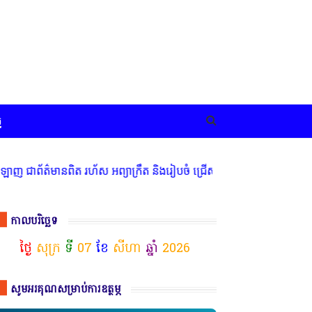
ច
ានពិត រហ័ស អព្យាក្រឹត និងរៀបចំ ជ្រើសរើស ក្រុមការងារ នៅតាមបណ្តាលរាជ
កាលបរិច្ឆេទ
ថ្ងៃ
សុក្រ
ទី
07
ខែ
សីហា
ឆ្នាំ
2026
សូមអរគុណសម្រាប់ការឧត្ថម្ភ