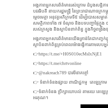
អង្គភាពអ្នកសារព័ត៌មានរស់ក្រោម ដំបូងសន្តិភ
បវរធិបតី នាយករដ្ឋមន្ត្រី នៃព្រះរាជាណាចក្រកម្ពុ
ម្តេចមេត្តា អនុវត្តអភិក្រមទី៥ ដើម្បីបោសសម្
សមត្ថិភាពទាំង ៧ ចំណុច និងបទបញ្ជាផ្ទៃក្នុ
របស់ក្រសួង និងស្ថាប័នពាក់ព័ន្ធ ក្នុងកិច្ចពង្រឹង
អង្គភាពអ្នកសារព័ត៌មានយើងគ្រាន់តែជាកញ្ចក់ឆ្លុះ
ស្ថាប័នពាក់ព័ន្ធគ្រប់ពេលម៉ោងធ្វើការតាមរ
👉
https://t.me/+H0S010ecMsIxNjE1
👉
https://t.me/chrtvonline
👉
@nakreach789
បារមីនាគខ្មៅ
👉
ទំនាក់ទំនងផ្សាយ ពាណិជ្ជកម្ម
តេឡេក្រា
👉
ទំនាក់ទំនង ប្រឹក្សាយោបល់ តាមរយៈតេឡេក
អរគុណ។