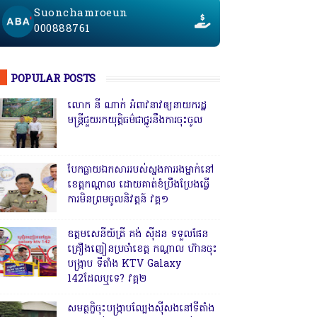
Suonchamroeun
000888761
POPULAR POSTS
លោក នី ណាក់ អំពាវនាវឲ្យនាយករដ្ឋ
មន្ត្រីជួយរកយុត្តិធម៌ជាថ្នូរនឹងការចុះចូល
បែកធ្លាយឯកសាររបស់ស្នងការរងម្នាក់នៅ
ខេត្តកណ្ដាល ដោយគាត់ខំប្រឹងប្រែងធ្វើ
ការមិនព្រមចូលនិវត្តន៍ វគ្គ១
ឧត្តមសេនីយ៍ត្រី គង់ ស៊ីដន ទទួលផែន
គ្រឿងញៀនប្រចាំខេត្ត កណ្តាល ហ៊ានចុះ
បង្ក្រាប ទីតាំង KTV Galaxy
142ដែលឬទេ? វគ្គ២
សមត្ថកិ្ចចុះបង្ក្រាបល្បែងស៊ីសងនៅទីតាំង