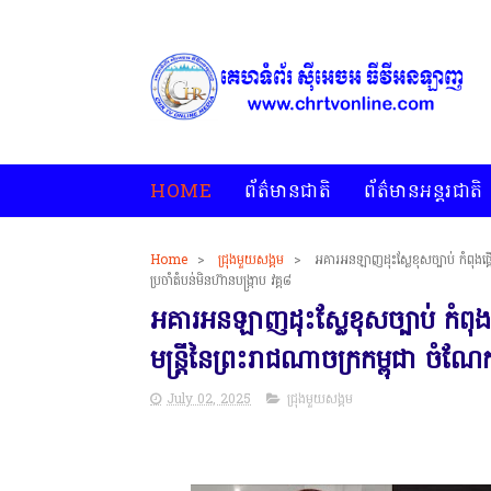
HOME
ព័ត៌មានជាតិ
ព័ត៌មានអន្តរជាតិ
Home
>
ជ្រុងមួយសង្គម
>
អគារអនឡាញដុះស្លែខុសច្បាប់ កំពុងផ្គ
ប្រចាំតំបន់មិនហ៊ានបង្រ្កាប វគ្គ៨
អគារអនឡាញដុះស្លែខុសច្បាប់ កំពុង
មន្ត្រីនៃព្រះរាជណាចក្រកម្ពុជា ចំណែកប
July 02, 2025
ជ្រុងមួយសង្គម