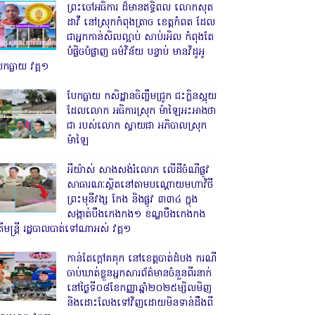
ព្រះចៅអធិការ ដ៏មានឥទ្ធិពល លោកសុត
ដាវី នៅស្រុកកំពុងត្រាច ខេត្តកំពត ដែល
ជាអ្នកកាន់សិលល្អាប់ សាប់រអិល កំពុងតែ
បំផ្លិចបំផ្លាញ ធម៌វិន័យ បន្ទាប់ មានវិដូអូ
ែកធ្លាយ វគ្គ១
បែកធ្លាយ កសិដ្ឋានចិញ្ចឹមជ្រូក ជះក្លិនស្អុយ
ដែលលោក អធិការស្រុក ម៉ាឡៃអះអាងថា
ជា របស់លោក ស្វាយជា អភិបាលស្រុក
ម៉ាឡៃ
អីយ៉ាស់ សាងសង់រំលោភ លើដីចំណីផ្លូវ
សាធារណៈស្ថិតនៅតាមបណ្ដោយមហាវិថី
ព្រះមុនីវង្ស កែង និងផ្លូវ ៣៣៤ ក្នុង
សង្កាត់បឹងកេងកង១ ខណ្ឌបឹងកេងកង
ើមន្ត្រី រដ្ឋបាលបាត់ទៅណាអស់ វគ្គ១
កាន់តែក្តៅគគុក នៅខេត្តបាត់ដំបង ករណី
ចាប់ឃាត់ខ្លួនអ្នកសារព័ត៌មានចំនួនពីរនាក់
នៅថ្ងៃទី០៨ខែកញ្ញាឆ្នាំ២០២៥ម្សិលមិញ
និងដោះលែងទៅវិញដោយមិនទាន់ដឹងពី