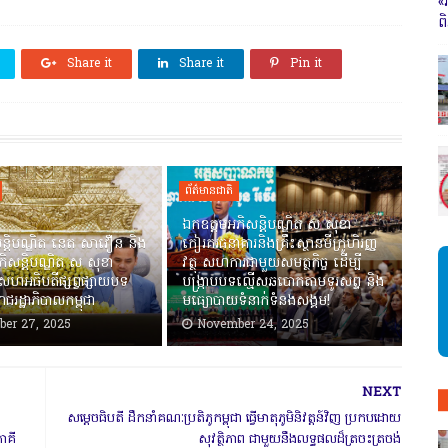
«
ព
Share it
Share it
Pin it
ព័ត៌មានជាតិ
ឯកឧត្តមអភិសន្តិបណ្ឌិត ស សុខា
ន្តិបណ្ឌិត នេត សាវឿន និង
កៀរគរធនាគារនិងគ្រឹះស្ថានមីក្រូហិរញ្ញ
ិសន្តិបណ្ឌិត ស សុខា
វត្ថុ សហការជាមួយសមត្ថកិច្ច ដើម្បី
សហអធិបតីផ្សព្វផ្សាយបទ
បង្ក្រាបបទល្មើសឆបោកតាមទូរសព្ទ និង
ាជរដ្ឋាភិបាលកម្ពុជា
មធ្យោបាយទំនាក់ទំនងសង្គម!
er 27, 2025
November 24, 2025
NEXT
សម្តេចធិបតី ដឹកនាំគណៈប្រតិភូកម្ពុជា ធ្វើមាតុភូមិនិវត្តន៍វិញ ប្រកបដោយ
ាគី
សុវត្ថិភាព ជាមួយនឹងលទ្ធផលដ៏ត្រចះត្រចង់