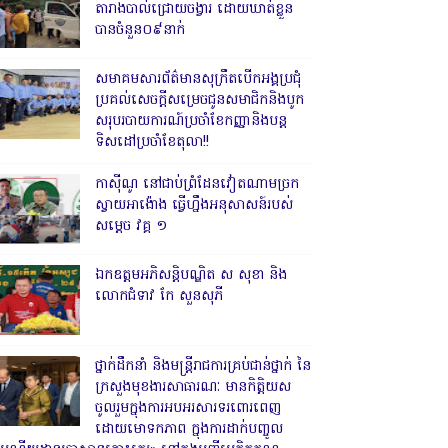
តារាងបាល់ជ្រោយចង្វារ ដោយឃាត់ខ្លួន
បានចំនួន០៩នាក់
សមាគមសារព័ត៌មានសុក្រឹតបើកអង្គប្រជុំ
ប្រគល់សេចក្តីសម្រេចជូនសមាជិកនិងបូក
សរុបរបាយការណ៍ប្រចាំខែកញ្ញានិងបន្ត
ទិសដៅប្រចាំខែតុលា!!
កាសុីណូ នៅជាប់ព្រំដែនវៀតណាមច្រក
ស្វាយអាង៉ោង ធ្វើហ្នឹងអនុសាសន៍របស់
សម្ដេច វគ្គ ១
ឯកឧត្តមអភិសន្តិបណ្ឌិត ស សុខា និង
លោកជំទាវ កែ សួនសុភី
ថ្នាក់ដឹកនាំ និងមន្ត្រីរាជការគ្រប់ជាន់ថ្នាក់ នៃ
ក្រសួងមុខងារសាធារណៈ មានកិត្តិយស
ចូលរួមក្នុងការអបអរសារទរពោរពេញ
ដោយមោទកភាព ក្នុងការដាក់បញ្ចូល