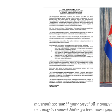
ជាលទ្ធផលដ៏ត្រចះត្រចង់ពីជំនួបរវាងសម្តេចធិបតី នាយករដ្ឋ
រាជាណាចក្រថៃ ដោយភាគីទាំងពីរកម្ពុជា-ថៃបានឯកភាពគ្នាដ