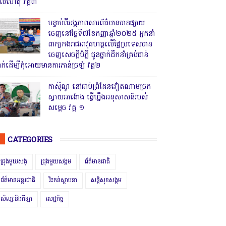
ូលហេតុ វគ្គ៣
បន្ទាប់ពីអង្គភាពសារព័ត៌មានបានផ្សាយ
ចេញនៅថ្ងៃទី៧ខែកញ្ញាឆ្នាំ២០២៥ អ្នកនាំ
ពាក្យកងរាជអាវុធហត្ថលើផ្ទៃប្រទេសបាន
ចេញសេចក្តីបំភ្លឺ ជូនថ្នាក់ដឹកនាំគ្រប់ជាន់
្នាក់ដើម្បីកុំអោយមានការភាន់ច្រឡំ វគ្គ២
កាសុីណូ នៅជាប់ព្រំដែនវៀតណាមច្រក
ស្វាយអាង៉ោង ធ្វើហ្នឹងអនុសាសន៍របស់
សម្ដេច វគ្គ ១
CATEGORIES
ជ្រុងមួយសង្
ជ្រុងមួយសង្គម
ព័ត៌មានជាតិ
ព័ត៌មានអន្តរជាតិ
រិះគន់ស្ថាបនា
សន្តិសុខសង្គម
សិល្បៈនិងកីឡា
សេដ្ឋកិច្ច