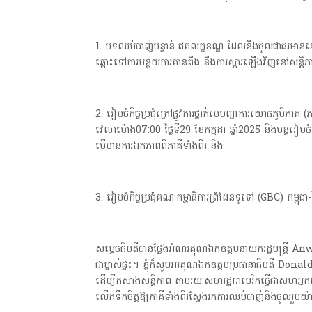
1. បទឈប់បាញ់បន្ទាន់ ឥតលក្ខខណ្ឌ ដែលនឹងចូលជាធរមាននៅ
ឆ្ពោះទៅការបន្ថយការតានតឹង នឹងការស្តារឡេីងវិញនៅសន្តិ
2. រៀបចំកិច្ចប្រជុំក្រៅផ្លូវការថ្នាក់មេបញ្ជាការយោធភូមិភ
វេលាម៉ោង07:00 ថ្ងៃទី29 ខែកក្កដា ឆ្នាំ2025 និងបន្តរៀបចំ
បេីមានការឯកភាពពីភាគីទាំងពីរ និង
3. រៀបចំកិច្ចប្រជុំគណៈកម្មាធិការព្រំដែនទូទៅ (GBC) កម្ពុជា
សម្តេចធិបតីបានថ្លែងអំណរគុណឯកឧត្តមនាយករដ្ឋមន្ត្រី Anwa
ជាម្ចាស់ផ្ទះ។ ខ្ញុំក៏សូមអរគុណឯកឧត្តមប្រធានាធិបតី Do
ដើម្បីកសាងសន្តិភាព តាមរយៈសហរដ្ឋអាមេរិកធ្វើជាសហអ្នករៀ
លើកទឹកចិត្តឱ្យភាគីទាំងពីរស្វែងរកការឈប់បាញ់និងចូលរួម