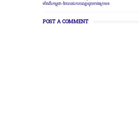
ទាំងពីរកម្ពុជា-ថៃបានឯកភាពគ្នាដូចខាងក្រោម៖
POST A COMMENT