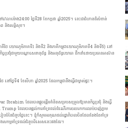
វេលាម៉ោង24:00 ថ្ងៃទី28 ខែកក្កដា ឆ្នាំ2025។ នេះជាជំហានដ៏សំខាន់
ភាព និងសន្តិសុខ។
ាគ (ភាគីថៃ យោធភូមិភាគទី1 និងទី2 និងភាគីកម្ពុជាយោធភូមិភាគទី4 និងទី5) នៅ
កិច្ចប្រជុំជាមួយបណ្តាសេនានុព័ន្ធ និងអនុព័ន្ធយោធា ដឹកនាំដោយប្រធានអាស៊ាន
-ថៃ នៅថ្ងៃទី4 ខែសីហា ឆ្នាំ2025 ដែលកម្ពុជានឹងធ្វើជាម្ចាស់ផ្ទះ។
r Ibrahim ដែលបានផ្តួចផ្តើមគំនិតសម្របសម្រួលឱ្យមានកិច្ចប្រជុំ និងធ្វើ
nald Trump ដែលបានផ្តល់ការគាំទ្រដល់ដំណើរការចរចារកការឈប់បាញ់ភ្លាម
បចំនៃជំនួបថ្ងៃនេះ។ ខ្ញុំក៏សូមអរគុណដល់រដ្ឋាភិបាលចិនដែលតែងតែគាំទ្រ
យ៉ាងសកម្មគាំទ្រដល់ជំនួបពិសេសនេះផងដែរ។