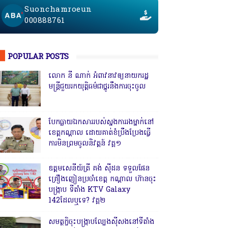
Suonchamroeun
000888761
POPULAR POSTS
លោក នី ណាក់ អំពាវនាវឲ្យនាយករដ្ឋ
មន្ត្រីជួយរកយុត្តិធម៌ជាថ្នូរនឹងការចុះចូល
បែកធ្លាយឯកសាររបស់ស្នងការរងម្នាក់នៅ
ខេត្តកណ្ដាល ដោយគាត់ខំប្រឹងប្រែងធ្វើ
ការមិនព្រមចូលនិវត្តន៍ វគ្គ១
ឧត្តមសេនីយ៍ត្រី គង់ ស៊ីដន ទទួលផែន
គ្រឿងញៀនប្រចាំខេត្ត កណ្តាល ហ៊ានចុះ
បង្ក្រាប ទីតាំង KTV Galaxy
142ដែលឬទេ? វគ្គ២
សមត្ថកិ្ចចុះបង្ក្រាបល្បែងស៊ីសងនៅទីតាំង