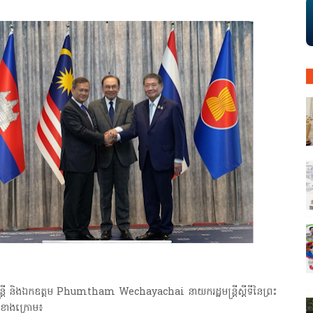
មន្ត្រី និងឯកឧត្ដម Phumtham Wechayachai នាយករដ្ឋមន្ត្រីស្តីទីនៃព្រះ
ូចខាងក្រោម៖