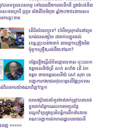
្រូវបានទទួលបេសកម្ម ទៅឈរជើងការពារទឹកដី ក្នុងតំបន់ទី៣
្រាសាទតាក្របី ថ្មដូន តាំងពីខែមិថុនា ឆ្នាំ២០២៥ដោយសារ
ានការខ្វះខាត
តើពិតដែលឬទេ? ប៉េអឹមស្រុកសំពៅលូន
ឃាត់ជនសង្ស័យ ៧នាក់បញ្ជូនដល់
ខេត្ត,ជ្រុះបាត់២នាក់ រថយន្ត១គ្រឿងនិង
ម៉ូតូ១គ្រឿង,អត់ដឹងទៅណា?
បង្វែររឿងធ្វើលិខិតថ្កោលទោស ចុះលោក
ឧត្តមសេនីយ៍ត្រី សាក់ សារាំង តើ ឯក
ឧត្តម នាយឧត្តមសេនីយ៍ សៅ សុខា មេ
បញ្ជាការកងរាជអាវុធហត្ថលើផ្ទៃប្រទេស
ាត់វិធានការយ៉ាងណាវិញ?វគ្គ១
ជនសង្ស័យជនចំនួន២៨នាក់ត្រូវបានឃាត់
ខ្លួនពាក់ព័ន្ធការឆបោកតាមប្រព័ន្ធ
បច្ចេកវិទ្យាក្នុងប្រតិបត្តិការដឹកនាំដោយ
គណៈបញ្ជាការឯកភាពរដ្ឋបាលរាជធានី
្នំពេញ ‎=====