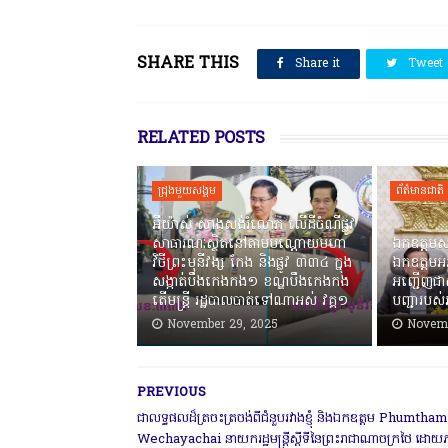
SHARE THIS
Share it
Tweet
RELATED POSTS
ជ្រុងមួយសង្គម
ព័ត៌មានជាតិ
អីយ៉ាស់ សាងសង់រំលោភ លើដីចំណីផ្លូវ
សាធារណៈស្ថិតនៅតាមបណ្ដោយមហា
ឯកឧត្តមស
វិថីព្រះមុនីវង្ស កែង និងផ្លូវ ៣៣៤ ក្នុង
ឯកឧត្តមអភ
សង្កាត់បឹងកេងកង១ ខណ្ឌបឹងកេងកង
អញ្ជើញជា
តើមន្ត្រី រដ្ឋបាលបាត់ទៅណាអស់ វគ្គ១
បញ្ជារបស់រ
November 29, 2025
Novemb
PREVIOUS
ជាលទ្ធផលដ៏ត្រចះត្រចង់ពីជំនួបរវាងខ្ញុំ និងឯកឧត្ដម Phumtham
Wechayachai នាយករដ្ឋមន្ត្រីស្តីទីនៃព្រះរាជាណាចក្រថៃ ដោយភ