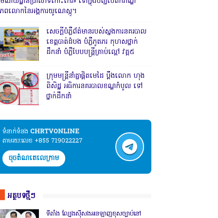
រមណីយដ្ឋានប្រាសាទកោះកេរ» ទៅក្នុងបញ្ជីបេតិកភណ្ឌ
ិភពលោកនៃអង្គការយូណេស្កូ។
សេចក្តីបំភ្លឺព័ត៌មានរបស់ស្នងការនគរបាល
ខេត្តបាត់ដំបង បំភ្លឺភូតភរ កុហសថ្នាក់
ដឹកនាំ បំភ្លឺបែបបន្ត្រីគ្រាប់ល្ពៅ វគ្គ៥
ក្រុមមន្ត្រីនាំគ្នាផ្ដិតមេដៃ ប្ដឹងលោក ហុង
ពិសិដ្ឋ អធិការនគរបាលខណ្ឌកំបូល ទៅ
ថ្នាក់ដឹកនាំ
ទំនាក់ទំនង​​
CHRTVONLINE
តាមរយៈលេខ +855 719022227
ចុចតំណតេលេក្រាម
អត្ថបទថ្មីៗ
ទីតាំង ល្បែងស៊ីសងអនឡាញខុសច្បាប់នៅ