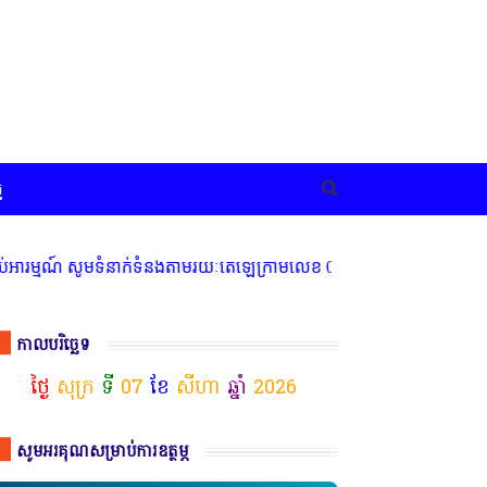
ច
មណ៍ សូមទំនាក់ទំនងតាមរយៈតេឡេក្រាមលេខ 077 83 66 11
កាលបរិច្ឆេទ
ថ្ងៃ
សុក្រ
ទី
07
ខែ
សីហា
ឆ្នាំ
2026
សូមអរគុណសម្រាប់ការឧត្ថម្ភ