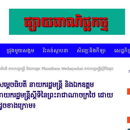
ជ្រុងមួយសង្គម
រិះគន់ស្ថាបនា
សិល្បៈនិងកីឡា
សេដ្ឋកិច្
េចធិបតី នាយករដ្ឋមន្ត្រី និងឯកឧត្ដម Phumtham Wechayachai នាយករដ្ឋមន្ត្រីស្តីទីនៃព្រះ
រៀបចំ ជ្រើសរើស ក្រុមការងារ នៅតាមបណ្តាលរាជធានី ខេត្ត មានចំណាប់អារម្
្តេចធិបតី នាយករដ្ឋមន្ត្រី និងឯកឧត្ដម
ឋមន្ត្រីស្តីទីនៃព្រះរាជាណាចក្រថៃ ដោយ
ាដូចខាងក្រោម៖