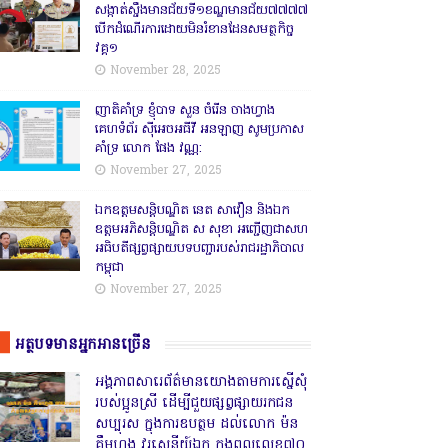
សង្កាត់សឹ្ចងមានជ័យទី១ខណ្ឌមានជ័យ៧៧៧៧
បើកដំណើរការដោយមិនរំខានដែនសមត្ថកិច្ច
វគ្គ១
November 28, 2025
ញាតិគាំទ្រ ខ្ញុំបាទ សួន ចំរើន ចាងហ្វាង
គេហទំព័រ ស៊ីអេចអធីវី អនឡាញ សូមប្រកាស
គាំទ្រ លោក ផែង វណ្ណ:
November 27, 2025
ឯកឧត្តមសន្តិបណ្ឌិត នេត សាវឿន និងឯក
ឧត្តមអភិសន្តិបណ្ឌិត ស សុខា អញ្ជើញជាសហ
អធិបតីផ្សព្វផ្សាយបទបញ្ជារបស់រាជរដ្ឋាភិបាល
កម្ពុជា
November 27, 2025
អត្ថបទមានអ្នកអានច្រើន
អង្គភាពសារេព័ត៌មានយោងតាមការស្នើសុំ
របស់ប្អូនស្រី ដើម្បីជួយផ្សព្វផ្សាយរកជន
សប្បុរស ក្នុងការឧបត្ថម ដល់លោក ម៉ន
គឹមហុង វរសេនីយ៍ឯក កងពលលេខ៧០