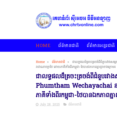
HOME
ព័ត៌មានជាតិ
ព័ត៌មានអន្តរជាតិ
Home
>
ព័ត៌មានជាតិ
>
ជាលទ្ធផលដ៏ត្រចះត្រចង់ពីជំនួបរវាងសម្ត
* គេហទំព័រ ស៊ីអេចអធីវីអនឡាញ ជាព័ត៌មានពិត រហ័ស អព្យាក្រឹត និង
រាជាណាចក្រថៃ ដោយភាគីទាំងពីរកម្ពុជា-ថៃបានឯកភាពគ្នាដូចខាងក្រោម៖
ជាលទ្ធផលដ៏ត្រចះត្រចង់ពីជំនួបរវាងសម
Phumtham Wechayachai នាយករដ្
ភាគីទាំងពីរកម្ពុជា-ថៃបានឯកភាពគ្ន
July 28, 2025
ព័ត៌មានជាតិ