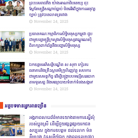
ព្រះបរមរាជវាំង យ៉ាងអាណាធិបតេយ្យ ដុះ
ស្លែតែមន្ត្រីសណ្តាប់ធ្នាប់ មិនអើពើក្នុងការអនុវត្ត
ច្បាប់ ត្រូវបានលាតត្រដាង
November 24, 2025
ប្រធានគណៈកម្មាធិការសិទ្ធិមនុស្សកម្ពុជា ជួប
ជាមួយរដ្ឋមន្ត្រីក្រសួងសិទ្ធិមនុស្សឥណ្ឌូណេស៊ី
ពិភាក្សាពាក់ព័ន្ធនឹងបញ្ហាសិទ្ធិមនុស្ស
November 24, 2025
ឯកឧត្តមអភិសន្តិបណ្ឌិត ស សុខា កៀរគរ
ធនាគារនិងគ្រឹះស្ថានមីក្រូហិរញ្ញវត្ថុ សហការ
ជាមួយសមត្ថកិច្ច ដើម្បីបង្ក្រាបបទល្មើសឆបោក
តាមទូរសព្ទ និងមធ្យោបាយទំនាក់ទំនងសង្គម!
November 24, 2025
អត្ថបទមានអ្នកអានច្រើន
អង្គភាពសារេព័ត៌មានយោងតាមការស្នើសុំ
របស់ប្អូនស្រី ដើម្បីជួយផ្សព្វផ្សាយរកជន
សប្បុរស ក្នុងការឧបត្ថម ដល់លោក ម៉ន
គឹមហុង វរសេនីយ៍ឯក កងពលលេខ៧០