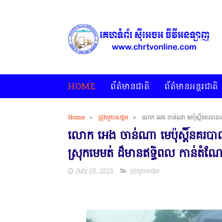
HOME
ព័ត៌មានជាតិ
ព័ត៌មានអន្តរជាតិ
Home
>
ជ្រុងមួយសង្គម
>
លោក អេង ចាន់ណា មេប៉ុស្តិ៍នគរបាលកា
លោក អេង ចាន់ណា មេប៉ុស្តិ៍នគរបា
ស្រុកមេមត់ ដ៏មានឥទ្ធិពល កាន់តំណែង
July 05, 2025
ជ្រុងមួយសង្គម