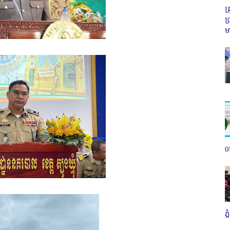
ត
ប
ម
ច
ភ