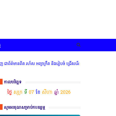
ច
ត រហ័ស អព្យាក្រឹត និងរៀបចំ ជ្រើសរើស ក្រុមការងារ នៅតាមបណ្តាលរាជធានី
កាលបរិច្ឆេទ
ថ្ងៃ
សុក្រ
ទី
07
ខែ
សីហា
ឆ្នាំ
2026
សូមអរគុណសម្រាប់ការឧត្ថម្ភ