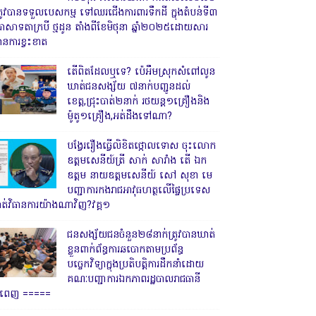
្រូវបានទទួលបេសកម្ម ទៅឈរជើងការពារទឹកដី ក្នុងតំបន់ទី៣
្រាសាទតាក្របី ថ្មដូន តាំងពីខែមិថុនា ឆ្នាំ២០២៥ដោយសារ
ានការខ្វះខាត
តើពិតដែលឬទេ? ប៉េអឹមស្រុកសំពៅលូន
ឃាត់ជនសង្ស័យ ៧នាក់បញ្ជូនដល់
ខេត្ត,ជ្រុះបាត់២នាក់ រថយន្ត១គ្រឿងនិង
ម៉ូតូ១គ្រឿង,អត់ដឹងទៅណា?
បង្វែររឿងធ្វើលិខិតថ្កោលទោស ចុះលោក
ឧត្តមសេនីយ៍ត្រី សាក់ សារាំង តើ ឯក
ឧត្តម នាយឧត្តមសេនីយ៍ សៅ សុខា មេ
បញ្ជាការកងរាជអាវុធហត្ថលើផ្ទៃប្រទេស
ាត់វិធានការយ៉ាងណាវិញ?វគ្គ១
ជនសង្ស័យជនចំនួន២៨នាក់ត្រូវបានឃាត់
ខ្លួនពាក់ព័ន្ធការឆបោកតាមប្រព័ន្ធ
បច្ចេកវិទ្យាក្នុងប្រតិបត្តិការដឹកនាំដោយ
គណៈបញ្ជាការឯកភាពរដ្ឋបាលរាជធានី
្នំពេញ ‎=====