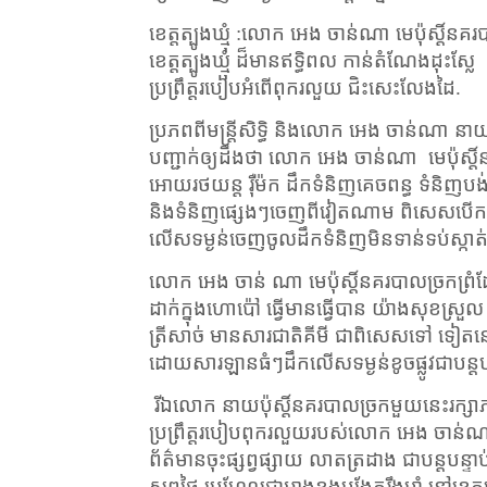
ខេត្តត្បូងឃ្មុំ :លោក អេង ចាន់ណា មេប៉ុស្តិ៍
ខេត្តត្បូងឃ្មុំ ដ៏មានឥទ្ធិពល កាន់តំណែងដុះស្លែ
ប្រព្រឹត្តរបៀបអំពើពុករលួយ ជិះសេះលែងដៃ.
ប្រភពពីមន្ត្រីសិទ្ធិ និងលោក អេង ចាន់ណា នា
បញ្ជាក់ឲ្យដឹងថា លោក អេង ចាន់ណា
មេប៉ុស្
អោយរថយន្ត រ៉ឺម៉ក ដឹកទំនិញគេចពន្ធ ទំនិញបង់
និងទំនិញផ្សេងៗចេញពីវៀតណាម ពិសេសបើកដ
លើសទម្ងន់ចេញចូលដឹកទំនិញមិនទាន់ទប់ស្កាត់
លោក អេង ចាន់ ណា មេប៉ុស្តិ៍នគរបាលច្រកព្រំ
ដាក់ក្នុងហោប៉ៅ ធ្វើមានធ្វើបាន យ៉ាងសុខស្រួ
ត្រីសាច់ មានសារជាតិគីមី ជាពិសេសទៅ ទៀតនោះធ្
ដោយសារឡានធំៗដឹកលើសទម្ងន់ខូចផ្លូវជាបន្តបន
រីឯលោក នាយប៉ុស្តិ៍នគរបាលច្រកមួយនេះរក្សាភាព
ប្រព្រឹត្តរបៀបពុករលួយរបស់លោក អេង ចាន់ណា 
ព័ត៌មានចុះផ្សព្វផ្សាយ លាតត្រដាង ជាបន្តបន្ទ
សព្វថ្ងៃ ប្រហែលជាអាងខ្នងបង្អែករឹងមាំ នៅខេត្