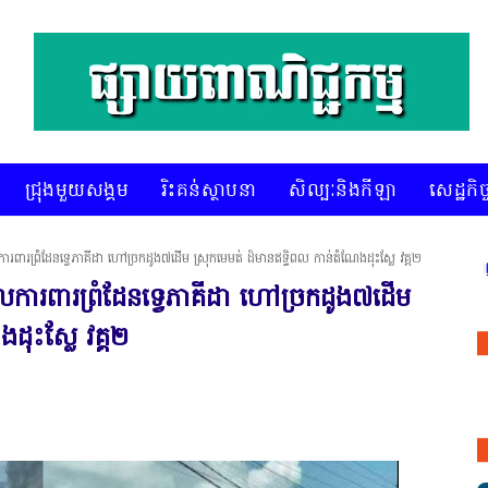
ជ្រុងមួយសង្គម
រិះគន់ស្ថាបនា
សិល្បៈនិងកីឡា
សេដ្ឋកិច្
រពារព្រំដែនទ្វេភាគីដា ហៅច្រកដូង៧ដើម ស្រុកមេមត់ ដ៏មានឥទ្ធិពល កាន់តំណែងដុះស្លែ វគ្គ២
* គេហទំព័រ ស៊ីអេចអធីវីអនឡាញ ជាព័ត៌មានពិ
លការពារព្រំដែនទ្វេភាគីដា ហៅច្រកដូង៧ដើម
ដុះស្លែ វគ្គ២