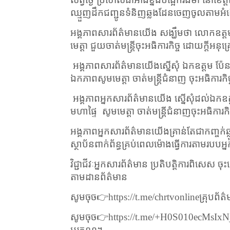
ឈ្មួញដឹកជញ្ជូនទំនិញឆ្លងដែនចេញចូលតាមអំពើ
អង្គភាពសារព័ត៌មានយើង សង្ឃឹមថា​ លោកឧត្
មេត្តា ជួយចាត់មន្ត្រីចុះអធិការកិច្ច ដោយក្តីអនុគ
អង្គភាពសារព័ត៌មានយើង​ស្នើសុំ ឯកឧត្តម ប៉ែន
ឯកភាពសូមមេត្តា ចាត់មន្ត្រីជំនាញ ចុះអធិការកិច
អង្គភាពអ្នកសារព័ត៌មានយើង ស្នើសុំដល់ឯកឧត្តម
មហាផ្ទៃ
សូមមេត្តា ចាត់មន្ត្រីជំនាញចុះអធិការក
អង្គភាពអ្នកសារព័ត៌មានយើងគ្រាន់តែជាកញ្ចក់ឆ្លុះ
ស្ថាប័នពាក់ព័ន្ធគ្រប់ពេលម៉ោងធ្វើការតាមរ
វិជ្ជាជីវៈអ្នកសារព័ត៌មាន ប្រតិបត្តិការពិសេ
តាមដានព័ត៌មាន
សូមចុច
👉
https://t.me/chrtvonline
គ្រុបព័
សូមចុច
👉
https://t.me/+H0S010ecMsIxN
អរគុណ។