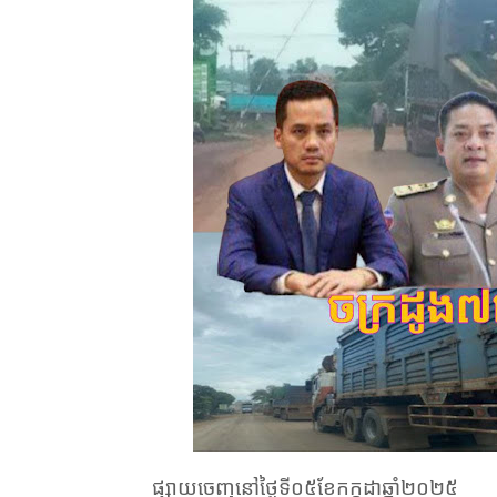
ផ្សាយចេញនៅថ្ងៃទី
០៥
ខែ
កក្តដា
ឆ្នាំ២០២៥