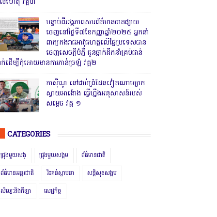
ូលហេតុ វគ្គ៣
បន្ទាប់ពីអង្គភាពសារព័ត៌មានបានផ្សាយ
ចេញនៅថ្ងៃទី៧ខែកញ្ញាឆ្នាំ២០២៥ អ្នកនាំ
ពាក្យកងរាជអាវុធហត្ថលើផ្ទៃប្រទេសបាន
ចេញសេចក្តីបំភ្លឺ ជូនថ្នាក់ដឹកនាំគ្រប់ជាន់
្នាក់ដើម្បីកុំអោយមានការភាន់ច្រឡំ វគ្គ២
កាសុីណូ នៅជាប់ព្រំដែនវៀតណាមច្រក
ស្វាយអាង៉ោង ធ្វើហ្នឹងអនុសាសន៍របស់
សម្ដេច វគ្គ ១
CATEGORIES
ជ្រុងមួយសង្
ជ្រុងមួយសង្គម
ព័ត៌មានជាតិ
ព័ត៌មានអន្តរជាតិ
រិះគន់ស្ថាបនា
សន្តិសុខសង្គម
សិល្បៈនិងកីឡា
សេដ្ឋកិច្ច