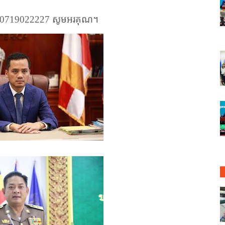
l 0719022227
សូមអរគុណ។