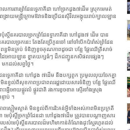
នគរបាលការពារព្រំដែនទ្វេភាគីដា ហៅច្រកដូង៧ដើម ស្រុកមេមត់
ពង្រាយមន្រ្តីក្រោមឱវាទនិងប្រើជនស៊ីវិលអង្គុយរាប់ក្បាលឡាន
យប៉ុស្តិ៍នគរបាលច្រកព្រំដែនទ្វាភាគីដា ហៅដូង៧ ដើម បាន
តិ៍នគរបាលច្រកនេះ តែងតែប្រើកូនចៅ នៅចាំបើកប៉ារ៉ាស់ព្រំដែន
ពន្ធមិនគ្រប់ ទំនិញខូចគុណភាពដូចជា បន្លែ ផ្លែឈើត្រីសាច់
ៃអោយឡាន ខ្នាតយក្សធំៗ ដឹកជញ្ជូនកសិផលផ្សេងៗ
 មកដល់សព្វថ្ងៃ។
ដែនទ្វេភាគីដា ហៅដូង ៧ដើម នឹងបក្សពួក ប្រមូលលុយចែកគ្នា
ល មិនខ្វល់ពីសុខភាពប្រជាពលរដ្ឋដោយសារទំនិញ បន្លែ ផ្លែឈើ
វើអោយផ្លូវលំ ផ្លូវជាតិ រងការខូចខាត ស្ទើរទាំងស្រុង
្ទាប់ ។
ស្ងៀមស្ងាត់ មិនខ្វល់ពីការរិះគន់អ្វីទាំងអស់ភាពមិនប្រក្រតី
មេប៉ុស្តិ៍ច្រកព្រំដែនដា ហៅដូង៧ដើម ត្រូវបានបណ្ដាញសារ
ាប់របស់មេប៉ុស្ដិ៍នគរបាលដ៍មហិមាកាន់តំណែងដុះស្លែរហូតដល់
តទេដឹង
?
ទើបបណ្ដោយអោយមន្រ្តីក្រោមឱវាទបើកបារ៉ាស់អោយ