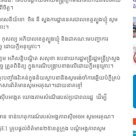
«
ព
ចិត្ត។
តមសេនីយ៍ទោ
ចិន នី ស្នងការដ្ឋាននគរបាលខេត្តត្បូងឃ្មុំ សូម
្រោះ។
 កុសល្យ អភិបាលខេត្តត្បូងឃ្មុំ និងជាគណ:មេបញ្ជាការ
្ច ដោយក្តីអនុគ្រោះ។
 អភិសន្តិបណ្ឌិត សសុខា ឧបនាយករដ្ឋមន្ត្រីរដ្ឋមន្ត្រីក្រសួង
ិច្ច ត្រួតពិនិត្យ ក្នុងករណីបង្ក្រាបខាងលើដោយក្តីអនុគ្រោះ។
បញ្ចាំងរិះគន់ក្នុងន័យស្ថាបនានិងសូមរង់ចាំការឆ្លើយបំភ្លឺគ្រប់
បបអ្នកសារព័ត៌មានសូមអរគុណ។ដោយនាគខ្មៅ
ស ចុះស៊ើបអង្កេត យោងតាមសំណើររបស់ប្រជាពលរដ្ឋ
ដើម្បី
ត៌មាន ទាន់ហេតុការណ៍របស់អង្គភាពស៊ីអេចអ សូមអរគុណ។
jE1
គ្រុបផ្តល់ព័ត៌មាន២៥ខេត្តក្រុង បណ្តំអង្គភាពសូម