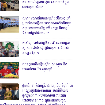
តារាងបាល់ជ្រោយចង្វារ ដោយឃាត់ខ្លួន
បានចំនួន០៩នាក់
សមាគមសារព័ត៌មានសុក្រឹតបើកអង្គប្រជុំ
ប្រគល់សេចក្តីសម្រេចជូនសមាជិកនិងបូក
សរុបរបាយការណ៍ប្រចាំខែកញ្ញានិងបន្ត
ទិសដៅប្រចាំខែតុលា!!
កាសុីណូ នៅជាប់ព្រំដែនវៀតណាមច្រក
ស្វាយអាង៉ោង ធ្វើហ្នឹងអនុសាសន៍របស់
សម្ដេច វគ្គ ១
ឯកឧត្តមអភិសន្តិបណ្ឌិត ស សុខា និង
លោកជំទាវ កែ សួនសុភី
ថ្នាក់ដឹកនាំ និងមន្ត្រីរាជការគ្រប់ជាន់ថ្នាក់ នៃ
ក្រសួងមុខងារសាធារណៈ មានកិត្តិយស
ចូលរួមក្នុងការអបអរសារទរពោរពេញ
ដោយមោទកភាព ក្នុងការដាក់បញ្ចូល