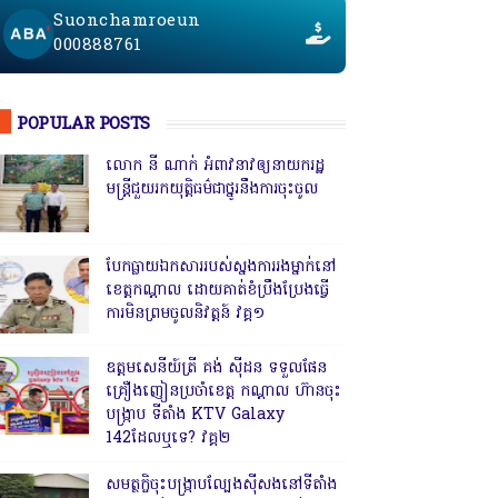
Suonchamroeun
000888761
POPULAR POSTS
លោក នី ណាក់ អំពាវនាវឲ្យនាយករដ្ឋ
មន្ត្រីជួយរកយុត្តិធម៌ជាថ្នូរនឹងការចុះចូល
បែកធ្លាយឯកសាររបស់ស្នងការរងម្នាក់នៅ
ខេត្តកណ្ដាល ដោយគាត់ខំប្រឹងប្រែងធ្វើ
ការមិនព្រមចូលនិវត្តន៍ វគ្គ១
ឧត្តមសេនីយ៍ត្រី គង់ ស៊ីដន ទទួលផែន
គ្រឿងញៀនប្រចាំខេត្ត កណ្តាល ហ៊ានចុះ
បង្ក្រាប ទីតាំង KTV Galaxy
142ដែលឬទេ? វគ្គ២
សមត្ថកិ្ចចុះបង្ក្រាបល្បែងស៊ីសងនៅទីតាំង