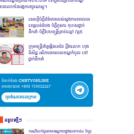
រមណីយដ្ឋានប្រាសាទកោះកេរ» ទៅក្នុងបញ្ជីបេតិកភណ្ឌ
ិភពលោកនៃអង្គការយូណេស្កូ។
សេចក្តីបំភ្លឺព័ត៌មានរបស់ស្នងការនគរបាល
ខេត្តបាត់ដំបង បំភ្លឺភូតភរ កុហសថ្នាក់
ដឹកនាំ បំភ្លឺបែបបន្ត្រីគ្រាប់ល្ពៅ វគ្គ៥
ក្រុមមន្ត្រីនាំគ្នាផ្ដិតមេដៃ ប្ដឹងលោក ហុង
ពិសិដ្ឋ អធិការនគរបាលខណ្ឌកំបូល ទៅ
ថ្នាក់ដឹកនាំ
ទំនាក់ទំនង​​
CHRTVONLINE
តាមរយៈលេខ +855 719022227
ចុចតំណតេលេក្រាម
អត្ថបទថ្មីៗ
ករណីលក់ដូរតាមបណ្តោយផ្លូវលេខ១៨៤ ក្បែរ