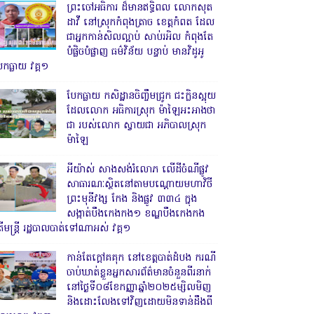
ព្រះចៅអធិការ ដ៏មានឥទ្ធិពល លោកសុត
ដាវី នៅស្រុកកំពុងត្រាច ខេត្តកំពត ដែល
ជាអ្នកកាន់សិលល្អាប់ សាប់រអិល កំពុងតែ
បំផ្លិចបំផ្លាញ ធម៌វិន័យ បន្ទាប់ មានវិដូអូ
ែកធ្លាយ វគ្គ១
បែកធ្លាយ កសិដ្ឋានចិញ្ចឹមជ្រូក ជះក្លិនស្អុយ
ដែលលោក អធិការស្រុក ម៉ាឡៃអះអាងថា
ជា របស់លោក ស្វាយជា អភិបាលស្រុក
ម៉ាឡៃ
អីយ៉ាស់ សាងសង់រំលោភ លើដីចំណីផ្លូវ
សាធារណៈស្ថិតនៅតាមបណ្ដោយមហាវិថី
ព្រះមុនីវង្ស កែង និងផ្លូវ ៣៣៤ ក្នុង
សង្កាត់បឹងកេងកង១ ខណ្ឌបឹងកេងកង
ើមន្ត្រី រដ្ឋបាលបាត់ទៅណាអស់ វគ្គ១
កាន់តែក្តៅគគុក នៅខេត្តបាត់ដំបង ករណី
ចាប់ឃាត់ខ្លួនអ្នកសារព័ត៌មានចំនួនពីរនាក់
នៅថ្ងៃទី០៨ខែកញ្ញាឆ្នាំ២០២៥ម្សិលមិញ
និងដោះលែងទៅវិញដោយមិនទាន់ដឹងពី