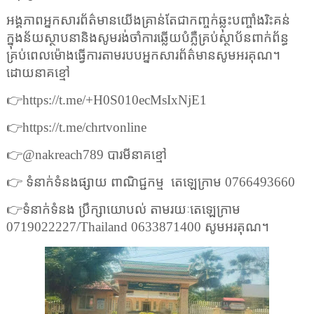
អង្គភាពអ្នកសារព័ត៌មានយើងគ្រាន់តែជាកញ្ចក់ឆ្លុះបញ្ចាំងរិះគន់
ក្នុងន័យស្ថាបនានិងសូមរង់ចាំការឆ្លើយបំភ្លឺគ្រប់ស្ថាប័នពាក់ព័ន្ធ
គ្រប់ពេលម៉ោងធ្វើការតាមរបបអ្នកសារព័ត៌មានសូមអរគុណ។
ដោយនាគខ្មៅ
👉
https://t.me/+H0S010ecMsIxNjE1
👉
https://t.me/chrtvonline
👉
@nakreach789
បារមីនាគខ្មៅ
👉
ទំនាក់ទំនងផ្សាយ ពាណិជ្ជកម្ម
តេឡេក្រាម
0766493660
👉
ទំនាក់ទំនង ប្រឹក្សាយោបល់ តាមរយៈតេឡេក្រាម
0719022227/Thailand 0633871400
សូមអរគុណ។