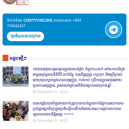
ទំនាក់ទំនង​​
CHRTVONLINE
តាមរយៈលេខ +855
719022227
ចុចតំណតេលេក្រាម
អត្ថបទថ្មីៗ
កងរាជឣាវុធហត្ថខេត្តបញ្ជូនជនសង្ស័យ ចំនួន១៤នាក់ ទៅសាលាដំបូង
ខេត្តឣនុវត្តតាមនីតិវិធី ពាក់ព័ន្ធ ករណីជួញដូរ រក្សាទុក និងប្រើប្រាស់
ដោយខុសច្បាប់នូវសារធាតុញៀន, កាន់កាប់ ឬដឹកជញ្ជូនអាវុធដោយ
គ្មានការអនុញ្ញាត, រួមភេទជាមួយអនីតិជនក្រោមអាយុ១៥ឆ្នាំ ...
December 01, 2025
ជនសង្ស័យជនចំនួន២៨នាក់ត្រូវបានឃាត់ខ្លួនពាក់ព័ន្ធការឆបោកតាម
ប្រព័ន្ធបច្ចេកវិទ្យាក្នុងប្រតិបត្តិការដឹកនាំដោយគណៈបញ្ជាការឯកភាព
រដ្ឋបាលរាជធានីភ្នំពេញ ‎=====
December 01, 2025