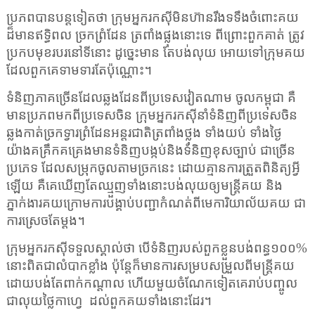
ប្រភពបានបន្តទៀតថា
ក្រុមអ្នករកស៊ីមិនហ៊ាន
រឹ
ងទទឹងចំពោះគយ
ដ៏មានឥទ្ធិពល
ច្រកព្រំដែន ត្រពាំងផ្លុងនោះទេ
ពីព្រោះពួកគាត់ ត្រូវ
ប្រកបមុខរបរនៅទីនោះ
ដូច្នេះមាន តែបង់លុយ
អោយទៅ
ក្រុមគយ
ដែលពួកគេទាមទារតែប៉ុណ្ណោះ។
ទំនិញភាគច្រើនដែលឆ្លងដែនពីប្រទេសវៀតណាម ចូលកម្ពុជា គឺ
មានប្រភពមកពីប្រទេសចិន ក្រុមអ្នករកស៊ីនាំ
ទំនិញ
ពី
ប្រទេស
ចិន
ឆ្លងកាត់
ច្រកទ្វារព្រំដែន
អន្តរជាតិ
ត្រពាំង
ថ្លុង ទាំងយប់ ទាំងថ្ងៃ
យ៉ាង
គគ្រឹកគគ្រេងមាន
ទំនិញ
បង្កប់និង
ទំនិញ
ខុសច្បាប់ ជាច្រើន
ប្រភេទ ដែល
សម្រុកចូល
តាម
ច្រក
នេះ ដោយ
គ្មាន
ការត្រួតពិនិត្យ
អ្វី
ឡើយ គឺ
គេ
ឃើញ
តែ
ឈ្មួញ
ទាំងនោះ
បង់លុយ
ឲ្យ
មន្ត្រី
គយ និង
ភ្នាក់ងារ
គយ
ក្រោម
ការបង្គាប់បញ្ជា
កំណត់
ពី
មេ
ការិយាល័យ
គយ
ជា
ការ
ស្រេច
តែម្តង
។
ក្រុមអ្នករកស៊ីទទួលស្គាល់ថា បើទំនិញរបស់ពួកខ្លួនបង់ពន្ធ១០០%
នោះពិតជាលំបាកខ្លាំង ប៉ុន្តែក៏មានការសម្របសម្រួលពីមន្ត្រីគយ
ដោយបង់តែពាក់កណ្ដាល ហើយមួយចំណែក
ទៀតគេរាប់បញ្ចូល
ជាលុយថ្លៃកាហ្វេ
ដល់ពួកគយទាំងនោះដែរ។