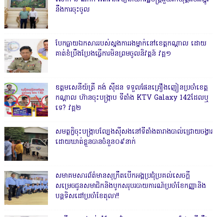
នឹងការចុះចូល
បែកធ្លាយឯកសាររបស់ស្នងការរងម្នាក់នៅខេត្តកណ្ដាល ដោយ
គាត់ខំប្រឹងប្រែងធ្វើការមិនព្រមចូលនិវត្តន៍ វគ្គ១
ឧត្តមសេនីយ៍ត្រី គង់ ស៊ីដន ទទួលផែនគ្រឿងញៀនប្រចាំខេត្ត
កណ្តាល ហ៊ានចុះបង្ក្រាប ទីតាំង KTV Galaxy 142ដែលឬ
ទេ? វគ្គ២
សមត្ថកិ្ចចុះបង្ក្រាបល្បែងស៊ីសងនៅទីតាំងតារាងបាល់ជ្រោយចង្វារ
ដោយឃាត់ខ្លួនបានចំនួន០៩នាក់
សមាគមសារព័ត៌មានសុក្រឹតបើកអង្គប្រជុំប្រគល់សេចក្តី
សម្រេចជូនសមាជិកនិងបូកសរុបរបាយការណ៍ប្រចាំខែកញ្ញានិង
បន្តទិសដៅប្រចាំខែតុលា!!