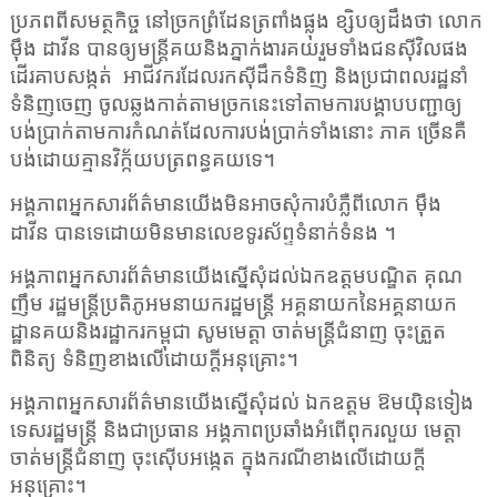
ប្រភពពី
សមត្ថកិច្ច នៅច្រកព្រំដែនត្រពាំងផ្លុង ខ្សិបឲ្យដឹងថា លោក
ម៉ឹង ដាវីន
បាន
ឲ្យ
មន្ត្រី
គយនិង
ភ្នាក់ងារ
គយ
រួមទាំងជនស៊ីវិលផង
ដើរគាបសង្កត់
​
អាជីវករ
ដែល
រក
ស៊ីដឹកទំនិញ និង
ប្រជាពលរដ្ឋ
នាំ
ទំនិញ
ចេញ ចូល
ឆ្លងកាត់
តាម
ច្រក
នេះ
ទៅ
តាម
ការបង្គាបបញ្ជាឲ្យ
បង់
ប្រាក់តាម
ការកំណត់ដែ
ល
ការបង់ប្រាក់
ទាំងនោះ ភាគ ច្រើនគឺ
បង់
ដោយ
គ្មាន
វិក្ក័
យ
បត្រពន្ធ
គយ
ទេ
។
អង្គភាពអ្នកសារព័ត៌មានយើងមិនអាចសុំការបំភ្លឺពីលោក
ម៉ឹង
ដាវីន
បានទេដោយមិនមានលេខទូរស័ព្ទទំនាក់ទំនង ។
អង្គភាពអ្នកសារព័ត៌មានយើងស្នើសុំដល់ឯកឧត្តមបណ្ឌិត គុណ
ញឹម រដ្ឋមន្ត្រីប្រតិភូអមនាយករដ្ឋមន្ត្រី អគ្គនាយកនៃអគ្គនាយក
ដ្ឋានគយនិងរដ្ឋាករកម្ពុជា សូមមេត្តា ចាត់មន្ត្រីជំនាញ ចុះត្រួត
ពិនិត្យ ទំនិញខាងលើដោយក្តីអនុគ្រោះ។
អង្គភាពអ្នកសារព័ត៌មានយើងស្នើសុំដល់ ឯកឧត្តម ឱមយ៉ិនទៀង
ទេសរដ្ឋមន្ដ្រី និងជាប្រធាន អង្គភាពប្រឆាំងអំពើពុករលួយ មេត្តា
ចាត់មន្ត្រីជំនាញ ចុះស៊ើបអង្កេត ក្នុងករណីខាងលើដោយក្តី
អនុគ្រោះ។