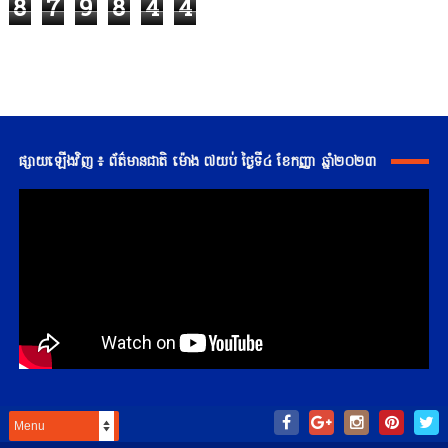
8
7
9
8
4
4
ផ្សាយឡើងវិញ ៖ ព័ត៌មានជាតិ ម៉ោង ៧យប់ ថ្ងៃទី៤ ខែកញ្ញា ឆ្នាំ២០២៣