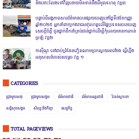
និងដោះលែងទៅវិញដោយមិនទាន់ដឹងពីមូលហេតុ វគ្គ៣
បន្ទាប់ពីអង្គភាពសារព័ត៌មានបានផ្សាយចេញនៅថ្ងៃទី៧ខែកញ្ញា
ឆ្នាំ២០២៥ អ្នកនាំពាក្យកងរាជអាវុធហត្ថលើផ្ទៃប្រទេសបានចេញ
សេចក្តីបំភ្លឺ ជូនថ្នាក់ដឹកនាំគ្រប់ជាន់ថ្នាក់ដើម្បីកុំអោយមានការភាន់
ច្រឡំ វគ្គ២
កាសុីណូ នៅជាប់ព្រំដែនវៀតណាមច្រកស្វាយអាង៉ោង ធ្វើហ្នឹង
អនុសាសន៍របស់សម្ដេច វគ្គ ១
CATEGORIES
ជ្រុងមួយសង្
ជ្រុងមួយសង្គម
ព័ត៌មានជាតិ
ព័ត៌មានអន្តរជាតិ
រិះគន់ស្ថាបនា
សន្តិសុខសង្គម
សិល្បៈនិងកីឡា
សេដ្ឋកិច្ច
TOTAL PAGEVIEWS