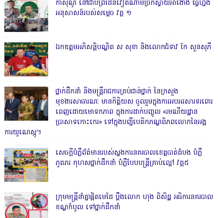
កាសុីណូ នៅជាប់ព្រំដែនវៀតណាមច្រកស្វាយអាង៉ោង ធ្វើហ្នឹង
អនុសាសន៍របស់សម្ដេច វគ្គ ១
ឯកឧត្តមអភិសន្តិបណ្ឌិត ស សុខា និងលោកជំទាវ កែ សួនសុភី
ថ្នាក់ដឹកនាំ និងមន្ត្រីរាជការគ្រប់ជាន់ថ្នាក់ នៃក្រសួង
មុខងារសាធារណៈ មានកិត្តិយស ចូលរួមក្នុងការអបអរសារទរពោរ
ពេញដោយមោទកភាព ក្នុងការដាក់បញ្ចូល «រមណីយដ្ឋាន
ប្រាសាទកោះកេរ» ទៅក្នុងបញ្ជីបេតិកភណ្ឌពិភពលោកនៃអង្គ
ការយូណេស្កូ។
សេចក្តីបំភ្លឺព័ត៌មានរបស់ស្នងការនគរបាលខេត្តបាត់ដំបង បំភ្លឺ
ភូតភរ កុហសថ្នាក់ដឹកនាំ បំភ្លឺបែបបន្ត្រីគ្រាប់ល្ពៅ វគ្គ៥
ក្រុមមន្ត្រីនាំគ្នាផ្ដិតមេដៃ ប្ដឹងលោក ហុង ពិសិដ្ឋ អធិការនគរបាល
ខណ្ឌកំបូល ទៅថ្នាក់ដឹកនាំ