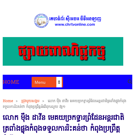
HOME
Home
>
ជ្រុងមួយសង្គម
>
លោក ម៉ឹង ដាវីន មេ​គយ​ច្រកទ្វារព្រំដែន​អន្តរជាតិ​ត្រពាំង​ផ្លុងកំពុង
ទទួលការរិះគន់ថា កំពុងប្រព្រឹត្តអំពើពុករលួយ វគ្គ១
លោក ម៉ឹង ដាវីន មេ​គយ​ច្រកទ្វារព្រំដែន​អន្តរជាតិ​
ត្រពាំង​ផ្លុងកំពុងទទួលការរិះគន់ថា កំពុងប្រព្រឹត្ត