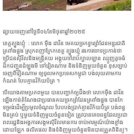
ផ្សាយចេញនៅថ្ងៃទី
០៤
ខែ
មិថុនា
ឆ្នាំ២០២៥
ខេត្តត្បូងឃ្មុំ
:
លោក ម៉ឹង ដាវីន មេ
គយ
ច្រកទ្វារព្រំដែន
អន្តរជាតិ
ត្រពាំង
ផ្លុង
ស្រុកពញាក្រែកខេត្ត ត្បូងឃ្មុំ
រងការចោទប្រកាន់ថា
ប្រើជន
ស៊ី
វិលនិងមន្ត្រីគយ អង្គុយចាំរាប់ក្បាលឡាន ឈ្មួញតូចធំ
ដឹកជញ្ជួន
ដំ
ឡូងមី ទៅវៀតណាម និងទំនិញ
មួយចំនួន
ខុសច្បាប់
ចេញពីវៀតណាម ឲ្យចូលមក
ប្រទេសកម្ពុជា
បង់លុយតាមការ
កំណត់
បែបគ្មានវិក័យប័ត្រ ។
បើយោងតាម
ប្រភព
មួយ បានបញ្ជាក់
ឲ្យដឹងថា លោកម៉ឹង ដាវីន
ឡើងកាន់តំណែងជាប្រធានគយច្រកព្រំដែនត្រពាំងផ្លុង
បាន
កែ
ទម្រង់ដើម្បីប្រមូលចំណូល
បែបបង់ប្រាក់គ្មានវិក័យប័ត្រ បង់ពន្ធ
មិនគ្រប់ ឬមួយទំនិញមួយចំនួនទៀត ត្រូវបានគេចពន្ធដែលប្រជា
ពលរដ្ឋនិងអង្គការសង្គមស៊ីវិលមានការ ចាប់អារម្មណ៍យ៉ាងខ្លាំង
ដោយឡែក ផលិតផល និងទំនិញមួយចំនួនមិនបានត្រួតពិនិត្យ។