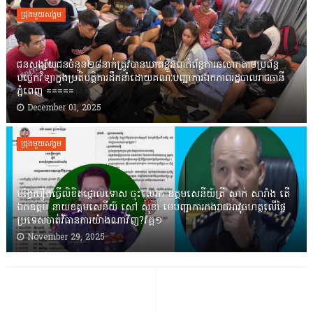
ជ្រុងមួយសង្គម
ជនសង្ស័យជនចំនួន២៨នាក់ត្រូវបានឃាត់ខ្លួនពាក់ព័ន្ធការឆបោកតាមប្រព័ន្ធ
បច្ចេកវិទ្យាក្នុងប្រតិបត្តិការដឹកនាំដោយគណៈបញ្ជាការឯកភាពរដ្ឋបាលរាជធានី
ភ្នំពេញ ‎=====
December 01, 2025
ជ្រុងមួយសង្គម
បង្វែររឿងធ្វើលិខិតថ្កោលទោស ចុះលោក ឧត្តមសេនីយ៍ត្រី សាក់ សារាំង តើ
ឯកឧត្តម នាយឧត្តមសេនីយ៍ សៅ សុខា មេបញ្ជាការកងរាជអាវុធហត្ថលើផ្ទៃ
ប្រទេសចាត់វិធានការយ៉ាងណាវិញ?វគ្គ១
November 29, 2025