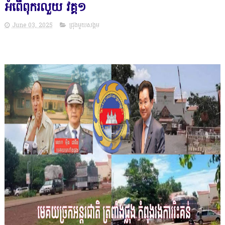
អំពើពុករលួយ វគ្គ១
June 03, 2025
ជ្រុងមួយសង្គម