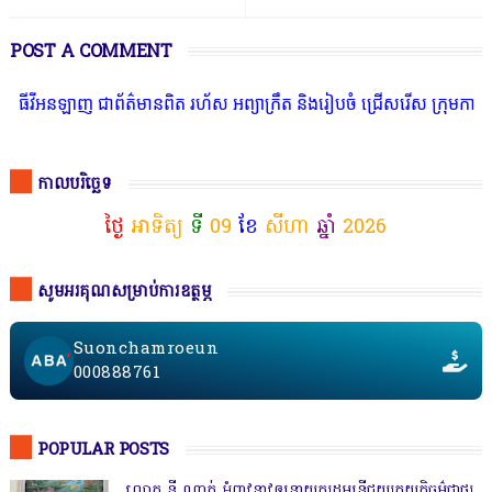
POST A COMMENT
ញ ជាព័ត៌មានពិត រហ័ស អព្យាក្រឹត និងរៀបចំ ជ្រើសរើស ក្រុមការងារ នៅតាម
កាលបរិច្ឆេទ
ថ្ងៃ
អាទិត្យ
ទី
09
ខែ
សីហា
ឆ្នាំ
2026
សូមអរគុណសម្រាប់ការឧត្ថម្ភ
Suonchamroeun
000888761
POPULAR POSTS
លោក នី ណាក់ អំពាវនាវឲ្យនាយករដ្ឋមន្ត្រីជួយរកយុត្តិធម៌ជាថ្នូរ