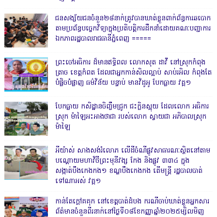
ជនសង្ស័យជនចំនួន២៨នាក់ត្រូវបានឃាត់ខ្លួនពាក់ព័ន្ធការឆបោក
តាមប្រព័ន្ធបច្ចេកវិទ្យាក្នុងប្រតិបត្តិការដឹកនាំដោយគណៈបញ្ជាការ
ឯកភាពរដ្ឋបាលរាជធានីភ្នំពេញ ‎=====
ព្រះចៅអធិការ ដ៏មានឥទ្ធិពល លោកសុត ដាវី នៅស្រុកកំពុង
ត្រាច ខេត្តកំពត ដែលជាអ្នកកាន់សិលល្អាប់ សាប់រអិល កំពុងតែ
បំផ្លិចបំផ្លាញ ធម៌វិន័យ បន្ទាប់ មានវិដូអូ បែកធ្លាយ វគ្គ១
បែកធ្លាយ កសិដ្ឋានចិញ្ចឹមជ្រូក ជះក្លិនស្អុយ ដែលលោក អធិការ
ស្រុក ម៉ាឡៃអះអាងថាជា របស់លោក ស្វាយជា អភិបាលស្រុក
ម៉ាឡៃ
អីយ៉ាស់ សាងសង់រំលោភ លើដីចំណីផ្លូវសាធារណៈស្ថិតនៅតាម
បណ្ដោយមហាវិថីព្រះមុនីវង្ស កែង និងផ្លូវ ៣៣៤ ក្នុង
សង្កាត់បឹងកេងកង១ ខណ្ឌបឹងកេងកង តើមន្ត្រី រដ្ឋបាលបាត់
ទៅណាអស់ វគ្គ១
កាន់តែក្តៅគគុក នៅខេត្តបាត់ដំបង ករណីចាប់ឃាត់ខ្លួនអ្នកសារ
ព័ត៌មានចំនួនពីរនាក់នៅថ្ងៃទី០៨ខែកញ្ញាឆ្នាំ២០២៥ម្សិលមិញ