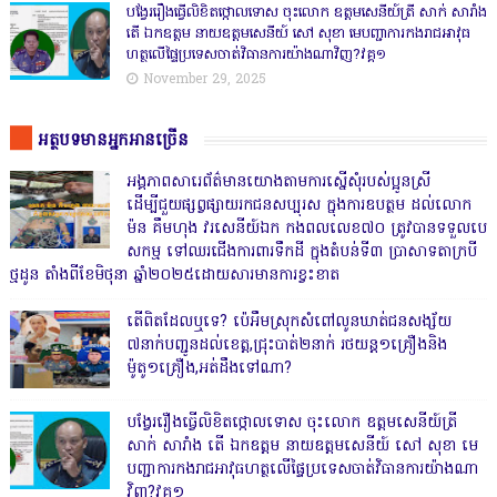
បង្វែររឿងធ្វើលិខិតថ្កោលទោស ចុះលោក ឧត្តមសេនីយ៍ត្រី សាក់ សារាំង
តើ ឯកឧត្តម នាយឧត្តមសេនីយ៍ សៅ សុខា មេបញ្ជាការកងរាជអាវុធ
ហត្ថលើផ្ទៃប្រទេសចាត់វិធានការយ៉ាងណាវិញ?វគ្គ១
November 29, 2025
អត្ថបទមានអ្នកអានច្រើន
អង្គភាពសារេព័ត៌មានយោងតាមការស្នើសុំរបស់ប្អូនស្រី
ដើម្បីជួយផ្សព្វផ្សាយរកជនសប្បុរស ក្នុងការឧបត្ថម ដល់លោក
ម៉ន គឹមហុង វរសេនីយ៍ឯក កងពលលេខ៧០ ត្រូវបានទទួលបេ
សកម្ម ទៅឈរជើងការពារទឹកដី ក្នុងតំបន់ទី៣ ប្រាសាទតាក្របី
ថ្មដូន តាំងពីខែមិថុនា ឆ្នាំ២០២៥ដោយសារមានការខ្វះខាត
តើពិតដែលឬទេ? ប៉េអឹមស្រុកសំពៅលូនឃាត់ជនសង្ស័យ
៧នាក់បញ្ជូនដល់ខេត្ត,ជ្រុះបាត់២នាក់ រថយន្ត១គ្រឿងនិង
ម៉ូតូ១គ្រឿង,អត់ដឹងទៅណា?
បង្វែររឿងធ្វើលិខិតថ្កោលទោស ចុះលោក ឧត្តមសេនីយ៍ត្រី
សាក់ សារាំង តើ ឯកឧត្តម នាយឧត្តមសេនីយ៍ សៅ សុខា មេ
បញ្ជាការកងរាជអាវុធហត្ថលើផ្ទៃប្រទេសចាត់វិធានការយ៉ាងណា
វិញ?វគ្គ១