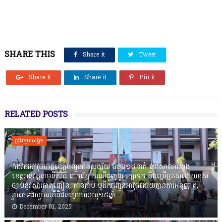
SHARE THIS
Share it
Tweet
Share it
Share it
Pin it
RELATED POSTS
ជ្រុងមួយសង្គម
កងរាជឣាវុធហត្ថខេត្តបញ្ជូនជនសង្ស័យ ចំនួន១៤នាក់ ទៅសាលាដំបូង
ខេត្តឣនុវត្តតាមនីតិវិធី ពាក់ព័ន្ធ ករណីជួញដូរ រក្សាទុក និងប្រើប្រាស់ដោយខុស
ច្បាប់នូវសារធាតុញៀន, កាន់កាប់ ឬដឹកជញ្ជូនអាវុធដោយគ្មានការអនុញ្ញាត,
រួមភេទជាមួយអនីតិជនក្រោមអាយុ១៥ឆ្នាំ ...
December 01, 2025