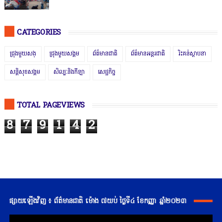
CATEGORIES
ជ្រុងមួយសង្
ជ្រុងមួយសង្គម
ព័ត៌មានជាតិ
ព័ត៌មានអន្តរជាតិ
រិះគន់ស្ថាបនា
សន្តិសុខសង្គម
សិល្បៈនិងកីឡា
សេដ្ឋកិច្ច
TOTAL PAGEVIEWS
8
7
9
1
4
2
ផ្សាយឡើងវិញ ៖ ព័ត៌មានជាតិ ម៉ោង ៧យប់ ថ្ងៃទី៤ ខែកញ្ញា ឆ្នាំ២០២៣