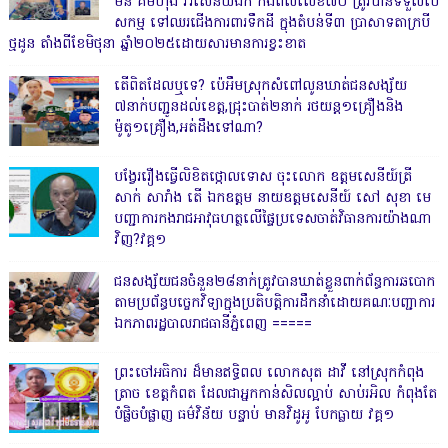
ម៉ន គឹមហុង វរសេនីយ៍ឯក កងពលលេខ៧០ ត្រូវបានទទួលបេ
សកម្ម ទៅឈរជើងការពារទឹកដី ក្នុងតំបន់ទី៣ ប្រាសាទតាក្របី
ថ្មដូន តាំងពីខែមិថុនា ឆ្នាំ២០២៥ដោយសារមានការខ្វះខាត
តើពិតដែលឬទេ? ប៉េអឹមស្រុកសំពៅលូនឃាត់ជនសង្ស័យ
៧នាក់បញ្ជូនដល់ខេត្ត,ជ្រុះបាត់២នាក់ រថយន្ត១គ្រឿងនិង
ម៉ូតូ១គ្រឿង,អត់ដឹងទៅណា?
បង្វែររឿងធ្វើលិខិតថ្កោលទោស ចុះលោក ឧត្តមសេនីយ៍ត្រី
សាក់ សារាំង តើ ឯកឧត្តម នាយឧត្តមសេនីយ៍ សៅ សុខា មេ
បញ្ជាការកងរាជអាវុធហត្ថលើផ្ទៃប្រទេសចាត់វិធានការយ៉ាងណា
វិញ?វគ្គ១
ជនសង្ស័យជនចំនួន២៨នាក់ត្រូវបានឃាត់ខ្លួនពាក់ព័ន្ធការឆបោក
តាមប្រព័ន្ធបច្ចេកវិទ្យាក្នុងប្រតិបត្តិការដឹកនាំដោយគណៈបញ្ជាការ
ឯកភាពរដ្ឋបាលរាជធានីភ្នំពេញ ‎=====
ព្រះចៅអធិការ ដ៏មានឥទ្ធិពល លោកសុត ដាវី នៅស្រុកកំពុង
ត្រាច ខេត្តកំពត ដែលជាអ្នកកាន់សិលល្អាប់ សាប់រអិល កំពុងតែ
បំផ្លិចបំផ្លាញ ធម៌វិន័យ បន្ទាប់ មានវិដូអូ បែកធ្លាយ វគ្គ១