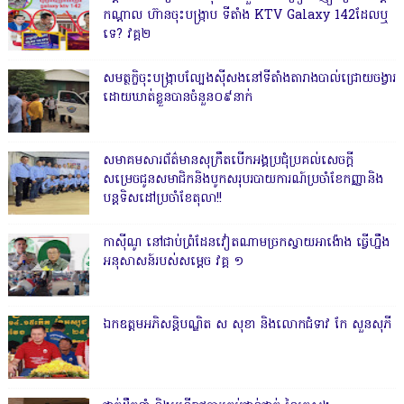
កណ្តាល ហ៊ានចុះបង្ក្រាប ទីតាំង KTV Galaxy 142ដែលឬ
ទេ? វគ្គ២
សមត្ថកិ្ចចុះបង្ក្រាបល្បែងស៊ីសងនៅទីតាំងតារាងបាល់ជ្រោយចង្វារ
ដោយឃាត់ខ្លួនបានចំនួន០៩នាក់
សមាគមសារព័ត៌មានសុក្រឹតបើកអង្គប្រជុំប្រគល់សេចក្តី
សម្រេចជូនសមាជិកនិងបូកសរុបរបាយការណ៍ប្រចាំខែកញ្ញានិង
បន្តទិសដៅប្រចាំខែតុលា!!
កាសុីណូ នៅជាប់ព្រំដែនវៀតណាមច្រកស្វាយអាង៉ោង ធ្វើហ្នឹង
អនុសាសន៍របស់សម្ដេច វគ្គ ១
ឯកឧត្តមអភិសន្តិបណ្ឌិត ស សុខា និងលោកជំទាវ កែ សួនសុភី