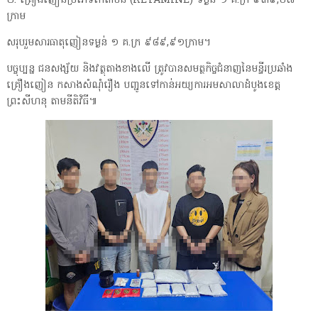
២. គ្រឿងញៀនប្រភេទកេតាមីន (KETAMINE) ទម្ងន់ ១ គ.ក្រ ៩៣៩,០៧
ក្រាម
សរុបរួមសារធាតុញៀនទម្ងន់ ១ គ.ក្រ ៩៨៩,៩១ក្រាម។
បច្ចុប្បន្ន ជនសង្ស័យ និងវត្ថុតាងខាងលើ ត្រូវបានសមត្ថកិច្ចជំនាញនៃមន្ទីរប្រឆាំង
គ្រឿងញៀន កសាងសំណុំរឿង បញ្ជូនទៅកាន់អយ្យការអមសាលាដំបូងខេត្ត
ព្រះសីហនុ តាមនីតិវិធី៕