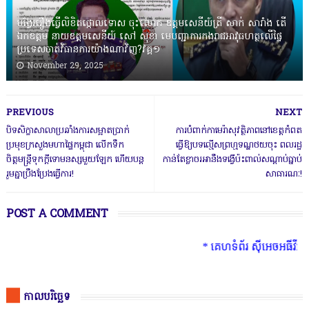
បង្វែររឿងធ្វើលិខិតថ្កោលទោស ចុះលោក ឧត្តមសេនីយ៍ត្រី សាក់ សារាំង តើ
ឯកឧត្តម នាយឧត្តមសេនីយ៍ សៅ សុខា មេបញ្ជាការកងរាជអាវុធហត្ថលើផ្ទៃ
ប្រទេសចាត់វិធានការយ៉ាងណាវិញ?វគ្គ១
November 29, 2025
PREVIOUS
NEXT
បិទសិក្ខាសាលាប្រឆាំងការសម្អាតប្រាក់
ការបំពាក់កាមេរ៉ាសុវត្ថិភាពនៅខេត្តកំពត
ប្រមុខក្រសួងមហាផ្ទៃកម្ពុជា លើកទឹក
ធ្វើឱ្យបទល្មើសព្រហ្មទណ្ឌថយចុះ ពលរដ្ឋ
ចិត្តមន្រ្តីទុកក្ដីទោមនស្សមួយឡែក ហើយបន្ត
កាន់តែខ្លាចរអានឹងទង្វើប៉ះពាល់សណ្ដាប់ធ្នាប់
រួមគ្នាប្រឹងប្រែងធ្វើការ!
សាធារណៈ!
POST A COMMENT
* គេហទំព័រ ស៊ីអេចអធីវីអនឡាញ ជា
កាលបរិច្ឆេទ