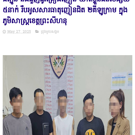
៥នាក់ រឹបអូសសារធាតុញៀនជិត ២គីឡូក្រាម ក្នុង
ភូមិសាស្ត្រខេត្តព្រះសីហនុ
May 27, 2025
ជ្រុងមួយសង្គម