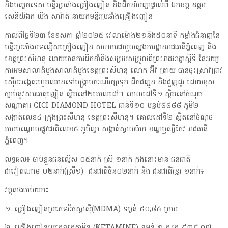
និងបច្ចេកទេស មន្ទីរប្រឆាំងគ្រឿងញៀន និងដឹកនាំបញ្ជាផ្ទាល់ពី ឯកឧត្ត ឧត្តម
សេនីយ៍ឯក ឃឹង សារ៉ាត់ នាយកមន្ទីរប្រឆាំងគ្រឿងញៀន
កាលពីថ្ងៃទី២៣ ខែឧសភា ឆ្នាំ២០២៥ វេលាម៉ោង២១និង៥០នាទី កម្លាំងជំនាញនៃ
មន្ទីរប្រឆាំងបទល្មើសគ្រឿងញៀន សហការជាមួយស្នងការដ្ឋានរាជធានីភ្នំពេញ និង
ខេត្តព្រះសីហនុ ដោយមានការដឹកនាំនិងសម្របសម្រួលពីព្រះរាជអាជ្ញាស្តីទី នៃអយ្យ
ការអមសាលាដំបូងសាលាដំបូងខេត្តព្រះសីហនុ លោក អ៊ីវ ត្រាយ បានចុះស្រាវជ្រាវ
ស៊ើបអង្កេតរហូតឈានទៅបង្ក្រាបករណីរក្សាទុក ដឹកជញ្ជូន និងជួញដូរ ដោយខុស
ច្បាប់នូវសារធាតុញៀន ស្ថិតនៅ២គោលដៅ។ គោលដៅទី១ ស្ថិតនៅចំណុច
សណ្ឋាគារ CICI DIAMOND HOTEL ជាន់ទី១០ បន្ទប់៨៨៨៨ ភូមិ២
សង្កាត់លេខ៤ ក្រុងព្រះសីហនុ ខេត្តព្រះសីហនុ។ គោលដៅទី២ ស្ថិតនៅចំណុច
តាមបណ្តោយផ្លូវជាតិលេខ៥ ភូមិល្វា សង្កាត់ស្វាយប៉ាក ខណ្ឌឬស្សីកែវ រាជធានី
ភ្នំពេញ។
លទ្ធផល៖ ចាប់ខ្លួនជនល្មើស ០៥នាក់ ស្រី ១នាក់ ក្នងនោះមាន ជនជាតិ
ជាវៀតណាម ០២នាក់(ស្រី១) ជនជាតិចិន០២នាក់ និង ជនជាតិខ្មែរ ១នាក់៖
វត្ថុតាងចាប់យក៖
១. គ្រឿងញៀនប្រភេទអ៊ិចស្តាស៊ី(MDMA) ទម្ងន់ ៥០,៨៤ ក្រាម