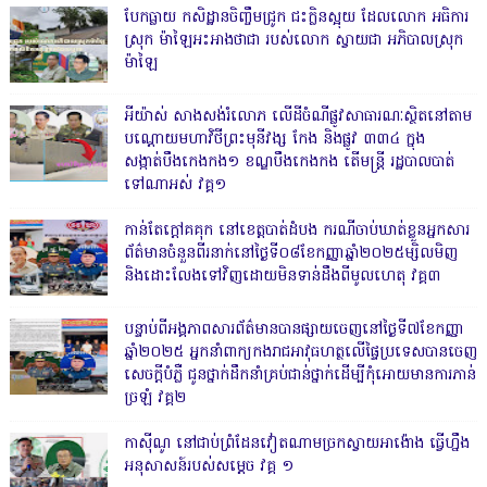
បែកធ្លាយ កសិដ្ឋានចិញ្ចឹមជ្រូក ជះក្លិនស្អុយ ដែលលោក អធិការ
ស្រុក ម៉ាឡៃអះអាងថាជា របស់លោក ស្វាយជា អភិបាលស្រុក
ម៉ាឡៃ
អីយ៉ាស់ សាងសង់រំលោភ លើដីចំណីផ្លូវសាធារណៈស្ថិតនៅតាម
បណ្ដោយមហាវិថីព្រះមុនីវង្ស កែង និងផ្លូវ ៣៣៤ ក្នុង
សង្កាត់បឹងកេងកង១ ខណ្ឌបឹងកេងកង តើមន្ត្រី រដ្ឋបាលបាត់
ទៅណាអស់ វគ្គ១
កាន់តែក្តៅគគុក នៅខេត្តបាត់ដំបង ករណីចាប់ឃាត់ខ្លួនអ្នកសារ
ព័ត៌មានចំនួនពីរនាក់នៅថ្ងៃទី០៨ខែកញ្ញាឆ្នាំ២០២៥ម្សិលមិញ
និងដោះលែងទៅវិញដោយមិនទាន់ដឹងពីមូលហេតុ វគ្គ៣
បន្ទាប់ពីអង្គភាពសារព័ត៌មានបានផ្សាយចេញនៅថ្ងៃទី៧ខែកញ្ញា
ឆ្នាំ២០២៥ អ្នកនាំពាក្យកងរាជអាវុធហត្ថលើផ្ទៃប្រទេសបានចេញ
សេចក្តីបំភ្លឺ ជូនថ្នាក់ដឹកនាំគ្រប់ជាន់ថ្នាក់ដើម្បីកុំអោយមានការភាន់
ច្រឡំ វគ្គ២
កាសុីណូ នៅជាប់ព្រំដែនវៀតណាមច្រកស្វាយអាង៉ោង ធ្វើហ្នឹង
អនុសាសន៍របស់សម្ដេច វគ្គ ១