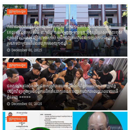
ជ្រុងមួយសង្គម
កងរាជឣាវុធហត្ថខេត្តបញ្ជូនជនសង្ស័យ ចំនួន១៤នាក់ ទៅសាលាដំបូង
ខេត្តឣនុវត្តតាមនីតិវិធី ពាក់ព័ន្ធ ករណីជួញដូរ រក្សាទុក និងប្រើប្រាស់ដោយខុស
ច្បាប់នូវសារធាតុញៀន, កាន់កាប់ ឬដឹកជញ្ជូនអាវុធដោយគ្មានការអនុញ្ញាត,
រួមភេទជាមួយអនីតិជនក្រោមអាយុ១៥ឆ្នាំ ...
December 01, 2025
ជ្រុងមួយសង្គម
ជនសង្ស័យជនចំនួន២៨នាក់ត្រូវបានឃាត់ខ្លួនពាក់ព័ន្ធការឆបោកតាមប្រព័ន្ធ
បច្ចេកវិទ្យាក្នុងប្រតិបត្តិការដឹកនាំដោយគណៈបញ្ជាការឯកភាពរដ្ឋបាលរាជធានី
ភ្នំពេញ ‎=====
December 01, 2025
ជ្រុងមួយសង្គម