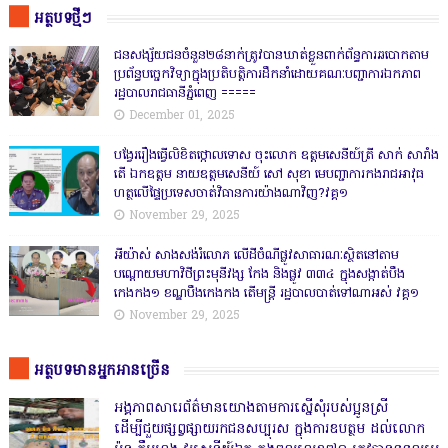
អត្ថបទថ្មីៗ
ជនសង្ស័យជនចំនួន២៨នាក់ត្រូវបានឃាត់ខ្លួនពាក់ព័ន្ធការឆបោកតាម
ប្រព័ន្ធបច្ចេកវិទ្យាក្នុងប្រតិបត្តិការដឹកនាំដោយគណៈបញ្ជាការឯកភាព
រដ្ឋបាលរាជធានីភ្នំពេញ ‎=====
December 01, 2025
បង្វែររឿងធ្វើលិខិតថ្កោលទោស ចុះលោក ឧត្តមសេនីយ៍ត្រី សាក់ សារាំង
តើ ឯកឧត្តម នាយឧត្តមសេនីយ៍ សៅ សុខា មេបញ្ជាការកងរាជអាវុធ
ហត្ថលើផ្ទៃប្រទេសចាត់វិធានការយ៉ាងណាវិញ?វគ្គ១
November 29, 2025
អីយ៉ាស់ សាងសង់រំលោភ លើដីចំណីផ្លូវសាធារណៈស្ថិតនៅតាម
បណ្ដោយមហាវិថីព្រះមុនីវង្ស កែង និងផ្លូវ ៣៣៤ ក្នុងសង្កាត់បឹង
កេងកង១ ខណ្ឌបឹងកេងកង តើមន្ត្រី រដ្ឋបាលបាត់ទៅណាអស់ វគ្គ១
November 29, 2025
អត្ថបទមានអ្នកអានច្រើន
អង្គភាពសារេព័ត៌មានយោងតាមការស្នើសុំរបស់ប្អូនស្រី
ដើម្បីជួយផ្សព្វផ្សាយរកជនសប្បុរស ក្នុងការឧបត្ថម ដល់លោក