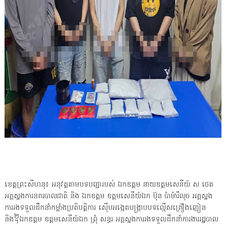
ខេត្តព្រះសីហនុ៖ អនុវត្ដតាមបទបញ្ជារបស់ ឯកឧត្តម នាយឧត្តមសេនីយ៍ ស ថេត
អគ្គស្នងការនគរបាលជាតិ និង ឯកឧត្តម ឧត្តមសេនីយ៍ឯក ប៊ុន ប៉ាម៉ារីលុច អគ្គស្នង
ការរងទទួលដឹកនាំកម្លាំងប្រតិបត្តិការ ស៊ើបអង្កេតបង្ក្រាបបទល្មើសគ្រឿងញៀន
និង᧢ឯកឧត្តម ឧត្តមសេនីយ៍ឯក ព្រុំ សន្ធរ អគ្គស្នងការរងទទួលដឹកនាំការងាររដ្ឋបាល