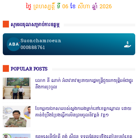
ថ្ងៃ
ព្រហស្បត្តិ៍
ទី
06
ខែ
សីហា
ឆ្នាំ
2026
សូមអរគុណសម្រាប់ការឧត្ថម្ភ
Suonchamroeun
000888761
POPULAR POSTS
លោក នី ណាក់ អំពាវនាវឲ្យនាយករដ្ឋមន្ត្រីជួយរកយុត្តិធម៌ជាថ្នូរ
នឹងការចុះចូល
បែកធ្លាយឯកសាររបស់ស្នងការរងម្នាក់នៅខេត្តកណ្ដាល ដោយ
គាត់ខំប្រឹងប្រែងធ្វើការមិនព្រមចូលនិវត្តន៍ វគ្គ១
ឧត្តមសេនីយ៍ត្រី គង់ ស៊ីដន ទទួលផែនគ្រឿងញៀនប្រចាំខេត្ត