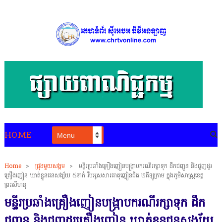
HOME
Home
>
ជ្រុងមួយសង្គម
>
មន្ទីរប្រឆាំងគ្រឿងញៀនបង្ក្រាបករណីរក្សាទុក ដឹកជញ្ជូន និងជួញដូរ
គ្រឿងញៀន ឃាត់ខ្លួនជនសង្ស័យ ៥នាក់ រឹបអូសសារធាតុញៀនជិត ២គីឡូក្រាម ក្នុងភូមិសាស្ត្រខេត្ត
ព្រះសីហនុ
មន្ទីរប្រឆាំងគ្រឿងញៀនបង្ក្រាបករណីរក្សាទុក ដឹក
ជញ្ជូន និងជួញដូរគ្រឿងញៀន ឃាត់ខ្លួនជនសង្ស័យ