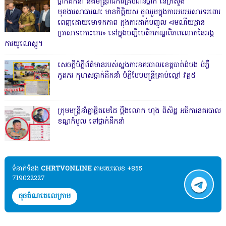
ថ្នាក់ដឹកនាំ និងមន្ត្រីរាជការគ្រប់ជាន់ថ្នាក់ នៃក្រសួង
មុខងារសាធារណៈ មានកិត្តិយស ចូលរួមក្នុងការអបអរសារទរពោរ
ពេញដោយមោទកភាព ក្នុងការដាក់បញ្ចូល «រមណីយដ្ឋាន
ប្រាសាទកោះកេរ» ទៅក្នុងបញ្ជីបេតិកភណ្ឌពិភពលោកនៃអង្គ
ការយូណេស្កូ។
សេចក្តីបំភ្លឺព័ត៌មានរបស់ស្នងការនគរបាលខេត្តបាត់ដំបង បំភ្លឺ
ភូតភរ កុហសថ្នាក់ដឹកនាំ បំភ្លឺបែបបន្ត្រីគ្រាប់ល្ពៅ វគ្គ៥
ក្រុមមន្ត្រីនាំគ្នាផ្ដិតមេដៃ ប្ដឹងលោក ហុង ពិសិដ្ឋ អធិការនគរបាល
ខណ្ឌកំបូល ទៅថ្នាក់ដឹកនាំ
ទំនាក់ទំនង​​
CHRTVONLINE
តាមរយៈលេខ +855
719022227
ចុចតំណតេលេក្រាម