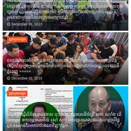
កងរាជឣាវុធហត្ថខេត្តបញ្ជូនជនសង្ស័យ ចំនួន១៤នាក់ ទៅសាលាដំបូង
ខេត្តឣនុវត្តតាមនីតិវិធី ពាក់ព័ន្ធ ករណីជួញដូរ រក្សាទុក និងប្រើប្រាស់ដោយខុស
ច្បាប់នូវសារធាតុញៀន, កាន់កាប់ ឬដឹកជញ្ជូនអាវុធដោយគ្មានការអនុញ្ញាត,
រួមភេទជាមួយអនីតិជនក្រោមអាយុ១៥ឆ្នាំ ...
December 01, 2025
ជ្រុងមួយសង្គម
ជនសង្ស័យជនចំនួន២៨នាក់ត្រូវបានឃាត់ខ្លួនពាក់ព័ន្ធការឆបោកតាមប្រព័ន្ធ
បច្ចេកវិទ្យាក្នុងប្រតិបត្តិការដឹកនាំដោយគណៈបញ្ជាការឯកភាពរដ្ឋបាលរាជធានី
ភ្នំពេញ ‎=====
December 01, 2025
ជ្រុងមួយសង្គម
បង្វែររឿងធ្វើលិខិតថ្កោលទោស ចុះលោក ឧត្តមសេនីយ៍ត្រី សាក់ សារាំង តើ
ឯកឧត្តម នាយឧត្តមសេនីយ៍ សៅ សុខា មេបញ្ជាការកងរាជអាវុធហត្ថលើផ្ទៃ
ប្រទេសចាត់វិធានការយ៉ាងណាវិញ?វគ្គ១