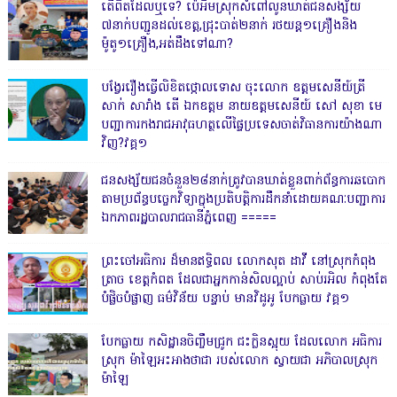
តើពិតដែលឬទេ? ប៉េអឹមស្រុកសំពៅលូនឃាត់ជនសង្ស័យ
៧នាក់បញ្ជូនដល់ខេត្ត,ជ្រុះបាត់២នាក់ រថយន្ត១គ្រឿងនិង
ម៉ូតូ១គ្រឿង,អត់ដឹងទៅណា?
បង្វែររឿងធ្វើលិខិតថ្កោលទោស ចុះលោក ឧត្តមសេនីយ៍ត្រី
សាក់ សារាំង តើ ឯកឧត្តម នាយឧត្តមសេនីយ៍ សៅ សុខា មេ
បញ្ជាការកងរាជអាវុធហត្ថលើផ្ទៃប្រទេសចាត់វិធានការយ៉ាងណា
វិញ?វគ្គ១
ជនសង្ស័យជនចំនួន២៨នាក់ត្រូវបានឃាត់ខ្លួនពាក់ព័ន្ធការឆបោក
តាមប្រព័ន្ធបច្ចេកវិទ្យាក្នុងប្រតិបត្តិការដឹកនាំដោយគណៈបញ្ជាការ
ឯកភាពរដ្ឋបាលរាជធានីភ្នំពេញ ‎=====
ព្រះចៅអធិការ ដ៏មានឥទ្ធិពល លោកសុត ដាវី នៅស្រុកកំពុង
ត្រាច ខេត្តកំពត ដែលជាអ្នកកាន់សិលល្អាប់ សាប់រអិល កំពុងតែ
បំផ្លិចបំផ្លាញ ធម៌វិន័យ បន្ទាប់ មានវិដូអូ បែកធ្លាយ វគ្គ១
បែកធ្លាយ កសិដ្ឋានចិញ្ចឹមជ្រូក ជះក្លិនស្អុយ ដែលលោក អធិការ
ស្រុក ម៉ាឡៃអះអាងថាជា របស់លោក ស្វាយជា អភិបាលស្រុក
ម៉ាឡៃ