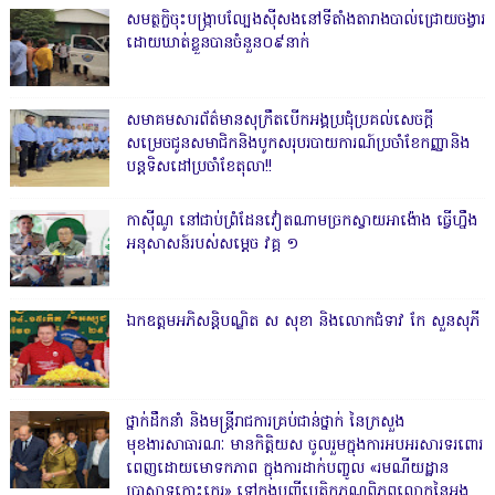
សមត្ថកិ្ចចុះបង្ក្រាបល្បែងស៊ីសងនៅទីតាំងតារាងបាល់ជ្រោយចង្វារ
ដោយឃាត់ខ្លួនបានចំនួន០៩នាក់
សមាគមសារព័ត៌មានសុក្រឹតបើកអង្គប្រជុំប្រគល់សេចក្តី
សម្រេចជូនសមាជិកនិងបូកសរុបរបាយការណ៍ប្រចាំខែកញ្ញានិង
បន្តទិសដៅប្រចាំខែតុលា!!
កាសុីណូ នៅជាប់ព្រំដែនវៀតណាមច្រកស្វាយអាង៉ោង ធ្វើហ្នឹង
អនុសាសន៍របស់សម្ដេច វគ្គ ១
ឯកឧត្តមអភិសន្តិបណ្ឌិត ស សុខា និងលោកជំទាវ កែ សួនសុភី
ថ្នាក់ដឹកនាំ និងមន្ត្រីរាជការគ្រប់ជាន់ថ្នាក់ នៃក្រសួង
មុខងារសាធារណៈ មានកិត្តិយស ចូលរួមក្នុងការអបអរសារទរពោរ
ពេញដោយមោទកភាព ក្នុងការដាក់បញ្ចូល «រមណីយដ្ឋាន
ប្រាសាទកោះកេរ» ទៅក្នុងបញ្ជីបេតិកភណ្ឌពិភពលោកនៃអង្គ