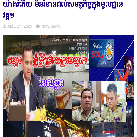
យ៉ាងរំភើយ មិនរំខានដល់សមត្ថកិច្ចក្នុងមូលដ្ឋាន
វគ្គ១
April 27, 2025
ជ្រុងមួយសង្គម