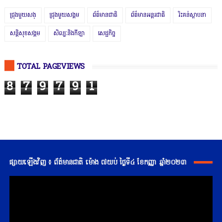
ជ្រុងមួយសង្
ជ្រុងមួយសង្គម
ព័ត៌មានជាតិ
ព័ត៌មានអន្តរជាតិ
រិះគន់ស្ថាបនា
សន្តិសុខសង្គម
សិល្បៈនិងកីឡា
សេដ្ឋកិច្ច
TOTAL PAGEVIEWS
8
7
9
7
9
1
ផ្សាយឡើងវិញ ៖ ព័ត៌មានជាតិ ម៉ោង ៧យប់ ថ្ងៃទី៤ ខែកញ្ញា ឆ្នាំ២០២៣