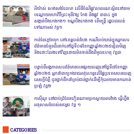
អីយ៉ាស់ សាងសង់រំលោភ លើដីចំណីផ្លូវសាធារណៈស្ថិតនៅតាម
បណ្ដោយមហាវិថីព្រះមុនីវង្ស កែង និងផ្លូវ ៣៣៤ ក្នុង
សង្កាត់បឹងកេងកង១ ខណ្ឌបឹងកេងកង តើមន្ត្រី រដ្ឋបាលបាត់
ទៅណាអស់ វគ្គ១
កាន់តែក្តៅគគុក នៅខេត្តបាត់ដំបង ករណីចាប់ឃាត់ខ្លួនអ្នកសារ
ព័ត៌មានចំនួនពីរនាក់នៅថ្ងៃទី០៨ខែកញ្ញាឆ្នាំ២០២៥ម្សិលមិញ
និងដោះលែងទៅវិញដោយមិនទាន់ដឹងពីមូលហេតុ វគ្គ៣
បន្ទាប់ពីអង្គភាពសារព័ត៌មានបានផ្សាយចេញនៅថ្ងៃទី៧ខែកញ្ញា
ឆ្នាំ២០២៥ អ្នកនាំពាក្យកងរាជអាវុធហត្ថលើផ្ទៃប្រទេសបានចេញ
សេចក្តីបំភ្លឺ ជូនថ្នាក់ដឹកនាំគ្រប់ជាន់ថ្នាក់ដើម្បីកុំអោយមានការភាន់
ច្រឡំ វគ្គ២
កាសុីណូ នៅជាប់ព្រំដែនវៀតណាមច្រកស្វាយអាង៉ោង ធ្វើហ្នឹង
អនុសាសន៍របស់សម្ដេច វគ្គ ១
CATEGORIES