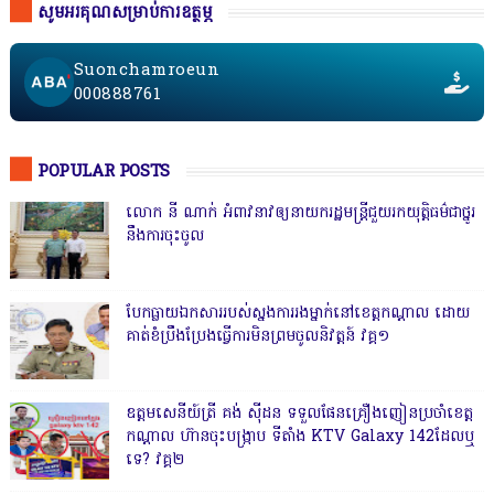
សូមអរគុណសម្រាប់ការឧត្ថម្ភ
Suonchamroeun
000888761
POPULAR POSTS
លោក នី ណាក់ អំពាវនាវឲ្យនាយករដ្ឋមន្ត្រីជួយរកយុត្តិធម៌ជាថ្នូរ
នឹងការចុះចូល
បែកធ្លាយឯកសាររបស់ស្នងការរងម្នាក់នៅខេត្តកណ្ដាល ដោយ
គាត់ខំប្រឹងប្រែងធ្វើការមិនព្រមចូលនិវត្តន៍ វគ្គ១
ឧត្តមសេនីយ៍ត្រី គង់ ស៊ីដន ទទួលផែនគ្រឿងញៀនប្រចាំខេត្ត
កណ្តាល ហ៊ានចុះបង្ក្រាប ទីតាំង KTV Galaxy 142ដែលឬ
ទេ? វគ្គ២