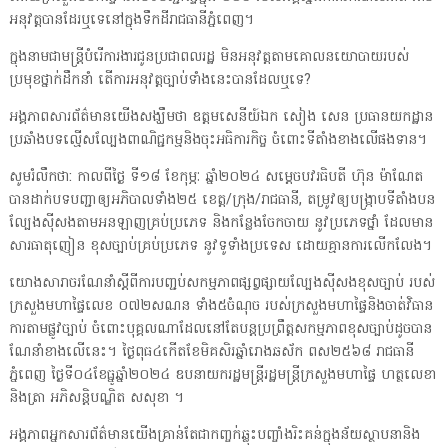
អនុវត្តបានដែរឬទេនៅក្នុងទឹកដីរាជធានីភ្នំពេញ។
ក្នុងនាមជាមន្ត្រីបំរើការងារជូនប្រជាពលរដ្ឋ មិនអនុវត្តតាមគោលនយោបាយរបស់
ប្រមុខថ្នាក់ដឹកនាំ តើការអនុវត្តច្បាប់ទាំងនេះបានដែលឬទេ?
អង្គភាពសារព័ត៌មានយើងសង្ឃឹមថា ឧត្តមសេនីយ៍ឯក សៀង សេន ប្រធានយកដ្ឋាន
ប្រឆាំងបទល្មើសល្បែងពាណិជ្ជកម្មនិងចុះអធិការកិច្ច ចំពោះទីតាំងខាងលើផងទាន។
សូមរំលឹកថា: កាលពីថ្ងៃ ទី១៨ ខែកុម្ភៈ ឆ្នាំ២០២៤ សម្តេចបវរធិបតី ហ៊ុន ម៉ាណែត
បានដាក់បទបញ្ជាឲ្យអភិបាលទាំង២៥ ខេត្ត/ក្រុង/រាជធានី, តម្រូវឲ្យបង្រ្កាបទីតាំងបន
ល្បែងស៊ីសងតាមអនឡាញគ្រប់ប្រភេទ និងកន្លែងចែកចាយ នូវប្រភេទថ្នាំ ដែលមាន
សារធាតុញៀន ខុសច្បាប់គ្រប់ប្រភេទ នូវទូទាំងប្រទេស ដោយគ្មានការលើកលែង។
យោងសារាចរណែនាំស្តីពីការបញ្ជប់សកម្មភាពផ្សព្វផ្សាយល្បែងស៊ីសងខុសច្បាប់ របស់
ក្រសួងមហាផ្ទៃលេខ ០៧២សណន ទាំង៥ចំណុច របស់ក្រសួងមហាផ្ទៃនិងចាត់វិធាន
ការតាមផ្លូវច្បាប់ ចំពោះបុគ្គលណាដែលនៅតែបន្តប្រព្រឹត្តសកម្មភាពខុសច្បាប់ដូចបាន
ណែនាំខាងលើនេះ។ ថ្ងៃពុធ៤កើតខែមិគសិរឆ្នាំរោងឆស័ក ពស២៥៦៨ រាជធានី
ភ្នំពេញ ថ្ងៃទី០៤ខែធ្នូឆ្នាំ២០២៤ ឧបនាយករដ្ឋមន្ត្រីរដ្ឋមន្ត្រីក្រសួងមហាផ្ទៃ ហត្ថលេខា
និងត្រា អភិសន្តិបណ្ឌិត សសុខា ។
អង្គភាពអ្នកសារព័ត៌មានយើងគ្រាន់តែជាកញ្ចក់ឆ្លុះបញ្ចាំងរិះគន់ក្នុងន័យស្ថាបនានិង