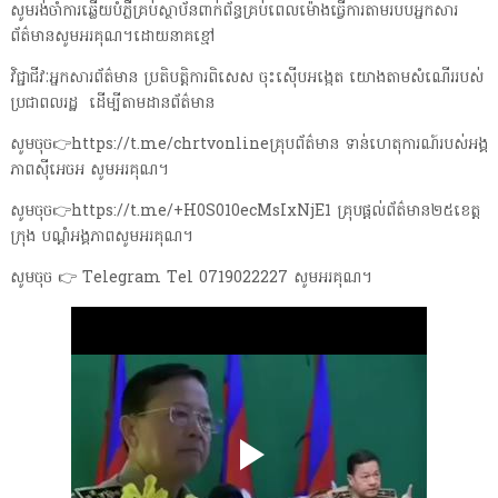
សូមរង់ចាំការឆ្លើយបំភ្លឺគ្រប់ស្ថាប័នពាក់ព័ន្ធគ្រប់ពេលម៉ោងធ្វើការតាមរបបអ្នកសារ
ព័ត៌មានសូមអរគុណ។ដោយនាគខ្មៅ
វិជ្ជាជីវៈអ្នកសារព័ត៌មាន ប្រតិបត្តិការពិសេស ចុះស៊ើបអង្កេត យោងតាមសំណើររបស់
ប្រជាពលរដ្ឋ ដើម្បីតាមដានព័ត៌មាន
សូមចុច👉https://t.me/chrtvonlineគ្រុបព័ត៌មាន ទាន់ហេតុការណ៍របស់អង្គ
ភាពស៊ីអេចអ សូមអរគុណ។
សូមចុច👉https://t.me/+H0S010ecMsIxNjE1 គ្រុបផ្តល់ព័ត៌មាន២៥ខេត្ត
ក្រុង បណ្តំអង្គភាពសូមអរគុណ។
សូមចុច 👉 Telegram Tel 0719022227 សូមអរគុណ។