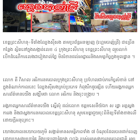
ខេត្តព្រះសីហនុ÷ទីតាំងល្បែងសុីសង តាមប្រព័ន្ធអនឡាញ (ហ្គេមបាញ់ត្រី) ជាច្រើន
កន្លែង ស្ថិតនៅក្នុងសង្កាត់លេខ ៤ ក្រុងព្រះសីហនុ ខេត្តព្រះសីហនុ លួចលាក់
បើកដំណើការលេងជារៀងរាល់ថ្ងៃ មិនរំខានដល់អាជ្ញាធរនិងសមត្ថកិច្ចក្នងមូលដ្ឋាន ។
លោក តី វិសាល អធិការនគរបាលក្រុងព្រះសីហនុ ប្រហែលជាប់ភារកិច្ចសំខាន់ នៅ
ក្នុងតំណាក់កាលនេះ ល្បែងស៊ីសងគ្រប់ប្រភេទ កំពុងរីកដូចផ្សិត ហើយអង្គភាពអ្នក
សារព័ត៌មានយើង សង្ឃឹមថា លោក អធិការ និងចុះបង្ក្រាប ។
អង្គភាពអ្នកសារព័ត៌មានយើង ស្នើសុំ ដល់លោក ឧត្តមសេនីយ៍ឯក ស រដ្ឋា អគ្គស្នង
ការរង និងជាស្នងការនគរបាលខេត្តព្រះសីហនុ សូមមេត្តាជួយចុះពិនិត្យទីតាំងខាងលើ
ដោយក្តីអនុគ្រោះ។
យោងគោលនយោបាយភូមិ សង្កាត់មានសមត្ថិភាពទាំង ៧ ចំណុចដែលបានដាក់ចេញ
ដោយក្រសួងមហាផ្ទៃ និងបទបញ្ជាផ្ទៃក្នុង ០០៦ របស់អគ្គស្នងការនគរបាលជាតិ អាច