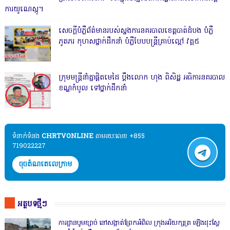
ការយូណេស្កូ។
សេចក្តីបំភ្លឺព័ត៌មានរបស់ស្នងការនគរបាលខេត្តបាត់ដំបង បំភ្លឺ
ភូតភរ កុហសថ្នាក់ដឹកនាំ បំភ្លឺបែបបន្ត្រីគ្រាប់ល្ពៅ វគ្គ៥
ក្រុមមន្ត្រីនាំគ្នាផ្ដិតមេដៃ ប្ដឹងលោក ហុង ពិសិដ្ឋ អធិការនគរបាល
ខណ្ឌកំបូល ទៅថ្នាក់ដឹកនាំ
ទំនាក់ទំនង​​
CHRTVONLINE
តាមរយៈលេខ +855
719022227
ចុចតំណតេលេក្រាម
អត្ថបទថ្មីៗ
ការដ្ឋានបូមខ្សាច់ នៅសង្កាត់ព្រែកអំពិល ក្រុងអរិយក្សត្រ ឡើងដុះស្លែ