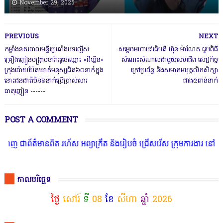
November 29, 2025
PREVIOUS
NEXT
កម្លាំងនគរបាលមន្ទីរប្រឆាំងបទល្មើស
សម្តេចមហាបវរធិបតី ហ៊ុន ម៉ាណែត ជួបពិធី
គ្រឿងញៀនបង្ក្រាបខារ៉ាអូខេឈ្មោះ «ដឹឃ្វីន»
សំណេះសំណាលជាមួយសហជីព សេដ្ឋកិច្ច
ក្រុងប៉ោយប៉ែតឃាត់មនុស្សជិត៦០នាក់ក្នុង
ក្រៅប្រព័ន្ធ និងសមាគមបុគ្គលិកសិក្សា
នោះជនជាតិចិន៦នាក់ប្រើប្រាស់សារ
ជាង៥ពាន់នាក់
ធាតុញៀន ------
POST A COMMENT
មានពិត រហ័ស អព្យាក្រឹត និងរៀបចំ ជ្រើសរើស ក្រុមការងារ នៅតាមបណ្តាលរា
កាលបរិច្ឆេទ
ថ្ងៃ
សៅរ៍
ទី
08
ខែ
សីហា
ឆ្នាំ
2026