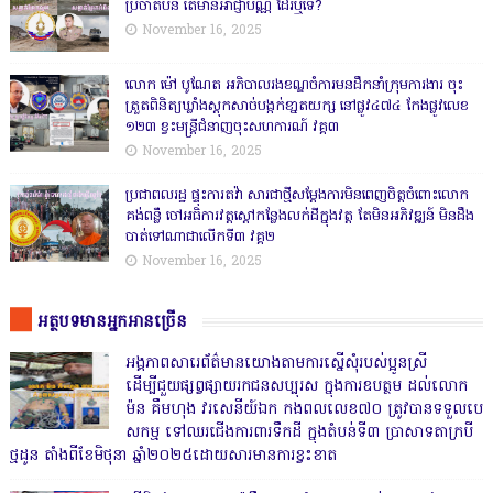
ប្រចាំតំបន់ តើមានអាជ្ញាប័ណ្ណ ដែរឬទេ?
November 16, 2025
លោក ម៉ៅ បូណែត អភិបាលរងខណ្ឌចំការមនដឹកនាំក្រុមការងារ ចុះ
ត្រួតពិនិត្យឃ្លាំងស្តុកសាច់បង្កក់ខា្នតយក្ស នៅផ្លូវ៤៧៤ កែងផ្លូវលេខ
១២៣ ខ្វះមន្ត្រីជំនាញចុះសហការណ៍ វគ្គ៣
November 16, 2025
ប្រជាពលរដ្ឋ ផ្ទុះការតវ៉ា សារជាថ្មីសម្តែងការមិនពេញចិត្តចំពោះលោក
គង់ពន្លឺ ចៅអធិការវត្តស្ដៅកន្លែងលក់ដីក្នុងវត្ត តែមិនអភិវឌ្ឍន៍ មិនដឹង
បាត់ទៅណាជាលើកទី៣ វគ្គ២
November 16, 2025
អត្ថបទមានអ្នកអានច្រើន
អង្គភាពសារេព័ត៌មានយោងតាមការស្នើសុំរបស់ប្អូនស្រី
ដើម្បីជួយផ្សព្វផ្សាយរកជនសប្បុរស ក្នុងការឧបត្ថម ដល់លោក
ម៉ន គឹមហុង វរសេនីយ៍ឯក កងពលលេខ៧០ ត្រូវបានទទួលបេ
សកម្ម ទៅឈរជើងការពារទឹកដី ក្នុងតំបន់ទី៣ ប្រាសាទតាក្របី
ថ្មដូន តាំងពីខែមិថុនា ឆ្នាំ២០២៥ដោយសារមានការខ្វះខាត