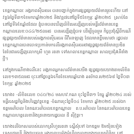
ខេត្តកណ្តាល: អង្គភាពស៊ីអេចអ បានបញ្ជាក់ក្នុងការផ្សព្វផ្សាយព័ត៌មានរួចហើយ នៅ
វគ្គ៦ថ្ងៃទី៣១ខែមករាឆ្នាំ២០២៥ និងវគ្គ៧នៅថ្ងៃទី៥ខែកុម្ភៈ ឆ្នាំ២០២៥ ស្រាប់តែ
នៅថ្ងៃទី៦ខែឆ្នាំដដែល ខ្ញុំបាទបានឃើញលិខិតអញ្ជើញរបស់មន្ទីរព័ត៌មានខេត្ត
កណ្តាលលេខ:០៤៤/២៥លអជ បានអញ្ជើញខ្ញុំបាទ ដើម្បីចូលរួម កិច្ចប្រជុំស្តីពីករណី
ផ្សព្វផ្សាយព័ត៌មានរបស់អង្គភាពស៊ីអេចអ ធីវីអនឡាញ ដែលមានខ្លឹមសារថា រដ្ឋបាល
ខេត្តកណ្តាលបានចោទប្រកាន់មកលើអង្គភាពស៊ីអេចអថាផ្សព្វផ្សាយព័ត៌មានប្រឌិត
តែបែជាអញ្ជើញលោកស្រី ហួត រតនា ទៅសាលាខេត្តកណ្តាល សាលប្រជុំAទីតាំង
ថ្មី។
នៅក្នុងករណីខាងលើនេះ អង្គភាពអ្នកសារព័ត៌មានយើង ផ្សព្វផ្សាយយោងតាមលិខិត
លេខ១៣៥លអជ ចុះនៅថ្ងៃចន្ទ៦កើតខែមេឃឆ្នាំរោង ឆស័កព.ស២៥៦៨ ថ្ងៃទី០៣
ខែកុម្ភៈ ឆ្នាំ២០២៥
យោង៖ -លិខិតលេខ ០៤០/២៤ មសហវ.កណ ចុះថ្ងៃទី៣១ ខែធ្នូ ឆ្នាំ២០២៤ របស់
មន្ទីរសេដ្ឋកិច្ចនិងហិរញ្ញវត្ថុខេត្ត -ចំណារចុះថ្ងៃទី០៤ ខែមករា ឆ្នាំ២០២៥ របស់ឯក
ឧត្តមអភិបាល នៃគណៈអភិបាលខេត្តកណ្តាល ត.ប.អភិបាល នៃគណៈអភិបាលខេត្ត
កណ្តាលហត្ថលេខានិងត្រានាយករដ្ឋបាល ដី ស៊ីវុត្ថា។
យោងលើឯកសាររបស់លោកស្រីហួតរតនា ស្នើសុំទៅ ឯកឧត្តម ឱមយ៉ិនទៀង
ទេសរដ្ឋមន្ដ្រី និងជាប្រធាន អង្គភាពប្រឆាំងអំពើពុករលួយក្នុងការត្រួតពិនិត្យ នៅ