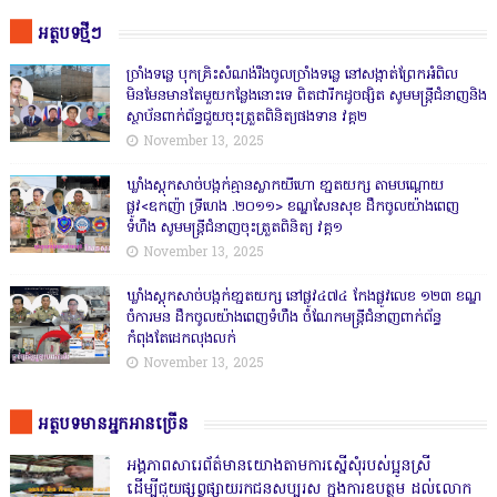
អត្ថបទថ្មីៗ
ច្រាំងទន្លេ បុកគ្រិះសំណង់រឹងចូលច្រាំងទន្លេ នៅសង្កាត់ព្រែកអំពិល
មិនមែនមានតែមួយកន្លែងនោះទេ ពិតជារីកដូចផ្សិត សូមមន្ត្រីជំនាញនិង
ស្ថាប័នពាក់ព័ន្ធជួយចុះត្រួតពិនិត្យផងទាន វគ្គ២
November 13, 2025
ឃ្លាំងស្តុកសាច់បង្កក់គ្មានស្លាកយីហោ ខា្នតយក្ស តាមបណ្តោយ
ផ្លូវ<ឧកញ៉ា ទ្រីហេង .២០១១> ខណ្ឌសែនសុខ ដឹកចូលយ៉ាងពេញ
ទំហឹង សូមមន្ត្រីជំនាញចុះត្រួតពិនិត្យ វគ្គ១
November 13, 2025
ឃ្លាំងស្តុកសាច់បង្កក់ខា្នតយក្ស នៅផ្លូវ៤៧៤ កែងផ្លូវលេខ ១២៣ ខណ្ឌ
ចំការមន ដឹកចូលយ៉ាងពេញទំហឹង ចំណែកមន្ត្រីជំនាញពាក់ព័ន្ធ
កំពុងតែដេកលុងលក់
November 13, 2025
អត្ថបទមានអ្នកអានច្រើន
អង្គភាពសារេព័ត៌មានយោងតាមការស្នើសុំរបស់ប្អូនស្រី
ដើម្បីជួយផ្សព្វផ្សាយរកជនសប្បុរស ក្នុងការឧបត្ថម ដល់លោក