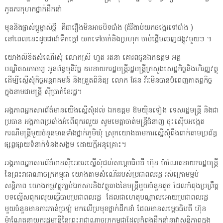
ភូតភរកុហកថ្នាក់ដឹកនាំ
មុននិងផ្លាស់ប្តូម្ចាស់ថ្មី គឺជារឿងមិនអាចបិទបាំង (ដំរីងាប់យកចង្អេរទៅបាំង )
នៅពេលនេះដូចជាដាំទឹកក្តៅ យកទៅចាក់និងប្រហុក ចាប់ផ្តើមចេញដង្កូវមួយៗ ។
យោងលិខិតសំណើរសុំ លោកស្រី ហួត រតនា គោរពជូនឯកឧត្តម អគ្គ
បណ្ឌិតសភាចារ្យ អូនព័ន្ធមុនីរ័ត្ន ឧបនាយករដ្ឋមន្ត្រីរដ្ឋមន្ត្រីក្រសួងសេដ្ឋកិច្ចនិងហិរញ្ញវត្ថុ
ដើម្បីស្នើសុំកិច្ចអន្តរាគមន៍ និងត្រួតពិនិត្យ លោក ផែន វីរៈមិនបានបំពេញកាតព្វកិច្ច
ក្នុងនាមជាមន្ត្រី ស៊ីប្រាក់ខែរដ្ឋ។
អង្គភាពអ្នកសារព័ត៌មានយើងស្នើសុំដល់ ឯកឧត្តម ឱមយ៉ិនទៀង ទេសរដ្ឋមន្ដ្រី និងជា
ប្រធាន អង្គភាពប្រឆាំងអំពើពុករលួយ សូមមេត្តាចាត់មន្ត្រីជំនាញ ចុះស៊ើបអង្កេត
ករណីមន្ត្រីមួយចំនួនមានទាំងថ្នាក់ភូមិឃុំ ស្រុកយោងតាមការស្នើសុំពឹងពាក់តាមប្រព័ន្ធ
ផ្សព្វផ្សាយទំនាក់ទំនងសង្គម ដោយក្តីអនុគ្រោះ។
អង្គភាពអ្នកសារព័ត៌មានស៊ីអេចអស្នើសុំដល់សម្តេចធិបតី ហ៊ុន ម៉ាណែតនាយករដ្ឋមន្ត្រី
នៃព្រះរាជាណាចក្រកម្ពុជា យោងតាមសំណើររបស់ប្រជាពលរដ្ឋ រស់ក្រោមម្លប់
សន្តិភាព យោងកម្មវត្ថុភា្ជប់ឯកសារនិងវត្ថុតាងនៃមន្ត្រីមួយចំនួនតូច ដែលកំពុងប្រព្រឹត្ត
បទល្មើសពុករលុយធ្វើបាបប្រជាពលរដ្ឋ ដែលជាហេតុបណ្តាលអោយប្រជាពលរដ្ឋ
មួយចំនួនមានការភាន់ច្រឡំ មកលើប្រមុខថ្នាក់ដឹកនាំ ដែលមានសម្តេចធិបតី ហ៊ុន
ម៉ាណែតនាយករដ្ឋមន្ត្រីនៃព្រះរាជាណាចក្រកម្ពុជាដែលកំពុងដឹកនាំនាវាសន្តិភាពក្នុង