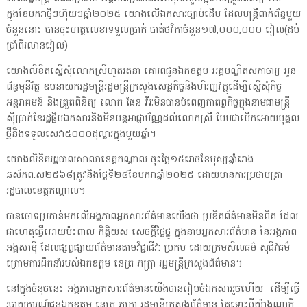
ក្នុងខែមករាថ្មីៗហ៊ុយៗឆ្នាំ២០២៥ យោងលើឯកសារច្បាប់ដើម ដែលមន្ត្រីពាក់ព័ន្ធមួយ
ចំនួននោះ បានចុះហត្ថលេខាទទួលប្រាក់ បាត់ថវិកាចំនួន១៧,០០០,០០០ រៀល(ដប់
ប្រាំពីរលានរៀល)
យោងលិខិតស្នើសុំលោកស្រីហួតរតនា គោរពជូនឯកឧត្តម អគ្គបណ្ឌិតសភាចារ្យ អូន
ព័ន្ធមុនីរ័ត្ន ឧបនាយករដ្ឋមន្ត្រីរដ្ឋមន្ត្រីក្រសួងសេដ្ឋកិច្ចនិងហិរញ្ញវត្ថុដើម្បីស្នើសុំកិច្ច
អន្តរាគមន៍ និងត្រួតពិនិត្យ លោក ផែន វីរៈមិនបានបំពេញកាតព្វកិច្ចក្នុងនាមជាមន្ត្រី
ស៊ីប្រាក់ខែរដ្ឋផ្អិបឯកសារនិងមិនបន្តអាជ្ញាប័ណ្ណដល់លោកស្រី បែបជាបើកអោយបុគ្គល
ថ្មីនិងទទួលសេវា៥០០០ដុល្លារក្នុងមួយឆ្នាំ។
យោងលិខិតរដ្ឋបាលសាលាខេត្តកណ្តាល ចុះថ្ងៃ១៥រោចខែបុស្សឆ្នាំរោង
ឆស័កព.ស២៥៦៨ត្រូវនិងថ្ងៃទី២៨ខែមករាឆ្នាំ២០២៥ ដោយមានការប្រថាបត្រា
រដ្ឋបាលខេត្តកណ្តាល។
បានចោទប្រកាន់មកលើអង្គភាពអ្នកសារព័ត៌មានយើងថា ប្រឌិតព័ត៌មានមិនពិត ដែល
ជាហេតុធ្វើអោយប៉ះពាល កិត្តិយស សេចក្តីថ្លៃថ្នូ ក្នុងនាមអ្នកសារព័ត៌មាន នៃអង្គភាព
អង្គសាម៉ី ដែលផ្សព្វផ្សាយព័ត៌មានតាមវិជ្ជាជីវ: ប្រកប ដោយក្រមសិលធម៌ សុជីវធម៌
ក្រោមការដឹកនាំរបស់ឯកឧត្តម នេត្រ ភក្រ្តា រដ្ឋមន្ត្រីក្រសួងព័ត៌មាន។
នៅក្នុងចំនុចនេះ អង្គភាពអ្នកសារព័ត៌មានយើងបានរៀបចំឯកសាររួចហើយ ដើម្បីធ្វើ
របាយការណ៍ជូនឯកឧត្តម នេត្រ ភក្រ្តា រដ្ឋមន្ត្រីក្រសួងព័ត៌មាន តែទោះបីយ៉ាងណាក្តី