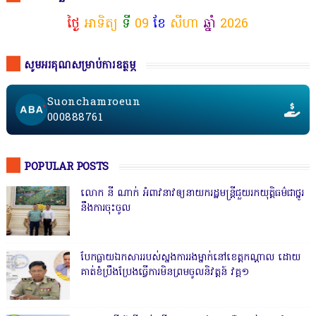
ថ្ងៃ
អាទិត្យ
ទី
09
ខែ
សីហា
ឆ្នាំ
2026
សូមអរគុណសម្រាប់ការឧត្ថម្ភ
Suonchamroeun
000888761
POPULAR POSTS
លោក នី ណាក់ អំពាវនាវឲ្យនាយករដ្ឋមន្ត្រីជួយរកយុត្តិធម៌ជាថ្នូរ
នឹងការចុះចូល
បែកធ្លាយឯកសាររបស់ស្នងការរងម្នាក់នៅខេត្តកណ្ដាល ដោយ
គាត់ខំប្រឹងប្រែងធ្វើការមិនព្រមចូលនិវត្តន៍ វគ្គ១