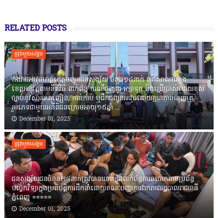
RELATED POSTS
ជ្រុងមួយសង្គម
កងរាជឣាវុធហត្ថខេត្តបញ្ជូនជនសង្ស័យ ចំនួន១៤នាក់ ទៅសាលាដំបូង
ខេត្តឣនុវត្តតាមនីតិវិធី ពាក់ព័ន្ធ ករណីជួញដូរ រក្សាទុក និងប្រើប្រាស់ដោយខុស
ច្បាប់នូវសារធាតុញៀន, កាន់កាប់ ឬដឹកជញ្ជូនអាវុធដោយគ្មានការអនុញ្ញាត,
រួមភេទជាមួយអនីតិជនក្រោមអាយុ១៥ឆ្នាំ ...
December 01, 2025
ជ្រុងមួយសង្គម
ជនសង្ស័យជនចំនួន២៨នាក់ត្រូវបានឃាត់ខ្លួនពាក់ព័ន្ធការឆបោកតាមប្រព័ន្ធ
បច្ចេកវិទ្យាក្នុងប្រតិបត្តិការដឹកនាំដោយគណៈបញ្ជាការឯកភាពរដ្ឋបាលរាជធានី
ភ្នំពេញ ‎=====
December 01, 2025