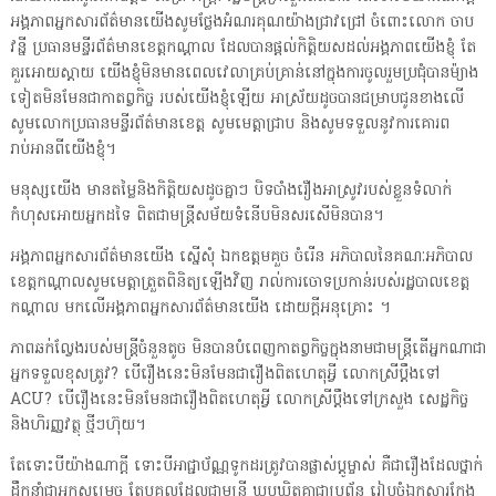
អង្គភាពអ្នកសារព័ត៌មានយើងសូមថ្លែងអំណរគុណយ៉ាងជ្រាវជ្រៅ ចំពោះលោក ចាប
វន្នី ប្រធានមន្ទីរព័ត៌មានខេត្តកណ្តាល ដែលបានផ្តល់កិត្តិយសដល់អង្គភាពយើងខ្ញុំ តែ
គួរអោយស្តាយ យើងខ្ញុំមិនមានពេលវេលាគ្រប់គ្រាន់នៅក្នុងការចូលរួមប្រជុំបានម៉្យាង
ទៀតមិនមែនជាកាតព្វកិច្ច របស់យើងខ្ញុំឡើយ អាស្រ័យដូចបានជម្រាបជូនខាងលើ
សូមលោកប្រធានមន្ទីរព័ត៌មានខេត្ត សូមមេត្តាជ្រាប និងសូមទទួលនូវការគោរព
រាប់អានពីយើងខ្ញុំ។
មនុស្សយើង មានតម្លៃនិងកិត្តិយសដូចគ្នាៗ បិទបាំងរឿងអាស្រូវរបស់ខ្លួនទំលាក់
កំហុសអោយអ្នកដទៃ ពិតជាមន្ត្រីសម័យទំនើបមិនសរសើមិនបាន។
អង្គភាពអ្នកសារព័ត៌មានយើង ស្នើសុំ ឯកឧត្តមគួច ចំរើន អភិបាលនៃគណៈអភិបាល
ខេត្តកណ្តាលសូមមេត្តាត្រួតពិនិត្យឡើងវិញ រាល់ការចោទប្រកាន់របស់រដ្ឋបាលខេត្ត
កណ្តាល មកលើអង្គភាពអ្នកសារព័ត៌មានយើង ដោយក្តីអនុគ្រោះ ។
ភាពឆក់ល្វែងរបស់មន្ត្រីចំនួនតូច មិនបានបំពេញកាតព្វកិច្ចក្នុងនាមជាមន្ត្រីតើអ្នកណាជា
អ្នកទទួលខុសត្រូវ? បើរឿងនេះមិនមែនជារឿងពិតហេតុអ្វី លោកស្រីប្តឹងទៅ
ACU? បើរឿងនេះមិនមែនជារឿងពិតហេតុអ្វី លោកស្រីប្តឹងទៅក្រសួង សេដ្ឋកិច្ច
និងហិរញ្ញវត្ថុ ថ្មីៗហ៊ុយ។
តែទោះបីយ៉ាងណាក្តី ទោះបីអាជ្ជាប័ណ្ណទូកដរត្រូវបានផ្លាស់ប្តូម្ចាស់ គឺជារឿងដែលថ្នាក់
ដឹកនាំជាអ្នកសម្រេច តែបុគ្គលដែលជាមន្ត្រី ឃុបឃិតគ្នាជាប្រព័ន្ធ រៀបចំឯកសារក្លែង