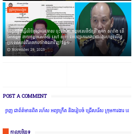
ជ្រុងមួយសង្គម
បង្វែររឿងធ្វើលិខិតថ្កោលទោស ចុះលោក ឧត្តមសេនីយ៍ត្រី សាក់ សារាំង តើ
ឯកឧត្តម នាយឧត្តមសេនីយ៍ សៅ សុខា មេបញ្ជាការកងរាជអាវុធហត្ថលើផ្ទៃ
ប្រទេសចាត់វិធានការយ៉ាងណាវិញ?វគ្គ១
November 29, 2025
POST A COMMENT
មានពិត រហ័ស អព្យាក្រឹត និងរៀបចំ ជ្រើសរើស ក្រុមការងារ នៅតាមបណ្តាលរា
កាលបរិច្ឆេទ