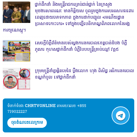
ថ្នាក់ដឹកនាំ និងមន្ត្រីរាជការគ្រប់ជាន់ថ្នាក់ នៃក្រសួង
មុខងារសាធារណៈ មានកិត្តិយស ចូលរួមក្នុងការអបអរសារទរពោរ
ពេញដោយមោទកភាព ក្នុងការដាក់បញ្ចូល «រមណីយដ្ឋាន
ប្រាសាទកោះកេរ» ទៅក្នុងបញ្ជីបេតិកភណ្ឌពិភពលោកនៃអង្គ
ការយូណេស្កូ។
សេចក្តីបំភ្លឺព័ត៌មានរបស់ស្នងការនគរបាលខេត្តបាត់ដំបង បំភ្លឺ
ភូតភរ កុហសថ្នាក់ដឹកនាំ បំភ្លឺបែបបន្ត្រីគ្រាប់ល្ពៅ វគ្គ៥
ក្រុមមន្ត្រីនាំគ្នាផ្ដិតមេដៃ ប្ដឹងលោក ហុង ពិសិដ្ឋ អធិការនគរបាល
ខណ្ឌកំបូល ទៅថ្នាក់ដឹកនាំ
ទំនាក់ទំនង​​
CHRTVONLINE
តាមរយៈលេខ +855
719022227
ចុចតំណតេលេក្រាម