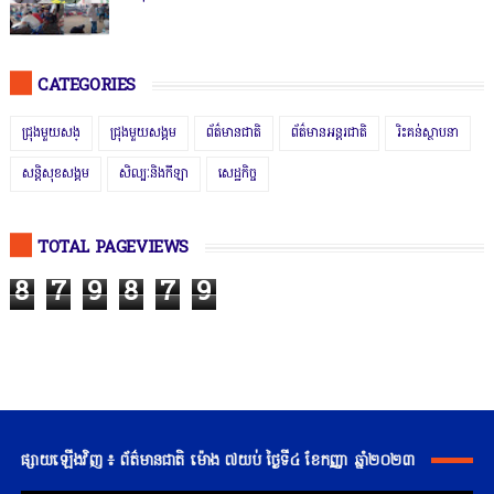
CATEGORIES
ជ្រុងមួយសង្
ជ្រុងមួយសង្គម
ព័ត៌មានជាតិ
ព័ត៌មានអន្តរជាតិ
រិះគន់ស្ថាបនា
សន្តិសុខសង្គម
សិល្បៈនិងកីឡា
សេដ្ឋកិច្ច
TOTAL PAGEVIEWS
8
7
9
8
7
9
ផ្សាយឡើងវិញ ៖ ព័ត៌មានជាតិ ម៉ោង ៧យប់ ថ្ងៃទី៤ ខែកញ្ញា ឆ្នាំ២០២៣