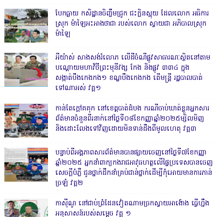
បែកធ្លាយ កសិដ្ឋានចិញ្ចឹមជ្រូក ជះក្លិនស្អុយ ដែលលោក អធិការ
ស្រុក ម៉ាឡៃអះអាងថាជា របស់លោក ស្វាយជា អភិបាលស្រុក
ម៉ាឡៃ
អីយ៉ាស់ សាងសង់រំលោភ លើដីចំណីផ្លូវសាធារណៈស្ថិតនៅតាម
បណ្ដោយមហាវិថីព្រះមុនីវង្ស កែង និងផ្លូវ ៣៣៤ ក្នុង
សង្កាត់បឹងកេងកង១ ខណ្ឌបឹងកេងកង តើមន្ត្រី រដ្ឋបាលបាត់
ទៅណាអស់ វគ្គ១
កាន់តែក្តៅគគុក នៅខេត្តបាត់ដំបង ករណីចាប់ឃាត់ខ្លួនអ្នកសារ
ព័ត៌មានចំនួនពីរនាក់នៅថ្ងៃទី០៨ខែកញ្ញាឆ្នាំ២០២៥ម្សិលមិញ
និងដោះលែងទៅវិញដោយមិនទាន់ដឹងពីមូលហេតុ វគ្គ៣
បន្ទាប់ពីអង្គភាពសារព័ត៌មានបានផ្សាយចេញនៅថ្ងៃទី៧ខែកញ្ញា
ឆ្នាំ២០២៥ អ្នកនាំពាក្យកងរាជអាវុធហត្ថលើផ្ទៃប្រទេសបានចេញ
សេចក្តីបំភ្លឺ ជូនថ្នាក់ដឹកនាំគ្រប់ជាន់ថ្នាក់ដើម្បីកុំអោយមានការភាន់
ច្រឡំ វគ្គ២
កាសុីណូ នៅជាប់ព្រំដែនវៀតណាមច្រកស្វាយអាង៉ោង ធ្វើហ្នឹង
អនុសាសន៍របស់សម្ដេច វគ្គ ១