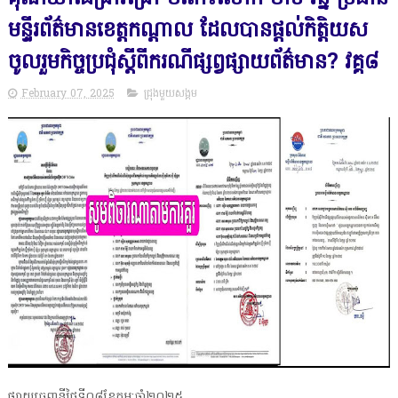
មន្ទីរព័ត៌មានខេត្តកណ្តាល ដែលបានផ្តល់កិត្តិយស
ចូលរួមកិច្ចប្រជុំស្តីពីករណីផ្សព្វផ្សាយព័ត៌មាន? វគ្គ៨
February 07, 2025
ជ្រុងមួយសង្គម
ផ្សាយចេញនីថ្ងៃទី០៨ខែកុម្ភ:ឆ្នាំ២០២៥