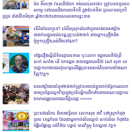
ម៉ន គឹមហុង វរសេនីយ៍ឯក កងពលលេខ៧០ ត្រូវបានទទួលបេ
សកម្ម ទៅឈរជើងការពារទឹកដី ក្នុងតំបន់ទី៣ ប្រាសាទតាក្របី
ថ្មដូន តាំងពីខែមិថុនា ឆ្នាំ២០២៥ដោយសារមានការខ្វះខាត
តើពិតដែលឬទេ? ប៉េអឹមស្រុកសំពៅលូនឃាត់ជនសង្ស័យ
៧នាក់បញ្ជូនដល់ខេត្ត,ជ្រុះបាត់២នាក់ រថយន្ត១គ្រឿងនិង
ម៉ូតូ១គ្រឿង,អត់ដឹងទៅណា?
បង្វែររឿងធ្វើលិខិតថ្កោលទោស ចុះលោក ឧត្តមសេនីយ៍ត្រី
សាក់ សារាំង តើ ឯកឧត្តម នាយឧត្តមសេនីយ៍ សៅ សុខា មេ
បញ្ជាការកងរាជអាវុធហត្ថលើផ្ទៃប្រទេសចាត់វិធានការយ៉ាងណា
វិញ?វគ្គ១
ជនសង្ស័យជនចំនួន២៨នាក់ត្រូវបានឃាត់ខ្លួនពាក់ព័ន្ធការឆបោក
តាមប្រព័ន្ធបច្ចេកវិទ្យាក្នុងប្រតិបត្តិការដឹកនាំដោយគណៈបញ្ជាការ
ឯកភាពរដ្ឋបាលរាជធានីភ្នំពេញ ‎=====
ព្រះចៅអធិការ ដ៏មានឥទ្ធិពល លោកសុត ដាវី នៅស្រុកកំពុង
ត្រាច ខេត្តកំពត ដែលជាអ្នកកាន់សិលល្អាប់ សាប់រអិល កំពុងតែ
បំផ្លិចបំផ្លាញ ធម៌វិន័យ បន្ទាប់ មានវិដូអូ បែកធ្លាយ វគ្គ១