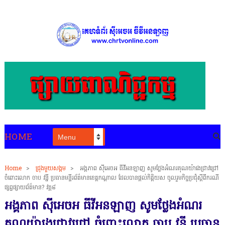
HOME
Home
>
ជ្រុងមួយសង្គម
>
អង្គភាព ស៊ីអេចអ ធីវីអនឡាញ សូមថ្លែងអំណរគុណយ៉ាងេជ្រាវជ្រៅ
ចំពោះលោក ចាប វន្នី ប្រធានមន្ទីរព័ត៌មានខេត្តកណ្តាល ដែលបានផ្តល់កិត្តិយស ចូលរួមកិច្ចប្រជុំស្តីពីករណី
ផ្សព្វផ្សាយព័ត៌មាន? វគ្គ៨
អង្គភាព ស៊ីអេចអ ធីវីអនឡាញ សូមថ្លែងអំណរ
គុណយ៉ាងេជ្រាវជ្រៅ ចំពោះលោក ចាប វន្នី ប្រធាន