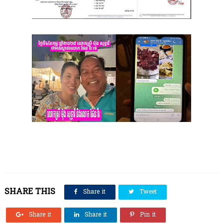
SHARE THIS
Share it
Tweet
Share it
Share it
Pin it