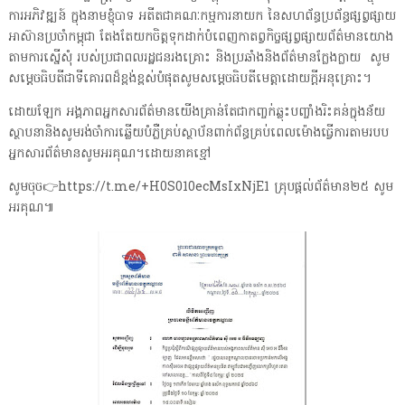
ការអភិវឌ្ឍន៍ ក្នុងនាមខ្ញុំបាទ អតីតជាគណៈកម្មការនាយក នៃសហព័ន្ធប្រព័ន្ធផ្សព្វផ្សាយ
អាស៊ានប្រចាំកម្ពុជា តែងតែយកចិត្តទុកដាក់បំពេញកាតព្វកិច្ចផ្សព្វផ្សាយព័ត៌មានយោង
តាមការស្នើសុំ របស់ប្រជាពលរដ្ឋជនរងគ្រោះ និងប្រឆាំងនិងព័ត៌មានក្លែងក្លាយ សូម
សម្តេចធិបតីជាទីគោរពដ៏ខ្ពង់ខ្ពស់បំផុតសូមសម្តេចធិបតីមេត្តាដោយក្តីអនុគ្រោះ។
ដោយឡែក អង្គភាពអ្នកសារព័ត៌មានយើងគ្រាន់តែជាកញ្ចក់ឆ្លុះបញ្ចាំងរិះគន់ក្នុងន័យ
ស្ថាបនានិងសូមរង់ចាំការឆ្លើយបំភ្លឺគ្រប់ស្ថាប័នពាក់ព័ន្ធគ្រប់ពេលម៉ោងធ្វើការតាមរបប
អ្នកសារព័ត៌មានសូមអរគុណ។ដោយនាគខ្មៅ
សូមចុច👉https://t.me/+H0S010ecMsIxNjE1 គ្រុបផ្តល់ព័ត៌មាន២៥ សូម
អរគុណ៕