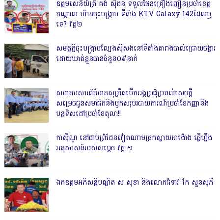
ឧត្តមសេនីយ៍ត្រី គង់ ស៊ីដន ទទួលផែនគ្រឿងញៀនប្រចាំខេត្ត
កណ្តាល ហ៊ានចុះបង្ក្រាប ទីតាំង KTV Galaxy 142ដែលឬ
ទេ? វគ្គ២
សមត្ថកិ្ចចុះបង្ក្រាបល្បែងស៊ីសងនៅទីតាំងតារាងបាល់ជ្រោយចង្វារ
ដោយឃាត់ខ្លួនបានចំនួន០៩នាក់
សមាគមសារព័ត៌មានសុក្រឹតបើកអង្គប្រជុំប្រគល់សេចក្តី
សម្រេចជូនសមាជិកនិងបូកសរុបរបាយការណ៍ប្រចាំខែកញ្ញានិង
បន្តទិសដៅប្រចាំខែតុលា!!
កាសុីណូ នៅជាប់ព្រំដែនវៀតណាមច្រកស្វាយអាង៉ោង ធ្វើហ្នឹង
អនុសាសន៍របស់សម្ដេច វគ្គ ១
ឯកឧត្តមអភិសន្តិបណ្ឌិត ស សុខា និងលោកជំទាវ កែ សួនសុភី