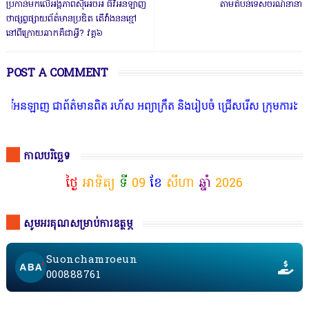
ប្រកាន់មកលើអង្គភាពស៊ីអេចអ ធីវីអនឡាញ
តាមតំបន់ទេសចរណ៍នានា
ថាផ្សព្វផ្សាយព័ត៌មានប្រឌិត តើវាំងននខ្មៅ
នៅពីក្រោយឆាកគឺជាអ្វី? វគ្គ៦
POST A COMMENT
 ជាព័ត៌មានពិត រហ័ស អព្យាក្រឹត និងរៀបចំ ជ្រើសរើស ក្រុមការងារ នៅតាមប
កាលបរិច្ឆេទ
ថ្ងៃ
អាទិត្យ
ទី
09
ខែ
សីហា
ឆ្នាំ
2026
សូមអរគុណសម្រាប់ការឧត្ថម្ភ
Suonchamroeun
000888761