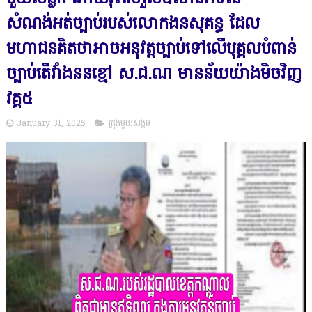
សំណង់អត់ច្បាប់របស់លោកងនសុគន្ធ ដែល
មហាជនគិតថាអាចអនុវត្តច្បាប់ទៅលើបុគ្គលបំពាន់
ច្បាប់តើវាំងននខ្មៅ ស.ជ.ណ មានន័យយ៉ាងមិចវិញ
វគ្គ៥
January 31, 2025
ជ្រុងមួយសង្គម