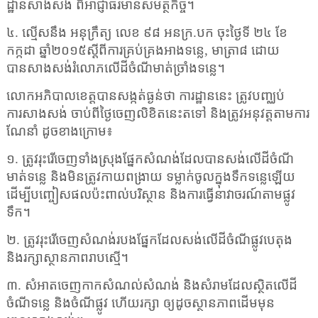
ដ្ឋានសាងសង់ ពីអាជ្ញាធរមានសមត្ថកិច្ច។
៤. ល្មើសនឹង អនុក្រឹត្យ លេខ ៩៨ អនក្រ.បក ចុះថ្ងៃទី ២៤ ខែ
កក្កដា ឆ្នាំ២០១៥ស្តីពីការគ្រប់គ្រងអាងទន្លេ
,
មាត្រា៨ ដោយ
បានសាងសង់រំលោភលើដីចំណីមាត់ច្រាំងទន្លេ។
លោកអភិបាលខេត្តបានសង្កត់ធ្ងន់ថា ការដ្ឋាននេះ ត្រូវបញ្ឈប់
ការសាងសង់ ចាប់ពីថ្ងៃចេញលិខិតនេះតទៅ និងត្រូវអនុវត្តតាមការ
ណែនាំ ដូចខាងក្រោម៖
១. ត្រូវរុះរើចេញទាំងស្រុងផ្នែកសំណង់ដែលបានសង់លើដីចំណី
មាត់ទន្លេ និងមិនត្រូវកាយពង្រាយ ទម្លាក់ចូលក្នុងទឹកទន្លេឡើយ
ដើម្បីបញ្ចៀសផលប៉ះពាល់បរិស្ថាន និងការធ្វើនាវាចរណ៍តាមផ្លូវ
ទឹក។
២. ត្រូវរុះរើចេញសំណង់របងផ្នែកដែលសង់លើដីចំណីផ្លូវបេតុង
និងរក្សាស្ថានភាពរាបស្មើ។
៣. សំអាតចេញកាកសំណល់សំណង់ និងសំរាមដែលស្ថិតលើដី
ចំណីទន្លេ និងចំណីផ្លូវ ហើយរក្សា ឲ្យដូចស្ថានភាពដើមមុន