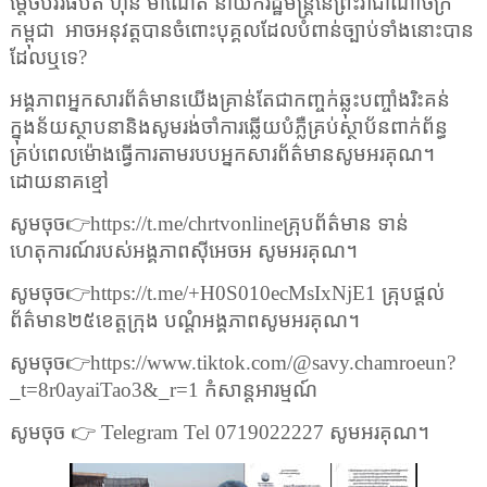
ម្តេចបវរធិបតី ហ៊ុន ម៉ាណែត នាយករដ្ឋមន្ត្រីនៃព្រះរាជាណាចក្រ
កម្ពុជា
អាចអនុវត្តបានចំពោះបុគ្គលដែលបំពាន់ច្បាប់ទាំងនោះបាន
ដែលឬទេ?
អង្គភាពអ្នកសារព័ត៌មានយើងគ្រាន់តែជាកញ្ចក់ឆ្លុះបញ្ចាំងរិះគន់
ក្នុងន័យស្ថាបនានិងសូមរង់ចាំការឆ្លើយបំភ្លឺគ្រប់ស្ថាប័នពាក់ព័ន្ធ
គ្រប់ពេលម៉ោងធ្វើការតាមរបបអ្នកសារព័ត៌មានសូមអរគុណ។
ដោយនាគខ្មៅ
សូមចុច
👉https://t.me/chrtvonline
គ្រុបព័ត៌មាន ទាន់
ហេតុការណ៍របស់អង្គភាពស៊ីអេចអ សូមអរគុណ។
សូមចុច
👉https://t.me/+H
0
S
010
ecMsIxNjE
1 គ្រុបផ្តល់
ព័ត៌មាន២៥ខេត្តក្រុង បណ្តំអង្គភាពសូមអរគុណ។
សូមចុច
👉https://www.tiktok.com/@savy.chamroeun?
_t=
8
r
0
ayaiTao
3
&_r=
1 កំសាន្តអារម្មណ៍
សូមចុច
👉 Telegram Tel
0719022227 សូមអរគុណ។