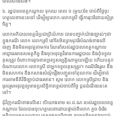
ពេលសាងសង់។
៤. រដ្ឋបាលខេត្តកណ្តាល ទុករយៈពេល ១ (មួយ)ខែ ចាប់ពីថ្ងៃចុះ
ហត្ថលេខានេះតទៅ ដើម្បីឲ្យលោក-លោកស្រី ធ្វើការរុះរើដោយស្ម័គ្រ
ចិត្ត។
លោកអភិបាលខេត្តដ៏ប្រជាប្រិយ៍ភាព បានបញ្ជាក់យ៉ាងច្បាស់ៗថា
ក្នុងករណី លោក លោកស្រី នៅតែមិនព្រមរុះរើសំណង់ខាងលើ
ចេញ និងមិនអនុវត្តតាមការ ណែនាំរបស់រដ្ឋបាលខេត្តកណ្តាល
អាជ្ញាធរមានសមត្ថកិច្ច នឹងចុះអនុវត្តវិធានការរដ្ឋបាល និងពុំទទួល
ខុសត្រូវ ចំពោះការខូចខាតទ្រព្យសម្បត្តិណាមួយឡើយ ហើយបន្ទុក
ចំណាយលោក-លោកស្រី ជាអ្នកទទួលខុសត្រូវ។ ករណីរឹងរូស និង
មិនសហការ នឹងកសាងសំណុំរឿងបញ្ជូនទៅតុលាការ ដើម្បីចាត់
ការតាមនីតិវិធីច្បាប់ជាធរមាន។ សូម លោក លោកស្រីជ្រាប និង
ចូលរួមអនុវត្តឲ្យមានប្រសិទ្ធិភាពខ្ពស់ចាប់ពីថ្ងៃ ជូនដំណឹងនេះត
ទៅ។
ជុំវិញករណីខាងលើនេះ បើយោងតាម ស.ជ.ណ របស់រដ្ឋបាលខេត្ត
កណ្ដាល ដែលបានចុះហត្ថលេខាដោយផ្ទាល់ពីលោក គួច ចំរើន
អភិបាលខេត្តកណ្ដាល គេសង្កេតឃើញថា ការទុកឱសានវាទដល់