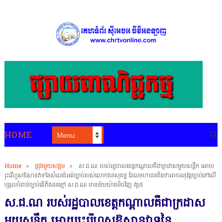
HOME
Home
>
ជ្រុងមួយសង្គម
>
ស.ជ.ណ របស់រដ្ឋបាលខេត្តកណ្ដាលគឺជាក្រដាសមួយសន្លឹក អោយ
រុះរើហួសឱសានវាទនៃសំណង់អត់ច្បាប់របស់លោកងនសុគន្ធ ដែលមហាជនគិតថាអាចអនុវត្តច្បាប់ទៅលើ
បុគ្គលបំពាន់ច្បាប់តើវាំងននខ្មៅ ស.ជ.ណ មានន័យយ៉ាងមិចវិញ វគ្គ៥
ស.ជ.ណ របស់រដ្ឋបាលខេត្តកណ្ដាលគឺជាក្រដាស
មួយសន្លឹក អោយរុះរើហួសឱសានវាទនៃ