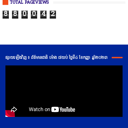
TOTAL PAGEVIEWS
8
8
0
0
4
2
ផ្សាយឡើងវិញ ៖ ព័ត៌មានជាតិ ម៉ោង ៧យប់ ថ្ងៃទី៤ ខែកញ្ញា ឆ្នាំ២០២៣