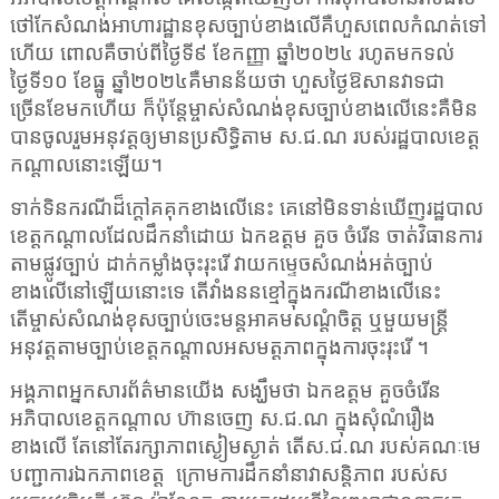
ថៅកែសំណង់អាហារដ្ឋានខុសច្បាប់ខាងលើគឺហួសពេលកំណត់ទៅ
ហើយ ពោលគឺចាប់ពីថ្ងៃទី៩ ខែកញ្ញា ឆ្នាំ២០២៤ រហូតមកទល់
ថ្ងៃទី១០ ខែធ្នូ ឆ្នាំ២០២៤គឺមានន័យថា ហួសថ្ងៃឱសានវាទជា
ច្រើនខែមកហើយ ក៏ប៉ុន្តែម្ចាស់សំណង់ខុសច្បាប់ខាងលើនេះគឺមិន
បានចូលរួមអនុវត្តឲ្យមានប្រសិទ្ធិតាម ស.ជ.ណ របស់រដ្ឋបាលខេត្ត
កណ្ដាលនោះឡើយ។
ទាក់ទិនករណីដ៏ក្ដៅគគុកខាងលើនេះ គេនៅមិនទាន់ឃើញរដ្ឋបាល
ខេត្តកណ្តាលដែលដឹកនាំដោយ ឯកឧត្តម គួច ចំរើន ចាត់វិធានការ
តាមផ្លូវច្បាប់ ដាក់កម្លាំងចុះរុះរើ វាយកម្ទេចសំណង់អត់ច្បាប់
ខាងលើនៅឡើយនោះទេ តើវាំងននខ្មៅក្នុងករណីខាងលើនេះ
តើម្ចាស់សំណង់ខុសច្បាប់ចេះមន្តអាគមសណ្តំចិត្ត ឬមួយមន្ត្រី
អនុវត្តតាមច្បាប់ខេត្តកណ្តាលអសមត្តភាពក្នុងការចុះរុះរើ ។
អង្គភាពអ្នកសារព័ត៌មានយើង សង្ឃឹមថា ឯកឧត្តម គួចចំរើន
អភិបាលខេត្តកណ្តាល ហ៊ានចេញ ស.ជ.ណ ក្នុងសុំណំរឿង
ខាងលើ តែនៅតែរក្សាភាពស្ងៀមស្ងាត់ តើស.ជ.ណ របស់គណៈមេ
បញ្ជាការឯកភាពខេត្ត
ក្រោមការដឹកនាំនាវាសន្តិភាព របស់ស