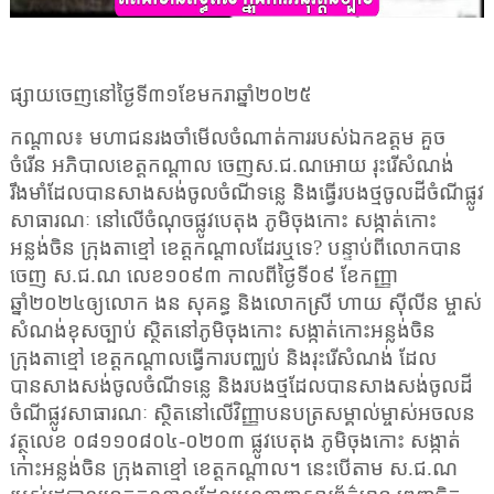
ផ្សាយចេញនៅថ្ងៃទី៣១ខែមករាឆ្នាំ២០២៥
កណ្ដាល៖ មហាជនរងចាំមើលចំណាត់ការរបស់ឯកឧត្តម គួច
ចំរើន អភិបាលខេត្តកណ្ដាល ចេញស.ជ.ណអោយ រុះរើសំណង់
រឹងមាំដែលបានសាងសង់ចូលចំណីទន្លេ និងធ្វើរបងថ្មចូលដីចំណីផ្លូវ
សាធារណៈ នៅលើចំណុចផ្លូវបេតុង ភូមិចុងកោះ សង្កាត់កោះ
អន្លង់ចិន ក្រុងតាខ្មៅ ខេត្តកណ្តាលដែរឬទេ
?
បន្ទាប់ពីលោកបាន
ចេញ ស.ជ.ណ លេខ១០៩៣ កាលពីថ្ងៃទី០៩ ខែកញ្ញា
ឆ្នាំ២០២៤ឲ្យលោក ងន សុគន្ធ និងលោកស្រី ហាយ ស៊ីលីន ម្ចាស់
សំណង់ខុសច្បាប់ ស្ថិតនៅភូមិចុងកោះ សង្កាត់កោះអន្លង់ចិន
ក្រុងតាខ្មៅ ខេត្តកណ្តាលធ្វើការបញ្ឈប់ និងរុះរើសំណង់ ដែល
បានសាងសង់ចូលចំណីទន្លេ និងរបងថ្មដែលបានសាងសង់ចូលដី
ចំណីផ្លូវសាធារណៈ ស្ថិតនៅលើវិញ្ញាបនបត្រសម្គាល់ម្ចាស់អចលន
វត្ថុលេខ ០៨១១០៨០៤-០២០៣ ផ្លូវបេតុង ភូមិចុងកោះ សង្កាត់
កោះអន្លង់ចិន ក្រុងតាខ្មៅ ខេត្តកណ្តាល។ នេះបើតាម ស.ជ.ណ