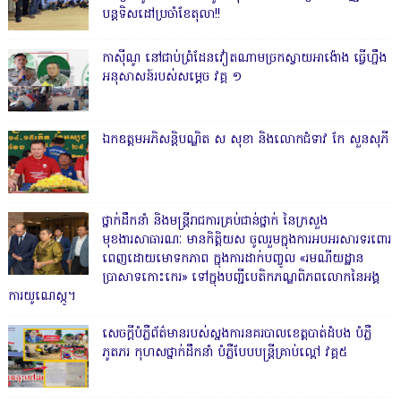
បន្តទិសដៅប្រចាំខែតុលា!!
កាសុីណូ នៅជាប់ព្រំដែនវៀតណាមច្រកស្វាយអាង៉ោង ធ្វើហ្នឹង
អនុសាសន៍របស់សម្ដេច វគ្គ ១
ឯកឧត្តមអភិសន្តិបណ្ឌិត ស សុខា និងលោកជំទាវ កែ សួនសុភី
ថ្នាក់ដឹកនាំ និងមន្ត្រីរាជការគ្រប់ជាន់ថ្នាក់ នៃក្រសួង
មុខងារសាធារណៈ មានកិត្តិយស ចូលរួមក្នុងការអបអរសារទរពោរ
ពេញដោយមោទកភាព ក្នុងការដាក់បញ្ចូល «រមណីយដ្ឋាន
ប្រាសាទកោះកេរ» ទៅក្នុងបញ្ជីបេតិកភណ្ឌពិភពលោកនៃអង្គ
ការយូណេស្កូ។
សេចក្តីបំភ្លឺព័ត៌មានរបស់ស្នងការនគរបាលខេត្តបាត់ដំបង បំភ្លឺ
ភូតភរ កុហសថ្នាក់ដឹកនាំ បំភ្លឺបែបបន្ត្រីគ្រាប់ល្ពៅ វគ្គ៥