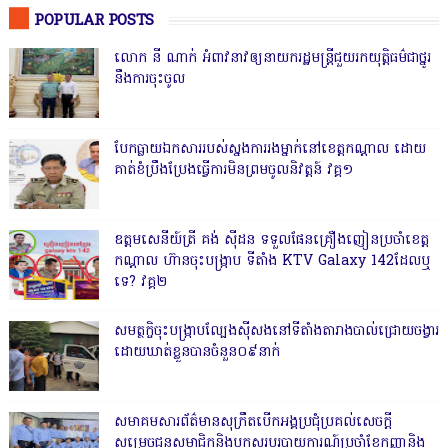
POPULAR POSTS
លោក នី ណាក់ អំពាវនាវឲ្យនាយករដ្ឋមន្ត្រីជួយរកយុត្តិធម៌ជាថ្នូរ
នឹងការចុះចូល
បែកធ្លាយឯកសាររបស់ស្នងការរងម្នាក់នៅខេត្តកណ្ដាល ដោយ
គាត់ខំប្រឹងប្រែងធ្វើការមិនព្រមចូលនិវត្តន៍ វគ្គ១
ឧត្តមសេនីយ៍ត្រី គង់ ស៊ីដន ទទួលផែនគ្រឿងញៀនប្រចាំខេត្ត
កណ្តាល ហ៊ានចុះបង្ក្រាប ទីតាំង KTV Galaxy 142ដែលឬ
ទេ? វគ្គ២
សមត្ថកិ្ចចុះបង្ក្រាបល្បែងស៊ីសងនៅទីតាំងតារាងបាល់ជ្រោយចង្វារ
ដោយឃាត់ខ្លួនបានចំនួន០៩នាក់
សមាគមសារព័ត៌មានសុក្រឹតបើកអង្គប្រជុំប្រគល់សេចក្តី
សម្រេចជូនសមាជិកនិងបូកសរុបរបាយការណ៍ប្រចាំខែកញ្ញានិង