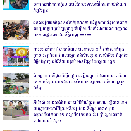
បញ្ជាការកងរាជអាវុធហត្ថលើផ្ទៃប្រទេសចាត់វិធានការយ៉ាងណា
វិញ?វគ្គ១
ជនសង្ស័យជនចំនួន២៨នាក់ត្រូវបានឃាត់ខ្លួនពាក់ព័ន្ធការឆបោក
តាមប្រព័ន្ធបច្ចេកវិទ្យាក្នុងប្រតិបត្តិការដឹកនាំដោយគណៈបញ្ជាការ
ឯកភាពរដ្ឋបាលរាជធានីភ្នំពេញ ‎=====
ព្រះចៅអធិការ ដ៏មានឥទ្ធិពល លោកសុត ដាវី នៅស្រុកកំពុង
ត្រាច ខេត្តកំពត ដែលជាអ្នកកាន់សិលល្អាប់ សាប់រអិល កំពុងតែ
បំផ្លិចបំផ្លាញ ធម៌វិន័យ បន្ទាប់ មានវិដូអូ បែកធ្លាយ វគ្គ១
បែកធ្លាយ កសិដ្ឋានចិញ្ចឹមជ្រូក ជះក្លិនស្អុយ ដែលលោក អធិការ
ស្រុក ម៉ាឡៃអះអាងថាជា របស់លោក ស្វាយជា អភិបាលស្រុក
ម៉ាឡៃ
អីយ៉ាស់ សាងសង់រំលោភ លើដីចំណីផ្លូវសាធារណៈស្ថិតនៅតាម
បណ្ដោយមហាវិថីព្រះមុនីវង្ស កែង និងផ្លូវ ៣៣៤ ក្នុង
សង្កាត់បឹងកេងកង១ ខណ្ឌបឹងកេងកង តើមន្ត្រី រដ្ឋបាលបាត់
ទៅណាអស់ វគ្គ១