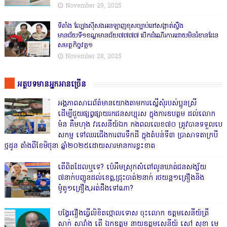
November 29, 2025
ទីតាំង ល្បែងស៊ីសងអនឡាញខុសច្បាប់នៅសង្កាត់សឹ្ចង
មានជ័យទី១ខណ្ឌមានជ័យ៧៧៧៧ បើកដំណើរការដោយមិនរំខានដែន
សមត្ថកិច្ចវគ្គ១
November 28, 2025
អត្ថបទមានអ្នកអានច្រើន
អង្គភាពសារេព័ត៌មានយោងតាមការស្នើសុំរបស់ប្អូនស្រី
ដើម្បីជួយផ្សព្វផ្សាយរកជនសប្បុរស ក្នុងការឧបត្ថម ដល់លោក
ម៉ន គឹមហុង វរសេនីយ៍ឯក កងពលលេខ៧០ ត្រូវបានទទួលបេ
សកម្ម ទៅឈរជើងការពារទឹកដី ក្នុងតំបន់ទី៣ ប្រាសាទតាក្របី
ថ្មដូន តាំងពីខែមិថុនា ឆ្នាំ២០២៥ដោយសារមានការខ្វះខាត
តើពិតដែលឬទេ? ប៉េអឹមស្រុកសំពៅលូនឃាត់ជនសង្ស័យ
៧នាក់បញ្ជូនដល់ខេត្ត,ជ្រុះបាត់២នាក់ រថយន្ត១គ្រឿងនិង
ម៉ូតូ១គ្រឿង,អត់ដឹងទៅណា?
បង្វែររឿងធ្វើលិខិតថ្កោលទោស ចុះលោក ឧត្តមសេនីយ៍ត្រី
សាក់ សារាំង តើ ឯកឧត្តម នាយឧត្តមសេនីយ៍ សៅ សុខា មេ