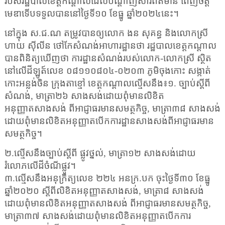
របស់រដ្ឋបាលខេត្តកណ្ដាលដែលបណ្ដាញសារព័ត៌មាន ពេញចិត្ត
មេឌាទើបទទួលបាននៅថ្ងៃទី១០ ខែធ្នូ ឆ្នាំ២០២៤នេះ។
នៅក្នុង ស.ជ.ណ តម្រូវបានឲ្យលោក ងន សុគន្ធ និងលោកស្រី
ហាយ ស៊ីលីន ថៅកែសំណង់អាហារដ្ឋានថា រដ្ឋបាលខេត្តកណ្តាល
បានពិនិត្យឃើញថា ការដ្ឋានសំណង់របស់លោក-លោកស្រី ស្ថិត
នៅលើដីឡូត៍លេខ ០៨១១០៨០៤-០២០៣ ភូមិចុងកោះ សង្កាត់
កោះអន្លង់ចិន ក្រុងតាខ្មៅ ខេត្តកណ្តាលល្មើសនឹង៖១. ច្បាប់ស្តីពី
សំណង់
,
មាត្រា២៦ សាងសង់ដោយពុំមានលិខិត
អនុញ្ញាតសាងសង់ ពីអាជ្ញាធរមានសមត្ថកិច្ច
,
មាត្រា៣៨ សាងសង់
ដោយពុំមានលិខិតអនុញ្ញាតបើកការដ្ឋានសាងសង់ពីអាជ្ញាធរមាន
សមត្ថកិច្ច។
២.ល្មើសនឹងច្បាប់ស្តីពី ផ្លូវថ្នល់
,
មាត្រា១២ សាងសង់ដោយ
រំលោភលើដីចំណីផ្លូវ។
៣.ល្មើសនឹងអនុក្រឹត្យលេខ ២២៤ អនក្រ.បក ចុះថ្ងៃទី៣០ ខែធ្នូ
ឆ្នាំ២០២០ ស្តីពីលិខិតអនុញ្ញាតសាងសង់
,
មាត្រា៨ សាងសង់
ដោយពុំមានលិខិតអនុញ្ញាតសាងសង់ ពីអាជ្ញាធរមានសមត្ថកិច្ច
,
មាត្រា៣៧ សាងសង់ដោយពុំមានលិខិតអនុញ្ញាតបើកការ