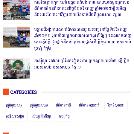
កាន់តែក្តៅគគុក នៅខេត្តបាត់ដំបង ករណីចាប់ឃាត់ខ្លួនអ្នកសារ
ព័ត៌មានចំនួនពីរនាក់នៅថ្ងៃទី០៨ខែកញ្ញាឆ្នាំ២០២៥ម្សិលមិញ
និងដោះលែងទៅវិញដោយមិនទាន់ដឹងពីមូលហេតុ វគ្គ៣
បន្ទាប់ពីអង្គភាពសារព័ត៌មានបានផ្សាយចេញនៅថ្ងៃទី៧ខែកញ្ញា
ឆ្នាំ២០២៥ អ្នកនាំពាក្យកងរាជអាវុធហត្ថលើផ្ទៃប្រទេសបានចេញ
សេចក្តីបំភ្លឺ ជូនថ្នាក់ដឹកនាំគ្រប់ជាន់ថ្នាក់ដើម្បីកុំអោយមានការភាន់
ច្រឡំ វគ្គ២
កាសុីណូ នៅជាប់ព្រំដែនវៀតណាមច្រកស្វាយអាង៉ោង ធ្វើហ្នឹង
អនុសាសន៍របស់សម្ដេច វគ្គ ១
CATEGORIES
ជ្រុងមួយសង្
ជ្រុងមួយសង្គម
ព័ត៌មានជាតិ
ព័ត៌មានអន្តរជាតិ
រិះគន់ស្ថាបនា
សន្តិសុខសង្គម
សិល្បៈនិងកីឡា
សេដ្ឋកិច្ច