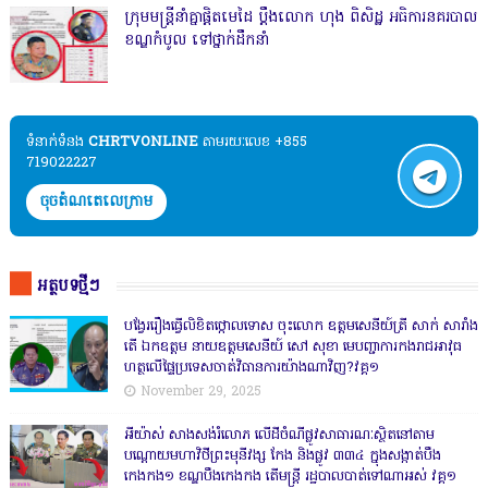
ក្រុមមន្ត្រីនាំគ្នាផ្ដិតមេដៃ ប្ដឹងលោក ហុង ពិសិដ្ឋ អធិការនគរបាល
ខណ្ឌកំបូល ទៅថ្នាក់ដឹកនាំ
ទំនាក់ទំនង​​
CHRTVONLINE
តាមរយៈលេខ +855
719022227
ចុចតំណតេលេក្រាម
អត្ថបទថ្មីៗ
បង្វែររឿងធ្វើលិខិតថ្កោលទោស ចុះលោក ឧត្តមសេនីយ៍ត្រី សាក់ សារាំង
តើ ឯកឧត្តម នាយឧត្តមសេនីយ៍ សៅ សុខា មេបញ្ជាការកងរាជអាវុធ
ហត្ថលើផ្ទៃប្រទេសចាត់វិធានការយ៉ាងណាវិញ?វគ្គ១
November 29, 2025
អីយ៉ាស់ សាងសង់រំលោភ លើដីចំណីផ្លូវសាធារណៈស្ថិតនៅតាម
បណ្ដោយមហាវិថីព្រះមុនីវង្ស កែង និងផ្លូវ ៣៣៤ ក្នុងសង្កាត់បឹង
កេងកង១ ខណ្ឌបឹងកេងកង តើមន្ត្រី រដ្ឋបាលបាត់ទៅណាអស់ វគ្គ១