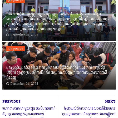
ជ្រុងមួយសង្គម
កងរាជឣាវុធហត្ថខេត្តបញ្ជូនជនសង្ស័យ ចំនួន១៤នាក់ ទៅសាលាដំបូង
ខេត្តឣនុវត្តតាមនីតិវិធី ពាក់ព័ន្ធ ករណីជួញដូរ រក្សាទុក និងប្រើប្រាស់ដោយខុស
ច្បាប់នូវសារធាតុញៀន, កាន់កាប់ ឬដឹកជញ្ជូនអាវុធដោយគ្មានការអនុញ្ញាត,
រួមភេទជាមួយអនីតិជនក្រោមអាយុ១៥ឆ្នាំ ...
December 01, 2025
ជ្រុងមួយសង្គម
ជនសង្ស័យជនចំនួន២៨នាក់ត្រូវបានឃាត់ខ្លួនពាក់ព័ន្ធការឆបោកតាមប្រព័ន្ធ
បច្ចេកវិទ្យាក្នុងប្រតិបត្តិការដឹកនាំដោយគណៈបញ្ជាការឯកភាពរដ្ឋបាលរាជធានី
ភ្នំពេញ ‎=====
December 01, 2025
PREVIOUS
NEXT
យោងតាមឯកសារមួយជ្រុង របស់បុគ្គលពាក់
ស្វែងយល់ពីនគរបាលទេសចរណ៍ដែលមាន
ព័ន្ធ រដ្ឋបាលខេត្តកណ្តាលបានចោទ
មុខល្បាតការពារ និងជួយយកអាសាភ្ញៀវនៅ