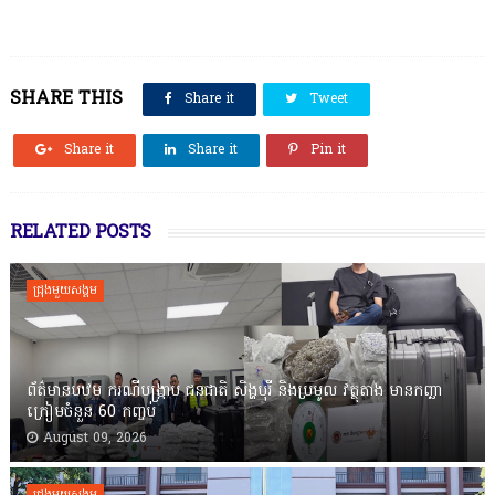
SHARE THIS
Share it
Tweet
Share it
Share it
Pin it
RELATED POSTS
ជ្រុងមួយសង្គម
ព័ត៌មានបឋម ករណីបង្ក្រាប ជនជាតិ សិង្ហបុរី និងប្រមូល វត្ថុតាង មានកញ្ឆា
ក្រៀមចំនួន 60 កញ្ចប់
August 09, 2026