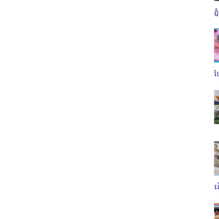
ភ
ប
ត