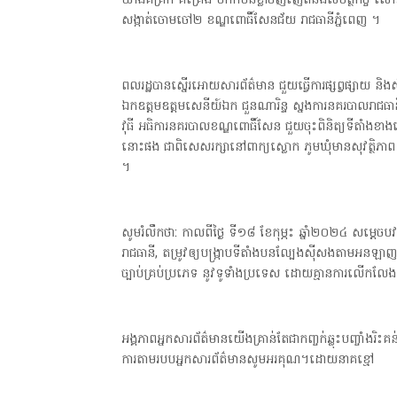
យ៉ាងគគ្រឺក គគ្រេង ហាក់មិនខ្លាចញញើតនិងសមត្ថកិច្ច សោ
សង្កាត់ចោមចៅ២ ខណ្ឌពោធិ៍សែនជ័យ រាជធានីភ្នំពេញ ។
ពលរដ្ឋបានស្នើរអោយសារព័ត៌មាន ជួយធ្វើការផ្សព្វផ្សាយ
ឯកឧត្តមឧត្តមសេនីយ៍ឯក ជួនណារិន្ទ ស្នងការនគរបាលរាជធា
វុធី អធិការនគរបាលខណ្ឌពោធិ៍សែន ជួយចុះពិនិត្យទីតាំងខាង
នោះផង ជាពិសេសរក្សានៅពាក្យស្លោក ភូមឃុំមានសុវត្ថិភាព គ្
។
សូមរំលឹកថា: កាលពីថ្ងៃ ទី១៨ ខែកុម្ភះ ឆ្នាំ២០២៤ សម្តេច
រាជធានី, តម្រូវឲ្យបង្រ្កាបទីតាំងបនល្បែងស៊ីសងតាមអនឡា
ច្បាប់គ្រប់ប្រភេទ នូវទូទាំងប្រទេស ដោយគ្មានការលើកលែ
អង្គភាពអ្នកសារព័ត៌មានយើងគ្រាន់តែជាកញ្ចក់ឆ្លុះបញ្ចាំងរិះគន់ក
ការតាមរបបអ្នកសារព័ត៌មានសូមអរគុណ។ដោយនាគខ្មៅ