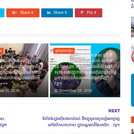
«
ព
Share it
Share it
Pin it
គម
ជ្រុងមួយសង្គម
បង្វែររឿងធ្វើលិខិតថ្កោលទោស ចុះ
ជនចំនួន២៨នាក់ត្រូវបាន
លោក ឧត្តមសេនីយ៍ត្រី សាក់ សារាំង
ាក់ព័ន្ធការឆបោកតាមប្រព័ន្ធ
តើ ឯកឧត្តម នាយឧត្តមសេនីយ៍ សៅ
ាក្នុងប្រតិបត្តិការដឹកនាំដោយ
សុខា មេបញ្ជាការកងរាជអាវុធហត្ថលើផ្ទៃ
ការឯកភាពរដ្ឋបាលរាជធានី
ប្រទេសចាត់វិធានការយ៉ាងណាវិញ?
=====
វគ្គ១
er 01, 2025
November 29, 2025
NEXT
កាស
ទីតាំងល្បែងស៊ីសងមាន់ជល់ នឹងឡូតូតាមប្រពន្ធ័អនឡាញ
វគ្គ២
នៅតែរីកសាយភាយ ក្នុងខណ្ឌពោធិ៍សែនជ័យ…វគ្គ១