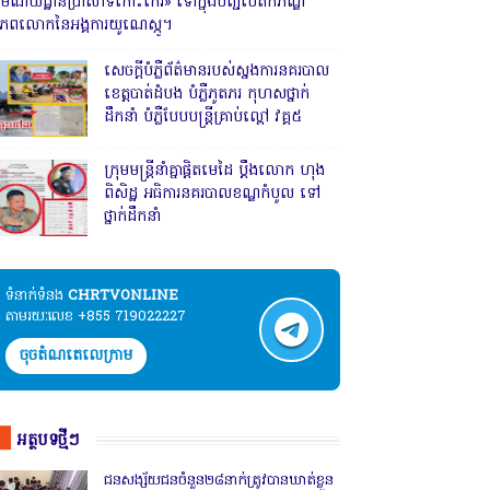
រមណីយដ្ឋានប្រាសាទកោះកេរ» ទៅក្នុងបញ្ជីបេតិកភណ្ឌ
ិភពលោកនៃអង្គការយូណេស្កូ។
សេចក្តីបំភ្លឺព័ត៌មានរបស់ស្នងការនគរបាល
ខេត្តបាត់ដំបង បំភ្លឺភូតភរ កុហសថ្នាក់
ដឹកនាំ បំភ្លឺបែបបន្ត្រីគ្រាប់ល្ពៅ វគ្គ៥
ក្រុមមន្ត្រីនាំគ្នាផ្ដិតមេដៃ ប្ដឹងលោក ហុង
ពិសិដ្ឋ អធិការនគរបាលខណ្ឌកំបូល ទៅ
ថ្នាក់ដឹកនាំ
ទំនាក់ទំនង​​
CHRTVONLINE
តាមរយៈលេខ +855 719022227
ចុចតំណតេលេក្រាម
អត្ថបទថ្មីៗ
ជនសង្ស័យជនចំនួន២៨នាក់ត្រូវបានឃាត់ខ្លួន