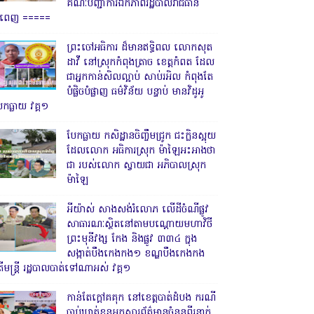
គណៈបញ្ជាការឯកភាពរដ្ឋបាលរាជធានី
្នំពេញ ‎=====
ព្រះចៅអធិការ ដ៏មានឥទ្ធិពល លោកសុត
ដាវី នៅស្រុកកំពុងត្រាច ខេត្តកំពត ដែល
ជាអ្នកកាន់សិលល្អាប់ សាប់រអិល កំពុងតែ
បំផ្លិចបំផ្លាញ ធម៌វិន័យ បន្ទាប់ មានវិដូអូ
ែកធ្លាយ វគ្គ១
បែកធ្លាយ កសិដ្ឋានចិញ្ចឹមជ្រូក ជះក្លិនស្អុយ
ដែលលោក អធិការស្រុក ម៉ាឡៃអះអាងថា
ជា របស់លោក ស្វាយជា អភិបាលស្រុក
ម៉ាឡៃ
អីយ៉ាស់ សាងសង់រំលោភ លើដីចំណីផ្លូវ
សាធារណៈស្ថិតនៅតាមបណ្ដោយមហាវិថី
ព្រះមុនីវង្ស កែង និងផ្លូវ ៣៣៤ ក្នុង
សង្កាត់បឹងកេងកង១ ខណ្ឌបឹងកេងកង
ើមន្ត្រី រដ្ឋបាលបាត់ទៅណាអស់ វគ្គ១
កាន់តែក្តៅគគុក នៅខេត្តបាត់ដំបង ករណី
ចាប់ឃាត់ខ្លួនអ្នកសារព័ត៌មានចំនួនពីរនាក់