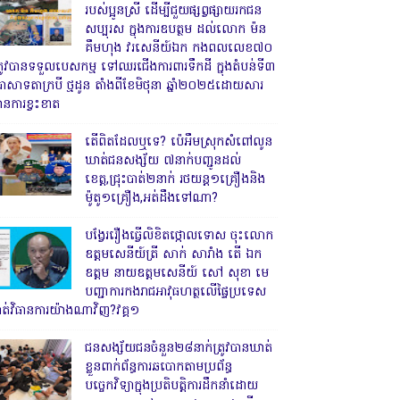
របស់ប្អូនស្រី ដើម្បីជួយផ្សព្វផ្សាយរកជន
សប្បុរស ក្នុងការឧបត្ថម ដល់លោក ម៉ន
គឹមហុង វរសេនីយ៍ឯក កងពលលេខ៧០
្រូវបានទទួលបេសកម្ម ទៅឈរជើងការពារទឹកដី ក្នុងតំបន់ទី៣
្រាសាទតាក្របី ថ្មដូន តាំងពីខែមិថុនា ឆ្នាំ២០២៥ដោយសារ
ានការខ្វះខាត
តើពិតដែលឬទេ? ប៉េអឹមស្រុកសំពៅលូន
ឃាត់ជនសង្ស័យ ៧នាក់បញ្ជូនដល់
ខេត្ត,ជ្រុះបាត់២នាក់ រថយន្ត១គ្រឿងនិង
ម៉ូតូ១គ្រឿង,អត់ដឹងទៅណា?
បង្វែររឿងធ្វើលិខិតថ្កោលទោស ចុះលោក
ឧត្តមសេនីយ៍ត្រី សាក់ សារាំង តើ ឯក
ឧត្តម នាយឧត្តមសេនីយ៍ សៅ សុខា មេ
បញ្ជាការកងរាជអាវុធហត្ថលើផ្ទៃប្រទេស
ាត់វិធានការយ៉ាងណាវិញ?វគ្គ១
ជនសង្ស័យជនចំនួន២៨នាក់ត្រូវបានឃាត់
ខ្លួនពាក់ព័ន្ធការឆបោកតាមប្រព័ន្ធ
បច្ចេកវិទ្យាក្នុងប្រតិបត្តិការដឹកនាំដោយ