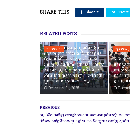
SHARE THIS
Share it
Tweet
RELATED POSTS
កងរាជឣាវុធហត្ថខេត្តបញ្ជូនជនសង្ស័យ
ជ្រុងមួយសង្គម
ជ្រុងមួយសង្
ចំនួន១៤នាក់ ទៅសាលាដំបូងខេត្តឣនុ
វត្តតាមនីតិវិធី ពាក់ព័ន្ធ ករណីជួញដូរ
ជនសង្ស័យ
រក្សាទុក និងប្រើប្រាស់ដោយខុសច្បាប់នូវ
ឃាត់ខ្លួនព
សារធាតុញៀន, កាន់កាប់ ឬដឹកជញ្ជូន
បច្ចេកវិទ្យ
អាវុធដោយគ្មានការអនុញ្ញាត, រួមភេទជា
គណៈបញ្ជា
មួយអនីតិជនក្រោមអាយុ១៥ឆ្នាំ ...
ភ្នំពេញ ‎
December 01, 2025
Decemb
PREVIOUS
បន្ទាប់ពីបានឃើញ ផេកស្នងការដ្ឋាននគរបាលខេត្តកំពង់ស្ពឺ បានប្រ
ព័ត៌មាន នៅថ្ងៃទី២៤ខែតុលាឆ្នាំ២០២៤ និងត្រូវលុបទៅវិញ ស្ងាត់ៗ 