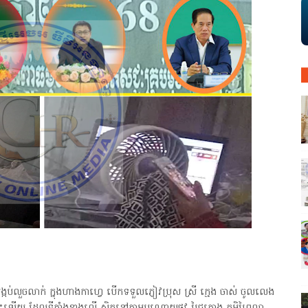
្កប់លួចលាក់ ក្នុងហាងកាហ្វេ បើកទទួលភ្ញៀវប្រុស ស្រី ក្មេង ចាស់ ចូលលេង