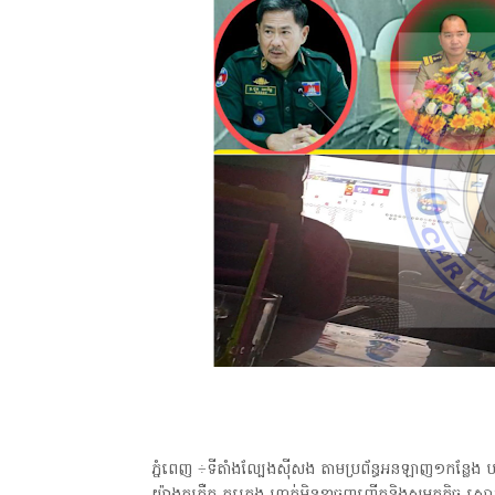
ភ្នំពេញ ÷ទីតាំងល្បែងសុីសង តាមប្រព័ន្ធអនឡាញ១កន្លែង បង