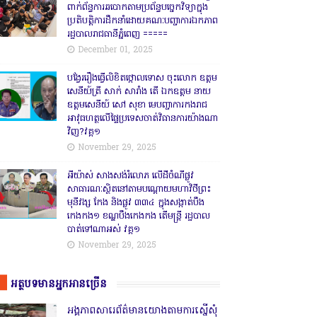
ពាក់ព័ន្ធការឆបោកតាមប្រព័ន្ធបច្ចេកវិទ្យាក្នុង
ប្រតិបត្តិការដឹកនាំដោយគណៈបញ្ជាការឯកភាព
រដ្ឋបាលរាជធានីភ្នំពេញ ‎=====
December 01, 2025
បង្វែររឿងធ្វើលិខិតថ្កោលទោស ចុះលោក ឧត្តម
សេនីយ៍ត្រី សាក់ សារាំង តើ ឯកឧត្តម នាយ
ឧត្តមសេនីយ៍ សៅ សុខា មេបញ្ជាការកងរាជ
អាវុធហត្ថលើផ្ទៃប្រទេសចាត់វិធានការយ៉ាងណា
វិញ?វគ្គ១
November 29, 2025
អីយ៉ាស់ សាងសង់រំលោភ លើដីចំណីផ្លូវ
សាធារណៈស្ថិតនៅតាមបណ្ដោយមហាវិថីព្រះ
មុនីវង្ស កែង និងផ្លូវ ៣៣៤ ក្នុងសង្កាត់បឹង
កេងកង១ ខណ្ឌបឹងកេងកង តើមន្ត្រី រដ្ឋបាល
បាត់ទៅណាអស់ វគ្គ១
November 29, 2025
អត្ថបទមានអ្នកអានច្រើន
អង្គភាពសារេព័ត៌មានយោងតាមការស្នើសុំ