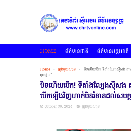
HOME
ព័ត៌មានជាតិ
ព័ត៌មានអន្តរជាតិ
Home
>
ជ្រុងមួយសង្គម
>
បិទហើយបើក! ទីតាំងល្បែងសុីសង តាមប
 គេហទំព័រ ស៊ីអេចអធីវីអនឡាញ ជាព័ត៌មានពិត រហ័ស អព្យាក្រឹត និងរៀបចំ ជ
មូលដ្ឋាន"
បិទហើយបើក! ទីតាំងល្បែងសុីសង 
បើកឡើងវិញហាក់មិនរំខានដល់សមត្ថកិច្
October 30, 2024
ជ្រុងមួយសង្គម