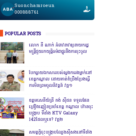
Suonchamroeun
000888761
POPULAR POSTS
លោក នី ណាក់ អំពាវនាវឲ្យនាយករដ្ឋ
មន្ត្រីជួយរកយុត្តិធម៌ជាថ្នូរនឹងការចុះចូល
បែកធ្លាយឯកសាររបស់ស្នងការរងម្នាក់នៅ
ខេត្តកណ្ដាល ដោយគាត់ខំប្រឹងប្រែងធ្វើ
ការមិនព្រមចូលនិវត្តន៍ វគ្គ១
ឧត្តមសេនីយ៍ត្រី គង់ ស៊ីដន ទទួលផែន
គ្រឿងញៀនប្រចាំខេត្ត កណ្តាល ហ៊ានចុះ
បង្ក្រាប ទីតាំង KTV Galaxy
142ដែលឬទេ? វគ្គ២
សមត្ថកិ្ចចុះបង្ក្រាបល្បែងស៊ីសងនៅទីតាំង