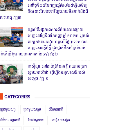
នៅថ្ងៃទី០៨ខែកញ្ញាឆ្នាំ២០២៥ម្សិលមិញ
និងដោះលែងទៅវិញដោយមិនទាន់ដឹងពី
ូលហេតុ វគ្គ៣
បន្ទាប់ពីអង្គភាពសារព័ត៌មានបានផ្សាយ
ចេញនៅថ្ងៃទី៧ខែកញ្ញាឆ្នាំ២០២៥ អ្នកនាំ
ពាក្យកងរាជអាវុធហត្ថលើផ្ទៃប្រទេសបាន
ចេញសេចក្តីបំភ្លឺ ជូនថ្នាក់ដឹកនាំគ្រប់ជាន់
្នាក់ដើម្បីកុំអោយមានការភាន់ច្រឡំ វគ្គ២
កាសុីណូ នៅជាប់ព្រំដែនវៀតណាមច្រក
ស្វាយអាង៉ោង ធ្វើហ្នឹងអនុសាសន៍របស់
សម្ដេច វគ្គ ១
CATEGORIES
ជ្រុងមួយសង្
ជ្រុងមួយសង្គម
ព័ត៌មានជាតិ
ព័ត៌មានអន្តរជាតិ
រិះគន់ស្ថាបនា
សន្តិសុខសង្គម