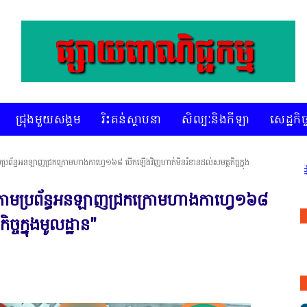
ជ្រុងមួយសង្គម
រិះគន់ស្ថាបនា
សិល្បៈនិងកីឡា
សេដ្ឋកិច្
្រព័ន្ធអនឡាញជ្រកក្រោមហាងកាហ្វេ១៦៨ បើកឡើងវិញហាក់មិនរំខានដល់សមត្ថកិច្ចក្នុង
្រើសរើស ក្រុមការងារ នៅតាមបណ្តាលរាជធានី ខេត្ត មានចំណាប់អារម្មណ៍ សូម
តាមប្រព័ន្ធអនឡាញជ្រកក្រោមហាងកាហ្វេ១៦៨
ចក្នុងមូលដ្ឋាន"