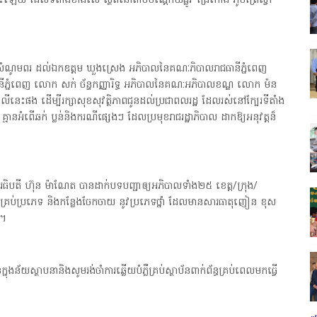
ះឡើយ ដែលទីតាំងខាងលើ ស្ថិតនៅតាមបណ្ដោយផ្លូវ ជ្រៃកោង ភូមិព្រៃល្វា
 និងសំណូមពរ ដល់ឯកឧត្តម ឃួងស្រេង អភិបាលនៃគណៈភិបាលរាជធានីភ្នំពេញ
នីភ្នំពេញ លោក សក់ ច័ន្ទកញ្ញារិទ្ធ អភិបាលនៃគណ:អភិបាលខណ្ឌ លោក ម៉ន
លើនេះផង ដើម្បីរក្សាសុខសុវត្ថិភាពជូនដល់ប្រជាពលរដ្ឋ ដែលរស់នៅក្បែរទីតាំង
មានអំពើឆក់ ប្លន់និងករណីផ្សេងៗ ដែលប្រមុខរាជរដ្ឋាភិបាល ដាកឱ្យអនុវត្តន៏
បវរធិបតី ហ៊ុន ម៉ាណែត បានដាក់បទបញ្ជាឲ្យអភិបាលទាំង២៥ ខេត្ត/ក្រុង/
ញគ្រប់ប្រភេទ និងកន្លែងចែកចាយ នូវប្រភេទថ្នាំ ដែលមានសារធាតុញៀន ខុស
ង។
្នុងន័យស្ថាបនានិងសូមរង់ចាំការឆ្លើយបំភ្លឺគ្រប់ស្ថាប័នពាក់ព័ន្ធគ្រប់ពេលមកធ្វើ