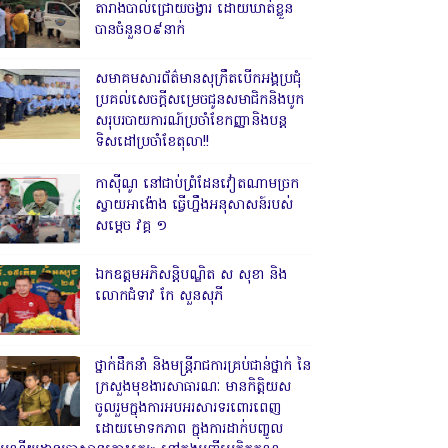
តារាងបាល់ជ្រោយចង្វារ ដោយឃាត់ខ្លួន
បានចំនួន០៩នាក់
សមាគមសារព័ត៌មានសុក្រឹតបើកអង្គប្រជុំ
ប្រគល់សេចក្តីសម្រេចជូនសមាជិកនិងបូក
សរុបរបាយការណ៍ប្រចាំខែកញ្ញានិងបន្ត
ទិសដៅប្រចាំខែតុលា!!
កាសុីណូ នៅជាប់ព្រំដែនវៀតណាមច្រក
ស្វាយអាង៉ោង ធ្វើហ្នឹងអនុសាសន៍របស់
សម្ដេច វគ្គ ១
ឯកឧត្តមអភិសន្តិបណ្ឌិត ស សុខា និង
លោកជំទាវ កែ សួនសុភី
ថ្នាក់ដឹកនាំ និងមន្ត្រីរាជការគ្រប់ជាន់ថ្នាក់ នៃ
ក្រសួងមុខងារសាធារណៈ មានកិត្តិយស
ចូលរួមក្នុងការអបអរសារទរពោរពេញ
ដោយមោទកភាព ក្នុងការដាក់បញ្ចូល