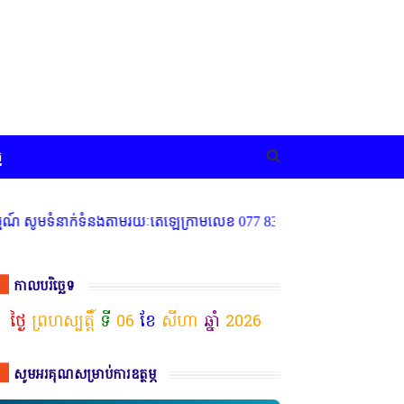
ច
ទំនាក់ទំនងតាមរយៈតេឡេក្រាមលេខ 077 83 66 11
កាលបរិច្ឆេទ
ថ្ងៃ
ព្រហស្បត្តិ៍
ទី
06
ខែ
សីហា
ឆ្នាំ
2026
សូមអរគុណសម្រាប់ការឧត្ថម្ភ