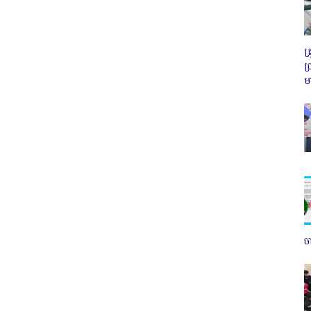
ត
ប
ម
ច