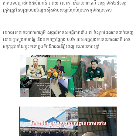
ដាក់បទបញ្ជាយ៉ាងដាច់ណាត់ អោយ លោក អភិបាលរាជធានី ខេត្ត ទាំង២៥ខេត្ត
ក្រុងត្រូវតែបង្ក្រាបបនល្បែងស៊ីសងខុសច្បាប់គ្រប់ប្រភេទទូទាំងប្រទេស
យោងគោលនយោបាយភូមិ សង្កាត់មានសមត្ថិភាពទាំង ៧ ចំណុចដែលបានដាក់ចេញ
ដោយក្រសួងមហាផ្ទៃ និងបទបញ្ជាផ្ទៃក្នុង 00៦ របស់អគ្គស្នងការនគរបាលជាតិ អាច
អនុវត្តបានដែរឬទេនៅក្នុងទឹកដីរាជធានីភ្នំពេញ។ដោយនាគខ្មៅ