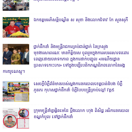
ឯកឧត្តមអភិសន្តិបណ្ឌិត ស សុខា និងលោកជំទាវ កែ សួនសុភី
ថ្នាក់ដឹកនាំ និងមន្ត្រីរាជការគ្រប់ជាន់ថ្នាក់ នៃក្រសួង
មុខងារសាធារណៈ មានកិត្តិយស ចូលរួមក្នុងការអបអរសារទរពោរ
ពេញដោយមោទកភាព ក្នុងការដាក់បញ្ចូល «រមណីយដ្ឋាន
ប្រាសាទកោះកេរ» ទៅក្នុងបញ្ជីបេតិកភណ្ឌពិភពលោកនៃអង្គ
ការយូណេស្កូ។
សេចក្តីបំភ្លឺព័ត៌មានរបស់ស្នងការនគរបាលខេត្តបាត់ដំបង បំភ្លឺ
ភូតភរ កុហសថ្នាក់ដឹកនាំ បំភ្លឺបែបបន្ត្រីគ្រាប់ល្ពៅ វគ្គ៥
ក្រុមមន្ត្រីនាំគ្នាផ្ដិតមេដៃ ប្ដឹងលោក ហុង ពិសិដ្ឋ អធិការនគរបាល
ខណ្ឌកំបូល ទៅថ្នាក់ដឹកនាំ