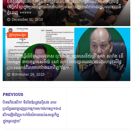
ជនសង្ស័យជនចំនួន២៨នាក់ត្រូវបានឃាត់ខ្លួនពាក់ព័ន្ធការឆបោកតាមប្រព័ន្ធ
បច្ចេកវិទ្យាក្នុងប្រតិបត្តិការដឹកនាំដោយគណៈបញ្ជាការឯកភាពរដ្ឋបាលរាជធានី
ភ្នំពេញ ‎=====
December 01, 2025
ជ្រុងមួយសង្គម
បង្វែររឿងធ្វើលិខិតថ្កោលទោស ចុះលោក ឧត្តមសេនីយ៍ត្រី សាក់ សារាំង តើ
ឯកឧត្តម នាយឧត្តមសេនីយ៍ សៅ សុខា មេបញ្ជាការកងរាជអាវុធហត្ថលើផ្ទៃ
ប្រទេសចាត់វិធានការយ៉ាងណាវិញ?វគ្គ១
November 29, 2025
PREVIOUS
បិទហើយបើក! ទីតាំងល្បែងសុីសង តាម
ប្រព័ន្ធអនឡាញជ្រកក្រោមហាងកាហ្វេ១៦៨
បើកឡើងវិញហាក់មិនរំខានដល់សមត្ថកិច្ច
ក្នុងមូលដ្ឋាន"