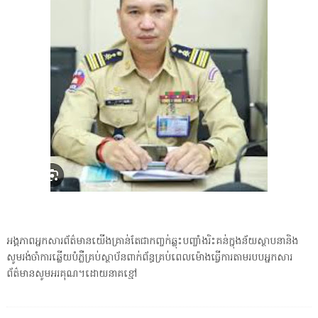
អង្គភាពអ្នកសារព័ត៌មានយើងគ្រាន់តែជាកញ្ចក់ឆ្លុះបញ្ចាំងរិះគន់ក្នុងន័យស្ថាបនានិង
សូមរង់ចាំការឆ្លើយបំភ្លឺគ្រប់ស្ថាប័នពាក់ព័ន្ធគ្រប់ពេលម៉ោងធ្វើការតាមរបបអ្នកសារ
ព័ត៌មានសូមអរគុណ។ដោយនាគខ្មៅ