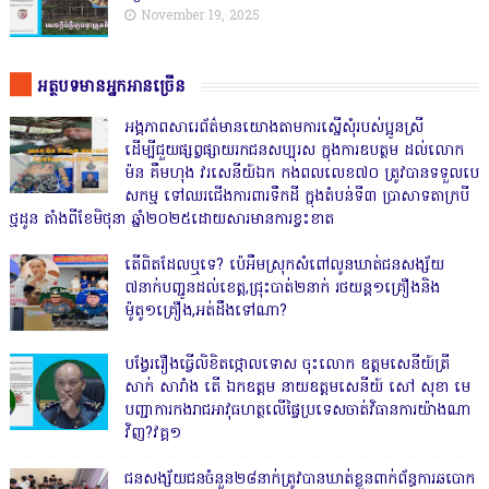
November 19, 2025
អត្ថបទមានអ្នកអានច្រើន
អង្គភាពសារេព័ត៌មានយោងតាមការស្នើសុំរបស់ប្អូនស្រី
ដើម្បីជួយផ្សព្វផ្សាយរកជនសប្បុរស ក្នុងការឧបត្ថម ដល់លោក
ម៉ន គឹមហុង វរសេនីយ៍ឯក កងពលលេខ៧០ ត្រូវបានទទួលបេ
សកម្ម ទៅឈរជើងការពារទឹកដី ក្នុងតំបន់ទី៣ ប្រាសាទតាក្របី
ថ្មដូន តាំងពីខែមិថុនា ឆ្នាំ២០២៥ដោយសារមានការខ្វះខាត
តើពិតដែលឬទេ? ប៉េអឹមស្រុកសំពៅលូនឃាត់ជនសង្ស័យ
៧នាក់បញ្ជូនដល់ខេត្ត,ជ្រុះបាត់២នាក់ រថយន្ត១គ្រឿងនិង
ម៉ូតូ១គ្រឿង,អត់ដឹងទៅណា?
បង្វែររឿងធ្វើលិខិតថ្កោលទោស ចុះលោក ឧត្តមសេនីយ៍ត្រី
សាក់ សារាំង តើ ឯកឧត្តម នាយឧត្តមសេនីយ៍ សៅ សុខា មេ
បញ្ជាការកងរាជអាវុធហត្ថលើផ្ទៃប្រទេសចាត់វិធានការយ៉ាងណា
វិញ?វគ្គ១
ជនសង្ស័យជនចំនួន២៨នាក់ត្រូវបានឃាត់ខ្លួនពាក់ព័ន្ធការឆបោក