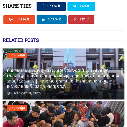
SHARE THIS
Share it
Tweet
Share it
Share it
Pin it
RELATED POSTS
ជ្រុងមួយសង្គម
កងរាជឣាវុធហត្ថខេត្តបញ្ជូនជនសង្ស័យ ចំនួន១៤នាក់ ទៅសាលាដំបូង
ខេត្តឣនុវត្តតាមនីតិវិធី ពាក់ព័ន្ធ ករណីជួញដូរ រក្សាទុក និងប្រើប្រាស់ដោយខុស
ច្បាប់នូវសារធាតុញៀន, កាន់កាប់ ឬដឹកជញ្ជូនអាវុធដោយគ្មានការអនុញ្ញាត,
រួមភេទជាមួយអនីតិជនក្រោមអាយុ១៥ឆ្នាំ ...
December 01, 2025
ជ្រុងមួយសង្គម