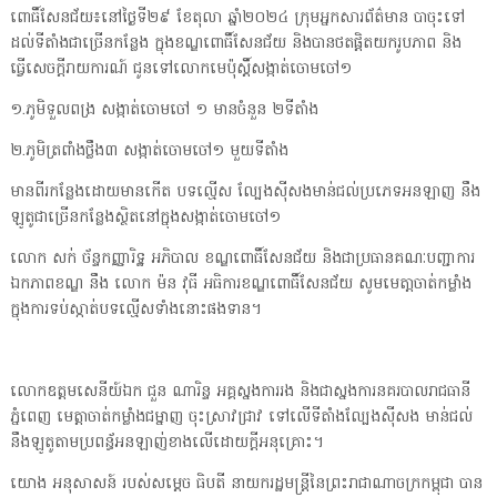
ពោធិ៍សែនជ័យ៖នៅថ្ងៃទី២៩ ខែតុលា ឆ្នាំ២០២៤ ក្រុមអ្នកសារព័ត៌មាន បាចុះទៅ
ដល់ទីតាំងជាច្រើនកន្លែង ក្នុងខណ្ឌពោធិ៍សែនជ័យ និងបានថតផ្តិតយករូបភាព និង
ធ្វើសេចក្តីរាយការណ៍ ជូនទៅលោកមេប៉ុស្តិ៍សង្កាត់ចោមចៅ១
១.ភូមិទួលពង្រ សង្កាត់ចោមចៅ ១ មានចំនួន ២ទីតាំង
២.ភូមិត្រពាំងថ្លឹង៣ សង្កាត់ចោមចៅ១ មួយទីតាំង
មានពីរកន្លែងដោយមានកើត បទល្មើស ល្បែងស៊ីសងមាន់ជល់ប្រភេទអនឡាញ នឹង
ឡូតូជាច្រើនកន្លែងស្ថិតនៅក្នុងសង្កាត់ចោមចៅ១
លោក សក់ ច័ន្ទកញ្ញារិទ្ឋ អភិបាល ខណ្ឌពោធិ៍សែនជ័យ និងជាប្រធានគណៈបញ្ជាការ
ឯកភាពខណ្ឌ នឹង លោក ម៉ន វុធី អធិការខណ្ឌពោធិ៍សែនជ័យ សូមមេតា្តចាត់កម្លាំង
ក្នុងការទប់ស្កាត់បទល្មើសទាំងនោះផងទាន។
លោកឧត្តមសេនីយ៍ឯក ជួន ណារិន្ទ អគ្គស្នងការរង និងជាស្នងការនគរបាលរាជធានី
ភ្នំពេញ មេត្តាចាត់កម្លាំងជម្នាញ ចុះស្រាវជ្រាវ ទៅលើទីតាំងល្បែងស៊ីសង មាន់ជល់
នឹងឡូតូតាមប្រពន្ធ័អនឡាញ់ខាងលើដោយក្តីអនុគ្រោះ។
យោង អនុសាសន៍ របស់សម្តេច ធិបតី នាយករដ្ឋមន្ត្រីនៃព្រះរាជាណាចក្រកម្ពុជា បាន