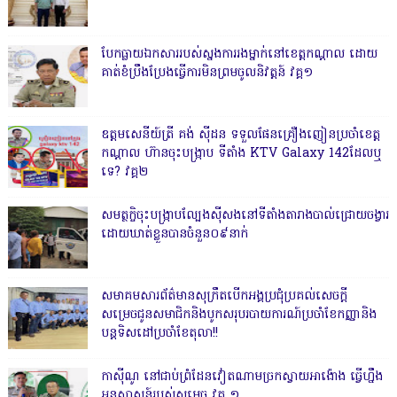
បែកធ្លាយឯកសាររបស់ស្នងការរងម្នាក់នៅខេត្តកណ្ដាល ដោយ
គាត់ខំប្រឹងប្រែងធ្វើការមិនព្រមចូលនិវត្តន៍ វគ្គ១
ឧត្តមសេនីយ៍ត្រី គង់ ស៊ីដន ទទួលផែនគ្រឿងញៀនប្រចាំខេត្ត
កណ្តាល ហ៊ានចុះបង្ក្រាប ទីតាំង KTV Galaxy 142ដែលឬ
ទេ? វគ្គ២
សមត្ថកិ្ចចុះបង្ក្រាបល្បែងស៊ីសងនៅទីតាំងតារាងបាល់ជ្រោយចង្វារ
ដោយឃាត់ខ្លួនបានចំនួន០៩នាក់
សមាគមសារព័ត៌មានសុក្រឹតបើកអង្គប្រជុំប្រគល់សេចក្តី
សម្រេចជូនសមាជិកនិងបូកសរុបរបាយការណ៍ប្រចាំខែកញ្ញានិង
បន្តទិសដៅប្រចាំខែតុលា!!
កាសុីណូ នៅជាប់ព្រំដែនវៀតណាមច្រកស្វាយអាង៉ោង ធ្វើហ្នឹង
អនុសាសន៍របស់សម្ដេច វគ្គ ១