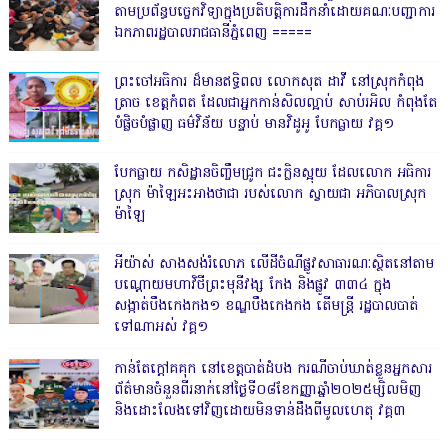
តាមប្រព័ន្ធបច្ចេកវិទ្យាក្នុងប្រតិបត្តិការដឹកនាំដោយគណៈបញ្ជាការ
ឯកភាពរដ្ឋបាលរាជធានីភ្នំពេញ ‎=====
ព្រះចៅអធិការ ដ៏មានឥទ្ធិពល លោកសុត ដាវី នៅស្រុកកំពុង
ត្រាច ខេត្តកំពត ដែលជាអ្នកកាន់សិលល្អាប់ សាប់រអិល កំពុងតែ
បំផ្លិចបំផ្លាញ ធម៌វិន័យ បន្ទាប់ មានវិដូអូ បែកធ្លាយ វគ្គ១
បែកធ្លាយ កសិដ្ឋានចិញ្ចឹមជ្រូក ជះក្លិនស្អុយ ដែលលោក អធិការ
ស្រុក ម៉ាឡៃអះអាងថាជា របស់លោក ស្វាយជា អភិបាលស្រុក
ម៉ាឡៃ
អីយ៉ាស់ សាងសង់រំលោភ លើដីចំណីផ្លូវសាធារណៈស្ថិតនៅតាម
បណ្ដោយមហាវិថីព្រះមុនីវង្ស កែង និងផ្លូវ ៣៣៤ ក្នុង
សង្កាត់បឹងកេងកង១ ខណ្ឌបឹងកេងកង តើមន្ត្រី រដ្ឋបាលបាត់
ទៅណាអស់ វគ្គ១
កាន់តែក្តៅគគុក នៅខេត្តបាត់ដំបង ករណីចាប់ឃាត់ខ្លួនអ្នកសារ
ព័ត៌មានចំនួនពីរនាក់នៅថ្ងៃទី០៨ខែកញ្ញាឆ្នាំ២០២៥ម្សិលមិញ
និងដោះលែងទៅវិញដោយមិនទាន់ដឹងពីមូលហេតុ វគ្គ៣