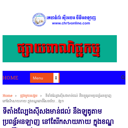
HOME
Home
>
ជ្រុងមួយសង្គម
>
ទីតាំងល្បែងស៊ីសងមាន់ជល់ នឹងឡូតូតាមប្រពន្ធ័អនឡាញ
នៅតែរីកសាយភាយ ក្នុងខណ្ឌពោធិ៍សែនជ័យ…វគ្គ១
ទីតាំងល្បែងស៊ីសងមាន់ជល់ នឹងឡូតូតាម
ប្រពន្ធ័អនឡាញ នៅតែរីកសាយភាយ ក្នុងខណ្ឌ