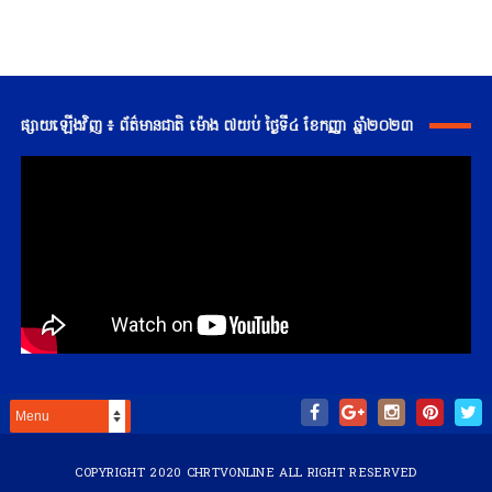
ផ្សាយឡើងវិញ ៖ ព័ត៌មានជាតិ ម៉ោង ៧យប់ ថ្ងៃទី៤ ខែកញ្ញា ឆ្នាំ២០២៣
COPYRIGHT 2020
CHRTVONLINE
ALL RIGHT RESERVED