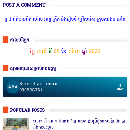
POST A COMMENT
មានពិត រហ័ស អព្យាក្រឹត និងរៀបចំ ជ្រើសរើស ក្រុមការងារ នៅតាមបណ្តាលរា
កាលបរិច្ឆេទ
ថ្ងៃ
សៅរ៍
ទី
08
ខែ
សីហា
ឆ្នាំ
2026
សូមអរគុណសម្រាប់ការឧត្ថម្ភ
Suonchamroeun
000888761
POPULAR POSTS
លោក នី ណាក់ អំពាវនាវឲ្យនាយករដ្ឋមន្ត្រីជួយរកយុត្តិធម៌ជាថ្នូរ
នឹងការចុះចូល