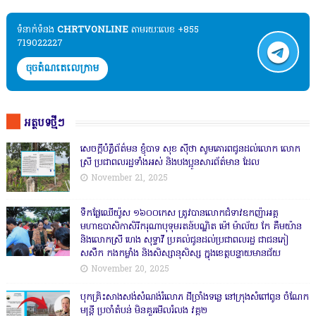
ទំនាក់ទំនង​​
CHRTVONLINE
តាមរយៈលេខ +855
719022227
ចុចតំណតេលេក្រាម
អត្ថបទថ្មីៗ
សេចក្តីបំភ្លឺព័ត៌មន ខ្ញុំបាទ សុខ សុីថា សូមគោរពជូនដល់លោក លោក
ស្រី ប្រជាពលរដ្ឋទាំងអស់ និងបងប្អូនសារព័ត៌មាន ដែល
November 21, 2025
ទឹកផ្លែឈើយ៉ូស ១៦០០កេស ត្រូវបានលោកជំទាវឧកញ៉ាអគ្គ
មហាឧបាសិកាសិរីករុណាបុទុមរតន៍បណ្ឌិត ម៉ៅ ម៉ាល័យ កែ គឹមយ៉ាន
និងលោកស្រី ហេង សុទ្ធាវី ប្រគល់ជូនដល់ប្រជាពលរដ្ឋ ជាជនភៀ
សសឹក កងកម្លាំង និងសិស្សានុសិស្ស ក្នុងខេត្តបន្ទាយមានជ័យ
November 20, 2025
បុកគ្រិះសាងសង់សំណង់រំលោភ ដីច្រាំងទន្លេ នៅក្រុងសំពៅពូន ចំណែក
មន្ត្រី ប្រចាំតំបន់ មិនគួរមើលរំលង វគ្គ២