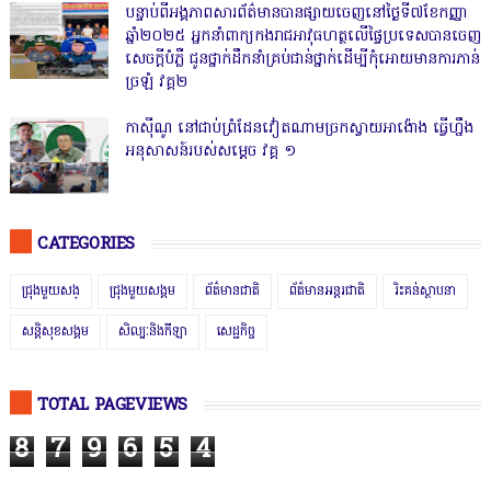
បន្ទាប់ពីអង្គភាពសារព័ត៌មានបានផ្សាយចេញនៅថ្ងៃទី៧ខែកញ្ញា
ឆ្នាំ២០២៥ អ្នកនាំពាក្យកងរាជអាវុធហត្ថលើផ្ទៃប្រទេសបានចេញ
សេចក្តីបំភ្លឺ ជូនថ្នាក់ដឹកនាំគ្រប់ជាន់ថ្នាក់ដើម្បីកុំអោយមានការភាន់
ច្រឡំ វគ្គ២
កាសុីណូ នៅជាប់ព្រំដែនវៀតណាមច្រកស្វាយអាង៉ោង ធ្វើហ្នឹង
អនុសាសន៍របស់សម្ដេច វគ្គ ១
CATEGORIES
ជ្រុងមួយសង្
ជ្រុងមួយសង្គម
ព័ត៌មានជាតិ
ព័ត៌មានអន្តរជាតិ
រិះគន់ស្ថាបនា
សន្តិសុខសង្គម
សិល្បៈនិងកីឡា
សេដ្ឋកិច្ច
TOTAL PAGEVIEWS
8
7
9
6
5
4