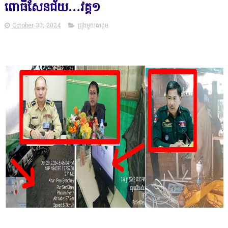
ពោធិ៍សែនជ័យ…វគ្គ១
October 30, 2024
ជ្រុងមួយសង្គម