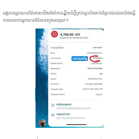
អង្គភាពអ្នកសារព័ត៌មានយើងរង់ចាំការឆ្លើយបំភ្លឺគ្រប់ស្ថាប័នពាក់ព័ន្ធរាល់ពេលម៉ោងធ្វើ
ការតាមរបបអ្នកសារព័ត៌មានសូមអរគុណ។