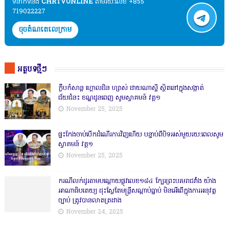
ទំនាក់ទំនង​​
CHRTVONLINE
តាមរយៈលេខ +855
719022227
ចុចតំណតេលេក្រាម
អត្ថបទថ្មីៗ
ក្លឹបកំសាន្ត ហ្គោលដិន ហ្សាស់ ដាយណាស្ទី ស្ថិតនៅក្នុងសង្កាត់
ជ័យជំនះ ខណ្ឌដូនពេញ សូមស្វាគមន៍ វគ្គ១
November 25, 2025
ផ្ទះកែងចាប់បើកដំណើរការវិញហើយ បន្ទាប់ពីបិទអស់មួយរយ:ពេលសូម
ស្វាគមន៍ វគ្គ១
November 25, 2025
ករណីលក់ដូរតាមបណ្តោយផ្លូវលេខ១៨៤ ក្បែរព្រះបរមរាជវាំង យ៉ាង
អាណាធិបតេយ្យ ដុះស្លែតែមន្ត្រីសណ្តាប់ធ្នាប់ មិនអើពើក្នុងការអនុវត្ត
ច្បាប់ ត្រូវបានលាតត្រដាង
November 24, 2025