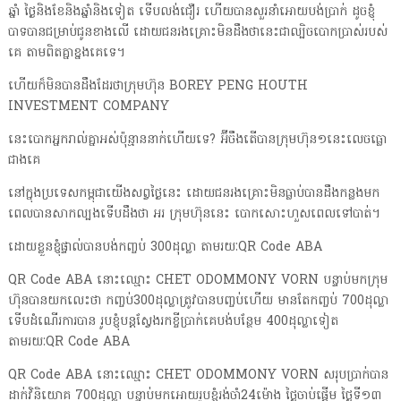
ឆ្នាំ ថ្ងៃនិងខែនិងឆ្នាំនិងទៀត ទើបលង់ជឿរ ហើយបានសួរនាំអោយបង់ប្រាក់ ដូចខ្ញុំ
បាទបានជម្រាប់ជូនខាងលើ ដោយជនរងគ្រោះមិនដឹងថានេះជាល្បិចបោកប្រាស់របស់
គេ តាមពិតគ្នាខ្នងគេទេ។
ហើយក៏មិនបានដឹងដែរថាក្រុមហ៊ុន BOREY PENG HOUTH
INVESTMENT COMPANY
នេះបោកអ្នករាល់គ្នាអស់ប៉ុន្មាននាក់ហើយទេ? អ៊ីចឹងតើបានក្រុមហ៊ុន១នេះលេចធ្លោ
ជាងគេ
នៅក្នុងប្រទេសកម្ពុជាយើងសព្វថ្ងៃនេះ ដោយជនរងគ្រោះមិនធ្លាប់បានដឹងកន្លងមក
ពេលបានសាកល្បងទើបដឹងថា អរ ក្រុមហ៊ុននេះ បោកសោះហួសពេលទៅបាត់។
ដោយខ្លួនខ្ញុំផ្ទាល់បានបង់កញ្ចប់ 300ដុល្លា តាមរយៈQR Code ABA
QR Code ABA នោះឈ្មោះ CHET ODOMMONY VORN បន្ទាប់មកក្រុម
ហ៊ុនបានយកលេះថា កញ្ចប់300ដុល្លាត្រូវបានបញ្ចប់ហើយ មានតែកញ្ចប់ 700ដុល្លា
ទើបដំណើរការបាន រូបខ្ញុំបន្តស្វែងរកខ្ចីប្រាក់គេបង់បន្ថែម 400ដុល្លាទៀត
តាមរយៈQR Code ABA
QR Code ABA នោះឈ្មោះ CHET ODOMMONY VORN សរុបប្រាក់បាន
ដាក់វិនិយោគ 700ដុល្លា បន្ទាប់មកអោយរូបខ្ញុំរង់ចាំ24ម៉ោង ថ្ងៃចាប់ផ្តើម ថ្ងៃទី១៣