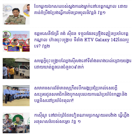
បែកធ្លាយឯកសាររបស់ស្នងការរងម្នាក់នៅខេត្តកណ្ដាល ដោយ
គាត់ខំប្រឹងប្រែងធ្វើការមិនព្រមចូលនិវត្តន៍ វគ្គ១
ឧត្តមសេនីយ៍ត្រី គង់ ស៊ីដន ទទួលផែនគ្រឿងញៀនប្រចាំខេត្ត
កណ្តាល ហ៊ានចុះបង្ក្រាប ទីតាំង KTV Galaxy 142ដែលឬ
ទេ? វគ្គ២
សមត្ថកិ្ចចុះបង្ក្រាបល្បែងស៊ីសងនៅទីតាំងតារាងបាល់ជ្រោយចង្វារ
ដោយឃាត់ខ្លួនបានចំនួន០៩នាក់
សមាគមសារព័ត៌មានសុក្រឹតបើកអង្គប្រជុំប្រគល់សេចក្តី
សម្រេចជូនសមាជិកនិងបូកសរុបរបាយការណ៍ប្រចាំខែកញ្ញានិង
បន្តទិសដៅប្រចាំខែតុលា!!
កាសុីណូ នៅជាប់ព្រំដែនវៀតណាមច្រកស្វាយអាង៉ោង ធ្វើហ្នឹង
អនុសាសន៍របស់សម្ដេច វគ្គ ១