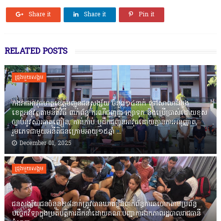
Share it
Share it
Pin it
RELATED POSTS
ជ្រុងមួយសង្គម
កងរាជឣាវុធហត្ថខេត្តបញ្ជូនជនសង្ស័យ ចំនួន១៤នាក់ ទៅសាលាដំបូង
ខេត្តឣនុវត្តតាមនីតិវិធី ពាក់ព័ន្ធ ករណីជួញដូរ រក្សាទុក និងប្រើប្រាស់ដោយខុស
ច្បាប់នូវសារធាតុញៀន, កាន់កាប់ ឬដឹកជញ្ជូនអាវុធដោយគ្មានការអនុញ្ញាត,
រួមភេទជាមួយអនីតិជនក្រោមអាយុ១៥ឆ្នាំ ...
December 01, 2025
ជ្រុងមួយសង្គម
ជនសង្ស័យជនចំនួន២៨នាក់ត្រូវបានឃាត់ខ្លួនពាក់ព័ន្ធការឆបោកតាមប្រព័ន្ធ
បច្ចេកវិទ្យាក្នុងប្រតិបត្តិការដឹកនាំដោយគណៈបញ្ជាការឯកភាពរដ្ឋបាលរាជធានី