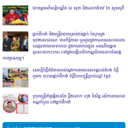
ឯកឧត្តមអភិសន្តិបណ្ឌិត ស សុខា និងលោកជំទាវ កែ សួនសុភី
ថ្នាក់ដឹកនាំ និងមន្ត្រីរាជការគ្រប់ជាន់ថ្នាក់ នៃក្រសួង
មុខងារសាធារណៈ មានកិត្តិយស ចូលរួមក្នុងការអបអរសារទរពោរ
ពេញដោយមោទកភាព ក្នុងការដាក់បញ្ចូល «រមណីយដ្ឋាន
ប្រាសាទកោះកេរ» ទៅក្នុងបញ្ជីបេតិកភណ្ឌពិភពលោកនៃអង្គ
ការយូណេស្កូ។
សេចក្តីបំភ្លឺព័ត៌មានរបស់ស្នងការនគរបាលខេត្តបាត់ដំបង បំភ្លឺ
ភូតភរ កុហសថ្នាក់ដឹកនាំ បំភ្លឺបែបបន្ត្រីគ្រាប់ល្ពៅ វគ្គ៥
ក្រុមមន្ត្រីនាំគ្នាផ្ដិតមេដៃ ប្ដឹងលោក ហុង ពិសិដ្ឋ អធិការនគរបាល
ខណ្ឌកំបូល ទៅថ្នាក់ដឹកនាំ