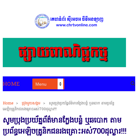
HOME
Home
>
ជ្រុងមួយសង្គម
>
សូមប្រុងប្រយ័ត្នព័ត៌មានក្លែងបន្លំ ឬឆបោក តាមប្រព័ន្ធ
អេឡិចត្រូនិកជនរងគ្រោះអស់700ដុល្លារ!!!
សូមប្រុងប្រយ័ត្នព័ត៌មានក្លែងបន្លំ ឬឆបោក តាម
ប្រព័ន្ធអេឡិចត្រូនិកជនរងគ្រោះអស់700ដុល្លារ!!!