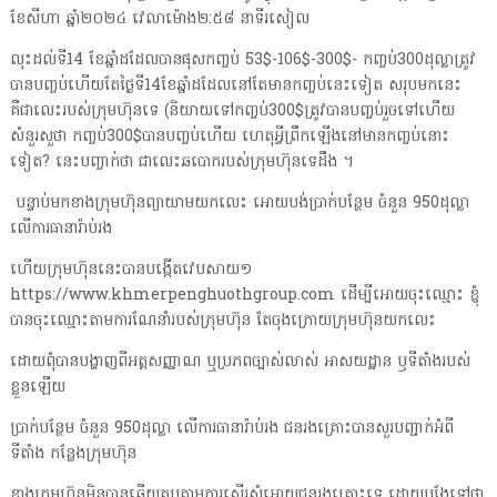
ខែសីហា ឆ្នាំ២០២៤ វេលាម៉ោង២:៥៨ នាទីរសៀល
លុះដល់ទី14 ខែឆ្នាំដដែលបានផុសកញ្ចប់ 53$-106$-300$- កញ្ចប់300ដុល្លាត្រូវ
បានបញ្ចប់ហើយតែថ្ងៃទី14ខែឆ្នាំដដែលនៅតែមានកញ្ចប់នេះទៀត សរុបមកនេះ
គឺជាលេះរបស់ក្រុមហ៊ុនទេ (និយាយទៅកញ្ចប់300$ត្រូវបានបញ្ចប់រួចទៅហើយ
សំនួរសួថា កញ្ចប់300$បានបញ្ចប់ហើយ ហេតុអ្វីព្រឹកឡើងនៅមានកញ្ចប់នោះ
ទៀត? នេះបញ្ចាក់ថា ជាលេះឆបោករបស់ក្រុមហ៊ុនទេដឹង ។
បន្ទាប់មកខាងក្រុមហ៊ុនព្យាយាមយកលេះ អោយបង់ប្រាក់បន្ថែម ចំនួន 950ដុល្លា
លើការធានារ៉ាប់រង
ហើយក្រុមហ៊ុននេះបានបង្កើតវេបសាយ១
https://www.khmerpenghuothgroup.com ដើម្បីអោយចុះឈ្មោះ ខ្ញុំ
បានចុះឈ្មោះតាមការណែនាំរបស់ក្រុមហ៊ុន តែចុងក្រោយក្រុមហ៊ុនយកលេះ
ដោយពុំបានបង្ហាញពីអត្តសញ្ញាណ ឬប្រភពច្បាស់លាស់ អាសយដ្ឋាន ឫទីតាំងរបស់
ខ្លួនឡើយ
ប្រាក់បន្ថែម ចំនួន 950ដុល្លា លើការធានារ៉ាប់រង ជនរងគ្រោះបានសួរបញ្ជាក់អំពី
ទីតាំង កន្លែងក្រុមហ៊ុន
ខាងក្រុមហ៊ុនមិនបានឆ្លើយតបតាមការស្នើរសុំអោយជនរងគ្រោះទេ ដោយបង្វែទៅថា