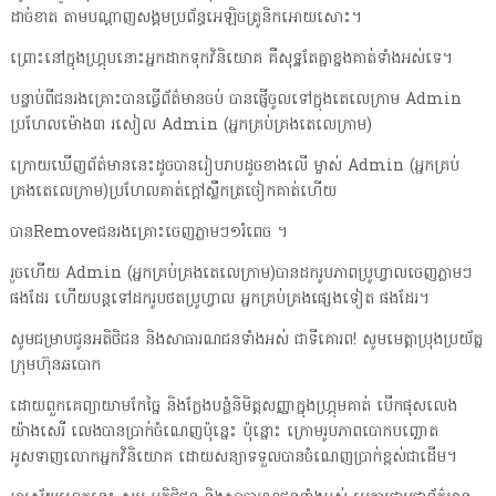
ដាច់ខាត តាមបណ្តាញសង្គមប្រព័ន្ធអេឡិចត្រូនិកអោយសោះ។
ព្រោះនៅក្នុងហ្គ្រុបនោះអ្នកដាកទុកវិនិយោគ គឺសុទ្ឋតែគ្នាខ្នងគាត់ទាំងអស់ទេ។
បន្ទាប់ពីជនរងគ្រោះបានធ្វើព័ត៌មានចប់ បានផ្ញើចូលទៅក្នុងតេលេក្រាម Admin
ប្រហែលម៉ោង៣ រសៀល Admin (អ្នកគ្រប់គ្រងតេលេក្រាម)
ក្រោយឃើញព័ត៌មាននេះដូចបានរៀបរាបដូចខាងលើ ម្ចាស់ Admin (អ្នកគ្រប់
គ្រងតេលេក្រាម)ប្រហែលគាត់ក្តៅស្លឹកត្រចៀកគាត់ហើយ
បានRemoveជនរងគ្រោះចេញភ្លាមៗ១រំពេច ។
រួចហើយ Admin (អ្នកគ្រប់គ្រងតេលេក្រាម)បានដករូបភាពប្រូហ្វាលចេញភ្លាមៗ
ផងដែរ ហើយបន្តទៅដករូបថតប្រូហ្វាល អ្នកគ្រប់គ្រងផ្សេងទៀត ផងដែរ។
សូមជម្រាបជូនអតិថិជន និងសាធារណជនទាំងអស់ ជាទីគោរព! សូមមេត្តាប្រុងប្រយ័ត្ន
ក្រុមហ៊ុនឆបោក
ដោយពួកគេព្យាយាមកែច្នៃ និងក្លែងបន្លំនិមិត្តសញ្ញាក្នុងហ្គ្រុមគាត់ បើកផុសលេង
យ៉ាងសេរី លេងបានប្រាក់ចំណេញប៉ុន្នេះ ប៉ុន្នោះ ក្រោមរូបភាពបោកបញ្ឆោត
អូសទាញលោកអ្នកវិនិយោគ ដោយសន្យាទទួលបានចំណេញប្រាក់ខ្ពស់ជាដើម។