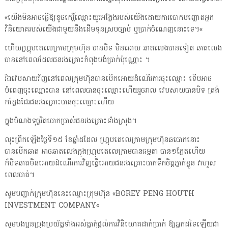
«យើងមិនអាចធ្វើឱ្យខូចកេរ្តិ៍ឈ្មោះយូរអង្វែងរបស់យើងដោយការបោកបញ្ឆោតអ្នក
វិនិយោគរបស់យើងជាមួយនឹងដើមទុនស្របច្បាប់ ឬប្រាក់ចំណេញនោះទេ។«
ហើយហ្គ្រុបតេលេក្រាមក្រុមហ៊ុន បានបិទ មិនអោយ ឆាតលេងបានទៀត ឆាតលេង
បាននៅពេលដែលជនរងគ្រោះកំពុងបង់ប្រាក់ប៉ុណ្ណោះ ។
រីឯវេបសាយវិញនៅពេលក្រុមហ៊ុនបានបើកអោយដំណើរការចុះឈ្មោះ ទើបអាច
បំពេញចុះឈ្មោះបាន នៅពេលបានចុះឈ្មោះហើយរួចរាល វេបសាយបានបិទ ត្រង់
កន្លែងដែរជនរងគ្រោះបានចុះឈ្មោះហើយ
ក្នុងបំណងទុច្ចរិតបោកប្រាស់ជនរងគ្រោះទាំងស្រុង។
លុះព្រឹកឡើងថ្ងៃទី១៥ ខែឆ្នាំដដែល ហ្គ្រុបតេលេក្រាមក្រុមហ៊ុនឆបោកនោះ
បានបើកឆាត អាចឆាតលេងក្នុងហ្គ្រុបតេលេក្រាមបានធម្មតា បាន១ភ្លែតហើយ
ក៏បិទឆាតមិនអោយដំណើរការវិញធ្វើអោយជនរងគ្រោះបាកទឹកចិត្តភ្ញាក់ខ្លួន វាហួស
ពេលបាត់។
សូមបញ្ជាក់ក្រុមហ៊ុននេះឈ្មោះក្រុមហ៊ុន «BOREY PENG HOUTH
INVESTMENT COMPANY«
សូមបងប្អូនប្រុងប្រយ័ត្នទាំងអស់គ្នាកុំផ្តល់ការវិនិយោគដាក់ប្រាក់ ឱ្យអ្នកដទៃឡើយជា