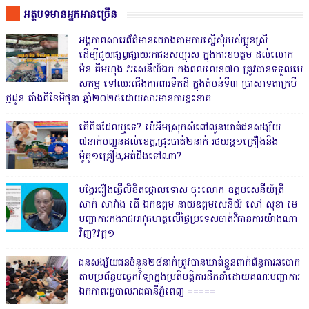
អត្ថបទមានអ្នកអានច្រើន
អង្គភាពសារេព័ត៌មានយោងតាមការស្នើសុំរបស់ប្អូនស្រី
ដើម្បីជួយផ្សព្វផ្សាយរកជនសប្បុរស ក្នុងការឧបត្ថម ដល់លោក
ម៉ន គឹមហុង វរសេនីយ៍ឯក កងពលលេខ៧០ ត្រូវបានទទួលបេ
សកម្ម ទៅឈរជើងការពារទឹកដី ក្នុងតំបន់ទី៣ ប្រាសាទតាក្របី
ថ្មដូន តាំងពីខែមិថុនា ឆ្នាំ២០២៥ដោយសារមានការខ្វះខាត
តើពិតដែលឬទេ? ប៉េអឹមស្រុកសំពៅលូនឃាត់ជនសង្ស័យ
៧នាក់បញ្ជូនដល់ខេត្ត,ជ្រុះបាត់២នាក់ រថយន្ត១គ្រឿងនិង
ម៉ូតូ១គ្រឿង,អត់ដឹងទៅណា?
បង្វែររឿងធ្វើលិខិតថ្កោលទោស ចុះលោក ឧត្តមសេនីយ៍ត្រី
សាក់ សារាំង តើ ឯកឧត្តម នាយឧត្តមសេនីយ៍ សៅ សុខា មេ
បញ្ជាការកងរាជអាវុធហត្ថលើផ្ទៃប្រទេសចាត់វិធានការយ៉ាងណា
វិញ?វគ្គ១
ជនសង្ស័យជនចំនួន២៨នាក់ត្រូវបានឃាត់ខ្លួនពាក់ព័ន្ធការឆបោក
តាមប្រព័ន្ធបច្ចេកវិទ្យាក្នុងប្រតិបត្តិការដឹកនាំដោយគណៈបញ្ជាការ
ឯកភាពរដ្ឋបាលរាជធានីភ្នំពេញ ‎=====