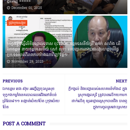
ភ្នំពេញ ‎=====
December 01, 2025
ជ្រុងមួយសង្គម
បង្វែររឿងធ្វើលិខិតថ្កោលទោស ចុះលោក ឧត្តមសេនីយ៍ត្រី សាក់ សារាំង តើ
ឯកឧត្តម នាយឧត្តមសេនីយ៍ សៅ សុខា មេបញ្ជាការកងរាជអាវុធហត្ថលើផ្ទៃ
ប្រទេសចាត់វិធានការយ៉ាងណាវិញ?វគ្គ១
November 29, 2025
PREVIOUS
NEXT
ឯកឧត្តម ខេង ស៊ុម អញ្ជើញចុះសួរសុខ
ក្តីកង្វល់ និងបញ្ហារបស់សហគមន៍ទាំង៨ ក្នុង
ទុក្ខកងកម្លាំងនគរបាលឈរជើងនៅតំបន់
ស្រុកមង្គលបូរី ត្រូវបានលើកយកមក
ព្រំដែន៩១១ សង្កាត់ប៉ោយប៉ែត ក្រុងប៉ោយ
ដាក់លើតុ ឲ្យអាជ្ញាធរស្រុកបានដឹង បានឮ
ប៉ែត
ក្នុងការចូលរួមដោះស្រាយ
POST A COMMENT