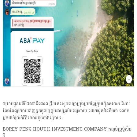
ជម្រាបជូនអតិថិជនជាទីគោរព ថ្មីៗនេះសូមមេត្តាប្រុងប្រយ័ត្នក្រុមហ៊ុនឆបោក ដែល
តែងតែព្យាយាមទាញអ្នកចូលហ្គ្រុបតាមគ្រប់មធ្យោបាយ ដោយជូនដំណឹងថា លោក
អ្នកដាក់ប្រាក់វិនិយោគដូចខាងក្រោម៖
BOREY PENG HOUTH INVESTMENT COMPANY កញ្ចប់ប្រូម៉ូសិន
ថ្មី