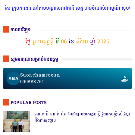
ងារ នៅតាមបណ្តាលរាជធានី ខេត្ត មានចំណាប់អារម្មណ៍ សូមទំនាក់ទំនងតាមរយៈ
កាលបរិច្ឆេទ
ថ្ងៃ
ព្រហស្បត្តិ៍
ទី
06
ខែ
សីហា
ឆ្នាំ
2026
សូមអរគុណសម្រាប់ការឧត្ថម្ភ
Suonchamroeun
000888761
POPULAR POSTS
លោក នី ណាក់ អំពាវនាវឲ្យនាយករដ្ឋមន្ត្រីជួយរកយុត្តិធម៌ជាថ្នូរ
នឹងការចុះចូល