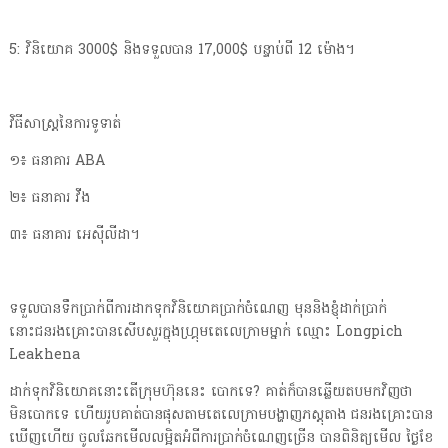
5: វិនិយោគ 3000$ និងទទួលបាន 17,000$ បន្ទាប់ពី 12 ម៉ោង។
វិធីសាស្រ្តនៃការទូទាត់
១៖ ធនាគារ ABA
២៖ ធនាគារ វីង
៣៖ ធនាគារ អេស៊ីលីដា។
ទទួលបានទឹកប្រាក់ពីការដាកទុកវិនិយោគប្រាក់ចំណេញ មុននិងខ្ញុំដាក់ប្រាក់
នោះជនរងគ្រោះបានសើបសួរក្នុងហ្គ្រុមតេលេក្រាមម្នាក់ ឈ្មោះ Longpich
Leakhena
ដាក់ទុកវិនិយោគនោះតើក្រុមហ៊ុននេះ បោកទេ? គាត់ក៏បានឆ្លើយតបមកវិញថា
មិនបោកទេ ហើយរូបគាត់បានផុសតាមតេលេក្រាមបង្ហាញភស្តុតាង ជនរងគ្រោះបាន
ឃើញហើយ ចូលឆែកមើលលម្អិតអំពីការប្រាក់ចំណេញច្រើន បានពិនិត្យមើល ថ្ងៃខែ