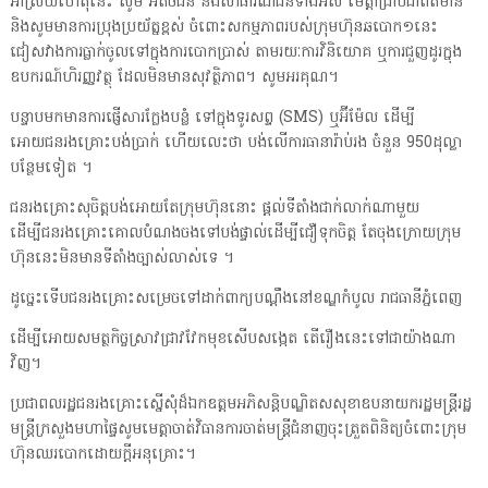
អាស្រ័យហេតុនេះ សូម អតិថិជន និងសាធារណជនទាំងអស់ មេត្តាជ្រាបជាព័ត៌មាន
និងសូមមានការប្រុងប្រយ័ត្នខ្ពស់ ចំពោះសកម្មភាពរបស់ក្រុមហ៊ុនឆបោក១នេះ
ជៀសវាងការធ្លាក់ចូលទៅក្នុងការបោកប្រាស់ តាមរយៈការវិនិយោគ ឬការជួញដូរក្នុង
ឧបករណ៍ហិរញ្ញវត្ថុ ដែលមិនមានសុវត្ថិភាព។ សូមអរគុណ។
បន្ទាបមកមានការផ្ញើសារក្លែងបន្លំ ទៅក្នុងទូរសព្ទ (SMS) ឬអ៊ីម៉ែល ដើម្បី
អោយជនរងគ្រោះបង់ប្រាក់ ហើយលេះថា បង់លើការធានារ៉ាប់រង ចំនួន 950ដុល្លា
បន្ថែមទៀត ។
ជនរងគ្រោះសុចិត្តបង់អោយតែក្រុមហ៊ុននោះ ផ្តល់ទីតាំងជាក់លាក់ណាមួយ
ដើម្បីជនរងគ្រោះគោលបំណងចងទៅបង់ផ្ទាល់ដើម្បីជឿទុកចិត្ត តែចុងក្រោយក្រុម
ហ៊ុននេះមិនមានទីតាំងច្បាស់លាស់ទេ ។
ដូច្នេះទើបជនរងគ្រោះសម្រេចទៅដាក់ពាក្យបណ្តឹងនៅខណ្ឌកំបូល រាជធានីភ្នំពេញ
ដើម្បីអោយសមត្ថកិច្ចស្រាវជ្រាវវែកមុខសើបសង្កេត តើរឿងនេះទៅជាយ៉ាងណា
វិញ។
ប្រជាពលរដ្ឋជនរងគ្រោះស្នើសុំដ៏ឯកឧត្តមអភិសន្តិបណ្ឌិតសសុខាឧបនាយករដ្ឋមន្ត្រីរដ្ឋ
មន្ត្រីក្រសួងមហាផ្ទៃសូមមេត្តាចាត់វិធានការចាត់មន្ត្រីជំនាញចុះត្រួតពិនិត្យចំពោះក្រុម
ហ៊ុនឈរបោកដោយក្តីអនុគ្រោះ។