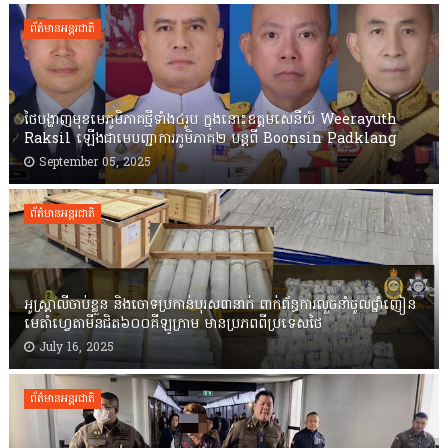
ព័ត៌មានអន្តរជាតិ
ថៃបង្ហាញមុខមេភូមិភាគថ្មីទាំង៤រូប ក្នុងនោះឧត្តមសេនីយ៍ Weerayuth
Raksil ឡើងជាមេបញ្ជាការភូមិភាគ២ បន្តពី Boonsin Padklang
September 05, 2025
ព័ត៌មានអន្តរជាតិ
អូស្រ្តាលីចាប់ខ្លួន និងចោទប្រកាន់បុរស៣នាក់ ពាក់ព័ន្ធការលួចនាំចូលថ្នាំញៀន
មេតាំហ្វេតាមីនជិត៦០០គីឡូក្រាម មានប្រភពពីប្រទេសថៃ
July 16, 2025
ព័ត៌មានអន្តរជាតិ