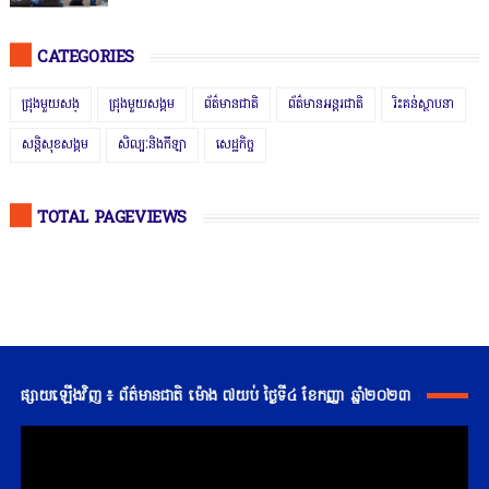
CATEGORIES
ជ្រុងមួយសង្
ជ្រុងមួយសង្គម
ព័ត៌មានជាតិ
ព័ត៌មានអន្តរជាតិ
រិះគន់ស្ថាបនា
សន្តិសុខសង្គម
សិល្បៈនិងកីឡា
សេដ្ឋកិច្ច
TOTAL PAGEVIEWS
ផ្សាយឡើងវិញ ៖ ព័ត៌មានជាតិ ម៉ោង ៧យប់ ថ្ងៃទី៤ ខែកញ្ញា ឆ្នាំ២០២៣