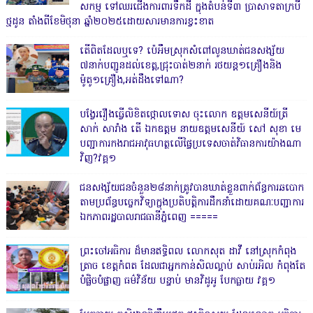
សកម្ម ទៅឈរជើងការពារទឹកដី ក្នុងតំបន់ទី៣ ប្រាសាទតាក្របី
ថ្មដូន តាំងពីខែមិថុនា ឆ្នាំ២០២៥ដោយសារមានការខ្វះខាត
តើពិតដែលឬទេ? ប៉េអឹមស្រុកសំពៅលូនឃាត់ជនសង្ស័យ
៧នាក់បញ្ជូនដល់ខេត្ត,ជ្រុះបាត់២នាក់ រថយន្ត១គ្រឿងនិង
ម៉ូតូ១គ្រឿង,អត់ដឹងទៅណា?
បង្វែររឿងធ្វើលិខិតថ្កោលទោស ចុះលោក ឧត្តមសេនីយ៍ត្រី
សាក់ សារាំង តើ ឯកឧត្តម នាយឧត្តមសេនីយ៍ សៅ សុខា មេ
បញ្ជាការកងរាជអាវុធហត្ថលើផ្ទៃប្រទេសចាត់វិធានការយ៉ាងណា
វិញ?វគ្គ១
ជនសង្ស័យជនចំនួន២៨នាក់ត្រូវបានឃាត់ខ្លួនពាក់ព័ន្ធការឆបោក
តាមប្រព័ន្ធបច្ចេកវិទ្យាក្នុងប្រតិបត្តិការដឹកនាំដោយគណៈបញ្ជាការ
ឯកភាពរដ្ឋបាលរាជធានីភ្នំពេញ ‎=====
ព្រះចៅអធិការ ដ៏មានឥទ្ធិពល លោកសុត ដាវី នៅស្រុកកំពុង
ត្រាច ខេត្តកំពត ដែលជាអ្នកកាន់សិលល្អាប់ សាប់រអិល កំពុងតែ
បំផ្លិចបំផ្លាញ ធម៌វិន័យ បន្ទាប់ មានវិដូអូ បែកធ្លាយ វគ្គ១