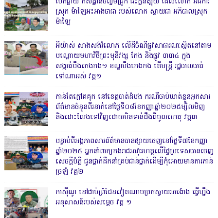
បែកធ្លាយ កសិដ្ឋានចិញ្ចឹមជ្រូក ជះក្លិនស្អុយ ដែលលោក អធិការ
ស្រុក ម៉ាឡៃអះអាងថាជា របស់លោក ស្វាយជា អភិបាលស្រុក
ម៉ាឡៃ
អីយ៉ាស់ សាងសង់រំលោភ លើដីចំណីផ្លូវសាធារណៈស្ថិតនៅតាម
បណ្ដោយមហាវិថីព្រះមុនីវង្ស កែង និងផ្លូវ ៣៣៤ ក្នុង
សង្កាត់បឹងកេងកង១ ខណ្ឌបឹងកេងកង តើមន្ត្រី រដ្ឋបាលបាត់
ទៅណាអស់ វគ្គ១
កាន់តែក្តៅគគុក នៅខេត្តបាត់ដំបង ករណីចាប់ឃាត់ខ្លួនអ្នកសារ
ព័ត៌មានចំនួនពីរនាក់នៅថ្ងៃទី០៨ខែកញ្ញាឆ្នាំ២០២៥ម្សិលមិញ
និងដោះលែងទៅវិញដោយមិនទាន់ដឹងពីមូលហេតុ វគ្គ៣
បន្ទាប់ពីអង្គភាពសារព័ត៌មានបានផ្សាយចេញនៅថ្ងៃទី៧ខែកញ្ញា
ឆ្នាំ២០២៥ អ្នកនាំពាក្យកងរាជអាវុធហត្ថលើផ្ទៃប្រទេសបានចេញ
សេចក្តីបំភ្លឺ ជូនថ្នាក់ដឹកនាំគ្រប់ជាន់ថ្នាក់ដើម្បីកុំអោយមានការភាន់
ច្រឡំ វគ្គ២
កាសុីណូ នៅជាប់ព្រំដែនវៀតណាមច្រកស្វាយអាង៉ោង ធ្វើហ្នឹង
អនុសាសន៍របស់សម្ដេច វគ្គ ១