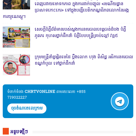
ពេញដោយមោទកភាព ក្នុងការដាក់បញ្ចូល «រមណីយដ្ឋាន
ប្រាសាទកោះកេរ» ទៅក្នុងបញ្ជីបេតិកភណ្ឌពិភពលោកនៃអង្គ
ការយូណេស្កូ។
សេចក្តីបំភ្លឺព័ត៌មានរបស់ស្នងការនគរបាលខេត្តបាត់ដំបង បំភ្លឺ
ភូតភរ កុហសថ្នាក់ដឹកនាំ បំភ្លឺបែបបន្ត្រីគ្រាប់ល្ពៅ វគ្គ៥
ក្រុមមន្ត្រីនាំគ្នាផ្ដិតមេដៃ ប្ដឹងលោក ហុង ពិសិដ្ឋ អធិការនគរបាល
ខណ្ឌកំបូល ទៅថ្នាក់ដឹកនាំ
ទំនាក់ទំនង​​
CHRTVONLINE
តាមរយៈលេខ +855
719022227
ចុចតំណតេលេក្រាម
អត្ថបទថ្មីៗ