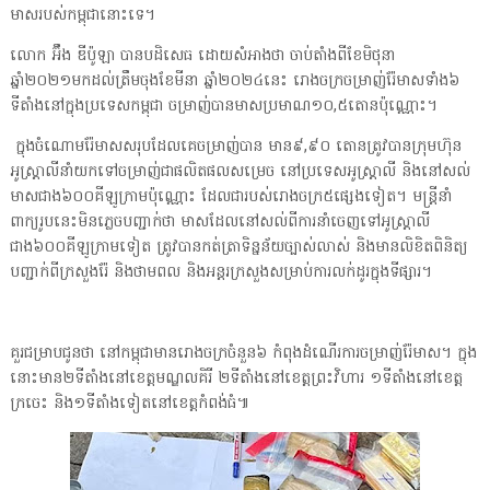
មាសរបស់កម្ពុជានោះទេ។
លោក អ៊ឹង ឌីប៉ូឡា បានបដិសេធ ដោយសំអាងថា ចាប់តាំងពីខែមិថុនា
ឆ្នាំ២០២១មកដល់ត្រឹមចុងខែមីនា ឆ្នាំ២០២៤នេះ រោងចក្រចម្រាញ់រ៉ែមាសទាំង៦
ទីតាំងនៅក្នុងប្រទេសកម្ពុជា ចម្រាញ់បានមាសប្រមាណ១០,៥តោនប៉ុណ្ណោះ។
ក្នុងចំណោមរ៉ែមាសសរុបដែលគេចម្រាញ់បាន មាន៩,៩០ តោនត្រូវបានក្រុមហ៊ុន
អូស្ដ្រាលីនាំយកទៅចម្រាញ់ជាផលិតផលសម្រេច នៅប្រទេសអូស្ដ្រាលី និងនៅសល់
មាសជាង៦០០គីឡូក្រាមប៉ុណ្ណោះ ដែលជារបស់រោងចក្រ៥ផ្សេងទៀត។ មន្ដ្រីនាំ
ពាក្យរូបនេះមិនភ្លេចបញ្ជាក់ថា មាសដែលនៅសល់ពីការនាំចេញទៅអូស្ដ្រាលី
ជាង៦០០គីឡូក្រាមទៀត ត្រូវបានកត់ត្រាទិន្នន័យច្បាស់លាស់ និងមានលិខិតពិនិត្យ
បញ្ជាក់ពីក្រសួងរ៉ែ និងថាមពល និងអន្ដរក្រសួងសម្រាប់ការលក់ដូរក្នុងទីផ្សារ។
គួរជម្រាបជូនថា នៅកម្ពុជាមានរោងចក្រចំនួន៦ កំពុងដំណើរការចម្រាញ់រ៉ែមាស។ ក្នុង
នោះមាន២ទីតាំងនៅខេត្តមណ្ឌលគិរី ២ទីតាំងនៅខេត្តព្រះវិហារ ១ទីតាំងនៅខេត្ត
ក្រចេះ និង១ទីតាំងទៀតនៅខេត្តកំពង់ធំ៕