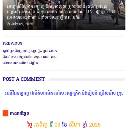
មេក្លោងធំល្បែងអនឡាញ និងលាងលុយ ត្រូវបានចាប់ខ្លួននៅព្រលាន
យន្តហោះដនមឿង ទីក្រុងបាងកក ខណៈរបាយការណ៍ UN បង្ហាញថា ថៃជា
ប្រទេសច្រកឆ្លងកាត់ និងចែកចាយគ្រឿងញៀនដ៏ធំ
July 09, 2025
PREVIOUS
ស្វាមីអ្នកជំនួញអនឡាញល្បីឈ្មោះ លោក
ជំទាវ មាស ច័ន្ទដាលីន ទទួលមរណ-ភាព
ដោយសារករណីចាប់ជម្រិត
POST A COMMENT
ីអនឡាញ ជាព័ត៌មានពិត រហ័ស អព្យាក្រឹត និងរៀបចំ ជ្រើសរើស ក្រុមការងារ 
កាលបរិច្ឆេទ
ថ្ងៃ
អាទិត្យ
ទី
09
ខែ
សីហា
ឆ្នាំ
2026