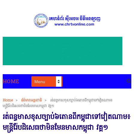
HOME
Home
>
ព័ត៌មានអន្តរជាតិ
>
រត់ពន្ធមាសខុសច្បាប់៦តោនពីកម្ពុជាទៅវៀតណាម៖
មន្ដ្រីរ៉ែបដិសេធថាមិនមែនមាសកម្ពុជា វគ្គ១
រត់ពន្ធមាសខុសច្បាប់៦តោនពីកម្ពុជាទៅវៀតណាម៖
មន្ដ្រីរ៉ែបដិសេធថាមិនមែនមាសកម្ពុជា វគ្គ១