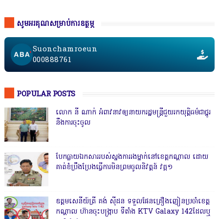
សូមអរគុណសម្រាប់ការឧត្ថម្ភ
Suonchamroeun
000888761
POPULAR POSTS
លោក នី ណាក់ អំពាវនាវឲ្យនាយករដ្ឋមន្ត្រីជួយរកយុត្តិធម៌ជាថ្នូរ
នឹងការចុះចូល
បែកធ្លាយឯកសាររបស់ស្នងការរងម្នាក់នៅខេត្តកណ្ដាល ដោយ
គាត់ខំប្រឹងប្រែងធ្វើការមិនព្រមចូលនិវត្តន៍ វគ្គ១
ឧត្តមសេនីយ៍ត្រី គង់ ស៊ីដន ទទួលផែនគ្រឿងញៀនប្រចាំខេត្ត
កណ្តាល ហ៊ានចុះបង្ក្រាប ទីតាំង KTV Galaxy 142ដែលឬ