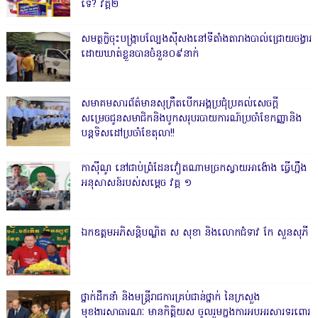
ទេ? វគ្គ២
សមត្ថកិ្ចចុះបង្ក្រាបល្បែងស៊ីសងនៅទីតាំងតារាងបាល់ជ្រោយចង្វារ
ដោយឃាត់ខ្លួនបានចំនួន០៩នាក់
សមាគមសារព័ត៌មានសុក្រឹតបើកអង្គប្រជុំប្រគល់សេចក្តី
សម្រេចជូនសមាជិកនិងបូកសរុបរបាយការណ៍ប្រចាំខែកញ្ញានិង
បន្តទិសដៅប្រចាំខែតុលា!!
កាសុីណូ នៅជាប់ព្រំដែនវៀតណាមច្រកស្វាយអាង៉ោង ធ្វើហ្នឹង
អនុសាសន៍របស់សម្ដេច វគ្គ ១
ឯកឧត្តមអភិសន្តិបណ្ឌិត ស សុខា និងលោកជំទាវ កែ សួនសុភី
ថ្នាក់ដឹកនាំ និងមន្ត្រីរាជការគ្រប់ជាន់ថ្នាក់ នៃក្រសួង
មុខងារសាធារណៈ មានកិត្តិយស ចូលរួមក្នុងការអបអរសារទរពោរ