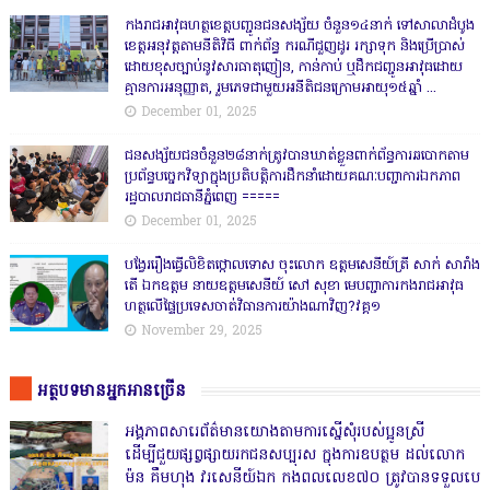
កងរាជឣាវុធហត្ថខេត្តបញ្ជូនជនសង្ស័យ ចំនួន១៤នាក់ ទៅសាលាដំបូង
ខេត្តឣនុវត្តតាមនីតិវិធី ពាក់ព័ន្ធ ករណីជួញដូរ រក្សាទុក និងប្រើប្រាស់
ដោយខុសច្បាប់នូវសារធាតុញៀន, កាន់កាប់ ឬដឹកជញ្ជូនអាវុធដោយ
គ្មានការអនុញ្ញាត, រួមភេទជាមួយអនីតិជនក្រោមអាយុ១៥ឆ្នាំ ...
December 01, 2025
ជនសង្ស័យជនចំនួន២៨នាក់ត្រូវបានឃាត់ខ្លួនពាក់ព័ន្ធការឆបោកតាម
ប្រព័ន្ធបច្ចេកវិទ្យាក្នុងប្រតិបត្តិការដឹកនាំដោយគណៈបញ្ជាការឯកភាព
រដ្ឋបាលរាជធានីភ្នំពេញ ‎=====
December 01, 2025
បង្វែររឿងធ្វើលិខិតថ្កោលទោស ចុះលោក ឧត្តមសេនីយ៍ត្រី សាក់ សារាំង
តើ ឯកឧត្តម នាយឧត្តមសេនីយ៍ សៅ សុខា មេបញ្ជាការកងរាជអាវុធ
ហត្ថលើផ្ទៃប្រទេសចាត់វិធានការយ៉ាងណាវិញ?វគ្គ១
November 29, 2025
អត្ថបទមានអ្នកអានច្រើន
អង្គភាពសារេព័ត៌មានយោងតាមការស្នើសុំរបស់ប្អូនស្រី
ដើម្បីជួយផ្សព្វផ្សាយរកជនសប្បុរស ក្នុងការឧបត្ថម ដល់លោក
ម៉ន គឹមហុង វរសេនីយ៍ឯក កងពលលេខ៧០ ត្រូវបានទទួលបេ