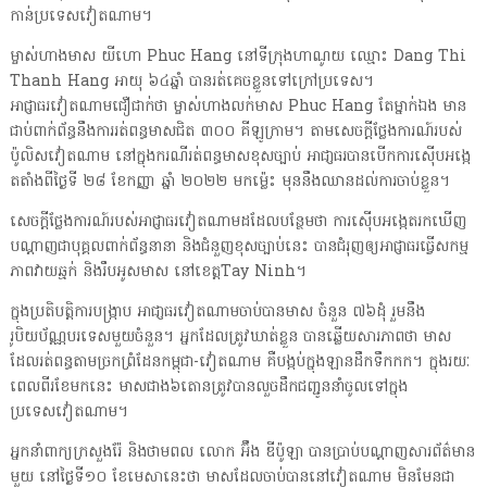
កាន់ប្រទេសវៀតណាម។
ម្ចាស់ហាងមាស យីហោ Phuc Hang នៅទីក្រុងហាណូយ ឈ្មោះ Dang Thi
Thanh Hang អាយុ ៦៤ឆ្នាំ បានរត់គេចខ្លួនទៅក្រៅប្រទេស។
អាជ្ញាធរវៀតណាមជឿជាក់ថា ម្ចាស់ហាងលក់មាស Phuc Hang តែម្នាក់ឯង មាន
ជាប់ពាក់ព័ន្ធនឹងការរត់ពន្ធមាសជិត ៣០០ គីឡូក្រាម។ តាមសេចក្តីថ្លែងការណ៍របស់
ប៉ូលិសវៀតណាម នៅក្នុងករណីរត់ពន្ធមាសខុសច្បាប់ អាជា្ញធរបានបើកការស៊ើបអង្កេ
តតាំងពីថ្ងៃទី ២៨ ខែកញ្ញា ឆ្នាំ ២០២២ មកម្ល៉េះ មុននឹងឈានដល់ការចាប់ខ្លួន។
សេចក្ដីថ្លែងការណ៍របស់អាជ្ញាធរវៀតណាមដដែលបន្ថែមថា ការស៊ើបអង្កេតរកឃើញ
បណ្តាញជាបុគ្គលពាក់ព័ន្ធនានា និងជំនួញខុសច្បាប់នេះ បានជំរុញឲ្យអាជ្ញាធរធ្វើសកម្ម
ភាពវាយឆ្មក់ និងរឹបអូសមាស នៅខេត្តTay Ninh។
ក្នុងប្រតិបត្តិការបង្ក្រាប អាជា្ញធរវៀតណាមចាប់បានមាស ចំនួន ៧៦ដុំ រួមនឹង
រូបិយប័ណ្ណបរទេសមួយចំនួន។ អ្នកដែលត្រូវឃាត់ខ្លួន បានឆ្លើយសារភាពថា មាស
ដែលរត់ពន្ធតាមច្រកព្រំដែនកម្ពុជា-វៀតណាម គឺបង្កប់ក្នុងឡានដឹកទឹកកក។ ក្នុងរយៈ
ពេលពីរខែមកនេះ មាសជាង៦តោនត្រូវបានលួចដឹកជញ្ជូននាំចូលទៅក្នុង
ប្រទេសវៀតណាម។
អ្នកនាំពាក្យក្រសួងរ៉ែ និងថាមពល លោក អ៊ឹង ឌីប៉ូឡា បានប្រាប់បណ្តាញសារព័ត៌មាន
មួយ នៅថ្ងៃទី១០ ខែមេសានេះថា មាសដែលចាប់បាននៅវៀតណាម មិនមែនជា