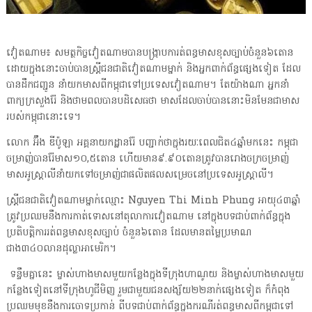
វៀតណាម៖ សមត្ថកិច្ចវៀតណាមបានបង្ក្រាបការត់ពន្ធមាសខុសច្បាប់ចំនួន៦តោន
ដោយក្នុងនោះចាប់បានស្រ្តីជនជាតិវៀតណាមម្នាក់ និងអ្នកពាក់ព័ន្ធផ្សេងទៀត ដែល
បានដឹកជញ្ជូន នាំយកមាសពីកម្ពុជាទៅប្រទេសវៀតណាម។ តែយ៉ាងណា អ្នកនាំ
ពាក្យក្រសួងរ៉ែ និងថាមពលបានបដិសេធថា មាសដែលចាប់បាននោះមិនមែនជាមាស
របស់កម្ពុជានោះទេ។
លោក អ៊ឹង ឌីប៉ូឡា អគ្គនាយកដ្ឋានរ៉ែ បញ្ជាក់ថាក្នុងរយៈពេលជិត៤ឆ្នាំមកនេះ កម្ពុជា
ចម្រាញ់បានរ៉ែមាស១០,៥តោន ហើយមាន៩.៩០តោនត្រូវបានរោងចក្រចម្រាញ់
មាសអូស្ដ្រាលីនាំយកទៅចម្រាញ់ជាផលិតផលសម្រេចនៅប្រទេសអូស្ដ្រាលី។
ស្រ្ដីជនជាតិវៀតណាមម្នាក់ឈ្មោះ Nguyen Thi Minh Phung អាយុ៤៣ឆ្នាំ
ត្រូវប្រឈមនឹងការកាត់ទោសនៅតុលាការវៀតណាម នៅក្នុងបទជាប់ពាក់ព័ន្ធក្នុង
ប្រតិបត្តិការរត់ពន្ធមាសខុសច្បាប់ ចំនួន៦តោន ដែលមានតម្លៃប្រមាណ
ជាង៣៤០លានដុល្លាអាមេរិក។
ទន្ទឹមគ្នានេះ ម្ចាស់ហាងមាសមួយកន្លែងក្នុងទីក្រុងហាណូយ និងម្ចាស់ហាងមាសមួយ
កន្លែងទៀតនៅទីក្រុងហូជីមិញ រួមជាមួយជនសង្ស័យ២២នាក់ផ្សេងទៀត ក៏កំពុង
ប្រឈមមុខនឹងការចោទប្រកាន់ ពីបទជាប់ពាក់ព័ន្ធក្នុងករណីរត់ពន្ធមាសពីកម្ពុជាទៅ