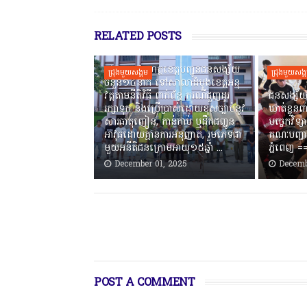
RELATED POSTS
កងរាជឣាវុធហត្ថខេត្តបញ្ជូនជនសង្ស័យ
ជ្រុងមួយសង្គម
ជ្រុងមួយសង្
ចំនួន១៤នាក់ ទៅសាលាដំបូងខេត្តឣនុ
វត្តតាមនីតិវិធី ពាក់ព័ន្ធ ករណីជួញដូរ
ជនសង្ស័យ
រក្សាទុក និងប្រើប្រាស់ដោយខុសច្បាប់នូវ
ឃាត់ខ្លួនព
សារធាតុញៀន, កាន់កាប់ ឬដឹកជញ្ជូន
បច្ចេកវិទ្យ
អាវុធដោយគ្មានការអនុញ្ញាត, រួមភេទជា
គណៈបញ្ជា
មួយអនីតិជនក្រោមអាយុ១៥ឆ្នាំ ...
ភ្នំពេញ ‎
December 01, 2025
Decemb
POST A COMMENT