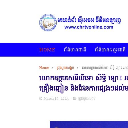
HOME
ព័ត៌មានជាតិ
ព័ត៌មានអន្តរជាតិ
Home
>
ជ្រុងមួយសង្គម
>
លោកឧត្តមសេនីយ៍ទោ សិទ្ធិ ឡោះ អញ្ជើញ
* គេហទំព័រ ស៊ីអេចអធីវីអនឡាញ ជាព័ត៌ម
លោកឧត្តមសេនីយ៍ទោ សិទ្ធិ ឡោះ អញ្ជើ
គ្រឿងញៀន និងផែនការផ្សេងៗដល់មន្ត
March 14, 2024
ជ្រុងមួយសង្គម