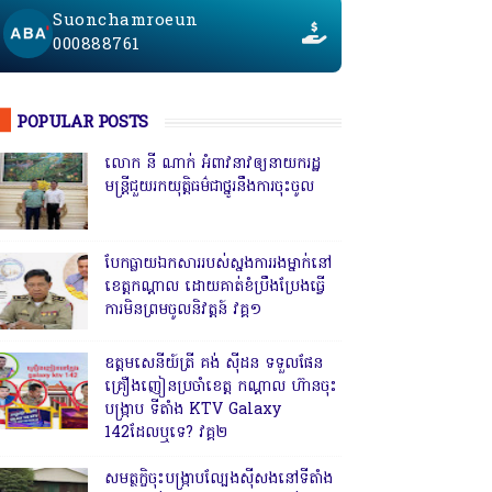
Suonchamroeun
000888761
POPULAR POSTS
លោក នី ណាក់ អំពាវនាវឲ្យនាយករដ្ឋ
មន្ត្រីជួយរកយុត្តិធម៌ជាថ្នូរនឹងការចុះចូល
បែកធ្លាយឯកសាររបស់ស្នងការរងម្នាក់នៅ
ខេត្តកណ្ដាល ដោយគាត់ខំប្រឹងប្រែងធ្វើ
ការមិនព្រមចូលនិវត្តន៍ វគ្គ១
ឧត្តមសេនីយ៍ត្រី គង់ ស៊ីដន ទទួលផែន
គ្រឿងញៀនប្រចាំខេត្ត កណ្តាល ហ៊ានចុះ
បង្ក្រាប ទីតាំង KTV Galaxy
142ដែលឬទេ? វគ្គ២
សមត្ថកិ្ចចុះបង្ក្រាបល្បែងស៊ីសងនៅទីតាំង