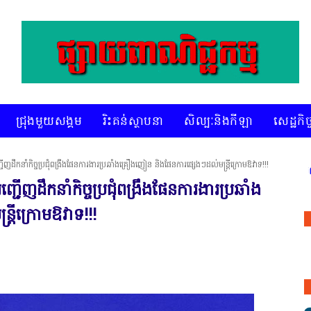
ជ្រុងមួយសង្គម
រិះគន់ស្ថាបនា
សិល្បៈនិងកីឡា
សេដ្ឋកិច្
ដឹកនាំកិច្ចប្រជុំពង្រឹងផែនការងារប្រឆាំងគ្រឿងញៀន និងផែនការផ្សេងៗដល់មន្ត្រីក្រោមឱវាទ!!!
ានពិត រហ័ស អព្យាក្រឹត និងរៀបចំ ជ្រើសរើស ក្រុមការងារ នៅតាមបណ្តាលរាជ
ញដឹកនាំកិច្ចប្រជុំពង្រឹងផែនការងារប្រឆាំង
្រីក្រោមឱវាទ!!!