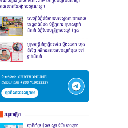
រមណីយដ្ឋានប្រាសាទកោះកេរ» ទៅក្នុងបញ្ជីបេតិកភណ្ឌ
ិភពលោកនៃអង្គការយូណេស្កូ។
សេចក្តីបំភ្លឺព័ត៌មានរបស់ស្នងការនគរបាល
ខេត្តបាត់ដំបង បំភ្លឺភូតភរ កុហសថ្នាក់
ដឹកនាំ បំភ្លឺបែបបន្ត្រីគ្រាប់ល្ពៅ វគ្គ៥
ក្រុមមន្ត្រីនាំគ្នាផ្ដិតមេដៃ ប្ដឹងលោក ហុង
ពិសិដ្ឋ អធិការនគរបាលខណ្ឌកំបូល ទៅ
ថ្នាក់ដឹកនាំ
ទំនាក់ទំនង​​
CHRTVONLINE
តាមរយៈលេខ +855 719022227
ចុចតំណតេលេក្រាម
អត្ថបទថ្មីៗ
ញាតិគាំទ្រ ខ្ញុំបាទ សួន ចំរើន ចាងហ្វាង