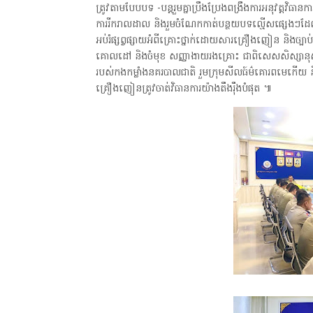
ត្រូវតាមបែបបទ -បន្តរួមគ្នាប្រឹងប្រែងពង្រឹងការអនុវត្តវិធានកា
ការរីករាលដាល និងរួមចំណែកកាត់បន្ថយបទល្មើសផ្សេងៗដែលជះ
អប់រំផ្សព្វផ្សាយអំពីគ្រោះថ្នាក់ដោយសារគ្រឿងញៀន និងច្បាប់
គោលដៅ និងចំមុខ សញ្ញាងាយរងគ្រោះ ជាពិសេសសិស្សានុ
របស់កងកម្លាំងនគរបាលជាតិ រួមក្រុមសីលធ៍ម៌គោរពមេកើយ និងត
គ្រឿងញៀនត្រូវចាត់វិធានការយ៉ាងតឹងរ៉ឹងបំផុត ៕