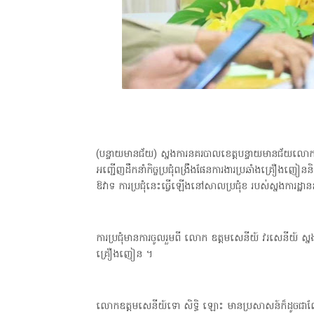
(បន្ទាយមានជ័យ) ស្នងការនគរបាលខេត្តបន្ទាយមានជ័យលោក
អញ្ជើញដឹកនាំកិច្ចប្រជុំពង្រឹងផែនការងារប្រឆាំងគ្រឿងញៀនន
ឱវាទ ការប្រជុំនេះធ្វើឡើងនៅសាលប្រជុំខ របស់ស្នងការដ្ឋា
ការប្រជុំមានការចូលរួមពី លោក ឧត្តមសេនីយ៍ វរសេនីយ៍ ស្
គ្រឿងញៀន ។
លោកឧត្តមសេនីយ៍ទោ សិទ្ធិ ឡោះ មានប្រសាសន៍ក៏ដូចជាណែនា