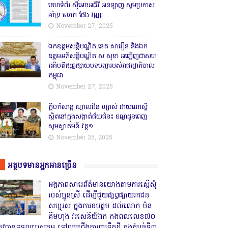
គេហទំព័រ ស៊ីអេចអធីវី អនឡាញ សូមប្រកាស
គាំទ្រ លោក ផែង វណ្ណ:
November 27, 2025
ឯកឧត្តមសន្តិបណ្ឌិត នេត សាវឿន និងឯក
ឧត្តមអភិសន្តិបណ្ឌិត ស សុខា អញ្ជើញជាសហ
អធិបតីផ្សព្វផ្សាយបទបញ្ជារបស់រាជរដ្ឋាភិបាល
កម្ពុជា
November 27, 2025
ក្លឹបកំសាន្ត ហ្គោលដិន ហ្សាស់ ដាយណាស្ទី
ស្ថិតនៅក្នុងសង្កាត់ជ័យជំនះ ខណ្ឌដូនពេញ
សូមស្វាគមន៍ វគ្គ១
November 25, 2025
អត្ថបទមានអ្នកអានច្រើន
អង្គភាពសារេព័ត៌មានយោងតាមការស្នើសុំ
របស់ប្អូនស្រី ដើម្បីជួយផ្សព្វផ្សាយរកជន
សប្បុរស ក្នុងការឧបត្ថម ដល់លោក ម៉ន
គឹមហុង វរសេនីយ៍ឯក កងពលលេខ៧០
្រូវបានទទួលបេសកម្ម ទៅឈរជើងការពារទឹកដី ក្នុងតំបន់ទី៣