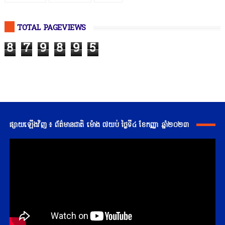
TOTAL PAGEVIEWS
8
7
9
8
9
5
ផ្សាយឡើងវិញ ៖ ព័ត៌មានជាតិ ម៉ោង ៧យប់ ថ្ងៃទី៤ ខែកញ្ញា ឆ្នាំ២០២៣