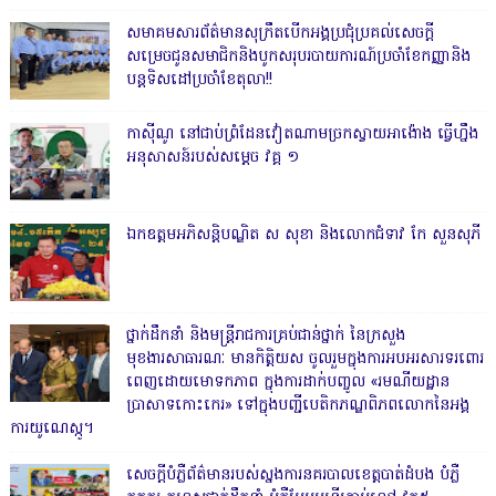
សមាគមសារព័ត៌មានសុក្រឹតបើកអង្គប្រជុំប្រគល់សេចក្តី
សម្រេចជូនសមាជិកនិងបូកសរុបរបាយការណ៍ប្រចាំខែកញ្ញានិង
បន្តទិសដៅប្រចាំខែតុលា!!
កាសុីណូ នៅជាប់ព្រំដែនវៀតណាមច្រកស្វាយអាង៉ោង ធ្វើហ្នឹង
អនុសាសន៍របស់សម្ដេច វគ្គ ១
ឯកឧត្តមអភិសន្តិបណ្ឌិត ស សុខា និងលោកជំទាវ កែ សួនសុភី
ថ្នាក់ដឹកនាំ និងមន្ត្រីរាជការគ្រប់ជាន់ថ្នាក់ នៃក្រសួង
មុខងារសាធារណៈ មានកិត្តិយស ចូលរួមក្នុងការអបអរសារទរពោរ
ពេញដោយមោទកភាព ក្នុងការដាក់បញ្ចូល «រមណីយដ្ឋាន
ប្រាសាទកោះកេរ» ទៅក្នុងបញ្ជីបេតិកភណ្ឌពិភពលោកនៃអង្គ
ការយូណេស្កូ។
សេចក្តីបំភ្លឺព័ត៌មានរបស់ស្នងការនគរបាលខេត្តបាត់ដំបង បំភ្លឺ