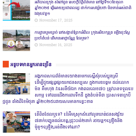
អភិបាលក្រុង សំពៅពូន សេចក្តីបំភ្លឺព័ត៌មាន នៅថ្ងៃទី១០ខែតុលា
ឆ្នាំ២០២៥ ធ្វើអោយប្រជាពលរដ្ឋ ដាក់ការសង្ស័យថា មិនទាន់អស់ជាតិ
ងងុយវគ្គ១
November 17, 2025
ការដ្ឋានបូមខ្សាច់ នៅសង្កាត់ព្រែកអំពិល ក្រុងអរិយក្សត្រ ឡើងដុះស្លែ
ប្រចាំតំបន់ តើមានអាជ្ញាប័ណ្ណ ដែរឬទេ?
November 16, 2025
អត្ថបទមានអ្នកអានច្រើន
អង្គភាពសារេព័ត៌មានយោងតាមការស្នើសុំរបស់ប្អូនស្រី
ដើម្បីជួយផ្សព្វផ្សាយរកជនសប្បុរស ក្នុងការឧបត្ថម ដល់លោក
ម៉ន គឹមហុង វរសេនីយ៍ឯក កងពលលេខ៧០ ត្រូវបានទទួលបេ
សកម្ម ទៅឈរជើងការពារទឹកដី ក្នុងតំបន់ទី៣ ប្រាសាទតាក្របី
ថ្មដូន តាំងពីខែមិថុនា ឆ្នាំ២០២៥ដោយសារមានការខ្វះខាត
តើពិតដែលឬទេ? ប៉េអឹមស្រុកសំពៅលូនឃាត់ជនសង្ស័យ
៧នាក់បញ្ជូនដល់ខេត្ត,ជ្រុះបាត់២នាក់ រថយន្ត១គ្រឿងនិង
ម៉ូតូ១គ្រឿង,អត់ដឹងទៅណា?