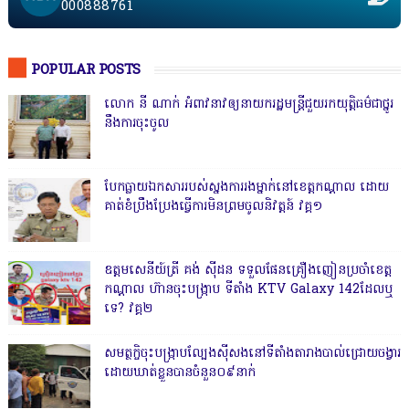
000888761
POPULAR POSTS
លោក នី ណាក់ អំពាវនាវឲ្យនាយករដ្ឋមន្ត្រីជួយរកយុត្តិធម៌ជាថ្នូរ
នឹងការចុះចូល
បែកធ្លាយឯកសាររបស់ស្នងការរងម្នាក់នៅខេត្តកណ្ដាល ដោយ
គាត់ខំប្រឹងប្រែងធ្វើការមិនព្រមចូលនិវត្តន៍ វគ្គ១
ឧត្តមសេនីយ៍ត្រី គង់ ស៊ីដន ទទួលផែនគ្រឿងញៀនប្រចាំខេត្ត
កណ្តាល ហ៊ានចុះបង្ក្រាប ទីតាំង KTV Galaxy 142ដែលឬ
ទេ? វគ្គ២
សមត្ថកិ្ចចុះបង្ក្រាបល្បែងស៊ីសងនៅទីតាំងតារាងបាល់ជ្រោយចង្វារ
ដោយឃាត់ខ្លួនបានចំនួន០៩នាក់