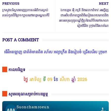
PREVIOUS
NEXT
ក្រសួងបរិស្ថានចេញប្រកាសអំពីការស្លាប់
ឯកឧត្តម អ៊ុំ រាត្រី និងលោកជំទាវ អញ្ជើញ
របស់កូនដំរីព្រៃ១ក្បាលនៅខេត្តមណ្ឌលគីរី
ជាអធិបតីភាពក្នុងពិធីលៀងសាយភោជនិង
អបអរបុណ្យចូលឆ្នាំថ្មីប្រពៃណីចិននៅសាលា
រៀនផីឆឹង ក្រុងសិរីសោភ័ណ
POST A COMMENT
នឡាញ ជាព័ត៌មានពិត រហ័ស អព្យាក្រឹត និងរៀបចំ ជ្រើសរើស ក្រុមការងារ នៅ
កាលបរិច្ឆេទ
ថ្ងៃ
អាទិត្យ
ទី
09
ខែ
សីហា
ឆ្នាំ
2026
សូមអរគុណសម្រាប់ការឧត្ថម្ភ
Suonchamroeun