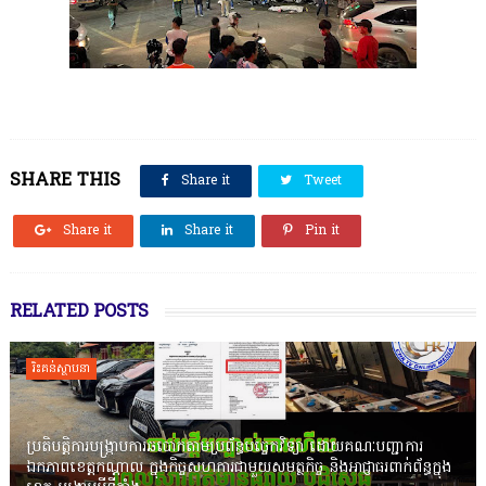
SHARE THIS
Share it
Tweet
Share it
Share it
Pin it
RELATED POSTS
រិះគន់ស្ថាបនា
ប្រតិបត្តិការបង្រ្កាបការឆបោកតាមប្រព័ន្ធបច្ចេកវិទ្យា ដោយគណៈបញ្ជាការ
ឯកភាពខេត្តកណ្តាល ក្នុងកិច្ចសហការជាមួយសមត្ថកិច្ច និងអាជ្ញាធរពាក់ព័ន្ធក្នុង