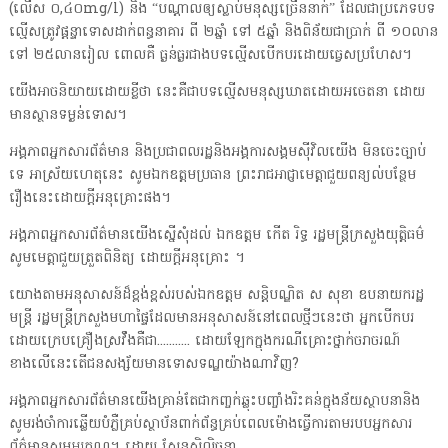
(លើស ០,៤០mg/l) និង “បណ្តាលឲ្យស្លាប់មនុស្សច្រើននាក់” ដែលជាប្រភេទបទ
ល្មើសត្រូវផ្តន្ទាទោសដាក់ពន្ធនាគារ ពី ២ឆ្នាំ ទៅ ៥ឆ្នាំ និងពិន័យជាប្រាក់ ពី ១០លាន
ទៅ ២៥លានរៀល ពោលគឺ ធ្ងន់ធ្ងរជាងបទល្មើសបើកបរដោយធ្វេសប្រហែស។
យើងអាចនិយាយដោយខ្លីថា នេះគឺជាបទល្មើសមនុស្សឃាតដោយអចេតនា ដោយ
មានស្ថានទម្ងន់ទោស។
អង្គភាពអ្នកសារព័ត៌មាន និងប្រជាពលរដ្ឋនិងអង្គការសង្គមស៊ីវិលយើង មិនចេះច្បាប់
ទេ អាស្រ័យហេតុនេះ សូមឯកឧត្តមប្រធាន ព្រះរាជអាជ្ញាមេត្តាជួយពន្យល់បន្ថែម
រឿងនេះដោយក្តីអនុគ្រោះផង។
អង្គភាពអ្នកសារព័ត៌មានយើងស្នើសុំដល់ ឯកឧត្តម កើត រិទ្ធ រដ្ឋមន្ត្រីក្រសួងយុត្តិធម៌
សូមមេត្តាជួយត្រួតពិនិត្យ ដោយក្តីអនុគ្រោះ ។
យោងតាមអនុសាសន៍ដ៏ខ្ពង់ខ្ពស់របស់ឯកឧត្តម សន្តិបណ្ឌិត ស សុខា ឧបនាយករដ្ឋ
មន្ត្រី រដ្ឋមន្ត្រីក្រសួងមហាផ្ទៃដែលមានអនុសាសន៍នៅពេលថ្មីៗនេះថា អ្នកបើកបរ
ដោយក្រេបគ្រឿងស្រវឹងគឺជា........... ដោយឡែកក្នុងករណីគ្រោះថ្នាក់ចរាចរណ៍
ខាងលើនេះតើជនសង្ស័យមានទោសទណ្ឌយ៉ាងណាវិញ?
អង្គភាពអ្នកសារព័ត៌មានយើងគ្រាន់តែជាកញ្ចក់ឆ្លុះបញ្ចាំងរិះគន់ក្នុងន័យស្ថាបនានិង
សូមរង់ចាំការឆ្លើយបំភ្លឺគ្រប់ស្ថាប័នពាក់ព័ន្ធគ្រប់ពេលម៉ោងធ្វើការតាមរបបអ្នកសារ
ព័ត៌មានសូមអរគុណ។ ដោយ សែនសិលិចន្ថា