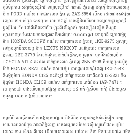
និង៤០នាទី ត្រង់ចំណុច ស្ពានឫស្សីកែវ ប្រសព្វផ្លូវជាតិលេខ៥ លើស្ពានឫស្សីកែវថ្មី
ភូមិមិត្តភាព សង្កាត់ឫស្សីកែវ ខណ្ឌឫស្សីកែវ រាជធានី ភ្នំពេញ បង្កឡើងដោយរថយន្ត
ម៉ាក FORD ពណ៌ស ពាក់ផ្លាកលេខ ភ្នំពេញ 2AZ-5854 បើកបរដោយជនសង្ស័យ
ឈ្មោះ នាង សំអូន ភេទប្រុស អាយុ៥៦ឆ្នាំ បានធ្វើដំណើរតាមបណ្ដោយផ្លូវស្ពានថ្មី
ឫស្សីកែវ ទិសដៅពីកើតទៅលិច (ចុះពីលើស្ពាន) ក្នុងល្បឿនលឿន និងក្នុង
ស្ថានភាពស្រវឹងដោយមានអត្រាជាតិអាល់កុល ០.៥៤mg/l ទៅបុកពី ក្រោយម៉ូតូ
ម៉ាក HONDA SCOOPY ពណ៌ស ពាក់ផ្លាកលេខ ភ្នំពេញ 1KK-9275 អូសរុញ
ទៅផ្ទប់បុកនឹងរថយន្ត ម៉ាក LEXUS NX200T ពណ៌ប្រផេះ ពាក់ផ្លាកលេខ
ភ្នំពេញ 2BT-3779 ដែលកំពុងឈប់រង់ចាំភ្លើងស្តុប រុញទៅ បុកនឹងរថយន្តម៉ាក
TOYOTA VITZ ពណ៌ស ពាក់ផ្លាកលេខ ភ្នំពេញ 2BB-4208 និងបន្តបុករះម៉ូតូ
ម៉ាក់ HONDA BEAT ពណ៌សលាយខៀវ ពាក់ផ្លាកលេខភ្នំពេញ 1KG-7548
និងម៉ូតូម៉ាក HONDA C125 ពណ៌ខ្មៅ ពាក់ផ្លាកលេខ ពោធិ៍សាត់ 13-3821 និង
ម៉ូតូម៉ាក HONDA CLICK ពណ៌ស ពាក់ផ្លាកលេខ បាត់ដំបង 1AP-7471 ។
ហេតុការណ៍ ខាងលើបណ្តាលឱ្យស្លាប់មនុស្ស ០៤នាក់ (ស្រី០៣នាក់) និងរងរបួស
មនុស្ស ០៤នាក់ (ស្រី០៣នាក់)។
បន្ទាប់ពីបានធ្វើការស៊ើបអង្កេតស្រាវជ្រាវ និងពិនិត្យភស្តុតាងក្នុងសំណុំរឿង អយ្យ
ការអមសាលាដំបូង រាជធានីភ្នំពេញ បានសម្រេចបើកការស៊ើបសួរលើជនសង្ស័យ
ឈ្មោះ នាង សំអូន ពីបទ៖ បើកបរដោយធ្វេស ប្រហែស ខ្ជីខ្ជា មិនប្រុងប្រយ័ត្ន ឬមិន