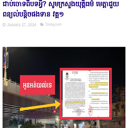
ជាប់ចោទពីបទអ្វី? សូមក្រសួងយុត្តិធម៌ មេត្តាជួយ
ពន្យល់បន្តិចផងទាន វគ្គ១
January 27, 2024
រិះគន់ស្ថាបនា