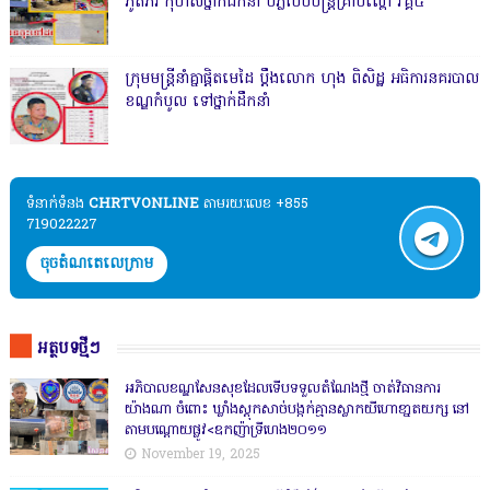
ភូតភរ កុហសថ្នាក់ដឹកនាំ បំភ្លឺបែបបន្ត្រីគ្រាប់ល្ពៅ វគ្គ៥
ក្រុមមន្ត្រីនាំគ្នាផ្ដិតមេដៃ ប្ដឹងលោក ហុង ពិសិដ្ឋ អធិការនគរបាល
ខណ្ឌកំបូល ទៅថ្នាក់ដឹកនាំ
ទំនាក់ទំនង​​
CHRTVONLINE
តាមរយៈលេខ +855
719022227
ចុចតំណតេលេក្រាម
អត្ថបទថ្មីៗ
អភិបាលខណ្ឌសែនសុខដែលទើបទទួលតំណែងថ្មី ចាត់វិធានការ
យ៉ាងណា ចំពោះ ឃ្លាំងស្តុកសាច់បង្កក់គ្មានស្លាកយីហោខា្នតយក្ស នៅ
តាមបណ្តោយផ្លូវ<ឧកញ៉ាទ្រីហេង២០១១
November 19, 2025