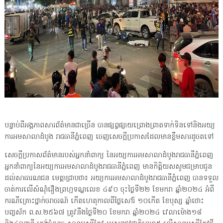
បន្ទាប់ពីអង្គភាពសារព័ត៌មានជាច្រើន បានផ្សព្វផ្សាយព្រោងព្រាតទាក់ទិនទៅនិងអយ្យ
ការអមសាលាដំបូង រាជធានីភ្នំពេញ ចេញសេចក្តីប្រកាសដែលមានខ្លឹមសារដូចតទៅ
សេចក្តីប្រកាសព័ត៌មានរបស់អ្នកនាំពាក្យ នៃអយ្យការអមសាលាដំបូងរាជធានីភ្នំពេញ
អ្នកនាំពាក្យនៃអយ្យការអមសាលាដំបូងរាជធានីភ្នំពេញ មានកិត្តិយសសូមជម្រាបជូន
ដល់សាធារណជន មេត្តាជ្រាបថា៖ អយ្យការអមសាលាដំបូងរាជធានីភ្នំពេញ បានទទួល
ចាត់ការលើសំណុំរឿងព្រហ្មទណ្ឌលេខ ៤៩០ ចុះថ្ងៃទី២២ ខែមករា ឆ្នាំ២០២៤ អំពី
ករណីគ្រោះថ្នាក់ចរាចរណ៍ កើតហេតុកាលពីថ្ងៃសៅរ៍ ១០កើត ខែបុស្ស ឆ្នាំថោះ
បញ្ចស័ក ព.ស.២៥៦៧ ត្រូវនឹងថ្ងៃទី២០ ខែមករា ឆ្នាំ២០២៤ វេលាម៉ោង១៨