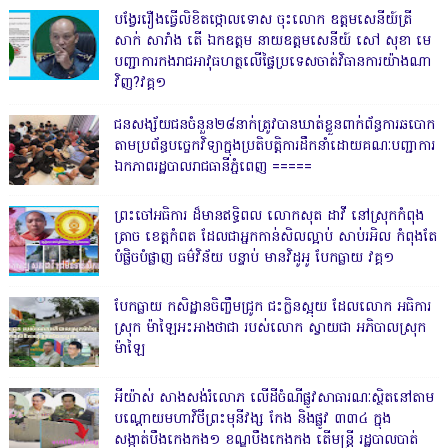
បង្វែររឿងធ្វើលិខិតថ្កោលទោស ចុះលោក ឧត្តមសេនីយ៍ត្រី
សាក់ សារាំង តើ ឯកឧត្តម នាយឧត្តមសេនីយ៍ សៅ សុខា មេ
បញ្ជាការកងរាជអាវុធហត្ថលើផ្ទៃប្រទេសចាត់វិធានការយ៉ាងណា
វិញ?វគ្គ១
ជនសង្ស័យជនចំនួន២៨នាក់ត្រូវបានឃាត់ខ្លួនពាក់ព័ន្ធការឆបោក
តាមប្រព័ន្ធបច្ចេកវិទ្យាក្នុងប្រតិបត្តិការដឹកនាំដោយគណៈបញ្ជាការ
ឯកភាពរដ្ឋបាលរាជធានីភ្នំពេញ ‎=====
ព្រះចៅអធិការ ដ៏មានឥទ្ធិពល លោកសុត ដាវី នៅស្រុកកំពុង
ត្រាច ខេត្តកំពត ដែលជាអ្នកកាន់សិលល្អាប់ សាប់រអិល កំពុងតែ
បំផ្លិចបំផ្លាញ ធម៌វិន័យ បន្ទាប់ មានវិដូអូ បែកធ្លាយ វគ្គ១
បែកធ្លាយ កសិដ្ឋានចិញ្ចឹមជ្រូក ជះក្លិនស្អុយ ដែលលោក អធិការ
ស្រុក ម៉ាឡៃអះអាងថាជា របស់លោក ស្វាយជា អភិបាលស្រុក
ម៉ាឡៃ
អីយ៉ាស់ សាងសង់រំលោភ លើដីចំណីផ្លូវសាធារណៈស្ថិតនៅតាម
បណ្ដោយមហាវិថីព្រះមុនីវង្ស កែង និងផ្លូវ ៣៣៤ ក្នុង
សង្កាត់បឹងកេងកង១ ខណ្ឌបឹងកេងកង តើមន្ត្រី រដ្ឋបាលបាត់