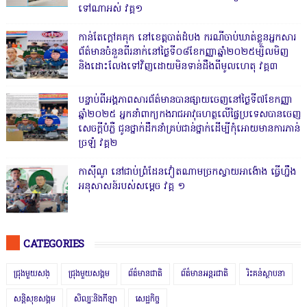
ទៅណាអស់ វគ្គ១
កាន់តែក្តៅគគុក នៅខេត្តបាត់ដំបង ករណីចាប់ឃាត់ខ្លួនអ្នកសារ
ព័ត៌មានចំនួនពីរនាក់នៅថ្ងៃទី០៨ខែកញ្ញាឆ្នាំ២០២៥ម្សិលមិញ
និងដោះលែងទៅវិញដោយមិនទាន់ដឹងពីមូលហេតុ វគ្គ៣
បន្ទាប់ពីអង្គភាពសារព័ត៌មានបានផ្សាយចេញនៅថ្ងៃទី៧ខែកញ្ញា
ឆ្នាំ២០២៥ អ្នកនាំពាក្យកងរាជអាវុធហត្ថលើផ្ទៃប្រទេសបានចេញ
សេចក្តីបំភ្លឺ ជូនថ្នាក់ដឹកនាំគ្រប់ជាន់ថ្នាក់ដើម្បីកុំអោយមានការភាន់
ច្រឡំ វគ្គ២
កាសុីណូ នៅជាប់ព្រំដែនវៀតណាមច្រកស្វាយអាង៉ោង ធ្វើហ្នឹង
អនុសាសន៍របស់សម្ដេច វគ្គ ១
CATEGORIES
ជ្រុងមួយសង្
ជ្រុងមួយសង្គម
ព័ត៌មានជាតិ
ព័ត៌មានអន្តរជាតិ
រិះគន់ស្ថាបនា
សន្តិសុខសង្គម
សិល្បៈនិងកីឡា
សេដ្ឋកិច្ច