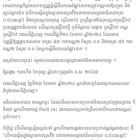
គោរពកាតព្វកិច្ចដែលបទប្បញ្ញត្តិស្តីពីចរាចរណ៍ផ្លូវគោកតម្រូវបណ្តាលឱ្យរបួស និង
ស្លាប់អ្នកដទៃ (បើកបរស្ថិតក្នុងស្ថានភាពស្រវឹងដោយមានអត្រាជាតិអាល់កុល
០.៥៤mg/l និងរបួសស្លាប់មនុស្ស ច្រើននាក់) ប្រព្រឹត្តនៅចំណុចស្ពានឫស្សីកែវ
ប្រសព្វផ្លូវជាតិលេខ៥ លើស្ពានឫស្សីកែវថ្មី ភូមិមិត្តភាព សង្កាត ឫស្សីកែវ ខណ្ឌ
ឫស្សីកែវ រាជធានីភ្នំពេញ កាលពីថ្ងៃទី២០ ខែមករា ឆ្នាំ២០២៤ ដែលមាន
បញ្ញត្តិឱ្យផ្តន្ទាទោសតាម មាត្រា ៨៣ កថាខណ្ឌ២ ចំណុច ខ.គ និងមាត្រា ៨៥ កថា
ខណ្ឌ២ ចំណុច ខ.គ នៃច្បាប់ស្តីពីចរាចរណ៍ផ្លូវគោក ។
អាស្រ័យហេតុនេះ សូមសាធារណជនមេត្តាជ្រាបជាព័ត៌មានតាមការគួរ ។
ថ្ងៃអង្គារ ១៣កើត ខែបុស្ស ឆ្នាំថោះឫញស័ក ព.ស. ២៥៦៧
រាជធានីភ្នំពេញ ថ្ងៃទី២៣ ខែមករា ឆ្នាំ២០២៤ អ្នកនាំពាក្យនៃអយ្យការអមសាលា
ដំបូងរាជធានីភ្នំពេញ។
មតិរបស់មហាជន មានអ្នកខ្លះ ដែលមើលបទចោទប្រកាន់មិនបានគ្រប់ជ្រុងជ្រោយ ក៏
គិតថា អ្នកបើករថយន្ត Ford នេះ រងការចោទប្រកាន់ត្រឹមបទបើកបរដោយធ្វេស
ប្រហែស។
ក៏ប៉ុន្តែ បើមើលឲ្យល្អិតល្អន់ទៅ អ្នកបើករថយន្តរងបទចោទប្រកាន់ធ្ងន់ធ្ងរជាងនេះ គឺ
“បើកបរស្ថិតក្នុងស្ថានភាពស្រវឹង ដោយមានអត្រាជាតិអាល់កុល ០,៥៤mg/l”