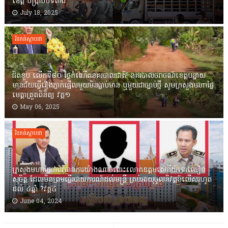
ខេត្ត បង្ក្រាបបីទីតាំង
July 18, 2025
រិះគន់ស្ថាបនា
ជិតខួប លើកទី៨០ ថ្ងៃកំណើតនគរបាលជាតិ! នគរបាលចរាចណ៍ខេត្តបន្ទាយ
មានជ័យធ្វើរឿងភ្ញាក់ផ្អើលមួយមិនធ្លាប់មាន ឬមួយជាច្បាប់ថ្មី សូមក្រសួងមហាផ្ទៃ
មេត្តាត្រួតពិនិត្យ វគ្គ១
May 06, 2025
រិះគន់ស្ថាបនា
ក្រសួងមហាផ្ទៃចាត់វិធានការយ៉ាងណាចំពោះលោកឧត្តមសេនីយ៍ទោឈឿន
សុចិត្ត ដែលមិនព្រមធ្វើរបាយការណ៍ដល់មន្ត្រី គ្រប់អាយុចូលនិវត្តន៍លើសរហូត
ដល់ ៤ឆ្នាំ ?វគ្គ៤
June 04, 2024