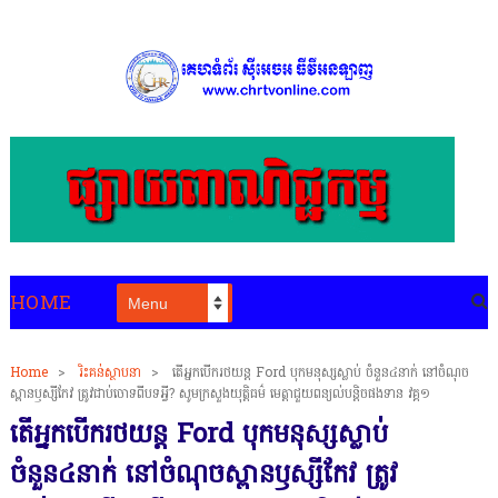
HOME
Home
>
រិះគន់ស្ថាបនា
>
តើអ្នកបើករថយន្ត Ford បុកមនុស្សស្លាប់ ចំនួន៤នាក់ នៅចំណុច
ស្ពានឫស្សីកែវ ត្រូវជាប់ចោទពីបទអ្វី? សូមក្រសួងយុត្តិធម៌ មេត្តាជួយពន្យល់បន្តិចផងទាន វគ្គ១
តើអ្នកបើករថយន្ត Ford បុកមនុស្សស្លាប់
ចំនួន៤នាក់ នៅចំណុចស្ពានឫស្សីកែវ ត្រូវ