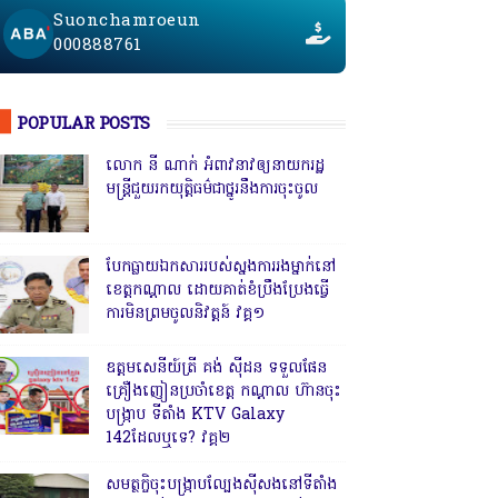
Suonchamroeun
000888761
POPULAR POSTS
លោក នី ណាក់ អំពាវនាវឲ្យនាយករដ្ឋ
មន្ត្រីជួយរកយុត្តិធម៌ជាថ្នូរនឹងការចុះចូល
បែកធ្លាយឯកសាររបស់ស្នងការរងម្នាក់នៅ
ខេត្តកណ្ដាល ដោយគាត់ខំប្រឹងប្រែងធ្វើ
ការមិនព្រមចូលនិវត្តន៍ វគ្គ១
ឧត្តមសេនីយ៍ត្រី គង់ ស៊ីដន ទទួលផែន
គ្រឿងញៀនប្រចាំខេត្ត កណ្តាល ហ៊ានចុះ
បង្ក្រាប ទីតាំង KTV Galaxy
142ដែលឬទេ? វគ្គ២
សមត្ថកិ្ចចុះបង្ក្រាបល្បែងស៊ីសងនៅទីតាំង