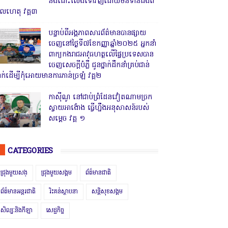
និងដោះលែងទៅវិញដោយមិនទាន់ដឹងពី
ូលហេតុ វគ្គ៣
បន្ទាប់ពីអង្គភាពសារព័ត៌មានបានផ្សាយ
ចេញនៅថ្ងៃទី៧ខែកញ្ញាឆ្នាំ២០២៥ អ្នកនាំ
ពាក្យកងរាជអាវុធហត្ថលើផ្ទៃប្រទេសបាន
ចេញសេចក្តីបំភ្លឺ ជូនថ្នាក់ដឹកនាំគ្រប់ជាន់
្នាក់ដើម្បីកុំអោយមានការភាន់ច្រឡំ វគ្គ២
កាសុីណូ នៅជាប់ព្រំដែនវៀតណាមច្រក
ស្វាយអាង៉ោង ធ្វើហ្នឹងអនុសាសន៍របស់
សម្ដេច វគ្គ ១
CATEGORIES
ជ្រុងមួយសង្
ជ្រុងមួយសង្គម
ព័ត៌មានជាតិ
ព័ត៌មានអន្តរជាតិ
រិះគន់ស្ថាបនា
សន្តិសុខសង្គម
សិល្បៈនិងកីឡា
សេដ្ឋកិច្ច