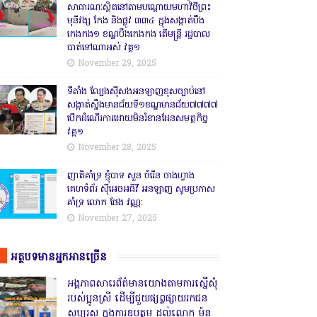
សាធារណៈស្ថិតនៅតាមបណ្ដោយមហាវិថីព្រះ
មុនីវង្ស កែង និងផ្លូវ ៣៣៤ ក្នុងសង្កាត់បឹង
កេងកង១ ខណ្ឌបឹងកេងកង តើមន្ត្រី រដ្ឋបាល
បាត់ទៅណាអស់ វគ្គ១
November 29, 2025
ទីតាំង ល្បែងស៊ីសងអនឡាញខុសច្បាប់នៅ
សង្កាត់សឹ្ចងមានជ័យទី១ខណ្ឌមានជ័យ៧៧៧៧
បើកដំណើរការដោយមិនរំខានដែនសមត្ថកិច្ច
វគ្គ១
November 28, 2025
ញាតិគាំទ្រ ខ្ញុំបាទ សួន ចំរើន ចាងហ្វាង
គេហទំព័រ ស៊ីអេចអធីវី អនឡាញ សូមប្រកាស
គាំទ្រ លោក ផែង វណ្ណ:
November 27, 2025
អត្ថបទមានអ្នកអានច្រើន
អង្គភាពសារេព័ត៌មានយោងតាមការស្នើសុំ
របស់ប្អូនស្រី ដើម្បីជួយផ្សព្វផ្សាយរកជន
សប្បុរស ក្នុងការឧបត្ថម ដល់លោក ម៉ន