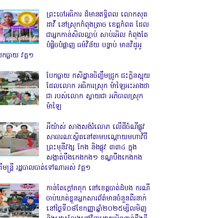
ព្រះចៅអធិការ ដ៏មានឥទ្ធិពល លោកសុត
ដាវី នៅស្រុកកំពុងត្រាច ខេត្តកំពត ដែល
ជាអ្នកកាន់សិលល្អាប់ សាប់រអិល កំពុងតែ
បំផ្លិចបំផ្លាញ ធម៌វិន័យ បន្ទាប់ មានវិដូអូ
ែកធ្លាយ វគ្គ១
បែកធ្លាយ កសិដ្ឋានចិញ្ចឹមជ្រូក ជះក្លិនស្អុយ
ដែលលោក អធិការស្រុក ម៉ាឡៃអះអាងថា
ជា របស់លោក ស្វាយជា អភិបាលស្រុក
ម៉ាឡៃ
អីយ៉ាស់ សាងសង់រំលោភ លើដីចំណីផ្លូវ
សាធារណៈស្ថិតនៅតាមបណ្ដោយមហាវិថី
ព្រះមុនីវង្ស កែង និងផ្លូវ ៣៣៤ ក្នុង
សង្កាត់បឹងកេងកង១ ខណ្ឌបឹងកេងកង
ើមន្ត្រី រដ្ឋបាលបាត់ទៅណាអស់ វគ្គ១
កាន់តែក្តៅគគុក នៅខេត្តបាត់ដំបង ករណី
ចាប់ឃាត់ខ្លួនអ្នកសារព័ត៌មានចំនួនពីរនាក់
នៅថ្ងៃទី០៨ខែកញ្ញាឆ្នាំ២០២៥ម្សិលមិញ