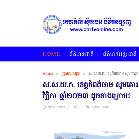
HOME
ព័ត៌មានជាតិ
ព័ត៌មានអន្តរជាតិ
Home
>
ជ្រុងមួយសង្គម
>
ស.ស.យ.ក. ខេត្តកំពង់ចាម សូមគោរពរា
ស.ស.យ.ក. ខេត្តកំពង់ចាម សូមគោរព
វិច្ឆិកា ឆ្នាំ២០២៣ ដូចខាងក្រោម៖
November 23, 2023
ជ្រុងមួយសង្គម