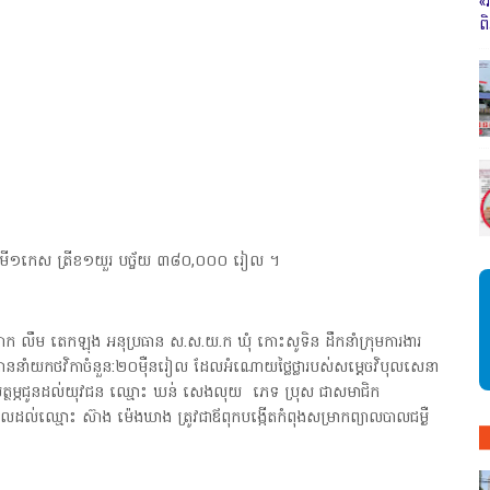
«
ព
១យួរ មី១កេស ត្រីខ១យួរ បច្ច័យ ៣៨០,០០០ រៀល ។
ឹម តេកឡុង អនុប្រធាន ស.ស.យ.ក ឃុំ កោះសូទិន ដឹកនាំក្រុមការងារ
បាននាំយកថវិកាចំនួន:២០ម៉ឺនរៀល ដែលអំណោយថ្លៃថ្លារបស់សម្តេចវិបុលសេនា
ជាឧបត្ថម្ភជូនដល់យុវជន ឈ្មោះ ឃន់ សេងលុយ ភេទ ប្រុស ជាសមាជិក
ដល់ឈ្មោះ ស៊ាង ម៉េងឃាង ត្រូវជាឪពុកបង្កើតកំពុងសម្រាកព្យាលបាលជម្ងឺ