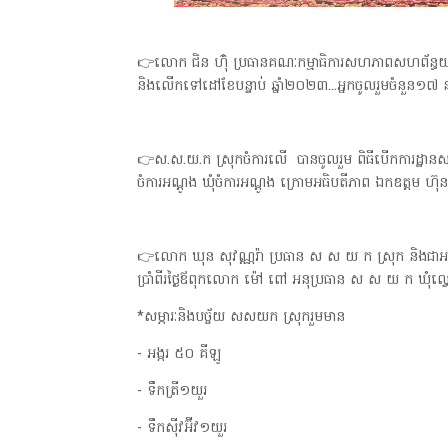
👉លោក ជិន ហ៊ុំ ប្រធានគណៈកម្មាធិការសហភាពសហព័ន្ធយុវជនកម
និងលើកទៅដៅខែបន្ទាប់ ឆ្នាំ២០២៣...អ្នកចូលរួមចំនួន១៧ 
👉ស.ស.យ.ក ស្រុកចំការលើ បានចូលរួម ពិធីបើកការដ្ឋានសម្ពោ
ចំការអណ្តូង ឃុំចំការអណ្តូង ក្រោមអធិបតីភាព ឯកឧត្តម ហ៊ុន
👉លោក ឃុន សុវណ្ណរ៉ា ប្រធាន ស ស យ ក ស្រុក និងជាអភ
ប្រាំពីរថ្ងៃឪពុកលោក ម៉ៅ ពៅ អនុប្រធាន ស ស យ ក ឃុំល្វ
*សម្ភារៈនិងបច្ច័យ សសយក ស្រុករួមមាន
- អង្ករ ៥០ គីឡូ
- ទឹកត្រី១យួរ
- ទឹកស៊ីវអ៊ីវ១យួរ