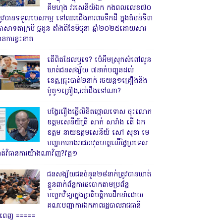
គឹមហុង វរសេនីយ៍ឯក កងពលលេខ៧០
្រូវបានទទួលបេសកម្ម ទៅឈរជើងការពារទឹកដី ក្នុងតំបន់ទី៣
្រាសាទតាក្របី ថ្មដូន តាំងពីខែមិថុនា ឆ្នាំ២០២៥ដោយសារ
ានការខ្វះខាត
តើពិតដែលឬទេ? ប៉េអឹមស្រុកសំពៅលូន
ឃាត់ជនសង្ស័យ ៧នាក់បញ្ជូនដល់
ខេត្ត,ជ្រុះបាត់២នាក់ រថយន្ត១គ្រឿងនិង
ម៉ូតូ១គ្រឿង,អត់ដឹងទៅណា?
បង្វែររឿងធ្វើលិខិតថ្កោលទោស ចុះលោក
ឧត្តមសេនីយ៍ត្រី សាក់ សារាំង តើ ឯក
ឧត្តម នាយឧត្តមសេនីយ៍ សៅ សុខា មេ
បញ្ជាការកងរាជអាវុធហត្ថលើផ្ទៃប្រទេស
ាត់វិធានការយ៉ាងណាវិញ?វគ្គ១
ជនសង្ស័យជនចំនួន២៨នាក់ត្រូវបានឃាត់
ខ្លួនពាក់ព័ន្ធការឆបោកតាមប្រព័ន្ធ
បច្ចេកវិទ្យាក្នុងប្រតិបត្តិការដឹកនាំដោយ
គណៈបញ្ជាការឯកភាពរដ្ឋបាលរាជធានី
្នំពេញ ‎=====