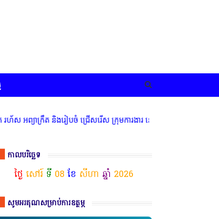
ច
្រឹត និងរៀបចំ ជ្រើសរើស ក្រុមការងារ នៅតាមបណ្តាលរាជធានី ខេត្ត មានចំណ
កាលបរិច្ឆេទ
ថ្ងៃ
សៅរ៍
ទី
08
ខែ
សីហា
ឆ្នាំ
2026
សូមអរគុណសម្រាប់ការឧត្ថម្ភ