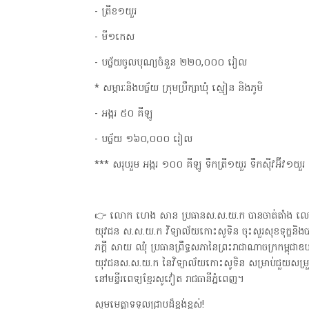
- ត្រីខ១យួរ
- មី១កេស
- បច្ច័យចូលបុណ្យចំនួន ២២០,០០០ រៀល
* សម្ភារៈនិងបច្ច័យ ក្រុមប្រឹក្សាឃុំ ស្មៀន និងភូមិ
- អង្ករ ៥០ គីឡូ
- បច្ច័យ ១៦០,០០០ រៀល
*** សរុបរួម អង្ករ ១០០ គីឡូ ទឹកត្រី១យួរ ទឹកស៊ីវអ៊ីវ
👉 លោក ហេង សាន ប្រធានស.ស.យ.ក បានចាត់តាំង លោក ល
យុវជន ស.ស.យ.ក វិទ្យាល័យកោះសូទិន ចុះសួរសុខទុក្ខនិង
ភក្តី សាយ ឈុំ ប្រធានព្រឹទ្ធសភានៃព្រះរាជាណាចក្រកម្ពុ
យុវជនស.ស.យ.ក នៃវិទ្យាល័យកោះសូទិន សម្រាប់ជួយសម្រួល
នៅមន្ទីរពេទ្យខ្មែរសូវៀត រាជធានីភ្នំពេញ។
សូមមេត្តាទទួលជ្រាបដ៏ខ្ពង់ខ្ពស់!