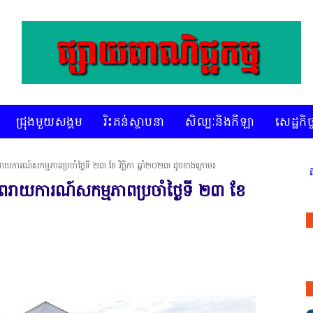
ជ្រុងមួយសង្គម
រិះគន់ស្ថាបនា
សិល្បៈនិងកីឡា
សេដ្ឋកិច្
យការណ៍សកម្មភាពប្រចាំថ្ងៃទី ២៣ ខែ វិច្ឆិកា ឆ្នាំ២០២៣ ដូចខាងក្រោម៖
* គេហទំព័រ ស៊ីអេចអធីវីអនឡាញ ជាព័ត៌មានពិត រហ័ស អព្យាក
រាយការណ៍សកម្មភាពប្រចាំថ្ងៃទី ២៣ ខែ