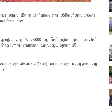
្ពុជាស្រុកជើងព្រៃ ខេត្តកំពង់ចាម បានរៀបចំកិច្ចប្រជុំបូកសរុបប្រចាំខែ
នាក់ស្រី០៣ នាក់។
ធផ្លូវកៅស៊ូ ប្រវែង ១២000 ម៉ែត្រ ពីភូមិបុសថ្លាន់ ឃុំស្វាយទាប ទៅភូមិ
 ម៉ានិត ប្រធានក្រុមការងារថ្នាក់កណ្ដាលចុះជួយស្រុកចំការលើ។
ិបាលរងស្រុក និងលោក លឿង រ៉ាម៉ូ អភិបាលរងស្រុក អញ្ជើញចូលរួមបុណ្យ
េ ។