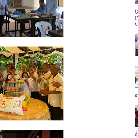
ត
ប
ម
ច
ភ