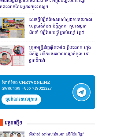
រមណីយដ្ឋានប្រាសាទកោះកេរ» ទៅក្នុងបញ្ជីបេតិកភណ្ឌ
ិភពលោកនៃអង្គការយូណេស្កូ។
សេចក្តីបំភ្លឺព័ត៌មានរបស់ស្នងការនគរបាល
ខេត្តបាត់ដំបង បំភ្លឺភូតភរ កុហសថ្នាក់
ដឹកនាំ បំភ្លឺបែបបន្ត្រីគ្រាប់ល្ពៅ វគ្គ៥
ក្រុមមន្ត្រីនាំគ្នាផ្ដិតមេដៃ ប្ដឹងលោក ហុង
ពិសិដ្ឋ អធិការនគរបាលខណ្ឌកំបូល ទៅ
ថ្នាក់ដឹកនាំ
ទំនាក់ទំនង​​
CHRTVONLINE
តាមរយៈលេខ +855 719022227
ចុចតំណតេលេក្រាម
អត្ថបទថ្មីៗ
អីយ៉ាស់ សាងសង់រំលោភ លើដីចំណីផ្លូវ