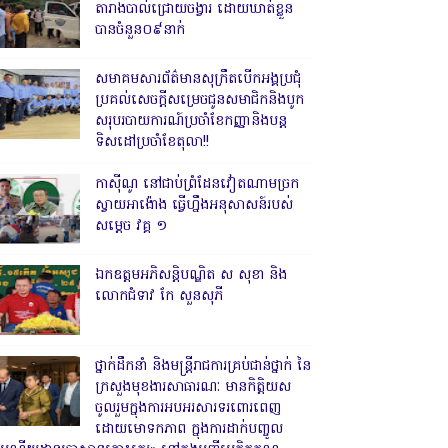
តារាងបាល់ជ្រោយចង្វារ ដោយឃាត់ខ្លួន
បានចំនួន០៩នាក់
សមាគមសារព័ត៌មានសុក្រឹតបើកអង្គប្រជុំ
ប្រគល់សេចក្តីសម្រេចជូនសមាជិកនិងបូក
សរុបរបាយការណ៍ប្រចាំខែកញ្ញានិងបន្ត
ទិសដៅប្រចាំខែតុលា!!
កាសុីណូ នៅជាប់ព្រំដែនវៀតណាមច្រក
ស្វាយអាង៉ោង ធ្វើហ្នឹងអនុសាសន៍របស់
សម្ដេច វគ្គ ១
ឯកឧត្តមអភិសន្តិបណ្ឌិត ស សុខា និង
លោកជំទាវ កែ សួនសុភី
ថ្នាក់ដឹកនាំ និងមន្ត្រីរាជការគ្រប់ជាន់ថ្នាក់ នៃ
ក្រសួងមុខងារសាធារណៈ មានកិត្តិយស
ចូលរួមក្នុងការអបអរសារទរពោរពេញ
ដោយមោទកភាព ក្នុងការដាក់បញ្ចូល