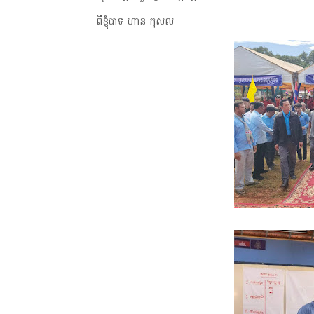
ពីខ្ញុំបាទ ហាន កុសល