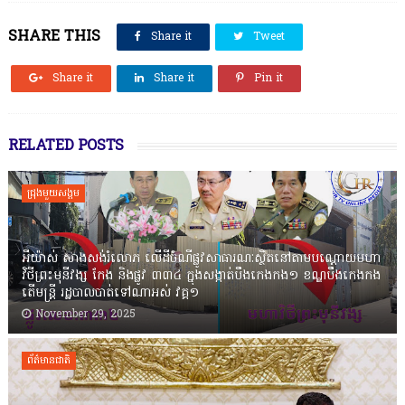
SHARE THIS
Share it
Tweet
Share it
Share it
Pin it
RELATED POSTS
ជ្រុងមួយសង្គម
អីយ៉ាស់ សាងសង់រំលោភ លើដីចំណីផ្លូវសាធារណៈស្ថិតនៅតាមបណ្ដោយមហា
វិថីព្រះមុនីវង្ស កែង និងផ្លូវ ៣៣៤ ក្នុងសង្កាត់បឹងកេងកង១ ខណ្ឌបឹងកេងកង
តើមន្ត្រី រដ្ឋបាលបាត់ទៅណាអស់ វគ្គ១
November 29, 2025
ព័ត៌មានជាតិ