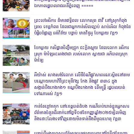
ឯកភាពរដ្ឋបាលរាជធានីភ្នំពេញ ‎=====
ព្រះចៅអធិការ ដ៏មានឥទ្ធិពល លោកសុត ដាវី នៅស្រុកកំពុង
ត្រាច ខេត្តកំពត ដែលជាអ្នកកាន់សិលល្អាប់ សាប់រអិល កំពុងតែ
បំផ្លិចបំផ្លាញ ធម៌វិន័យ បន្ទាប់ មានវិដូអូ បែកធ្លាយ វគ្គ១
បែកធ្លាយ កសិដ្ឋានចិញ្ចឹមជ្រូក ជះក្លិនស្អុយ ដែលលោក អធិការ
ស្រុក ម៉ាឡៃអះអាងថាជា របស់លោក ស្វាយជា អភិបាលស្រុក
ម៉ាឡៃ
អីយ៉ាស់ សាងសង់រំលោភ លើដីចំណីផ្លូវសាធារណៈស្ថិតនៅតាម
បណ្ដោយមហាវិថីព្រះមុនីវង្ស កែង និងផ្លូវ ៣៣៤ ក្នុង
សង្កាត់បឹងកេងកង១ ខណ្ឌបឹងកេងកង តើមន្ត្រី រដ្ឋបាលបាត់
ទៅណាអស់ វគ្គ១
កាន់តែក្តៅគគុក នៅខេត្តបាត់ដំបង ករណីចាប់ឃាត់ខ្លួនអ្នកសារ
ព័ត៌មានចំនួនពីរនាក់នៅថ្ងៃទី០៨ខែកញ្ញាឆ្នាំ២០២៥ម្សិលមិញ
និងដោះលែងទៅវិញដោយមិនទាន់ដឹងពីមូលហេតុ វគ្គ៣
បន្ទាប់ពីអង្គភាពសារព័ត៌មានបានផ្សាយចេញនៅថ្ងៃទី៧ខែកញ្ញា