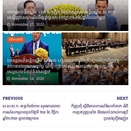
ឯកឧត្តមសន្តិបណ្ឌិត នេត សាវឿន និងឯកឧត្តមអភិសន្តិបណ្ឌិត ស សុខា
អញ្ជើញជាសហអធិបតីផ្សព្វផ្សាយបទបញ្ជារបស់រាជរដ្ឋាភិបាលកម្ពុជា
November 27, 2025
ព័ត៌មានជាតិ
ឯកឧត្តមអភិសន្តិបណ្ឌិត ស សុខា កៀរគរធនាគារនិងគ្រឹះស្ថានមីក្រូហិរញ្ញវត្ថុ
សហការជាមួយសមត្ថកិច្ច ដើម្បីបង្ក្រាបបទល្មើសឆបោកតាមទូរសព្ទ និង
មធ្យោបាយទំនាក់ទំនងសង្គម!
November 24, 2025
PREVIOUS
NEXT
ស.ស.យ.ក. ខេត្តកំពង់ចាម សូមគោរពរាយ
កិច្ចប្រជុំ ស្តីពីគោលការណ៍ណែនាំនានា អំពី
ការណ៍សកម្មភាពប្រចាំថ្ងៃទី ២៣ ខែ វិច្ឆិកា
ការប្រយុទ្ធប្រឆាំង និងផលប៉ះពាល់ការប្រើ
ឆ្នាំ២០២៣ ដូចខាងក្រោម៖
ប្រាស់គ្រឿងញៀន