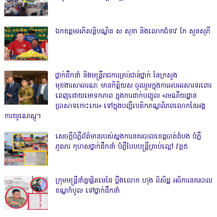
ឯកឧត្តមអភិសន្តិបណ្ឌិត ស សុខា និងលោកជំទាវ កែ សួនសុភី
ថ្នាក់ដឹកនាំ និងមន្ត្រីរាជការគ្រប់ជាន់ថ្នាក់ នៃក្រសួង
មុខងារសាធារណៈ មានកិត្តិយស ចូលរួមក្នុងការអបអរសារទរពោរ
ពេញដោយមោទកភាព ក្នុងការដាក់បញ្ចូល «រមណីយដ្ឋាន
ប្រាសាទកោះកេរ» ទៅក្នុងបញ្ជីបេតិកភណ្ឌពិភពលោកនៃអង្គ
ការយូណេស្កូ។
សេចក្តីបំភ្លឺព័ត៌មានរបស់ស្នងការនគរបាលខេត្តបាត់ដំបង បំភ្លឺ
ភូតភរ កុហសថ្នាក់ដឹកនាំ បំភ្លឺបែបបន្ត្រីគ្រាប់ល្ពៅ វគ្គ៥
ក្រុមមន្ត្រីនាំគ្នាផ្ដិតមេដៃ ប្ដឹងលោក ហុង ពិសិដ្ឋ អធិការនគរបាល
ខណ្ឌកំបូល ទៅថ្នាក់ដឹកនាំ