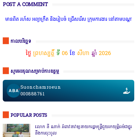
POST A COMMENT
រហ័ស អព្យាក្រឹត និងរៀបចំ ជ្រើសរើស ក្រុមការងារ នៅតាមបណ្តាលរាជធានី ខ
កាលបរិច្ឆេទ
ថ្ងៃ
ព្រហស្បត្តិ៍
ទី
06
ខែ
សីហា
ឆ្នាំ
2026
សូមអរគុណសម្រាប់ការឧត្ថម្ភ
Suonchamroeun
000888761
POPULAR POSTS
លោក នី ណាក់ អំពាវនាវឲ្យនាយករដ្ឋមន្ត្រីជួយរកយុត្តិធម៌ជាថ្នូរ
នឹងការចុះចូល