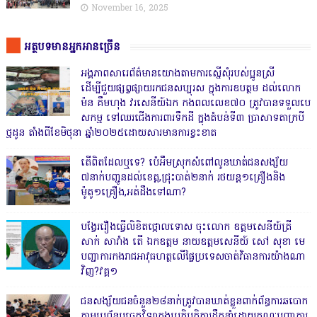
November 16, 2025
អត្ថបទមានអ្នកអានច្រើន
អង្គភាពសារេព័ត៌មានយោងតាមការស្នើសុំរបស់ប្អូនស្រី
ដើម្បីជួយផ្សព្វផ្សាយរកជនសប្បុរស ក្នុងការឧបត្ថម ដល់លោក
ម៉ន គឹមហុង វរសេនីយ៍ឯក កងពលលេខ៧០ ត្រូវបានទទួលបេ
សកម្ម ទៅឈរជើងការពារទឹកដី ក្នុងតំបន់ទី៣ ប្រាសាទតាក្របី
ថ្មដូន តាំងពីខែមិថុនា ឆ្នាំ២០២៥ដោយសារមានការខ្វះខាត
តើពិតដែលឬទេ? ប៉េអឹមស្រុកសំពៅលូនឃាត់ជនសង្ស័យ
៧នាក់បញ្ជូនដល់ខេត្ត,ជ្រុះបាត់២នាក់ រថយន្ត១គ្រឿងនិង
ម៉ូតូ១គ្រឿង,អត់ដឹងទៅណា?
បង្វែររឿងធ្វើលិខិតថ្កោលទោស ចុះលោក ឧត្តមសេនីយ៍ត្រី
សាក់ សារាំង តើ ឯកឧត្តម នាយឧត្តមសេនីយ៍ សៅ សុខា មេ
បញ្ជាការកងរាជអាវុធហត្ថលើផ្ទៃប្រទេសចាត់វិធានការយ៉ាងណា
វិញ?វគ្គ១
ជនសង្ស័យជនចំនួន២៨នាក់ត្រូវបានឃាត់ខ្លួនពាក់ព័ន្ធការឆបោក
តាមប្រព័ន្ធបច្ចេកវិទ្យាក្នុងប្រតិបត្តិការដឹកនាំដោយគណៈបញ្ជាការ