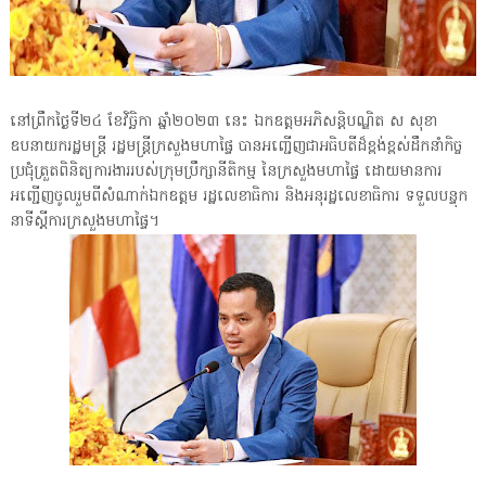
នៅព្រឹកថ្ងៃទី២៤ ខែវិច្ឆិកា ឆ្នាំ២០២៣ នេះ ឯកឧត្តមអភិសន្តិបណ្ឌិត ស សុខា
ឧបនាយករដ្ឋមន្ត្រី រដ្ឋមន្ត្រីក្រសួងមហាផ្ទៃ បានអញ្ជើញជាអធិបតីដ៏ខ្ពង់ខ្ពស់ដឹកនាំកិច្ច
ប្រជុំត្រួតពិនិត្យការងាររបស់ក្រុមប្រឹក្សានីតិកម្ម នៃក្រសួងមហាផ្ទៃ ដោយមានការ
អញ្ជើញចូលរួមពីសំណាក់ឯកឧត្តម រដ្ឋលេខាធិការ និងអនុរដ្ឋលេខាធិការ ទទួលបន្ទុក
នាទីស្តីការក្រសួងមហាផ្ទៃ។