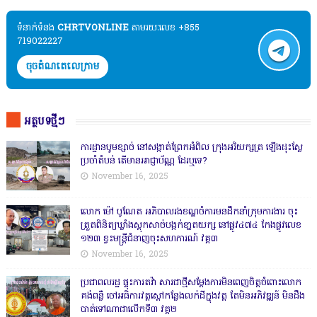
ទំនាក់ទំនង​​
CHRTVONLINE
តាមរយៈលេខ +855
719022227
ចុចតំណតេលេក្រាម
អត្ថបទថ្មីៗ
ការដ្ឋានបូមខ្សាច់ នៅសង្កាត់ព្រែកអំពិល ក្រុងអរិយក្សត្រ ឡើងដុះស្លែ
ប្រចាំតំបន់ តើមានអាជ្ញាប័ណ្ណ ដែរឬទេ?
November 16, 2025
លោក ម៉ៅ បូណែត អភិបាលរងខណ្ឌចំការមនដឹកនាំក្រុមការងារ ចុះ
ត្រួតពិនិត្យឃ្លាំងស្តុកសាច់បង្កក់ខា្នតយក្ស នៅផ្លូវ៤៧៤ កែងផ្លូវលេខ
១២៣ ខ្វះមន្ត្រីជំនាញចុះសហការណ៍ វគ្គ៣
November 16, 2025
ប្រជាពលរដ្ឋ ផ្ទុះការតវ៉ា សារជាថ្មីសម្តែងការមិនពេញចិត្តចំពោះលោក
គង់ពន្លឺ ចៅអធិការវត្តស្ដៅកន្លែងលក់ដីក្នុងវត្ត តែមិនអភិវឌ្ឍន៍ មិនដឹង
បាត់ទៅណាជាលើកទី៣ វគ្គ២