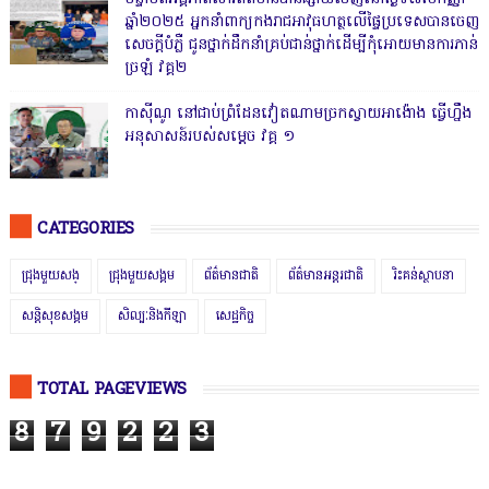
ឆ្នាំ២០២៥ អ្នកនាំពាក្យកងរាជអាវុធហត្ថលើផ្ទៃប្រទេសបានចេញ
សេចក្តីបំភ្លឺ ជូនថ្នាក់ដឹកនាំគ្រប់ជាន់ថ្នាក់ដើម្បីកុំអោយមានការភាន់
ច្រឡំ វគ្គ២
កាសុីណូ នៅជាប់ព្រំដែនវៀតណាមច្រកស្វាយអាង៉ោង ធ្វើហ្នឹង
អនុសាសន៍របស់សម្ដេច វគ្គ ១
CATEGORIES
ជ្រុងមួយសង្
ជ្រុងមួយសង្គម
ព័ត៌មានជាតិ
ព័ត៌មានអន្តរជាតិ
រិះគន់ស្ថាបនា
សន្តិសុខសង្គម
សិល្បៈនិងកីឡា
សេដ្ឋកិច្ច
TOTAL PAGEVIEWS
8
7
9
2
2
3