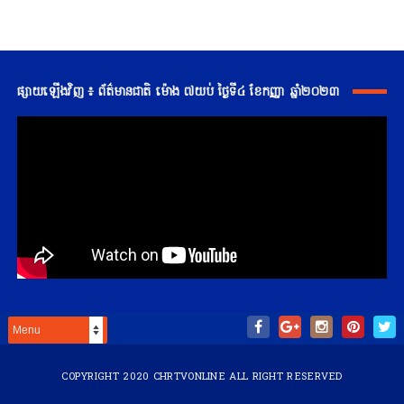
ផ្សាយឡើងវិញ ៖ ព័ត៌មានជាតិ ម៉ោង ៧យប់ ថ្ងៃទី៤ ខែកញ្ញា ឆ្នាំ២០២៣
COPYRIGHT 2020
CHRTVONLINE
ALL RIGHT RESERVED