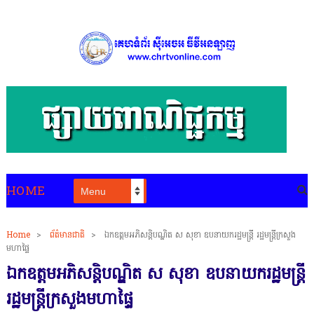
HOME
Home
>
ព័ត៌មានជាតិ
>
ឯកឧត្តមអភិសន្តិបណ្ឌិត ស សុខា ឧបនាយករដ្ឋមន្ត្រី រដ្ឋមន្ត្រីក្រសួង
មហាផ្ទៃ
ឯកឧត្តមអភិសន្តិបណ្ឌិត ស សុខា ឧបនាយករដ្ឋមន្ត្រី
រដ្ឋមន្ត្រីក្រសួងមហាផ្ទៃ