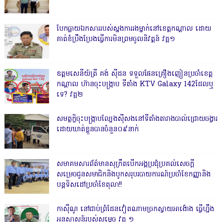
បែកធ្លាយឯកសាររបស់ស្នងការរងម្នាក់នៅខេត្តកណ្ដាល ដោយ
គាត់ខំប្រឹងប្រែងធ្វើការមិនព្រមចូលនិវត្តន៍ វគ្គ១
ឧត្តមសេនីយ៍ត្រី គង់ ស៊ីដន ទទួលផែនគ្រឿងញៀនប្រចាំខេត្ត
កណ្តាល ហ៊ានចុះបង្ក្រាប ទីតាំង KTV Galaxy 142ដែលឬ
ទេ? វគ្គ២
សមត្ថកិ្ចចុះបង្ក្រាបល្បែងស៊ីសងនៅទីតាំងតារាងបាល់ជ្រោយចង្វារ
ដោយឃាត់ខ្លួនបានចំនួន០៩នាក់
សមាគមសារព័ត៌មានសុក្រឹតបើកអង្គប្រជុំប្រគល់សេចក្តី
សម្រេចជូនសមាជិកនិងបូកសរុបរបាយការណ៍ប្រចាំខែកញ្ញានិង
បន្តទិសដៅប្រចាំខែតុលា!!
កាសុីណូ នៅជាប់ព្រំដែនវៀតណាមច្រកស្វាយអាង៉ោង ធ្វើហ្នឹង
អនុសាសន៍របស់សម្ដេច វគ្គ ១