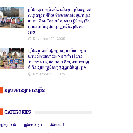
ច្រាំងទន្លេ បុកគ្រិះសំណង់រឹងចូលច្រាំងទន្លេ នៅ
សង្កាត់ព្រែកអំពិល មិនមែនមានតែមួយកន្លែង
នោះទេ ពិតជារីកដូចផ្សិត សូមមន្ត្រីជំនាញនិង
ស្ថាប័នពាក់ព័ន្ធជួយចុះត្រួតពិនិត្យផងទាន
វគ្គ២
November 13, 2025
ឃ្លាំងស្តុកសាច់បង្កក់គ្មានស្លាកយីហោ ខា្នត
យក្ស តាមបណ្តោយផ្លូវ<ឧកញ៉ា ទ្រីហេង
.២០១១> ខណ្ឌសែនសុខ ដឹកចូលយ៉ាងពេញ
ទំហឹង សូមមន្ត្រីជំនាញចុះត្រួតពិនិត្យ វគ្គ១
November 13, 2025
អត្ថបទមានអ្នកអានច្រើន
CATEGORIES
ជ្រុងមួយសង្
ជ្រុងមួយសង្គម
ព័ត៌មានជាតិ