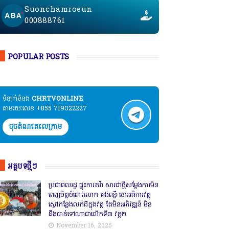
Suonchamroeun
000888761
POPULAR POSTS
ទំនាក់ទំនង​​
CHRTVONLINE
តាមរយៈលេខ +855 719022227
ចុចតំណតេលេក្រាម
អត្ថបទថ្មីៗ
ប្រជាពលរដ្ឋ ផ្ទុះការតវ៉ា សារជាថ្មីសម្តែងការមិន
ពេញចិត្តចំពោះលោក គង់ពន្លឺ ចៅអធិការវត្ត
ស្ដៅកន្លែងលក់ដីក្នុងវត្ត តែមិនអភិវឌ្ឍន៍ មិន
ដឹងបាត់ទៅណាជាលើកទី៣ វគ្គ២
November 16, 2025