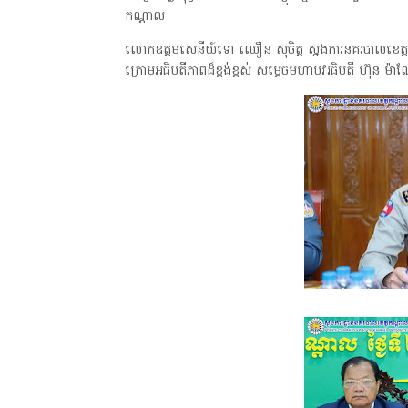
កណ្តាល
លោកឧត្តមសេនីយ៍ទោ ឈឿន សុចិត្ត ស្នងការនគរបាលខេត្តកណ្តា
ក្រោមអធិបតីភាពដ៏ខ្ពង់ខ្ពស់ សម្តេចមហាបវរធិបតី ហ៊ុន ម៉ាណ