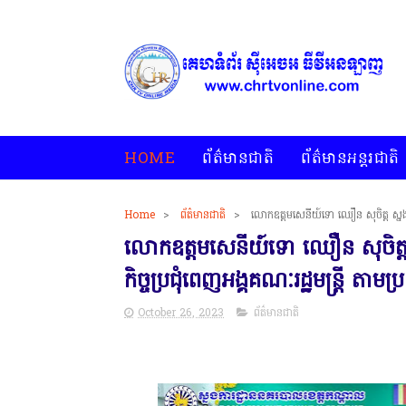
HOME
ព័ត៌មានជាតិ
ព័ត៌មានអន្តរជាតិ
Home
>
ព័ត៌មានជាតិ
>
លោកឧត្តមសេនីយ៍ទោ ឈឿន សុចិត្ត ស្នងការ
លោកឧត្តមសេនីយ៍ទោ ឈឿន សុចិត្ត 
កិច្ចប្រជុំពេញអង្គគណៈរដ្ឋមន្ត្រី តាម
October 26, 2023
ព័ត៌មានជាតិ