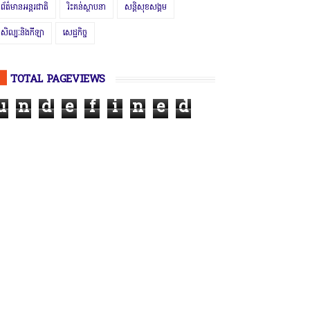
ព័ត៌មានអន្តរជាតិ
រិះគន់ស្ថាបនា
សន្តិសុខសង្គម
សិល្បៈនិងកីឡា
សេដ្ឋកិច្ច
TOTAL PAGEVIEWS
u
n
d
e
f
i
n
e
d