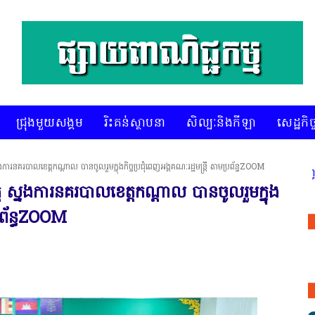
ជ្រុងមួយសង្គម
រិះគន់ស្ថាបនា
សិល្បៈនិងកីឡា
សេដ្ឋកិច្
នគរបាលខេត្តកណ្តាល បានចូលរួមក្នុងកិច្ចប្រជុំពេញអង្គគណៈរដ្ឋមន្ត្រី តាមប្រព័ន្ធZOOM
* គេហទំព័រ ស៊ីអេចអធីវីអនឡាញ ជាព័ត៌មានពិត
ស្នងការនគរបាលខេត្តកណ្តាល បានចូលរួមក្នុង
ប្រព័ន្ធZOOM