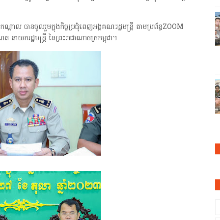
ល បានចូលរួមក្នុងកិច្ចប្រជុំពេញអង្គគណៈរដ្ឋមន្ត្រី តាមប្រព័ន្ធZOOM
ែត នាយករដ្ឋមន្ត្រី នៃព្រះរាជាណាចក្រកម្ពុជា។