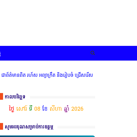
ច
 រហ័ស អព្យាក្រឹត និងរៀបចំ ជ្រើសរើស ក្រុមការងារ នៅតាមបណ្តាលរាជធានី 
កាលបរិច្ឆេទ
ថ្ងៃ
សៅរ៍
ទី
08
ខែ
សីហា
ឆ្នាំ
2026
សូមអរគុណសម្រាប់ការឧត្ថម្ភ