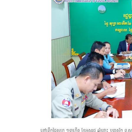
នៅព្រឹកថ្ងៃសុក្រ ១៣កើត ខែអស្សុជ ឆ្នាំថោះ បញ្ចស័ក ព