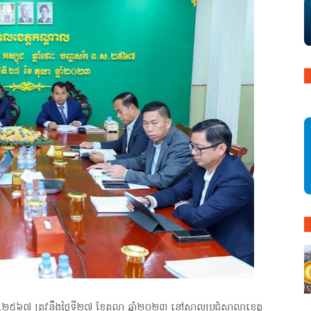
.ស.២៥៦៧ ត្រូវនឹងថ្ងៃទី២៧ ខែតុលា ឆ្នាំ២០២៣ នៅសាលប្រជុំសាលាខេត្ត