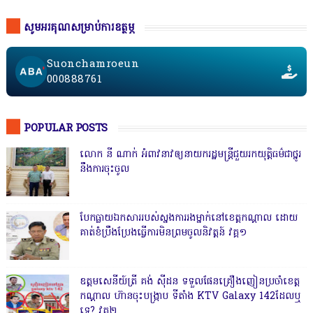
សូមអរគុណសម្រាប់ការឧត្ថម្ភ
Suonchamroeun
000888761
POPULAR POSTS
លោក នី ណាក់ អំពាវនាវឲ្យនាយករដ្ឋមន្ត្រីជួយរកយុត្តិធម៌ជាថ្នូរ
នឹងការចុះចូល
បែកធ្លាយឯកសាររបស់ស្នងការរងម្នាក់នៅខេត្តកណ្ដាល ដោយ
គាត់ខំប្រឹងប្រែងធ្វើការមិនព្រមចូលនិវត្តន៍ វគ្គ១
ឧត្តមសេនីយ៍ត្រី គង់ ស៊ីដន ទទួលផែនគ្រឿងញៀនប្រចាំខេត្ត
កណ្តាល ហ៊ានចុះបង្ក្រាប ទីតាំង KTV Galaxy 142ដែលឬ
ទេ? វគ្គ២