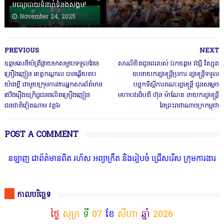
មធ្យោបាយទំនាក់ទំនងសង្គម!
November 24, 2025
PREVIOUS
NEXT
ឧត្តមសេនីយ៍ត្រីផ្កាយមាសមួយទទួលផែន
សារលិខិតជូនពររបស់ ឯកឧត្តម វង្សី វិស្សុត
គ្រឿងញៀន ខេត្តកណ្ដាល បានឆ្លើយតប
ឧបនាយករដ្ឋមន្រ្តីប្រការ រដ្ឋមន្រ្តីទទួល
យ៉ាងខ្លី ជាមួយក្រុមការងារអ្នកសារព័ត៌មាន
បន្ទុកទីស្តីការគណៈរដ្ឋមន្រ្តី ជូនសម្តេច
យើងរឿងឧក្រិដ្ធជនផលិតគ្រឿងញៀន
មហាបវរធិបតី ហ៊ុន ម៉ាណែត នាយករដ្ឋមន្ត្រី
ជនជាតិវៀតណាម វគ្គ៦
នៃព្រះរាជាណាចក្រកម្ពុជា
POST A COMMENT
ញ ជាព័ត៌មានពិត រហ័ស អព្យាក្រឹត និងរៀបចំ ជ្រើសរើស ក្រុមការងារ នៅតាម
កាលបរិច្ឆេទ
ថ្ងៃ
សុក្រ
ទី
07
ខែ
សីហា
ឆ្នាំ
2026