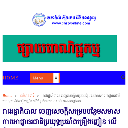
HOME
Home
>
ព័ត៌មានជាតិ
>
រាជរដ្ឋាភិបាល ចេញសេចក្ដីសម្រេចបន្ថែមសមាសភាពអាជ្ញាធរជាតិ
ប្រយុទ្ធប្រឆាំងគ្រឿងញៀន លើចំនួនដែលមានស្រាប់នាពេលកន្លងមក
រាជរដ្ឋាភិបាល ចេញសេចក្ដីសម្រេចបន្ថែមសមាស
ភាពអាជ្ញាធរជាតិប្រយុទ្ធប្រឆាំងគ្រឿងញៀន លើ