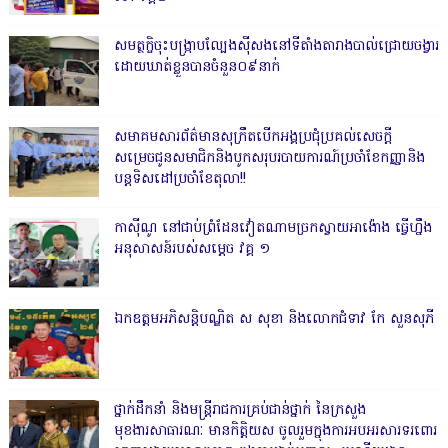
សមត្ថកិ្ចចុះបង្ក្រាបល្បែងស៊ីសងនៅទីតាំងតារាងបាល់ជ្រោយចង្វារ
ដោយឃាត់ខ្លួនបានចំនួន០៩នាក់
សមាគមសារព័ត៌មានសុក្រឹតបើកអង្គប្រជុំប្រគល់សេចក្តី
សម្រេចជូនសមាជិកនិងបូកសរុបរបាយការណ៍ប្រចាំខែកញ្ញានិង
បន្តទិសដៅប្រចាំខែតុលា!!
កាសុីណូ នៅជាប់ព្រំដែនវៀតណាមច្រកស្វាយអាង៉ោង ធ្វើហ្នឹង
អនុសាសន៍របស់សម្ដេច វគ្គ ១
ឯកឧត្តមអភិសន្តិបណ្ឌិត ស សុខា និងលោកជំទាវ កែ សួនសុភី
ថ្នាក់ដឹកនាំ និងមន្ត្រីរាជការគ្រប់ជាន់ថ្នាក់ នៃក្រសួង
មុខងារសាធារណៈ មានកិត្តិយស ចូលរួមក្នុងការអបអរសារទរពោរ