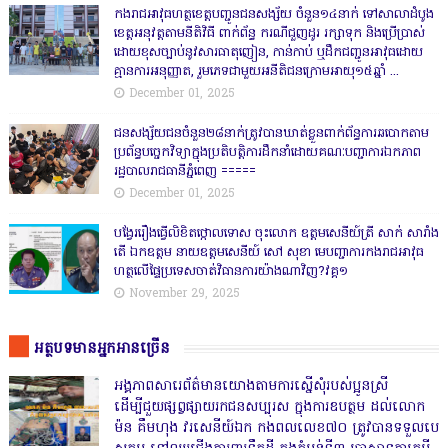
កងរាជឣាវុធហត្ថខេត្តបញ្ជូនជនសង្ស័យ ចំនួន១៤នាក់ ទៅសាលាដំបូង
ខេត្តឣនុវត្តតាមនីតិវិធី ពាក់ព័ន្ធ ករណីជួញដូរ រក្សាទុក និងប្រើប្រាស់
ដោយខុសច្បាប់នូវសារធាតុញៀន, កាន់កាប់ ឬដឹកជញ្ជូនអាវុធដោយ
គ្មានការអនុញ្ញាត, រួមភេទជាមួយអនីតិជនក្រោមអាយុ១៥ឆ្នាំ ...
December 01, 2025
ជនសង្ស័យជនចំនួន២៨នាក់ត្រូវបានឃាត់ខ្លួនពាក់ព័ន្ធការឆបោកតាម
ប្រព័ន្ធបច្ចេកវិទ្យាក្នុងប្រតិបត្តិការដឹកនាំដោយគណៈបញ្ជាការឯកភាព
រដ្ឋបាលរាជធានីភ្នំពេញ ‎=====
December 01, 2025
បង្វែររឿងធ្វើលិខិតថ្កោលទោស ចុះលោក ឧត្តមសេនីយ៍ត្រី សាក់ សារាំង
តើ ឯកឧត្តម នាយឧត្តមសេនីយ៍ សៅ សុខា មេបញ្ជាការកងរាជអាវុធ
ហត្ថលើផ្ទៃប្រទេសចាត់វិធានការយ៉ាងណាវិញ?វគ្គ១
November 29, 2025
អត្ថបទមានអ្នកអានច្រើន
អង្គភាពសារេព័ត៌មានយោងតាមការស្នើសុំរបស់ប្អូនស្រី
ដើម្បីជួយផ្សព្វផ្សាយរកជនសប្បុរស ក្នុងការឧបត្ថម ដល់លោក
ម៉ន គឹមហុង វរសេនីយ៍ឯក កងពលលេខ៧០ ត្រូវបានទទួលបេ