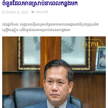
ចំនួនដែលមានស្រាប់នាពេលកន្លងមក
October 16, 2023
ព័ត៌មានជាតិ
រាជរដ្ឋាភិបាល ចេញសេចក្ដីសម្រេចបន្ថែមសមាសភាពអាជ្ញាធរជាតិប្រយុទ្ធប្រឆាំង
គ្រឿងញៀន លើចំនួនដែលមានស្រាប់នាពេលកន្លងមក