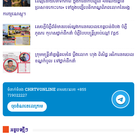
ពេញដោយមោទកភាព ក្នុងការដាក់បញ្ចូល «រមណីយដ្ឋាន
ប្រាសាទកោះកេរ» ទៅក្នុងបញ្ជីបេតិកភណ្ឌពិភពលោកនៃអង្គ
ការយូណេស្កូ។
សេចក្តីបំភ្លឺព័ត៌មានរបស់ស្នងការនគរបាលខេត្តបាត់ដំបង បំភ្លឺ
ភូតភរ កុហសថ្នាក់ដឹកនាំ បំភ្លឺបែបបន្ត្រីគ្រាប់ល្ពៅ វគ្គ៥
ក្រុមមន្ត្រីនាំគ្នាផ្ដិតមេដៃ ប្ដឹងលោក ហុង ពិសិដ្ឋ អធិការនគរបាល
ខណ្ឌកំបូល ទៅថ្នាក់ដឹកនាំ
ទំនាក់ទំនង​​
CHRTVONLINE
តាមរយៈលេខ +855
719022227
ចុចតំណតេលេក្រាម
អត្ថបទថ្មីៗ