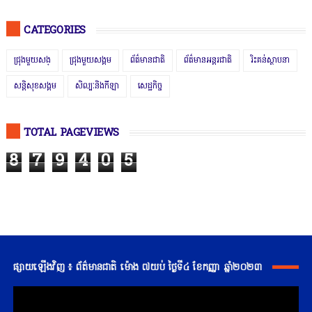
CATEGORIES
ជ្រុងមួយសង្
ជ្រុងមួយសង្គម
ព័ត៌មានជាតិ
ព័ត៌មានអន្តរជាតិ
រិះគន់ស្ថាបនា
សន្តិសុខសង្គម
សិល្បៈនិងកីឡា
សេដ្ឋកិច្ច
TOTAL PAGEVIEWS
8
7
9
4
0
5
ផ្សាយឡើងវិញ ៖ ព័ត៌មានជាតិ ម៉ោង ៧យប់ ថ្ងៃទី៤ ខែកញ្ញា ឆ្នាំ២០២៣