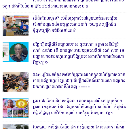
សកម្ម ទៅឈរជើងការពារទឹកដី ក្នុងតំបន់ទី៣ ប្រាសាទតាក្របី
ថ្មដូន តាំងពីខែមិថុនា ឆ្នាំ២០២៥ដោយសារមានការខ្វះខាត
តើពិតដែលឬទេ? ប៉េអឹមស្រុកសំពៅលូនឃាត់ជនសង្ស័យ
៧នាក់បញ្ជូនដល់ខេត្ត,ជ្រុះបាត់២នាក់ រថយន្ត១គ្រឿងនិង
ម៉ូតូ១គ្រឿង,អត់ដឹងទៅណា?
បង្វែររឿងធ្វើលិខិតថ្កោលទោស ចុះលោក ឧត្តមសេនីយ៍ត្រី
សាក់ សារាំង តើ ឯកឧត្តម នាយឧត្តមសេនីយ៍ សៅ សុខា មេ
បញ្ជាការកងរាជអាវុធហត្ថលើផ្ទៃប្រទេសចាត់វិធានការយ៉ាងណា
វិញ?វគ្គ១
ជនសង្ស័យជនចំនួន២៨នាក់ត្រូវបានឃាត់ខ្លួនពាក់ព័ន្ធការឆបោក
តាមប្រព័ន្ធបច្ចេកវិទ្យាក្នុងប្រតិបត្តិការដឹកនាំដោយគណៈបញ្ជាការ
ឯកភាពរដ្ឋបាលរាជធានីភ្នំពេញ ‎=====
ព្រះចៅអធិការ ដ៏មានឥទ្ធិពល លោកសុត ដាវី នៅស្រុកកំពុង
ត្រាច ខេត្តកំពត ដែលជាអ្នកកាន់សិលល្អាប់ សាប់រអិល កំពុងតែ
បំផ្លិចបំផ្លាញ ធម៌វិន័យ បន្ទាប់ មានវិដូអូ បែកធ្លាយ វគ្គ១
បែកធ្លាយ កសិដ្ឋានចិញ្ចឹមជ្រូក ជះក្លិនស្អុយ ដែលលោក អធិការ