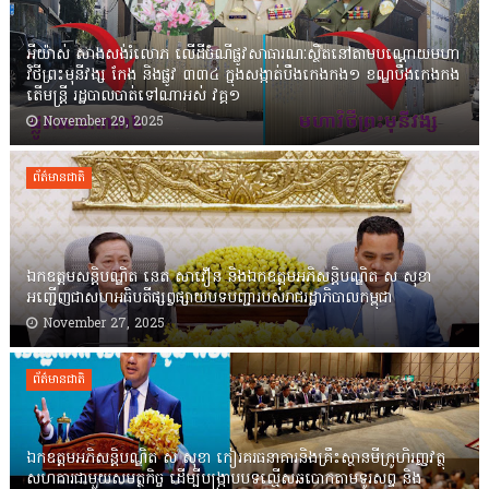
អីយ៉ាស់ សាងសង់រំលោភ លើដីចំណីផ្លូវសាធារណៈស្ថិតនៅតាមបណ្ដោយមហា
វិថីព្រះមុនីវង្ស កែង និងផ្លូវ ៣៣៤ ក្នុងសង្កាត់បឹងកេងកង១ ខណ្ឌបឹងកេងកង
តើមន្ត្រី រដ្ឋបាលបាត់ទៅណាអស់ វគ្គ១
November 29, 2025
ព័ត៌មានជាតិ
ឯកឧត្តមសន្តិបណ្ឌិត នេត សាវឿន និងឯកឧត្តមអភិសន្តិបណ្ឌិត ស សុខា
អញ្ជើញជាសហអធិបតីផ្សព្វផ្សាយបទបញ្ជារបស់រាជរដ្ឋាភិបាលកម្ពុជា
November 27, 2025
ព័ត៌មានជាតិ
ឯកឧត្តមអភិសន្តិបណ្ឌិត ស សុខា កៀរគរធនាគារនិងគ្រឹះស្ថានមីក្រូហិរញ្ញវត្ថុ
សហការជាមួយសមត្ថកិច្ច ដើម្បីបង្ក្រាបបទល្មើសឆបោកតាមទូរសព្ទ និង