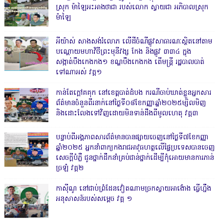
ស្រុក ម៉ាឡៃអះអាងថាជា របស់លោក ស្វាយជា អភិបាលស្រុក
ម៉ាឡៃ
អីយ៉ាស់ សាងសង់រំលោភ លើដីចំណីផ្លូវសាធារណៈស្ថិតនៅតាម
បណ្ដោយមហាវិថីព្រះមុនីវង្ស កែង និងផ្លូវ ៣៣៤ ក្នុង
សង្កាត់បឹងកេងកង១ ខណ្ឌបឹងកេងកង តើមន្ត្រី រដ្ឋបាលបាត់
ទៅណាអស់ វគ្គ១
កាន់តែក្តៅគគុក នៅខេត្តបាត់ដំបង ករណីចាប់ឃាត់ខ្លួនអ្នកសារ
ព័ត៌មានចំនួនពីរនាក់នៅថ្ងៃទី០៨ខែកញ្ញាឆ្នាំ២០២៥ម្សិលមិញ
និងដោះលែងទៅវិញដោយមិនទាន់ដឹងពីមូលហេតុ វគ្គ៣
បន្ទាប់ពីអង្គភាពសារព័ត៌មានបានផ្សាយចេញនៅថ្ងៃទី៧ខែកញ្ញា
ឆ្នាំ២០២៥ អ្នកនាំពាក្យកងរាជអាវុធហត្ថលើផ្ទៃប្រទេសបានចេញ
សេចក្តីបំភ្លឺ ជូនថ្នាក់ដឹកនាំគ្រប់ជាន់ថ្នាក់ដើម្បីកុំអោយមានការភាន់
ច្រឡំ វគ្គ២
កាសុីណូ នៅជាប់ព្រំដែនវៀតណាមច្រកស្វាយអាង៉ោង ធ្វើហ្នឹង
អនុសាសន៍របស់សម្ដេច វគ្គ ១