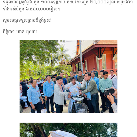
ទទួលបានស្រូវពូជចំនួន ១០០គីឡូក្រាម និងថវិកាចំនួន ២០,០០០រៀល សរុបថវិកា
ទាំងអស់ចំនួន ៦,៥៤០,០០០រៀល។
សូមមេត្តាទទួលជ្រាបដ៏ខ្ពង់ខ្ពស់!
ពីខ្ញុំបាទ ហាន កុសល