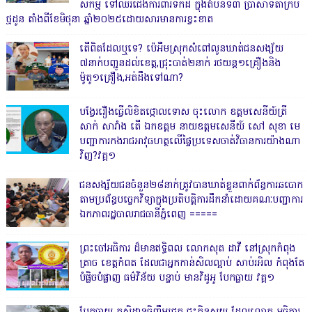
សកម្ម ទៅឈរជើងការពារទឹកដី ក្នុងតំបន់ទី៣ ប្រាសាទតាក្របី
ថ្មដូន តាំងពីខែមិថុនា ឆ្នាំ២០២៥ដោយសារមានការខ្វះខាត
តើពិតដែលឬទេ? ប៉េអឹមស្រុកសំពៅលូនឃាត់ជនសង្ស័យ
៧នាក់បញ្ជូនដល់ខេត្ត,ជ្រុះបាត់២នាក់ រថយន្ត១គ្រឿងនិង
ម៉ូតូ១គ្រឿង,អត់ដឹងទៅណា?
បង្វែររឿងធ្វើលិខិតថ្កោលទោស ចុះលោក ឧត្តមសេនីយ៍ត្រី
សាក់ សារាំង តើ ឯកឧត្តម នាយឧត្តមសេនីយ៍ សៅ សុខា មេ
បញ្ជាការកងរាជអាវុធហត្ថលើផ្ទៃប្រទេសចាត់វិធានការយ៉ាងណា
វិញ?វគ្គ១
ជនសង្ស័យជនចំនួន២៨នាក់ត្រូវបានឃាត់ខ្លួនពាក់ព័ន្ធការឆបោក
តាមប្រព័ន្ធបច្ចេកវិទ្យាក្នុងប្រតិបត្តិការដឹកនាំដោយគណៈបញ្ជាការ
ឯកភាពរដ្ឋបាលរាជធានីភ្នំពេញ ‎=====
ព្រះចៅអធិការ ដ៏មានឥទ្ធិពល លោកសុត ដាវី នៅស្រុកកំពុង
ត្រាច ខេត្តកំពត ដែលជាអ្នកកាន់សិលល្អាប់ សាប់រអិល កំពុងតែ
បំផ្លិចបំផ្លាញ ធម៌វិន័យ បន្ទាប់ មានវិដូអូ បែកធ្លាយ វគ្គ១