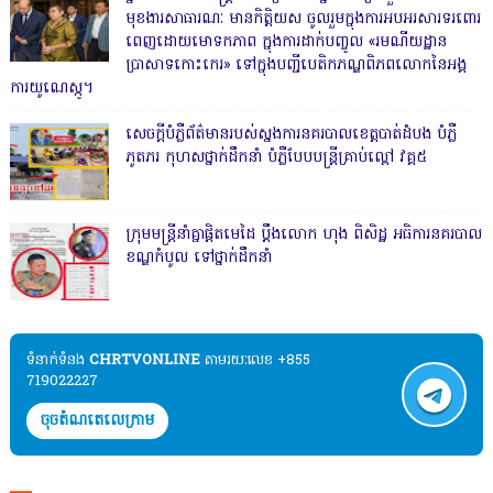
មុខងារសាធារណៈ មានកិត្តិយស ចូលរួមក្នុងការអបអរសារទរពោរ
ពេញដោយមោទកភាព ក្នុងការដាក់បញ្ចូល «រមណីយដ្ឋាន
ប្រាសាទកោះកេរ» ទៅក្នុងបញ្ជីបេតិកភណ្ឌពិភពលោកនៃអង្គ
ការយូណេស្កូ។
សេចក្តីបំភ្លឺព័ត៌មានរបស់ស្នងការនគរបាលខេត្តបាត់ដំបង បំភ្លឺ
ភូតភរ កុហសថ្នាក់ដឹកនាំ បំភ្លឺបែបបន្ត្រីគ្រាប់ល្ពៅ វគ្គ៥
ក្រុមមន្ត្រីនាំគ្នាផ្ដិតមេដៃ ប្ដឹងលោក ហុង ពិសិដ្ឋ អធិការនគរបាល
ខណ្ឌកំបូល ទៅថ្នាក់ដឹកនាំ
ទំនាក់ទំនង​​
CHRTVONLINE
តាមរយៈលេខ +855
719022227
ចុចតំណតេលេក្រាម