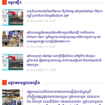
អត្ថបទថ្មីៗ
បុកគ្រិះសាងសង់សំណង់រំលោភ ដីច្រាំងទន្លេ នៅក្រុងសំពៅពូន ចំណែក
មន្ត្រី ប្រចាំតំបន់ មិនគួរមើលរំលង វគ្គ២
November 19, 2025
អភិបាលខណ្ឌសែនសុខដែលទើបទទួលតំណែងថ្មី ចាត់វិធានការ
យ៉ាងណា ចំពោះ ឃ្លាំងស្តុកសាច់បង្កក់គ្មានស្លាកយីហោខា្នតយក្ស នៅ
តាមបណ្តោយផ្លូវ<ឧកញ៉ាទ្រីហេង២០១១
November 19, 2025
អភិបាលក្រុង សំពៅពូន សេចក្តីបំភ្លឺព័ត៌មាន នៅថ្ងៃទី១០ខែតុលា
ឆ្នាំ២០២៥ ធ្វើអោយប្រជាពលរដ្ឋ ដាក់ការសង្ស័យថា មិនទាន់អស់ជាតិ
ងងុយវគ្គ១
November 17, 2025
អត្ថបទមានអ្នកអានច្រើន
អង្គភាពសារេព័ត៌មានយោងតាមការស្នើសុំរបស់ប្អូនស្រី
ដើម្បីជួយផ្សព្វផ្សាយរកជនសប្បុរស ក្នុងការឧបត្ថម ដល់លោក
ម៉ន គឹមហុង វរសេនីយ៍ឯក កងពលលេខ៧០ ត្រូវបានទទួលបេ