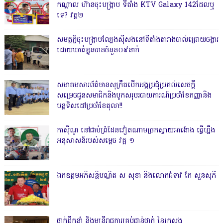
កណ្តាល ហ៊ានចុះបង្ក្រាប ទីតាំង KTV Galaxy 142ដែលឬ
ទេ? វគ្គ២
សមត្ថកិ្ចចុះបង្ក្រាបល្បែងស៊ីសងនៅទីតាំងតារាងបាល់ជ្រោយចង្វារ
ដោយឃាត់ខ្លួនបានចំនួន០៩នាក់
សមាគមសារព័ត៌មានសុក្រឹតបើកអង្គប្រជុំប្រគល់សេចក្តី
សម្រេចជូនសមាជិកនិងបូកសរុបរបាយការណ៍ប្រចាំខែកញ្ញានិង
បន្តទិសដៅប្រចាំខែតុលា!!
កាសុីណូ នៅជាប់ព្រំដែនវៀតណាមច្រកស្វាយអាង៉ោង ធ្វើហ្នឹង
អនុសាសន៍របស់សម្ដេច វគ្គ ១
ឯកឧត្តមអភិសន្តិបណ្ឌិត ស សុខា និងលោកជំទាវ កែ សួនសុភី
ថ្នាក់ដឹកនាំ និងមន្ត្រីរាជការគ្រប់ជាន់ថ្នាក់ នៃក្រសួង