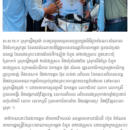
ស.ស.យ.ក ស្រុកស្ទឹងត្រង់ បានចូលរួមសម្របសម្រួលក្នុងពិធីជួបសំណេះសំណាល
និងចែកស្រូវពូជ ដែលជាអំណោយដ៏ថ្លៃថ្លារបសរាជរដ្ឋាភិបាលកម្ពុជា ជូនដល់ប្រជា
ពលរដ្ឋ ដែលរងគ្រោះដោយជំនន់ទឹកភ្លៀង ចំនួន ៣២៧គ្រួសារ ក្នុងនោះឃុំ
ព្រែកកក់ ស្រុកស្ទឹងត្រង់ ២៨៧គ្រួសារ និងឃុំសំពងជ័យ ស្រុកជើងព្រៃ ចំនួន
៣៧គ្រួសារ ក្រោមអធិបតីភាព ឯកឧត្តម អ៊ុង សំអាត រដ្ឋលេខាធិការក្រសួងកសិកម្ម
រុក្ខាប្រមាញ់ និងនេសាទ និងឯកឧត្តម អ៊ុន ចាន់ដា អភិបាល នៃគណៈអភិបាលខេត្ត
និងជាប្រធានគណៈកម្មាធិការគ្រប់គ្រងគ្រោះមហន្តរាយខេត្តកំពង់ចាម នៅសាលា
ស្រុកស្ទឹងត្រង់ ។ ដោយមានការចូលរួមពី ឯកឧត្តម លោកជំទាវ លោក លោកស្រី
ប្រធានមន្ទីរ និងអង្គភាពជុំវិញខេត្ត លោកអភិបាល អភិបាលរងស្រុកកងកម្លាំងប្រដាប់
អាវុធទាំងបី លោក លោកស្រី ប្រធានការិយាល័យ និងអង្គភាពចុះ និងជុំវិញសាលា
ស្រុក ។
នាឱកាសនោះដែរឯកឧត្តម នាំយកថវិការបស់ សម្ដេចមហាបវរធិបតី ហ៊ុន ម៉ាណែត
នាយករដ្ឋមន្ត្រីនៃព្រះរាជាណាចក្រកម្ពុជា ចំនួន ៣២៧គ្រួសារ ដោយក្នុងមួយគ្រួសារៗ