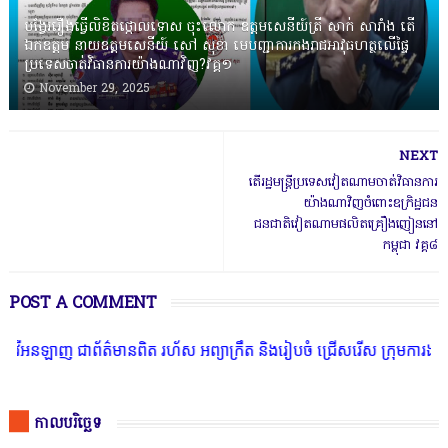
បង្វែររឿងធ្វើលិខិតថ្កោលទោស ចុះលោក ឧត្តមសេនីយ៍ត្រី សាក់ សារាំង តើ
ឯកឧត្តម នាយឧត្តមសេនីយ៍ សៅ សុខា មេបញ្ជាការកងរាជអាវុធហត្ថលើផ្ទៃ
ប្រទេសចាត់វិធានការយ៉ាងណាវិញ?វគ្គ១
November 29, 2025
NEXT
តើរដ្ឋមន្ត្រីប្រទេសវៀតណាមចាត់វិធានការ
យ៉ាងណាវិញចំពោះឧក្រិដ្ឋជន
ជនជាតិវៀតណាមផលិតគ្រឿងញៀននៅ
កម្ពុជា វគ្គ៨
POST A COMMENT
 ជាព័ត៌មានពិត រហ័ស អព្យាក្រឹត និងរៀបចំ ជ្រើសរើស ក្រុមការងារ នៅតាមប
កាលបរិច្ឆេទ