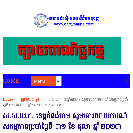
HOME
Home
>
ជ្រុងមួយសង្គម
>
ស.ស.យ.ក. ខេត្តកំពង់ចាម សូមគោរពរាយការណ៍សកម្មភាពប្រចាំ
ថ្ងៃទី ៣១ ខែ តុលា ឆ្នាំ២០២៣ ដូចខាងក្រោម៖
ស.ស.យ.ក. ខេត្តកំពង់ចាម សូមគោរពរាយការណ៍
សកម្មភាពប្រចាំថ្ងៃទី ៣១ ខែ តុលា ឆ្នាំ២០២៣