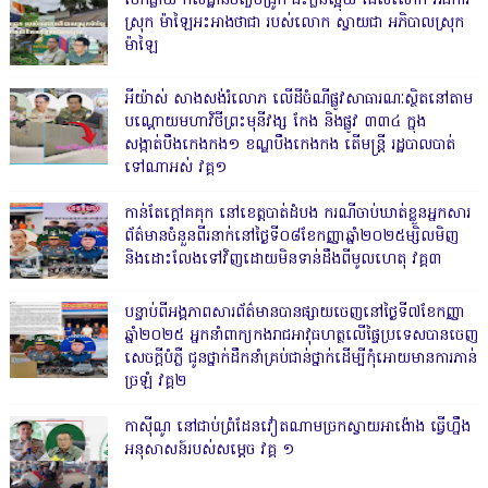
បែកធ្លាយ កសិដ្ឋានចិញ្ចឹមជ្រូក ជះក្លិនស្អុយ ដែលលោក អធិការ
ស្រុក ម៉ាឡៃអះអាងថាជា របស់លោក ស្វាយជា អភិបាលស្រុក
ម៉ាឡៃ
អីយ៉ាស់ សាងសង់រំលោភ លើដីចំណីផ្លូវសាធារណៈស្ថិតនៅតាម
បណ្ដោយមហាវិថីព្រះមុនីវង្ស កែង និងផ្លូវ ៣៣៤ ក្នុង
សង្កាត់បឹងកេងកង១ ខណ្ឌបឹងកេងកង តើមន្ត្រី រដ្ឋបាលបាត់
ទៅណាអស់ វគ្គ១
កាន់តែក្តៅគគុក នៅខេត្តបាត់ដំបង ករណីចាប់ឃាត់ខ្លួនអ្នកសារ
ព័ត៌មានចំនួនពីរនាក់នៅថ្ងៃទី០៨ខែកញ្ញាឆ្នាំ២០២៥ម្សិលមិញ
និងដោះលែងទៅវិញដោយមិនទាន់ដឹងពីមូលហេតុ វគ្គ៣
បន្ទាប់ពីអង្គភាពសារព័ត៌មានបានផ្សាយចេញនៅថ្ងៃទី៧ខែកញ្ញា
ឆ្នាំ២០២៥ អ្នកនាំពាក្យកងរាជអាវុធហត្ថលើផ្ទៃប្រទេសបានចេញ
សេចក្តីបំភ្លឺ ជូនថ្នាក់ដឹកនាំគ្រប់ជាន់ថ្នាក់ដើម្បីកុំអោយមានការភាន់
ច្រឡំ វគ្គ២
កាសុីណូ នៅជាប់ព្រំដែនវៀតណាមច្រកស្វាយអាង៉ោង ធ្វើហ្នឹង
អនុសាសន៍របស់សម្ដេច វគ្គ ១