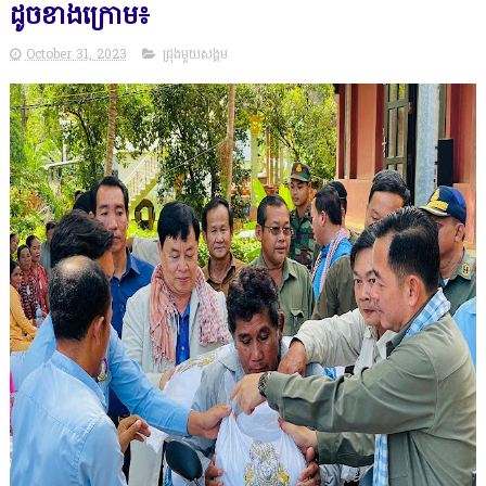
ដូចខាងក្រោម៖
October 31, 2023
ជ្រុងមួយសង្គម