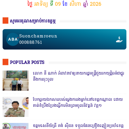
ថ្ងៃ
អាទិត្យ
ទី
09
ខែ
សីហា
ឆ្នាំ
2026
សូមអរគុណសម្រាប់ការឧត្ថម្ភ
Suonchamroeun
000888761
POPULAR POSTS
លោក នី ណាក់ អំពាវនាវឲ្យនាយករដ្ឋមន្ត្រីជួយរកយុត្តិធម៌ជាថ្នូរ
នឹងការចុះចូល
បែកធ្លាយឯកសាររបស់ស្នងការរងម្នាក់នៅខេត្តកណ្ដាល ដោយ
គាត់ខំប្រឹងប្រែងធ្វើការមិនព្រមចូលនិវត្តន៍ វគ្គ១
ឧត្តមសេនីយ៍ត្រី គង់ ស៊ីដន ទទួលផែនគ្រឿងញៀនប្រចាំខេត្ត