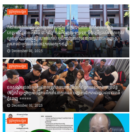
ជ្រុងមួយសង្គម
កងរាជឣាវុធហត្ថខេត្តបញ្ជូនជនសង្ស័យ ចំនួន១៤នាក់ ទៅសាលាដំបូង
ខេត្តឣនុវត្តតាមនីតិវិធី ពាក់ព័ន្ធ ករណីជួញដូរ រក្សាទុក និងប្រើប្រាស់ដោយខុស
ច្បាប់នូវសារធាតុញៀន, កាន់កាប់ ឬដឹកជញ្ជូនអាវុធដោយគ្មានការអនុញ្ញាត,
រួមភេទជាមួយអនីតិជនក្រោមអាយុ១៥ឆ្នាំ ...
December 01, 2025
ជ្រុងមួយសង្គម
ជនសង្ស័យជនចំនួន២៨នាក់ត្រូវបានឃាត់ខ្លួនពាក់ព័ន្ធការឆបោកតាមប្រព័ន្ធ
បច្ចេកវិទ្យាក្នុងប្រតិបត្តិការដឹកនាំដោយគណៈបញ្ជាការឯកភាពរដ្ឋបាលរាជធានី
ភ្នំពេញ ‎=====
December 01, 2025
ជ្រុងមួយសង្គម