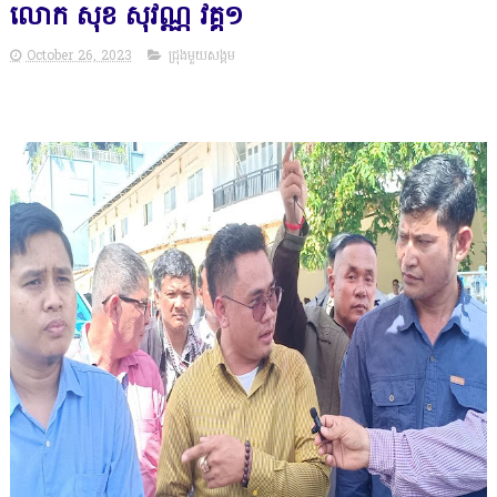
លោក សុខ សុវណ្ណ វគ្គ១
October 26, 2023
ជ្រុងមួយសង្គម