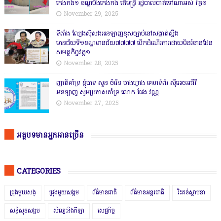
កេងកង១ ខណ្ឌបឹងកេងកង តើមន្ត្រី រដ្ឋបាលបាត់ទៅណាអស់ វគ្គ១
November 29, 2025
ទីតាំង ល្បែងស៊ីសងអនឡាញខុសច្បាប់នៅសង្កាត់សឹ្ចង
មានជ័យទី១ខណ្ឌមានជ័យ៧៧៧៧ បើកដំណើរការដោយមិនរំខានដែន
សមត្ថកិច្ចវគ្គ១
November 28, 2025
ញាតិគាំទ្រ ខ្ញុំបាទ សួន ចំរើន ចាងហ្វាង គេហទំព័រ ស៊ីអេចអធីវី
អនឡាញ សូមប្រកាសគាំទ្រ លោក ផែង វណ្ណ:
November 27, 2025
អត្ថបទមានអ្នកអានច្រើន
CATEGORIES
ជ្រុងមួយសង្
ជ្រុងមួយសង្គម
ព័ត៌មានជាតិ
ព័ត៌មានអន្តរជាតិ
រិះគន់ស្ថាបនា
សន្តិសុខសង្គម
សិល្បៈនិងកីឡា
សេដ្ឋកិច្ច