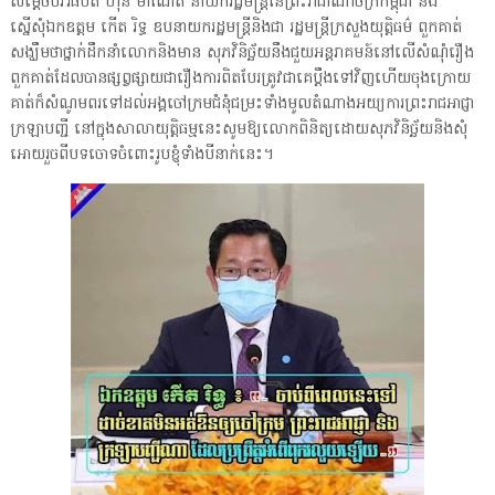
សម្ដេចបវរធិបតី ហ៊ុន ម៉ាណែត នាយករដ្ឋមន្ត្រីនៃព្រះរាជាណាចក្រកម្ពុជា និង
ស្នើសុំឯកឧត្តម កើត រិទ្ធ ឧបនាយករដ្ឋមន្ត្រីនិងជា រដ្ឋមន្ត្រីក្រសួងយុត្តិធម៌ ពួកគាត់
សង្ឃឹមថាថ្នាក់ដឹកនាំលោកនិងមាន សុភវិនិច្ឆ័យនឹងជួយអន្តរាគមន៍នៅលើសំណុំរឿង
ពួកគាត់ដែលបានផ្សព្វផ្សាយជារឿងការពិតបែរត្រូវជាគេប្ដឹងទៅវិញហើយចុងក្រោយ
គាត់ក៏សំណូមពរទៅដល់អង្គចៅក្រមជំនុំជម្រះទាំងមូលតំណាងអយ្យការព្រះរាជអាជ្ញា
ក្រឡាបញ្ជី នៅក្នុងសាលាយុត្តិធម្មនេះសូមឱ្យលោកពិនិត្យដោយសុភវិនិច្ឆ័យនិងសុំ
អោយរួចពីបទចោទចំពោះរូបខ្ញុំទាំងបីនាក់នេះ។