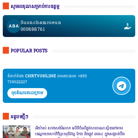
សូមអរគុណសម្រាប់ការឧត្ថម្ភ
Suonchamroeun
000888761
POPULAR POSTS
ទំនាក់ទំនង​​
CHRTVONLINE
តាមរយៈលេខ +855
719022227
ចុចតំណតេលេក្រាម
អត្ថបទថ្មីៗ
អីយ៉ាស់ សាងសង់រំលោភ លើដីចំណីផ្លូវសាធារណៈស្ថិតនៅតាម
បណ្ដោយមហាវិថីព្រះមុនីវង្ស កែង និងផ្លូវ ៣៣៤ ក្នុងសង្កាត់បឹង