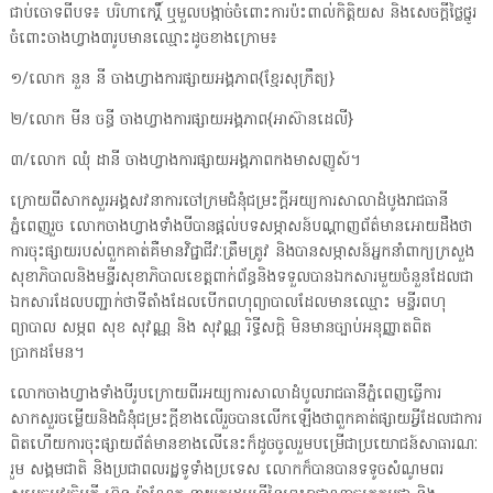
ជាប់ចោទពីបទ៖ បរិហាកេរ្តិ៍ ឬមួលបង្កាច់ចំពោះការប៉ះពាល់កិត្តិយស និងសេចក្ដីថ្លៃថ្នូរ
ចំពោះចាងហ្វាង៣រូបមានឈ្មោះដូចខាងក្រោម៖
១/លោក នួន នី ចាងហ្វាងការផ្សាយអង្គភាព{ខ្មែរសុក្រឹត្យ}
២/លោក មីន ចន្ធី ចាងហ្វាងការផ្សាយអង្គភាព{អាស៊ានដេលី}
៣/លោក ឈុំ ដានី ចាងហ្វាងការផ្សាយអង្គភាពកងមាសញូស៍។
ក្រោយពីសាកសួរអង្គសវនាការចៅក្រមជំនុំជម្រះក្តីអយ្យការសាលាដំបូងរាជធានី
ភ្នំពេញរួច លោកចាងហ្វាងទាំងបីបានផ្ដល់បទសម្ភាសន៍បណ្ដាញព័ត៌មានអោយដឹងថា
ការចុះផ្សាយរបស់ពួកគាត់គឺមានវិជ្ជាជីវៈត្រឹមត្រូវ និងបានសម្ភាសន៍អ្នកនាំពាក្យក្រសួង
សុខាភិបាលនិងមន្ទីរសុខាភិបាលខេត្តពាក់ព័ន្ធនិងទទួលបានឯកសារមួយចំនួនដែលជា
ឯកសារដែលបញ្ជាក់ថាទីតាំងដែលបើកពហុព្យាបាលដែលមានឈ្មោះ មន្ទីរពហុ
ព្យាបាល សម្ភព សុខ សុវណ្ណ និង សុវណ្ណ រិទ្ធីសក្ដិ មិនមានច្បាប់អនុញ្ញាតពិត
ប្រាកដមែន។
លោកចាងហ្វាងទាំងបីរូបក្រោយពីរអយ្យការសាលាដំបូលរាជធានីភ្នំពេញធ្វើការ
សាកសួរចម្លើយនិងជំនុំជម្រះក្តីខាងលើរួចបានលើកឡើងថាពួកគាត់ផ្សាយអ្វីដែលជាការ
ពិតហើយការចុះផ្សាយព័ត៌មានខាងលើនេះក៏ដូចចូលរួមបម្រើជាប្រយោជន៍សាធារណៈ
រួម សង្គមជាតិ និងប្រជាពលរដ្ឋទូទាំងប្រទេស លោកក៏បានបានទទូចសំណូមពរ