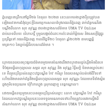
ភ្នំពេញ៖នាព្រឹកនៅថ្ងៃទី២៦ ខែតុលា ២០២៣ នេះលោកចាងហ្វាងបីរូបត្រូវបាន
ឡើងសវនាការជំនុំជម្រះក្តីនៃអយ្យការសាលាដំបូងរាជធានីភ្នំពេញ ពាក់ព័ន្ធករណីរង
បណ្ដឹងពីលោក សុខ សុវណ្ណ ជាចាងហ្វាងសារព័ត៌មាន UMA TV Online
ជាប់ចោទពីបទ៖ បរិហាកេរ្តិ៍ ឬមួលបង្កាច់ចំពោះការប៉ះពាល់កិត្តិយស និងសេចក្ដីថ្លៃថ្នូរ
ប្រព្រឹត្តទៅ រាជធានីភ្នំពេញ កាលពីថ្ងៃទី២០ ខែតុលា ឆ្នាំ២០២២ តាមបញ្ញត្តិ
មាត្រា១០ នៃច្បាប់ស្តីពីរបបសារព័ត៌មាន ។
ក្រោយពេលបានចុះផ្សាយព័ត៌មានមួយមានចំណងជើងថា៖ក្រដាសខ្ចប់ភ្លើងមិនជិតទេ
ទីបំផុតមន្ទីរពហុព្យាបាល សម្ភព សុខ សុវណ្ណ និង សុវណ្ណ រិទ្ធីសក្ដិ មិនមានច្បាប់នោះ
ទេ គឺលួចប្រើប្រាស់ឈ្មោះវេជ្ជបណ្ឌិត កែវ ការីណូ ដែលបានស្លាប់បាត់បង់ជីវិតទៅ
ហើយនិងមានពាក់ព័ន្ធនឹងមន្ទីរពហុព្យាបាលសម្ភព សុខ សុវណ្ណ» ដែលមានទីតាំងស្ថិត
ក្នុងភូមិទេពប្រណម ឃុំវិហារហ្លួង ស្រុកពញាឮ ខេត្តកណ្តាល។
ដោយមន្ទីរពេទ្យមួយនេះបានលួចប្រើប្រាស់ឈ្មោះ លោក វេជ្ជបណ្ឌិត កែវ ការីណូ
ដែលលោកវេជ្ជបណ្ឌិតរូបនេះបានទទួលមរណភាពទៅហើយត្រូវបានរងការប្ដឹងពី
សំណាក់លោក សុខ សុវណ្ណ ជាចាងហ្វាងសារព័ត៌មាន UMA TV Online