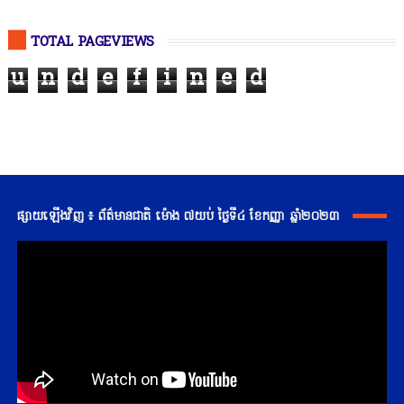
TOTAL PAGEVIEWS
u
n
d
e
f
i
n
e
d
ផ្សាយឡើងវិញ ៖ ព័ត៌មានជាតិ ម៉ោង ៧យប់ ថ្ងៃទី៤ ខែកញ្ញា ឆ្នាំ២០២៣