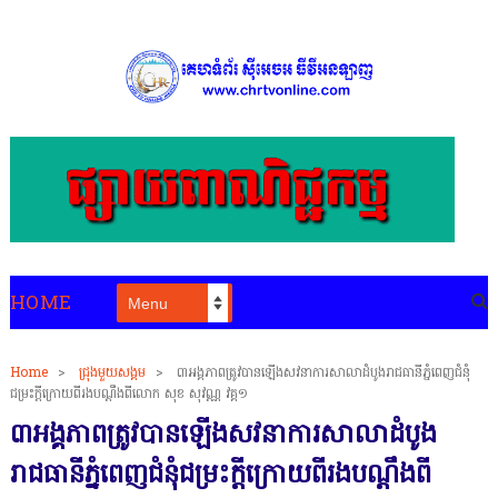
HOME
Home
>
ជ្រុងមួយសង្គម
>
៣អង្គភាពត្រូវបានឡើងសវនាការសាលាដំបូងរាជធានីភ្នំពេញជំនុំ
ជម្រះក្តីក្រោយពីរងបណ្តឹងពីលោក សុខ សុវណ្ណ វគ្គ១
៣អង្គភាពត្រូវបានឡើងសវនាការសាលាដំបូង
រាជធានីភ្នំពេញជំនុំជម្រះក្តីក្រោយពីរងបណ្តឹងពី