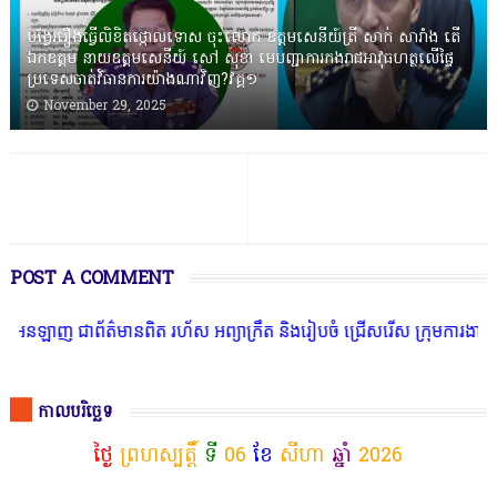
បង្វែររឿងធ្វើលិខិតថ្កោលទោស ចុះលោក ឧត្តមសេនីយ៍ត្រី សាក់ សារាំង តើ
ឯកឧត្តម នាយឧត្តមសេនីយ៍ សៅ សុខា មេបញ្ជាការកងរាជអាវុធហត្ថលើផ្ទៃ
ប្រទេសចាត់វិធានការយ៉ាងណាវិញ?វគ្គ១
November 29, 2025
POST A COMMENT
ព័ត៌មានពិត រហ័ស អព្យាក្រឹត និងរៀបចំ ជ្រើសរើស ក្រុមការងារ នៅតាមបណ្ត
កាលបរិច្ឆេទ
ថ្ងៃ
ព្រហស្បត្តិ៍
ទី
06
ខែ
សីហា
ឆ្នាំ
2026