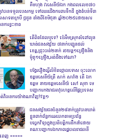
គឹមហុង វរសេនីយ៍ឯក កងពលលេខ៧០
្រូវបានទទួលបេសកម្ម ទៅឈរជើងការពារទឹកដី ក្នុងតំបន់ទី៣
្រាសាទតាក្របី ថ្មដូន តាំងពីខែមិថុនា ឆ្នាំ២០២៥ដោយសារ
ានការខ្វះខាត
តើពិតដែលឬទេ? ប៉េអឹមស្រុកសំពៅលូន
ឃាត់ជនសង្ស័យ ៧នាក់បញ្ជូនដល់
ខេត្ត,ជ្រុះបាត់២នាក់ រថយន្ត១គ្រឿងនិង
ម៉ូតូ១គ្រឿង,អត់ដឹងទៅណា?
បង្វែររឿងធ្វើលិខិតថ្កោលទោស ចុះលោក
ឧត្តមសេនីយ៍ត្រី សាក់ សារាំង តើ ឯក
ឧត្តម នាយឧត្តមសេនីយ៍ សៅ សុខា មេ
បញ្ជាការកងរាជអាវុធហត្ថលើផ្ទៃប្រទេស
ាត់វិធានការយ៉ាងណាវិញ?វគ្គ១
ជនសង្ស័យជនចំនួន២៨នាក់ត្រូវបានឃាត់
ខ្លួនពាក់ព័ន្ធការឆបោកតាមប្រព័ន្ធ
បច្ចេកវិទ្យាក្នុងប្រតិបត្តិការដឹកនាំដោយ
គណៈបញ្ជាការឯកភាពរដ្ឋបាលរាជធានី
្នំពេញ ‎=====