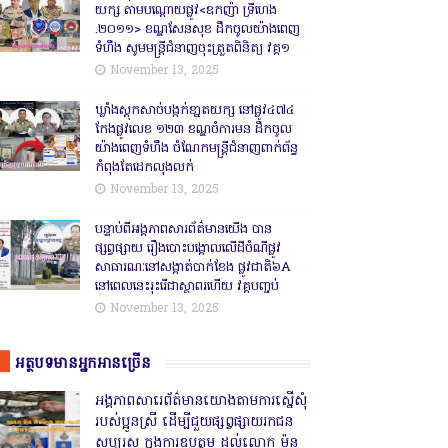
យក្ស តាមបណ្តោយផ្លូវ<ឧកញ៉ា ទ្រីហេង
.២០១១> ខណ្ឌសែនសុខ ដឹកចូលយ៉ាងពេញ
ទំហឹង សូមមន្ត្រីជំនាញចុះត្រួតពិនិត្យ វគ្គ១
November 13, 2025
ឃ្លាំងស្តុកសាច់បង្កក់ខា្នតយក្ស នៅផ្លូវ៤៧៤
កែងផ្លូវលេខ ១២៣ ខណ្ឌចំការមន ដឹកចូល
យ៉ាងពេញទំហឹង ចំណែកមន្ត្រីជំនាញពាក់ព័ន្ធ
កំពុងតែដេកលុងលក់
November 13, 2025
បន្ទាប់ពីអង្គភាពសារព័ត៌មានយើង បាន
ផ្សព្វផ្សាយ រឿងបោះបង្គោលលើដីចំណីផ្លូវ
សាធារណៈនៅសង្គាត់បាក់ខែង ផ្លូវជាតិ៦A
នៅពេលនេះរុះរើជាស្ថាពរហើយ វគ្គបញ្ចប់
November 13, 2025
អត្ថបទមានអ្នកអានច្រើន
អង្គភាពសារេព័ត៌មានយោងតាមការស្នើសុំ
របស់ប្អូនស្រី ដើម្បីជួយផ្សព្វផ្សាយរកជន
សប្បុរស ក្នុងការឧបត្ថម ដល់លោក ម៉ន