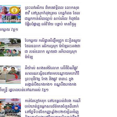
ព្រះចៅអធិការ ដ៏មានឥទ្ធិពល លោកសុត
ដាវី នៅស្រុកកំពុងត្រាច ខេត្តកំពត ដែល
ជាអ្នកកាន់សិលល្អាប់ សាប់រអិល កំពុងតែ
បំផ្លិចបំផ្លាញ ធម៌វិន័យ បន្ទាប់ មានវិដូអូ
ែកធ្លាយ វគ្គ១
បែកធ្លាយ កសិដ្ឋានចិញ្ចឹមជ្រូក ជះក្លិនស្អុយ
ដែលលោក អធិការស្រុក ម៉ាឡៃអះអាងថា
ជា របស់លោក ស្វាយជា អភិបាលស្រុក
ម៉ាឡៃ
អីយ៉ាស់ សាងសង់រំលោភ លើដីចំណីផ្លូវ
សាធារណៈស្ថិតនៅតាមបណ្ដោយមហាវិថី
ព្រះមុនីវង្ស កែង និងផ្លូវ ៣៣៤ ក្នុង
សង្កាត់បឹងកេងកង១ ខណ្ឌបឹងកេងកង
ើមន្ត្រី រដ្ឋបាលបាត់ទៅណាអស់ វគ្គ១
កាន់តែក្តៅគគុក នៅខេត្តបាត់ដំបង ករណី
ចាប់ឃាត់ខ្លួនអ្នកសារព័ត៌មានចំនួនពីរនាក់
នៅថ្ងៃទី០៨ខែកញ្ញាឆ្នាំ២០២៥ម្សិលមិញ