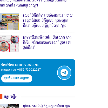
រមណីយដ្ឋានប្រាសាទកោះកេរ» ទៅក្នុងបញ្ជីបេតិកភណ្ឌ
ិភពលោកនៃអង្គការយូណេស្កូ។
សេចក្តីបំភ្លឺព័ត៌មានរបស់ស្នងការនគរបាល
ខេត្តបាត់ដំបង បំភ្លឺភូតភរ កុហសថ្នាក់
ដឹកនាំ បំភ្លឺបែបបន្ត្រីគ្រាប់ល្ពៅ វគ្គ៥
ក្រុមមន្ត្រីនាំគ្នាផ្ដិតមេដៃ ប្ដឹងលោក ហុង
ពិសិដ្ឋ អធិការនគរបាលខណ្ឌកំបូល ទៅ
ថ្នាក់ដឹកនាំ
ទំនាក់ទំនង​​
CHRTVONLINE
តាមរយៈលេខ +855 719022227
ចុចតំណតេលេក្រាម
អត្ថបទថ្មីៗ
ឃ្លាំងស្តុកសាច់បង្កក់គ្មានស្លាកយីហោ ខា្នត