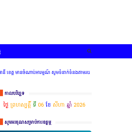
ច
 មានចំណាប់អារម្មណ៍ សូមទំនាក់ទំនងតាមរយៈតេឡេក្រាមលេខ 077 83 66 11
កាលបរិច្ឆេទ
ថ្ងៃ
ព្រហស្បត្តិ៍
ទី
06
ខែ
សីហា
ឆ្នាំ
2026
សូមអរគុណសម្រាប់ការឧត្ថម្ភ