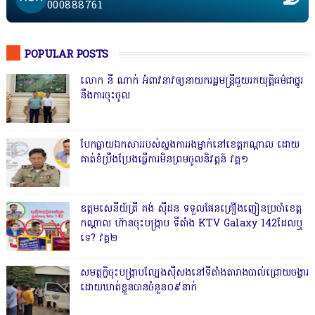
000888761
POPULAR POSTS
លោក នី ណាក់ អំពាវនាវឲ្យនាយករដ្ឋមន្ត្រីជួយរកយុត្តិធម៌ជាថ្នូរ
នឹងការចុះចូល
បែកធ្លាយឯកសាររបស់ស្នងការរងម្នាក់នៅខេត្តកណ្ដាល ដោយ
គាត់ខំប្រឹងប្រែងធ្វើការមិនព្រមចូលនិវត្តន៍ វគ្គ១
ឧត្តមសេនីយ៍ត្រី គង់ ស៊ីដន ទទួលផែនគ្រឿងញៀនប្រចាំខេត្ត
កណ្តាល ហ៊ានចុះបង្ក្រាប ទីតាំង KTV Galaxy 142ដែលឬ
ទេ? វគ្គ២
សមត្ថកិ្ចចុះបង្ក្រាបល្បែងស៊ីសងនៅទីតាំងតារាងបាល់ជ្រោយចង្វារ
ដោយឃាត់ខ្លួនបានចំនួន០៩នាក់