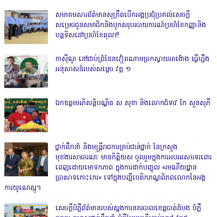
សមាគមសារព័ត៌មានសុក្រឹតបើកអង្គប្រជុំប្រគល់សេចក្តី
សម្រេចជូនសមាជិកនិងបូកសរុបរបាយការណ៍ប្រចាំខែកញ្ញានិង
បន្តទិសដៅប្រចាំខែតុលា!!
កាសុីណូ នៅជាប់ព្រំដែនវៀតណាមច្រកស្វាយអាង៉ោង ធ្វើហ្នឹង
អនុសាសន៍របស់សម្ដេច វគ្គ ១
ឯកឧត្តមអភិសន្តិបណ្ឌិត ស សុខា និងលោកជំទាវ កែ សួនសុភី
ថ្នាក់ដឹកនាំ និងមន្ត្រីរាជការគ្រប់ជាន់ថ្នាក់ នៃក្រសួង
មុខងារសាធារណៈ មានកិត្តិយស ចូលរួមក្នុងការអបអរសារទរពោរ
ពេញដោយមោទកភាព ក្នុងការដាក់បញ្ចូល «រមណីយដ្ឋាន
ប្រាសាទកោះកេរ» ទៅក្នុងបញ្ជីបេតិកភណ្ឌពិភពលោកនៃអង្គ
ការយូណេស្កូ។
សេចក្តីបំភ្លឺព័ត៌មានរបស់ស្នងការនគរបាលខេត្តបាត់ដំបង បំភ្លឺ