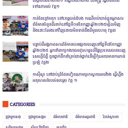
សង្កាត់បឹងកេងកង១ ខណ្ឌបឹងកេងកង តើមន្ត្រី រដ្ឋបាលបាត់
ទៅណាអស់ វគ្គ១
កាន់តែក្តៅគគុក នៅខេត្តបាត់ដំបង ករណីចាប់ឃាត់ខ្លួនអ្នកសារ
ព័ត៌មានចំនួនពីរនាក់នៅថ្ងៃទី០៨ខែកញ្ញាឆ្នាំ២០២៥ម្សិលមិញ
និងដោះលែងទៅវិញដោយមិនទាន់ដឹងពីមូលហេតុ វគ្គ៣
បន្ទាប់ពីអង្គភាពសារព័ត៌មានបានផ្សាយចេញនៅថ្ងៃទី៧ខែកញ្ញា
ឆ្នាំ២០២៥ អ្នកនាំពាក្យកងរាជអាវុធហត្ថលើផ្ទៃប្រទេសបានចេញ
សេចក្តីបំភ្លឺ ជូនថ្នាក់ដឹកនាំគ្រប់ជាន់ថ្នាក់ដើម្បីកុំអោយមានការភាន់
ច្រឡំ វគ្គ២
កាសុីណូ នៅជាប់ព្រំដែនវៀតណាមច្រកស្វាយអាង៉ោង ធ្វើហ្នឹង
អនុសាសន៍របស់សម្ដេច វគ្គ ១
CATEGORIES
ជ្រុងមួយសង្
ជ្រុងមួយសង្គម
ព័ត៌មានជាតិ
ព័ត៌មានអន្តរជាតិ
រិះគន់ស្ថាបនា
សន្តិសុខសង្គម
សិល្បៈនិងកីឡា
សេដ្ឋកិច្ច