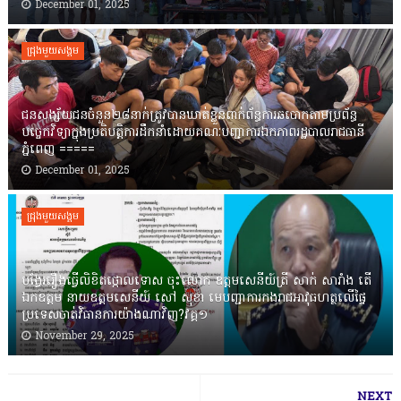
December 01, 2025
ជ្រុងមួយសង្គម
ជនសង្ស័យជនចំនួន២៨នាក់ត្រូវបានឃាត់ខ្លួនពាក់ព័ន្ធការឆបោកតាមប្រព័ន្ធ
បច្ចេកវិទ្យាក្នុងប្រតិបត្តិការដឹកនាំដោយគណៈបញ្ជាការឯកភាពរដ្ឋបាលរាជធានី
ភ្នំពេញ ‎=====
December 01, 2025
ជ្រុងមួយសង្គម
បង្វែររឿងធ្វើលិខិតថ្កោលទោស ចុះលោក ឧត្តមសេនីយ៍ត្រី សាក់ សារាំង តើ
ឯកឧត្តម នាយឧត្តមសេនីយ៍ សៅ សុខា មេបញ្ជាការកងរាជអាវុធហត្ថលើផ្ទៃ
ប្រទេសចាត់វិធានការយ៉ាងណាវិញ?វគ្គ១
November 29, 2025
NEXT