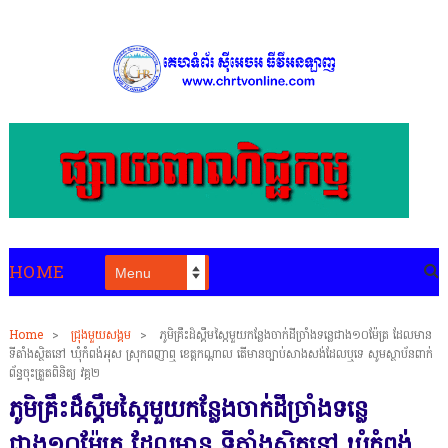
HOME
Home
>
ជ្រុងមួយសង្គម
>
ភូមិគ្រឹះដ៏ស្គឹមស្កៃមួយកន្លែងចាក់ដីច្រាំងទន្លេជាង១០ម៉ែត្រ ដែលមាន
ទីតាំងស្ថិតនៅ ឃុំកំពង់អុស ស្រុកពញាឮ ខេត្តកណ្ដាល តើមានច្បាប់សាងសង់ដែលឬទេ សូមស្ថាប័នពាក់
ព័ន្ធចុះត្រួតពិនិត្យ វគ្គ២
ភូមិគ្រឹះដ៏ស្គឹមស្កៃមួយកន្លែងចាក់ដីច្រាំងទន្លេ
ជាង១០ម៉ែត្រ ដែលមាន ទីតាំងស្ថិតនៅ ឃុំកំពង់