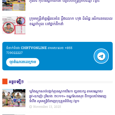
ភូតភរ កុហសថ្នាក់ដឹកនាំ បំភ្លឺបែបបន្ត្រីគ្រាប់ល្ពៅ វគ្គ៥
ក្រុមមន្ត្រីនាំគ្នាផ្ដិតមេដៃ ប្ដឹងលោក ហុង ពិសិដ្ឋ អធិការនគរបាល
ខណ្ឌកំបូល ទៅថ្នាក់ដឹកនាំ
ទំនាក់ទំនង​​
CHRTVONLINE
តាមរយៈលេខ +855
719022227
ចុចតំណតេលេក្រាម
អត្ថបទថ្មីៗ
ឃ្លាំងស្តុកសាច់បង្កក់គ្មានស្លាកយីហោ ខា្នតយក្ស តាមបណ្តោយ
ផ្លូវ<ឧកញ៉ា ទ្រីហេង .២០១១> ខណ្ឌសែនសុខ ដឹកចូលយ៉ាងពេញ
ទំហឹង សូមមន្ត្រីជំនាញចុះត្រួតពិនិត្យ វគ្គ១
November 13, 2025