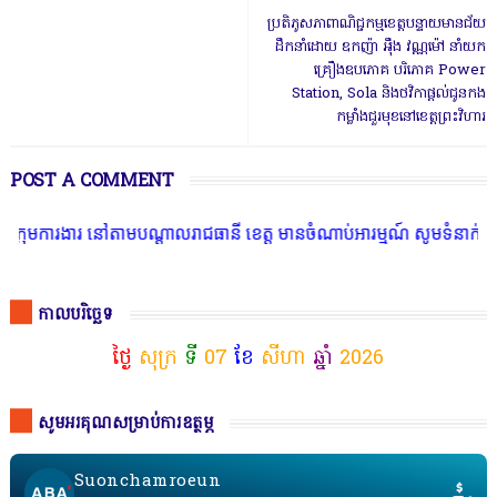
ប្រតិភូសភាពាណិជ្ជកម្មខេត្តបន្ទាយមានជ័យ
ដឹកនាំដោយ ឧកញ៉ា អុឹង វណ្ណម៉ៅ នាំយក
គ្រឿងឧបភោគ បរិភោគ Power
Station, Sola និងថវិកាផ្ដល់ជូនកង
កម្លាំងជួរមុខនៅខេត្តព្រះវិហារ
POST A COMMENT
 នៅតាមបណ្តាលរាជធានី ខេត្ត មានចំណាប់អារម្មណ៍ សូមទំនាក់ទំនងតាមរយៈតេឡ
កាលបរិច្ឆេទ
ថ្ងៃ
សុក្រ
ទី
07
ខែ
សីហា
ឆ្នាំ
2026
សូមអរគុណសម្រាប់ការឧត្ថម្ភ
Suonchamroeun