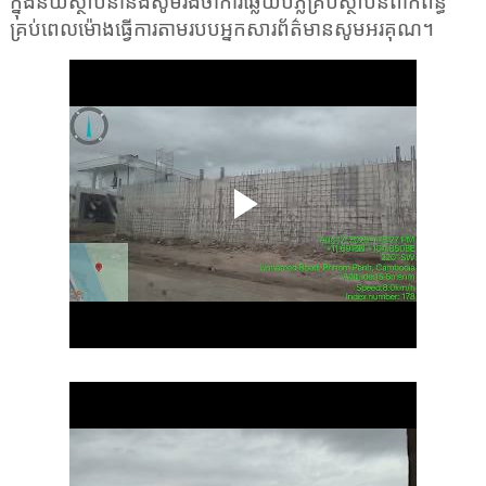
ក្នុងន័យស្ថាបនានិងសូមរង់ចាំការឆ្លើយបំភ្លឺគ្រប់ស្ថាប័នពាក់ព័ន្ធ
គ្រប់ពេលម៉ោងធ្វើការតាមរបបអ្នកសារព័ត៌មានសូមអរគុណ។