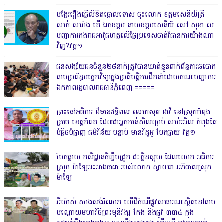
បង្វែររឿងធ្វើលិខិតថ្កោលទោស ចុះលោក ឧត្តមសេនីយ៍ត្រី
សាក់ សារាំង តើ ឯកឧត្តម នាយឧត្តមសេនីយ៍ សៅ សុខា មេ
បញ្ជាការកងរាជអាវុធហត្ថលើផ្ទៃប្រទេសចាត់វិធានការយ៉ាងណា
វិញ?វគ្គ១
ជនសង្ស័យជនចំនួន២៨នាក់ត្រូវបានឃាត់ខ្លួនពាក់ព័ន្ធការឆបោក
តាមប្រព័ន្ធបច្ចេកវិទ្យាក្នុងប្រតិបត្តិការដឹកនាំដោយគណៈបញ្ជាការ
ឯកភាពរដ្ឋបាលរាជធានីភ្នំពេញ ‎=====
ព្រះចៅអធិការ ដ៏មានឥទ្ធិពល លោកសុត ដាវី នៅស្រុកកំពុង
ត្រាច ខេត្តកំពត ដែលជាអ្នកកាន់សិលល្អាប់ សាប់រអិល កំពុងតែ
បំផ្លិចបំផ្លាញ ធម៌វិន័យ បន្ទាប់ មានវិដូអូ បែកធ្លាយ វគ្គ១
បែកធ្លាយ កសិដ្ឋានចិញ្ចឹមជ្រូក ជះក្លិនស្អុយ ដែលលោក អធិការ
ស្រុក ម៉ាឡៃអះអាងថាជា របស់លោក ស្វាយជា អភិបាលស្រុក
ម៉ាឡៃ
អីយ៉ាស់ សាងសង់រំលោភ លើដីចំណីផ្លូវសាធារណៈស្ថិតនៅតាម
បណ្ដោយមហាវិថីព្រះមុនីវង្ស កែង និងផ្លូវ ៣៣៤ ក្នុង