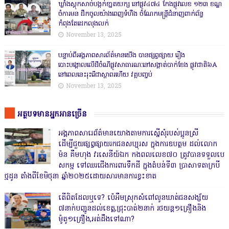
ឃ្លាំងស្តុកសាច់បង្កក់ខា្នតយក្ស នៅផ្លូវ៤៧៤ កែងផ្លូវលេខ ១២៣ ខណ្ឌ
ចំការមន ដឹកចូលយ៉ាងពេញទំហឹង ចំណែកមន្ត្រីជំនាញពាក់ព័ន្ធ
កំពុងតែដេកលុងលក់
November 13, 2025
បន្ទាប់ពីអង្គភាពសារព័ត៌មានយើង បានផ្សព្វផ្សាយ រឿង
បោះបង្គោលលើដីចំណីផ្លូវសាធារណៈនៅសង្គាត់បាក់ខែង ផ្លូវជាតិ៦A
នៅពេលនេះរុះរើជាស្ថាពរហើយ វគ្គបញ្ចប់
November 13, 2025
អត្ថបទមានអ្នកអានច្រើន
អង្គភាពសារេព័ត៌មានយោងតាមការស្នើសុំរបស់ប្អូនស្រី
ដើម្បីជួយផ្សព្វផ្សាយរកជនសប្បុរស ក្នុងការឧបត្ថម ដល់លោក
ម៉ន គឹមហុង វរសេនីយ៍ឯក កងពលលេខ៧០ ត្រូវបានទទួលបេ
សកម្ម ទៅឈរជើងការពារទឹកដី ក្នុងតំបន់ទី៣ ប្រាសាទតាក្របី
ថ្មដូន តាំងពីខែមិថុនា ឆ្នាំ២០២៥ដោយសារមានការខ្វះខាត
តើពិតដែលឬទេ? ប៉េអឹមស្រុកសំពៅលូនឃាត់ជនសង្ស័យ
៧នាក់បញ្ជូនដល់ខេត្ត,ជ្រុះបាត់២នាក់ រថយន្ត១គ្រឿងនិង
ម៉ូតូ១គ្រឿង,អត់ដឹងទៅណា?