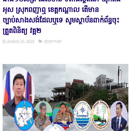
អុស ស្រុកពញាឮ ខេត្តកណ្ដាល តើមាន
ច្បាប់សាងសង់ដែលឬទេ សូមស្ថាប័នពាក់ព័ន្ធចុះ
ត្រួតពិនិត្យ វគ្គ២
August 23, 2025
ជ្រុងមួយសង្គម