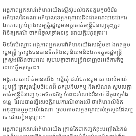
អង្គភាពអ្នកសារព័ត៌មានយើងស្នើសុំដល់ឯកឧត្តមគួចចំរើន
អភិបាលនៃគណៈអភិបាលខេត្តកណ្ដាលនិងជាគណៈមានជាការ
ឯកភាពគ្រប់គ្រងសម្បត្តិរដ្ឋសូមមេត្តាចាត់មន្ត្រីជំនាញចុះត្រួត
ពិនិត្យករណី ចាក់ដីចូលច្រាំងទន្លេ ដោយក្តីអនុគ្រោះ។
មិនតែប៉ុណ្ណោះ អង្គភាពអ្នកសារព័ត៌មានយើងសង្ឃឹមថា ឯកឧត្តម
រដ្ឋមន្ត្រី ក្រសួងធនធានទឹកនិងឧតុនិយមនិងឯកឧត្តមរដ្ឋមន្ត្រី
ក្រសួងរ៉ែនិងថាមពល សូមមេត្តាចាត់មន្ត្រីជំនាញចុះអធិការកិច្ច្
ដោយក្តីអនុគ្រោះ។
អង្គភាពសារព័ត៌មានយើង
ស្នើសុំ ដល់ឯកឧត្តម សាយសំអាល់
រដ្ឋមន្ត្រី ក្រសួងរៀបចំដែនដី នគរូបនីយកម្ម និងសំណង់ សូមមេត្តា
ចាត់មន្ត្រីជំនាញ ចុះអធិការកិច្ច ចំពោះសំណង់រឹងចាក់ដីចូលច្រាំង
ទន្លេ
ដែលបានធ្វើសេចក្តីរាយការណ៍ខាងលើ ថាតើមានលិខិត
អនុញាតឬមួយយ៉ាងណា
ស្របតាមលក្ខខណ្ឌរបស់ក្រសួងដែលឬ
ទេ ដោយក្តីអនុគ្រោះ។
អង្គភាពអ្នកសារព័ត៌មានយើង គ្រាន់តែជាកញ្ចក់ឆ្លុះបញ្ចាំងរិះគន់