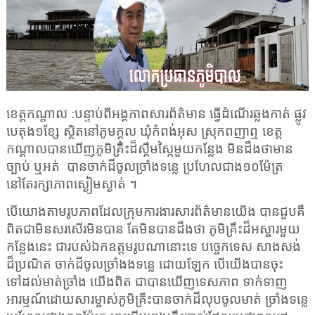
ខេត្តកណ្តាល :បន្ទាប់ពីអង្គភាពសារព័ត៌មាន ធ្វើដំណើរឆ្លងកាត់ ផ្លូវ
បេតុង១ខ្សែ ស្ថិតនៅភូមក្តុល ឃុំកំពង់អុស ស្រុកពញាឮ ខេត្ត
កណ្ដាលបានឃើញភូមិគ្រឹះដ៏ស្គឹមស្កៃមួយកន្លែង
មិនដឹងថាមាន
ច្បាប់ ឬអត់
បានចាក់ដីចូលច្រាំងទន្លេ ប្រហែលជាង១០ម៉ែត្រ
នៅតែរក្សាភាពស្ងៀមស្ងាត់
។
បើយោងតាមរូបភាពដែលក្រុមការងារសារព័ត៌មានយើង បានជួបគឺ
ពិតជាមិនសរសើរមិនបាន តែមិនបានដឹងថា ភូមិគ្រឹះដ៏អស្ចារមួយ
កន្លែងនេះ ជារបស់ឯកឧត្តមរូបណានោះទេ បច្ចេកទេស សាងសង់
ដ៏ប្រណិត
ចាក់ដីចូលច្រាំង
ងទន្លេ ដោយឡែក បើយើងបានចុះ
ទៅដល់មាត់
ច្រាំង
យើងពិត ជាបានឃើញទេសភាព ទាក់ទាញ
អារម្មណ៍ដោយសារម្ចាស់ភូមិគ្រឹះបានចាក់
ដី
លុបចូលមាត់
ច្រាំង
ទន្លេ