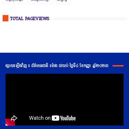
TOTAL PAGEVIEWS
ផ្សាយឡើងវិញ ៖ ព័ត៌មានជាតិ ម៉ោង ៧យប់ ថ្ងៃទី៤ ខែកញ្ញា ឆ្នាំ២០២៣