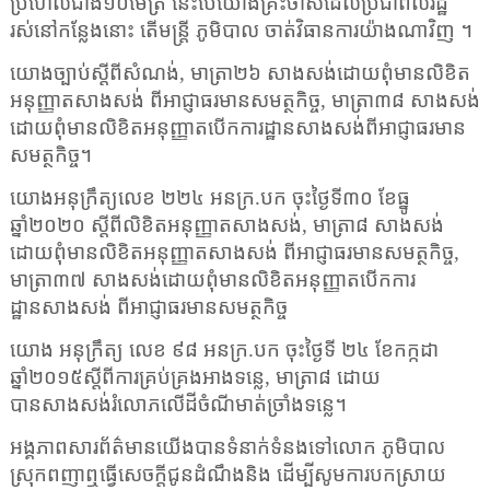
ប្រហែលជាង១០ម៉ែត្រ នេះបើយោងគ្រឹះចាស់ដែលប្រជាពលរដ្ឋ
រស់នៅកន្លែងនោះ
តើមន្ត្រី ភូមិបាល ចាត់វិធានការយ៉ាងណាវិញ
។
យោងច្បាប់ស្តីពីសំណង់
,
មាត្រា២៦ សាងសង់ដោយពុំមានលិខិត
អនុញ្ញាតសាងសង់ ពីអាជ្ញាធរមានសមត្ថកិច្ច
,
មាត្រា៣៨ សាងសង់
ដោយពុំមានលិខិតអនុញ្ញាតបើកការដ្ឋានសាងសង់ពីអាជ្ញាធរមាន
សមត្ថកិច្ច។
យោងអនុក្រឹត្យលេខ ២២៤ អនក្រ.បក ចុះថ្ងៃទី៣០ ខែធ្នូ
ឆ្នាំ២០២០ ស្តីពីលិខិតអនុញ្ញាតសាងសង់
,
មាត្រា៨ សាងសង់
ដោយពុំមានលិខិតអនុញ្ញាតសាងសង់ ពីអាជ្ញាធរមានសមត្ថកិច្ច
,
មាត្រា៣៧ សាងសង់ដោយពុំមានលិខិតអនុញ្ញាតបើកការ
ដ្ឋានសាងសង់ ពីអាជ្ញាធរមានសមត្ថកិច្ច
យោង អនុក្រឹត្យ លេខ ៩៨ អនក្រ.បក ចុះថ្ងៃទី ២៤ ខែកក្កដា
ឆ្នាំ២០១៥ស្តីពីការគ្រប់គ្រងអាងទន្លេ
,
មាត្រា៨ ដោយ
បានសាងសង់រំលោភលើដីចំណីមាត់ច្រាំងទន្លេ។
អង្គភាពសារព័ត៌មានយើងបានទំនាក់ទំនងទៅលោក
ភូមិ
បាល
ស្រុកពញាឮធ្វើសេចក្តីជូនដំណឹងនិង ដើម្បីសូមការបកស្រាយ