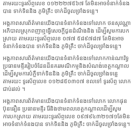
តាមរយះទូរស័ព្ទលេខ
០១២២២៧​៥៦៧
តែមិនអាចទំនាក់ទំនង
បាន ទាក់ទិននិង ភូមិគ្រឹះ ចាក់ដីចូលច្រាំងទន្លេ។
អង្គភាពសារព័ត៌មានយើងបានទំនាក់ទំនងទៅលោក ថនសុវណ្ណា
អភិបាលស្រុកពញាឮធ្វើសេចក្តីជូនដំណឹងនិង ដើម្បីសូមការបក
ស្រាយ តាមរយះទូរស័ព្ទលេខ ០៧៧ ៥៨៩៧៨៧ តែមិនអាច
ទំនាក់ទំនងបាន ទាក់ទិននិង ភូមិគ្រឹះ ចាក់ដីចូលច្រាំងទន្លេ។
អង្គភាពសារព័ត៌មានយើងបានទំនាក់ទំនងទៅលោកកាន់ណារិទ្ធ
ប្រធានមន្ទីររៀបចំដែនដីនគររមណីកម្មនិងសំណង់ខេត្តកណ្ដាល
ដើម្បីសូមការបំភ្លឺទាក់ទិននិង ភូមិគ្រឹះ ចាក់ដីចូលច្រាំងទន្លេ
តាមរយះ ទូរស័ព្ទលេខ ០១២៨៥០៣០៧ ខលទៅ ទូរស័ព្ទ លោក
ជាប់រវល់ ។
អង្គភាពសារព័ត៌មានយើងបានទំនាក់ទំនងទៅលោក
លោក​ផុន
ប៊ុនធឿន ប្រធានមន្ទីរ រ៉ែនិងថាមពលខេត្តកណ្តាល
ដើម្បីសូម
ការបកស្រាយ តាមរយះទូរស័ព្ទលេខ
០៩៧៩៤៣២១៧១
តែមិន
អាចទំនាក់ទំនងបាន ទាក់ទិននិង ភូមិគ្រឹះ ចាក់ដីចូលច្រាំងទន្លេ។