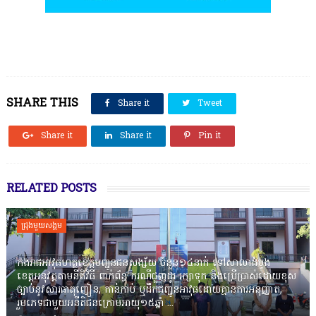
SHARE THIS
Share it
Tweet
Share it
Share it
Pin it
RELATED POSTS
ជ្រុងមួយសង្គម
កងរាជឣាវុធហត្ថខេត្តបញ្ជូនជនសង្ស័យ ចំនួន១៤នាក់ ទៅសាលាដំបូង
ខេត្តឣនុវត្តតាមនីតិវិធី ពាក់ព័ន្ធ ករណីជួញដូរ រក្សាទុក និងប្រើប្រាស់ដោយខុស
ច្បាប់នូវសារធាតុញៀន, កាន់កាប់ ឬដឹកជញ្ជូនអាវុធដោយគ្មានការអនុញ្ញាត,
រួមភេទជាមួយអនីតិជនក្រោមអាយុ១៥ឆ្នាំ ...