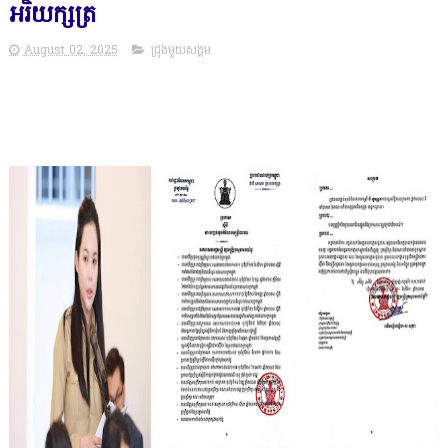
អរិយក្សត្រ
August 02, 2025
ជ្រុងមួយសង្គម