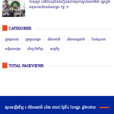
កាសុីណូ នៅជាប់ព្រំដែនវៀតណាមច្រកស្វាយអាង៉ោង ធ្វើហ្នឹង
អនុសាសន៍របស់សម្ដេច វគ្គ ១
CATEGORIES
ជ្រុងមួយសង្
ជ្រុងមួយសង្គម
ព័ត៌មានជាតិ
ព័ត៌មានអន្តរជាតិ
រិះគន់ស្ថាបនា
សន្តិសុខសង្គម
សិល្បៈនិងកីឡា
សេដ្ឋកិច្ច
TOTAL PAGEVIEWS
ផ្សាយឡើងវិញ ៖ ព័ត៌មានជាតិ ម៉ោង ៧យប់ ថ្ងៃទី៤ ខែកញ្ញា ឆ្នាំ២០២៣