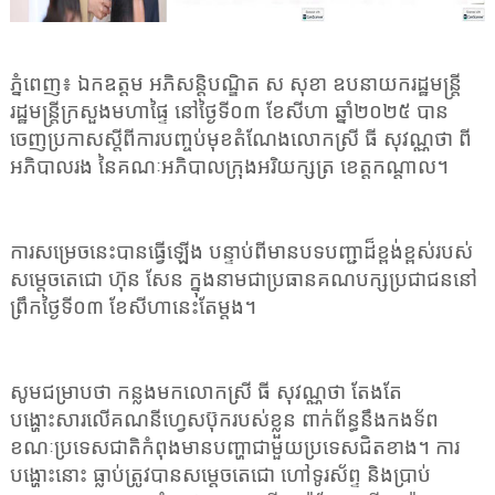
ភ្នំពេញ៖ ឯកឧត្តម អភិសន្តិបណ្ឌិត ស សុខា ឧបនាយករដ្ឋមន្ត្រី
រដ្ឋមន្ត្រីក្រសួងមហាផ្ទៃ នៅថ្ងៃទី០៣ ខែសីហា ឆ្នាំ២០២៥ បាន
ចេញប្រកាសស្តីពីការបញ្ចប់មុខតំណែងលោកស្រី ធី សុវណ្ណថា ពី
អភិបាលរង នៃគណៈអភិបាលក្រុងអរិយក្សត្រ ខេត្តកណ្តាល។
ការសម្រេចនេះបានធ្វើឡើង បន្ទាប់ពីមានបទបញ្ជាដ៏ខ្ពង់ខ្ពស់របស់
សម្តេចតេជោ ហ៊ុន សែន ក្នុងនាមជាប្រធានគណបក្សប្រជាជននៅ
ព្រឹកថ្ងៃទី០៣ ខែសីហានេះតែម្តង។
សូមជម្រាបថា កន្លងមកលោកស្រី ធី សុវណ្ណថា តែងតែ
បង្ហោះសារលើគណនីហ្វេសប៊ុករបស់ខ្លួន ពាក់ព័ន្ធនឹងកងទ័ព
ខណៈប្រទេសជាតិកំពុងមានបញ្ហាជាមួយប្រទេសជិតខាង។ ការ
បង្ហោះនោះ ធ្លាប់ត្រូវបានសម្តេចតេជោ ហៅទូរស័ព្ទ និងប្រាប់