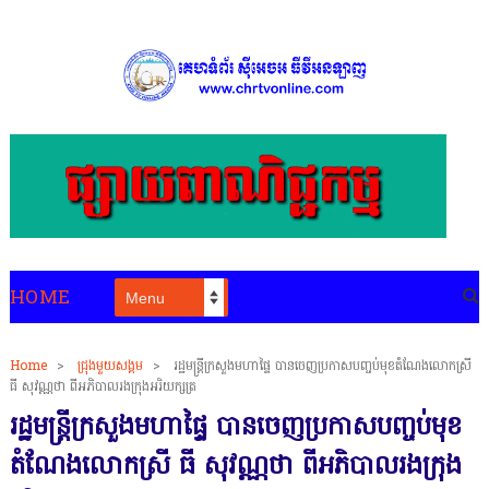
HOME
Home
>
ជ្រុងមួយសង្គម
>
រដ្ឋមន្ត្រីក្រសួងមហាផ្ទៃ បានចេញប្រកាសបញ្ចប់មុខតំណែងលោកស្រី
ធី សុវណ្ណថា ពីអភិបាលរងក្រុងអរិយក្សត្រ
រដ្ឋមន្ត្រីក្រសួងមហាផ្ទៃ បានចេញប្រកាសបញ្ចប់មុខ
តំណែងលោកស្រី ធី សុវណ្ណថា ពីអភិបាលរងក្រុង