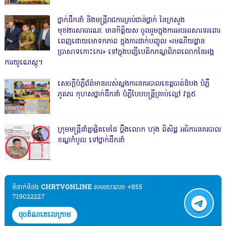
ថ្នាក់ដឹកនាំ និងមន្ត្រីរាជការគ្រប់ជាន់ថ្នាក់ នៃក្រសួង
មុខងារសាធារណៈ មានកិត្តិយស ចូលរួមក្នុងការអបអរសារទរពោរ
ពេញដោយមោទកភាព ក្នុងការដាក់បញ្ចូល «រមណីយដ្ឋាន
ប្រាសាទកោះកេរ» ទៅក្នុងបញ្ជីបេតិកភណ្ឌពិភពលោកនៃអង្គ
ការយូណេស្កូ។
សេចក្តីបំភ្លឺព័ត៌មានរបស់ស្នងការនគរបាលខេត្តបាត់ដំបង បំភ្លឺ
ភូតភរ កុហសថ្នាក់ដឹកនាំ បំភ្លឺបែបបន្ត្រីគ្រាប់ល្ពៅ វគ្គ៥
ក្រុមមន្ត្រីនាំគ្នាផ្ដិតមេដៃ ប្ដឹងលោក ហុង ពិសិដ្ឋ អធិការនគរបាល
ខណ្ឌកំបូល ទៅថ្នាក់ដឹកនាំ
ទំនាក់ទំនង​​
CHRTVONLINE
តាមរយៈលេខ +855
719022227
ចុចតំណតេលេក្រាម