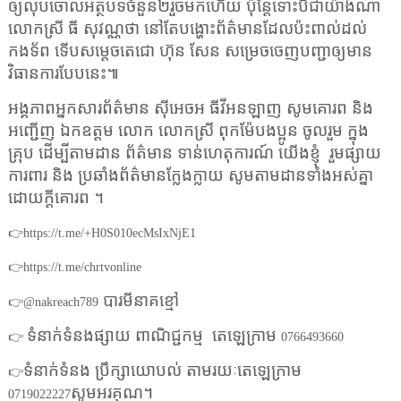
ឲ្យលុបចោលអត្ថបទចំនួន២រួចមកហើយ ប៉ុន្តែទោះបីជាយ៉ាងណា
លោកស្រី ធី សុវណ្ណថា នៅតែបង្ហោះព័ត៌មានដែលប៉ះពាល់ដល់
កងទ័ព ទើបសម្តេចតេជោ ហ៊ុន សែន សម្រេចចេញបញ្ជាឲ្យមាន
វិធានការបែបនេះ៕
អង្គភាពអ្នកសារព័ត៌មាន ស៊ីអេចអ ធីវីអនឡាញ សូមគោរព និង
អញ្ជើញ ឯកឧត្តម លោក លោកស្រី ពុកម៉ែបងប្អូន ចូលរួម ក្នុង
គ្រុប ដើម្បីតាមដាន ព័ត៌មាន ទាន់ហេតុការណ៍ យើងខ្ញុំ
រួមផ្សាយ
ការពារ និង ប្រឆាំងព័ត៌មានក្លែងក្លាយ សូមតាមដានទាំងអស់គ្នា
ដោយក្តីគោរព ។
👉
https://t.me/+H0S010ecMsIxNjE1
👉
https://t.me/chrtvonline
បារមីនាគខ្មៅ
👉
@nakreach789
ទំនាក់ទំនងផ្សាយ ពាណិជ្ជកម្ម
តេឡេក្រាម
👉
0766493660
ទំនាក់ទំនង ប្រឹក្សាយោបល់ តាមរយៈតេឡេក្រាម
👉
សូមអរគុណ។
0719022227