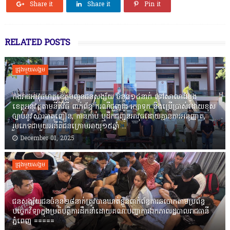
Share it
Share it
Pin it
RELATED POSTS
ជ្រុងមួយសង្គម
កងរាជឣាវុធហត្ថខេត្តបញ្ជូនជនសង្ស័យ ចំនួន១៤នាក់ ទៅសាលាដំបូង
ខេត្តឣនុវត្តតាមនីតិវិធី ពាក់ព័ន្ធ ករណីជួញដូរ រក្សាទុក និងប្រើប្រាស់ដោយខុស
ច្បាប់នូវសារធាតុញៀន, កាន់កាប់ ឬដឹកជញ្ជូនអាវុធដោយគ្មានការអនុញ្ញាត,
រួមភេទជាមួយអនីតិជនក្រោមអាយុ១៥ឆ្នាំ ...
December 01, 2025
ជ្រុងមួយសង្គម
ជនសង្ស័យជនចំនួន២៨នាក់ត្រូវបានឃាត់ខ្លួនពាក់ព័ន្ធការឆបោកតាមប្រព័ន្ធ
បច្ចេកវិទ្យាក្នុងប្រតិបត្តិការដឹកនាំដោយគណៈបញ្ជាការឯកភាពរដ្ឋបាលរាជធានី
ភ្នំពេញ ‎=====