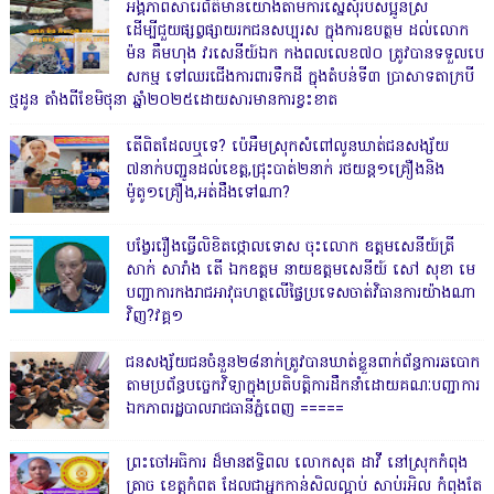
អង្គភាពសារេព័ត៌មានយោងតាមការស្នើសុំរបស់ប្អូនស្រី
ដើម្បីជួយផ្សព្វផ្សាយរកជនសប្បុរស ក្នុងការឧបត្ថម ដល់លោក
ម៉ន គឹមហុង វរសេនីយ៍ឯក កងពលលេខ៧០ ត្រូវបានទទួលបេ
សកម្ម ទៅឈរជើងការពារទឹកដី ក្នុងតំបន់ទី៣ ប្រាសាទតាក្របី
ថ្មដូន តាំងពីខែមិថុនា ឆ្នាំ២០២៥ដោយសារមានការខ្វះខាត
តើពិតដែលឬទេ? ប៉េអឹមស្រុកសំពៅលូនឃាត់ជនសង្ស័យ
៧នាក់បញ្ជូនដល់ខេត្ត,ជ្រុះបាត់២នាក់ រថយន្ត១គ្រឿងនិង
ម៉ូតូ១គ្រឿង,អត់ដឹងទៅណា?
បង្វែររឿងធ្វើលិខិតថ្កោលទោស ចុះលោក ឧត្តមសេនីយ៍ត្រី
សាក់ សារាំង តើ ឯកឧត្តម នាយឧត្តមសេនីយ៍ សៅ សុខា មេ
បញ្ជាការកងរាជអាវុធហត្ថលើផ្ទៃប្រទេសចាត់វិធានការយ៉ាងណា
វិញ?វគ្គ១
ជនសង្ស័យជនចំនួន២៨នាក់ត្រូវបានឃាត់ខ្លួនពាក់ព័ន្ធការឆបោក
តាមប្រព័ន្ធបច្ចេកវិទ្យាក្នុងប្រតិបត្តិការដឹកនាំដោយគណៈបញ្ជាការ
ឯកភាពរដ្ឋបាលរាជធានីភ្នំពេញ ‎=====
ព្រះចៅអធិការ ដ៏មានឥទ្ធិពល លោកសុត ដាវី នៅស្រុកកំពុង
ត្រាច ខេត្តកំពត ដែលជាអ្នកកាន់សិលល្អាប់ សាប់រអិល កំពុងតែ