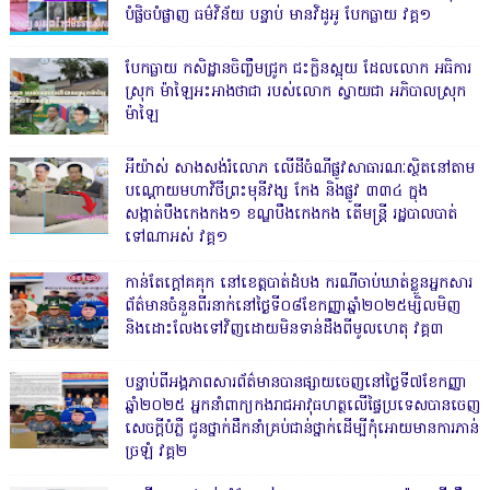
បំផ្លិចបំផ្លាញ ធម៌វិន័យ បន្ទាប់ មានវិដូអូ បែកធ្លាយ វគ្គ១
បែកធ្លាយ កសិដ្ឋានចិញ្ចឹមជ្រូក ជះក្លិនស្អុយ ដែលលោក អធិការ
ស្រុក ម៉ាឡៃអះអាងថាជា របស់លោក ស្វាយជា អភិបាលស្រុក
ម៉ាឡៃ
អីយ៉ាស់ សាងសង់រំលោភ លើដីចំណីផ្លូវសាធារណៈស្ថិតនៅតាម
បណ្ដោយមហាវិថីព្រះមុនីវង្ស កែង និងផ្លូវ ៣៣៤ ក្នុង
សង្កាត់បឹងកេងកង១ ខណ្ឌបឹងកេងកង តើមន្ត្រី រដ្ឋបាលបាត់
ទៅណាអស់ វគ្គ១
កាន់តែក្តៅគគុក នៅខេត្តបាត់ដំបង ករណីចាប់ឃាត់ខ្លួនអ្នកសារ
ព័ត៌មានចំនួនពីរនាក់នៅថ្ងៃទី០៨ខែកញ្ញាឆ្នាំ២០២៥ម្សិលមិញ
និងដោះលែងទៅវិញដោយមិនទាន់ដឹងពីមូលហេតុ វគ្គ៣
បន្ទាប់ពីអង្គភាពសារព័ត៌មានបានផ្សាយចេញនៅថ្ងៃទី៧ខែកញ្ញា
ឆ្នាំ២០២៥ អ្នកនាំពាក្យកងរាជអាវុធហត្ថលើផ្ទៃប្រទេសបានចេញ
សេចក្តីបំភ្លឺ ជូនថ្នាក់ដឹកនាំគ្រប់ជាន់ថ្នាក់ដើម្បីកុំអោយមានការភាន់
ច្រឡំ វគ្គ២