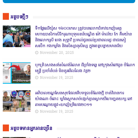
អត្ថបទថ្មីៗ
ទឹកផ្លែឈើយ៉ូស ១៦០០កេស ត្រូវបានលោកជំទាវឧកញ៉ាអគ្គ
មហាឧបាសិកាសិរីករុណាបុទុមរតន៍បណ្ឌិត ម៉ៅ ម៉ាល័យ កែ គឹមយ៉ាន
និងលោកស្រី ហេង សុទ្ធាវី ប្រគល់ជូនដល់ប្រជាពលរដ្ឋ ជាជនភៀ
សសឹក កងកម្លាំង និងសិស្សានុសិស្ស ក្នុងខេត្តបន្ទាយមានជ័យ
November 20, 2025
បុកគ្រិះសាងសង់សំណង់រំលោភ ដីច្រាំងទន្លេ នៅក្រុងសំពៅពូន ចំណែក
មន្ត្រី ប្រចាំតំបន់ មិនគួរមើលរំលង វគ្គ២
November 19, 2025
អភិបាលខណ្ឌសែនសុខដែលទើបទទួលតំណែងថ្មី ចាត់វិធានការ
យ៉ាងណា ចំពោះ ឃ្លាំងស្តុកសាច់បង្កក់គ្មានស្លាកយីហោខា្នតយក្ស នៅ
តាមបណ្តោយផ្លូវ<ឧកញ៉ាទ្រីហេង២០១១
November 19, 2025
អត្ថបទមានអ្នកអានច្រើន