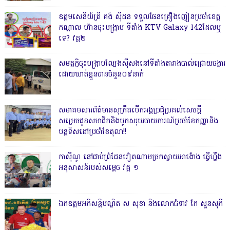
ឧត្តមសេនីយ៍ត្រី គង់ ស៊ីដន ទទួលផែនគ្រឿងញៀនប្រចាំខេត្ត
កណ្តាល ហ៊ានចុះបង្ក្រាប ទីតាំង KTV Galaxy 142ដែលឬ
ទេ? វគ្គ២
សមត្ថកិ្ចចុះបង្ក្រាបល្បែងស៊ីសងនៅទីតាំងតារាងបាល់ជ្រោយចង្វារ
ដោយឃាត់ខ្លួនបានចំនួន០៩នាក់
សមាគមសារព័ត៌មានសុក្រឹតបើកអង្គប្រជុំប្រគល់សេចក្តី
សម្រេចជូនសមាជិកនិងបូកសរុបរបាយការណ៍ប្រចាំខែកញ្ញានិង
បន្តទិសដៅប្រចាំខែតុលា!!
កាសុីណូ នៅជាប់ព្រំដែនវៀតណាមច្រកស្វាយអាង៉ោង ធ្វើហ្នឹង
អនុសាសន៍របស់សម្ដេច វគ្គ ១
ឯកឧត្តមអភិសន្តិបណ្ឌិត ស សុខា និងលោកជំទាវ កែ សួនសុភី