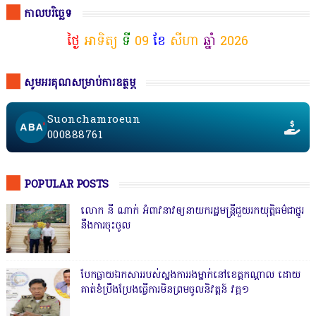
កាលបរិច្ឆេទ
ថ្ងៃ
អាទិត្យ
ទី
09
ខែ
សីហា
ឆ្នាំ
2026
សូមអរគុណសម្រាប់ការឧត្ថម្ភ
Suonchamroeun
000888761
POPULAR POSTS
លោក នី ណាក់ អំពាវនាវឲ្យនាយករដ្ឋមន្ត្រីជួយរកយុត្តិធម៌ជាថ្នូរ
នឹងការចុះចូល
បែកធ្លាយឯកសាររបស់ស្នងការរងម្នាក់នៅខេត្តកណ្ដាល ដោយ
គាត់ខំប្រឹងប្រែងធ្វើការមិនព្រមចូលនិវត្តន៍ វគ្គ១