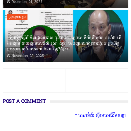
December 01, 2025
ជ្រុងមួយសង្គម
បង្វែររឿងធ្វើលិខិតថ្កោលទោស ចុះលោក ឧត្តមសេនីយ៍ត្រី សាក់ សារាំង តើ
ឯកឧត្តម នាយឧត្តមសេនីយ៍ សៅ សុខា មេបញ្ជាការកងរាជអាវុធហត្ថលើផ្ទៃ
ប្រទេសចាត់វិធានការយ៉ាងណាវិញ?វគ្គ១
November 29, 2025
POST A COMMENT
* គេហទំព័រ ស៊ីអេចអធីវីអនឡាញ ជាព័ត៌មា