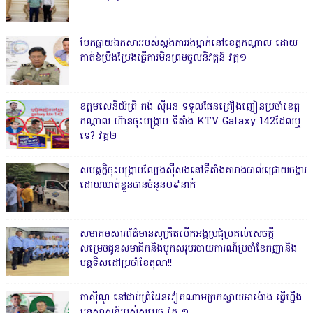
បែកធ្លាយឯកសាររបស់ស្នងការរងម្នាក់នៅខេត្តកណ្ដាល ដោយ
គាត់ខំប្រឹងប្រែងធ្វើការមិនព្រមចូលនិវត្តន៍ វគ្គ១
ឧត្តមសេនីយ៍ត្រី គង់ ស៊ីដន ទទួលផែនគ្រឿងញៀនប្រចាំខេត្ត
កណ្តាល ហ៊ានចុះបង្ក្រាប ទីតាំង KTV Galaxy 142ដែលឬ
ទេ? វគ្គ២
សមត្ថកិ្ចចុះបង្ក្រាបល្បែងស៊ីសងនៅទីតាំងតារាងបាល់ជ្រោយចង្វារ
ដោយឃាត់ខ្លួនបានចំនួន០៩នាក់
សមាគមសារព័ត៌មានសុក្រឹតបើកអង្គប្រជុំប្រគល់សេចក្តី
សម្រេចជូនសមាជិកនិងបូកសរុបរបាយការណ៍ប្រចាំខែកញ្ញានិង
បន្តទិសដៅប្រចាំខែតុលា!!
កាសុីណូ នៅជាប់ព្រំដែនវៀតណាមច្រកស្វាយអាង៉ោង ធ្វើហ្នឹង
អនុសាសន៍របស់សម្ដេច វគ្គ ១