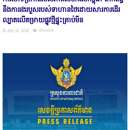
នឹងការរងរបួសរបស់ទាហានថៃដោយសារការដើរ
ល្បាតលើតម្រាយផ្លូវថ្មីផ្ទុះគ្រាប់មីន
July 20, 2025
ព័ត៌មានជាតិ