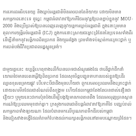
ការគោរពអធិបតេយ្យ និងច្បាប់អន្តរជាតិមិនអាចបានតែនិយាយ ដោយមិនមាន
សកម្មភាពនោះទេ ដូច្នេះ កម្ពុជាអំពាវនាវឱ្យភាគីថៃអនុវត្តឱ្យបានខ្ជាប់ខ្ជួននូវ MOU-
2000 និងប្រើប្រាស់ឱ្យបានពេញលេញនូវយន្តការច្បាប់អន្តរជាតិ ក្នុងនោះរួមមាន
តុលាការយុត្តិធម៌អន្តរជាតិ (ICJ) ក្នុងការដោះស្រាយជម្លោះព្រំដែននៃប្រទេសទាំងពីរ
ដើម្បីនាំមកនូវសន្តិភាពពិតប្រាកដ និងយូរអង្វែង ព្រមទាំងទប់ស្កាត់ការគ្រោះថ្នាក់ ឬ
ការបាត់បង់ជីវិតប្រជាពលរដ្ឋស្លូតត្រង់។
ជាមួយគ្នានេះ ឧប្បត្តិហេតុខាងលើក៏បានចោទជាសំណួរផងដែរ ថាតើថ្នាក់ដឹកនាំ
យោធាថៃមានចេតនាអ្វីឱ្យពិតប្រាកដ ដែលសុខចិត្តបញ្ជូនទាហានរបស់ខ្លួនឱ្យដើរ
ល្បាតខុសតម្រាយផ្លូវ បើទោះបីជាដឹងមុនហើយថា ពួកគេអាចប្រឈមនឹងគ្រោះថ្នាក់
ដោយសារមីនដែលជាសំណល់ពីសង្គ្រាម ហើយដែលកម្ពុជាតែងតែបានដាស់តឿនជា
រឿយៗ ឬមួយនេះជាការប៉ុនប៉ងដើម្បីបង្កឱ្យមានភាពតានតឹង ដែលអាចរុញច្រានស្ថាន
ការណ៍ឱ្យប្រឈមមុខដាក់គ្នា។ ក្រសួងការពារជាតិបន្តអំពាវនាវឱ្យភាគីថៃ បញ្ឈប់រាល់
សកម្មភាពទាំងឡាយណា ដែលបំពានមកលើបូរណភាពទឹកដីរបស់កម្ពុជា
និងជៀសវាងទង្វើដែលគំរាមកំហែងដល់ការរក្សាសន្តិភាពនៅតាមបណ្តោយព្រំដែន។