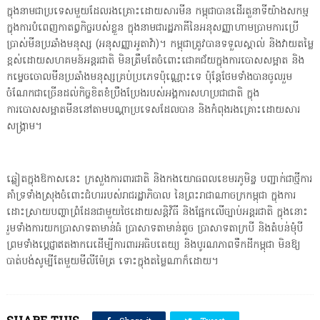
ក្នុងនាមជាប្រទេសមួយដែលរងគ្រោះដោយសារមីន កម្ពុជាបានដើរតួនាទីយ៉ាងសកម្ម
ក្នុងការបំពេញកាតព្វកិច្ចរបស់ខ្លួន ក្នុងនាមជារដ្ឋភាគីនៃអនុសញ្ញាហាមប្រាមការប្រើ
ប្រាស់មីនប្រឆាំងមនុស្ស (អនុសញ្ញាអូតាវ៉ា)។ កម្ពុជាត្រូវបានទទួលស្គាល់ និងវាយតម្លៃ
ខ្ពស់ដោយសហគមន៍អន្តរជាតិ មិនត្រឹមតែចំពោះជោគជ័យក្នុងការបោសសម្អាត និង
កម្ទេចចោលមីនប្រឆាំងមនុស្សគ្រប់ប្រភេទប៉ុណ្ណោះទេ ប៉ុន្តែថែមទាំងបានចូលរួម
ចំណែកជាច្រើនដល់កិច្ចខិតខំប្រឹងប្រែងរបស់អង្គការសហប្រជាជាតិ ក្នុង
ការបោសសម្អាតមីននៅតាមបណ្តាប្រទេសដែលបាន និងកំពុងរងគ្រោះដោយសារ
សង្គ្រាម។
ឆ្លៀតក្នុងឱកាសនេះ ក្រសួងការពារជាតិ និងកងយោធពលខេមរភូមិន្ទ បញ្ជាក់ជាថ្មីការ
គាំទ្រទាំងស្រុងចំពោះជំហររបស់រាជរដ្ឋាភិបាល នៃព្រះរាជាណាចក្រកម្ពុជា ក្នុងការ
ដោះស្រាយបញ្ហាព្រំដែនជាមួយថៃដោយសន្តិវិធី និងផ្អែកលើច្បាប់អន្តរជាតិ ក្នុងនោះ
រួមទាំងការយកប្រាសាទតាមាន់ធំ ប្រាសាទតាមាន់តូច ប្រាសាទតាក្របី និងតំបន់មុំបី
ព្រមទាំងប្តេជ្ញាឥតងាករេដើម្បីការពារអធិបតេយ្យ និងបូរណភាពទឹកដីកម្ពុជា មិនឱ្យ
បាត់បង់សូម្បីតែមួយមីលីម៉ែត្រ ទោះក្នុងតម្លៃណាក៏ដោយ។