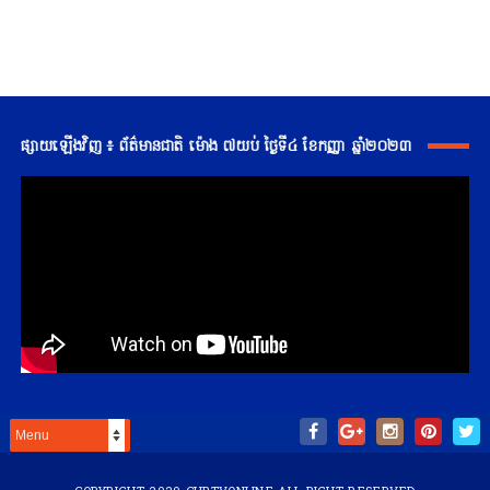
ផ្សាយឡើងវិញ ៖ ព័ត៌មានជាតិ ម៉ោង ៧យប់ ថ្ងៃទី៤ ខែកញ្ញា ឆ្នាំ២០២៣