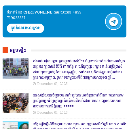
ទំនាក់ទំនង​​
CHRTVONLINE
តាមរយៈលេខ +855
719022227
ចុចតំណតេលេក្រាម
អត្ថបទថ្មីៗ
កងរាជឣាវុធហត្ថខេត្តបញ្ជូនជនសង្ស័យ ចំនួន១៤នាក់ ទៅសាលាដំបូង
ខេត្តឣនុវត្តតាមនីតិវិធី ពាក់ព័ន្ធ ករណីជួញដូរ រក្សាទុក និងប្រើប្រាស់
ដោយខុសច្បាប់នូវសារធាតុញៀន, កាន់កាប់ ឬដឹកជញ្ជូនអាវុធដោយ
គ្មានការអនុញ្ញាត, រួមភេទជាមួយអនីតិជនក្រោមអាយុ១៥ឆ្នាំ ...
December 01, 2025
ជនសង្ស័យជនចំនួន២៨នាក់ត្រូវបានឃាត់ខ្លួនពាក់ព័ន្ធការឆបោកតាម
ប្រព័ន្ធបច្ចេកវិទ្យាក្នុងប្រតិបត្តិការដឹកនាំដោយគណៈបញ្ជាការឯកភាព
រដ្ឋបាលរាជធានីភ្នំពេញ ‎=====
December 01, 2025
បង្វែររឿងធ្វើលិខិតថ្កោលទោស ចុះលោក ឧត្តមសេនីយ៍ត្រី សាក់ សារាំង