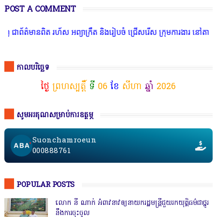
POST A COMMENT
ត៌មានពិត រហ័ស អព្យាក្រឹត និងរៀបចំ ជ្រើសរើស ក្រុមការងារ នៅតាមបណ្តាល
កាលបរិច្ឆេទ
ថ្ងៃ
ព្រហស្បត្តិ៍
ទី
06
ខែ
សីហា
ឆ្នាំ
2026
សូមអរគុណសម្រាប់ការឧត្ថម្ភ
Suonchamroeun
000888761
POPULAR POSTS
លោក នី ណាក់ អំពាវនាវឲ្យនាយករដ្ឋមន្ត្រីជួយរកយុត្តិធម៌ជាថ្នូរ
នឹងការចុះចូល