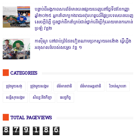
បន្ទាប់ពីអង្គភាពសារព័ត៌មានបានផ្សាយចេញនៅថ្ងៃទី៧ខែកញ្ញា
ឆ្នាំ២០២៥ អ្នកនាំពាក្យកងរាជអាវុធហត្ថលើផ្ទៃប្រទេសបានចេញ
សេចក្តីបំភ្លឺ ជូនថ្នាក់ដឹកនាំគ្រប់ជាន់ថ្នាក់ដើម្បីកុំអោយមានការភាន់
ច្រឡំ វគ្គ២
កាសុីណូ នៅជាប់ព្រំដែនវៀតណាមច្រកស្វាយអាង៉ោង ធ្វើហ្នឹង
អនុសាសន៍របស់សម្ដេច វគ្គ ១
CATEGORIES
ជ្រុងមួយសង្
ជ្រុងមួយសង្គម
ព័ត៌មានជាតិ
ព័ត៌មានអន្តរជាតិ
រិះគន់ស្ថាបនា
សន្តិសុខសង្គម
សិល្បៈនិងកីឡា
សេដ្ឋកិច្ច
TOTAL PAGEVIEWS
8
7
9
1
8
6