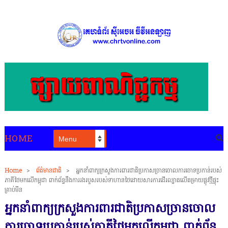
HOME
Home
>
ព័ត៌មានជាតិ
>
អ្នកនាំពាក្យក្រសួងការពារជាតិប្រកាសច្រានចោលការចោទប្រកាន់របស់
ភាគីថៃមកលើកម្ពុជា ពាក់ព័ន្ធនឹងការរងរបួសរបស់ទាហានថៃដោយសារការដើរល្បាតលើតម្រាយផ្លូវថ្មីផ្ទុះ
គ្រាប់មីន
អ្នកនាំពាក្យក្រសួងការពារជាតិប្រកាសច្រានចោល
ការចោទប្រកាន់របស់ភាគីថៃមកលើកម្ពុជា ពាក់ព័ន្ធ