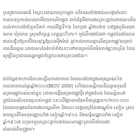
ក្រសួងការពារជាតិ នៃព្រះរាជាណាចក្រកម្ពុជា បដិសេធយ៉ាងដាច់អហង្ការចំពោះ
ការចោទប្រកាន់របស់ភាគីថៃមកលើកម្ពុជា ពាក់ព័ន្ធនឹងការរងគ្រោះថ្នាក់ដោយសារមីន
របស់ទាហានថៃចំនួនបីនាក់ កាលពីថ្ងៃទី១៦ ខែកក្កដា ឆ្នាំ២០២៥ នៅក្នុងភូមិតេជោ
មរកត ឃុំមរកត ស្រុកជាំក្សាន្ត ខេត្តព្រះវិហារ។ គួររំលឹកផងដែរថា កម្ពុជាតែងតែបាន
ដាស់តឿនឱ្យភាគីថៃអនុវត្តឱ្យបានម៉ឺងម៉ាត់ នូវការឯកភាពគ្នាលើតម្រាយផ្លូវសម្រាប់
ការដើរល្បាត ដោយសារតែតំបន់ទាំងនេះនៅមានគ្រាប់មីនមិនទាន់ផ្ទុះជាច្រើន ដែល
សូម្បីតែប្រជាពលរដ្ឋកម្ពុជាក៏ត្រូវបានរងគ្រោះផងដែរ។
ជាក់ស្តែងទាហានថៃបានលើ្មសការឯកភាព ដែលបានចែងក្នុងអនុស្សារណៈនៃ
ការយោគយល់គ្នាឆ្នាំ២០០០(MOU-2000) ហើយបានធ្វើការដើរល្បាតខុសពី
តម្រាយផ្លូវចាស់របស់ខ្លួន ដោយបង្កើតតម្រាយផ្លូវថ្មីទៅក្នុងតំបន់ ដែលស្ថិតនៅ
ក្នុងដែនអធិបតេយ្យរបស់កម្ពុជា នេះបើផ្អែកតាមផែនទីមាត្រដ្ឋាន១/២០០.០០០
ដែលជាលទ្ធផលនៃការងារខណ្ឌសីមា និងបោះបង្គោលព្រំដែនឥណ្ឌូចិន-សៀម ស្រប
តាមស្មារតីនៃអនុសញ្ញាបារាំង-សៀមឆ្នាំ១៩០៤ និងសន្ធិសញ្ញាបារាំង-សៀម
ឆ្នាំ១៩០៧ រហូតទទួលគ្រោះថ្នាក់ដោយសារការផ្ទុះគ្រាប់មីនដែលជា
សំណល់ពីសង្គ្រាម។