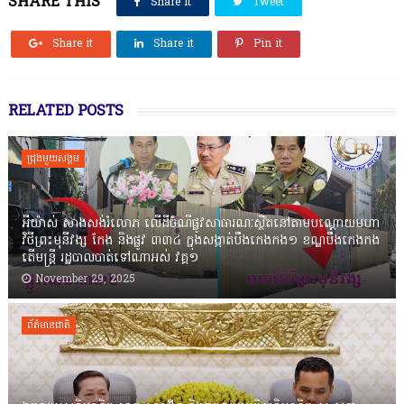
SHARE THIS
Share it
Tweet
Share it
Share it
Pin it
RELATED POSTS
ជ្រុងមួយសង្គម
អីយ៉ាស់ សាងសង់រំលោភ លើដីចំណីផ្លូវសាធារណៈស្ថិតនៅតាមបណ្ដោយមហា
វិថីព្រះមុនីវង្ស កែង និងផ្លូវ ៣៣៤ ក្នុងសង្កាត់បឹងកេងកង១ ខណ្ឌបឹងកេងកង
តើមន្ត្រី រដ្ឋបាលបាត់ទៅណាអស់ វគ្គ១
November 29, 2025
ព័ត៌មានជាតិ