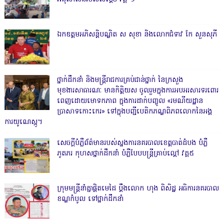
ឯកឧត្តមអភិសន្តិបណ្ឌិត ស សុខា និងលោកជំទាវ កែ សួនសុភី
ថ្នាក់ដឹកនាំ និងមន្ត្រីរាជការគ្រប់ជាន់ថ្នាក់ នៃក្រសួង
មុខងារសាធារណៈ មានកិត្តិយស ចូលរួមក្នុងការអបអរសារទរពោរ
ពេញដោយមោទកភាព ក្នុងការដាក់បញ្ចូល «រមណីយដ្ឋាន
ប្រាសាទកោះកេរ» ទៅក្នុងបញ្ជីបេតិកភណ្ឌពិភពលោកនៃអង្គ
ការយូណេស្កូ។
សេចក្តីបំភ្លឺព័ត៌មានរបស់ស្នងការនគរបាលខេត្តបាត់ដំបង បំភ្លឺ
ភូតភរ កុហសថ្នាក់ដឹកនាំ បំភ្លឺបែបបន្ត្រីគ្រាប់ល្ពៅ វគ្គ៥
ក្រុមមន្ត្រីនាំគ្នាផ្ដិតមេដៃ ប្ដឹងលោក ហុង ពិសិដ្ឋ អធិការនគរបាល
ខណ្ឌកំបូល ទៅថ្នាក់ដឹកនាំ