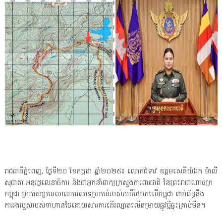
រាជធានីភ្នំពេញ, ថ្ងៃទី២០ ខែកក្កដា ឆ្នាំ២០២៥៖ លោកជំទាវ ឧត្តមសេនីយ៍ឯក ម៉ាលី
សុជាតា អនុរដ្ឋលេខាធិការ និងជាអ្នកនាំពាក្យក្រសួងការពារជាតិ នៃព្រះរាជាណាចក្រ
កម្ពុជា ប្រកាសច្រានចោលការចោទប្រកាន់របស់ភាគីថៃមកលើកម្ពុជា ពាក់ព័ន្ធនឹង
ការរងរបួសរបស់ទាហានថៃដោយសារការដើរល្បាតលើតម្រាយផ្លូវថ្មីផ្ទុះគ្រាប់មីន។