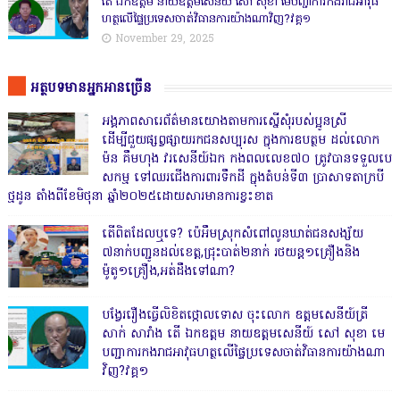
តើ ឯកឧត្តម នាយឧត្តមសេនីយ៍ សៅ សុខា មេបញ្ជាការកងរាជអាវុធ
ហត្ថលើផ្ទៃប្រទេសចាត់វិធានការយ៉ាងណាវិញ?វគ្គ១
November 29, 2025
អត្ថបទមានអ្នកអានច្រើន
អង្គភាពសារេព័ត៌មានយោងតាមការស្នើសុំរបស់ប្អូនស្រី
ដើម្បីជួយផ្សព្វផ្សាយរកជនសប្បុរស ក្នុងការឧបត្ថម ដល់លោក
ម៉ន គឹមហុង វរសេនីយ៍ឯក កងពលលេខ៧០ ត្រូវបានទទួលបេ
សកម្ម ទៅឈរជើងការពារទឹកដី ក្នុងតំបន់ទី៣ ប្រាសាទតាក្របី
ថ្មដូន តាំងពីខែមិថុនា ឆ្នាំ២០២៥ដោយសារមានការខ្វះខាត
តើពិតដែលឬទេ? ប៉េអឹមស្រុកសំពៅលូនឃាត់ជនសង្ស័យ
៧នាក់បញ្ជូនដល់ខេត្ត,ជ្រុះបាត់២នាក់ រថយន្ត១គ្រឿងនិង
ម៉ូតូ១គ្រឿង,អត់ដឹងទៅណា?
បង្វែររឿងធ្វើលិខិតថ្កោលទោស ចុះលោក ឧត្តមសេនីយ៍ត្រី
សាក់ សារាំង តើ ឯកឧត្តម នាយឧត្តមសេនីយ៍ សៅ សុខា មេ
បញ្ជាការកងរាជអាវុធហត្ថលើផ្ទៃប្រទេសចាត់វិធានការយ៉ាងណា
វិញ?វគ្គ១