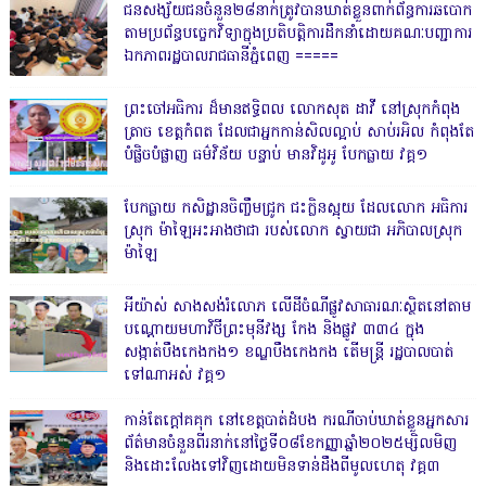
ជនសង្ស័យជនចំនួន២៨នាក់ត្រូវបានឃាត់ខ្លួនពាក់ព័ន្ធការឆបោក
តាមប្រព័ន្ធបច្ចេកវិទ្យាក្នុងប្រតិបត្តិការដឹកនាំដោយគណៈបញ្ជាការ
ឯកភាពរដ្ឋបាលរាជធានីភ្នំពេញ ‎=====
ព្រះចៅអធិការ ដ៏មានឥទ្ធិពល លោកសុត ដាវី នៅស្រុកកំពុង
ត្រាច ខេត្តកំពត ដែលជាអ្នកកាន់សិលល្អាប់ សាប់រអិល កំពុងតែ
បំផ្លិចបំផ្លាញ ធម៌វិន័យ បន្ទាប់ មានវិដូអូ បែកធ្លាយ វគ្គ១
បែកធ្លាយ កសិដ្ឋានចិញ្ចឹមជ្រូក ជះក្លិនស្អុយ ដែលលោក អធិការ
ស្រុក ម៉ាឡៃអះអាងថាជា របស់លោក ស្វាយជា អភិបាលស្រុក
ម៉ាឡៃ
អីយ៉ាស់ សាងសង់រំលោភ លើដីចំណីផ្លូវសាធារណៈស្ថិតនៅតាម
បណ្ដោយមហាវិថីព្រះមុនីវង្ស កែង និងផ្លូវ ៣៣៤ ក្នុង
សង្កាត់បឹងកេងកង១ ខណ្ឌបឹងកេងកង តើមន្ត្រី រដ្ឋបាលបាត់
ទៅណាអស់ វគ្គ១
កាន់តែក្តៅគគុក នៅខេត្តបាត់ដំបង ករណីចាប់ឃាត់ខ្លួនអ្នកសារ
ព័ត៌មានចំនួនពីរនាក់នៅថ្ងៃទី០៨ខែកញ្ញាឆ្នាំ២០២៥ម្សិលមិញ
និងដោះលែងទៅវិញដោយមិនទាន់ដឹងពីមូលហេតុ វគ្គ៣