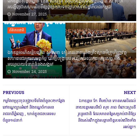
ឯកឧត្តមសន្តិបណ្ឌិត នេត សាវឿន និងឯកឧត្តមអភិសន្តិបណ្ឌិត ស សុខា
អញ្ជើញជាសហអធិបតីផ្សព្វផ្សាយបទបញ្ជារបស់រាជរដ្ឋាភិបាលកម្ពុជា
November 27, 2025
ព័ត៌មានជាតិ
ឯកឧត្តមអភិសន្តិបណ្ឌិត ស សុខា កៀរគរធនាគារនិងគ្រឹះស្ថានមីក្រូហិរញ្ញវត្ថុ
សហការជាមួយសមត្ថកិច្ច ដើម្បីបង្ក្រាបបទល្មើសឆបោកតាមទូរសព្ទ និង
មធ្យោបាយទំនាក់ទំនងសង្គម!
November 24, 2025
PREVIOUS
NEXT
កម្លាំងចម្រុះចុះបង្រ្កាបទីតាំងចំនួន០២កន្លែង
ឯកឧត្តម កែ គឹមយ៉ាន កោតសសើរដល់
នៅខណ្ឌច្បារអំពៅ និងខណ្ឌចំការមន
នាយឧត្តមសេនីយ៍ សុខ ភាព ចំពោះស្មារតី
រាជធានីភ្នំពេញ , ឃាត់ខ្លួនជនបរទេស
រួបរួមជាតិ ដែលមានតម្លៃសម្រាប់ជាតិខ្មែរ
ចំនួន១៨នាក់
និងរស់រវើកក្នុងសន្តានចិត្តរបស់យើងទាំង
អស់គ្នា។