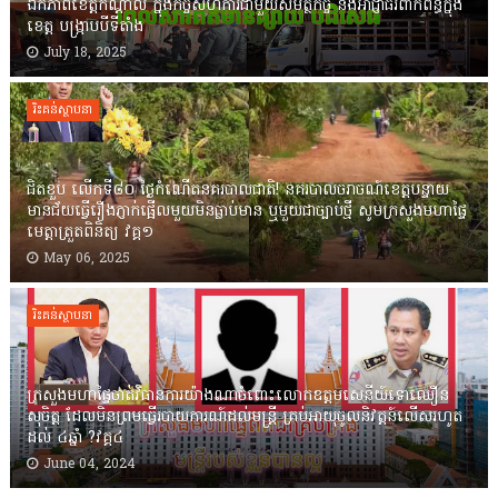
ឯកភាពខេត្តកណ្តាល ក្នុងកិច្ចសហការជាមួយសមត្ថកិច្ច និងអាជ្ញាធរពាក់ព័ន្ធក្នុង
ខេត្ត បង្ក្រាបបីទីតាំង
July 18, 2025
រិះគន់ស្ថាបនា
ជិតខួប លើកទី៨០ ថ្ងៃកំណើតនគរបាលជាតិ! នគរបាលចរាចណ៍ខេត្តបន្ទាយ
មានជ័យធ្វើរឿងភ្ញាក់ផ្អើលមួយមិនធ្លាប់មាន ឬមួយជាច្បាប់ថ្មី សូមក្រសួងមហាផ្ទៃ
មេត្តាត្រួតពិនិត្យ វគ្គ១
May 06, 2025
រិះគន់ស្ថាបនា
ក្រសួងមហាផ្ទៃចាត់វិធានការយ៉ាងណាចំពោះលោកឧត្តមសេនីយ៍ទោឈឿន
សុចិត្ត ដែលមិនព្រមធ្វើរបាយការណ៍ដល់មន្ត្រី គ្រប់អាយុចូលនិវត្តន៍លើសរហូត
ដល់ ៤ឆ្នាំ ?វគ្គ៤
June 04, 2024