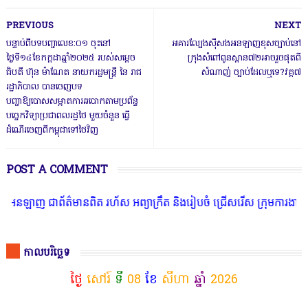
PREVIOUS
NEXT
បន្ទាប់ពីបទបញ្ចាលេខ:០១ ចុះនៅ
អគារល្បែងស៊ីសងអនឡាញខុសច្បាប់នៅ
ថ្ងៃទី១៤ខែកក្តដាឆ្នាំ២០២៥ របស់សម្ដេច
ក្រុងសំពៅពូនស្ពាន៧២អាចរួចផុតពី
ធិបតី ហ៊ុន ម៉ាណែត នាយករដ្ឋមន្ត្រី នៃ រាជ
សំណាញ់ ច្បាប់ដែលឬទេ?វគ្គ៧
រដ្ឋាភិបាល បានចេញបទ
បញ្ជាឱ្យបោសសម្អាតការឆបោកតាមប្រព័ន្ធ
បច្ចេកវិទ្យាប្រជាពលរដ្ឋថៃ មួយចំនួន ធ្វើ
ដំណើរចេញពីកម្ពុជាទៅថៃវិញ
POST A COMMENT
ាព័ត៌មានពិត រហ័ស អព្យាក្រឹត និងរៀបចំ ជ្រើសរើស ក្រុមការងារ នៅតាមបណ្
កាលបរិច្ឆេទ
ថ្ងៃ
សៅរ៍
ទី
08
ខែ
សីហា
ឆ្នាំ
2026