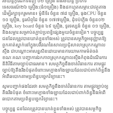
រថយន្តកូរ៉េដឹកទំនិញ ០២ គ្រឿង និងរថយន្ត ប្រភេទ
ទេសចរណ៍២៦ គ្រឿង:(ធំ១គ្រឿង) និងដកហូតសម្ភារ:ជាវត្ថុតាង
ដើម្បីរក្សាទុករួមមាន៖ ម៉ូនីទ័រ ចំនួន ៧៨ គ្រឿង
,
ធុង
CPU
ចំនួន
១០ គ្រឿង
,
ទូរស័ព្ទដៃ ចំនួន ១៧៧គ្រឿង
,
ដុំទប់ភ្លើង ចំនួន០២
គ្រឿង
, key board
ចំនួន ៤៩ គ្រឿង
,
ទូរទស្សន៍ ចំនួន ០១ គ្រឿង
,
និងសម្ភារ:សម្រាប់តភ្ជាប់ប្រពន្ធ័ផ្សេងមួយចំនួនទៀត។ បច្ចុប្បន្ន
ជនដែលត្រូវបានឃាត់ខ្លួនទាំងអស់ ត្រូវបានសម្ថកិច្ចអនុញ្ញាតឱ្យ
ពួកគាត់ស្នាក់នៅក្នុងបរិវេណនៃសាលប្រជុំសាលាស្រុកកណ្តាល
ស្ទឹង ជាបណ្តោះអាសន្នសិនដោយមានការយាមកាមម៉ត់ចត់
ខណៈគណៈបញ្ជាការឯកភាពស្រុកកណ្តាលស្ទឹងកំពុងដំណើរការ
នីតិវិធីតាមច្បាប់ជាធរមាន។ សមត្ថកិច្ចនឹងចាត់វិធានការ តាមផ្លូវ
ច្បាប់ឱ្យតឹងរឹងបំផុតចំពោះមេក្លោងទាំងឡាយដែលជាប់ពាក់ព័ន្ធនឹង
អំពើឆបោកតាមប្រព័ន្ធបច្ចេកវិទ្យានេះ។
សូមបញ្ជាក់ផងដែរថា សមត្ថកិច្ចនឹងចាត់វិធានការ តាមផ្លូវច្បាប់ឲ្យ
តឹងរឹងបំផុត ចំពោះមេក្លោងទាំងឡាយដែលជាប់ពាក់ព័ន្ធនឹងអំពើ
ឆបោកតាមប្រព័ន្ធបច្ចេកវិទ្យានេះ។
បច្ចុប្បន្ន ជនដែលត្រូវបានឃាត់ខ្លួនទាំងអស់ ត្រូវបានសម្ថកិច្ច