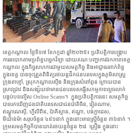
ខេត្ត​
កណ្តាល ថ្ងៃទី១៧ ខែកក្កដា ឆ្នាំ២០២៥៖ ប្រតិបត្តិការបង្រ្កាប
ការឆបោកតាមប្រព័ន្ធបច្ចេកវិទ្យា ដោយគណៈបញ្ជាការឯកភាពខេត្ត
កណ្តាល ក្នុងកិច្ចសហការជាមួយសមត្ថកិច្ច និងអាជ្ញាធរពាក់ព័ន្ធ
ក្នុងខេត្ត បានចុះត្រួតពិនិត្យរថយន្តដឹកជនបរទេសក្នុងភូមិសាស្ត្រ
ក្រុងតាខ្មៅ
,
ស្រុកកណ្តាលស្ទឹង និងក្រុងសំពៅពូន ក្រោយបាន
ស្រាវជ្រាវ និងសង្ស័យថាមានជនបរទេសធ្វើសកម្មភាពលួចលាក់
បង្កប់បទល្មើស
Online Scams
។
ក្នុងប្រតិបត្តិការនេះ សមត្ថកិច្ច
បានរកឃើញជនជាតិបរទេសជាជនជាតិចិន
,
វៀតណាម
,
ឥណ្ឌូណេស៊ី
,
ហ្វីលីពីន
,
ប៉ាគីស្ថាន
,
ឥណ្ឌា
,
បង់ក្លាដេស
,
មីយ៉ាន់ម៉ា សរុបចំនួន ៤៩១នាក់ ក្នុងនោះមានស្ត្រីចំនួន ៣៦នាក់ ។
ក្រុមសមត្ថកិច្ចក៏បានឃាត់រថយន្តចំនួន ២៨
គ្រឿង ក្នុងនោះ