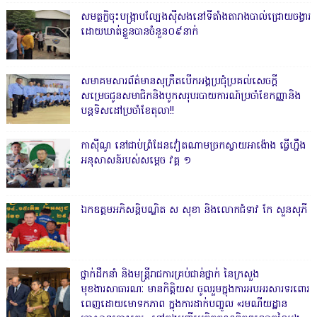
សមត្ថកិ្ចចុះបង្ក្រាបល្បែងស៊ីសងនៅទីតាំងតារាងបាល់ជ្រោយចង្វារ
ដោយឃាត់ខ្លួនបានចំនួន០៩នាក់
សមាគមសារព័ត៌មានសុក្រឹតបើកអង្គប្រជុំប្រគល់សេចក្តី
សម្រេចជូនសមាជិកនិងបូកសរុបរបាយការណ៍ប្រចាំខែកញ្ញានិង
បន្តទិសដៅប្រចាំខែតុលា!!
កាសុីណូ នៅជាប់ព្រំដែនវៀតណាមច្រកស្វាយអាង៉ោង ធ្វើហ្នឹង
អនុសាសន៍របស់សម្ដេច វគ្គ ១
ឯកឧត្តមអភិសន្តិបណ្ឌិត ស សុខា និងលោកជំទាវ កែ សួនសុភី
ថ្នាក់ដឹកនាំ និងមន្ត្រីរាជការគ្រប់ជាន់ថ្នាក់ នៃក្រសួង
មុខងារសាធារណៈ មានកិត្តិយស ចូលរួមក្នុងការអបអរសារទរពោរ
ពេញដោយមោទកភាព ក្នុងការដាក់បញ្ចូល «រមណីយដ្ឋាន