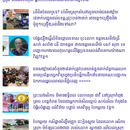
ថ្មដូន តាំងពីខែមិថុនា ឆ្នាំ២០២៥ដោយសារមានការខ្វះខាត
តើពិតដែលឬទេ? ប៉េអឹមស្រុកសំពៅលូនឃាត់ជនសង្ស័យ
៧នាក់បញ្ជូនដល់ខេត្ត,ជ្រុះបាត់២នាក់ រថយន្ត១គ្រឿងនិង
ម៉ូតូ១គ្រឿង,អត់ដឹងទៅណា?
បង្វែររឿងធ្វើលិខិតថ្កោលទោស ចុះលោក ឧត្តមសេនីយ៍ត្រី
សាក់ សារាំង តើ ឯកឧត្តម នាយឧត្តមសេនីយ៍ សៅ សុខា មេ
បញ្ជាការកងរាជអាវុធហត្ថលើផ្ទៃប្រទេសចាត់វិធានការយ៉ាងណា
វិញ?វគ្គ១
ជនសង្ស័យជនចំនួន២៨នាក់ត្រូវបានឃាត់ខ្លួនពាក់ព័ន្ធការឆបោក
តាមប្រព័ន្ធបច្ចេកវិទ្យាក្នុងប្រតិបត្តិការដឹកនាំដោយគណៈបញ្ជាការ
ឯកភាពរដ្ឋបាលរាជធានីភ្នំពេញ ‎=====
ព្រះចៅអធិការ ដ៏មានឥទ្ធិពល លោកសុត ដាវី នៅស្រុកកំពុង
ត្រាច ខេត្តកំពត ដែលជាអ្នកកាន់សិលល្អាប់ សាប់រអិល កំពុងតែ
បំផ្លិចបំផ្លាញ ធម៌វិន័យ បន្ទាប់ មានវិដូអូ បែកធ្លាយ វគ្គ១
បែកធ្លាយ កសិដ្ឋានចិញ្ចឹមជ្រូក ជះក្លិនស្អុយ ដែលលោក អធិការ
ស្រុក ម៉ាឡៃអះអាងថាជា របស់លោក ស្វាយជា អភិបាលស្រុក