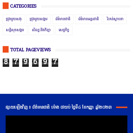
CATEGORIES
ជ្រុងមួយសង្
ជ្រុងមួយសង្គម
ព័ត៌មានជាតិ
ព័ត៌មានអន្តរជាតិ
រិះគន់ស្ថាបនា
សន្តិសុខសង្គម
សិល្បៈនិងកីឡា
សេដ្ឋកិច្ច
TOTAL PAGEVIEWS
8
7
9
6
9
7
ផ្សាយឡើងវិញ ៖ ព័ត៌មានជាតិ ម៉ោង ៧យប់ ថ្ងៃទី៤ ខែកញ្ញា ឆ្នាំ២០២៣