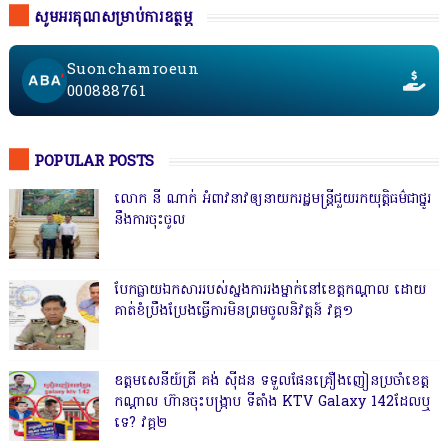
សូមអរគុណសម្រាប់ការឧត្ថម្ភ
Suonchamroeun
000888761
POPULAR POSTS
លោក នី ណាក់ អំពាវនាវឲ្យនាយករដ្ឋមន្ត្រីជួយរកយុត្តិធម៌ជាថ្នូរ
នឹងការចុះចូល
បែកធ្លាយឯកសាររបស់ស្នងការរងម្នាក់នៅខេត្តកណ្ដាល ដោយ
គាត់ខំប្រឹងប្រែងធ្វើការមិនព្រមចូលនិវត្តន៍ វគ្គ១
ឧត្តមសេនីយ៍ត្រី គង់ ស៊ីដន ទទួលផែនគ្រឿងញៀនប្រចាំខេត្ត
កណ្តាល ហ៊ានចុះបង្ក្រាប ទីតាំង KTV Galaxy 142ដែលឬ
ទេ? វគ្គ២