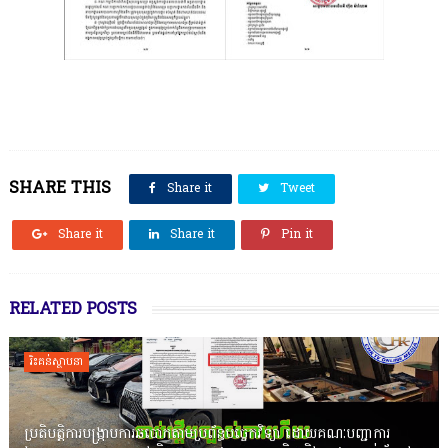
SHARE THIS
Share it
Tweet
Share it
Share it
Pin it
RELATED POSTS
រិះគន់ស្ថាបនា
ប្រតិបត្តិការបង្រ្កាបការឆបោកតាមប្រព័ន្ធបច្ចេកវិទ្យា ដោយគណៈបញ្ជាការ