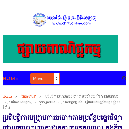
HOME
Home
>
រិះគន់ស្ថាបនា
>
ប្រតិបត្តិការបង្រ្កាបការឆបោកតាមប្រព័ន្ធបច្ចេកវិទ្យា ដោយគណៈ
បញ្ជាការឯកភាពខេត្តកណ្តាល ក្នុងកិច្ចសហការជាមួយសមត្ថកិច្ច និងអាជ្ញាធរពាក់ព័ន្ធក្នុងខេត្ត បង្ក្រាបបី
ទីតាំង
ប្រតិបត្តិការបង្រ្កាបការឆបោកតាមប្រព័ន្ធបច្ចេកវិទ្យា
ដោយគណៈបញ្ជាការឯកភាពខេត្តកណ្តាល ក្នុងកិច្ច