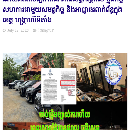
សហការជាមួយសមត្ថកិច្ច និងអាជ្ញាធរពាក់ព័ន្ធក្នុង
ខេត្ត បង្ក្រាបបីទីតាំង
July 18, 2025
រិះគន់ស្ថាបនា