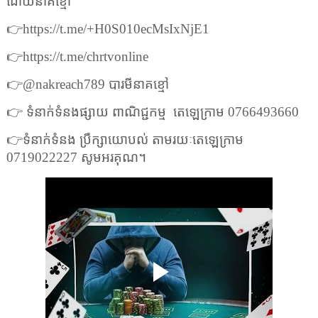
ដោយនាគខ្មៅ
👉
https://t.me/+H0S010ecMsIxNjE1
👉
https://t.me/chrtvonline
👉
@nakreach789
បារមីនាគខ្មៅ
👉
ទំនាក់ទំនងផ្សាយ ពាណិជ្ជកម្ម
តេឡេក្រាម
0766493660
👉
ទំនាក់ទំនង ប្រឹក្សាយោបល់ តាមរយៈតេឡេក្រាម
0719022227
សូមអរគុណ។