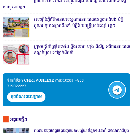
ប្រាសាទកោះកេរ» ទៅក្នុងបញ្ជីបេតិកភណ្ឌពិភពលោកនៃអង្គ
ការយូណេស្កូ។
សេចក្តីបំភ្លឺព័ត៌មានរបស់ស្នងការនគរបាលខេត្តបាត់ដំបង បំភ្លឺ
ភូតភរ កុហសថ្នាក់ដឹកនាំ បំភ្លឺបែបបន្ត្រីគ្រាប់ល្ពៅ វគ្គ៥
ក្រុមមន្ត្រីនាំគ្នាផ្ដិតមេដៃ ប្ដឹងលោក ហុង ពិសិដ្ឋ អធិការនគរបាល
ខណ្ឌកំបូល ទៅថ្នាក់ដឹកនាំ
ទំនាក់ទំនង​​
CHRTVONLINE
តាមរយៈលេខ +855
719022227
ចុចតំណតេលេក្រាម
អត្ថបទថ្មីៗ
កងរាជឣាវុធហត្ថខេត្តបញ្ជូនជនសង្ស័យ ចំនួន១៤នាក់ ទៅសាលាដំបូង