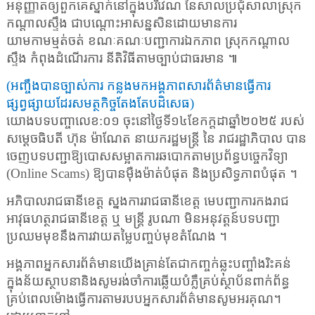
អនុញ្ញាតឲ្យពួកគេស្នាក់នៅក្នុងបរិវេណ នៃសាលប្រជុំសាលាស្រុក
កណ្តាលស្ទឹង ជាបណ្តោះអាសន្នសិនដោយមានការ
យាមកាមម្មត់ចត់ ខណៈគណៈបញ្ជាការឯកភាព ស្រុកកណ្តាល
ស្ទឹង កំពុងដំណើរការ នីតិវិធីតាមច្បាប់ជាធរមាន ៕
(
អញ្ចឹងបានច្បាស់ការ កន្លងមកអង្គភាពសារព័ត៌មានធ្វើការ
ផ្សព្វផ្សាយដែរសមត្ថកិច្ចតែងតែបដិសេធ)
យោងបទបញ្ចាលេខ:០១ ចុះនៅថ្ងៃទី១៤ខែកក្តដាឆ្នាំ២០២៥ របស់
សម្ដេចធិបតី ហ៊ុន ម៉ាណែត នាយករដ្ឋមន្ត្រី នៃ រាជរដ្ឋាភិបាល បាន
ចេញបទបញ្ជាឱ្យបោសសម្អាតការឆបោកតាមប្រព័ន្ធបច្ចេកវិទ្យា
(
Online Scams)
ឱ្យបានម៉ឺងម៉ាត់បំផុត និងប្រសិទ្ធភាពបំផុត ។
អភិបាលរាជធានីខេត្ត ស្នងការរាជធានីខេត្ត មេបញ្ជាការកងរាជ
អាវុធហត្ថរាជធានីខេត្ត ឬ មន្ត្រី រូបណា មិនអនុវត្តន៍បទបញ្ជា
ប្រឈមមុខនឹងការវាយតម្លៃបញ្ចប់មុខតំណែង ។
អង្គភាពអ្នកសារព័ត៌មានយើងគ្រាន់តែជាកញ្ចក់ឆ្លុះបញ្ចាំងរិះគន់
ក្នុងន័យស្ថាបនានិងសូមរង់ចាំការឆ្លើយបំភ្លឺគ្រប់ស្ថាប័នពាក់ព័ន្ធ
គ្រប់ពេលម៉ោងធ្វើការតាមរបបអ្នកសារព័ត៌មានសូមអរគុណ។