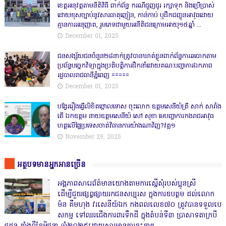
ខេត្តឣនុវត្តតាមនីតិវិធី ពាក់ព័ន្ធ ករណីជួញដូរ រក្សាទុក និងប្រើប្រាស់
ដោយខុសច្បាប់នូវសារធាតុញៀន, កាន់កាប់ ឬដឹកជញ្ជូនអាវុធដោយ
គ្មានការអនុញ្ញាត, រួមភេទជាមួយអនីតិជនក្រោមអាយុ១៥ឆ្នាំ ...
December 01, 2025
ជនសង្ស័យជនចំនួន២៨នាក់ត្រូវបានឃាត់ខ្លួនពាក់ព័ន្ធការឆបោកតាម
ប្រព័ន្ធបច្ចេកវិទ្យាក្នុងប្រតិបត្តិការដឹកនាំដោយគណៈបញ្ជាការឯកភាព
រដ្ឋបាលរាជធានីភ្នំពេញ ‎=====
December 01, 2025
បង្វែររឿងធ្វើលិខិតថ្កោលទោស ចុះលោក ឧត្តមសេនីយ៍ត្រី សាក់ សារាំង
តើ ឯកឧត្តម នាយឧត្តមសេនីយ៍ សៅ សុខា មេបញ្ជាការកងរាជអាវុធ
ហត្ថលើផ្ទៃប្រទេសចាត់វិធានការយ៉ាងណាវិញ?វគ្គ១
November 29, 2025
អត្ថបទមានអ្នកអានច្រើន
អង្គភាពសារេព័ត៌មានយោងតាមការស្នើសុំរបស់ប្អូនស្រី
ដើម្បីជួយផ្សព្វផ្សាយរកជនសប្បុរស ក្នុងការឧបត្ថម ដល់លោក
ម៉ន គឹមហុង វរសេនីយ៍ឯក កងពលលេខ៧០ ត្រូវបានទទួលបេ
សកម្ម ទៅឈរជើងការពារទឹកដី ក្នុងតំបន់ទី៣ ប្រាសាទតាក្របី