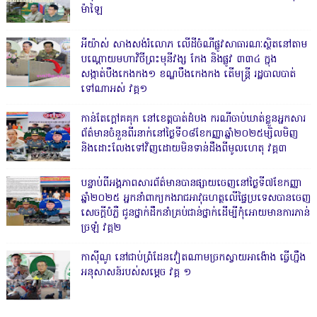
ម៉ាឡៃ
អីយ៉ាស់ សាងសង់រំលោភ លើដីចំណីផ្លូវសាធារណៈស្ថិតនៅតាម
បណ្ដោយមហាវិថីព្រះមុនីវង្ស កែង និងផ្លូវ ៣៣៤ ក្នុង
សង្កាត់បឹងកេងកង១ ខណ្ឌបឹងកេងកង តើមន្ត្រី រដ្ឋបាលបាត់
ទៅណាអស់ វគ្គ១
កាន់តែក្តៅគគុក នៅខេត្តបាត់ដំបង ករណីចាប់ឃាត់ខ្លួនអ្នកសារ
ព័ត៌មានចំនួនពីរនាក់នៅថ្ងៃទី០៨ខែកញ្ញាឆ្នាំ២០២៥ម្សិលមិញ
និងដោះលែងទៅវិញដោយមិនទាន់ដឹងពីមូលហេតុ វគ្គ៣
បន្ទាប់ពីអង្គភាពសារព័ត៌មានបានផ្សាយចេញនៅថ្ងៃទី៧ខែកញ្ញា
ឆ្នាំ២០២៥ អ្នកនាំពាក្យកងរាជអាវុធហត្ថលើផ្ទៃប្រទេសបានចេញ
សេចក្តីបំភ្លឺ ជូនថ្នាក់ដឹកនាំគ្រប់ជាន់ថ្នាក់ដើម្បីកុំអោយមានការភាន់
ច្រឡំ វគ្គ២
កាសុីណូ នៅជាប់ព្រំដែនវៀតណាមច្រកស្វាយអាង៉ោង ធ្វើហ្នឹង
អនុសាសន៍របស់សម្ដេច វគ្គ ១