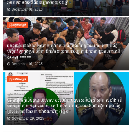
រួមភេទជាមួយអនីតិជនក្រោមអាយុ១៥ឆ្នាំ ...
December 01, 2025
ជ្រុងមួយសង្គម
ជនសង្ស័យជនចំនួន២៨នាក់ត្រូវបានឃាត់ខ្លួនពាក់ព័ន្ធការឆបោកតាមប្រព័ន្ធ
បច្ចេកវិទ្យាក្នុងប្រតិបត្តិការដឹកនាំដោយគណៈបញ្ជាការឯកភាពរដ្ឋបាលរាជធានី
ភ្នំពេញ ‎=====
December 01, 2025
ជ្រុងមួយសង្គម
បង្វែររឿងធ្វើលិខិតថ្កោលទោស ចុះលោក ឧត្តមសេនីយ៍ត្រី សាក់ សារាំង តើ
ឯកឧត្តម នាយឧត្តមសេនីយ៍ សៅ សុខា មេបញ្ជាការកងរាជអាវុធហត្ថលើផ្ទៃ
ប្រទេសចាត់វិធានការយ៉ាងណាវិញ?វគ្គ១
November 29, 2025