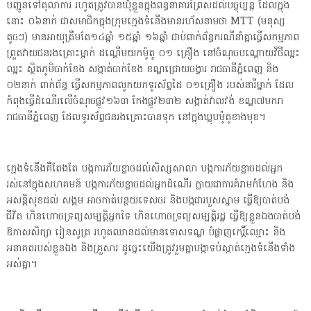
បញ្ជូនទៅតុលាការ រហូតត្រូវបានឃុំខ្លួនក្នុងពន្ធនាគារព្រៃសដល់បច្ចុប្បន្ន ដែលក្នុង
នោះ ០៦នាក់ ជាសមាជិកក្នុងក្រុមក្មេងទំនើងមានរហ័សនាមថា MTT (មនុស្ស
តូចៗ) មានអាយុត្រឹមតែ១៤ឆ្នាំ ១៥ឆ្នាំ ១៦ឆ្នាំ ជាប់ពាក់ព័ន្ធករណីនាំគ្នាធ្វើសកម្មភាព
ព្រួតវាយជនរងគ្រោះម្នាក់ ដណ្តើមយកម៉ូតូ ០១ គ្រឿង នៅចំណុចបណ្តោយវិថីឈ្នះ
ឈ្នះ ស្ថិតភូមិបាក់ខែង សង្កាត់បាក់ខែង ខណ្ឌជ្រោយចង្វារ រាជធានីភ្នំពេញ និង
០២នាក់ ពាក់ព័ន្ធ ធ្វើសកម្មភាពលូកយកទូរស័ព្ទដៃ ០១គ្រឿង របស់នារីម្នាក់ ដែល
កំពុងធ្វើដំណើរលើចំណុចផ្លូវ១៦៣ កែងផ្លូវ២៣២ សង្កាត់វាលវង់ ខណ្ឌ៧មករា
រាជធានីភ្នំពេញ ដែលទូរស័ព្ទជនរងគ្រោះបានទុក នៅក្នុងឃ្លុបម៉ូតូខាងមុខ។
ក្មេងទំនើងគឺតែងតែ បង្កការភ័យខ្លាចដល់សិស្សសាលា បង្កការភ័យខ្លាចដល់អ្នក
រស់នៅក្នុងសហគមន៍ បង្កការភ័យខ្លាចដល់អ្នកដំណើរ ក្លាយជាការគំរាមកំហែង និង
អសន្តិសុខដល់ សង្គម អាចកាត់បន្ថយទេសចរ និងបង្កជារបួសស្នាម ធ្វើឱ្យបាត់បង់
ជីវិត ហិនហោចទ្រព្យសម្បត្តិអ្នកទៃ ហិនហោចទ្រព្យសម្បត្តិរដ្ឋ ធ្វើឱ្យខ្លួនឯងបាត់បង់
ឱកាសសិក្សា រៀនសូត្រ រហូតឈានដល់មានទោសទណ្ឌ បំផ្លាញកេរ្ដិ៍ឈ្មោះ និង
អនាគតរបស់ខ្លួនឯង និងគ្រួសារ ដូច្នេះយើងត្រូវរួមគ្នាបង្កាទប់ស្កាត់ក្មេងទំនើងទាំង
អស់គ្នា។