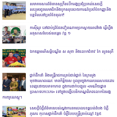
សមាគមសារព័ត៌មានសុក្រឹតបើកអង្គប្រជុំប្រគល់សេចក្តី
សម្រេចជូនសមាជិកនិងបូកសរុបរបាយការណ៍ប្រចាំខែកញ្ញានិង
បន្តទិសដៅប្រចាំខែតុលា!!
កាសុីណូ នៅជាប់ព្រំដែនវៀតណាមច្រកស្វាយអាង៉ោង ធ្វើហ្នឹង
អនុសាសន៍របស់សម្ដេច វគ្គ ១
ឯកឧត្តមអភិសន្តិបណ្ឌិត ស សុខា និងលោកជំទាវ កែ សួនសុភី
ថ្នាក់ដឹកនាំ និងមន្ត្រីរាជការគ្រប់ជាន់ថ្នាក់ នៃក្រសួង
មុខងារសាធារណៈ មានកិត្តិយស ចូលរួមក្នុងការអបអរសារទរពោរ
ពេញដោយមោទកភាព ក្នុងការដាក់បញ្ចូល «រមណីយដ្ឋាន
ប្រាសាទកោះកេរ» ទៅក្នុងបញ្ជីបេតិកភណ្ឌពិភពលោកនៃអង្គ
ការយូណេស្កូ។
សេចក្តីបំភ្លឺព័ត៌មានរបស់ស្នងការនគរបាលខេត្តបាត់ដំបង បំភ្លឺ
ភូតភរ កុហសថ្នាក់ដឹកនាំ បំភ្លឺបែបបន្ត្រីគ្រាប់ល្ពៅ វគ្គ៥