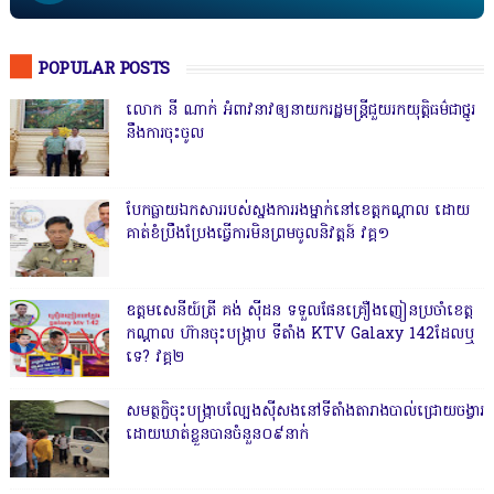
POPULAR POSTS
លោក នី ណាក់ អំពាវនាវឲ្យនាយករដ្ឋមន្ត្រីជួយរកយុត្តិធម៌ជាថ្នូរ
នឹងការចុះចូល
បែកធ្លាយឯកសាររបស់ស្នងការរងម្នាក់នៅខេត្តកណ្ដាល ដោយ
គាត់ខំប្រឹងប្រែងធ្វើការមិនព្រមចូលនិវត្តន៍ វគ្គ១
ឧត្តមសេនីយ៍ត្រី គង់ ស៊ីដន ទទួលផែនគ្រឿងញៀនប្រចាំខេត្ត
កណ្តាល ហ៊ានចុះបង្ក្រាប ទីតាំង KTV Galaxy 142ដែលឬ
ទេ? វគ្គ២
សមត្ថកិ្ចចុះបង្ក្រាបល្បែងស៊ីសងនៅទីតាំងតារាងបាល់ជ្រោយចង្វារ
ដោយឃាត់ខ្លួនបានចំនួន០៩នាក់