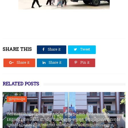
SHARE THIS
Share it
Tweet
Share it
Share it
Pin it
RELATED POSTS
ជ្រុងមួយសង្គម
កងរាជឣាវុធហត្ថខេត្តបញ្ជូនជនសង្ស័យ ចំនួន១៤នាក់ ទៅសាលាដំបូង
ខេត្តឣនុវត្តតាមនីតិវិធី ពាក់ព័ន្ធ ករណីជួញដូរ រក្សាទុក និងប្រើប្រាស់ដោយខុស
ច្បាប់នូវសារធាតុញៀន, កាន់កាប់ ឬដឹកជញ្ជូនអាវុធដោយគ្មានការអនុញ្ញាត,