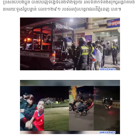
ប្រសិនបើបងប្អូន បានឃើញទង្វើទំនើងទាំងឡាយ អាចទំនាក់ទំនងសុំកិច្ចអន្តរាគមន៍
តាមរយៈទូរស័ព្ទបន្ទាន់ លេខ១២៩១ របស់អាវុធហត្ថរាជធានីភ្នំពេញ បាន៕