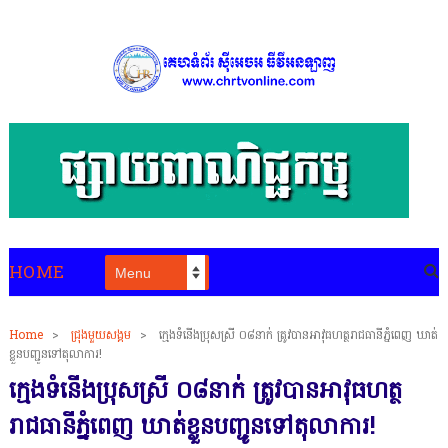
HOME
Home
>
ជ្រុងមួយសង្គម
>
ក្មេងទំនើងប្រុសស្រី ០៨នាក់ ត្រូវបានអាវុធហត្ថរាជធានីភ្នំពេញ ឃាត់
ខ្លួនបញ្ជូនទៅតុលាការ!
ក្មេងទំនើងប្រុសស្រី ០៨នាក់ ត្រូវបានអាវុធហត្ថ
រាជធានីភ្នំពេញ ឃាត់ខ្លួនបញ្ជូនទៅតុលាការ!