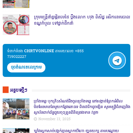
ក្រុមមន្ត្រីនាំគ្នាផ្ដិតមេដៃ ប្ដឹងលោក ហុង ពិសិដ្ឋ អធិការនគរបាល
ខណ្ឌកំបូល ទៅថ្នាក់ដឹកនាំ
ទំនាក់ទំនង​​
CHRTVONLINE
តាមរយៈលេខ +855
719022227
ចុចតំណតេលេក្រាម
អត្ថបទថ្មីៗ
ច្រាំងទន្លេ បុកគ្រិះសំណង់រឹងចូលច្រាំងទន្លេ នៅសង្កាត់ព្រែកអំពិល
មិនមែនមានតែមួយកន្លែងនោះទេ ពិតជារីកដូចផ្សិត សូមមន្ត្រីជំនាញនិង
ស្ថាប័នពាក់ព័ន្ធជួយចុះត្រួតពិនិត្យផងទាន វគ្គ២
November 13, 2025
ឃ្លាំងស្តុកសាច់បង្កក់គ្មានស្លាកយីហោ ខា្នតយក្ស តាមបណ្តោយ